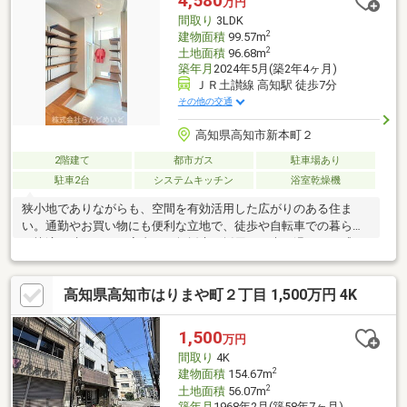
4,580
万円
間取り
3LDK
2
建物面積
99.57m
2
土地面積
96.68m
築年月
2024年5月(築2年4ヶ月)
ＪＲ土讃線 高知駅 徒歩7分
その他の交通
高知県高知市新本町２
2階建て
都市ガス
駐車場あり
駐車2台
システムキッチン
浴室乾燥機
狭小地でありながらも、空間を有効活用した広がりのある住ま
い。通勤やお買い物にも便利な立地で、徒歩や自転車での暮らし
が快適に叶います。室内には無垢床を採用し、木の温もりを感じ
られる心地よい空間に。高天井のリビングは開放感があり、採光
にも優れた明るい住まいです。子ども部屋にはロフトを設け、遊
高知県高知市はりまや町２丁目 1,500万円 4K
び心と収納力を両立。さらに太陽光発電５．６２ｋＷとエネファ
ームのダブル発電により、光熱費を抑えながら環境にも配慮した
暮らしを実現します。
1,500
万円
間取り
4K
2
建物面積
154.67m
2
土地面積
56.07m
築年月
1968年2月(築58年7ヶ月)