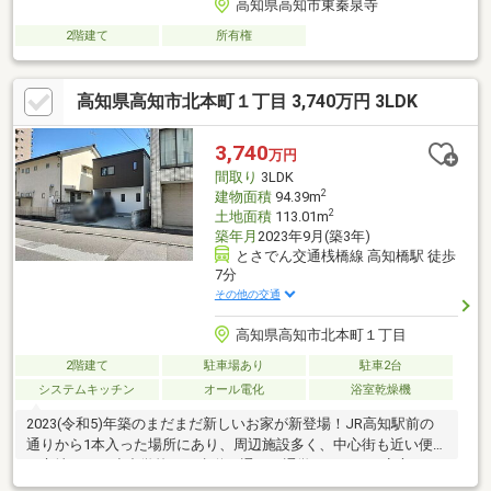
高知県高知市東秦泉寺
2階建て
所有権
高知県高知市北本町１丁目 3,740万円 3LDK
3,740
万円
間取り
3LDK
2
建物面積
94.39m
2
土地面積
113.01m
築年月
2023年9月(築3年)
とさでん交通桟橋線 高知橋駅 徒歩
7分
その他の交通
高知県高知市北本町１丁目
2階建て
駐車場あり
駐車2台
システムキッチン
オール電化
浴室乾燥機
2023(令和5)年築のまだまだ新しいお家が新登場！JR高知駅前の
通りから1本入った場所にあり、周辺施設多く、中心街も近い便利
な立地です！小中学校には歩道を通って通学できるので安心です
ね♪