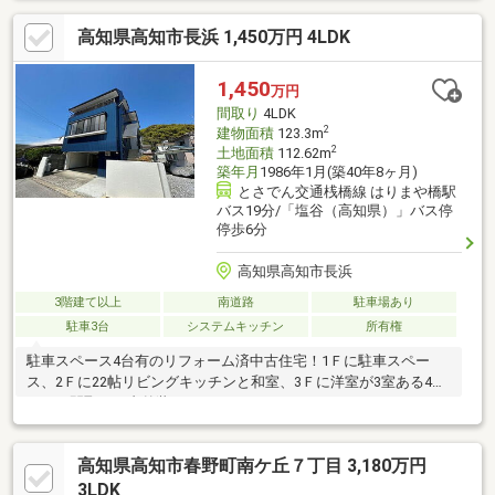
高知県高知市長浜 1,450万円 4LDK
1,450
万円
間取り
4LDK
2
建物面積
123.3m
2
土地面積
112.62m
築年月
1986年1月(築40年8ヶ月)
とさでん交通桟橋線 はりまや橋駅
バス19分/「塩谷（高知県）」バス停
停歩6分
高知県高知市長浜
3階建て以上
南道路
駐車場あり
駐車3台
システムキッチン
所有権
駐車スペース4台有のリフォーム済中古住宅！1Ｆに駐車スペー
ス、2Ｆに22帖リビングキッチンと和室、3Ｆに洋室が3室ある4Ｌ
ＤＫの間取り、内外装リフォームされています
高知県高知市春野町南ケ丘７丁目 3,180万円
3LDK