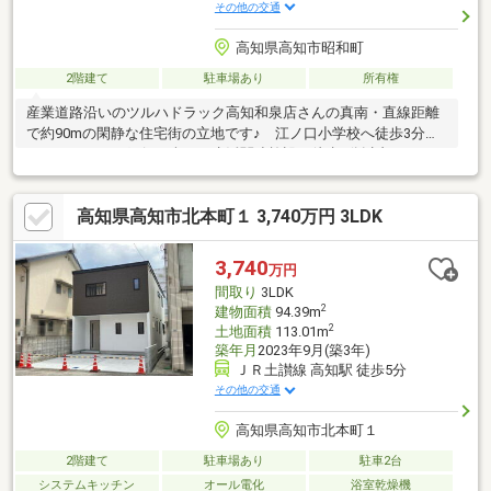
その他の交通
高知県高知市昭和町
2階建て
駐車場あり
所有権
産業道路沿いのツルハドラック高知和泉店さんの真南・直線距離
で約90mの閑静な住宅街の立地です♪ 江ノ口小学校へ徒歩3分な
ど、スーパーや銀行を含めた生活関連施設へ徒歩7分以内でアクセ
ス可能♪ 1階には大人数が集うことも可能な6帖和室×2室の続き
間があります♪ 小型車1台駐車可能♪ 生活に便利な立地を活か
高知県高知市北本町１ 3,740万円 3LDK
し、内外装リフォームのご相談も可能です♪
3,740
万円
間取り
3LDK
2
建物面積
94.39m
2
土地面積
113.01m
築年月
2023年9月(築3年)
ＪＲ土讃線 高知駅 徒歩5分
その他の交通
高知県高知市北本町１
2階建て
駐車場あり
駐車2台
システムキッチン
オール電化
浴室乾燥機