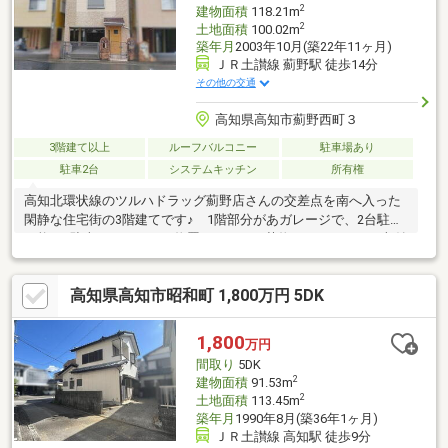
2
建物面積
118.21m
2
土地面積
100.02m
築年月
2003年10月(築22年11ヶ月)
ＪＲ土讃線 薊野駅 徒歩14分
その他の交通
高知県高知市薊野西町３
3階建て以上
ルーフバルコニー
駐車場あり
駐車2台
システムキッチン
所有権
高知北環状線のツルハドラッグ薊野店さんの交差点を南へ入った
閑静な住宅街の3階建てです♪ 1階部分があガレージで、2台駐車
可能♪ 駐車スペースには物置もあって、荷物などをしっかり収納
可能です♪ 2階の22帖LDKは、6帖洋室＋16帖LDKとして分割して
利用できる間取りになっています♪ 2・3階には南向きバルコニ
高知県高知市昭和町 1,800万円 5DK
ーがあり、ルーフバルコニーになっていますので、雨天時にお洗
濯物を干すことが可能です♪
1,800
万円
間取り
5DK
2
建物面積
91.53m
2
土地面積
113.45m
築年月
1990年8月(築36年1ヶ月)
ＪＲ土讃線 高知駅 徒歩9分