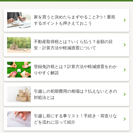
家を買うと決めたらまずやること3つ！重視
するポイントも押さえておこう
不動産取得税とは？いくら払う？金額の目
安・計算方法や軽減措置について
登録免許税とは？計算方法や軽減措置をわか
りやすく解説
引越しの初期費用の相場は？払えないときの
対処法とは
引越し前にする事リスト！手続き・荷造りな
どを流れに沿って紹介