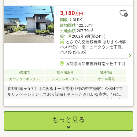
3,180
万円
間取り
3LDK
2
建物面積
122.55m
2
土地面積
207.79m
築年月
2002年9月(築24年)
とさでん交通桟橋線 はりまや橋駅
バス22分/「南ニュータウン七丁目」
バス停 停歩3分
高知県高知市春野町南ケ丘７丁目
2階建て
駐車場あり
駐車3台
カウンターキッチン
システムキッチン
オール電化
春野町南ヶ丘7丁目にあるオール電化仕様の中古売家！令和4年フ
ルリノベーションしており設備もそろったきれいな室内、1Fに
21.5帖LDKと2Fに洋室が3室ある3LDK、駐車スペースと南庭も広
く余裕あり
もっと見る