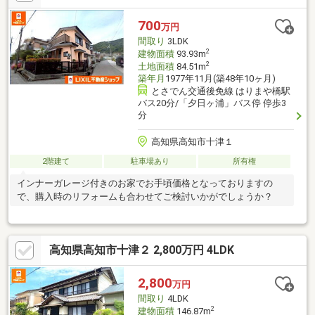
ペースも十分。
700
万円
間取り
3LDK
2
建物面積
93.93m
2
土地面積
84.51m
築年月
1977年11月(築48年10ヶ月)
とさでん交通後免線 はりまや橋駅
バス20分/「夕日ヶ浦」バス停 停歩3
分
高知県高知市十津１
2階建て
駐車場あり
所有権
インナーガレージ付きのお家でお手頃価格となっておりますの
で、購入時のリフォームも合わせてご検討いかがでしょうか？
高知県高知市十津２ 2,800万円 4LDK
2,800
万円
間取り
4LDK
2
建物面積
146.87m