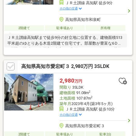
ＪＲ土讃線 高知駅 徒歩9分
その他の交通
高知県高知市和泉町
2階建て
駐車場あり
所有権
ＪＲ土讃線高知駅まで徒歩9分の好立地に位置する、建物面積513
平米超のゆとりある木造2階建て住宅です。部屋数が豊富な6ＤＫ
の間取り構成で、各居室に充実した収納スペースが確保され荷物
もすっきりと収まります。北側6.3メートルの公道に接面幅20メー
トルで広く接しており、お車の出し入れや駐車もスムーズに行え
高知県高知市愛宕町３ 2,980万円 3SLDK
ます。高知市立江ノ口小学校まで徒歩8分と通学しやすく、高知中
央郵便局へも徒歩11分と身近に揃う環境ですとさでん交通泉町バ
ス停まで 徒歩2分。産業道路から徒歩二分の距離にあります。部
2,980
万円
屋数が多く、収納が充実しています。別棟に2階建て倉庫もありま
間取り
3SLDK
す。
2
建物面積
91.08m
2
土地面積
107.87m
築年月
2023年4月(築3年5ヶ月)
ＪＲ土讃線 高知駅 徒歩10分
その他の交通
高知県高知市愛宕町３
2階建て
駐車場あり
駐車2台