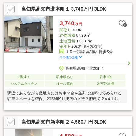
高知県高知市北本町１ 3,740万円 3LDK
3,740
万円
間取り
3LDK
2
建物面積
94.39m
2
土地面積
113.01m
築年月
2023年9月(築3年)
ＪＲ土讃線 高知駅 徒歩5分
その他の交通
高知県高知市北本町１
2階建て
駐車場あり
駐車2台
システムキッチン
オール電化
浴室乾燥機
駅近でありながら敷地内にはお車２台を並列で無料で停められる
駐車スペースを確保。2023年9月建築の木造２階建て２×４工法を
採用強固な構造の3LDKのオール電化住宅です。建物面積約28坪の
ゆとりある２階建てで暮らしの動線がコンパクトにまとまってい
ます。北側は幅員約6.4ｍの公道に接面しておりお車の出し入れも
高知県高知市新本町２ 4,580万円 3LDK
落ち着いて行えます。