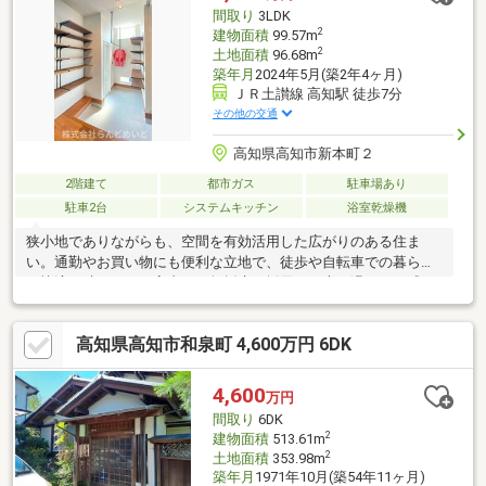
間取り
3LDK
2
建物面積
99.57m
2
土地面積
96.68m
築年月
2024年5月(築2年4ヶ月)
ＪＲ土讃線 高知駅 徒歩7分
その他の交通
高知県高知市新本町２
2階建て
都市ガス
駐車場あり
駐車2台
システムキッチン
浴室乾燥機
狭小地でありながらも、空間を有効活用した広がりのある住ま
い。通勤やお買い物にも便利な立地で、徒歩や自転車での暮らし
が快適に叶います。室内には無垢床を採用し、木の温もりを感じ
られる心地よい空間に。高天井のリビングは開放感があり、採光
にも優れた明るい住まいです。子ども部屋にはロフトを設け、遊
高知県高知市和泉町 4,600万円 6DK
び心と収納力を両立。さらに太陽光発電５．６２ｋＷとエネファ
ームのダブル発電により、光熱費を抑えながら環境にも配慮した
暮らしを実現します。
4,600
万円
間取り
6DK
2
建物面積
513.61m
2
土地面積
353.98m
築年月
1971年10月(築54年11ヶ月)