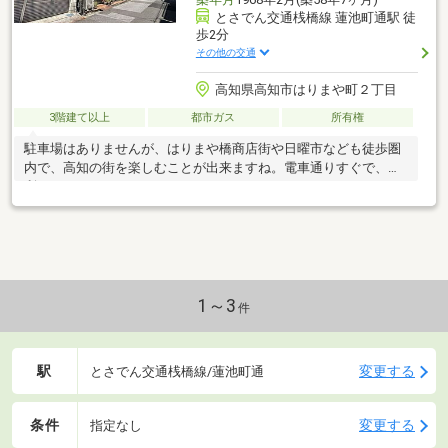
とさでん交通桟橋線 蓮池町通駅 徒
歩2分
その他の交通
高知県高知市はりまや町２丁目
3階建て以上
都市ガス
所有権
駐車場はありませんが、はりまや橋商店街や日曜市なども徒歩圏
内で、高知の街を楽しむことが出来ますね。電車通りすぐで、便
利です♪
1～3
件
駅
変更する
とさでん交通桟橋線/蓮池町通
条件
変更する
指定なし