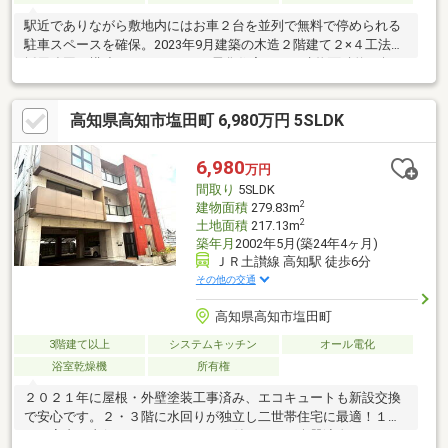
駅近でありながら敷地内にはお車２台を並列で無料で停められる
駐車スペースを確保。2023年9月建築の木造２階建て２×４工法を
採用強固な構造の3LDKのオール電化住宅です。建物面積約28坪の
ゆとりある２階建てで暮らしの動線がコンパクトにまとまってい
ます。北側は幅員約6.4ｍの公道に接面しておりお車の出し入れも
高知県高知市塩田町 6,980万円 5SLDK
落ち着いて行えます。
6,980
万円
間取り
5SLDK
2
建物面積
279.83m
2
土地面積
217.13m
築年月
2002年5月(築24年4ヶ月)
ＪＲ土讃線 高知駅 徒歩6分
その他の交通
高知県高知市塩田町
3階建て以上
システムキッチン
オール電化
浴室乾燥機
所有権
２０２１年に屋根・外壁塗装工事済み、エコキュートも新設交換
で安心です。２・３階に水回りが独立し二世帯住宅に最適！１階
から室内へ直行できるエレベーター付きです。楽器演奏ができる