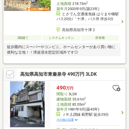
2
土地面積
218.73m
築年月
2003年9月(築23年)
とさでん交通後免線 はりまや橋駅
バス20分/「十津」バス停 停歩3分
高知県高知市十津２
2階建て
システムキッチン
所有権
徒歩圏内にスーパーやコンビニ、ホームセンターがあり買い物に
便利な立地！！津波浸水想定区域外です◎
高知県高知市東秦泉寺 490万円 3LDK
490
万円
間取り
3LDK
2
建物面積
55.61m
2
土地面積
82.05m
築年月
1981年9月(築45年)
ＪＲ土讃線 薊野駅 徒歩29分
その他の交通