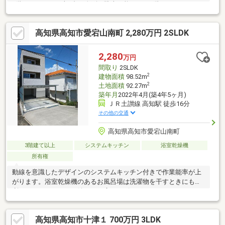
1階ガレージには車3台を縦列で駐車可能です。1階ガレージには
物置が設置されており荷物の保管に重宝します。全居室6帖以上の
ゆとりある広さで各お部屋で心地よく過ごせます。周辺環境もス
高知県高知市愛宕山南町 2,280万円 2SLDK
ーパーやドラックストアなど徒歩圏内の立地です。
2,280
万円
間取り
2SLDK
2
建物面積
98.52m
2
土地面積
92.27m
築年月
2022年4月(築4年5ヶ月)
ＪＲ土讃線 高知駅 徒歩16分
その他の交通
高知県高知市愛宕山南町
3階建て以上
システムキッチン
浴室乾燥機
所有権
動線を意識したデザインのシステムキッチン付きで作業能率が上
がります。浴室乾燥機のあるお風呂場は洗濯物を干すときにも便
利です。ファミリーも嬉しい。広々リビングのある2SLDKのお
家。モニターから顔が見えるTVインターホン付きです。入浴時間
を気にする必要のない追焚機能のある浴室です。省エネ給湯器つ
高知県高知市十津１ 700万円 3LDK
きで、毎日のお風呂で節約できます。98.52平米程の建物面積でス