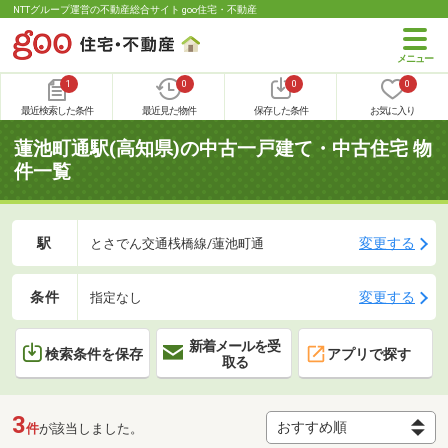
NTTグループ運営の不動産総合サイト goo住宅・不動産
1
0
0
0
最近検索した条件
最近見た物件
保存した条件
お気に入り
蓮池町通駅(高知県)の中古一戸建て・中古住宅 物
件一覧
駅
変更する
とさでん交通桟橋線/蓮池町通
条件
変更する
指定なし
新着メールを受
検索条件を保存
アプリで探す
取る
3
件
が該当しました。