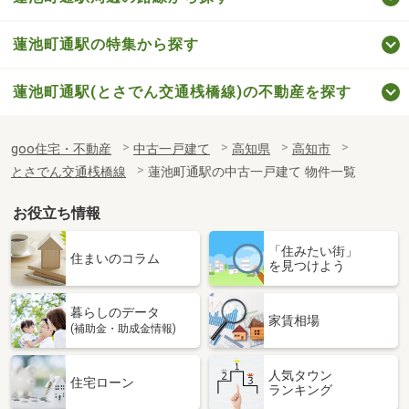
蓮池町通駅の特集から探す
蓮池町通駅(とさでん交通桟橋線)の不動産を探す
goo住宅・不動産
中古一戸建て
高知県
高知市
とさでん交通桟橋線
蓮池町通駅の中古一戸建て 物件一覧
お役立ち情報
「住みたい街」
住まいのコラム
を見つけよう
暮らしのデータ
家賃相場
(補助金・助成金情報)
人気タウン
住宅ローン
ランキング