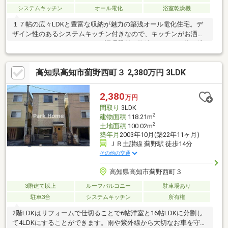
システムキッチン
オール電化
浴室乾燥機
１７帖の広々LDKと豊富な収納が魅力の築浅オール電化住宅。デ
ザイン性のあるシステムキッチン付きなので、キッチンがお洒落
なスペースになっています。IH調理器付き物件です。バス停が徒
歩3分圏内にあります。浴室乾燥機付きの物件であれば、雨の日で
濡れた上着や傘もすぐに乾燥できます。こちらは中古の戸建て物
高知県高知市薊野西町３ 2,380万円 3LDK
件です。車が2台も駐車でき、来客が来ても置けるので、便利で
す。
2,380
万円
間取り
3LDK
2
建物面積
118.21m
2
土地面積
100.02m
築年月
2003年10月(築22年11ヶ月)
ＪＲ土讃線 薊野駅 徒歩14分
その他の交通
高知県高知市薊野西町３
3階建て以上
ルーフバルコニー
駐車場あり
駐車3台
システムキッチン
所有権
2階LDKはリフォームで仕切ることで6帖洋室と16帖LDKに分割し
て4LDKにすることができます。雨や紫外線から大切なお車を守る