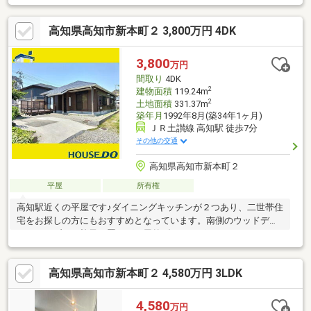
２階防音室や、４階の屋根裏部屋・屋上など、豊かな暮らしを彩
るこだわりの空間が広がっています。
高知県高知市新本町２ 3,800万円 4DK
3,800
万円
間取り
4DK
2
建物面積
119.24m
2
土地面積
331.37m
築年月
1992年8月(築34年1ヶ月)
ＪＲ土讃線 高知駅 徒歩7分
その他の交通
高知県高知市新本町２
平屋
所有権
高知駅近くの平屋です♪ダイニングキッチンが２つあり、二世帯住
宅をお探しの方にもおすすめとなっています。南側のウッドデッ
キにテーブルや椅子を置けば、屋外ダイニングやくつろぎスペー
スにもなります◎
高知県高知市新本町２ 4,580万円 3LDK
4,580
万円