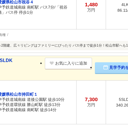
愛媛県松山市祝谷４
1,480
4L
伊予鉄道城南線 南町駅 バス7分/「祝谷
万円
86.1
橋」バス停 停歩1分
有権
叶う2階建、広々リビングはファミリーにぴったり バス停まで徒歩1分！松山市駅へも
SLDK
お気に入りに追加
見学予約
愛媛県松山市持田町１
7,300
伊予鉄道城南線 道後公園駅 徒歩10分
5SL
伊予鉄道環状線 勝山町駅 徒歩13分
万円
340.2
伊予鉄道城南線 南町駅 徒歩14分