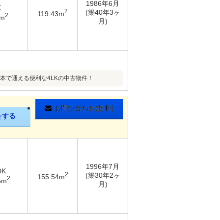
1986年6月
K
2
(築40年3ヶ
119.43m
2
1m
月)
1本で通える便利な4LKの中古物件！
お問い合わせ(無料)
をする
1996年7月
DK
2
(築30年2ヶ
155.54m
2
6m
月)