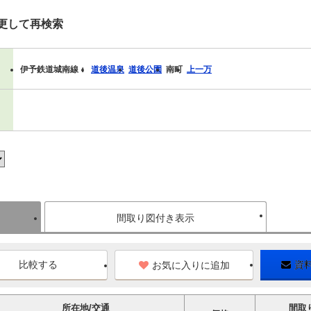
更して再検索
伊予鉄道城南線：
道後温泉
道後公園
南町
上一万
間取り図付き表示
お気に入りに追加
資
所在地/交通
間取