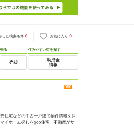
0
0
存した検索条件
お気に入り
売る
住みやすい街を探す
助成金
売却
情報
建売住宅などの中古一戸建て物件情報を探
マイホーム探しをgoo住宅・不動産がサ