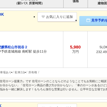
価格
（駅/バス 所要時間）
建物面
DK
お気に入りに追加
見学予約
5,980
愛媛県松山市祝谷２
5LD
伊予鉄道城南線 南町駅 徒歩11分
万円
232.4
車場あり
駐車2台
所有権
住宅ローン提案力』です 住宅ローンのことならどのようなことでもお気軽にご相
か分からない」「住宅ローン商品の選び方が分からない」「車のローンがあるけど
悩みを一緒に解決します！もちろん強引な営業は行いません。公平中立な立場でお
K