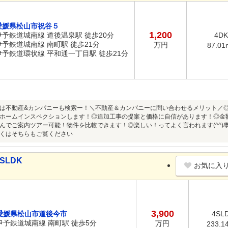
愛媛県松山市祝谷５
1,200
伊予鉄道城南線 道後温泉駅 徒歩20分
4DK
伊予鉄道城南線 南町駅 徒歩21分
万円
87.01
伊予鉄道環状線 平和通一丁目駅 徒歩21分
は不動産&カンパニーも検索ー！＼不動産＆カンパニーに問い合わせるメリット／
ホームインスペクションします！◎追加工事の提案と価格に自信があります！◎金
んでご案内ツアー可能！物件を比較できます！◎楽しい！ってよく言われます(^^)
くはそちらもご覧ください
SLDK
お気に入
3,900
愛媛県松山市道後今市
4SL
伊予鉄道城南線 南町駅 徒歩5分
万円
233.1