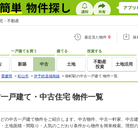
住宅・不動産
0
最近見た物件
保
一戸建てを買う
建てる
投資する
不動産
古
新築
中古
土地
土地活用
投資
>
愛媛県
>
松山市
>
伊予鉄道城南線
>
南町駅の中古一戸建て 物件一覧
古一戸建て・中古住宅 物件一覧
家などの中古一戸建て物件をご紹介します。中古物件、中古一軒家、中古
積・土地面積・間取り・人気のこだわり条件から物件を簡単検索。理想の