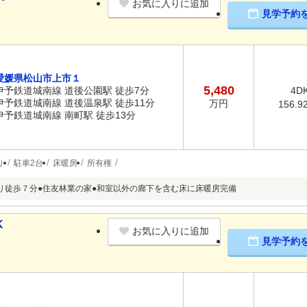
お気に入りに追加
見学予約
愛媛県松山市上市１
5,480
伊予鉄道城南線 道後公園駅 徒歩7分
4D
伊予鉄道城南線 道後温泉駅 徒歩11分
万円
156.9
伊予鉄道城南線 南町駅 徒歩13分
り
駐車2台
床暖房
所有権
り徒歩７分●住友林業の家●和室以外の廊下を含む床に床暖房完備
K
お気に入りに追加
見学予約