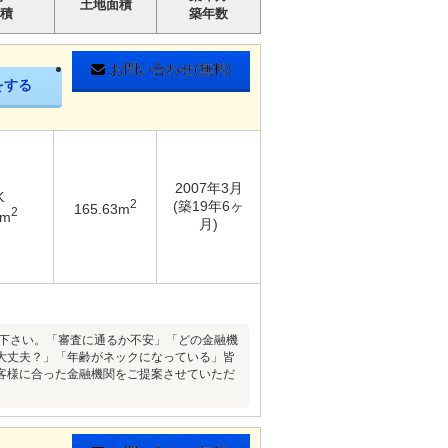
土地面積
積
築年数
お問い合わせ(無料)
をする
2007年3月
K
2
(築19年6ヶ
165.63m
2
9m
月)
談下さい。「審査に通るか不安」「どの金融機
大丈夫？」「年齢がネックになっている」皆
客様に合った金融機関をご提案させていただ