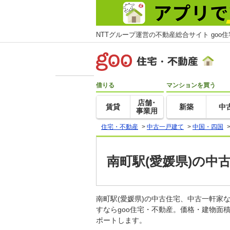
NTTグループ運営の不動産総合サイト goo
借りる
マンションを買う
店舗･
賃貸
新築
中
事業用
住宅・不動産
>
中古一戸建て
>
中国・四国
南町駅(愛媛県)の中
南町駅(愛媛県)の中古住宅、中古一軒
すならgoo住宅・不動産。価格・建物面
ポートします。