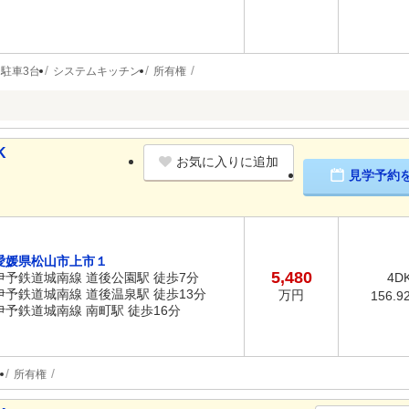
駐車3台
システムキッチン
所有権
K
お気に入りに追加
見学予約
愛媛県松山市上市１
5,480
伊予鉄道城南線 道後公園駅 徒歩7分
4D
伊予鉄道城南線 道後温泉駅 徒歩13分
万円
156.9
伊予鉄道城南線 南町駅 徒歩16分
台
所有権