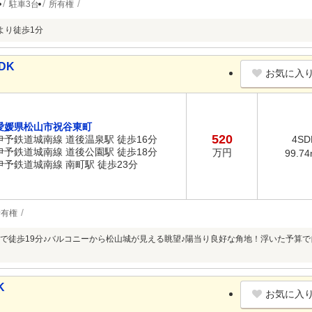
駐車3台
所有権
より徒歩1分
DK
お気に入
愛媛県松山市祝谷東町
520
伊予鉄道城南線 道後温泉駅 徒歩16分
4SD
伊予鉄道城南線 道後公園駅 徒歩18分
万円
99.7
伊予鉄道城南線 南町駅 徒歩23分
所有権
で徒歩19分♪バルコニーから松山城が見える眺望♪陽当り良好な角地！浮いた予算で
K
お気に入