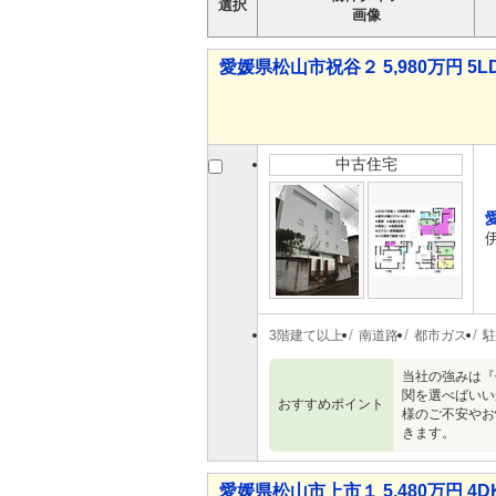
選択
画像
愛媛県松山市祝谷２ 5,980万円 5L
中古住宅
3階建て以上
南道路
都市ガス
駐
当社の強みは『
関を選べばいい
おすすめポイント
様のご不安やお
きます。
愛媛県松山市上市１ 5,480万円 4D