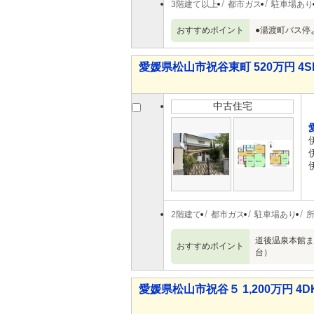
3階建て以上
都市ガス
駐車場あり
おすすめポイント
●湯渡町バス停
愛媛県松山市祝谷東町 520万円 4S
中古住宅
2階建て
都市ガス
駐車場あり
道後温泉本館ま
おすすめポイント
台）
愛媛県松山市祝谷５ 1,200万円 4D