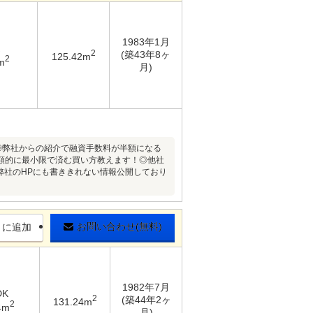
1983年1月
2
(築43年8ヶ
125.42m
2
m
月)
◎弊社からの紹介で融資手数料が半額になる
額的に最小限で済む買い方教えます！◎他社
/弊社のHPにも書ききれない情報公開しており
お問い合わせ(無料)
りに追加
1982年7月
DK
2
(築44年2ヶ
131.24m
2
4m
月)