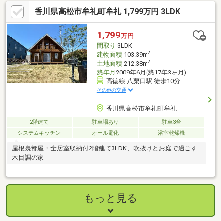
香川県高松市牟礼町牟礼 1,799万円 3LDK
1,799
万円
間取り
3LDK
2
建物面積
103.39m
2
土地面積
212.38m
築年月
2009年6月(築17年3ヶ月)
高徳線 八栗口駅 徒歩10分
その他の交通
香川県高松市牟礼町牟礼
2階建て
駐車場あり
駐車3台
システムキッチン
オール電化
浴室乾燥機
屋根裏部屋・全居室収納付2階建て3LDK、吹抜けとお庭で過ごす
木目調の家
もっと見る