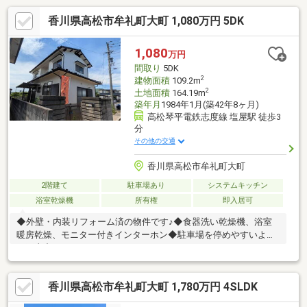
香川県高松市牟礼町大町 1,080万円 5DK
1,080
万円
間取り
5DK
2
建物面積
109.2m
2
土地面積
164.19m
築年月
1984年1月(築42年8ヶ月)
高松琴平電鉄志度線 塩屋駅 徒歩3
分
その他の交通
香川県高松市牟礼町大町
2階建て
駐車場あり
システムキッチン
浴室乾燥機
所有権
即入居可
◆外壁・内装リフォーム済の物件です♪◆食器洗い乾燥機、浴室
暖房乾燥、モニター付きインターホン◆駐車場を停めやすいよう
に工事中です♪
香川県高松市牟礼町大町 1,780万円 4SLDK