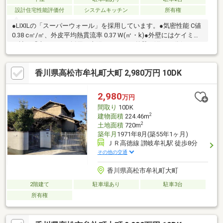
設計住宅性能評価付
システムキッチン
所有権
●LIXILの「スーパーウォール」を採用しています。●気密性能 C値
0.38 c㎡/㎡、外皮平均熱貫流率 0.37 W(㎡・k)●外壁にはケイミュ
ー社の「光セラ」を採用。太陽のチカラで外壁の汚れを分解しま
す。●ことでん志度線「八栗新道」駅まで徒歩約5分、JR高徳線
「讃岐牟礼」駅まで徒歩約5分で2沿線利用可能です。●現在売主
香川県高松市牟礼町大町 2,980万円 10DK
居住中ですが、内覧可能です。
2,980
万円
間取り
10DK
2
建物面積
224.46m
2
土地面積
720m
築年月
1971年8月(築55年1ヶ月)
ＪＲ高徳線 讃岐牟礼駅 徒歩8分
その他の交通
香川県高松市牟礼町大町
2階建て
駐車場あり
駐車3台
所有権