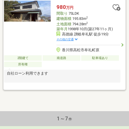
月実施済
980
万円
間取り
7SLDK
2
建物面積
195.83m
2
土地面積
794.28m
築年月
1998年10月(築27年11ヶ月)
高徳線 讃岐牟礼駅 徒歩19分
その他の交通
香川県高松市牟礼町原
2階建て
南道路
駐車場あり
所有権
自社ローン利用できます
1～7
件