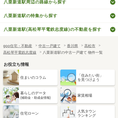
八栗新道駅周辺の路線から探す
八栗新道駅の特集から探す
八栗新道駅(高松琴平電鉄志度線)の不動産を探す
goo住宅・不動産
中古一戸建て
香川県
高松市
高松琴平電鉄志度線
八栗新道駅の中古一戸建て 物件一覧
お役立ち情報
「住みたい街」
住まいのコラム
を見つけよう
暮らしのデータ
家賃相場
(補助金・助成金情報)
人気タウン
住宅ローン
ランキング