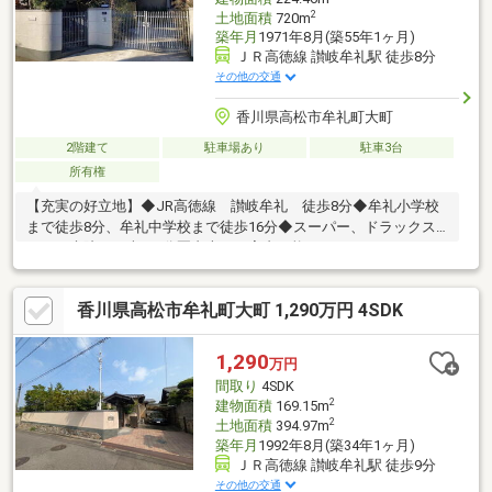
2
土地面積
720m
築年月
1971年8月(築55年1ヶ月)
ＪＲ高徳線 讃岐牟礼駅 徒歩8分
その他の交通
香川県高松市牟礼町大町
2階建て
駐車場あり
駐車3台
所有権
【充実の好立地】◆JR高徳線 讃岐牟礼 徒歩8分◆牟礼小学校
まで徒歩8分、牟礼中学校まで徒歩16分◆スーパー、ドラックス
トア、病院まで車で5分圏内本日ご案内可能です♪
香川県高松市牟礼町大町 1,290万円 4SDK
1,290
万円
間取り
4SDK
2
建物面積
169.15m
2
土地面積
394.97m
築年月
1992年8月(築34年1ヶ月)
ＪＲ高徳線 讃岐牟礼駅 徒歩9分
その他の交通