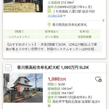
2
土地面積
212.38m
築年月
2009年6月(築17年3ヶ月)
ＪＲ高徳線 八栗口駅 徒歩10分
その他の交通
香川県高松市牟礼町牟礼
2階建て
駐車場あり
駐車3台
システムキッチン
オール電化
浴室乾燥機
【おすすめポイント】・木造2階建て3LDK、LDKは15帖以上で家
族が集まりやすい空間です。対面のシステムキッチンはIH仕様
で、料理中も会話がしやすい配置です。・吹抜けがあり上下階に
つながりを感じられ、屋内でも開放感を意識した暮らしができま
す。・全居室フローリングで掃除がしやすく、各部屋に収納があ
香川県高松市牟礼町大町 1,080万円 5LDK
り日用品を整理しながら使えます。屋根裏収納もあり、季節用品
の保管にも対応できます。・お庭スペースがあり、日差しを感じ
ながらBBQなど屋外時間も楽しめます。・オール電化で設備がま
1,080
万円
とまり、水回りには窓があり日常的に換気が可能です。駐車3台分
間取り
5LDK
を確保できます。
2
建物面積
109.2m
2
土地面積
164.19m
築年月
1984年1月(築42年8ヶ月)
高松琴平電鉄志度線 塩屋駅 徒歩3
分