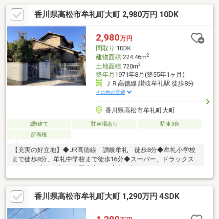
香川県高松市牟礼町大町 2,980万円 10DK
2,980
万円
間取り
10DK
2
建物面積
224.46m
2
土地面積
720m
築年月
1971年8月(築55年1ヶ月)
ＪＲ高徳線 讃岐牟礼駅 徒歩8分
その他の交通
香川県高松市牟礼町大町
2階建て
駐車場あり
駐車3台
所有権
【充実の好立地】◆JR高徳線 讃岐牟礼 徒歩8分◆牟礼小学校
まで徒歩8分、牟礼中学校まで徒歩16分◆スーパー、ドラックス
トア、病院まで車で5分圏内本日ご案内可能です♪
香川県高松市牟礼町大町 1,290万円 4SDK