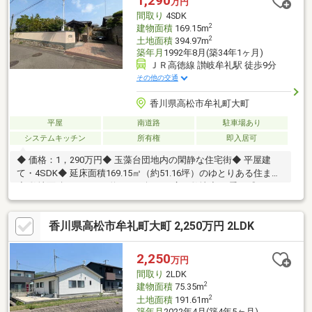
1,290
万円
間取り
4SDK
2
建物面積
169.15m
2
土地面積
394.97m
築年月
1992年8月(築34年1ヶ月)
ＪＲ高徳線 讃岐牟礼駅 徒歩9分
その他の交通
香川県高松市牟礼町大町
平屋
南道路
駐車場あり
システムキッチン
所有権
即入居可
◆ 価格：1，290万円◆ 玉藻台団地内の閑静な住宅街◆ 平屋建
て・4SDK◆ 延床面積169.15㎡（約51.16坪）のゆとりある住まい
◆ 敷地面積394.97㎡（約119.47坪）の広々敷地◆ 四季を感じられ
る中庭付き◆ 収納スペースが豊富で住空間もすっきり◆ 縦列駐
車3台可能◆ 家族みんなが暮らしやすいワンフロア設計◆ 趣味部
香川県高松市牟礼町大町 2,250万円 2LDK
屋・書斎・収納など多目的に使える4SDK◆ 広い玄関とゆとりあ
る室内空間◆ ゆったりとしたスローライフを叶える住まい◆ 現
地見学受付中！お気軽にお問い合わせください。
2,250
万円
間取り
2LDK
2
建物面積
75.35m
2
土地面積
191.61m
築年月
2022年4月(築4年5ヶ月)