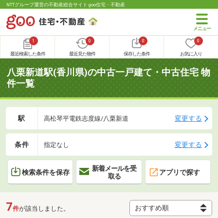
NTTグループ運営の不動産総合サイト goo住宅・不動産
1
0
0
0
最近検索した条件
最近見た物件
保存した条件
お気に入り
八栗新道駅(香川県)の中古一戸建て・中古住宅 物
件一覧
駅
変更する
高松琴平電鉄志度線/八栗新道
条件
変更する
指定なし
新着メールを受
検索条件を保存
アプリで探す
取る
7
件
が該当しました。