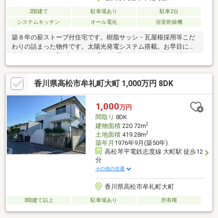
2階建て
駐車場あり
駐車2台
システムキッチン
オール電化
浴室乾燥機
築８年の薪ストーブ付住宅です。樹脂サッシ・瓦屋根採用等こだ
わりの詰まった物件です。太陽光発電システム搭載。お早目にご
見学ください♪【住宅スペック】・制震ダンパーミライエ仕様・オ
ール樹脂サッシ採用・瓦屋根仕様（スーパーセラブライト）・外
壁材（ＫＭＥＷ製 光セラ）採用・太陽光発電システム（パナソ
香川県高松市牟礼町大町 1,000万円 8DK
ニック製３．９２ｋｗ）・リビング薪ストーブ（上階主寝室に煙
突あり）・玄関ドア スマートドア仕様・玄関・パントリーＲ壁
仕様とこだわりのある物件です。
1,000
万円
間取り
8DK
2
建物面積
220.72m
2
土地面積
419.28m
築年月
1976年9月(築50年)
高松琴平電鉄志度線 大町駅 徒歩12
分
その他の交通
香川県高松市牟礼町大町
3階建て以上
駐車場あり
所有権