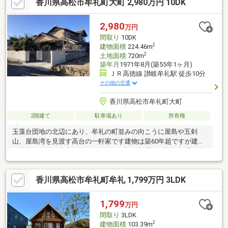
香川県高松市牟礼町大町 2,980万円 10DK
2,980
万円
間取り
10DK
2
建物面積
224.46m
2
土地面積
720m
築年月
1971年8月(築55年1ヶ月)
ＪＲ高徳線 讃岐牟礼駅 徒歩10分
その他の交通
香川県高松市牟礼町大町
2階建て
駐車場あり
所有権
玉藻台団地の北辺にあり、牟礼の町並みの向こうに屋島や五剣
山、屋島湾を見渡す高台の一軒家です建物は築60年超ですが建物
の状態もよく、邸宅の趣があります1階に7部屋、2階に3部屋の合
計10DKで、吹き抜けになっている縁側のような広い作業スペース
もありますまた、隣接して300㎡超の雑種地があり、約15台分の
香川県高松市牟礼町牟礼 1,799万円 3LDK
駐車場として利用のほか、新築物件も可能です
1,799
万円
間取り
3LDK
2
建物面積
103.39m