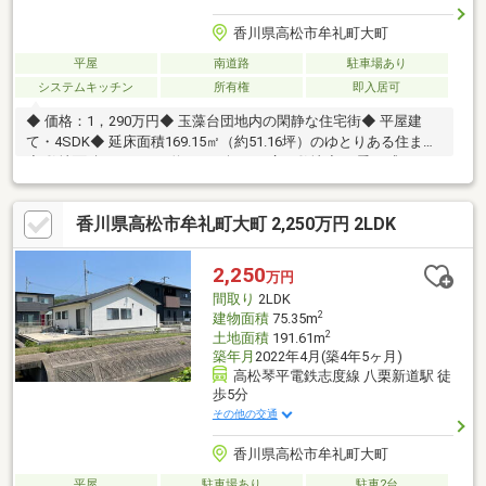
香川県高松市牟礼町大町
平屋
南道路
駐車場あり
システムキッチン
所有権
即入居可
◆ 価格：1，290万円◆ 玉藻台団地内の閑静な住宅街◆ 平屋建
て・4SDK◆ 延床面積169.15㎡（約51.16坪）のゆとりある住まい
◆ 敷地面積394.97㎡（約119.47坪）の広々敷地◆ 四季を感じられ
る中庭付き◆ 収納スペースが豊富で住空間もすっきり◆ 縦列駐
車3台可能◆ 家族みんなが暮らしやすいワンフロア設計◆ 趣味部
香川県高松市牟礼町大町 2,250万円 2LDK
屋・書斎・収納など多目的に使える4SDK◆ 広い玄関とゆとりあ
る室内空間◆ ゆったりとしたスローライフを叶える住まい◆ 現
地見学受付中！お気軽にお問い合わせください。
2,250
万円
間取り
2LDK
2
建物面積
75.35m
2
土地面積
191.61m
築年月
2022年4月(築4年5ヶ月)
高松琴平電鉄志度線 八栗新道駅 徒
歩5分
その他の交通
香川県高松市牟礼町大町
平屋
駐車場あり
駐車2台