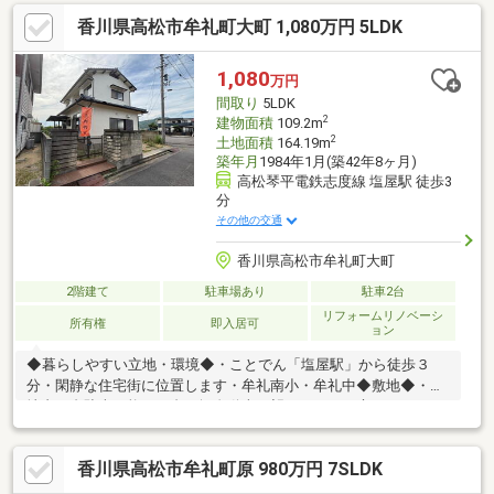
香川県高松市牟礼町大町 1,080万円 5LDK
1,080
万円
間取り
5LDK
2
建物面積
109.2m
2
土地面積
164.19m
築年月
1984年1月(築42年8ヶ月)
高松琴平電鉄志度線 塩屋駅 徒歩3
分
その他の交通
香川県高松市牟礼町大町
2階建て
駐車場あり
駐車2台
リフォームリノベーシ
所有権
即入居可
ョン
◆暮らしやすい立地・環境◆・ことでん「塩屋駅」から徒歩３
分・閑静な住宅街に位置します・牟礼南小・牟礼中◆敷地◆・敷
地内２台駐車可能（１台は軽自動車が望ましい）・庭もあります
◆住みやすいおうち◆・各居室に収納を備えています・部屋数の
豊富な５ＬＤＫ・窓も多く、採光◎風通し◎です◆リフォーム
香川県高松市牟礼町原 980万円 7SLDK
◆・建物外壁・屋根リフォーム済・水廻り一式交換済（ユニット
バス・キッチン・洗面・トイレ）・畳・襖交換済※２０２５年４