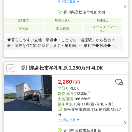
その他の交通
香川県高松市牟礼町大町
2階建て
駐車場あり
駐車2台
リフォームリノベーシ
所有権
即入居可
ョン
◆暮らしやすい立地・環境◆・ことでん「塩屋駅」から徒歩３
分・閑静な住宅街に位置します・牟礼南小・牟礼中◆敷地◆・敷
地内２台駐車可能（１台は軽自動車が望ましい）・庭もあります
◆住みやすいおうち◆・各居室に収納を備えています・部屋数の
豊富な５ＬＤＫ・窓も多く、採光◎風通し◎です◆リフォーム
香川県高松市牟礼町原 2,280万円 4LDK
◆・建物外壁・屋根リフォーム済・水廻り一式交換済（ユニット
バス・キッチン・洗面・トイレ）・畳・襖交換済※２０２５年４
月実施済
2,280
万円
間取り
4LDK
2
建物面積
112.33m
2
土地面積
166.55m
築年月
2018年11月(築7年10ヶ月)
高松琴平電鉄志度線 房前駅 徒歩7
分
その他の交通
香川県高松市牟礼町原