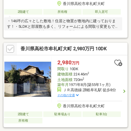
香川県高松市牟礼町大町
2階建て
所有権
即入居可
・146坪の広々とした敷地！住居と物置が敷地内に建っておりま
す！・5LDKと部屋数も多く、リフォームによる間取り変更もでき
ます！・閑静な住宅地で、静かな住環境です！
香川県高松市牟礼町大町 2,980万円 10DK
2,980
万円
間取り
10DK
2
建物面積
224.46m
2
土地面積
720m
築年月
1971年8月(築55年1ヶ月)
ＪＲ高徳線 讃岐牟礼駅 徒歩8分
その他の交通
香川県高松市牟礼町大町
2階建て
駐車場あり
駐車3台
所有権