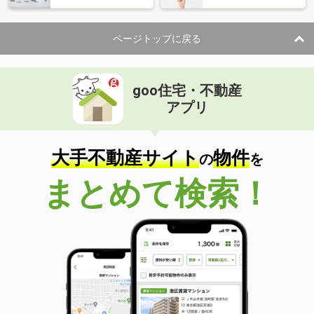
ページトップに戻る
goo住宅・不動産
アプリ
大手不動産サイト
物件
の
を
まとめて検索！