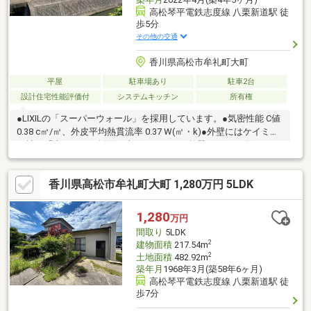
高松琴平電鉄志度線 八栗新道駅 徒
歩5分
その他の交通
香川県高松市牟礼町大町
平屋
駐車場あり
駐車2台
設計住宅性能評価付
システムキッチン
所有権
●LIXILの「スーパーウォール」を採用しています。●気密性能 C値
0.38 c㎡/㎡、外皮平均熱貫流率 0.37 W(㎡・k)●外壁にはケイミュ
ー社の「光セラ」を採用。太陽のチカラで外壁の汚れを分解しま
す。●ことでん志度線「八栗新道」駅まで徒歩約5分、JR高徳線
「讃岐牟礼」駅まで徒歩約5分で2沿線利用可能です。●現在売主
香川県高松市牟礼町大町 1,280万円 5LDK
居住中ですが、内覧可能です。
1,280
万円
間取り
5LDK
2
建物面積
217.54m
2
土地面積
482.92m
築年月
1968年3月(築58年6ヶ月)
高松琴平電鉄志度線 八栗新道駅 徒
歩7分