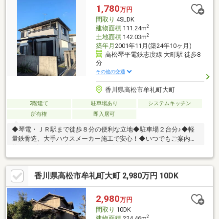
1,780
万円
間取り
4SLDK
2
建物面積
111.24m
2
土地面積
142.03m
築年月
2001年11月(築24年10ヶ月)
高松琴平電鉄志度線 大町駅 徒歩8
分
その他の交通
香川県高松市牟礼町大町
2階建て
駐車場あり
システムキッチン
所有権
即入居可
◆琴電・ＪＲ駅まで徒歩８分の便利な立地◆駐車場２台分♪◆軽
量鉄骨造、大手ハウスメーカー施工で安心！◆いつでもご案内可
能です♪◆価格の相談もお気軽にお申し付けください！
香川県高松市牟礼町大町 2,980万円 10DK
2,980
万円
間取り
10DK
2
建物面積
224.46m