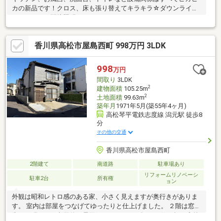
カの新品です！クロス、床も張り替えてキラキラ☆ダウンライト
でスッキリ、間接照明でオシャレになりました。
香川県高松市屋島西町 998万円 3LDK
998
万円
間取り
3LDK
2
建物面積
105.25m
2
土地面積
99.63m
築年月
1971年5月(築55年4ヶ月)
高松琴平電鉄志度線 潟元駅 徒歩8
分
その他の交通
香川県高松市屋島西町
2階建て
南道路
駐車場あり
リフォームリノベーシ
駐車2台
所有権
ョン
外観は昭和レトロ感のある家、小さく見えますが奥行きがありま
す。 室内は部屋をつなげてゆったりと仕上げました。 ２階は窓が
大きく明るく、文学的な雰囲気がおしゃれな趣き。 飾り棚や窓枠