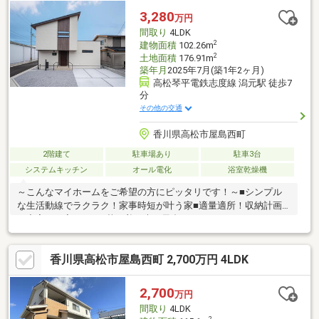
3,280
万円
間取り
4LDK
2
建物面積
102.26m
2
土地面積
176.91m
築年月
2025年7月(築1年2ヶ月)
高松琴平電鉄志度線 潟元駅 徒歩7
分
その他の交通
香川県高松市屋島西町
2階建て
駐車場あり
駐車3台
システムキッチン
オール電化
浴室乾燥機
～こんなマイホームをご希望の方にピッタリです！～■シンプル
な生活動線でラクラク！家事時短が叶う家■適量適所！収納計画
が充実した家■ホッと落ち着く木の風合い。ナチュラルインテリ
アの家■お仕事帰りに立ち寄れる◎ザグザグ屋島西町店まで徒歩1
分■打ち合せいらず！すぐに入居可能の建売住宅■インテリアコー
香川県高松市屋島西町 2,700万円 4LDK
ディネーターが選んだ家具・カーテン・照明付き■耐震性に優れ
た2×4工法のお家で災害時への備えも◎■購入後のアフターサポー
トが充実◎■屋島エリアで住宅を検討中（屋島小学校）■今ならお
2,700
万円
得に購入可！価格改定しました◎（R8.3月2日付）
間取り
4LDK