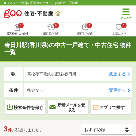
NTTグループ運営の不動産総合サイト goo住宅・不動産
1
0
0
0
最近検索した条件
最近見た物件
保存した条件
お気に入り
春日川駅(香川県)の中古一戸建て・中古住宅 物件
一覧
駅
変更する
高松琴平電鉄志度線/春日川
条件
変更する
指定なし
新着メールを受
検索条件を保存
アプリで探す
取る
3
件
が該当しました。