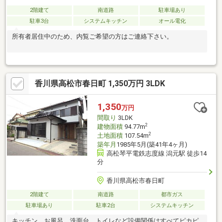
2階建て
南道路
駐車場あり
駐車3台
システムキッチン
オール電化
所有者居住中のため、内覧ご希望の方はご連絡下さい。
香川県高松市春日町 1,350万円 3LDK
1,350
万円
間取り
3LDK
2
建物面積
94.77m
2
土地面積
107.54m
築年月
1985年5月(築41年4ヶ月)
高松琴平電鉄志度線 潟元駅 徒歩14
分
香川県高松市春日町
2階建て
南道路
都市ガス
駐車場あり
駐車2台
システムキッチン
キッチン、お風呂、洗面台、トイレなど設備関係はすべてピカピ