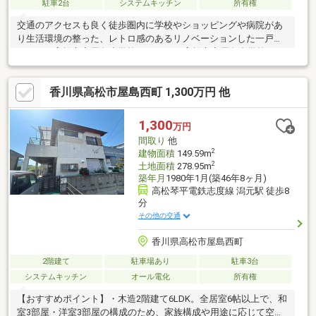
駐車2台
システムキッチン
所有権
交通のアクセスも良く徒歩圏内に学校やショッピングや病院があ
り生活環境の整った、レトロ感のあるリノベーションした一戸建
てです。高松市立屋島小学校まで1163ｍ高松市立屋島中学校まで
795ｍ
香川県高松市屋島西町 1,300万円 他
1,300
万円
間取り
他
2
建物面積
149.59m
2
土地面積
278.95m
築年月
1980年1月(築46年8ヶ月)
高松琴平電鉄志度線 潟元駅 徒歩8
分
その他の交通
香川県高松市屋島西町
2階建て
駐車場あり
駐車3台
システムキッチン
オール電化
所有権
【おすすめポイント】・木造2階建て6LDK。全居室6帖以上で、和
室3部屋・洋室3部屋の構成のため、家族構成や用途に応じて空間