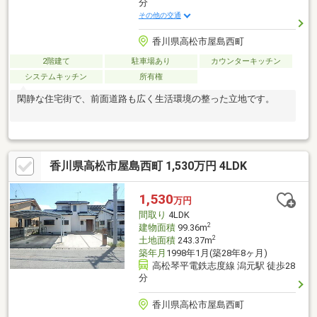
分
その他の交通
香川県高松市屋島西町
2階建て
駐車場あり
カウンターキッチン
システムキッチン
所有権
閑静な住宅街で、前面道路も広く生活環境の整った立地です。
香川県高松市屋島西町 1,530万円 4LDK
1,530
万円
間取り
4LDK
2
建物面積
99.36m
2
土地面積
243.37m
築年月
1998年1月(築28年8ヶ月)
高松琴平電鉄志度線 潟元駅 徒歩28
分
香川県高松市屋島西町