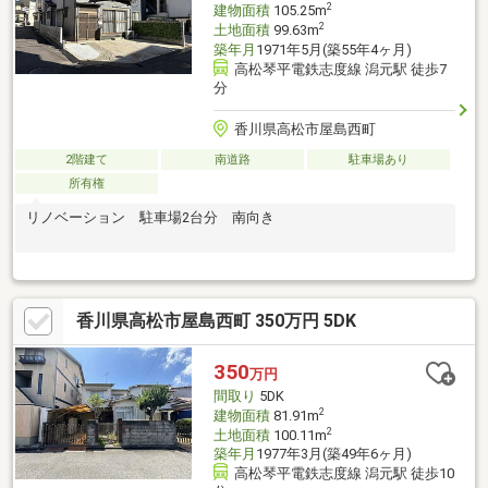
2
建物面積
105.25m
2
土地面積
99.63m
築年月
1971年5月(築55年4ヶ月)
高松琴平電鉄志度線 潟元駅 徒歩7
分
香川県高松市屋島西町
2階建て
南道路
駐車場あり
所有権
リノベーション 駐車場2台分 南向き
香川県高松市屋島西町 350万円 5DK
350
万円
間取り
5DK
2
建物面積
81.91m
2
土地面積
100.11m
築年月
1977年3月(築49年6ヶ月)
高松琴平電鉄志度線 潟元駅 徒歩10