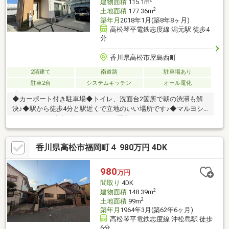
2
建物面積
115.1m
2
土地面積
177.36m
築年月
2018年1月(築8年8ヶ月)
高松琴平電鉄志度線 潟元駅 徒歩4
分
香川県高松市屋島西町
2階建て
南道路
駐車場あり
駐車2台
システムキッチン
オール電化
◆カーポート付き駐車場◆トイレ、洗面台2箇所で朝の渋滞も解
決♪◆駅から徒歩4分と駅近くで立地のいい場所です♪◆マルヨシ
センターまで徒歩2分!パワーシティ屋島＆ドラッグストアコスモ
スまで徒歩8分で徒歩圏内で買い物可能！◆屋島総合病院まで
1.5kmなので急な体調不良も通院可能！◆国道近くなので、東西
香川県高松市福岡町４ 980万円 4DK
どちらの方向へもアクセス良好!
980
万円
間取り
4DK
2
建物面積
148.39m
2
土地面積
99m
築年月
1964年3月(築62年6ヶ月)
高松琴平電鉄志度線 沖松島駅 徒歩
6分