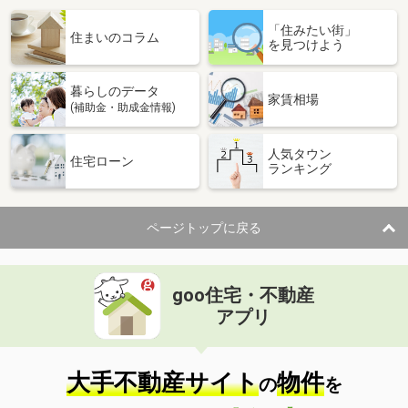
「住みたい街」
住まいのコラム
を見つけよう
暮らしのデータ
家賃相場
(補助金・助成金情報)
人気タウン
住宅ローン
ランキング
ページトップに戻る
goo住宅・不動産
アプリ
大手不動産サイト
物件
の
を