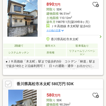
トが充実◎■屋島エリアで住宅を検討中（屋島小学校）■今ならお
890
万円
得に購入可！価格改定しました◎（R8.3月2日付）
間取り
5DK
2
建物面積
96.51m
2
土地面積
110.12m
築年月
1987年1月(築39年8ヶ月)
ＪＲ高徳線 木太町駅 徒歩6分
その他の交通
香川県高松市木太町
2階建て
都市ガス
駐車場あり
リフォームリノベーシ
システムキッチン
所有権
ョン
●ＪＲ高徳線「木太町」駅まで徒歩約5分 コトデン「林道」駅ま
で徒歩18分と２沿線利用可！ 日々の通勤・通学・お出かけにと
ても便利です！●スーパー・コンビニ・学校徒歩圏内の便利な立
地です！ 木太町エリアでは小売店・飲食店・スーパー・郵便局
など生活施設が比較的近くに集まっているので徒歩・自転車で日
香川県高松市木太町 580万円 5DK
常の買い物等がしやすい立地です！●フルリフォームが完了いた
しました！！ すぐにお住まいいただけます♪●５DKと部屋数が多
く生活空間に余裕あり！ （DK6、和6、和6、洋6、洋6、洋6）
580
万円
ライフスタイルに柔軟に対応できる間取りです！！●駐車場は普
間取り
5DK
通車１台
2
建物面積
90.26m