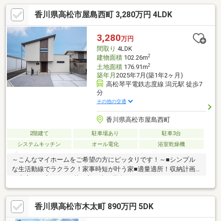
香川県高松市屋島西町 3,280万円 4LDK
3,280
万円
間取り
4LDK
2
建物面積
102.26m
2
土地面積
176.91m
築年月
2025年7月(築1年2ヶ月)
高松琴平電鉄志度線 潟元駅 徒歩7
分
その他の交通
香川県高松市屋島西町
2階建て
駐車場あり
駐車3台
システムキッチン
オール電化
浴室乾燥機
～こんなマイホームをご希望の方にピッタリです！～■シンプル
な生活動線でラクラク！家事時短が叶う家■適量適所！収納計画
が充実した家■ホッと落ち着く木の風合い。ナチュラルインテリ
アの家■お仕事帰りに立ち寄れる◎ザグザグ屋島西町店まで徒歩1
分■打ち合せいらず！すぐに入居可能の建売住宅■インテリアコー
香川県高松市木太町 890万円 5DK
ディネーターが選んだ家具・カーテン・照明付き■耐震性に優れ
た2×4工法のお家で災害時への備えも◎■購入後のアフターサポー