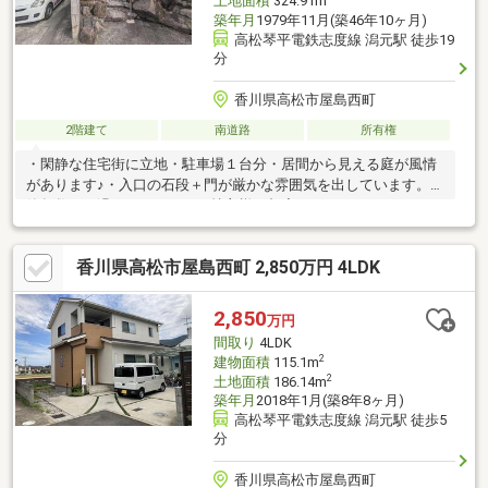
土地面積
324.91m
築年月
1979年11月(築46年10ヶ月)
高松琴平電鉄志度線 潟元駅 徒歩19
分
香川県高松市屋島西町
2階建て
南道路
所有権
・閑静な住宅街に立地・駐車場１台分・居間から見える庭が風情
があります♪・入口の石段＋門が厳かな雰囲気を出しています。・
築年数は経過しておりますが持主様が都度メンテナンスをしてお
りきれいに保たれています。・家具等家財が残っておりますが、
現状で引き渡しとなりますのでご了承ください。
香川県高松市屋島西町 2,850万円 4LDK
2,850
万円
間取り
4LDK
2
建物面積
115.1m
2
土地面積
186.14m
築年月
2018年1月(築8年8ヶ月)
高松琴平電鉄志度線 潟元駅 徒歩5
分
香川県高松市屋島西町