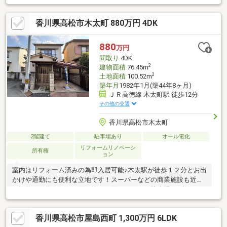
などがかわいさを演出していて、レトロガラスも インテリアとし
て楽しめます。 玄関先にレンガ調の植木鉢などが似合いそうで
香川県高松市木太町 880万円 4DK
す。 駐車場は普通車１台＋軽１台。 トイレは１階と２階とも新品
交換済み。洗面台も新品です。
880
万円
間取り
4DK
2
建物面積
76.45m
2
土地面積
100.52m
築年月
1982年1月(築44年8ヶ月)
ＪＲ高徳線 木太町駅 徒歩12分
その他の交通
香川県高松市木太町
2階建て
駐車場あり
オール電化
リフォームリノベーシ
所有権
ョン
室内はリフォーム済みの為即入居可能♪木太駅が徒歩１２分とお出
かけや通勤にも便利な立地です！スーパーなどの商業施設も近隣
に複数ある為日々のお買い物にも困りません。駐車場は1台となり
ます。（屋根付き）
香川県高松市屋島西町 1,300万円 6LDK