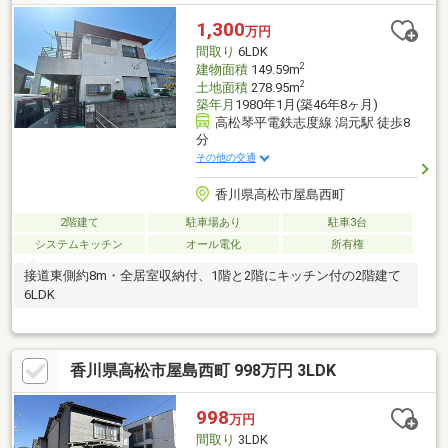
1,300
万円
間取り
6LDK
2
建物面積
149.59m
2
土地面積
278.95m
築年月
1980年1月(築46年8ヶ月)
高松琴平電鉄志度線 潟元駅 徒歩8
分
その他の交通
香川県高松市屋島西町
2階建て
駐車場あり
駐車3台
システムキッチン
オール電化
所有権
接道東側約8m・全居室収納付、1階と2階にキッチン付の2階建て
6LDK
香川県高松市屋島西町 998万円 3LDK
998
万円
間取り
3LDK