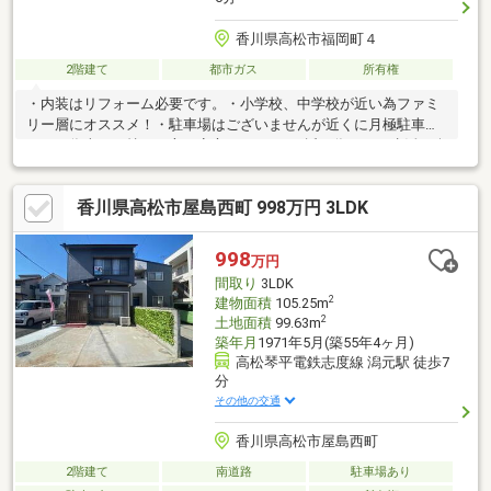
香川県高松市福岡町４
2階建て
都市ガス
所有権
・内装はリフォーム必要です。・小学校、中学校が近い為ファミ
リー層にオススメ！・駐車場はございませんが近くに月極駐車場
がある為車をお持ちの方も安心♪・イオンも近い為日々の生活が楽
に♪・駅も近い為車をお持ちでない方も過ごしやすいです。・南向
きバルコニーの為日当たり良好♪・バリアフリー仕様になっており
香川県高松市屋島西町 998万円 3LDK
ます！・近隣に高松市立福岡保育所のあるので好立地！
998
万円
間取り
3LDK
2
建物面積
105.25m
2
土地面積
99.63m
築年月
1971年5月(築55年4ヶ月)
高松琴平電鉄志度線 潟元駅 徒歩7
分
その他の交通
香川県高松市屋島西町
2階建て
南道路
駐車場あり