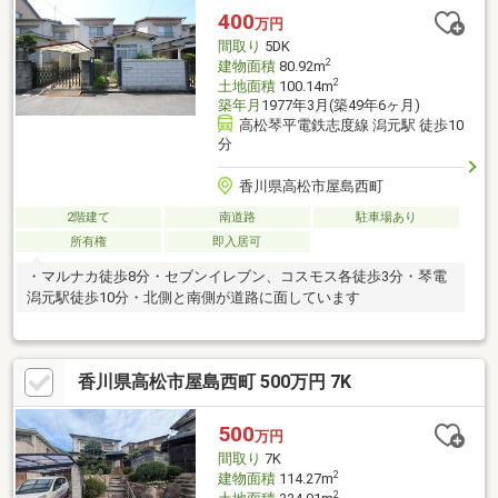
400
万円
間取り
5DK
2
建物面積
80.92m
2
土地面積
100.14m
築年月
1977年3月(築49年6ヶ月)
高松琴平電鉄志度線 潟元駅 徒歩10
分
香川県高松市屋島西町
2階建て
南道路
駐車場あり
所有権
即入居可
・マルナカ徒歩8分・セブンイレブン、コスモス各徒歩3分・琴電
潟元駅徒歩10分・北側と南側が道路に面しています
香川県高松市屋島西町 500万円 7K
500
万円
間取り
7K
2
建物面積
114.27m
2