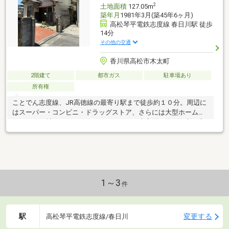
2
土地面積
127.05m
築年月
1981年3月(築45年6ヶ月)
高松琴平電鉄志度線 春日川駅 徒歩
14分
その他の交通
香川県高松市木太町
2階建て
都市ガス
駐車場あり
所有権
ことでん志度線、JR高徳線の最寄り駅まで徒歩約１０分。周辺に
はスーパー・コンビニ・ドラッグストア、さらには大型ホームセ
ンターの西村ジョイやニトリまであるので大変買い物に便利な立
地です。そして１番は徒歩すぐの場所に人気の温泉がありますの
で、温泉好きの方には最高の環境です。
1～3
件
駅
変更する
高松琴平電鉄志度線/春日川