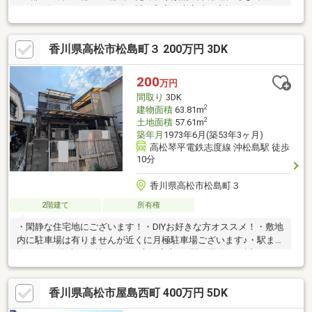
を使い分けできます。・続き間の和室は来客時や家族の集まりの
場として広く利用可能です。・2階にもキッチンがあり、二世帯や
フロアごとの生活分けにも対応できます。・ダイニングに近いキ
香川県高松市松島町３ 200万円 3DK
ッチンで配膳動線も確保されています。・南向きのワイドバルコ
ニーやサンルームがあり、洗濯や日中の居場所としても活用でき
ます。・庭ではBBQなど屋外時間も楽しめ、駐車3台可。前面道路
200
万円
約8mで車の出入りも行いやすい環境です。
間取り
3DK
2
建物面積
63.81m
2
土地面積
57.61m
築年月
1973年6月(築53年3ヶ月)
高松琴平電鉄志度線 沖松島駅 徒歩
10分
香川県高松市松島町３
2階建て
所有権
・閑静な住宅地にございます！・DIYお好きな方オススメ！・敷地
内に駐車場は有りませんが近くに月極駐車場ございます♪・駅まで
約800ｍの為車をお持ちでない方も安心♪・駅や国道にも近いため
交通のアクセスはとても便利！
香川県高松市屋島西町 400万円 5DK