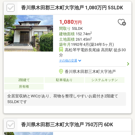
せ。各金融機関さんとのパイプを持っております！徳島県の不動
香川県木田郡三木町大字池戸 1,080万円 5SLDK
産屋ですが、香川県にスタッフが待機中♪お気軽にお問い合わせく
ださいませ！☆080-3664-1924 松下まで☆香川県進出キャンペー
ンをご用意しております！お問合せ時には、キャンペーン適用の
1,080
万円
ご確認を必須でお願い致します☆
間取り
5SLDK
2
建物面積
152.74m
2
土地面積
261.45m
築年月
1992年4月(築34年5ヶ月)
高松琴平電鉄長尾線 高田駅 徒歩30
分
その他の交通
香川県木田郡三木町大字池戸
2階建て
駐車場あり
システムキッチン
所有権
全居室収納とWICがあり、荷物を整理しやすいお庭付き2階建て
5SLDKです
香川県木田郡三木町大字池戸 750万円 6DK