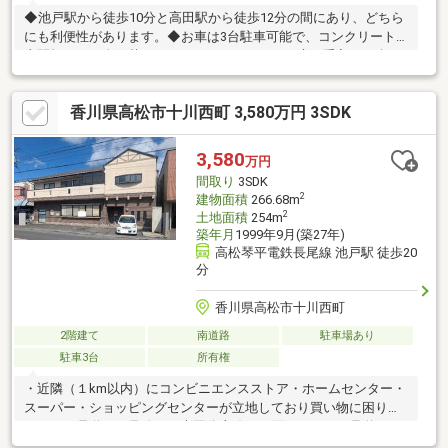
◆池戸駅から徒歩10分と高田駅から徒歩12分の間にあり、どちら
にも利便性があります。◆お車は3台駐車可能で、コンクリート
土間打あり。人工芝をしいておりますので、お庭の手入れも楽で
す。◆築2年！！4LDKのファミリー向け！◆家族が見える嬉しい
カウンターキッチンです。◆サッシ複層ガラスなので、断熱・防
香川県高松市十川西町 3,580万円 3SDK
音・防犯にも優れています！◆住宅性能評価を取得した住宅にな
ります。
3,580
万円
間取り
3SDK
2
建物面積
266.68m
2
土地面積
254m
築年月
1999年9月(築27年)
高松琴平電鉄長尾線 池戸駅 徒歩20
分
香川県高松市十川西町
2階建て
南道路
駐車場あり
駐車3台
所有権
・近隣（１km以内）にコンビニエンスストア・ホームセンター・
スーパー・ショッピングセンターが立地しており買い物に困りま
せん。・県道１２号線（三木国分寺線）に面しており、県道１０
号（さぬき東街道）まで車で1分と車での移動も便利です。・1階