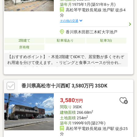
築年月
1975年1月(築51年8ヶ月)
高松琴平電鉄長尾線 池戸駅 徒歩4
分
その他の交通
香川県木田郡三木町大字池戸
2階建て
駐車場あり
駐車3台
所有権
【おすすめポイント】・木造2階建て6DKで、居室数が多くそれぞ
れ用途を分けて使えます。・リビングと食事スペースが分かれて
おり、日常と来客時で使い分けができます。・ダイニングキッチ
ンは調理と食事の空間を分けて使える構成です。・水回りがまと
まっており、キッチンからの動線もスムーズです。・敷地内は広
香川県高松市十川西町 3,580万円 3SDK
く、4台以上駐車可能で来客時にも対応できます。・和室が複数あ
り、寝室や客間など使い分けが可能な間取りです。
3,580
万円
間取り
3SDK
2
建物面積
266.68m
2
土地面積
254m
築年月
1999年9月(築27年)
高松琴平電鉄長尾線 池戸駅 徒歩25
分