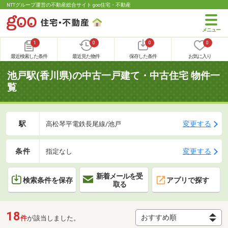
NTTグループ運営の不動産総合サイト goo住宅・不動産
1
0
0
0
最近検索した条件
最近見た物件
保存した条件
お気に入り
池戸駅(香川県)の中古一戸建て・中古住宅 物件一
覧
駅
変更する
高松琴平電鉄長尾線/池戸
条件
変更する
指定なし
新着メールを受
検索条件を保存
アプリで探す
取る
18
件
が該当しました。