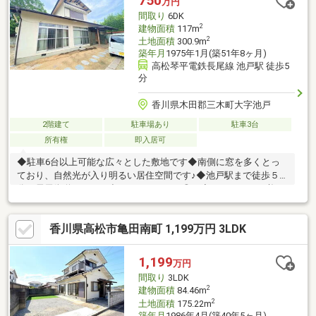
750
万円
間取り
6DK
2
建物面積
117m
2
土地面積
300.9m
築年月
1975年1月(築51年8ヶ月)
高松琴平電鉄長尾線 池戸駅 徒歩5
分
香川県木田郡三木町大字池戸
2階建て
駐車場あり
駐車3台
所有権
即入居可
◆駐車6台以上可能な広々とした敷地です◆南側に窓を多くとっ
ており、自然光が入り明るい居住空間です♪◆池戸駅まで徒歩５
分！長尾街道にもすぐ出られてアクセス◎！◆リフォームが必要
ですので、併せてご相談承ります！◆隣地越境部分があります。
現地にてご説明させていただきます。
香川県高松市亀田南町 1,199万円 3LDK
1,199
万円
間取り
3LDK
2
建物面積
84.46m
2
土地面積
175.22m
築年月
1986年4月(築40年5ヶ月)