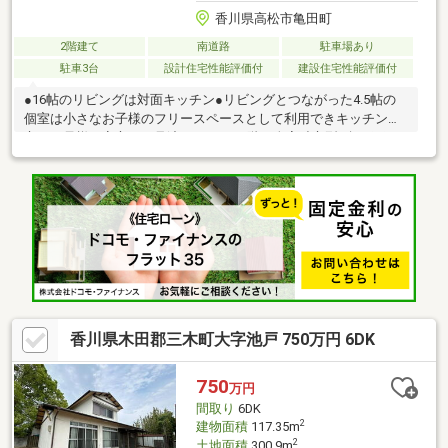
香川県高松市亀田町
2階建て
南道路
駐車場あり
駐車3台
設計住宅性能評価付
建設住宅性能評価付
●16帖のリビングは対面キッチン●リビングとつながった4.5帖の
個室は小さなお子様のフリースペースとして利用できキッチンに
立つお母様も安心して見渡せます。●2階は全室独立型●急な雨で
もインナーバルコニーなら洗濯物も安心●上下階トイレ、理想の
家事動線、南向き、駐車3台以上可能
香川県木田郡三木町大字池戸 750万円 6DK
750
万円
間取り
6DK
2
建物面積
117.35m
2
土地面積
300.9m