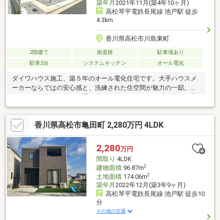
築年月
2021年11月(築4年10ヶ月)
高松琴平電鉄長尾線 池戸駅 徒歩
4.3km
香川県高松市川島東町
2階建て
南道路
駐車場あり
駐車2台
システムキッチン
オール電化
ダイワハウス施工、築５年のオール電化住宅です。大手ハウスメ
ーカーならではの安心感と、洗練された住空間が魅力の一邸。濃
いグレーで統一された、重厚感のあるスタイリッシュな外観が印
象的です。家族それぞれの暮らしに対応しやすい４ＬＤＫ＋ＷＩ
Ｃの間取り。ウォークインクロゼットのほか、玄関土間収納、各
香川県高松市亀田町 2,280万円 4LDK
居室収納、廊下収納を備え、収納スペースもしっかり確保してい
ます。水回りの設備などは、最新のものを備えています。上質で
ゆとりある住まいを、ぜひ現地でご体感ください。（掲載写真は
2,280
万円
CG加工したもので実際と異なる場合があります。）
間取り
4LDK
2
建物面積
96.87m
2
土地面積
174.06m
築年月
2022年12月(築3年9ヶ月)
高松琴平電鉄長尾線 池戸駅 徒歩10
分
その他の交通