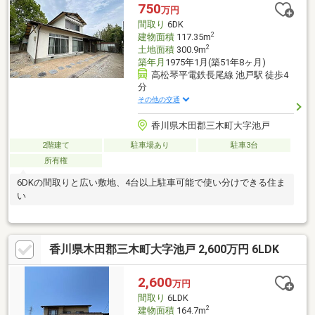
750
万円
間取り
6DK
2
建物面積
117.35m
2
土地面積
300.9m
築年月
1975年1月(築51年8ヶ月)
高松琴平電鉄長尾線 池戸駅 徒歩4
分
その他の交通
香川県木田郡三木町大字池戸
2階建て
駐車場あり
駐車3台
所有権
6DKの間取りと広い敷地、4台以上駐車可能で使い分けできる住ま
い
香川県木田郡三木町大字池戸 2,600万円 6LDK
2,600
万円
間取り
6LDK
2
建物面積
164.7m