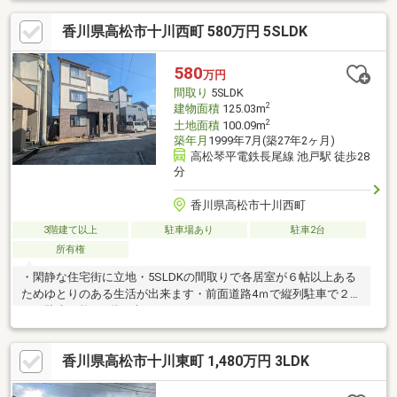
部分はお好きに改装することによっていろいろな用途尾にお使い
香川県高松市十川西町 580万円 5SLDK
いただけます。・2階居宅部分はメーターモジュールで作られてお
りゆったりとしています。さらに和室部分を除きバリアフリーで
す。
580
万円
間取り
5SLDK
2
建物面積
125.03m
2
土地面積
100.09m
築年月
1999年7月(築27年2ヶ月)
高松琴平電鉄長尾線 池戸駅 徒歩28
分
香川県高松市十川西町
3階建て以上
駐車場あり
駐車2台
所有権
・閑静な住宅街に立地・5SLDKの間取りで各居室が６帖以上ある
ためゆとりのある生活が出来ます・前面道路4ｍで縦列駐車で２台
まで駐車可能・2階に大きなウォークインクローゼットがあります
ので収納力があります。・ショッピングセンター「フジグラン十
川」まで徒歩12分なので買い物も困りません。・県道10号（さぬ
香川県高松市十川東町 1,480万円 3LDK
き東街道）・県道30号（塩江屋島西線）まで車で３分以内と交通
アクセスもよいです。