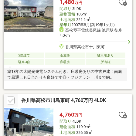
1,480
万円
間取り
3LDK
2
建物面積
105m
2
土地面積
221.2m
築年月
2007年8月(築19年1ヶ月)
高松琴平電鉄長尾線 池戸駅 徒歩
4.0km
香川県高松市十川東町
2階建て
南道路
駐車場あり
駐車3台
床暖房
所有権
築18年の太陽光発電システム付き、床暖房ありの中古戸建！南庭
で風通しも日当たりも良好です◎・フジグラン十川まで約
1.9km・太陽光発電システム搭載・LDK床暖房付き・駐車スペース
4台以上可能♪・LDKは21帖と広く開放的な空間です♪・カウンター
キッチンで自然と家族とのコミュニケーションが増えます♪・南側
香川県高松市川島東町 4,760万円 4LDK
がお庭になっており前面には建物がないので日当たりも良好です♪
リフォームのご相談や住宅ローンのご相談も承っております☆ぜ
ひご相談ください！！
4,760
万円
間取り
4LDK
2
建物面積
119.9m
2
土地面積
226.55m