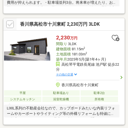
費用が抑えられます。・駐車場並列3台。将来車が増えたり、お客
様がいらしても不自由ない暮らしです。・3LDK＋納戸、屋根裏部
屋付き。収納多く、趣味の多い方でも快適に生活いただけま
す。・ご家族の様子を見ながら料理できるカウンターキッチンで
香川県高松市十川東町 2,230万円 3LDK
す。・南には庭付き。ガーデニングも楽しめます。
2,230
万円
間取り
3LDK
2
建物面積
81.15m
2
土地面積
181.03m
築年月
2025年5月(築1年4ヶ月)
高松琴平電鉄長尾線 池戸駅 徒歩22
分
その他の交通
香川県高松市十川東町
平屋
駐車場あり
駐車2台
システムキッチン
浴室乾燥機
所有権
LIXIL系列の不動産会社なので、カップボードみたいな内装リフォ
ームやカーポートやライティング等の外構リフォームも特値にて
ご提案させていただきます♪是非、お話だけでもお聞きいただきた
いです！住宅ローンのご相談もお気軽におっしゃってくださいま