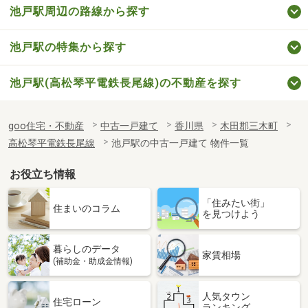
池戸駅周辺の路線から探す
池戸駅の特集から探す
池戸駅(高松琴平電鉄長尾線)の不動産を探す
goo住宅・不動産
中古一戸建て
香川県
木田郡三木町
高松琴平電鉄長尾線
池戸駅の中古一戸建て 物件一覧
お役立ち情報
「住みたい街」
住まいのコラム
を見つけよう
暮らしのデータ
家賃相場
(補助金・助成金情報)
人気タウン
住宅ローン
ランキング