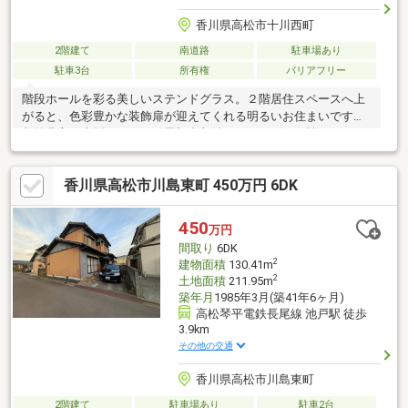
香川県高松市十川西町
2階建て
南道路
駐車場あり
駐車3台
所有権
バリアフリー
階段ホールを彩る美しいステンドグラス。２階居住スペースへ上
がると、色彩豊かな装飾扉が迎えてくれる明るいお住まいです。
収納豊富な大型キッチンや屋根裏収納など、デザイン性だけでな
く実用性にも優れています。１階は元歯科医院として利用されて
いたスペース。ご自身のライフスタイルや事業内容に合わせて、
香川県高松市川島東町 450万円 6DK
お好きな空間へと生まれ変わらせることができます。＜２階居住
部分の特徴＞・重厚感のある木製建具を採用・収納豊富な大型造
作キッチン・カップボード・吊戸棚を多数設置・季節用品の収納
450
万円
に便利な屋根裏収納・木の温もりを感じる上質な内装・メーター
間取り
6DK
モジュールのバリアフリー設計是非一度ご見学ください！
2
建物面積
130.41m
2
土地面積
211.95m
築年月
1985年3月(築41年6ヶ月)
高松琴平電鉄長尾線 池戸駅 徒歩
3.9km
その他の交通
香川県高松市川島東町
2階建て
駐車場あり
駐車2台