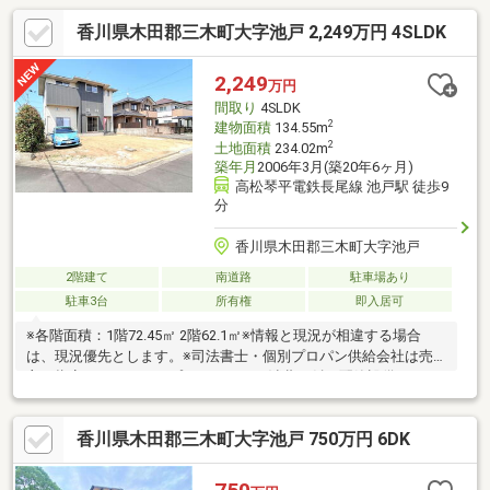
香川県木田郡三木町大字池戸 2,249万円 4SLDK
2,249
万円
間取り
4SLDK
2
建物面積
134.55m
2
土地面積
234.02m
築年月
2006年3月(築20年6ヶ月)
高松琴平電鉄長尾線 池戸駅 徒歩9
分
香川県木田郡三木町大字池戸
2階建て
南道路
駐車場あり
駐車3台
所有権
即入居可
※各階面積：1階72.45㎡ 2階62.1㎡※情報と現況が相違する場合
は、現況優先とします。※司法書士・個別プロパン供給会社は売
主の指定になります。プロパンガスの消費に係る配管設備、ガス
器具等は、本土地建物の販売価格には含まれておりません。※通
学の区域に関しては自治体や教育委員会等にご確認ください。
香川県木田郡三木町大字池戸 750万円 6DK