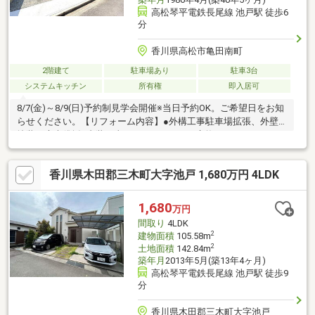
高松琴平電鉄長尾線 池戸駅 徒歩6
分
香川県高松市亀田南町
2階建て
駐車場あり
駐車3台
システムキッチン
所有権
即入居可
8/7(金)～8/9(日)予約制見学会開催※当日予約OK。ご希望日をお知
らせください。【リフォーム内容】●外構工事駐車場拡張、外壁
塗装、庭木伐採●内装工事システムキッチン交換、ユニットバス
交換、温水洗浄便座トイレ交換、洗面化粧台交換、クロス張替
え、フロアタイル上張り、クローゼット交換、シューズボックス
香川県木田郡三木町大字池戸 1,680万円 4LDK
交換、給湯器交換、インターホン設置、火災警報器設置、照明
LED交換【おすすめポイント】・雨漏り、構造上主要な部分の欠
陥や・腐食、給排水管の故障や漏水についてお引渡しより２年間
1,680
万円
保証・シロアリ防除工事施工後5年間保証・返済額や融資可能額な
間取り
4LDK
ど、お客様の
2
建物面積
105.58m
2
土地面積
142.84m
築年月
2013年5月(築13年4ヶ月)
高松琴平電鉄長尾線 池戸駅 徒歩9
分
香川県木田郡三木町大字池戸