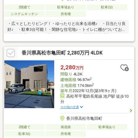
2階建て
駐車場あり
駐車2台
システムキッチン
所有権
・広々としたリビング！・ゆったりと出来る浴槽♪ ・日当たり良
好♪ ・駐車3台可能！・閑静な住宅地♪・トイレに棚がついてお
り配線等見えないから見た目スッキリ！・駅徒歩8分以内！・
1100ｍ圏内にショッピングセンターあり！・県道10号線にも近く
交通の便は良い♪
香川県高松市亀田町 2,280万円 4LDK
2,280
万円
間取り
4LDK
2
建物面積
96.87m
2
土地面積
174.06m
築年月
2022年12月(築3年9ヶ月)
高松琴平電鉄長尾線 池戸駅 徒歩10
分
その他の交通
香川県高松市亀田町
2階建て
南道路
駐車場あり
駐車3台
所有権