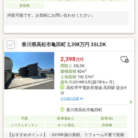
所有権
内覧可能です。お気軽にお問い合わせください。
香川県高松市亀田町 2,398万円 3SLDK
2,398
万円
間取り
3SLDK
2
建物面積
82m
2
土地面積
192.57m
築年月
2019年3月(築7年6ヶ月)
高松琴平電鉄長尾線 高田駅 徒歩9
分
その他の交通
香川県高松市亀田町
平屋
駐車場あり
駐車3台
システムキッチン
オール電化
所有権
【おすすめポイント】・2019年築の美邸。リフォーム不要で初期