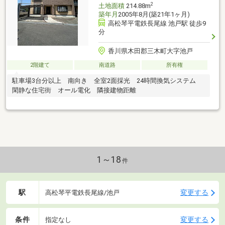
2
土地面積
214.88m
築年月
2005年8月(築21年1ヶ月)
高松琴平電鉄長尾線 池戸駅 徒歩9
分
香川県木田郡三木町大字池戸
2階建て
南道路
所有権
駐車場3台分以上 南向き 全室2面採光 24時間換気システム
閑静な住宅街 オール電化 隣接建物距離
1～18
件
駅
変更する
高松琴平電鉄長尾線/池戸
条件
変更する
指定なし