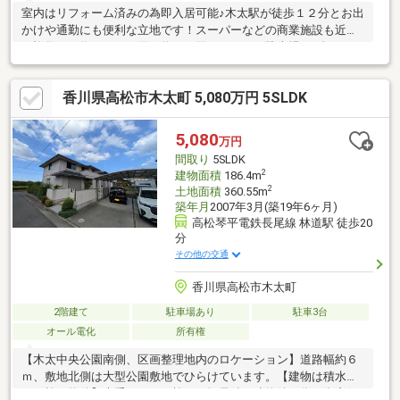
室内はリフォーム済みの為即入居可能♪木太駅が徒歩１２分とお出
かけや通勤にも便利な立地です！スーパーなどの商業施設も近隣
に複数ある為日々のお買い物にも困りません。駐車場は1台となり
ます。（屋根付き）
香川県高松市木太町 5,080万円 5SLDK
5,080
万円
間取り
5SLDK
2
建物面積
186.4m
2
土地面積
360.55m
築年月
2007年3月(築19年6ヶ月)
高松琴平電鉄長尾線 林道駅 徒歩20
分
その他の交通
香川県高松市木太町
2階建て
駐車場あり
駐車3台
オール電化
所有権
【木太中央公園南側、区画整理地内のロケーション】道路幅約６
ｍ、敷地北側は大型公園敷地でひらけています。【建物は積水ハ
ウス施工物件】大手メーカー施工の軽量鉄鋼造物件の為、資産価