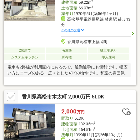
2
建物面積
59.22m
2
土地面積
66.97m
築年月
1970年5月(築56年4ヶ月)
高松琴平電鉄長尾線 林道駅 徒歩13
分
その他の交通
香川県高松市上福岡町
2階建て
南道路
駐車場あり
システムキッチン
所有権
即入居可
電車も2路線が利用圏内にあるので、通勤通学にも便利です。幅広
い方にニーズのある、広々とした4DKの物件です。和室の雰囲気
にピッタリな押入は物の取り出しが楽々です。あこがれのフロー
リング物件で新生活を始めましょう。建物面積59.22平米の物件は
住み心地が良いと評判です。システムキッチンは使いやすく汚れ
香川県高松市木太町 2,000万円 5LDK
にくいのでご好評です。3口コンロが付いているので、たくさん作
る場合でも同時に料理を進められます。
2,000
万円
間取り
5LDK
2
建物面積
132.35m
2
土地面積
264.51m
築年月
1999年11月(築26年10ヶ月)