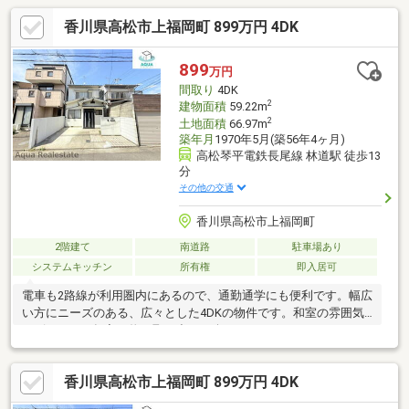
香川県高松市上福岡町 899万円 4DK
899
万円
間取り
4DK
2
建物面積
59.22m
2
土地面積
66.97m
築年月
1970年5月(築56年4ヶ月)
高松琴平電鉄長尾線 林道駅 徒歩13
分
その他の交通
香川県高松市上福岡町
2階建て
南道路
駐車場あり
システムキッチン
所有権
即入居可
電車も2路線が利用圏内にあるので、通勤通学にも便利です。幅広
い方にニーズのある、広々とした4DKの物件です。和室の雰囲気
にピッタリな押入は物の取り出しが楽々です。あこがれのフロー
リング物件で新生活を始めましょう。建物面積59.22平米の物件は
住み心地が良いと評判です。システムキッチンは使いやすく汚れ
香川県高松市上福岡町 899万円 4DK
にくいのでご好評です。3口コンロが付いているので、たくさん作
る場合でも同時に料理を進められます。