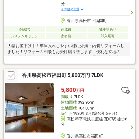
分
その他の交通
香川県高松市上福岡町
2階建て
南道路
駐車場あり
システムキッチン
所有権
即入居可
大幅お値下げ中！車庫入れしやすい様に外溝・内装リフォームし
ました！リフォーム相談もお受け賜り致します。便利な立地の物
件で、投資用としてもオススメです。レトロな雰囲気で落ち着い
て暮らしませんか？？
香川県高松市福田町 5,800万円 7LDK
5,800
万円
間取り
7LDK
2
建物面積
392.96m
2
土地面積
104.03m
築年月
1980年3月(築46年6ヶ月)
高松琴平電鉄志度線 瓦町駅 徒歩6
分
香川県高松市福田町