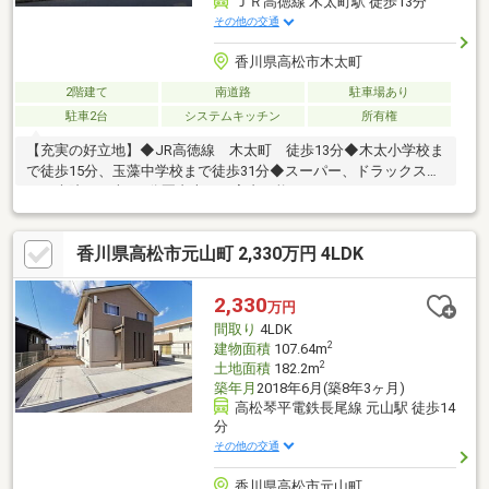
ＪＲ高徳線 木太町駅 徒歩13分
その他の交通
香川県高松市木太町
2階建て
南道路
駐車場あり
駐車2台
システムキッチン
所有権
【充実の好立地】◆JR高徳線 木太町 徒歩13分◆木太小学校ま
で徒歩15分、玉藻中学校まで徒歩31分◆スーパー、ドラックスト
ア、病院まで車で5分圏内本日ご案内可能です♪
香川県高松市元山町 2,330万円 4LDK
2,330
万円
間取り
4LDK
2
建物面積
107.64m
2
土地面積
182.2m
築年月
2018年6月(築8年3ヶ月)
高松琴平電鉄長尾線 元山駅 徒歩14
分
その他の交通
香川県高松市元山町