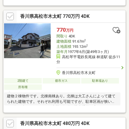
地です！ 木太町エリアでは小売店・飲食店・スーパー・郵便局
など生活施設が比較的近くに集まっているので徒歩・自転車で日
香川県高松市木太町 770万円 4DK
常の買い物等がしやすい立地です！●フルリフォームが完了いた
しました！！ すぐにお住まいいただけます♪●５DKと部屋数が多
く生活空間に余裕あり！ （DK6、和6、和6、洋6、洋6、洋6）
770
万円
ライフスタイルに柔軟に対応できる間取りです！！●駐車場は普
間取り
4DK
通車１台
2
建物面積
91.67m
2
土地面積
193.12m
築年月
1977年6月(築49年3ヶ月)
高松琴平電鉄長尾線 林道駅 徒歩11
分
香川県高松市木太町
2階建て
都市ガス
駐車場あり
所有権
建物２棟物件です。北棟南棟あり。北棟は大工さんによって建て
られた建物です。それぞれ利用も可能ですが、駐車区画が狭いた
め（軽１台ぎりぎり可？）南棟を解体し駐車場兼お庭としてのご
検討はいかがでしょうか？※北側建物は残置物多数あり、南側建
物は残置物なし（以前は賃貸として貸出されていました）建物２
香川県高松市木太町 480万円 4DK
棟物件内訳北側 土地９５．２２㎡ 建物１階６１．３２㎡、２
階３０．３５㎡合計９１．６７㎡の昭和５２年６月新築の木造瓦