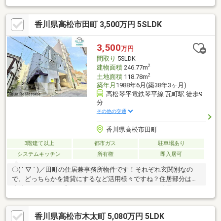
値を保ち永くお住まい頂くことが可能と考えます。きれいにお住
まいされております。【土地約１０９坪、建物約５６坪の大型邸
香川県高松市田町 3,500万円 5SLDK
宅。】敷地面積は３６０．５５㎡で１００坪超え。建物は１階９
８．７３㎡ ２階８７．６７㎡ 合計１８６．４㎡（いずれも登
記簿記載面積）サイズ感も魅力です。【メーターモジュール採用
3,500
万円
の為、各部屋・廊下等広々とした造りとなっております。】※現
間取り
5SLDK
在お住まい中の為、ご内覧につきましては予約制とさせて頂きま
2
建物面積
246.77m
す。
2
土地面積
118.78m
築年月
1988年6月(築38年3ヶ月)
高松琴平電鉄琴平線 瓦町駅 徒歩9
分
その他の交通
香川県高松市田町
3階建て以上
都市ガス
駐車場あり
システムキッチン
所有権
即入居可
〇( ´ ▽ ` )／田町の住居兼事務所物件です！それぞれ玄関別なの
で、どっちらかを賃貸にするなど活用様々ですね？住居部分は部
分的にリフォーム完了しておりますので、すぐにご使用頂けます♪
香川県高松市木太町 5,080万円 5LDK