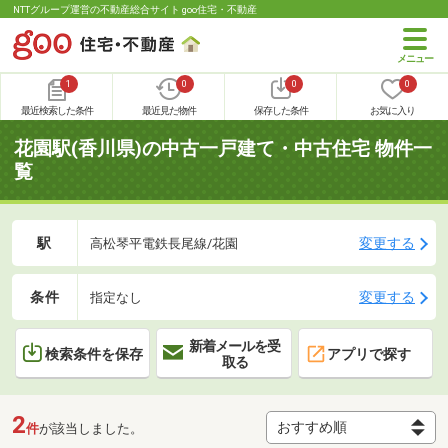
NTTグループ運営の不動産総合サイト goo住宅・不動産
1
0
0
0
最近検索した条件
最近見た物件
保存した条件
お気に入り
花園駅(香川県)の中古一戸建て・中古住宅 物件一
覧
駅
変更する
高松琴平電鉄長尾線/花園
条件
変更する
指定なし
新着メールを受
検索条件を保存
アプリで探す
取る
2
件
が該当しました。