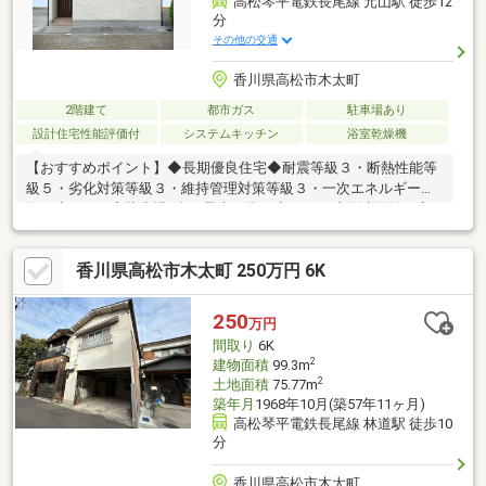
高松琴平電鉄長尾線 元山駅 徒歩12
分
その他の交通
香川県高松市木太町
2階建て
都市ガス
駐車場あり
設計住宅性能評価付
システムキッチン
浴室乾燥機
【おすすめポイント】◆長期優良住宅◆耐震等級３・断熱性能等
級５・劣化対策等級３・維持管理対策等級３・一次エネルギー等
級５◆３LDK◆駐車場2台（最大４台）◆アイカ造作洗面付き◆
リビング階段
香川県高松市木太町 250万円 6K
250
万円
間取り
6K
2
建物面積
99.3m
2
土地面積
75.77m
築年月
1968年10月(築57年11ヶ月)
高松琴平電鉄長尾線 林道駅 徒歩10
分
香川県高松市木太町