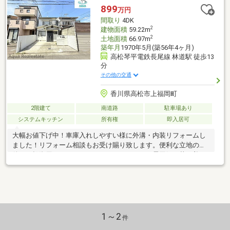
899
万円
間取り
4DK
2
建物面積
59.22m
2
土地面積
66.97m
築年月
1970年5月(築56年4ヶ月)
高松琴平電鉄長尾線 林道駅 徒歩13
分
その他の交通
香川県高松市上福岡町
2階建て
南道路
駐車場あり
システムキッチン
所有権
即入居可
大幅お値下げ中！車庫入れしやすい様に外溝・内装リフォームし
ました！リフォーム相談もお受け賜り致します。便利な立地の物
件で、投資用としてもオススメです。レトロな雰囲気で落ち着い
て暮らしませんか？？
1～2
件