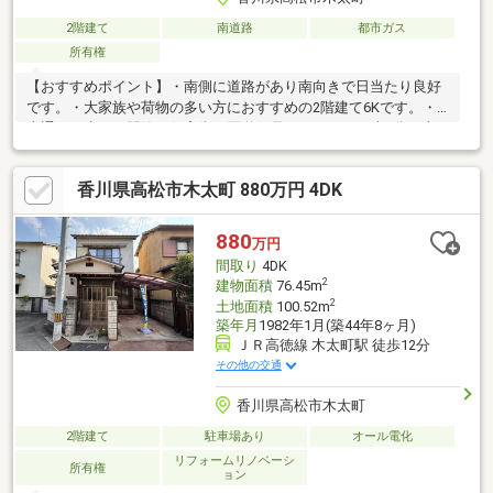
2階建て
南道路
都市ガス
所有権
【おすすめポイント】・南側に道路があり南向きで日当たり良好
です。・大家族や荷物の多い方におすすめの2階建て6Kです。・
車通りの少ない閑静な住宅街、国道11号まで1600m（車4分）車
通勤に便利です。・琴電長尾線 林道駅まで750m（徒歩10分）、
JR高徳線 木太町駅まで1600m（徒歩20分）アクセス良好です。
香川県高松市木太町 880万円 4DK
【周辺施設】・ローソン高松木太町川西店まで150m（徒歩2
分）・セブンイレブン高松木太町川西店まで200m（徒歩3分）・
マルナカ木太店まで650m（徒歩9分）・ドラッグストアコスモス
880
万円
木太店まで180m（徒歩3分）・イオン高松東店まで2200m（車5
間取り
4DK
分）
2
建物面積
76.45m
2
土地面積
100.52m
築年月
1982年1月(築44年8ヶ月)
ＪＲ高徳線 木太町駅 徒歩12分
その他の交通
香川県高松市木太町
2階建て
駐車場あり
オール電化
リフォームリノベーシ
所有権
ョン