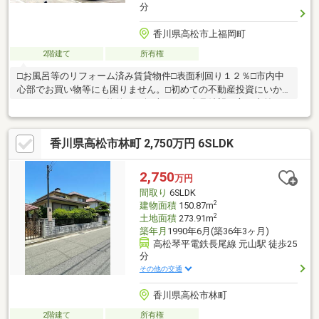
分
香川県高松市上福岡町
2階建て
所有権
□お風呂等のリフォーム済み賃貸物件□表面利回り１２％□市内中
心部でお買い物等にも困りません。□初めての不動産投資にいか
がですか？□こちらの物件にご興味があり内見希望の方は事前に
下記の連絡先までご連絡お願いいたします！ＴＥＬ：０８７５－
６２－６４７６住所：香川県三豊市豊中町下高野２７５６番地１
香川県高松市林町 2,750万円 6SLDK
営業時間：９：００～１９：００（営業時間外の対応も可能）定
休日：水曜日（定休日も対応しておりますのでお気軽にご連絡く
ださい！）内見希望の日時をお伝えいただければと思います。西
2,750
万円
讃・中讃の不動産売却専門店なごみ不動産までぜひお気軽にご相
間取り
6SLDK
談ください！どこよりも迅速にそして丁寧にサ
2
建物面積
150.87m
2
土地面積
273.91m
築年月
1990年6月(築36年3ヶ月)
高松琴平電鉄長尾線 元山駅 徒歩25
分
その他の交通
香川県高松市林町
2階建て
所有権