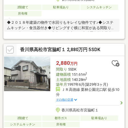
2階建て
駐車場あり
システムキッチン
所有権
◆２０１８年建築の物件で水回りもキレイな物件です♪◆システ
ムキッチン・食洗器付き◆リビングすぐ横に和室がある間取りで
すので小さなお子様がいる家庭にも安心です ◆残置物撤去予定で
す
香川県高松市宮脇町１ 2,880万円 5SDK
2,880
万円
間取り
5SDK
2
建物面積
151.61m
2
土地面積
140.28m
築年月
1997年6月(築29年3ヶ月)
ＪＲ高徳線 栗林公園北口駅 徒歩10
分
その他の交通
香川県高松市宮脇町１
2階建て
都市ガス
駐車場あり
システムキッチン
所有権