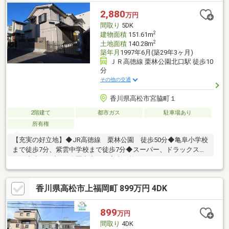
な3面バルコニーを備えたお住まいです。南向きの物件をお探しの
2,880
万円
方、コチラよりご覧ください。階数が高く、眺望良好なので、毎
間取り
5DK
日眺めを楽しめます。
2
建物面積
151.61m
2
土地面積
140.28m
築年月
1997年6月(築29年3ヶ月)
ＪＲ高徳線 栗林公園北口駅 徒歩10
分
その他の交通
香川県高松市宮脇町１
2階建て
都市ガス
駐車場あり
所有権
【充実の好立地】◆JR高徳線 栗林公園 徒歩50分◆亀阜小学校
まで徒歩7分、紫雲中学校まで徒歩7分◆スーパー、ドラックスト
ア、病院まで車で5分圏内本日ご案内可能です♪
香川県高松市上福岡町 899万円 4DK
899
万円
間取り
4DK