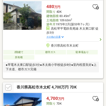
葺２階建て南側 土地９７．９０㎡ 建物１階４９．２７㎡、２
480
万円
階２５．６７㎡合計７４．９４㎡の昭和５０年３月新築の木造瓦
間取り
4DK
葺２階建て※土地面積は２区画合計面積（いずれも登記簿によ
2
建物面積
83.45m
る）
2
土地面積
109.63m
築年月
1973年2月(築53年7ヶ月)
高松琴平電鉄長尾線 木太東口駅 徒
歩3分
その他の交通
香川県高松市木太町
2階建て
都市ガス
駐車場あり
所有権
●琴電木太東口駅徒歩3分●木太南小学校徒歩8分●室内程度良好●上
下水道、都市ガス完備
香川県高松市木太町 4,700万円 7DK
4,700
万円
間取り
7DK