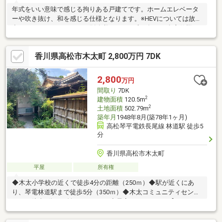
年式をいい意味で感じる拘りある戸建てです。ホームエレベータ
ーや吹き抜け、和を感じる仕様となります。※HEVについては故障
中のため、メンテナンスが別途必要です。唯一無二の邸宅仕様と
なります。是非とも現地でご確認下さいませ。
香川県高松市木太町 2,800万円 7DK
2,800
万円
間取り
7DK
2
建物面積
120.5m
2
土地面積
502.79m
築年月
1948年8月(築78年1ヶ月)
高松琴平電鉄長尾線 林道駅 徒歩5
分
香川県高松市木太町
平屋
所有権
◆木太小学校の近くで徒歩4分の距離（250ｍ）◆駅が近くにあ
り、琴電林道駅まで徒歩5分（350ｍ）◆木太コミュニティセンタ
ーまで徒歩6分の距離。（400ｍ）◆最寄りのスーパー【マルナカ
木太店】徒歩7分（500ｍ）◆郵便局（木太町）徒歩2分（150ｍ）
◆その他、飲食店や販売店も近くにあり生活に便利な住みやすい