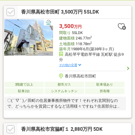
香川県高松市田町 3,500万円 5SLDK
3,500
万円
間取り
5SLDK
2
建物面積
246.77m
2
土地面積
118.78m
築年月
1988年6月(築38年3ヶ月)
高松琴平電鉄琴平線 瓦町駅 徒歩9
分
その他の交通
香川県高松市田町
3階建て以上
都市ガス
駐車場あり
駐車2台
システムキッチン
所有権
〇( ´ ▽ ` )／田町の住居兼事務所物件です！それぞれ玄関別なの
で、どっちらかを賃貸にするなど活用様々ですね？住居部分は部
分的にリフォーム完了しておりますので、すぐにご使用頂けます♪
和室があると、ちょっと休憩したいときにすぐ横になれます。使
いやすくおしゃれでニーズの高いシステムキッチン付きの物件で
香川県高松市宮脇町１ 2,880万円 5DK
す。IHクッキングヒーターでお料理をすることができます。今回
紹介するのは、建物面積が246.77平米。お好きな用途で使用可能