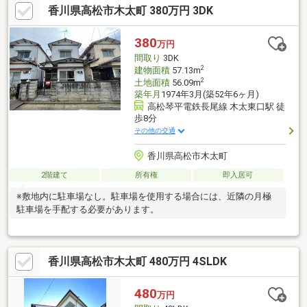
香川県高松市木太町 380万円 3DK
立地です。
380
万円
間取り
3DK
2
建物面積
57.13m
2
土地面積
56.09m
築年月
1974年3月(築52年6ヶ月)
高松琴平電鉄長尾線 木太東口駅 徒
歩8分
その他の交通
香川県高松市木太町
2階建て
所有権
即入居可
※敷地内に駐車場なし。駐車場を使用する場合には、近隣の月極
駐車場を手配する必要があります。
香川県高松市木太町 480万円 4SLDK
480
万円