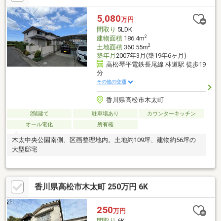
5,080
万円
間取り
5LDK
2
建物面積
186.4m
2
土地面積
360.55m
築年月
2007年3月(築19年6ヶ月)
高松琴平電鉄長尾線 林道駅 徒歩19
分
その他の交通
香川県高松市木太町
2階建て
駐車場あり
カウンターキッチン
オール電化
所有権
木太中央公園南側、区画整理地内。土地約109坪、建物約56坪の
大型邸宅
香川県高松市木太町 250万円 6K
250
万円
間取り
6K