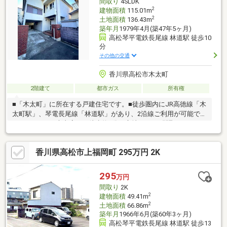
間取り
4SLDK
2
建物面積
115.01m
2
土地面積
136.43m
築年月
1979年4月(築47年5ヶ月)
高松琴平電鉄長尾線 林道駅 徒歩10
分
その他の交通
香川県高松市木太町
2階建て
都市ガス
所有権
■「木太町」に所在する戸建住宅です。■徒歩圏内にJR高徳線「木
太町駅」、琴電長尾線「林道駅」があり、2沿線ご利用が可能で
す。■マルナカ木太店まで徒歩約9分の立地です。■間取りは4LDK
＋S、LDKは約18帖あり、広々とご利用が可能です。
香川県高松市上福岡町 295万円 2K
295
万円
間取り
2K
2
建物面積
49.41m
2
土地面積
66.86m
築年月
1966年6月(築60年3ヶ月)
高松琴平電鉄長尾線 林道駅 徒歩13