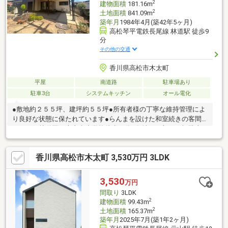
2
建物面積
181.16m
2
土地面積
841.09m
築年月
1984年4月(築42年5ヶ月)
高松琴平電鉄長尾線 林道駅 徒歩9
分
その他の交通
香川県高松市木太町
平屋
南道路
駐車場あり
駐車3台
システムキッチン
オール電化
●敷地約２５５坪、建坪約５５坪●所有者様の丁寧な維持管理によ
り良好な状態に保たれています●らんまを設けた和室続きの客間●
ことでん林道駅、木太南小学校徒歩９分●敷地の一部は月極駐車
場として賃貸中
香川県高松市木太町 3,530万円 3LDK
3,530
万円
間取り
3LDK
2
建物面積
99.43m
2
土地面積
165.37m
築年月
2025年7月(築1年2ヶ月)