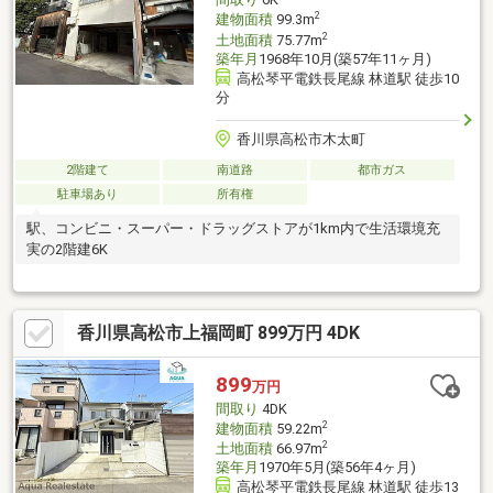
2
建物面積
99.3m
2
土地面積
75.77m
築年月
1968年10月(築57年11ヶ月)
高松琴平電鉄長尾線 林道駅 徒歩10
分
香川県高松市木太町
2階建て
南道路
都市ガス
駐車場あり
所有権
駅、コンビニ・スーパー・ドラッグストアが1km内で生活環境充
実の2階建6K
香川県高松市上福岡町 899万円 4DK
899
万円
間取り
4DK
2
建物面積
59.22m
2
土地面積
66.97m
築年月
1970年5月(築56年4ヶ月)
高松琴平電鉄長尾線 林道駅 徒歩13