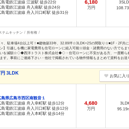
6,180
広島電鉄江波線 江波駅 徒歩22分
3SL
広島電鉄江波線 舟入南駅 徒歩24分
万円
108.7
広島電鉄江波線 舟入川口町駅 徒歩31分
ステムキッチン
所有権
坪広々、駐車場4台以上可！■建物築33年、32.89坪☆3LDK+2Sの間取り☆■1F・
ン】引越しを機に家電費用も住宅ローンに組入可能☆頭金・諸費用のない方でもま
いを減額☆◇◆西洋トラスト株式会社◆◇・住宅ローンに不安がある方、一度断ら
ます。事前にご連絡下さい・他社で掲載されている物件情報もまとめて資料をお送
円 3LDK
お気に入
広島県広島市西区南観音１
4,680
広島電鉄江波線 舟入幸町駅 徒歩12分
3LD
広島電鉄江波線 舟入川口町駅 徒歩12分
万円
95.19
広島電鉄江波線 舟入本町駅 徒歩14分