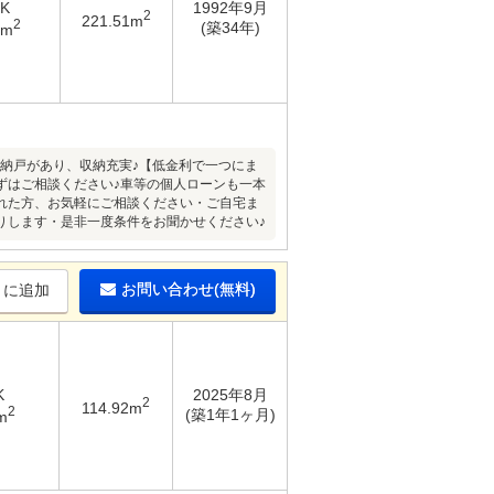
DK
1992年9月
2
221.51m
2
(築34年)
3m
2F共に納戸があり、収納充実♪【低金利で一つにま
ずはご相談ください♪車等の個人ローンも一本
れた方、お気軽にご相談ください・ご自宅ま
りします・是非一度条件をお聞かせください♪
お問い合わせ(無料)
りに追加
K
2025年8月
2
114.92m
2
(築1年1ヶ月)
m