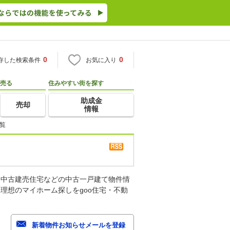
0
0
存した検索条件
お気に入り
売る
住みやすい街を探す
助成金
売却
情報
覧
、中古建売住宅などの中古一戸建て物件情
理想のマイホーム探しをgoo住宅・不動