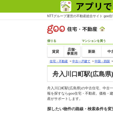
NTTグループ運営の不動産総合サイト goo
借りる
マンションを買う
店舗･
賃貸
新築
中
事業用
住宅・不動産
>
中古一戸建て
>
中国・四国
舟入川口町駅(広島県
舟入川口町駅(広島県)の中古住宅、中
報を探すならgoo住宅・不動産。価格・
産がサポートします。
探したい物件の路線・検索条件を変