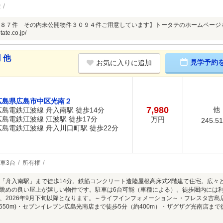
権
８７件 その内未公開物件３０９４件ご用意しています】トータテのホームページ
tate.co.jp/
 他
見学予約
お気に入りに追加
広島県広島市中区光南２
7,980
他
広島電鉄江波線 舟入南駅 徒歩14分
広島電鉄江波線 江波駅 徒歩17分
万円
245.5
広島電鉄江波線 舟入川口町駅 徒歩22分
車3台
所有権
「舟入南駅」まで徒歩14分。鉄筋コンクリート造陸屋根高床式2階建て住宅。広々
眺めの良い屋上が嬉しい物件です。駐車は6台可能（車種による）。徒歩圏内には
、2026年9月下旬以降となります。～ライフインフォメーション～・フレスタ吉島店
約550m)・セブンイレブン広島光南店まで徒歩5分（約400m）・ザグザグ光南店まで