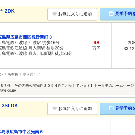
 2DK
見学予約
お気に入りに追加
広島県広島市西区観音新町３
98
広島電鉄江波線 江波駅 徒歩16分
2D
広島電鉄江波線 舟入南駅 徒歩20分
万円
33.1
広島電鉄江波線 舟入川口町駅 徒歩23分
ン
所有権
即入居可
８７件 その内未公開物件３０９４件ご用意しています】トータテのホームページ
tate.co.jp/
3SLDK
見学予約
お気に入りに追加
広島県広島市中区光南６