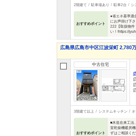
2階建て
駐車場あり
駐車2台
シ
●省エネ基準適
にお声掛け下さ
おすすめポイント
222【取扱物
い！!https://jyuha
広島県広島市中区江波栄町 2,780万
中古住宅
3階建て以上
システムキッチン
オ
■木造在来工法
室乾燥機暖房機
おすすめポイント
ずはご相談くだ