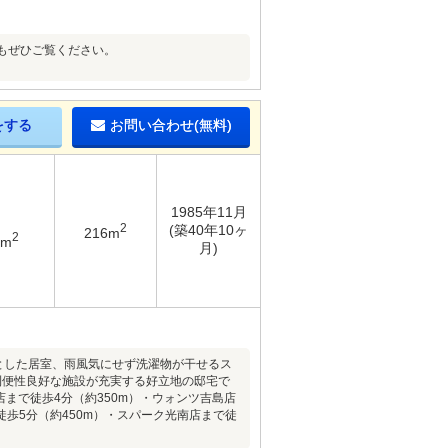
もぜひご覧ください。
をする
お問い合わせ(無料)
1985年11月
2
(築40年10ヶ
216m
2
1m
月)
とした居室、雨風気にせず洗濯物が干せるス
利便性良好な施設が充実する好立地の邸宅で
まで徒歩4分（約350m）・ウォンツ吉島店
徒歩5分（約450m）・スパーク光南店まで徒