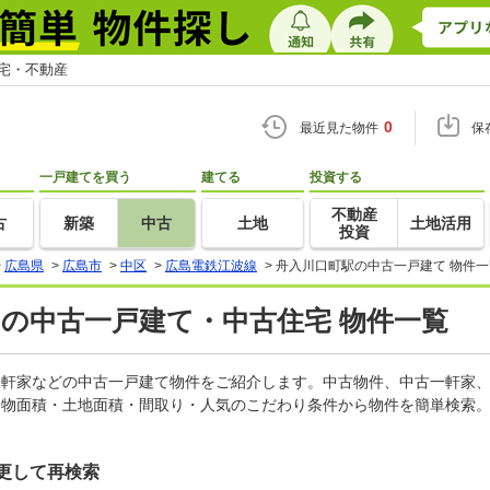
住宅・不動産
0
最近見た物件
保
一戸建てを買う
建てる
投資する
不動産
古
新築
中古
土地
土地活用
投資
>
広島県
>
広島市
>
中区
>
広島電鉄江波線
>
舟入川口町駅の中古一戸建て 物件一
)の中古一戸建て・中古住宅 物件一覧
古一軒家などの中古一戸建て物件をご紹介します。中古物件、中古一軒家
建物面積・土地面積・間取り・人気のこだわり条件から物件を簡単検索。
更して再検索