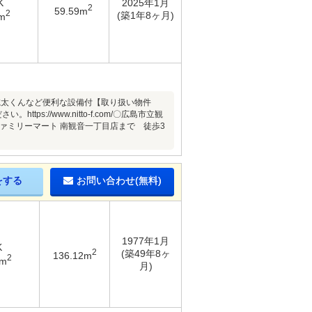
K
2025年1月
2
59.59m
2
(築1年8ヶ月)
m
乾太くんなど便利な設備付【取り扱い物件
://www.nitto-f.com/〇広島市立観
ァミリーマート 南観音一丁目店まで 徒歩3
をする
お問い合わせ(無料)
1977年1月
K
2
(築49年8ヶ
136.12m
2
4m
月)