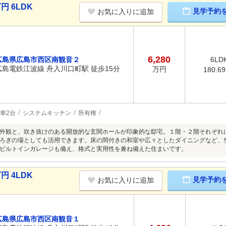
円 6LDK
見学予約
お気に入りに追加
6,280
広島県広島市西区南観音２
6LD
広島電鉄江波線 舟入川口町駅 徒歩15分
万円
180.6
車2台
システムキッチン
所有権
外観と、吹き抜けのある開放的な玄関ホールが印象的な邸宅。１階・２階それぞれ
ろぎの場としても活用できます。床の間付きの和室や広々としたダイニングなど、
ビルトインガレージも備え、格式と実用性を兼ね備えた住まいです。
円 4LDK
見学予約
お気に入りに追加
広島県広島市西区南観音１