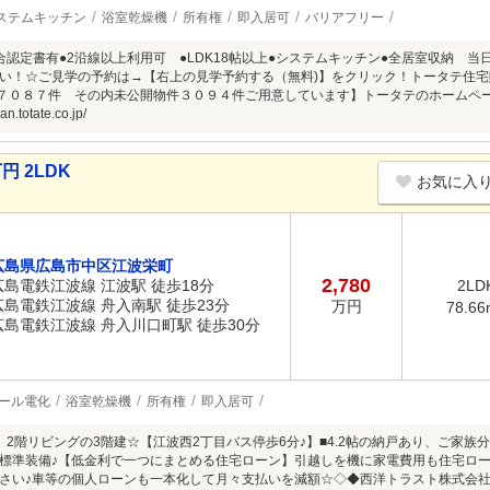
ステムキッチン
浴室乾燥機
所有権
即入居可
バリアフリー
合認定書有●2沿線以上利用可 ●LDK18帖以上●システムキッチン●全居室収納 
い！☆ご見学の予約は→【右上の見学予約する（無料)】をクリック！トータテ住宅販売
件７０８７件 その内未公開物件３０９４件ご用意しています】トータテのホームペ
n.totate.co.jp/
円 2LDK
お気に入
広島県広島市中区江波栄町
2,780
広島電鉄江波線 江波駅 徒歩18分
2LD
広島電鉄江波線 舟入南駅 徒歩23分
万円
78.66
広島電鉄江波線 舟入川口町駅 徒歩30分
ール電化
浴室乾燥機
所有権
即入居可
、2階リビングの3階建☆【江波西2丁目バス停歩6分♪】■4.2帖の納戸あり、ご家
標準装備♪【低金利で一つにまとめる住宅ローン】引越しを機に家電費用も住宅ロ
さい♪車等の個人ローンも一本化して月々支払いを減額☆◇◆西洋トラスト株式会