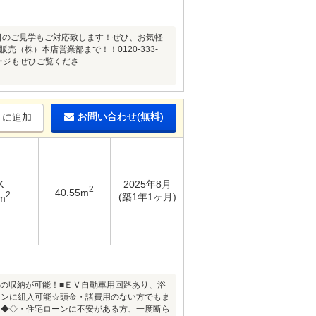
当日のご見学もご対応致します！ぜひ、お気軽
（株）本店営業部まで！！0120-333-
ージもぜひご覧くださ
お問い合わせ(無料)
りに追加
K
2025年8月
2
40.55m
2
(築1年1ヶ月)
m
族分の収納が可能！■ＥＶ自動車用回路あり、浴
ーンに組入可能☆頭金・諸費用のない方でもま
社◆◇・住宅ローンに不安がある方、一度断ら