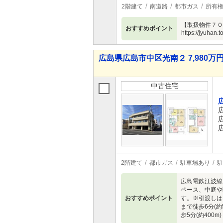
2階建て
南道路
都市ガス
所有
【取扱物件７０
おすすめポイント
https://jyuhan.to
広島県広島市中区光南２ 7,980万円
中古住宅
2階建て
都市ガス
駐車場あり
駐
広島電鉄江波線
ペース、中庭や
おすすめポイント
す。※引渡しは
まで徒歩6分(
歩5分(約400m)