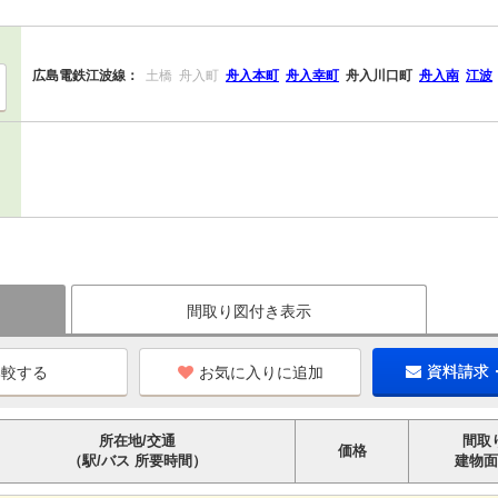
広島電鉄江波線：
土橋
舟入町
舟入本町
舟入幸町
舟入川口町
舟入南
江波
間取り図付き表示
お気に入りに追加
資料請求
所在地/交通
間取
価格
（駅/バス 所要時間）
建物面