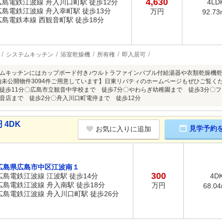
4,630
広島電鉄江波線 舟入川口町駅 徒歩12分
4LD
広島電鉄江波線 舟入幸町駅 徒歩13分
万円
92.73
広島電鉄本線 西観音町駅 徒歩18分
システムキッチン
浴室乾燥機
所有権
即入居可
ムキッチンにはカップボード付き♪ウルトラファインバブル付給湯器や衣類乾燥機
内未公開物件3094件ご用意しています】日東リバティのホームページもぜひご覧ください。https
徒歩11分〇広島市立観音中学校まで 徒歩7分〇やわらぎ幼稚園まで 徒歩3分〇フ
音店まで 徒歩2分〇舟入川口町電停まで 徒歩12分
 4DK
見学予約
お気に入りに追加
広島県広島市中区江波南１
300
広島電鉄江波線 江波駅 徒歩14分
4D
広島電鉄江波線 舟入南駅 徒歩18分
万円
68.0
広島電鉄江波線 舟入川口町駅 徒歩26分