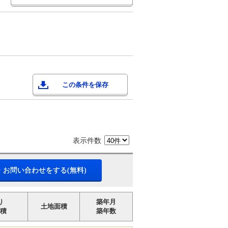
この条件を保存
表示件数
・お問い合わせをする(無料)
り
築年月
土地面積
積
築年数