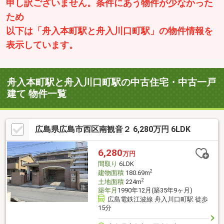
申し訳ございません。条件にあう物件が少なかった
ため
以下は「舟入本町駅と舟入川口町駅」の物件情報を
表示しています。
舟入本町駅と舟入川口町駅の中古住宅・中古一戸
建て 物件一覧
広島県広島市西区南観音２ 6,280万円 6LDK
6,280
万円
間取り
6LDK
2
建物面積
180.69m
2
土地面積
224m
築年月
1990年12月(築35年9ヶ月)
広島電鉄江波線 舟入川口町駅 徒歩
15分