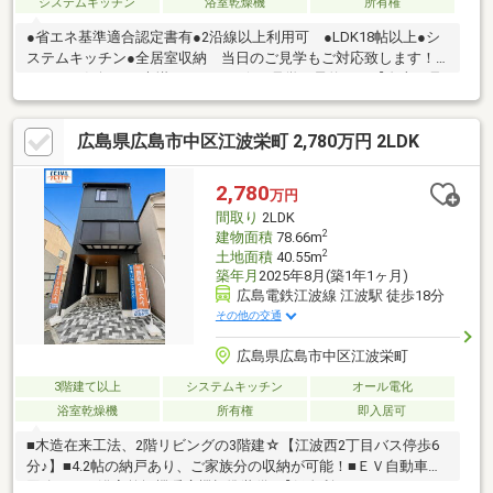
システムキッチン
浴室乾燥機
所有権
●省エネ基準適合認定書有●2沿線以上利用可 ●LDK18帖以上●シ
ステムキッチン●全居室収納 当日のご見学もご対応致します！
ぜひ、お気軽にお声掛け下さい！☆ご見学の予約は→【右上の見
学予約する（無料)】をクリック！トータテ住宅販売（株）本店営
業部まで！！0120-333-222【取扱物件７０８７件 その内未公開
広島県広島市中区江波栄町 2,780万円 2LDK
物件３０９４件ご用意しています】トータテのホームページもぜ
ひご覧ください！!https://jyuhan.totate.co.jp/
2,780
万円
間取り
2LDK
2
建物面積
78.66m
2
土地面積
40.55m
築年月
2025年8月(築1年1ヶ月)
広島電鉄江波線 江波駅 徒歩18分
その他の交通
広島県広島市中区江波栄町
3階建て以上
システムキッチン
オール電化
浴室乾燥機
所有権
即入居可
■木造在来工法、2階リビングの3階建☆【江波西2丁目バス停歩6
分♪】■4.2帖の納戸あり、ご家族分の収納が可能！■ＥＶ自動車用
回路あり、浴室乾燥機暖房機標準装備♪【低金利で一つにまとめる