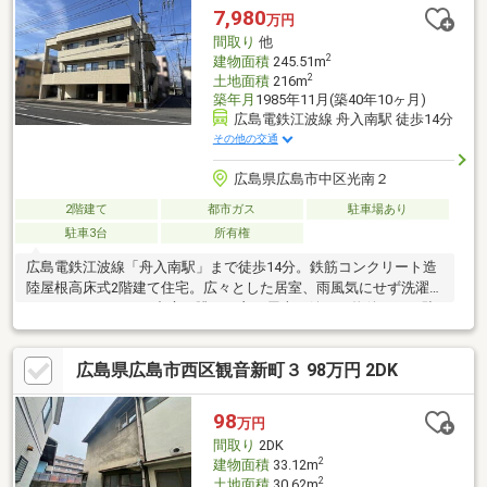
7,980
万円
間取り
他
2
建物面積
245.51m
2
土地面積
216m
築年月
1985年11月(築40年10ヶ月)
広島電鉄江波線 舟入南駅 徒歩14分
その他の交通
広島県広島市中区光南２
2階建て
都市ガス
駐車場あり
駐車3台
所有権
広島電鉄江波線「舟入南駅」まで徒歩14分。鉄筋コンクリート造
陸屋根高床式2階建て住宅。広々とした居室、雨風気にせず洗濯物
が干せるスペース、中庭や眺めの良い屋上が嬉しい物件です。駐
車は6台可能（車種による）。徒歩圏内には利便性良好な施設が充
実する好立地の邸宅です。※引渡しは、2026年9月下旬以降となり
広島県広島市西区観音新町３ 98万円 2DK
ます。～ライフインフォメーション～・フレスタ吉島店まで徒歩4
分（約350m）・ウォンツ吉島店まで徒歩6分(約550m)・セブンイ
レブン広島光南店まで徒歩5分（約400m）・ザグザグ光南店まで
98
万円
徒歩5分（約450m）・スパーク光南店まで徒歩5分(約400m)
間取り
2DK
2
建物面積
33.12m
2
土地面積
30.62m