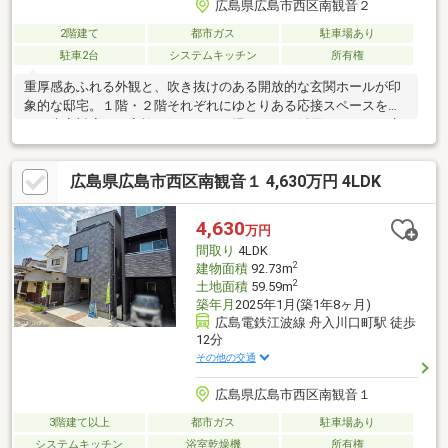
広島県広島市西区南観音２
2階建て
都市ガス
駐車場あり
駐車2台
システムキッチン
所有権
重厚感あふれる外観と、吹き抜けのある開放的な玄関ホールが印
象的な邸宅。１階・２階それぞれにゆとりある応接スペースを備
え、来客対応やご家族のくつろぎの場としても活用できます。床
の間付きの和室や広々としたダイニングなど、空間一つひとつに
余裕を感じる間取り設計。シャッター付きビルトインガレージも
広島県広島市西区南観音１ 4,630万円 4LDK
備え、格式と実用性を兼ね備えた住まいです。
4,630
万円
間取り
4LDK
2
建物面積
92.73m
2
土地面積
59.59m
築年月
2025年1月(築1年8ヶ月)
広島電鉄江波線 舟入川口町駅 徒歩
12分
その他の交通
広島県広島市西区南観音１
3階建て以上
都市ガス
駐車場あり
システムキッチン
浴室乾燥機
所有権