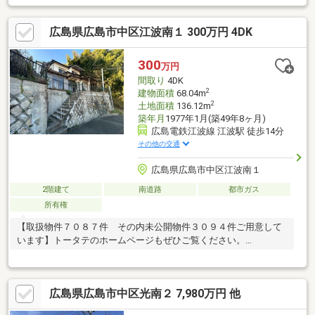
スペース1台(車種による)■暮らし便利な施設が徒歩10分内 セ
ブンイレブン・ローソンなどコンビニ徒歩４分 スーパー スパ
広島県広島市中区江波南１ 300万円 4DK
ーク１0分・ピュアークック徒歩13分 舟入市民病院 徒歩7
分 観音小学校・観音中学校 徒歩10分■納戸・ウォークイン
クローゼットなど収納充実■心地よい風通しと眺望爽やかなルー
300
万円
フバルコニー■照明・レースカーテン 全室設置 リビングルー
間取り
4DK
ムにドレープカーテン付き
2
建物面積
68.04m
2
土地面積
136.12m
築年月
1977年1月(築49年8ヶ月)
広島電鉄江波線 江波駅 徒歩14分
その他の交通
広島県広島市中区江波南１
2階建て
南道路
都市ガス
所有権
【取扱物件７０８７件 その内未公開物件３０９４件ご用意して
います】トータテのホームページもぜひご覧ください。
https://jyuhan.totate.co.jp/
広島県広島市中区光南２ 7,980万円 他