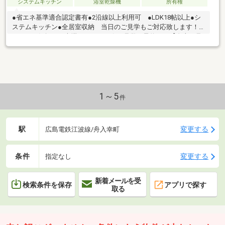
システムキッチン
浴室乾燥機
所有権
●省エネ基準適合認定書有●2沿線以上利用可 ●LDK18帖以上●シ
ステムキッチン●全居室収納 当日のご見学もご対応致します！
ぜひ、お気軽にお声掛け下さい！☆ご見学の予約は→【右上の見
学予約する（無料)】をクリック！トータテ住宅販売（株）本店営
業部まで！！0120-333-222【取扱物件７０８７件 その内未公開
物件３０９４件ご用意しています】トータテのホームページもぜ
ひご覧ください！!https://jyuhan.totate.co.jp/
1～5
件
駅
変更する
広島電鉄江波線/舟入幸町
条件
変更する
指定なし
新着メールを受
検索条件を保存
アプリで探す
取る