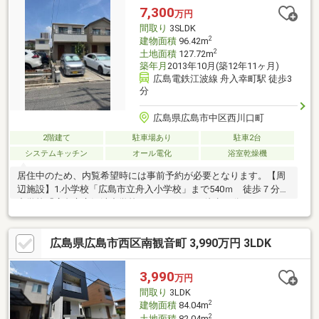
観音店まで 徒歩2分〇舟入川口町電停まで 徒歩12分
7,300
万円
間取り
3SLDK
2
建物面積
96.42m
2
土地面積
127.72m
築年月
2013年10月(築12年11ヶ月)
広島電鉄江波線 舟入幸町駅 徒歩3
分
広島県広島市中区西川口町
2階建て
駐車場あり
駐車2台
システムキッチン
オール電化
浴室乾燥機
居住中のため、内覧希望時には事前予約が必要となります。【周
辺施設】1.小学校「広島市立舟入小学校」まで540ｍ 徒歩７分2.
中学校「広島市立江波中学校」まで1400ｍ 徒歩18分3.スーパー
「フレスタ舟入店」まで280ｍ 徒歩4分
広島県広島市西区南観音町 3,990万円 3LDK
3,990
万円
間取り
3LDK
2
建物面積
84.04m
2
土地面積
82.04m