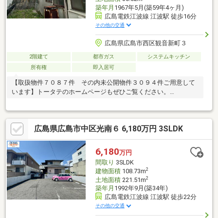
築年月
1967年5月(築59年4ヶ月)
広島電鉄江波線 江波駅 徒歩16分
その他の交通
広島県広島市西区観音新町３
2階建て
都市ガス
システムキッチン
所有権
即入居可
【取扱物件７０８７件 その内未公開物件３０９４件ご用意して
います】トータテのホームページもぜひご覧ください。
https://jyuhan.totate.co.jp/
広島県広島市中区光南６ 6,180万円 3SLDK
6,180
万円
間取り
3SLDK
2
建物面積
108.73m
2
土地面積
221.51m
築年月
1992年9月(築34年)
広島電鉄江波線 江波駅 徒歩22分
その他の交通