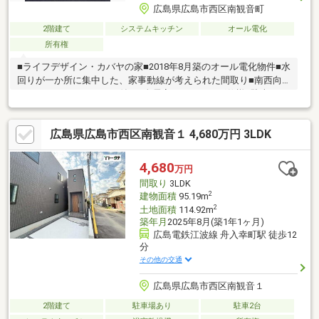
広島県広島市西区南観音町
2階建て
システムキッチン
オール電化
所有権
■ライフデザイン・カバヤの家■2018年8月築のオール電化物件■水
回りが一か所に集中した、家事動線が考えられた間取り■南西向
きのインナーバルコニー付き■全居室フローリング仕様■駐車スペ
ース1台分有り（車種による）
広島県広島市西区南観音１ 4,680万円 3LDK
4,680
万円
間取り
3LDK
2
建物面積
95.19m
2
土地面積
114.92m
築年月
2025年8月(築1年1ヶ月)
広島電鉄江波線 舟入幸町駅 徒歩12
分
その他の交通
広島県広島市西区南観音１
2階建て
駐車場あり
駐車2台