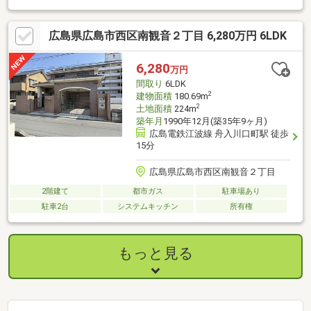
住宅ローン】引越しを機に家電費用も住宅ローンに組入可能☆頭
金・諸費用のない方でもまずはご相談ください♪車等の個人ローン
広島県広島市西区南観音２丁目 6,280万円 6LDK
も一本化して月々支払いを減額☆◇◆西洋トラスト株式会社
◆◇・住宅ローンに不安がある方、一度断られた方、お気軽にご
相談ください・ご自宅までの送迎いたします。事前にご連絡下さ
6,280
万円
い・他社で掲載されている物件情報もまとめて資料をお送りしま
間取り
6LDK
す・是非一度条件をお聞かせください♪
2
建物面積
180.69m
2
土地面積
224m
築年月
1990年12月(築35年9ヶ月)
広島電鉄江波線 舟入川口町駅 徒歩
15分
広島県広島市西区南観音２丁目
2階建て
都市ガス
駐車場あり
駐車2台
システムキッチン
所有権
もっと見る