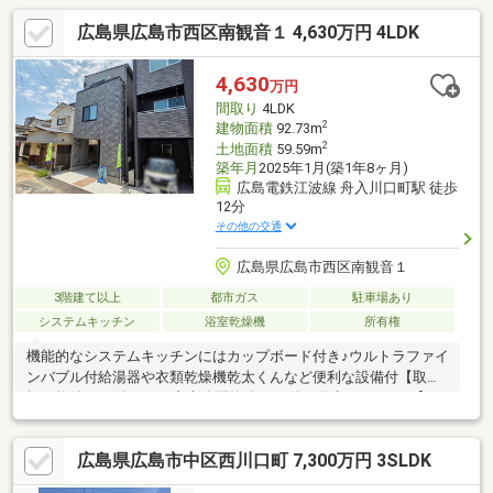
広島県広島市西区南観音１ 4,630万円 4LDK
4,630
万円
間取り
4LDK
2
建物面積
92.73m
2
土地面積
59.59m
築年月
2025年1月(築1年8ヶ月)
広島電鉄江波線 舟入川口町駅 徒歩
12分
その他の交通
広島県広島市西区南観音１
3階建て以上
都市ガス
駐車場あり
システムキッチン
浴室乾燥機
所有権
機能的なシステムキッチンにはカップボード付き♪ウルトラファイ
ンバブル付給湯器や衣類乾燥機乾太くんなど便利な設備付【取り
扱い物件7087件 その内未公開物件3094件ご用意しています】日
東リバティのホームページもぜひご覧ください。
https://www.nitto-f.com/〇広島市立観音小学校まで 徒歩11分〇
広島県広島市中区西川口町 7,300万円 3SLDK
広島市立観音中学校まで 徒歩7分〇やわらぎ幼稚園まで 徒歩3
分〇ファミリーマート 南観音一丁目店まで 徒歩3分〇スパーク