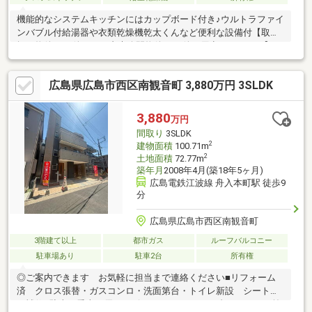
機能的なシステムキッチンにはカップボード付き♪ウルトラファイ
ンバブル付給湯器や衣類乾燥機乾太くんなど便利な設備付【取り
扱い物件7087件 その内未公開物件3094件ご用意しています】日
東リバティのホームページもぜひご覧ください。
https://www.nitto-f.com/〇広島市立観音小学校まで 徒歩11分〇
広島県広島市西区南観音町 3,880万円 3SLDK
広島市立観音中学校まで 徒歩7分〇やわらぎ幼稚園まで 徒歩3
分〇ファミリーマート 南観音一丁目店まで 徒歩3分〇スパーク
観音店まで 徒歩2分〇舟入川口町電停まで 徒歩12分
3,880
万円
間取り
3SLDK
2
建物面積
100.71m
2
土地面積
72.77m
築年月
2008年4月(築18年5ヶ月)
広島電鉄江波線 舟入本町駅 徒歩9
分
広島県広島市西区南観音町
3階建て以上
都市ガス
ルーフバルコニー
駐車場あり
駐車2台
所有権
◎ご案内できます お気軽に担当まで連絡ください■リフォーム
済 クロス張替・ガスコンロ・洗面第台・トイレ新設 シート張
り補修■駐車 愛車に優しいビルトインガレージ1台＆ガレージ前