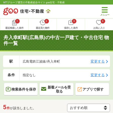
NTTグループ運営の不動産総合サイト goo住宅・不動産
1
0
0
0
最近検索した条件
最近見た物件
保存した条件
お気に入り
舟入幸町駅(広島県)の中古一戸建て・中古住宅 物
件一覧
駅
変更する
広島電鉄江波線/舟入幸町
条件
変更する
指定なし
新着メールを受
検索条件を保存
アプリで探す
取る
5
件
が該当しました。