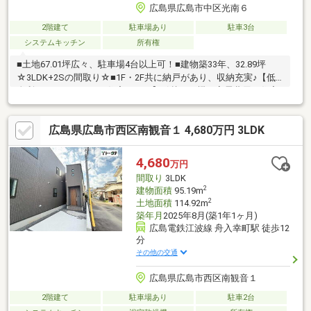
広島県広島市中区光南６
2階建て
駐車場あり
駐車3台
システムキッチン
所有権
■土地67.01坪広々、駐車場4台以上可！■建物築33年、32.89坪
☆3LDK+2Sの間取り☆■1F・2F共に納戸があり、収納充実♪【低
金利で一つにまとめる住宅ローン】引越しを機に家電費用も住宅
ローンに組入可能☆頭金・諸費用のない方でもまずはご相談くだ
さい♪車等の個人ローンも一本化して月々支払いを減額☆◇◆西
広島県広島市西区南観音１ 4,680万円 3LDK
洋トラスト株式会社◆◇・住宅ローンに不安がある方、一度断ら
れた方、お気軽にご相談ください・ご自宅までの送迎いたしま
す。事前にご連絡下さい・他社で掲載されている物件情報もまと
4,680
万円
めて資料をお送りします・是非一度条件をお聞かせください♪
間取り
3LDK
2
建物面積
95.19m
2
土地面積
114.92m
築年月
2025年8月(築1年1ヶ月)
広島電鉄江波線 舟入幸町駅 徒歩12
分
その他の交通
広島県広島市西区南観音１
2階建て
駐車場あり
駐車2台