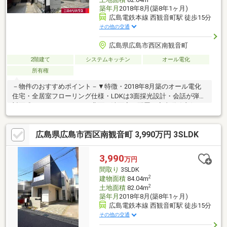
築年月
2018年8月(築8年1ヶ月)
広島電鉄本線 西観音町駅 徒歩15分
その他の交通
広島県広島市西区南観音町
2階建て
システムキッチン
オール電化
所有権
－物件のおすすめポイント－▼特徴・2018年8月築のオール電化
住宅・全居室フローリング仕様・LDKは3面採光設計・会話が弾む
対面式キッチン・キッチン背面に洗面室を配置、家事動線良好・
お顔を合わせやすいリビング階段・南西向きのインナーバルコニ
ー付・駐車スペース1台分有(車種による)▼設備・IHクッキングヒ
広島県広島市西区南観音町 3,990万円 3SLDK
ーター・食洗機▼周辺環境・スーパー「スパーク観音店」徒歩5分
(約390m)・観音小学校 徒歩8分(約610m)・観音中学校 徒歩6分(約
410m)■ ご希望の住まい探しをお手伝いします ━━━━━・・・
3,990
万円
物件の詳細・ご相談はお気軽にお問い合わせください。
間取り
3SLDK
2
建物面積
84.04m
2
土地面積
82.04m
築年月
2018年8月(築8年1ヶ月)
広島電鉄本線 西観音町駅 徒歩15分
その他の交通