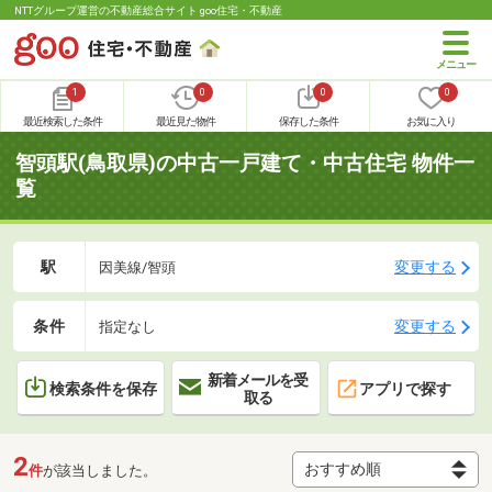
NTTグループ運営の不動産総合サイト goo住宅・不動産
1
0
0
0
最近検索した条件
最近見た物件
保存した条件
お気に入り
智頭駅(鳥取県)の中古一戸建て・中古住宅 物件一
覧
駅
変更する
因美線/智頭
条件
変更する
指定なし
新着メールを受
検索条件を保存
アプリで探す
取る
2
件
が該当しました。