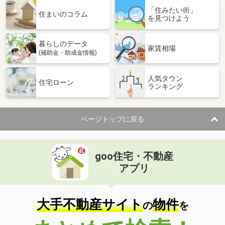
「住みたい街」
住まいのコラム
を見つけよう
暮らしのデータ
家賃相場
(補助金・助成金情報)
人気タウン
住宅ローン
ランキング
ページトップに戻る
goo住宅・不動産
アプリ
大手不動産サイト
物件
の
を