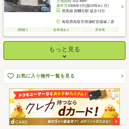
土地面積
303.48m
築年月
2006年3月(築20年6ヶ月)
因美線 因幡社駅 徒歩12分
鳥取県鳥取市用瀬町安蔵塚ノ原
2階建て
駐車場あり
所有権
もっと見る
お気に入り物件一覧を見る