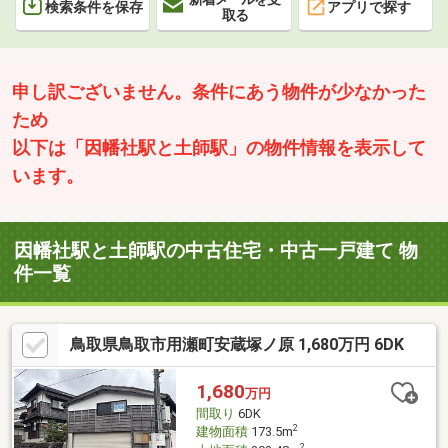
検索条件を保存
アプリで探す
取る
申し訳ございません。条件にあう物件が少なかった
ため
以下は「因幡社駅と土師駅」の物件情報を表示して
います。
因幡社駅と土師駅の中古住宅・中古一戸建て 物
件一覧
鳥取県鳥取市用瀬町安蔵塚ノ原 1,680万円 6DK
1,680
万円
間取り
6DK
2
建物面積
173.5m
2