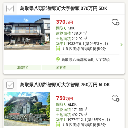
鳥取県八頭郡智頭町大字智頭 370万円 5DK
370
万円
間取り
5DK
2
建物面積
138.04m
2
土地面積
212.92m
築年月
1932年6月(築94年3ヶ月)
ＪＲ因美線 智頭駅 徒歩9分
鳥取県八頭郡智頭町大字智頭
2階建て
所有権
鳥取県八頭郡智頭町大字智頭 750万円 6LDK
750
万円
間取り
6LDK
2
建物面積
171.55m
2
土地面積
492.76m
築年月
1977年12月(築48年9ヶ月)
ＪＲ因美線 智頭駅 徒歩2分