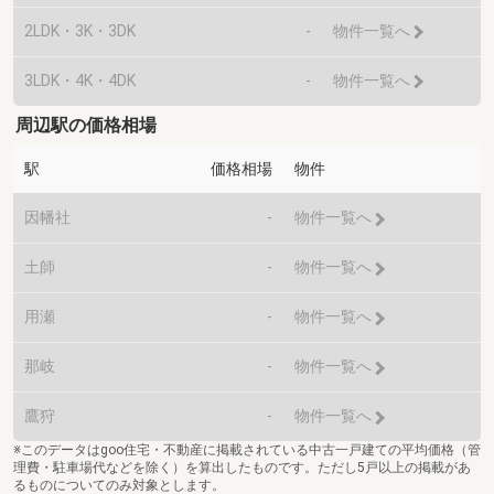
2LDK・3K・3DK
-
物件一覧へ
3LDK・4K・4DK
-
物件一覧へ
周辺駅の価格相場
駅
価格相場
物件
因幡社
-
物件一覧へ
土師
-
物件一覧へ
用瀬
-
物件一覧へ
那岐
-
物件一覧へ
鷹狩
-
物件一覧へ
※このデータはgoo住宅・不動産に掲載されている中古一戸建ての平均価格（管
理費・駐車場代などを除く）を算出したものです。ただし5戸以上の掲載があ
るものについてのみ対象とします。