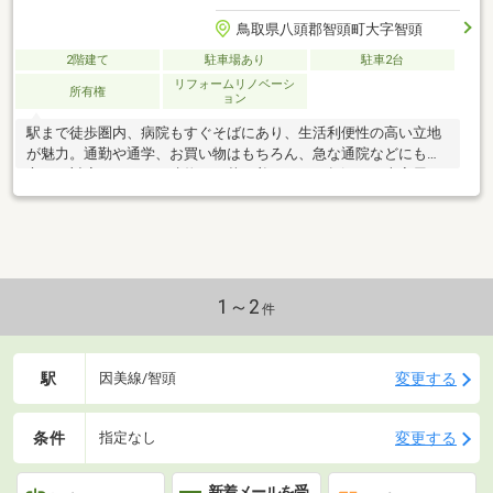
鳥取県八頭郡智頭町大字智頭
2階建て
駐車場あり
駐車2台
リフォームリノベーシ
所有権
ョン
駅まで徒歩圏内、病院もすぐそばにあり、生活利便性の高い立地
が魅力。通勤や通学、お買い物はもちろん、急な通院などにも安
心して対応できます。建物は、落ち着きのある趣深い日本家屋。
四季の移ろいを感じられる広い庭では、家庭菜園やお子さまの遊
び場、ペットとの時間など、ゆとりある暮らしが叶います。さら
に、電動シャッター付きの2台分ガレージを完備しており、車の出
し入れもスムーズ。雨の日も安心です。便利さと快適さ、そして
落ち着きある住まいを求める方におすすめです。
1～2
件
駅
変更する
因美線/智頭
条件
変更する
指定なし
新着メールを受