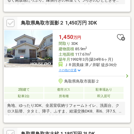
るく開放感たっぷり。縁側付きの和室でくつろぎのひとときを。2
階は3部屋あるので、家族のプライベートも充実。各階に洗面台、
トイレがあるので忙しい朝もスムーズ。広さ、機能性、快適性を
兼ね備えた住まいです。
鳥取県鳥取市面影２ 1,450万円 3DK
1,450
万円
間取り
3DK
2
建物面積
85.9m
2
土地面積
117.67m
築年月
1992年3月(築34年6ヶ月)
ＪＲ因美線 津ノ井駅 徒歩36分
その他の交通
鳥取県鳥取市面影２
2階建て
都市ガス
駐車場あり
駐車2台
所有権
即入居可
角地、ゆったり3DK、全居室収納リフォームトイレ、洗面台、ク
ロス貼替、タタミ、障子、ふすま、給湯交換DK8、和6、洋7.5、
和6.5面影小学校・桜ヶ丘中学校
鳥取県鳥取市大杙 1,180万円 3LDK