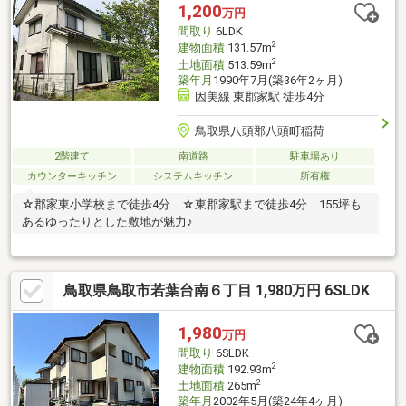
1,200
万円
間取り
6LDK
2
建物面積
131.57m
2
土地面積
513.59m
築年月
1990年7月(築36年2ヶ月)
因美線 東郡家駅 徒歩4分
鳥取県八頭郡八頭町稲荷
2階建て
南道路
駐車場あり
カウンターキッチン
システムキッチン
所有権
☆郡家東小学校まで徒歩4分 ☆東郡家駅まで徒歩4分 155坪も
あるゆったりとした敷地が魅力♪
鳥取県鳥取市若葉台南６丁目 1,980万円 6SLDK
1,980
万円
間取り
6SLDK
2
建物面積
192.93m
2
土地面積
265m
築年月
2002年5月(築24年4ヶ月)