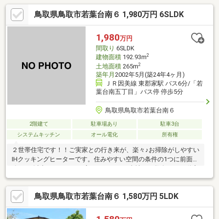
鳥取県鳥取市若葉台南６ 1,980万円 6SLDK
1,980
万円
間取り
6SLDK
2
建物面積
192.93m
2
土地面積
265m
築年月
2002年5月(築24年4ヶ月)
ＪＲ因美線 東郡家駅 バス6分/「若
葉台南五丁目」バス停 停歩5分
鳥取県鳥取市若葉台南６
2階建て
駐車場あり
駐車3台
システムキッチン
オール電化
所有権
２世帯住宅です！！ご実家との行き来が、楽々♪お掃除がしやすい
IHクッキングヒーターです。住みやすい空間の条件の1つに前面道
路が6m以上あるところを入れてみては。当社では数多くの不動産
を取り扱っておりますので、お客様の希望する不動産を見つけ、
よりよい生活を実現させます。ぜひご検討ください(^o^)
鳥取県鳥取市若葉台南６ 1,580万円 5LDK