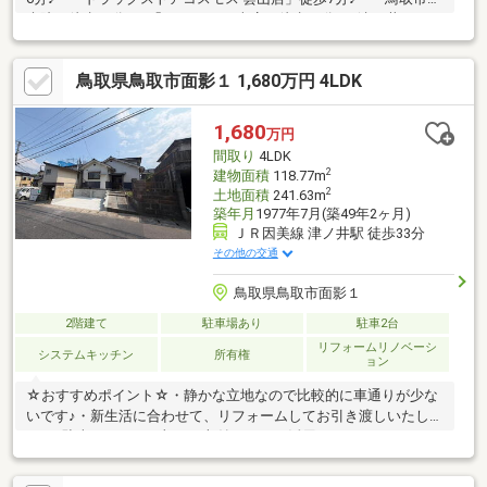
病院」徒歩11分♪・「サンマート 南店」徒歩11分♪・津ノ井バイパ
ス近くでアクセス良好♪・静かな立地で比較的に車通りが少ないで
す♪・家族が個々の時間を大切にできる独立階段♪・対面式キッチ
鳥取県鳥取市面影１ 1,680万円 4LDK
ンなので、家族と会話しながら料理や片付けができます
♪◆◆──────────◆◆ 物件見学予約受付中！ お問い合わ
せはお早めに！ TEL【0857-30-7788】◆◆──────────◆◆
1,680
万円
間取り
4LDK
2
建物面積
118.77m
2
土地面積
241.63m
築年月
1977年7月(築49年2ヶ月)
ＪＲ因美線 津ノ井駅 徒歩33分
その他の交通
鳥取県鳥取市面影１
2階建て
駐車場あり
駐車2台
リフォームリノベーシ
システムキッチン
所有権
ョン
☆おすすめポイント☆・静かな立地なので比較的に車通りが少な
いです♪・新生活に合わせて、リフォームしてお引き渡しいたしま
す♪・駐車スペースに加え、収納としても活用できるガレージがあ
ります♪・家族が集まりたくなる１１帖の広々リビング♪・ライフ
スタイルに合わせて使える、和室・洋室のある住まい♪・ＷＩＣが