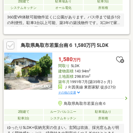
2階建て
駐車場あり
駐車3台
システムキッチン
オール電化
所有権
360度VR体験可能物件近くに公園があります。バス停まで徒歩1分
の利便性。駐車3台以上可能、築3年の築浅物件です。3口IHで家事
も快適、外部物置2つ付きで収納も充実。築浅のため内装もきれい
で快適な暮らしができます。
鳥取県鳥取市若葉台南６ 1,580万円 5LDK
1,580
万円
間取り
5LDK
2
建物面積
143.94m
2
土地面積
298.81m
築年月
1991年7月(築35年2ヶ月)
ＪＲ因美線 東郡家駅 徒歩27分
その他の交通
鳥取県鳥取市若葉台南６
2階建て
ルーフバルコニー
駐車場あり
駐車2台
システムキッチン
所有権
ゆったり5LDK+収納充実の住まい。玄関は吹抜、採光窓もあり明