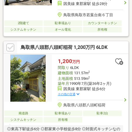
因美線 東郡家駅 徒歩28分
鳥取県鳥取市若葉台南６丁目
2階建て
駐車場あり
カウンターキッチン
システムキッチン
オール電化
所有権
鳥取県八頭郡八頭町稲荷 1,200万円 6LDK
1,200
万円
間取り
6LDK
2
建物面積
131.57m
2
土地面積
513.59m
築年月
1990年7月(築36年2ヶ月)
因美線 東郡家駅 徒歩6分
その他の交通
鳥取県八頭郡八頭町稲荷
南道路
駐車場あり
駐車2台
システムキッチン
所有権
◎東高下駅徒歩6分 ◎郡家東小学校徒歩8分 ◎対面式キッチンなの