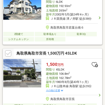
間取り
6LDK
2
建物面積
192.93m
2
土地面積
265m
築年月
2002年5月(築24年4ヶ月)
ＪＲ因美線 津ノ井駅 徒歩38分
鳥取県鳥取市若葉台南６
2階建て
駐車場あり
駐車3台
システムキッチン
所有権
鳥取県鳥取市宮長 1,500万円 4SLDK
1,500
万円
間取り
4SLDK
2
建物面積
106.8m
2
土地面積
162.78m
築年月
1983年8月(築43年1ヶ月)
ＪＲ山陰本線 鳥取駅 徒歩29分
その他の交通
鳥取県鳥取市宮長