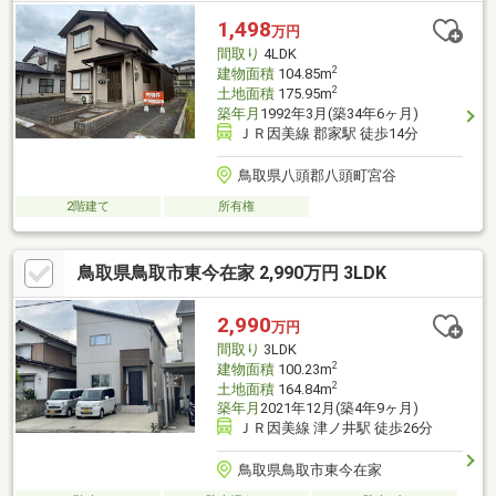
1,498
万円
間取り
4LDK
2
建物面積
104.85m
2
土地面積
175.95m
築年月
1992年3月(築34年6ヶ月)
ＪＲ因美線 郡家駅 徒歩14分
鳥取県八頭郡八頭町宮谷
2階建て
所有権
鳥取県鳥取市東今在家 2,990万円 3LDK
2,990
万円
間取り
3LDK
2
建物面積
100.23m
2
土地面積
164.84m
築年月
2021年12月(築4年9ヶ月)
ＪＲ因美線 津ノ井駅 徒歩26分
鳥取県鳥取市東今在家