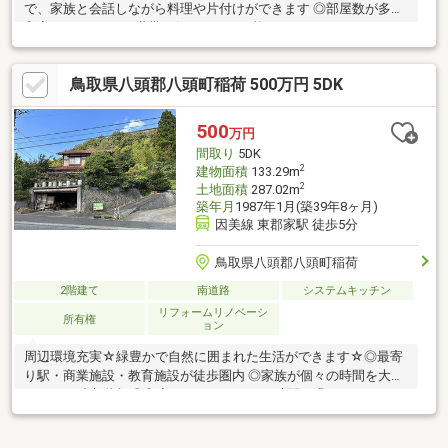
で、家族と会話しながら料理や片付けができます ◎部屋数が多く
和室もあるので、2世帯で住むことも可能です
鳥取県八頭郡八頭町稲荷 500万円 5DK
500
万円
間取り
5DK
2
建物面積
133.29m
2
土地面積
287.02m
築年月
1987年1月(築39年8ヶ月)
因美線 東郡家駅 徒歩5分
鳥取県八頭郡八頭町稲荷
2階建て
南道路
システムキッチン
リフォームリノベーシ
所有権
ョン
周辺環境充実☆緑豊かで自然に囲まれた生活ができます☆◎最寄
り駅・商業施設・教育施設が徒歩圏内 ◎家族が個々の時間を大切
にできる独立階段 ◎和室でゆったりとした時間を過ごせます