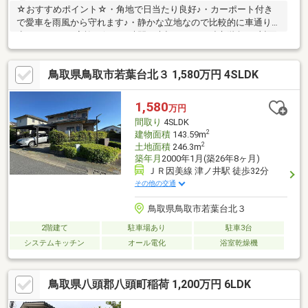
☆おすすめポイント☆・角地で日当たり良好♪・カーポート付き
で愛車を雨風から守れます♪・静かな立地なので比較的に車通りが
少ないです♪・家族が個々の時間を大切にできる独立階段♪・対面
式キッチンで会話を楽しみながら料理や片付けがスムーズに♪・リ
ビングに隣接した和室は、家族のひと休みやお昼寝に大活躍です
鳥取県鳥取市若葉台北３ 1,580万円 4SLDK
♪・ライフスタイルに合わせて使える、和室・洋室のある住まい
♪・ＷＩＣがあるので収納場所に困りません
♪◆◆──────────◆◆ 物件見学予約受付中！ お問い合わ
1,580
万円
せはお早めに！ TEL【0857-30-7788】◆◆──────────◆◆
間取り
4SLDK
2
建物面積
143.59m
2
土地面積
246.3m
築年月
2000年1月(築26年8ヶ月)
ＪＲ因美線 津ノ井駅 徒歩32分
その他の交通
鳥取県鳥取市若葉台北３
2階建て
駐車場あり
駐車3台
システムキッチン
オール電化
浴室乾燥機
鳥取県八頭郡八頭町稲荷 1,200万円 6LDK