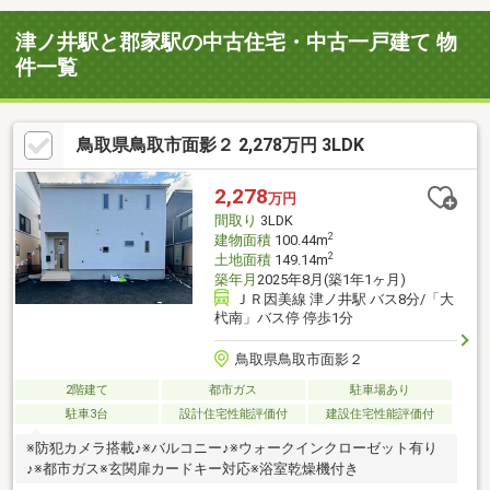
津ノ井駅と郡家駅の中古住宅・中古一戸建て 物
件一覧
鳥取県鳥取市面影２ 2,278万円 3LDK
2,278
万円
間取り
3LDK
2
建物面積
100.44m
2
土地面積
149.14m
築年月
2025年8月(築1年1ヶ月)
ＪＲ因美線 津ノ井駅 バス8分/「大
杙南」バス停 停歩1分
鳥取県鳥取市面影２
2階建て
都市ガス
駐車場あり
駐車3台
設計住宅性能評価付
建設住宅性能評価付
※防犯カメラ搭載♪※バルコニー♪※ウォークインクローゼット有り
♪※都市ガス※玄関扉カードキー対応※浴室乾燥機付き