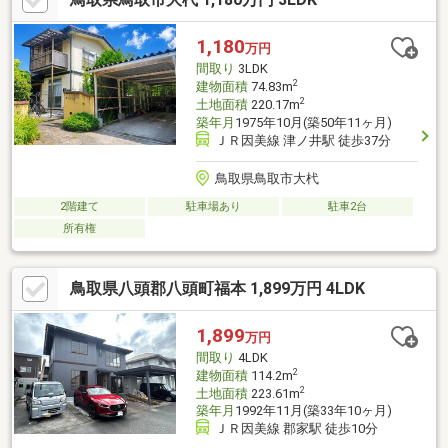
1,180
万円
間取り
3LDK
2
建物面積
74.83m
2
土地面積
220.17m
築年月
1975年10月(築50年11ヶ月)
ＪＲ因美線 津ノ井駅 徒歩37分
鳥取県鳥取市大杙
2階建て
駐車場あり
駐車2台
所有権
鳥取県八頭郡八頭町福本 1,899万円 4LDK
1,899
万円
間取り
4LDK
2
建物面積
114.2m
2
土地面積
223.61m
築年月
1992年11月(築33年10ヶ月)
ＪＲ因美線 郡家駅 徒歩10分