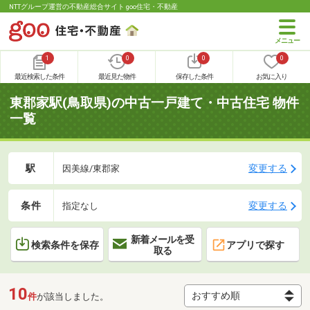
NTTグループ運営の不動産総合サイト goo住宅・不動産
1
0
0
0
最近検索した条件
最近見た物件
保存した条件
お気に入り
東郡家駅(鳥取県)の中古一戸建て・中古住宅 物件
一覧
駅
変更する
因美線/東郡家
条件
変更する
指定なし
新着メールを受
検索条件を保存
アプリで探す
取る
10
件
が該当しました。