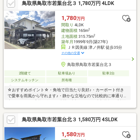
鳥取県鳥取市若葉台北３ 1,780万円 4LDK
あるので収納場所に困りません♪・全ての居室に収納スペースを確
保しています♪◆◆──────────◆◆ 物件見学予約受付
中！ お問い合わせはお早めに！ TEL【0857-30-7788】
1,780
万円
◆◆──────────◆◆
間取り
4LDK
2
建物面積
165m
2
土地面積
315.75m
築年月
1999年9月(築27年)
ＪＲ因美線 津ノ井駅 徒歩35分
その他の交通
鳥取県鳥取市若葉台北３
2階建て
駐車場あり
駐車2台
システムキッチン
所有権
☆おすすめポイント☆・角地で日当たり良好♪・カーポート付き
で愛車を雨風から守れます♪・静かな立地なので比較的に車通りが
少ないです♪・家族が個々の時間を大切にできる独立階段♪・対面
式キッチンで会話を楽しみながら料理や片付けがスムーズに♪・リ
ビングに隣接した和室は、家族のひと休みやお昼寝に大活躍です
鳥取県鳥取市若葉台北３ 1,580万円 4SLDK
♪・ライフスタイルに合わせて使える、和室・洋室のある住まい
♪・ＷＩＣがあるので収納場所に困りません
♪◆◆──────────◆◆ 物件見学予約受付中！ お問い合わ
1,580
万円
せはお早めに！ TEL【0857-30-7788】◆◆──────────◆◆