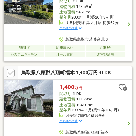
間取り
4SLDK
2
建物面積
143.59m
2
土地面積
246.3m
築年月
2000年1月(築26年8ヶ月)
ＪＲ因美線 津ノ井駅 徒歩32分
その他の交通
鳥取県鳥取市若葉台北３
2階建て
駐車場あり
駐車3台
システムキッチン
オール電化
浴室乾燥機
鳥取県八頭郡八頭町福本 1,400万円 4LDK
1,400
万円
間取り
4LDK
2
建物面積
111.78m
2
土地面積
194.01m
築年月
1997年11月(築28年10ヶ月)
因美線 郡家駅 徒歩9分
その他の交通
鳥取県八頭郡八頭町福本