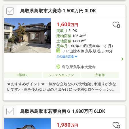
階段♪・サンルームがあるので、天気を気にせず洗濯物を干せます
鳥取県鳥取市大覚寺 1,600万円 3LDK
♪・和室でゆったりとした時間を過ごせます♪・屋外に立水栓があ
るので、レジャーで使う道具を洗うときに便利です
♪◆◆──────────◆◆ 物件見学予約受付中！ お問い合わ
1,600
万円
せはお早めに！ TEL【0857-30-7788】◆◆──────────◆◆
間取り
3LDK
2
建物面積
106.4m
2
土地面積
142.8m
築年月
1987年10月(築38年11ヶ月)
ＪＲ山陰本線 鳥取駅 徒歩30分
その他の交通
鳥取県鳥取市大覚寺
2階建て
システムキッチン
所有権
☆おすすめポイント☆・静かな立地なので比較的に車通りが少な
いです♪・車を使わない日のお出かけにも便利なロケーション♪・
医療施設が身近にあるため、ご家族みんなが安心して暮らせる住
環境♪・敷地・建物ともにゆとりがあり、のびのびと暮らせる住ま
いです♪・家族が個々の時間を大切にできる独立階段♪・対面式キ
鳥取県鳥取市若葉台南６ 1,980万円 6LDK
ッチンで会話を楽しみながら料理や片付けがスムーズに♪・あると
嬉しいバルコニー付きの住まいです♪◆◆──────────◆◆
物件見学予約受付中！ お問い合わせはお早めに！ TEL【0857-
1,980
万円
30-7788】◆◆──────────◆◆