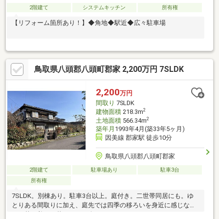
2階建て
システムキッチン
所有権
【リフォーム箇所あり！】◆角地◆駅近◆広々駐車場
鳥取県八頭郡八頭町郡家 2,200万円 7SLDK
2,200
万円
間取り
7SLDK
2
建物面積
218.3m
2
土地面積
566.34m
築年月
1993年4月(築33年5ヶ月)
因美線 郡家駅 徒歩10分
鳥取県八頭郡八頭町郡家
2階建て
駐車場あり
駐車3台
所有権
7SLDK。別棟あり。駐車3台以上。庭付き。二世帯同居にも。ゆ
とりある間取りに加え、庭先では四季の移ろいを身近に感じなが
ら、落ち着いた暮らしをお楽しみいただけます。