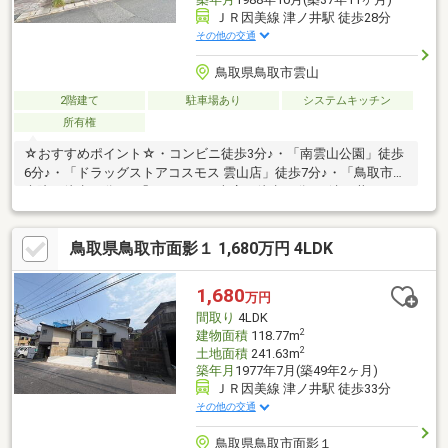
ＪＲ因美線 津ノ井駅 徒歩28分
その他の交通
鳥取県鳥取市雲山
2階建て
駐車場あり
システムキッチン
所有権
☆おすすめポイント☆・コンビニ徒歩3分♪・「南雲山公園」徒歩
6分♪・「ドラッグストアコスモス 雲山店」徒歩7分♪・「鳥取市立
病院」徒歩11分♪・「サンマート 南店」徒歩11分♪・津ノ井バイパ
ス近くでアクセス良好♪・静かな立地で比較的に車通りが少ないで
す♪・家族が個々の時間を大切にできる独立階段♪・対面式キッチ
鳥取県鳥取市面影１ 1,680万円 4LDK
ンなので、家族と会話しながら料理や片付けができます
♪◆◆──────────◆◆ 物件見学予約受付中！ お問い合わ
せはお早めに！ TEL【0857-30-7788】◆◆──────────◆◆
1,680
万円
間取り
4LDK
2
建物面積
118.77m
2
土地面積
241.63m
築年月
1977年7月(築49年2ヶ月)
ＪＲ因美線 津ノ井駅 徒歩33分
その他の交通
鳥取県鳥取市面影１