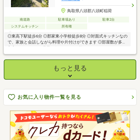
鳥取県八頭郡八頭町稲荷
南道路
駐車場あり
駐車2台
システムキッチン
所有権
◎東高下駅徒歩6分 ◎郡家東小学校徒歩8分 ◎対面式キッチンなの
で、家族と会話しながら料理や片付けができます ◎部屋数が多く
和室もあるので、2世帯で住むことも可能です
もっと見る
お気に入り物件一覧を見る