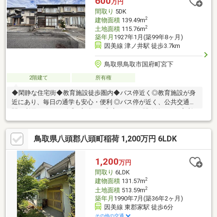
600
万円
間取り
5DK
2
建物面積
139.49m
2
土地面積
115.76m
築年月
1927年1月(築99年8ヶ月)
因美線 津ノ井駅 徒歩3.7km
鳥取県鳥取市国府町宮下
2階建て
所有権
◆閑静な住宅街◆教育施設徒歩圏内◆バス停近く◎教育施設が身
近にあり、毎日の通学も安心・便利 ◎バス停が近く、公共交通機
関の利用がスムーズ ◎3室続きの和室があり、開放的にも個室利
用にも対応可能
鳥取県八頭郡八頭町稲荷 1,200万円 6LDK
1,200
万円
間取り
6LDK
2
建物面積
131.57m
2
土地面積
513.59m
築年月
1990年7月(築36年2ヶ月)
因美線 東郡家駅 徒歩6分
その他の交通