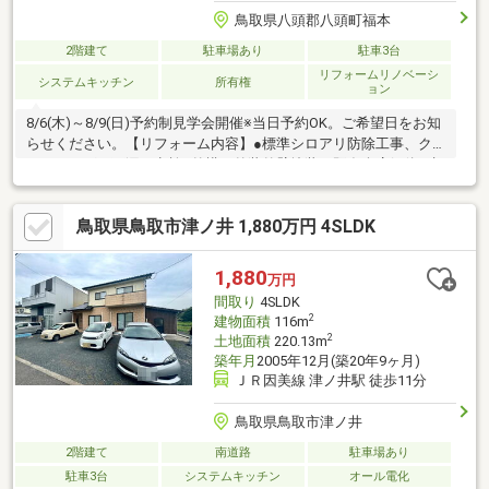
鳥取県八頭郡八頭町福本
2階建て
駐車場あり
駐車3台
リフォームリノベーシ
システムキッチン
所有権
ョン
8/6(木)～8/9(日)予約制見学会開催※当日予約OK。ご希望日をお知
らせください。【リフォーム内容】●標準シロアリ防除工事、ク
リーニング、雨漏り点検●外構・外装外壁塗装、既存倉庫解体●水
回りシステムキッチン交換、ユニットバス交換、トイレ交換、洗
面化粧台交換●内装クロス張替え●その他設備インターホン設置、
鳥取県鳥取市津ノ井 1,880万円 4SLDK
火災警報器設置、照明器具交換【おすすめポイント】・本物件は
条件により住宅ローン減税が適用されます。・雨漏り、構造上主
要な部分の欠陥や・腐食、給排水管の故障や漏水についてお引渡
1,880
万円
しより２年間保証・シロアリ防除工事施工後5年間保証・新品の照
間取り
4SLDK
明器具設置予定
2
建物面積
116m
2
土地面積
220.13m
築年月
2005年12月(築20年9ヶ月)
ＪＲ因美線 津ノ井駅 徒歩11分
鳥取県鳥取市津ノ井
2階建て
南道路
駐車場あり
駐車3台
システムキッチン
オール電化