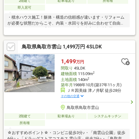
2階建て
駐車場あり
所有権
即入居可
・積水ハウス施工！躯体・構造の信頼感が違います・リフォーム
が必要な状態だからこそ、内装・水回りを好みに合わせて自由に
作れます・4SLDKで家族それぞれの個室・書斎・趣味部屋もしっ
かり確保・角地のため2方向に接道・日当たり・通風に有利・駐車
場縦列2台・マルイまで徒歩6分・エディオンまで徒歩3分の生活
鳥取県鳥取市雲山 1,499万円 4SLDK
利便性◎・現況空家・即時引渡し可能！すぐにリフォーム計画を
進められます！！
1,499
万円
間取り
4SLDK
2
建物面積
115.09m
2
土地面積
140m
築年月
1988年10月(築37年11ヶ月)
ＪＲ因美線 津ノ井駅 徒歩28分
その他の交通
鳥取県鳥取市雲山
2階建て
駐車場あり
システムキッチン
所有権
☆おすすめポイント☆・コンビニ徒歩3分♪・「南雲山公園」徒歩
6分♪・「ドラッグストアコスモス 雲山店」徒歩7分♪・「鳥取市立