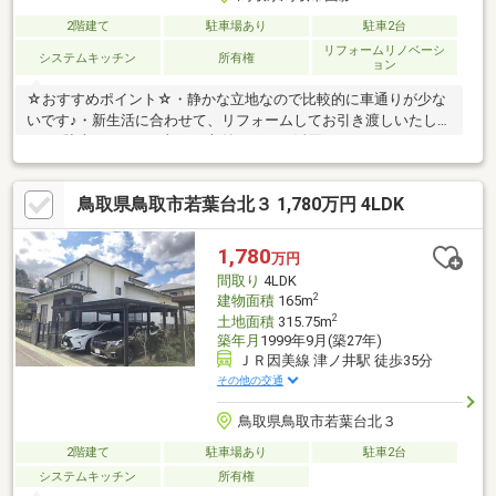
2階建て
駐車場あり
駐車2台
リフォームリノベーシ
システムキッチン
所有権
ョン
☆おすすめポイント☆・静かな立地なので比較的に車通りが少な
いです♪・新生活に合わせて、リフォームしてお引き渡しいたしま
す♪・駐車スペースに加え、収納としても活用できるガレージがあ
ります♪・家族が集まりたくなる１１帖の広々リビング♪・ライフ
スタイルに合わせて使える、和室・洋室のある住まい♪・ＷＩＣが
鳥取県鳥取市若葉台北３ 1,780万円 4LDK
あるので収納場所に困りません♪・全ての居室に収納スペースを確
保しています♪◆◆──────────◆◆ 物件見学予約受付
中！ お問い合わせはお早めに！ TEL【0857-30-7788】
1,780
万円
◆◆──────────◆◆
間取り
4LDK
2
建物面積
165m
2
土地面積
315.75m
築年月
1999年9月(築27年)
ＪＲ因美線 津ノ井駅 徒歩35分
その他の交通
鳥取県鳥取市若葉台北３
2階建て
駐車場あり
駐車2台
システムキッチン
所有権