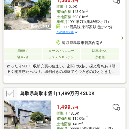
1,580
万円
間取り
5LDK
2
建物面積
143.94m
2
土地面積
298.81m
築年月
1991年7月(築35年2ヶ月)
ＪＲ因美線 東郡家駅 徒歩27分
その他の交通
鳥取県鳥取市若葉台南６
2階建て
ルーフバルコニー
駐車場あり
駐車2台
システムキッチン
所有権
ゆったり5LDK+収納充実の住まい。玄関は吹抜、採光窓もあり明
るく開放感たっぷり。縁側付きの和室でくつろぎのひとときを。2
階は3部屋あるので、家族のプライベートも充実。各階に洗面台、
トイレがあるので忙しい朝もスムーズ。広さ、機能性、快適性を
兼ね備えた住まいです。
鳥取県鳥取市雲山 1,499万円 4SLDK
1,499
万円
間取り
4SLDK
2
建物面積
115.09m
2
土地面積
140m
築年月
1988年10月(築37年11ヶ月)