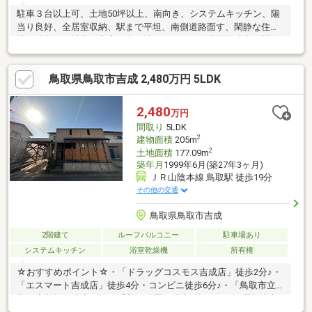
駐車３台以上可、土地50坪以上、南向き、システムキッチン、陽
当り良好、全居室収納、駅まで平坦、南側道路面す、閑静な住宅
地、前道６ｍ以上、和室、整形地、シャワー付洗面化粧台、対面
式キッチン、浴室１坪以上、２階建、南面バルコニー、複層ガラ
ス、温水洗浄便座、ＴＶモニタ付インターホン、ＩＨクッキング
鳥取県鳥取市吉成 2,480万円 5LDK
ヒーター、小学校 徒歩10分以内、納戸
2,480
万円
間取り
5LDK
2
建物面積
205m
2
土地面積
177.09m
築年月
1999年6月(築27年3ヶ月)
ＪＲ山陰本線 鳥取駅 徒歩19分
その他の交通
鳥取県鳥取市吉成
2階建て
ルーフバルコニー
駐車場あり
システムキッチン
浴室乾燥機
所有権
☆おすすめポイント☆・「ドラッグコスモス吉成店」徒歩2分♪・
「エスマート吉成店」徒歩4分・コンビニ徒歩6分♪・「鳥取市立
美保小学校」徒歩8分♪・「美保公園」徒歩8分♪・WICや屋根裏収
納など収納場所が豊富♪・家族の時間が自然に増えるリビングイン