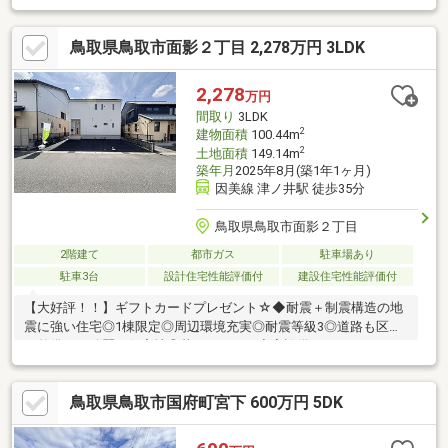
鳥取県鳥取市面影２丁目 2,278万円 3LDK
2,278
万円
間取り
3LDK
2
建物面積
100.44m
2
土地面積
149.14m
築年月
2025年8月(築1年1ヶ月)
因美線 津ノ井駅 徒歩35分
鳥取県鳥取市面影２丁目
2階建て
都市ガス
駐車場あり
駐車3台
設計住宅性能評価付
建設住宅性能評価付
【大好評！！】ギフトカードプレゼント☆◆耐震＋制震構造の地
震に強い住宅◎1棟限定◎周辺環境充実◎耐震等級3◎道路も区画
も整備され綺麗な住宅地◎暮らしやすい充実設備
鳥取県鳥取市国府町宮下 600万円 5DK