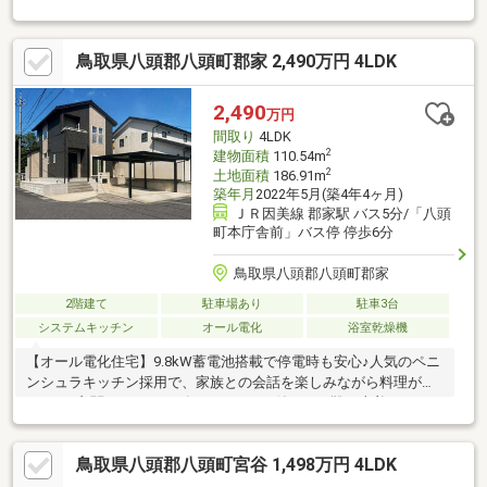
鳥取県八頭郡八頭町郡家 2,490万円 4LDK
2,490
万円
間取り
4LDK
2
建物面積
110.54m
2
土地面積
186.91m
築年月
2022年5月(築4年4ヶ月)
ＪＲ因美線 郡家駅 バス5分/「八頭
町本庁舎前」バス停 停歩6分
鳥取県八頭郡八頭町郡家
2階建て
駐車場あり
駐車3台
システムキッチン
オール電化
浴室乾燥機
【オール電化住宅】9.8kW蓄電池搭載で停電時も安心♪人気のペニ
ンシュラキッチン採用で、家族との会話を楽しみながら料理がで
きます?玄関にはシューズクローゼット付きで、靴や上着、アウト
ドア用品などもスッキリ収納可能！スキップフロアは、お子様の
勉強スペースや在宅ワークにも便利な空間です。収納力と使いや
鳥取県八頭郡八頭町宮谷 1,498万円 4LDK
すさにこだわった、家族みんなが快適に暮らせる住まい♪