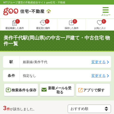
NTTグループ運営の不動産総合サイト goo住宅・不動産
1
0
0
0
最近検索した条件
最近見た物件
保存した条件
お気に入り
美作千代駅(岡山県)の中古一戸建て・中古住宅 物
件一覧
駅
変更する
姫新線/美作千代
条件
変更する
指定なし
新着メールを受
検索条件を保存
アプリで探す
取る
3
件
が該当しました。