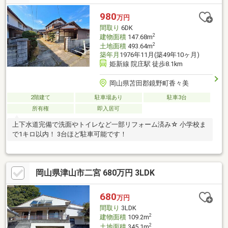
980
万円
間取り
6DK
2
建物面積
147.68m
2
土地面積
493.64m
築年月
1976年11月(築49年10ヶ月)
姫新線 院庄駅 徒歩8.1km
岡山県苫田郡鏡野町香々美
2階建て
駐車場あり
駐車3台
所有権
即入居可
上下水道完備で洗面やトイレなど一部リフォーム済み☆ 小学校ま
で1キロ以内！ 3台ほど駐車可能です！
岡山県津山市二宮 680万円 3LDK
680
万円
間取り
3LDK
2
建物面積
109.2m
2
土地面積
345.1m