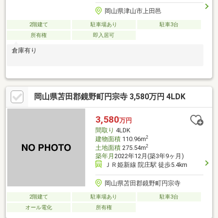
岡山県津山市上田邑
2階建て
駐車場あり
駐車3台
所有権
即入居可
倉庫有り
岡山県苫田郡鏡野町円宗寺 3,580万円 4LDK
3,580
万円
間取り
4LDK
2
建物面積
110.96m
2
土地面積
275.54m
築年月
2022年12月(築3年9ヶ月)
ＪＲ姫新線 院庄駅 徒歩5.4km
岡山県苫田郡鏡野町円宗寺
2階建て
駐車場あり
駐車3台
オール電化
所有権