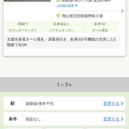
姫新線 美作千代駅 徒歩6.0km
その他の交通
岡山県苫田郡鏡野町小座
2階建て
駐車場あり
駐車3台
カウンターキッチン
システムキッチン
オール電化
太陽光発電オール電化・床暖房付き、駐車3台可機能の充実した2
階建て5LDK
1～3
件
駅
変更する
姫新線/美作千代
条件
変更する
指定なし