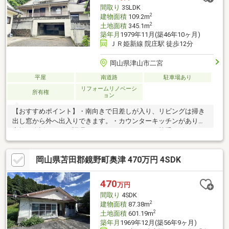
8分）・マルナカ院庄店まで987m（徒歩14分）・神戸北児童遊園
間取り
3SLDK
地まで550m（徒歩7分）
2
建物面積
109.2m
2
土地面積
345.1m
築年月
1979年11月(築46年10ヶ月)
ＪＲ姫新線 院庄駅 徒歩12分
岡山県津山市二宮
平屋
南道路
駐車場あり
リフォームリノベーシ
所有権
ョン
【おすすめポイント】・南向きで日差しが入り、リビングは掃き
出し窓から外へ出入りできます。・カウンターキッチンがあり、
家族と会話しながら調理できます。・キッチンは勝手口付きで、
収納や動線がまとまっており、家事の流れがスムーズです。・水
回りは窓があり換気しやすく、移動しやすい配置になっていま
岡山県苫田郡鏡野町奥津 470万円 4SDK
す。・洋室は3部屋あり、一部は2面採光で光を取り込みやすい空
間です。納戸があり収納を使い分けできます。・庭スペースと駐
車1台分の車庫があります。・JR姫新線院庄駅まで約950mで（徒
470
万円
歩約12分）です。
間取り
4SDK
2
建物面積
87.38m
2
土地面積
601.19m
築年月
1969年12月(築56年9ヶ月)