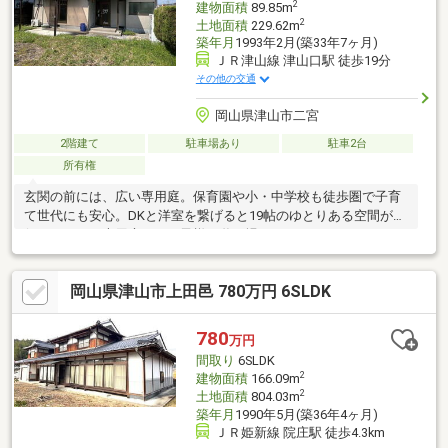
2
建物面積
89.85m
2
土地面積
229.62m
築年月
1993年2月(築33年7ヶ月)
ＪＲ津山線 津山口駅 徒歩19分
その他の交通
岡山県津山市二宮
2階建て
駐車場あり
駐車2台
所有権
玄関の前には、広い専用庭。保育園や小・中学校も徒歩圏で子育
て世代にも安心。DKと洋室を繋げると19帖のゆとりある空間が確
保できます。専用庭ではお子様の遊び場としてはもちろん、ガー
デニングやペットとの時間も楽しめます。買い物施設や飲食店が
豊富な院庄地域のすぐそばです。
岡山県津山市上田邑 780万円 6SLDK
780
万円
間取り
6SLDK
2
建物面積
166.09m
2
土地面積
804.03m
築年月
1990年5月(築36年4ヶ月)
ＪＲ姫新線 院庄駅 徒歩4.3km