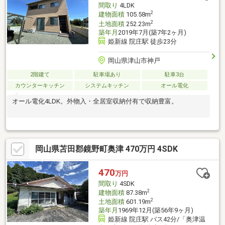
間取り
4LDK
2
建物面積
105.58m
2
土地面積
252.23m
築年月
2019年7月(築7年2ヶ月)
姫新線 院庄駅 徒歩23分
岡山県津山市神戸
2階建て
駐車場あり
駐車3台
カウンターキッチン
システムキッチン
オール電化
オール電化4LDK。外物入・全居室収納付有で収納豊富。
岡山県苫田郡鏡野町奥津 470万円 4SDK
470
万円
間取り
4SDK
2
建物面積
87.38m
2
土地面積
601.19m
築年月
1969年12月(築56年9ヶ月)
姫新線 院庄駅 バス42分/「奥津温