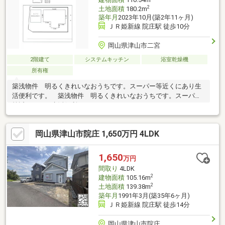
2
土地面積
180.2m
築年月
2023年10月(築2年11ヶ月)
ＪＲ姫新線 院庄駅 徒歩10分
岡山県津山市二宮
2階建て
システムキッチン
浴室乾燥機
所有権
築浅物件 明るくきれいなおうちです。スーパー等近くにあり生
活便利です。 築浅物件 明るくきれいなおうちです。スーパー
等近くにあり生活便利です。
岡山県津山市院庄 1,650万円 4LDK
1,650
万円
間取り
4LDK
2
建物面積
105.16m
2
土地面積
139.38m
築年月
1991年3月(築35年6ヶ月)
ＪＲ姫新線 院庄駅 徒歩14分
岡山県津山市院庄