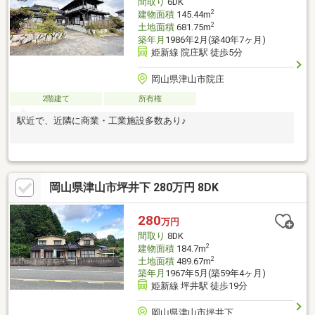
間取り
6DK
2
建物面積
145.44m
2
土地面積
681.75m
築年月
1986年2月(築40年7ヶ月)
姫新線 院庄駅 徒歩5分
岡山県津山市院庄
2階建て
所有権
駅近で、近隣に商業・工業施設多数あり♪
岡山県津山市坪井下 280万円 8DK
280
万円
間取り
8DK
2
建物面積
184.7m
2
土地面積
489.67m
築年月
1967年5月(築59年4ヶ月)
姫新線 坪井駅 徒歩19分
岡山県津山市坪井下