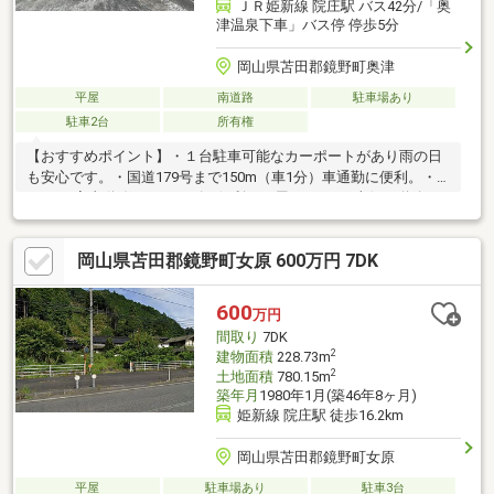
ＪＲ姫新線 院庄駅 バス42分/「奥
津温泉下車」バス停 停歩5分
岡山県苫田郡鏡野町奥津
平屋
南道路
駐車場あり
駐車2台
所有権
【おすすめポイント】・１台駐車可能なカーポートがあり雨の日
も安心です。・国道179号まで150m（車1分）車通勤に便利。・
DKから家事動線がスムーズで便利な平屋4SDK。・南側に道路が
あり、南向きで日当たり良好。【周辺施設】・道の駅 奥津温泉ま
で400m（徒歩5分）・奥津温泉 花美人の里まで450m（徒歩6
岡山県苫田郡鏡野町女原 600万円 7DK
分）・ローソン鏡野町女原店まで6200m（車13分）・PLANT-5鏡
野店まで19300m（車39分）
600
万円
間取り
7DK
2
建物面積
228.73m
2
土地面積
780.15m
築年月
1980年1月(築46年8ヶ月)
姫新線 院庄駅 徒歩16.2km
岡山県苫田郡鏡野町女原
平屋
駐車場あり
駐車3台