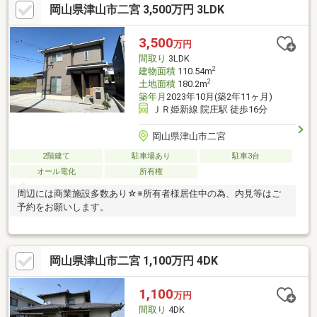
岡山県津山市二宮 3,500万円 3LDK
3,500
万円
間取り
3LDK
2
建物面積
110.54m
2
土地面積
180.2m
築年月
2023年10月(築2年11ヶ月)
ＪＲ姫新線 院庄駅 徒歩16分
岡山県津山市二宮
2階建て
駐車場あり
駐車3台
オール電化
所有権
周辺には商業施設多数あり☆※所有者様居住中の為、内見等はご
予約をお願いします。
岡山県津山市二宮 1,100万円 4DK
1,100
万円
間取り
4DK