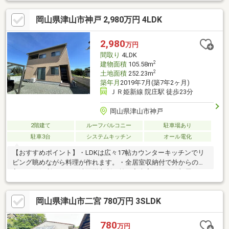
岡山県津山市神戸 2,980万円 4LDK
2,980
万円
間取り
4LDK
2
建物面積
105.58m
2
土地面積
252.23m
築年月
2019年7月(築7年2ヶ月)
ＪＲ姫新線 院庄駅 徒歩23分
岡山県津山市神戸
2階建て
ルーフバルコニー
駐車場あり
駐車3台
システムキッチン
オール電化
【おすすめポイント】・LDKは広々17帖カウンターキッチンでリ
ビング眺めながら料理が作れます。・全居室収納付で外からの物
入もあり便利です。・洗面脱衣所の前に家事室があり、部屋干し
にも収納にも使えます。・南向きで日当たり良好。・キッチンか
ら家事室・家事室から洗面脱衣室、勝手口と家事動線がスムーズ
岡山県津山市二宮 780万円 3SLDK
です。・車通りの少ない閑静な住宅地。・国道181号まで
500m（車１分）車通勤に便利。【周辺施設】・院庄小学校まで
1022m（徒歩13分）・ローソン院庄インター西店まで591m（徒歩
780
万円