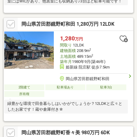
室にはWICがあり、他居室にも収納あり♪3台ほど駐車可能です！
岡山県苫田郡鏡野町和田 1,280万円 12LDK
1,280
万円
間取り
12LDK
2
建物面積
208.9m
2
土地面積
489.15m
築年月
1980年9月(築46年)
姫新線 院庄駅 徒歩7.5km
岡山県苫田郡鏡野町和田
2階建て
駐車場あり
駐車3台
所有権
緑豊かな環境で田舎暮らしはいかがでしょうか？12LDKと広々と
したお家です！蔵や倉庫付き☆
岡山県苫田郡鏡野町香々美 980万円 6DK