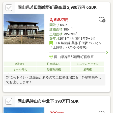
岡山県苫田郡鏡野町薪森原 2,980万円 6SDK
2,980
万円
間取り
6SDK
2
建物面積
186m
2
土地面積
795.09m
築年月
2013年4月(築13年5ヶ月)
ＪＲ姫新線 美作千代駅 バス5分/
「上錦橋」バス停 停歩9分
岡山県苫田郡鏡野町薪森原
2階建て
駐車場あり
システムキッチン
オール電化
浴室乾燥機
所有権
2Fにもトイレ・洗面台があるので二世帯住宅にも！外壁塗装をし
てお渡しします！
岡山県津山市中北下 390万円 5DK