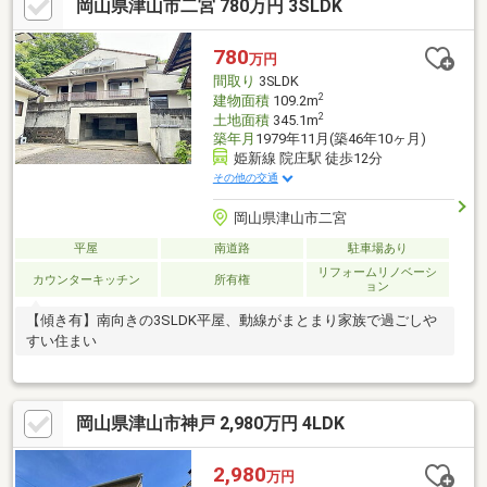
岡山県津山市二宮 780万円 3SLDK
780
万円
間取り
3SLDK
2
建物面積
109.2m
2
土地面積
345.1m
築年月
1979年11月(築46年10ヶ月)
姫新線 院庄駅 徒歩12分
その他の交通
岡山県津山市二宮
平屋
南道路
駐車場あり
リフォームリノベーシ
カウンターキッチン
所有権
ョン
【傾き有】南向きの3SLDK平屋、動線がまとまり家族で過ごしや
すい住まい
岡山県津山市神戸 2,980万円 4LDK
2,980
万円