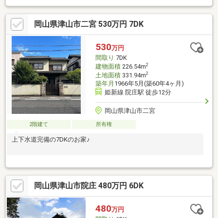
岡山県津山市二宮 530万円 7DK
530
万円
間取り
7DK
2
建物面積
226.54m
2
土地面積
331.94m
築年月
1966年5月(築60年4ヶ月)
姫新線 院庄駅 徒歩12分
岡山県津山市二宮
2階建て
所有権
上下水道完備の7DKのお家♪
岡山県津山市院庄 480万円 6DK
480
万円