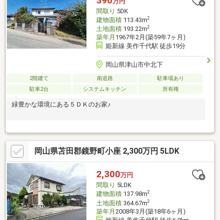
390
万円
間取り
5DK
2
建物面積
113.43m
2
土地面積
193.22m
築年月
1967年2月(築59年7ヶ月)
姫新線 美作千代駅 徒歩19分
岡山県津山市中北下
2階建て
南道路
駐車場あり
駐車2台
システムキッチン
所有権
緑豊かな環境にある５ＤＫのお家♪
岡山県苫田郡鏡野町小座 2,300万円 5LDK
2,300
万円
間取り
5LDK
2
建物面積
137.98m
2
土地面積
364.67m
築年月
2008年3月(築18年6ヶ月)