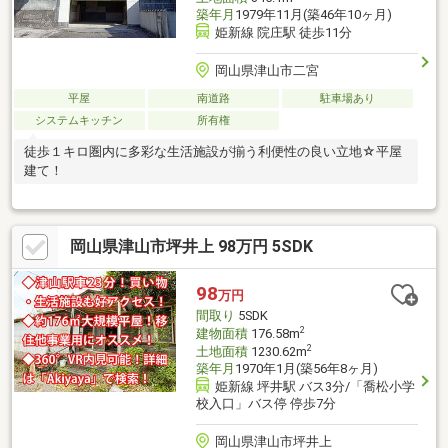
築年月
1979年11月(築46年10ヶ月)
姫新線 院庄駅 徒歩11分
岡山県津山市二宮
平屋
南道路
駐車場あり
システムキッチン
所有権
徒歩１キロ圏内に多彩な生活施設が揃う利便性の良い立地☆平屋
建て！
岡山県津山市坪井上 98万円 5SDK
98
万円
間取り
5SDK
2
建物面積
176.58m
2
土地面積
1230.62m
築年月
1970年1月(築56年8ヶ月)
姫新線 坪井駅 バス3分/「喬松小学
校入口」バス停 停歩7分
岡山県津山市坪井上