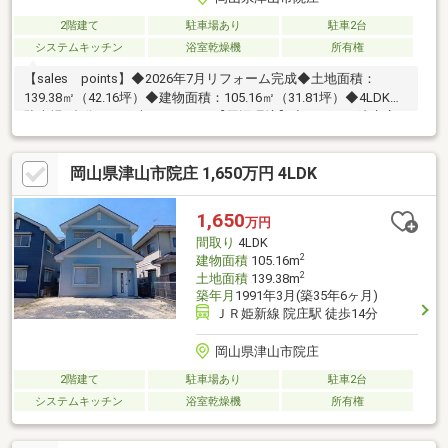
2階建て
駐車場あり
駐車2台
システムキッチン
浴室乾燥機
所有権
【sales points】◆2026年7月リフォーム完成◆土地面積：
139.38㎡（42.16坪）◆建物面積：105.16㎡（31.81坪）◆4LDK◆
駐車場2台分あり（車種による）【周辺環境】◆ラ・ムー院庄店
まで徒歩4分（約300ｍ）◆マルイ ウエストランドまで徒歩7分
（約500ｍ）◆ＪＲ院庄駅まで徒歩7分（約550ｍ）◆院庄ＩＣま
岡山県津山市院庄 1,650万円 4LDK
で約1400ｍ
1,650
万円
間取り
4LDK
2
建物面積
105.16m
2
土地面積
139.38m
築年月
1991年3月(築35年6ヶ月)
ＪＲ姫新線 院庄駅 徒歩14分
岡山県津山市院庄
2階建て
駐車場あり
駐車2台
システムキッチン
浴室乾燥機
所有権