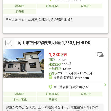
2階建て
駐車場あり
駐車2台
所有権
8DKと広々としたお家に田畑付きの農家住宅☆
岡山県苫田郡鏡野町小座 1,280万円 4LDK
1,280
万円
間取り
4LDK
2
建物面積
116m
2
土地面積
408m
築年月
2005年7月(築21年2ヶ月)
姫新線 院庄駅 徒歩6.4km
岡山県苫田郡鏡野町小座
2階建て
駐車場あり
駐車3台
オール電化
所有権
緑豊かで静かな環境、上下水道完備なオール電化住宅☆1階の洋