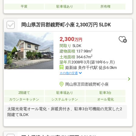
平屋
駐車場あり
所有権
岡山県苫田郡鏡野町小座 2,300万円 5LDK
2,300
万円
間取り
5LDK
2
建物面積
137.98m
2
土地面積
364.67m
築年月
2008年3月(築18年6ヶ月)
姫新線 美作千代駅 徒歩6.0km
その他の交通
岡山県苫田郡鏡野町小座
2階建て
駐車場あり
駐車3台
カウンターキッチン
システムキッチン
オール電化
太陽光発電オール電化・床暖房付き、駐車3台可機能の充実した2
階建て5LDK