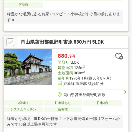
所有権
緑豊かな場所にあるお家♪コンビニ・小学校がすぐ目の前にありま
す☆
岡山県苫田郡鏡野町吉原 880万円 5LDK
880
万円
間取り
5LDK
2
建物面積
125m
2
土地面積
303m
築年月
1976年1月(築50年8ヶ月)
姫新線 院庄駅 徒歩31分
岡山県苫田郡鏡野町吉原
2階建て
駐車場あり
駐車3台
システムキッチン
所有権
緑豊かな環境、5LDKの一軒家！上下水道完備☆一部リフォーム済
みです♪3台以上駐車可能です！