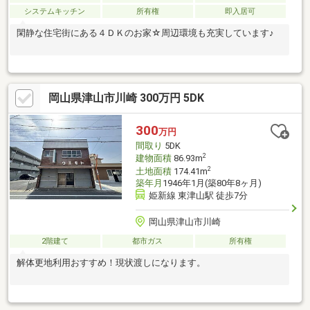
システムキッチン
所有権
即入居可
閑静な住宅街にある４ＤＫのお家☆周辺環境も充実しています♪
岡山県津山市川崎 300万円 5DK
300
万円
間取り
5DK
2
建物面積
86.93m
2
土地面積
174.41m
築年月
1946年1月(築80年8ヶ月)
姫新線 東津山駅 徒歩7分
岡山県津山市川崎
2階建て
都市ガス
所有権
解体更地利用おすすめ！現状渡しになります。