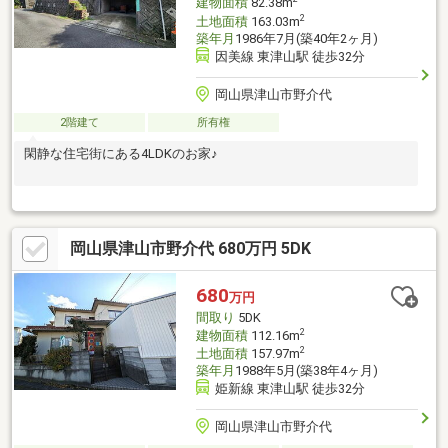
建物面積
82.38m
2
土地面積
163.03m
築年月
1986年7月(築40年2ヶ月)
因美線 東津山駅 徒歩32分
岡山県津山市野介代
2階建て
所有権
閑静な住宅街にある4LDKのお家♪
岡山県津山市野介代 680万円 5DK
680
万円
間取り
5DK
2
建物面積
112.16m
2
土地面積
157.97m
築年月
1988年5月(築38年4ヶ月)
姫新線 東津山駅 徒歩32分
岡山県津山市野介代