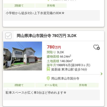
2階建て
所有権
小学校から徒歩3分♪上下水道完備の3DK☆
岡山県津山市国分寺 780万円 3LDK
780
万円
間取り
3LDK
2
建物面積
66.24m
2
土地面積
146.06m
築年月
1988年6月(築38年3ヶ月)
姫新線 東津山駅 徒歩16分
岡山県津山市国分寺
2階建て
オール電化
所有権
駐車スペースが広く車3台ほど停めれます☆