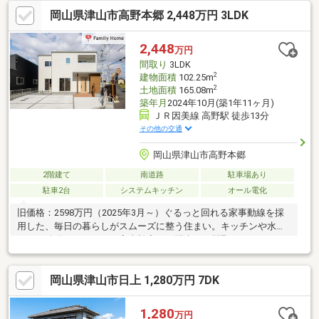
オール電化や食器洗乾燥機、浴室暖房乾燥機など、日々の暮らし
岡山県津山市高野本郷 2,448万円 3LDK
をサポートする設備も充実の住まい。【 ファミリーホームの家づ
くり 】■土地+建物+外構全部セットで安心価格■毎月の住宅ロー
ンの支払いは家賃並み■予算・間取り・仕様等、様々なニーズに
2,448
万円
お応えします■価格だけでなく品質にも妥協しません■設立30年の
間取り
3LDK
経験と実績。品質と価格にこだわる家づくり
2
建物面積
102.25m
2
土地面積
165.08m
築年月
2024年10月(築1年11ヶ月)
ＪＲ因美線 高野駅 徒歩13分
その他の交通
岡山県津山市高野本郷
2階建て
南道路
駐車場あり
駐車2台
システムキッチン
オール電化
旧価格：2598万円（2025年3月～）ぐるっと回れる家事動線を採
用した、毎日の暮らしがスムーズに整う住まい。キッチンや水回
りへの移動がしやすく、家事効率にも配慮した間取りになってい
ます。オール電化や食器洗乾燥機、浴室暖房乾燥機など、日々の
暮らしをサポートする設備も充実。玄関にはシューズクロークを
岡山県津山市日上 1,280万円 7DK
備え、収納力にも配慮しました。【 ファミリーホームの家づくり
】■土地+建物+外構全部セットで安心価格■毎月の住宅ローンの支
払いは家賃並み■予算・間取り・仕様等、様々なニーズにお応え
1,280
万円