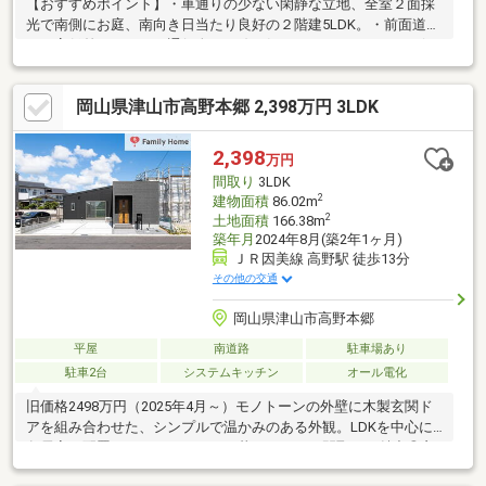
【おすすめポイント】・車通りの少ない閑静な立地、全室２面採
光で南側にお庭、南向き日当たり良好の２階建5LDK。・前面道路
より高低差があるので通行人の目線が気になりません。・ＪＲ姫
新線 東津山駅まで1700ｍ（徒歩22分）通勤通学に便利です。・イ
オン津山店まで2400ｍ（車5分）お買い物に便利です。【周辺施
岡山県津山市高野本郷 2,398万円 3LDK
設】・ファミリーマート津山天神橋店まで1400ｍ（徒歩18分）・
マルイ イーストランド店まで1600ｍ（徒歩20分）・ウエルシア東
津山駅前店まで1700ｍ（徒歩22分）・津山中央病院まで1300ｍ
2,398
万円
（車3分）
間取り
3LDK
2
建物面積
86.02m
2
土地面積
166.38m
築年月
2024年8月(築2年1ヶ月)
ＪＲ因美線 高野駅 徒歩13分
その他の交通
岡山県津山市高野本郷
平屋
南道路
駐車場あり
駐車2台
システムキッチン
オール電化
旧価格2498万円（2025年4月～）モノトーンの外壁に木製玄関ド
アを組み合わせた、シンプルで温かみのある外観。LDKを中心に
各居室を配置した、コンパクトで暮らしやすい間取りが魅力◎玄
関にはシューズクロークを設け、靴や外出用品もすっきり収納。