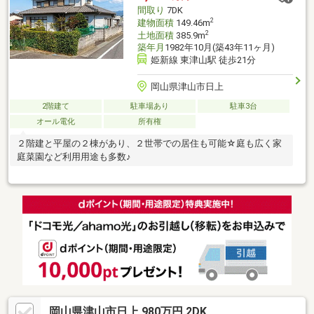
します■価格だけでなく品質にも妥協しません■設立30年の経験と
間取り
7DK
実績。品質と価格にこだわる家づくり
2
建物面積
149.46m
2
土地面積
385.9m
築年月
1982年10月(築43年11ヶ月)
姫新線 東津山駅 徒歩21分
岡山県津山市日上
2階建て
駐車場あり
駐車3台
オール電化
所有権
２階建と平屋の２棟があり、２世帯での居住も可能☆庭も広く家
庭菜園など利用用途も多数♪
岡山県津山市日上 980万円 2DK