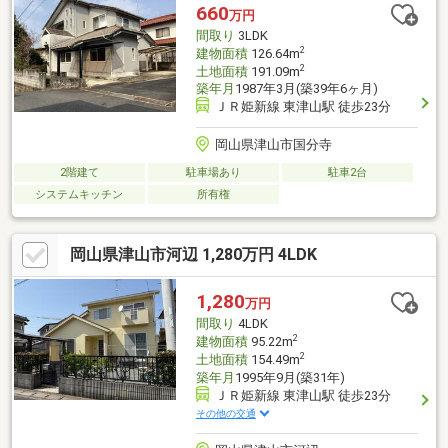
660
万円
間取り
3LDK
2
建物面積
126.64m
2
土地面積
191.09m
築年月
1987年3月(築39年6ヶ月)
ＪＲ姫新線 東津山駅 徒歩23分
岡山県津山市国分寺
2階建て
駐車場あり
駐車2台
システムキッチン
所有権
岡山県津山市河辺 1,280万円 4LDK
1,280
万円
間取り
4LDK
2
建物面積
95.22m
2
土地面積
154.49m
築年月
1995年9月(築31年)
ＪＲ姫新線 東津山駅 徒歩23分
その他の交通