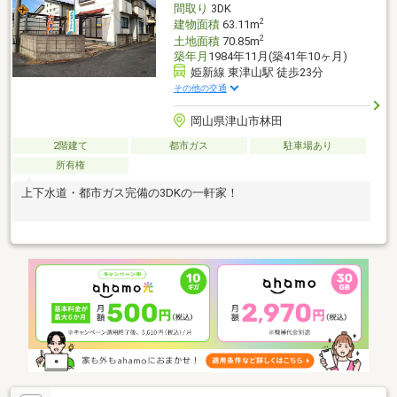
間取り
3DK
2
建物面積
63.11m
2
土地面積
70.85m
築年月
1984年11月(築41年10ヶ月)
姫新線 東津山駅 徒歩23分
その他の交通
岡山県津山市林田
2階建て
都市ガス
駐車場あり
所有権
上下水道・都市ガス完備の3DKの一軒家！