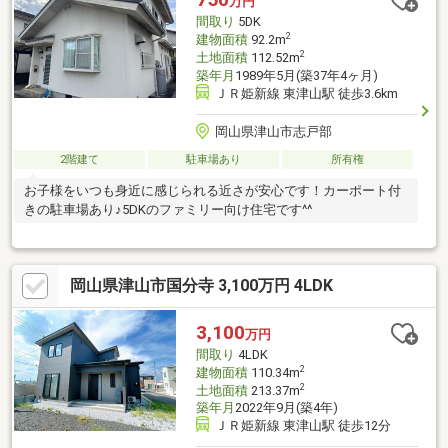
万円
間取り
5DK
2
建物面積
92.2m
2
土地面積
112.52m
築年月
1989年5月(築37年4ヶ月)
ＪＲ姫新線 東津山駅 徒歩3.6km
岡山県津山市志戸部
2階建て
駐車場あり
所有権
お子様をいつも身近に感じられる近さが安心です！カーポート付
きの駐車場あり♪5DKのファミリー向け住宅です^^
岡山県津山市国分寺 3,100万円 4LDK
3,100
万円
間取り
4LDK
2
建物面積
110.34m
2
土地面積
213.37m
築年月
2022年9月(築4年)
ＪＲ姫新線 東津山駅 徒歩12分