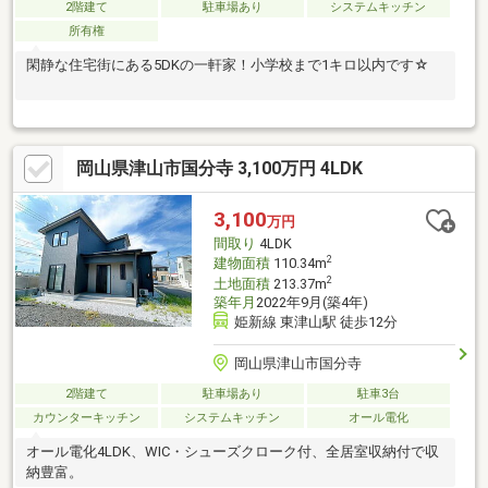
2階建て
駐車場あり
システムキッチン
所有権
閑静な住宅街にある5DKの一軒家！小学校まで1キロ以内です☆
岡山県津山市国分寺 3,100万円 4LDK
3,100
万円
間取り
4LDK
2
建物面積
110.34m
2
土地面積
213.37m
築年月
2022年9月(築4年)
姫新線 東津山駅 徒歩12分
岡山県津山市国分寺
2階建て
駐車場あり
駐車3台
カウンターキッチン
システムキッチン
オール電化
オール電化4LDK、WIC・シューズクローク付、全居室収納付で収
納豊富。