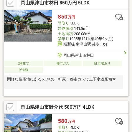
岡山県津山市林田 850万円 5LDK
850
万円
間取り
5LDK
2
建物面積
141.8m
2
土地面積
208.08m
築年月
1985年12月(築40年9ヶ月)
姫新線 東津山駅 徒歩30分
岡山県津山市林田
2階建て
都市ガス
駐車場あり
所有権
閑静な住宅地にある5LDKの一軒家！都市ガスで上下水道完備☆
岡山県津山市野介代 580万円 4LDK
580
万円
間取り
4LDK
2