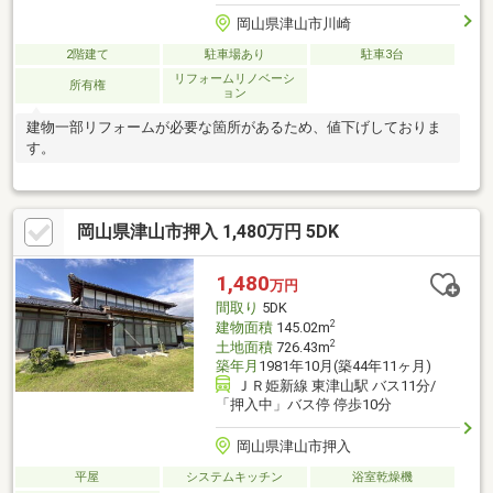
岡山県津山市川崎
2階建て
駐車場あり
駐車3台
リフォームリノベーシ
所有権
ョン
建物一部リフォームが必要な箇所があるため、値下げしておりま
す。
岡山県津山市押入 1,480万円 5DK
1,480
万円
間取り
5DK
2
建物面積
145.02m
2
土地面積
726.43m
築年月
1981年10月(築44年11ヶ月)
ＪＲ姫新線 東津山駅 バス11分/
「押入中」バス停 停歩10分
岡山県津山市押入
平屋
システムキッチン
浴室乾燥機