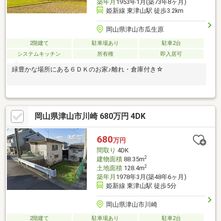
築年月
1953年1月(築73年8ヶ月)
姫新線 東津山駅 徒歩3.2km
岡山県津山市瓜生原
2階建て
駐車場あり
駐車2台
システムキッチン
所有権
即入居可
緑豊かな場所にある６ＤＫのお家♪離れ・倉庫付き☆
岡山県津山市川崎 680万円 4DK
680
万円
間取り
4DK
2
建物面積
88.35m
2
土地面積
128.4m
築年月
1978年3月(築48年6ヶ月)
姫新線 東津山駅 徒歩5分
岡山県津山市川崎
2階建て
駐車場あり
駐車2台