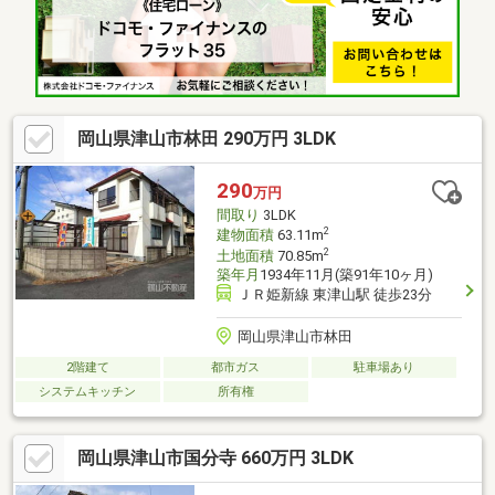
造上主要な部分の欠陥や・腐食、給排水管の故障や漏水について
お引渡しより２年間保証・シロアリ防除工事施工後5年間保証
岡山県津山市林田 290万円 3LDK
290
万円
間取り
3LDK
2
建物面積
63.11m
2
土地面積
70.85m
築年月
1934年11月(築91年10ヶ月)
ＪＲ姫新線 東津山駅 徒歩23分
岡山県津山市林田
2階建て
都市ガス
駐車場あり
システムキッチン
所有権
岡山県津山市国分寺 660万円 3LDK