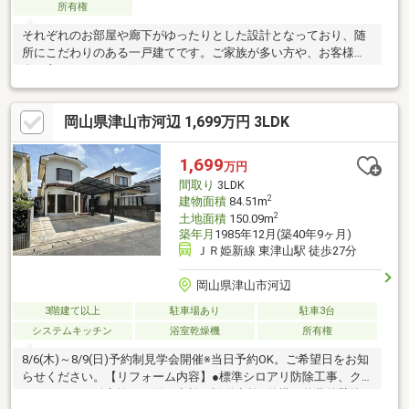
所有権
それぞれのお部屋や廊下がゆったりとした設計となっており、随
所にこだわりのある一戸建てです。ご家族が多い方や、お客様が
多い方にぴったりの住まいです。
岡山県津山市河辺 1,699万円 3LDK
1,699
万円
間取り
3LDK
2
建物面積
84.51m
2
土地面積
150.09m
築年月
1985年12月(築40年9ヶ月)
ＪＲ姫新線 東津山駅 徒歩27分
岡山県津山市河辺
3階建て以上
駐車場あり
駐車3台
システムキッチン
浴室乾燥機
所有権
8/6(木)～8/9(日)予約制見学会開催※当日予約OK。ご希望日をお知
らせください。【リフォーム内容】●標準シロアリ防除工事、ク
リーニング、鍵交換、雨漏り点検、設備点検●外構・外装外壁塗