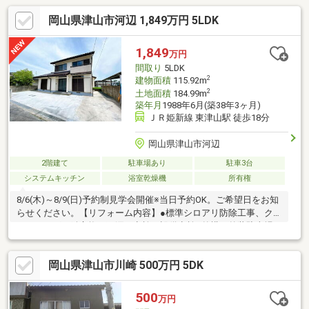
岡山県津山市河辺 1,849万円 5LDK
1,849
万円
間取り
5LDK
2
建物面積
115.92m
2
土地面積
184.99m
築年月
1988年6月(築38年3ヶ月)
ＪＲ姫新線 東津山駅 徒歩18分
岡山県津山市河辺
2階建て
駐車場あり
駐車3台
システムキッチン
浴室乾燥機
所有権
8/6(木)～8/9(日)予約制見学会開催※当日予約OK。ご希望日をお知
らせください。【リフォーム内容】●標準シロアリ防除工事、ク
リーニング、鍵交換、雨漏り点検、設備点検●外構・外装駐車場
拡張、屋根塗装、外壁塗装、庭木伐採●ライフライン浄化槽交換●
水回りシステムキッチン交換、ユニットバス交換、トイレ交換、
岡山県津山市川崎 500万円 5DK
洗面化粧台交換●内装間取変更、室内ドア（一部）交換、床材上
張り、シューズボックス交換、クロス張替え、畳表替え、障子・
襖張替え●その他設備インターホン設置、火災警報器設置、照明
500
万円
器具交換【おすすめポイント】・本物件は条件により住宅ローン