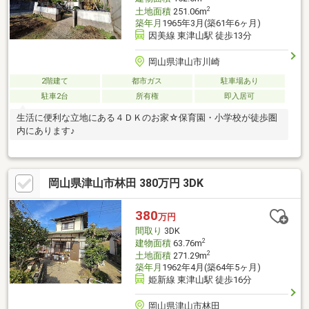
2
土地面積
251.06m
築年月
1965年3月(築61年6ヶ月)
因美線 東津山駅 徒歩13分
岡山県津山市川崎
2階建て
都市ガス
駐車場あり
駐車2台
所有権
即入居可
生活に便利な立地にある４ＤＫのお家☆保育園・小学校が徒歩圏
内にあります♪
岡山県津山市林田 380万円 3DK
380
万円
間取り
3DK
2
建物面積
63.76m
2
土地面積
271.29m
築年月
1962年4月(築64年5ヶ月)
姫新線 東津山駅 徒歩16分
岡山県津山市林田