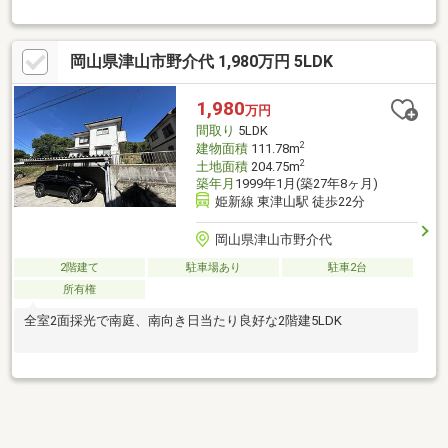
岡山県津山市野介代 1,980万円 5LDK
1,980
万円
間取り
5LDK
2
建物面積
111.78m
2
土地面積
204.75m
築年月
1999年1月(築27年8ヶ月)
姫新線 東津山駅 徒歩22分
岡山県津山市野介代
2階建て
駐車場あり
駐車2台
所有権
全室2面採光で南庭、南向き日当たり良好な2階建5LDK