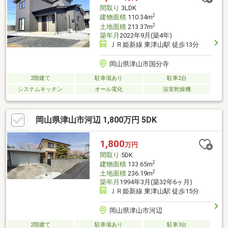
間取り
3LDK
2
建物面積
110.34m
2
土地面積
213.37m
築年月
2022年9月(築4年)
ＪＲ姫新線 東津山駅 徒歩13分
岡山県津山市国分寺
2階建て
駐車場あり
駐車2台
システムキッチン
オール電化
浴室乾燥機
岡山県津山市河辺 1,800万円 5DK
1,800
万円
間取り
5DK
2
建物面積
133.65m
2
土地面積
236.19m
築年月
1994年3月(築32年6ヶ月)
ＪＲ姫新線 東津山駅 徒歩15分
岡山県津山市河辺
2階建て
駐車場あり
駐車3台