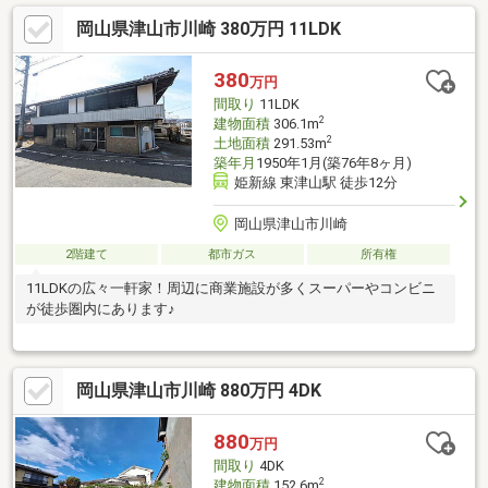
岡山県津山市川崎 380万円 11LDK
380
万円
間取り
11LDK
2
建物面積
306.1m
2
土地面積
291.53m
築年月
1950年1月(築76年8ヶ月)
姫新線 東津山駅 徒歩12分
岡山県津山市川崎
2階建て
都市ガス
所有権
11LDKの広々一軒家！周辺に商業施設が多くスーパーやコンビニ
が徒歩圏内にあります♪
岡山県津山市川崎 880万円 4DK
880
万円
間取り
4DK
2
建物面積
152.6m