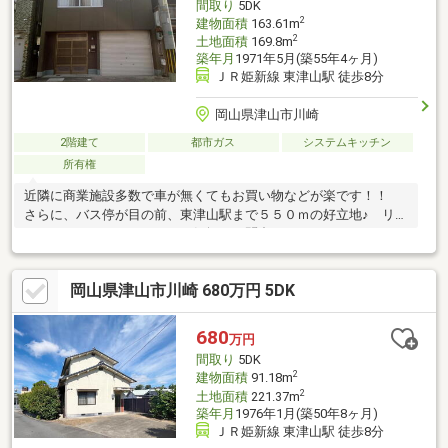
間取り
5DK
減税が適用されます
2
建物面積
163.61m
2
土地面積
169.8m
築年月
1971年5月(築55年4ヶ月)
ＪＲ姫新線 東津山駅 徒歩8分
岡山県津山市川崎
2階建て
都市ガス
システムキッチン
所有権
近隣に商業施設多数で車が無くてもお買い物などが楽です！！
さらに、バス停が目の前、東津山駅まで５５０ｍの好立地♪ リフ
ォーム・リノベーションもお気軽にお問合せください♪
岡山県津山市川崎 680万円 5DK
680
万円
間取り
5DK
2
建物面積
91.18m
2
土地面積
221.37m
築年月
1976年1月(築50年8ヶ月)
ＪＲ姫新線 東津山駅 徒歩8分