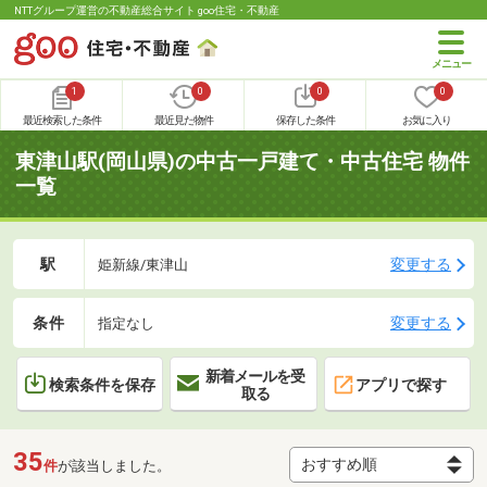
NTTグループ運営の不動産総合サイト goo住宅・不動産
1
0
0
0
最近検索した条件
最近見た物件
保存した条件
お気に入り
東津山駅(岡山県)の中古一戸建て・中古住宅 物件
一覧
駅
変更する
姫新線/東津山
条件
変更する
指定なし
新着メールを受
検索条件を保存
アプリで探す
取る
35
件
が該当しました。