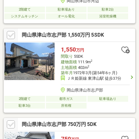
岡山県津山市河辺
2階建て
駐車場あり
駐車2台
システムキッチン
オール電化
浴室乾燥機
岡山県津山市志戸部 1,550万円 5SDK
1,550
万円
間取り
5SDK
2
建物面積
111.9m
2
土地面積
402m
築年月
1972年3月(築54年6ヶ月)
ＪＲ姫新線 東津山駅 徒歩37分
岡山県津山市志戸部
2階建て
都市ガス
駐車場あり
駐車3台
所有権
岡山県津山市志戸部 750万円 5DK
750