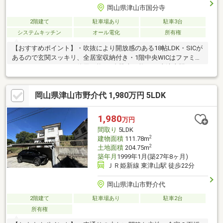
岡山県津山市国分寺
2階建て
駐車場あり
駐車3台
システムキッチン
オール電化
所有権
【おすすめポイント】・吹抜により開放感のある18帖LDK・SICが
あるので玄関スッキリ、全居室収納付き・1階中央WICはファミリ
ークローゼットとして使用可能・4台駐車可能・JR東津山駅まで
950m（徒歩12分）通勤通学に便利・津山ICまで1300m（車3分）
お出かけにおすすめ【周辺施設】・河辺小学校まで1119m（徒歩
岡山県津山市野介代 1,980万円 5LDK
14分）・津山東中学校まで1227m（徒歩16分）・ファミリーマー
ト津山国分寺店まで7m（徒歩2分）・セブンイレブン津山国分寺
店まで230m（徒歩3分）・エスマート河辺店まで1000m（徒歩13
1,980
万円
分）・イオンモール津山まで1200m（徒歩15分）
間取り
5LDK
2
建物面積
111.78m
2
土地面積
204.75m
築年月
1999年1月(築27年8ヶ月)
ＪＲ姫新線 東津山駅 徒歩22分
岡山県津山市野介代
2階建て
駐車場あり
駐車2台
所有権