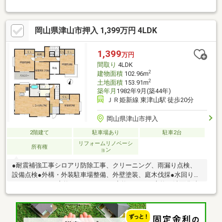
です！
岡山県津山市押入 1,399万円 4LDK
1,399
万円
間取り
4LDK
2
建物面積
102.96m
2
土地面積
153.91m
築年月
1982年9月(築44年)
ＪＲ姫新線 東津山駅 徒歩20分
岡山県津山市押入
2階建て
駐車場あり
駐車2台
リフォームリノベーシ
所有権
ョン
●耐震補強工事シロアリ防除工事、クリーニング、雨漏り点検、
設備点検●外構・外装駐車場整備、外壁塗装、庭木伐採●水回りシ
ステムキッチン交換、ユニットバス交換、トイレ交換、洗面化粧
台交換●内装間取変更、玄関扉交換、室内ドア（一部）交換、床
材上張り、シューズボックス交換、クロス張替え、インターホン
設置、火災警報器設置、照明器具交換【おすすめポイント】・本
物件は条件により住宅ローン減税が適用されます。・雨漏り、構