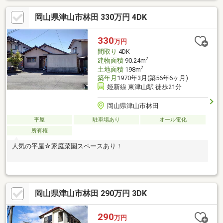
岡山県津山市林田 330万円 4DK
330
万円
間取り
4DK
2
建物面積
90.24m
2
土地面積
198m
築年月
1970年3月(築56年6ヶ月)
姫新線 東津山駅 徒歩21分
岡山県津山市林田
平屋
駐車場あり
オール電化
所有権
人気の平屋☆家庭菜園スペースあり！
岡山県津山市林田 290万円 3DK
290
万円