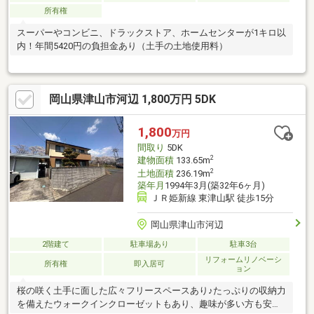
所有権
スーパーやコンビニ、ドラックストア、ホームセンターが1キロ以
内！年間5420円の負担金あり（土手の土地使用料）
岡山県津山市河辺 1,800万円 5DK
1,800
万円
間取り
5DK
2
建物面積
133.65m
2
土地面積
236.19m
築年月
1994年3月(築32年6ヶ月)
ＪＲ姫新線 東津山駅 徒歩15分
岡山県津山市河辺
2階建て
駐車場あり
駐車3台
リフォームリノベーシ
所有権
即入居可
ョン
桜の咲く土手に面した広々フリースペースあり♪たっぷりの収納力
を備えたウォークインクローゼットもあり、趣味が多い方も安心