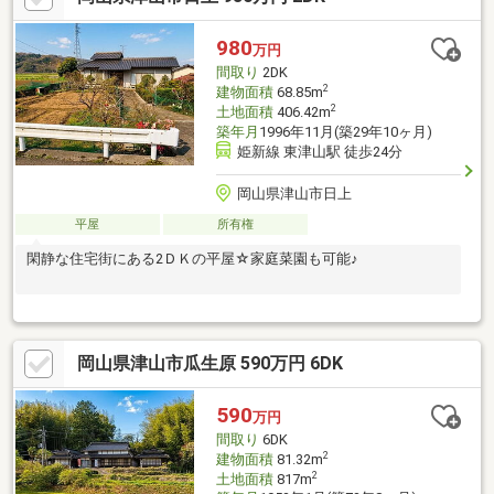
980
万円
間取り
2DK
2
建物面積
68.85m
2
土地面積
406.42m
築年月
1996年11月(築29年10ヶ月)
姫新線 東津山駅 徒歩24分
岡山県津山市日上
平屋
所有権
閑静な住宅街にある2ＤＫの平屋☆家庭菜園も可能♪
岡山県津山市瓜生原 590万円 6DK
590
万円
間取り
6DK
2
建物面積
81.32m
2
土地面積
817m