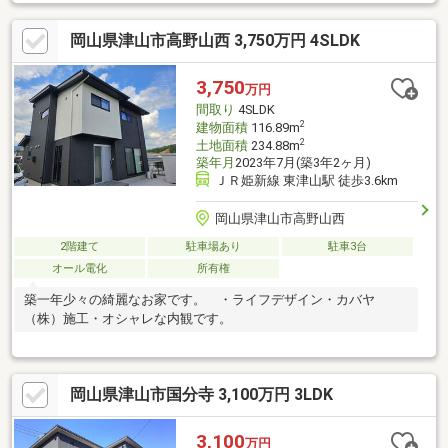
装●水回りシステムキッチン交換、ユニットバス交換、トイレ交
換、洗面化粧台交換●内装間取変更、室内ドア一部交換、床材上
岡山県津山市高野山西 3,750万円 4SLDK
張り、シューズボックス交換、クロス張替え●その他設備インタ
ーホン設置、火災警報器設置【おすすめポイント】・本物件は条
件により住宅ローン減税が適用されます。・雨漏り、構造上主要
3,750
万円
な部分の欠陥や・腐食、給排水管の故障や漏水についてお引
間取り
4SLDK
2
建物面積
116.89m
2
土地面積
234.88m
築年月
2023年7月(築3年2ヶ月)
ＪＲ姫新線 東津山駅 徒歩3.6km
岡山県津山市高野山西
2階建て
駐車場あり
駐車3台
オール電化
所有権
築一年少々の綺麗なお家です。 ・ライフデザイン・カバヤ
（株）施工・オシャレな内観です。
岡山県津山市国分寺 3,100万円 3LDK
3,100
万円