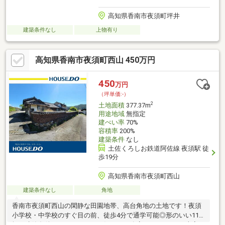
高知県香南市夜須町坪井
建築条件なし
上物有り
高知県香南市夜須町西山 450万円
450
万円
（坪単価:-）
2
土地面積
377.37m
用途地域
無指定
建ぺい率
70%
容積率
200%
建築条件
なし
土佐くろしお鉄道阿佐線 夜須駅 徒
歩19分
高知県香南市夜須町西山
建築条件なし
角地
香南市夜須町西山の閑静な田園地帯、高台角地の土地です！夜須
小学校・中学校のすぐ目の前、徒歩4分で通学可能◎形のいい114
坪、建築条件はありません！お好きな工務店さんでどうぞ♪古家は