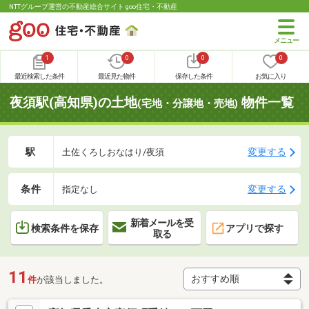
NTTグループ運営の不動産総合サイト goo住宅・不動産
1
0
0
0
最近検索した条件
最近見た物件
保存した条件
お気に入り
夜須駅(高知県)の土地
物件一覧
(宅地・分譲地・売地)
駅
変更する
土佐くろしおなはり/夜須
条件
変更する
指定なし
新着メールを受
検索条件を保存
アプリで探す
取る
11
件
が該当しました。