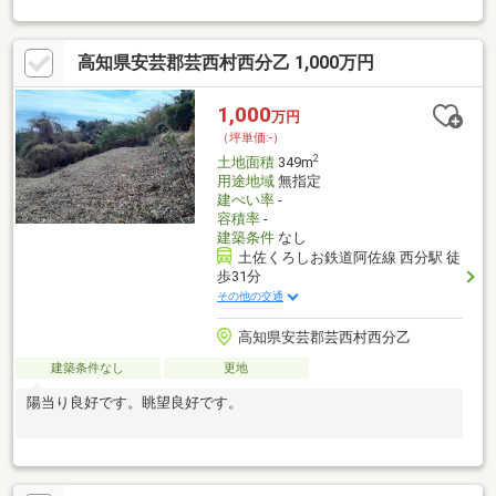
解体して更地でお引渡しいたします！― 周辺環境情報 ―・夜須
保育園まで徒歩5分(約400m)・寺田内科まで徒歩13分(約1000m)・
高知県安芸郡芸西村西分乙 1,000万円
マイショップチェーン ミツワ店まで徒歩15分(約1200m)・夜須郵
便局まで徒歩17分(約1300m)・セブンイレブン香南夜須店まで徒
歩18分(約1400m)
1,000
万円
（坪単価:-）
2
土地面積
349m
用途地域
無指定
建ぺい率
-
容積率
-
建築条件
なし
土佐くろしお鉄道阿佐線 西分駅 徒
歩31分
その他の交通
高知県安芸郡芸西村西分乙
建築条件なし
更地
陽当り良好です。眺望良好です。