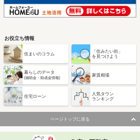
お役立ち情報
「住みたい街」
住まいのコラム
を見つけよう
暮らしのデータ
家賃相場
(補助金・助成金情報)
人気タウン
住宅ローン
ランキング
ページトップに戻る