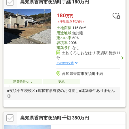
高知県香南市夜須町手結 180万円
180
万円
（坪単価:5.10万円）
2
土地面積
116.8m
用途地域
無指定
建ぺい率
60%
容積率
200%
建築条件
なし
土佐くろしおなはり 夜須駅 徒歩11
分
その他の交通
高知県香南市夜須町手結
建築条件なし
更地
●夜須小学校校区●現状有形有姿のお引渡し●建築条件ありません
◎
高知県香南市夜須町千切 350万円