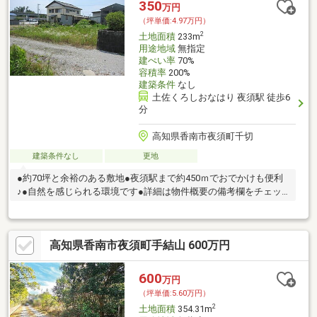
350
万円
（坪単価:4.97万円）
2
土地面積
233m
用途地域
無指定
建ぺい率
70%
容積率
200%
建築条件
なし
土佐くろしおなはり 夜須駅 徒歩6
分
高知県香南市夜須町千切
建築条件なし
更地
●約70坪と余裕のある敷地●夜須駅まで約450ｍでおでかけも便利
♪●自然を感じられる環境です●詳細は物件概要の備考欄をチェッ
ク♪
高知県香南市夜須町手結山 600万円
600
万円
（坪単価:5.60万円）
2
土地面積
354.31m