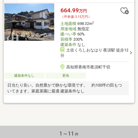
664.99
万円
（坪単価:3.15万円）
2
土地面積
698.32m
用途地域
無指定
建ぺい率
60%
容積率
200%
建築条件
なし
土佐くろしおなはり 夜須駅 徒歩12
分
高知県香南市夜須町千切
建築条件なし
更地
日当たり良い。自然豊かで静かな環境です。 約100坪の田もつ
いてきます。家庭菜園に最適 建築条件なし
1～11
件