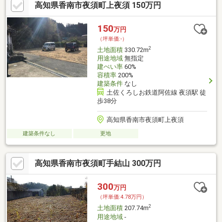
高知県香南市夜須町上夜須 150万円
150
万円
（坪単価:-）
2
土地面積
330.72m
用途地域
無指定
建ぺい率
60%
容積率
200%
建築条件
なし
土佐くろしお鉄道阿佐線 夜須駅 徒
歩38分
高知県香南市夜須町上夜須
建築条件なし
更地
高知県香南市夜須町手結山 300万円
300
万円
（坪単価:4.78万円）
2
土地面積
207.74m
用途地域
-