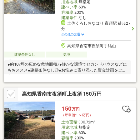
用途地域
無指定
建ぺい率
60%
容積率
200%
建築条件
なし
土佐くろしおなはり 夜須駅 徒歩27
分
その他の交通
高知県香南市夜須町手結山
建築条件なし
更地
●約107坪の広めな敷地面積♪●静かな環境でセカンドハウスなどに
もおススメ●建築条件なし◎●お悩みに寄り添った資金計画をご提
案させていただきます！
高知県香南市夜須町上夜須 150万円
150
万円
（坪単価:1.50万円）
2
土地面積
330.72m
用途地域
無指定
建ぺい率
60%
容積率
200%