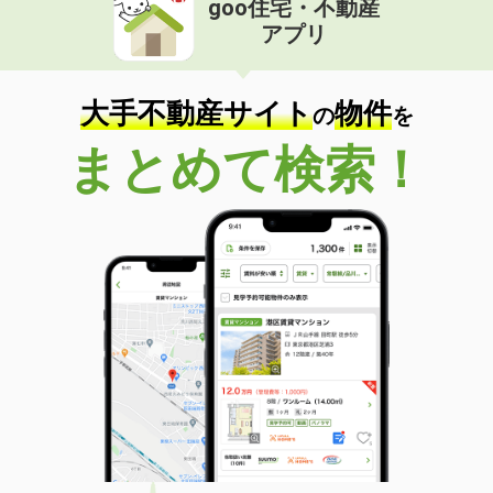
goo住宅・不動産
アプリ
大手不動産サイト
物件
の
を
まとめて検索！