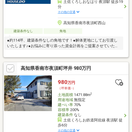
土佐くろしおなはり 夜須駅 徒歩19
分
その他の交通
高知県香南市夜須町西山
建築条件なし
角地
●約114坪、建築条件なしの角地です！●解体更地にしてお引渡し
いたします♪●お悩みに寄り添った資金計画をご提案させていただ
きます！
高知県香南市夜須町坪井 980万円
980
万円
（坪単価:-）
2
土地面積
1471.88m
用途地域
無指定
建ぺい率
70%
容積率
200%
建築条件
なし
土佐くろしお鉄道阿佐線 夜須駅 徒
歩6分
その他の交通