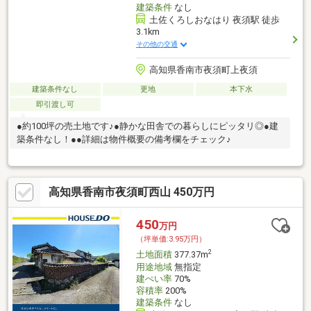
建築条件
なし
土佐くろしおなはり 夜須駅 徒歩
3.1km
その他の交通
高知県香南市夜須町上夜須
建築条件なし
更地
本下水
即引渡し可
●約100坪の売土地です♪●静かな田舎での暮らしにピッタリ◎●建
築条件なし！●●詳細は物件概要の備考欄をチェック♪
高知県香南市夜須町西山 450万円
450
万円
（坪単価:3.95万円）
2
土地面積
377.37m
用途地域
無指定
建ぺい率
70%
容積率
200%
建築条件
なし