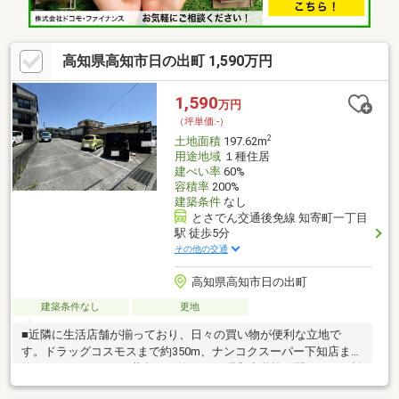
高知県高知市日の出町 1,590万円
1,590
万円
（坪単価:-）
2
土地面積
197.62m
用途地域
１種住居
建ぺい率
60%
容積率
200%
建築条件
なし
とさでん交通後免線 知寄町一丁目
駅 徒歩5分
その他の交通
高知県高知市日の出町
建築条件なし
更地
■近隣に生活店舗が揃っており、日々の買い物が便利な立地で
す。ドラッグコスモスまで約350m、ナンコクスーパー下知店まで
約550m、フジグラン葛島まで約900m■昭和小学校正門までの距離
が約300mと短いのも嬉しいポイントです！