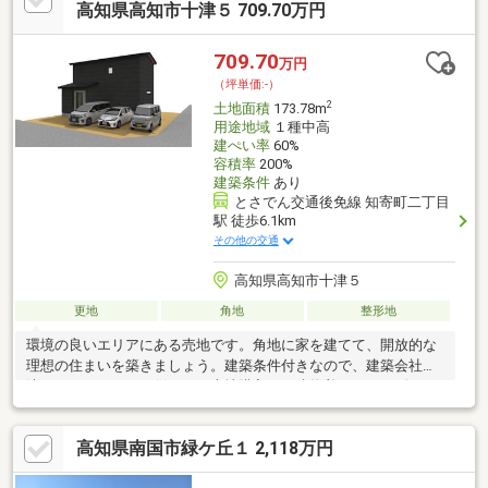
は374.58㎡(公簿)で一押しです。子育てにも100坪以上の土地があ
高知県高知市十津５ 709.70万円
るといいですよ。
709.70
万円
（坪単価:-）
2
土地面積
173.78m
用途地域
１種中高
建ぺい率
60%
容積率
200%
建築条件
あり
とさでん交通後免線 知寄町二丁目
駅 徒歩6.1km
その他の交通
高知県高知市十津５
更地
角地
整形地
環境の良いエリアにある売地です。角地に家を建てて、開放的な
理想の住まいを築きましょう。建築条件付きなので、建築会社が
決まっていることと併せて、土地購入から建物着工までスピーデ
ィーに進められます。土地面積は173.78㎡(52坪)です。ゆとりの
敷地設計により大容量の収納と開放的なLDKを両立させて家族が
高知県南国市緑ケ丘１ 2,118万円
笑顔で寛げる空間を実現できます。