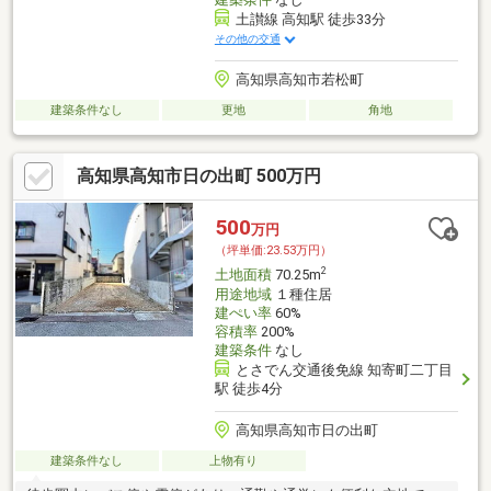
土讃線 高知駅 徒歩33分
その他の交通
高知県高知市若松町
建築条件なし
更地
角地
高知県高知市日の出町 500万円
500
万円
（坪単価:23.53万円）
2
土地面積
70.25m
用途地域
１種住居
建ぺい率
60%
容積率
200%
建築条件
なし
とさでん交通後免線 知寄町二丁目
駅 徒歩4分
高知県高知市日の出町
建築条件なし
上物有り