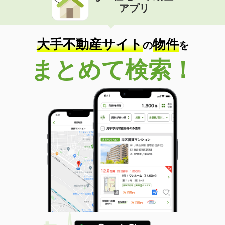
アプリ
大手不動産サイト
物件
の
を
まとめて検索！