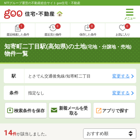
NTTグループ運営の不動産総合サイト goo住宅・不動産
1
0
0
0
最近検索した条件
最近見た物件
保存した条件
お気に入り
知寄町二丁目駅(高知県)の土地
(宅地・分譲地・売地)
物件一覧
駅
変更する
とさでん交通後免線/知寄町二丁目
条件
変更する
指定なし
新着メールを受
検索条件を保存
アプリで探す
取る
14
件
が該当しました。