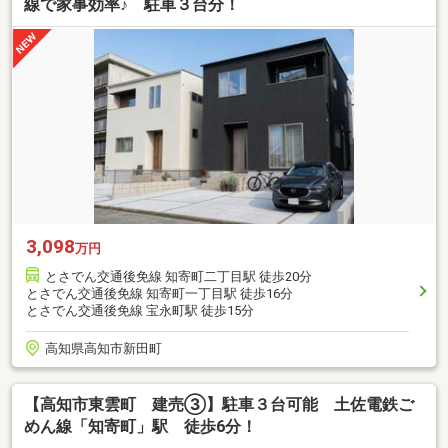
線で家事効率♪ 駐車３台分！
3,098
万円
とさでん交通後免線 知寄町二丁目駅 徒歩20分
とさでん交通後免線 知寄町一丁目駅 徒歩16分
とさでん交通後免線 宝永町駅 徒歩15分
高知県高知市新田町
【高知市東雲町 建売③】駐車３台可能 土佐電鉄ご
めん線「知寄町」駅 徒歩6分！