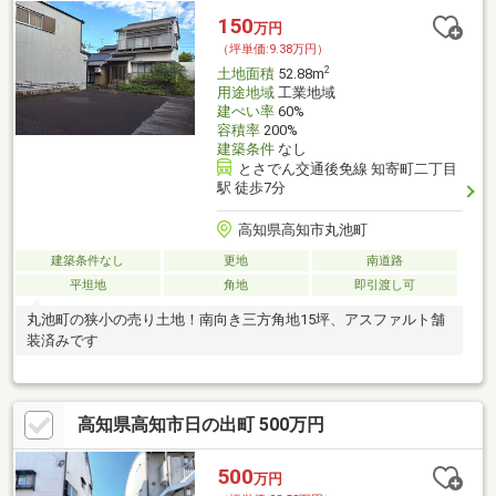
が近く、日常の買い出しに便利な店舗が近隣に揃っています。車
150
万円
がなくても生活しやすい環境が整っています。一般住宅を建てる
（坪単価:9.38万円）
には十分な広さがあります。
2
土地面積
52.88m
用途地域
工業地域
建ぺい率
60%
容積率
200%
建築条件
なし
とさでん交通後免線 知寄町二丁目
駅 徒歩7分
高知県高知市丸池町
建築条件なし
更地
南道路
平坦地
角地
即引渡し可
丸池町の狭小の売り土地！南向き三方角地15坪、アスファルト舗
装済みです
高知県高知市日の出町 500万円
500
万円