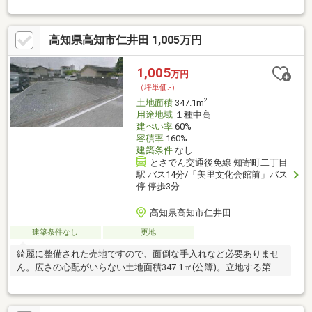
高知県高知市仁井田 1,005万円
1,005
万円
（坪単価:-）
2
土地面積
347.1m
用途地域
１種中高
建ぺい率
60%
容積率
160%
建築条件
なし
とさでん交通後免線 知寄町二丁目
駅 バス14分/「美里文化会館前」バス
停 停歩3分
高知県高知市仁井田
建築条件なし
更地
綺麗に整備された売地ですので、面倒な手入れなど必要ありませ
ん。広さの心配がいらない土地面積347.1㎡(公簿)。立地する第一
種中高層住居専用地域は、多くの建物が密集しておらず、オフィ
スビルの建設も許可されていない地域です。接道の幅が15m以上
あるのでスムーズな車の出し入れが可能です。