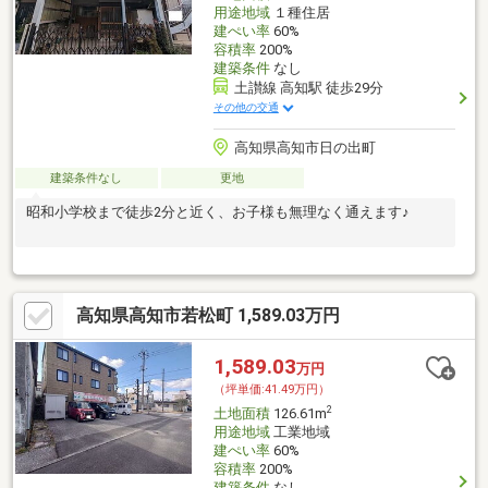
用途地域
１種住居
建ぺい率
60%
容積率
200%
建築条件
なし
土讃線 高知駅 徒歩29分
その他の交通
高知県高知市日の出町
建築条件なし
更地
昭和小学校まで徒歩2分と近く、お子様も無理なく通えます♪
高知県高知市若松町 1,589.03万円
1,589.03
万円
（坪単価:41.49万円）
2
土地面積
126.61m
用途地域
工業地域
建ぺい率
60%
容積率
200%
建築条件
なし