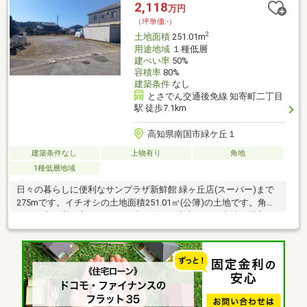
2,118
万円
（坪単価:-）
2
土地面積
251.01m
用途地域
１種低層
建ぺい率
50%
容積率
80%
建築条件
なし
とさでん交通後免線 知寄町二丁目
駅 徒歩7.1km
高知県南国市緑ケ丘１
建築条件なし
上物有り
角地
1種低層地域
日々の暮らしに便利なサンプラザ新鮮館 緑ヶ丘店(スーパー)まで
275mです。イチオシの土地面積251.01㎡(公簿)の土地です。角地
なので空き巣も入りにくく、防犯面でも安心です。土地の購入を
ご検討の方にお勧めの売地となっています。周辺環境が充実して
いる住宅用地です。開放的でゆったりとした街並みの第一種低層
住居専用地域での生活はいかがですか。