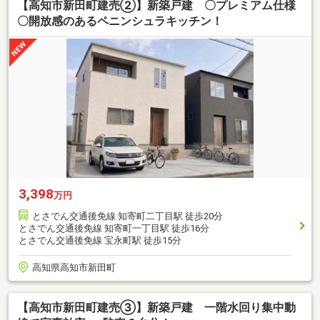
【高知市新田町建売②】新築戸建 〇プレミアム仕様
〇開放感のあるペニンシュラキッチン！
3,398
万円
とさでん交通後免線 知寄町二丁目駅 徒歩20分
とさでん交通後免線 知寄町一丁目駅 徒歩16分
とさでん交通後免線 宝永町駅 徒歩15分
高知県高知市新田町
【高知市新田町建売③】新築戸建 一階水回り集中動