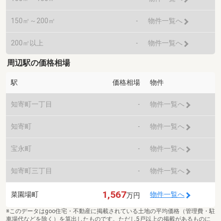
150㎡～200㎡
-
物件一覧へ
200㎡以上
-
物件一覧へ
周辺駅の価格相場
駅
価格相場
物件
知寄町一丁目
-
物件一覧へ
知寄町
-
物件一覧へ
宝永町
-
物件一覧へ
知寄町三丁目
-
物件一覧へ
1,567
菜園場町
物件一覧へ
万円
※このデータはgoo住宅・不動産に掲載されている土地の平均価格（管理費・駐
車場代などを除く）を算出したものです。ただし5戸以上の掲載があるものに