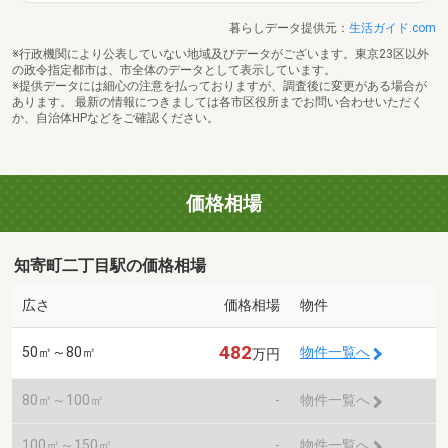
暮らしデータ提供元：
生活ガイド.com
※行政機関により公表していない地域及びデータがございます。東京23区以外
の政令指定都市は、市全体のデータとして表示しています。
※提供データには細心の注意を払っておりますが、調査後に変更がある場合が
あります。 最新の情報につきましては各市区役所までお問い合わせいただく
か、自治体HPなどをご確認ください。
価格相場
知寄町二丁目駅の価格相場
広さ
価格相場
物件
482
50㎡～80㎡
物件一覧へ
万円
80㎡～100㎡
-
物件一覧へ
100㎡～150㎡
-
物件一覧へ