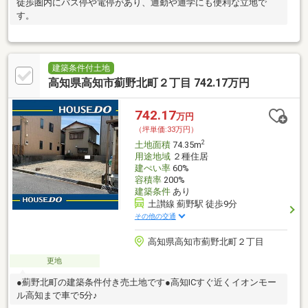
徒歩圏内にバス停や電停があり、通勤や通学にも便利な立地で
す。
建築条件付土地
高知県高知市薊野北町２丁目 742.17万円
742.17
万円
（坪単価:33万円）
2
土地面積
74.35m
用途地域
２種住居
建ぺい率
60%
容積率
200%
建築条件
あり
土讃線 薊野駅 徒歩9分
その他の交通
高知県高知市薊野北町２丁目
更地
●薊野北町の建築条件付き売土地です●高知ICすぐ近くイオンモー
ル高知まで車で5分♪