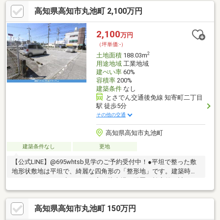
高知県高知市丸池町 2,100万円
2,100
万円
（坪単価:-）
2
土地面積
188.03m
用途地域
工業地域
建ぺい率
60%
容積率
200%
建築条件
なし
とさでん交通後免線 知寄町二丁目
駅 徒歩5分
その他の交通
高知県高知市丸池町
建築条件なし
更地
【公式LINE】@695whtsb見学のご予約受付中！●平坦で整った敷
地形状敷地は平坦で、綺麗な四角形の「整形地」です。建築時の
デッドスペースが少なく、住宅や駐車場の配置を効率的に計画す
ることが可能です。●視認性の高い前面道路西側の前面道路は歩
道もしっかり整備された広い公道です。車の出し入れがスムーズ
高知県高知市丸池町 150万円
に行えるだけでなく、店舗や事務所を併設する場合の視認性も抜
群に良いです。●生活利便施設が充実コンビニやドラッグストア