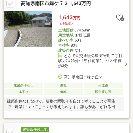
高知県南国市緑ケ丘２ 1,643万円
1,643
万円
（坪単価:-）
2
土地面積
374.58m
用途地域
１種低層
建ぺい率
50%
容積率
80%
建築条件
なし
とさでん交通後免線 知寄町二丁目
駅 バス23分/「県住前第2」バス停 停
歩3分
高知県南国市緑ケ丘２
建築条件なし
更地
南道路
本下水
角地
即引渡し可
建築条件なしなので、建物の間取りも自分で考えることが可能
で、建築についてじっくり考えられます。誰もがあこがれる日の
当たりが良くて静かな場所、それが第一種低層住居専用地域で
す。こちらの住宅用地は周辺環境も整っており、快適な生活を期
待できます。こちらの土地は前面道路6m以上です。コチラの土地
は売地となっており、土地購入予定の方にお勧めです。土地面積
建築条件付土地