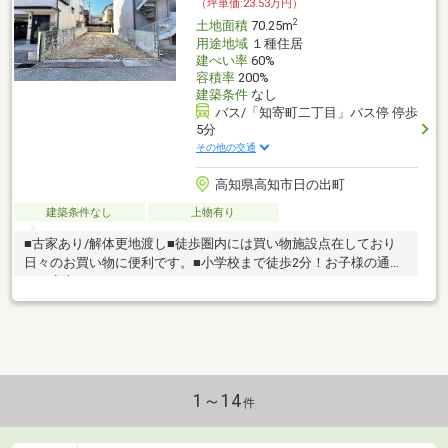
（坪単価:23.53万円）
2
土地面積
70.25m
用途地域
１種住居
建ぺい率
60%
容積率
200%
建築条件
なし
バス/「知寄町二丁目」バス停 停歩
5分
その他の交通
高知県高知市日の出町
建築条件なし
上物有り
■古家あり/解体更地渡し■徒歩圏内には買い物施設点在しており
日々のお買い物に便利です。■小学校まで徒歩2分！お子様の通学
にも安心ですね。
1～14
件