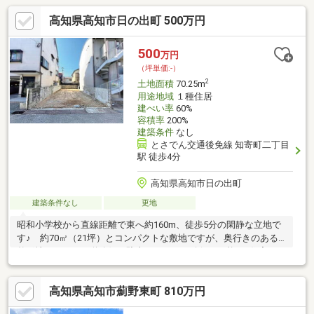
高知県高知市日の出町 500万円
500
万円
（坪単価:-）
2
土地面積
70.25m
用途地域
１種住居
建ぺい率
60%
容積率
200%
建築条件
なし
とさでん交通後免線 知寄町二丁目
駅 徒歩4分
高知県高知市日の出町
建築条件なし
更地
昭和小学校から直線距離で東へ約160m、徒歩5分の閑静な立地で
す♪ 約70㎡（21坪）とコンパクトな敷地ですが、奥行きのある
整形地ですので、道路側に駐車スペースの確保が可能♪ 住宅だけ
でなくちょっとした店舗も可能です♪ 建築条件はありません♪
高知県高知市薊野東町 810万円