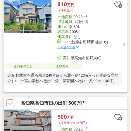
810
万円
（坪単価:-）
2
土地面積
99.23m
用途地域
１種中高
建ぺい率
60%
容積率
200%
建築条件
なし
ＪＲ土讃線 薊野駅 徒歩8分
その他の交通
高知県高知市薊野東町
建築条件なし
上物有り
JR薊野駅前を通る県道249号線から北へ約120m入った閑静な立地
です♪ 一宮小学校へ徒歩11分、保育園へ2分♪ 約99㎡（30坪）
のコンパクトな住宅用地♪ 現況では建物があり、お引き渡し方法
は要相談です。 建築条件はありませんので、お好きな工務店さ
ん等で住宅の建築が可能です♪
高知県高知市日の出町 500万円
500
万円
（坪単価:23.53万円）
2
土地面積
70.25m