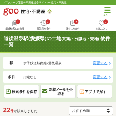
NTTグループ運営の不動産総合サイト goo住宅・不動産
1
0
0
0
最近検索した条件
最近見た物件
保存した条件
お気に入り
道後温泉駅(愛媛県)の土地
物件
(宅地・分譲地・売地)
一覧
駅
変更する
伊予鉄道城南線/道後温泉
条件
変更する
指定なし
新着メールを受
検索条件を保存
アプリで探す
取る
22
件
が該当しました。