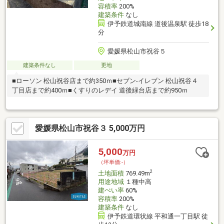
容積率
200%
建築条件
なし
伊予鉄道城南線 道後温泉駅 徒歩18
分
愛媛県松山市祝谷５
建築条件なし
更地
■ローソン 松山祝谷店まで約350ｍ■セブン-イレブン 松山祝谷４
丁目店まで約400ｍ■くすりのレデイ 道後緑台店まで約950ｍ
愛媛県松山市祝谷３ 5,000万円
5,000
万円
（坪単価:-）
2
土地面積
769.49m
用途地域
１種中高
建ぺい率
60%
容積率
200%
建築条件
なし
伊予鉄道環状線 平和通一丁目駅 徒