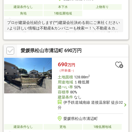
建築条件なし
本下水
上物有り
角地
1種低層地域
プロが建築会社紹介します(^^)建築会社決める前にご来社ください
♪より詳しい情報は不動産&カンパニーも検索ー！＼不動産＆カン
パニーに問い合わせるメリット／◎弊社からの紹介で融資手数料
が半額になる銀行有！◎簡易ホームインスペクションします！◎
追加工事の提案と価格に自信があります！◎金額的に最小限で済
愛媛県松山市溝辺町 690万円
む買い方教えます！◎他社掲載の物件も含んでご案内ツアー可
能！物件を比較できます！◎楽しい！ってよく言われます(^^)/弊
社のHPにも書ききれない情報公開しておりますので、詳しくはそ
690
万円
ちらもご覧ください
（坪単価:-）
2
土地面積
128.88m
用途地域
１種低層
建ぺい率
50%
容積率
80%
建築条件
なし
伊予鉄道城南線 道後温泉駅 徒歩32
分
愛媛県松山市溝辺町
建築条件なし
更地
1種低層地域