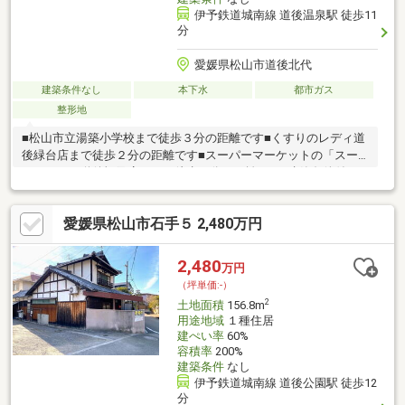
伊予鉄道城南線 道後温泉駅 徒歩11
分
愛媛県松山市道後北代
建築条件なし
本下水
都市ガス
整形地
■松山市立湯築小学校まで徒歩３分の距離です■くすりのレディ道
後緑台店まで徒歩２分の距離です■スーパーマーケットの「スー
パーＡＢＣ道後樋又店」まで徒歩５分の距離です■建築条件付き
土地ではありませんので、お好きなメーカーで建築が可能です
■本物件の取引は、原則、建物解体更地渡しです■閑静な住宅街の
愛媛県松山市石手５ 2,480万円
中にある物件です
2,480
万円
（坪単価:-）
2
土地面積
156.8m
用途地域
１種住居
建ぺい率
60%
容積率
200%
建築条件
なし
伊予鉄道城南線 道後公園駅 徒歩12
分