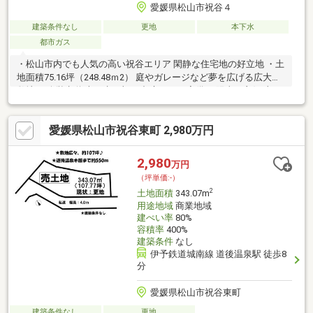
愛媛県松山市祝谷４
建築条件なし
更地
本下水
都市ガス
・松山市内でも人気の高い祝谷エリア 閑静な住宅地の好立地 ・土
地面積75.16坪（248.48ｍ2） 庭やガレージなど夢を広げる広大な
敷地 ・公営水道 本下水に加え 都市ガスが完備 ・陽当り良好 山が
見える景色 閑静な環境という質の高い住環境
愛媛県松山市祝谷東町 2,980万円
2,980
万円
（坪単価:-）
2
土地面積
343.07m
用途地域
商業地域
建ぺい率
80%
容積率
400%
建築条件
なし
伊予鉄道城南線 道後温泉駅 徒歩8
分
愛媛県松山市祝谷東町
建築条件なし
更地