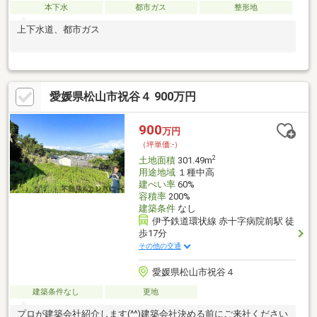
本下水
都市ガス
整形地
上下水道、都市ガス
愛媛県松山市祝谷４ 900万円
900
万円
（坪単価:-）
2
土地面積
301.49m
用途地域
１種中高
建ぺい率
60%
容積率
200%
建築条件
なし
伊予鉄道環状線 赤十字病院前駅 徒
歩17分
その他の交通
愛媛県松山市祝谷４
建築条件なし
更地
プロが建築会社紹介します(^^)建築会社決める前にご来社ください