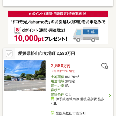
愛媛県松山市食場町 2,580万円
2,580
万円
（坪単価:9.90万円）
2
土地面積
861.76m
用途地域
無指定
建ぺい率
0%
容積率
-
建築条件
なし
伊予鉄道城南線 道後温泉駅 徒歩
4.2km
愛媛県松山市食場町