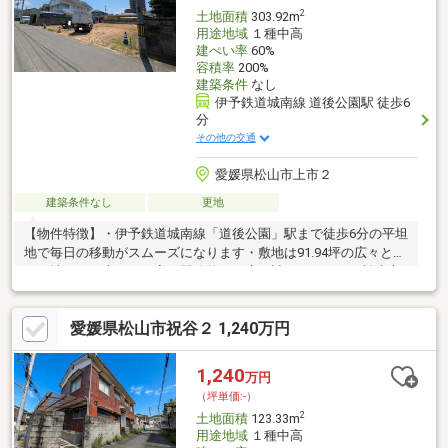
2
土地面積
303.92m
用途地域
１種中高
建ぺい率
60%
容積率
200%
建築条件
なし
伊予鉄道城南線 道後公園駅 徒歩6
分
その他の交通
愛媛県松山市上市２
建築条件なし
更地
【物件特徴】・伊予鉄道城南線「道後公園」駅まで徒歩6分の平坦
地で毎日の移動がスムーズになります・敷地は91.94坪の広々とし
た更地なので大きなお家や開放的なお庭も計画できます・松山市
立道後小学校まで徒歩7分、道後中学校まで徒歩3分とお子様の通
学も安心です・フジ道後店まで徒歩7分、SUPER ABC持田店も徒
愛媛県松山市祝谷２ 1,240万円
歩9分で毎日のお買い物が便利
1,240
万円
（坪単価:-）
2
土地面積
123.33m
用途地域
１種中高