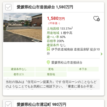
愛媛県松山市道後緑台 1,580万円
1,580
万円
（坪単価:-）
2
土地面積
133.37m
用途地域
１種中高
建ぺい率
60%
容積率
200%
建築条件
なし
伊予鉄道城南線 道後温泉駅 徒歩10
分
愛媛県松山市道後緑台
建築条件なし
更地
本下水
都市ガス
整形地
当社の強みは『住宅ローン提案力』です 住宅ローンのことならど
のようなことでもお気軽にご相談下さい。「審査に通るか不安」
「どの金融機関を選べばいいか分からない」「住宅ローン商品の
選び方が分からない」「車のローンがあるけど大丈夫？」「年齢
がネックになっている」皆様のご不安やお悩みを一緒に解決しま
愛媛県松山市溝辺町 980万円
す！もちろん強引な営業は行いません。公平中立な立場でお客様