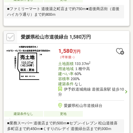
■ファミリーマート 道後湯之町店まで約750ｍ■道後商店街（道後
ハイカラ通り）まで約800ｍ
愛媛県松山市道後緑台 1,580万円
1,580
万円
（坪単価:-）
2
土地面積
133.37m
用途地域
１種中高
建ぺい率
60%
容積率
200%
建築条件
なし
伊予鉄道城南線 道後温泉駅 徒歩10
分
愛媛県松山市道後緑台
建築条件なし
更地
■業務スーパー 道後店まで約500ｍ■セブン-イレブン 松山道後喜
多町店まで約450ｍ■くすりのレデイ 道後緑台店まで約300ｍ