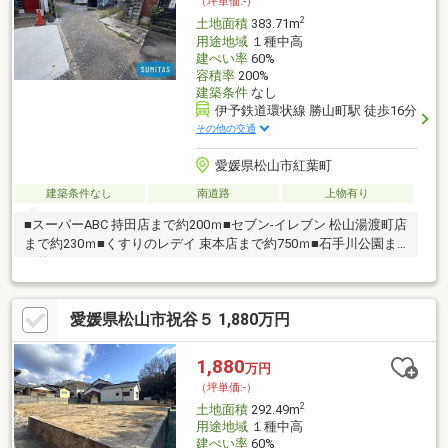
（坪単価:-）
2
土地面積
383.71m
用途地域
１種中高
建ぺい率
60%
容積率
200%
建築条件
なし
伊予鉄道環状線 勝山町駅 徒歩16分
その他の交通
愛媛県松山市紅葉町
建築条件なし
南道路
上物有り
■スーパーABC 持田店まで約200ｍ■セブン-イレブン 松山湯渡町店
まで約230ｍ■くすりのレデイ 束本店まで約750ｍ■石手川公園ま
で約300ｍ
愛媛県松山市祝谷５ 1,880万円
1,880
万円
（坪単価:-）
2
土地面積
292.49m
用途地域
１種中高
建ぺい率
60%