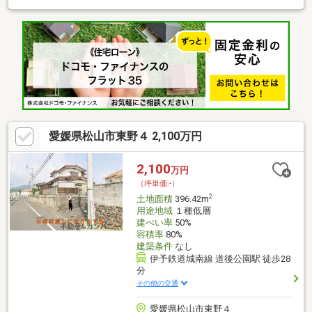
地です。白水台西公園まで徒歩1分、コンビニ徒歩7分と暮らしや
すい好立地。市街化調整区域ですが開発許可取得済のため住宅の
建築が可能です。第一種低層相当の落ち着いた街並みが保たれ、
組合による手厚い共用施設管理体制も整っているため安心してお
住まいいただけます。理想の住まいをここで叶えませんか？是非
一度現地をご確認下さい！
愛媛県松山市東野４ 2,100万円
2,100
万円
（坪単価:-）
2
土地面積
396.42m
用途地域
１種低層
建ぺい率
50%
容積率
80%
建築条件
なし
伊予鉄道城南線 道後公園駅 徒歩28
分
その他の交通
愛媛県松山市東野４