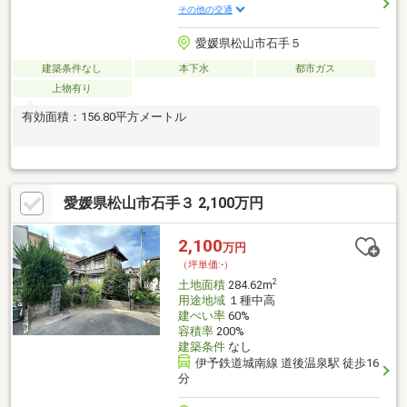
その他の交通
愛媛県松山市石手５
建築条件なし
本下水
都市ガス
上物有り
有効面積：156.80平方メートル
愛媛県松山市石手３ 2,100万円
2,100
万円
（坪単価:-）
2
土地面積
284.62m
用途地域
１種中高
建ぺい率
60%
容積率
200%
建築条件
なし
伊予鉄道城南線 道後温泉駅 徒歩16
分