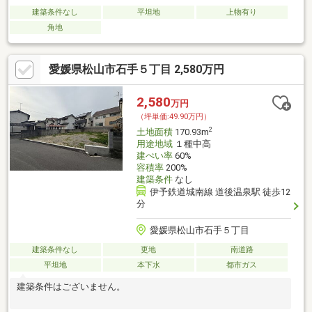
建築条件なし
平坦地
上物有り
角地
愛媛県松山市石手５丁目 2,580万円
2,580
万円
（坪単価:49.90万円）
2
土地面積
170.93m
用途地域
１種中高
建ぺい率
60%
容積率
200%
建築条件
なし
伊予鉄道城南線 道後温泉駅 徒歩12
分
愛媛県松山市石手５丁目
建築条件なし
更地
南道路
平坦地
本下水
都市ガス
建築条件はございません。