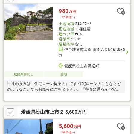
に合った金融機関をご提案させていただきます。SUUMO接客評
価コメント数ナンバーワンはお客様満足の証です。ぜひお気軽に
980
万円
お問い合わせ下さい。
（坪単価:-）
2
土地面積
214.97m
用途地域
１種住居
建ぺい率
60%
容積率
200%
建築条件
なし
伊予鉄道城南線 道後温泉駅 徒歩35
分
愛媛県松山市溝辺町
建築条件なし
更地
当社の強みは『住宅ローン提案力』です 住宅ローンのことならど
のようなことでもお気軽にご相談下さい。「審査に通るか不安」
「どの金融機関を選べばいいか分からない」「住宅ローン商品の
選び方が分からない」「車のローンがあるけど大丈夫？」「年齢
がネックになっている」皆様のご不安やお悩みを一緒に解決しま
愛媛県松山市上市２ 5,600万円
す！もちろん強引な営業は行いません。公平中立な立場でお客様
に合った金融機関をご提案させていただきます。
5,600
万円
（坪単価:-）