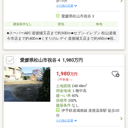
歩13分
その他の交通
愛媛県松山市祝谷３
建築条件なし
更地
角地
■スーパーABC 道後樋又店まで約300ｍ■セブン-イレブン 松山道後
今市店まで約400ｍ■くすりのレデイ 道後樋又店まで約450ｍ■祝
谷公園まで約350ｍ
愛媛県松山市祝谷４ 1,980万円
1,980
万円
（坪単価:-）
2
土地面積
248.48m
用途地域
１種中高
建ぺい率
60%
容積率
200%
建築条件
なし
伊予鉄道城南線 道後温泉駅 徒歩20
分
その他の交通