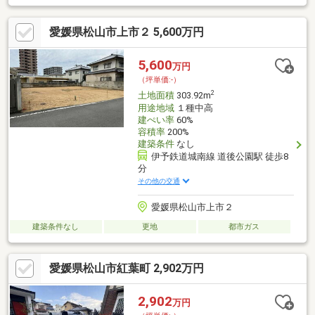
愛媛県松山市上市２ 5,600万円
5,600
万円
（坪単価:-）
2
土地面積
303.92m
用途地域
１種中高
建ぺい率
60%
容積率
200%
建築条件
なし
伊予鉄道城南線 道後公園駅 徒歩8
分
その他の交通
愛媛県松山市上市２
建築条件なし
更地
都市ガス
愛媛県松山市紅葉町 2,902万円
2,902
万円