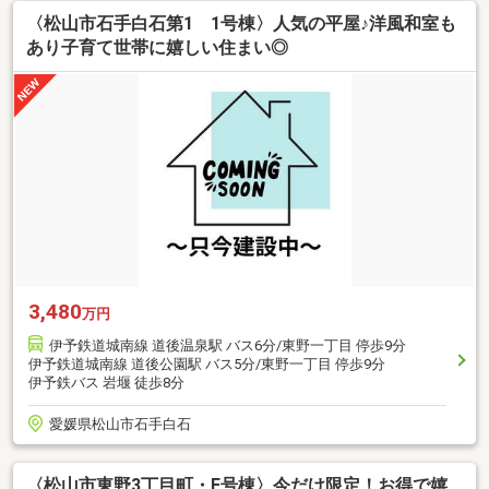
〈松山市石手白石第1 1号棟〉人気の平屋♪洋風和室も
あり子育て世帯に嬉しい住まい◎
3,480
万円
伊予鉄道城南線 道後温泉駅 バス6分/東野一丁目 停歩9分
伊予鉄道城南線 道後公園駅 バス5分/東野一丁目 停歩9分
伊予鉄バス 岩堰 徒歩8分
愛媛県松山市石手白石
〈松山市東野3丁目町・E号棟〉今だけ限定！お得で嬉