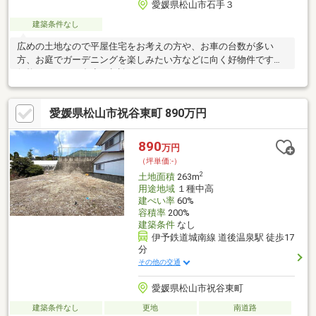
愛媛県松山市石手３
建築条件なし
広めの土地なので平屋住宅をお考えの方や、お車の台数が多い
方、お庭でガーデニングを楽しみたい方などに向く好物件です。
価格については多少の相談可。
愛媛県松山市祝谷東町 890万円
890
万円
（坪単価:-）
2
土地面積
263m
用途地域
１種中高
建ぺい率
60%
容積率
200%
建築条件
なし
伊予鉄道城南線 道後温泉駅 徒歩17
分
その他の交通
愛媛県松山市祝谷東町
建築条件なし
更地
南道路