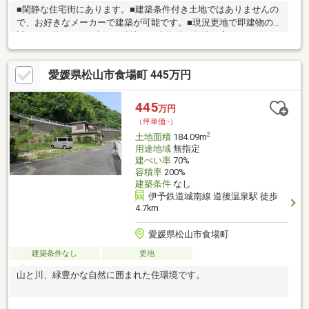
■閑静な住宅街にあります。■建築条件付き土地ではありませんの
で、お好きなメーカーで建築が可能です。■現況更地で即建物の
計画が可能です。■南側の隣地より本物件の敷地が高いため、日
当り良好です。■セブンスター石手店まで徒歩１１分の距離で
す。 ■敷地に合わせたお勧めの建物プランあります。
愛媛県松山市食場町 445万円
445
万円
（坪単価:-）
2
土地面積
184.09m
用途地域
無指定
建ぺい率
70%
容積率
200%
建築条件
なし
伊予鉄道城南線 道後温泉駅 徒歩
4.7km
愛媛県松山市食場町
建築条件なし
更地
山と川、緑豊かな自然に囲まれた住環境です。