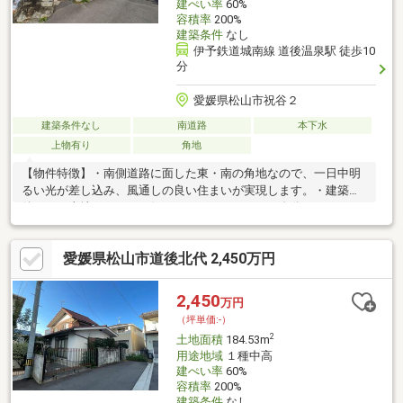
建ぺい率
60%
容積率
200%
建築条件
なし
伊予鉄道城南線 道後温泉駅 徒歩10
分
愛媛県松山市祝谷２
建築条件なし
南道路
本下水
上物有り
角地
【物件特徴】・南側道路に面した東・南の角地なので、一日中明
るい光が差し込み、風通しの良い住まいが実現します。・建築条
件なしの土地だから、お好みのハウスメーカーで自分たちらしい
こだわりの間取りを形にできます。・周辺は落ち着いた雰囲気の
閑静な住宅地。角地ならではの開放感に包まれながら、穏やかな
愛媛県松山市道後北代 2,450万円
時間を過ごせます。・業務スーパー道後店まで徒歩4分。重いお買
い物も負担にならず、毎日の献立作りがもっと楽しくスムーズ
に。※埋蔵文化財包蔵地内埋蔵文化財調査費用、解体費用、狭あ
2,450
万円
い申請は買主負担上物：木造スレート瓦葺2階建て 136.08m2
（坪単価:-）
S44年1月築
2
土地面積
184.53m
用途地域
１種中高
建ぺい率
60%
容積率
200%
建築条件
なし