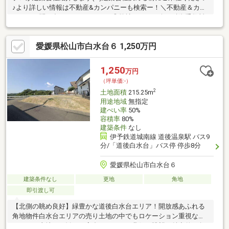
♪より詳しい情報は不動産&カンパニーも検索ー！＼不動産＆カン
パニーに問い合わせるメリット／◎弊社からの紹介で融資手数料
が半額になる銀行有！◎簡易ホームインスペクションします！◎
追加工事の提案と価格に自信があります！◎金額的に最小限で済
愛媛県松山市白水台６ 1,250万円
む買い方教えます！◎他社掲載の物件も含んでご案内ツアー可
能！物件を比較できます！◎楽しい！ってよく言われます(^^)/弊
社のHPにも書ききれない情報公開しておりますので、詳しくはそ
1,250
万円
ちらもご覧ください
（坪単価:-）
2
土地面積
215.25m
用途地域
無指定
建ぺい率
50%
容積率
80%
建築条件
なし
伊予鉄道城南線 道後温泉駅 バス9
分/「道後白水台」バス停 停歩8分
愛媛県松山市白水台６
建築条件なし
更地
角地
即引渡し可
【北側の眺め良好】緑豊かな道後白水台エリア！開放感あふれる
角地物件白水台エリアの売り土地の中でもロケーション重視なら
こちらの土地がお勧め！高台ならではの北側の眺望が魅力的な角