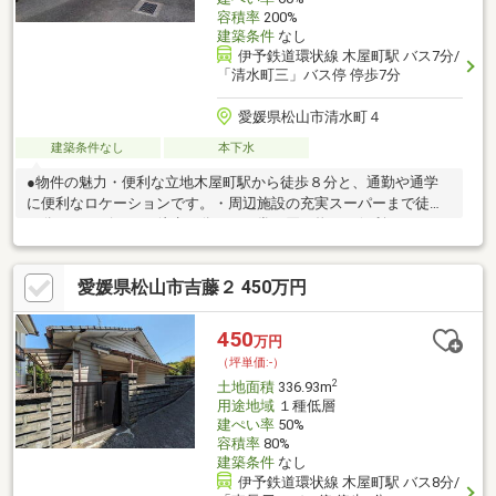
容積率
200%
建築条件
なし
伊予鉄道環状線 木屋町駅 バス7分/
「清水町三」バス停 停歩7分
愛媛県松山市清水町４
建築条件なし
本下水
●物件の魅力・便利な立地木屋町駅から徒歩８分と、通勤や通学
に便利なロケーションです。・周辺施設の充実スーパーまで徒歩
８分、コンビニまで徒歩７分と、日常の買い物にも便利です。・
快適な住環境市街化区域・二中高住専地域に位置する閑静な住環
境です。広さ１７１．９m2のゆとりある土地で、多様なプランニ
愛媛県松山市吉藤２ 450万円
ングが可能です。古家あり。北側前面道路：４２条に準ずる道・
狭あい申請（セットバック）必要※セットバック：狭い道路に面
する土地に建物を建てる際、道路の幅を確保するために、土地を
450
万円
後退させること
（坪単価:-）
2
土地面積
336.93m
用途地域
１種低層
建ぺい率
50%
容積率
80%
建築条件
なし
伊予鉄道環状線 木屋町駅 バス8分/