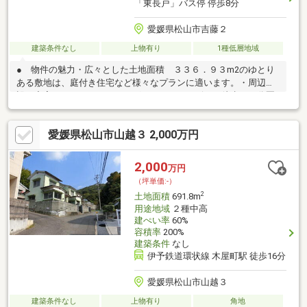
「東長戸」バス停 停歩8分
愛媛県松山市吉藤２
建築条件なし
上物有り
1種低層地域
● 物件の魅力・広々とした土地面積 ３３６．９３m2のゆとり
ある敷地は、庭付き住宅など様々なプランに適います。・周辺施
設も充実 スーパーやドラッグストア、コンビニが徒歩１２分圏
内にそろい、日常生活に便利な立地です。・落ち着いた住環境
住宅地内に位置し、閑静で暮らしやすい環境が魅力です。
愛媛県松山市山越３ 2,000万円
2,000
万円
（坪単価:-）
2
土地面積
691.8m
用途地域
２種中高
建ぺい率
60%
容積率
200%
建築条件
なし
伊予鉄道環状線 木屋町駅 徒歩16分
愛媛県松山市山越３
建築条件なし
上物有り
角地