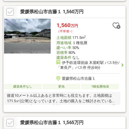
をサポートし、不動産探しをスムーズにいたします。お気軽にお
問い合わせください(^_^)
愛媛県松山市吉藤１ 1,560万円
1,560
万円
（坪単価:-）
2
土地面積
171.5m
用途地域
１種低層
建ぺい率
50%
容積率
80%
建築条件
なし
伊予鉄道環状線 木屋町駅 バス5分/
「東長戸」バス停 停歩8分
愛媛県松山市吉藤１
建築条件なし
更地
1種低層地域
接道10メートル以上あると非常時にも役立ちます。土地面積は
171.5㎡(公簿)となっています。土地の購入をご検討されているな
ら、ニーズも高いこちらの売地はいかがでしょうか。第一種低層
住居専用地域では主に1～2階建ての低層住宅がゆったりと立ち並
ぶような住宅街が形成される傾向にあります。平坦地なので、買
愛媛県松山市吉藤１ 1,565万円
い物のときの道のりで負担抑えることができますよ。