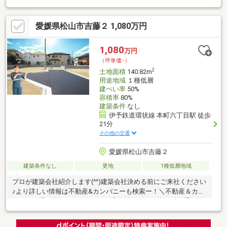
愛媛県松山市吉藤２ 1,080万円
1,080
万円
（坪単価:-）
2
土地面積
140.82m
用途地域
１種低層
建ぺい率
50%
容積率
80%
建築条件
なし
伊予鉄道環状線 本町六丁目駅 徒歩
21分
その他の交通
愛媛県松山市吉藤２
建築条件なし
更地
1種低層地域
プロが建築会社紹介します(^^)建築会社決める前にご来社ください
♪より詳しい情報は不動産&カンパニーも検索ー！＼不動産＆カン
パニーに問い合わせるメリット／◎弊社からの紹介で融資手数料
が半額になる銀行有！◎簡易ホームインスペクションします！◎
追加工事の提案と価格に自信があります！◎金額的に最小限で済