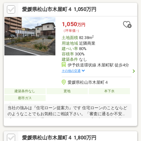
愛媛県松山市木屋町４ 1,050万円
1,050
万円
（坪単価:-）
2
土地面積
82.38m
用途地域
近隣商業
建ぺい率
80%
容積率
300%
建築条件
なし
伊予鉄道環状線 木屋町駅 徒歩4分
その他の交通
愛媛県松山市木屋町４
建築条件なし
更地
本下水
都市ガス
当社の強みは『住宅ローン提案力』です 住宅ローンのことならど
のようなことでもお気軽にご相談下さい。「審査に通るか不安」
「どの金融機関を選べばいいか分からない」「住宅ローン商品の
選び方が分からない」「車のローンがあるけど大丈夫？」「年齢
がネックになっている」皆様のご不安やお悩みを一緒に解決しま
愛媛県松山市木屋町４ 1,800万円
す！もちろん強引な営業は行いません。公平中立な立場でお客様