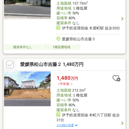
2
土地面積
157.73m
用途地域
１種低層
建ぺい率
50%
容積率
80%
建築条件
なし
伊予鉄道環状線 木屋町駅 徒歩30分
愛媛県松山市吉藤５
建築条件なし
1種低層地域
愛媛県松山市吉藤２ 1,480万円
1,480
万円
（坪単価:-）
2
土地面積
212.2m
用途地域
１種低層
建ぺい率
50%
容積率
80%
建築条件
なし
伊予鉄道環状線 本町六丁目駅 徒歩
31分
その他の交通