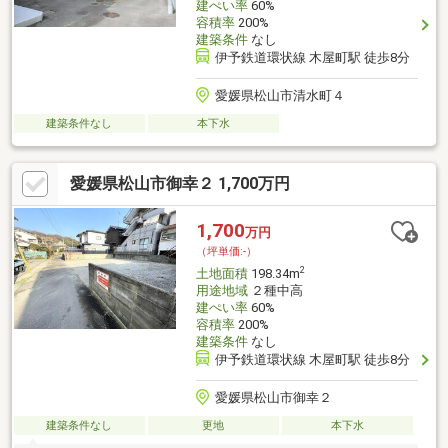
建ぺい率
60%
容積率
200%
建築条件
なし
伊予鉄道環状線 木屋町駅 徒歩8分
愛媛県松山市清水町４
建築条件なし
本下水
愛媛県松山市御幸２ 1,700万円
1,700
万円
（坪単価:-）
2
土地面積
198.34m
用途地域
２種中高
建ぺい率
60%
容積率
200%
建築条件
なし
伊予鉄道環状線 木屋町駅 徒歩8分
愛媛県松山市御幸２
建築条件なし
更地
本下水