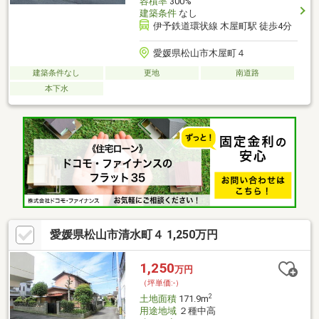
容積率
300%
建築条件
なし
伊予鉄道環状線 木屋町駅 徒歩4分
愛媛県松山市木屋町４
建築条件なし
更地
南道路
本下水
愛媛県松山市清水町４ 1,250万円
1,250
万円
（坪単価:-）
2
土地面積
171.9m
用途地域
２種中高