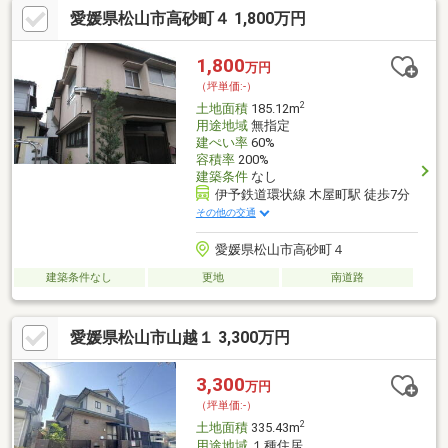
愛媛県松山市高砂町４ 1,800万円
1,800
万円
（坪単価:-）
2
土地面積
185.12m
用途地域
無指定
建ぺい率
60%
容積率
200%
建築条件
なし
伊予鉄道環状線 木屋町駅 徒歩7分
その他の交通
愛媛県松山市高砂町４
建築条件なし
更地
南道路
愛媛県松山市山越１ 3,300万円
3,300
万円
（坪単価:-）
2
土地面積
335.43m
用途地域
１種住居