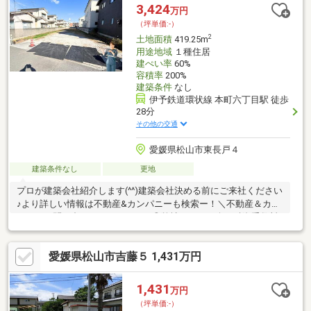
3,424
万円
（坪単価:-）
2
土地面積
419.25m
用途地域
１種住居
建ぺい率
60%
容積率
200%
建築条件
なし
伊予鉄道環状線 本町六丁目駅 徒歩
28分
その他の交通
愛媛県松山市東長戸４
建築条件なし
更地
プロが建築会社紹介します(^^)建築会社決める前にご来社ください
♪より詳しい情報は不動産&カンパニーも検索ー！＼不動産＆カン
パニーに問い合わせるメリット／◎弊社からの紹介で融資手数料
が半額になる銀行有！◎簡易ホームインスペクションします！◎
追加工事の提案と価格に自信があります！◎金額的に最小限で済
愛媛県松山市吉藤５ 1,431万円
む買い方教えます！◎他社掲載の物件も含んでご案内ツアー可
能！物件を比較できます！◎楽しい！ってよく言われます(^^)/弊
社のHPにも書ききれない情報公開しておりますので、詳しくはそ
1,431
万円
ちらもご覧ください
（坪単価:-）