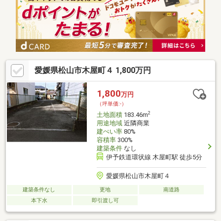
愛媛県松山市木屋町４ 1,800万円
1,800
万円
（坪単価:-）
2
土地面積
183.46m
用途地域
近隣商業
建ぺい率
80%
容積率
300%
建築条件
なし
伊予鉄道環状線 木屋町駅 徒歩5分
愛媛県松山市木屋町４
建築条件なし
更地
南道路
本下水
即引渡し可