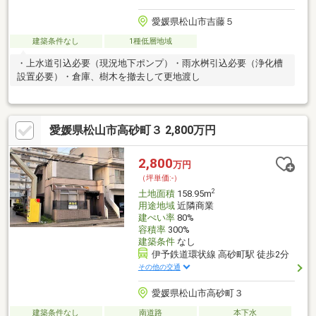
愛媛県松山市吉藤５
建築条件なし
1種低層地域
・上水道引込必要（現況地下ポンプ）・雨水桝引込必要（浄化槽
設置必要）・倉庫、樹木を撤去して更地渡し
愛媛県松山市高砂町３ 2,800万円
2,800
万円
（坪単価:-）
2
土地面積
158.95m
用途地域
近隣商業
建ぺい率
80%
容積率
300%
建築条件
なし
伊予鉄道環状線 高砂町駅 徒歩2分
その他の交通
愛媛県松山市高砂町３
建築条件なし
南道路
本下水