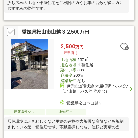
少し広めの土地・平屋住宅をご検討の方やお車の台数が多い方に
おすすめの物件です。
愛媛県松山市山越３ 2,500万円
2,500
万円
（坪単価:-）
2
土地面積
257m
用途地域
１種住居
建ぺい率
60%
容積率
200%
建築条件
なし
伊予鉄道環状線 木屋町駅 バス4分/
「北山越」バス停 停歩4分
愛媛県松山市山越３
建築条件なし
上物有り
居住環境にふさわしくない用途の建物や大規模な店舗なども規制
されている第一種住居地域。不動産探しなら、信頼と実績の当社
にぜひお任せください。知識豊富なスタッフが親切丁寧にお客様