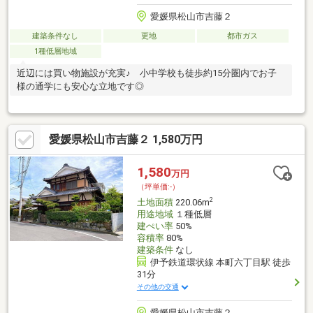
愛媛県松山市吉藤２
建築条件なし
更地
都市ガス
1種低層地域
近辺には買い物施設が充実♪ 小中学校も徒歩約15分圏内でお子
様の通学にも安心な立地です◎
愛媛県松山市吉藤２ 1,580万円
1,580
万円
（坪単価:-）
2
土地面積
220.06m
用途地域
１種低層
建ぺい率
50%
容積率
80%
建築条件
なし
伊予鉄道環状線 本町六丁目駅 徒歩
31分
その他の交通
愛媛県松山市吉藤２