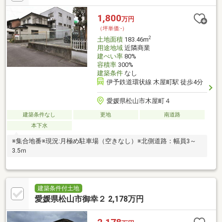
に合った金融機関をご提案させていただきます。
1,800
万円
（坪単価:-）
2
土地面積
183.46m
用途地域
近隣商業
建ぺい率
80%
容積率
300%
建築条件
なし
伊予鉄道環状線 木屋町駅 徒歩4分
愛媛県松山市木屋町４
建築条件なし
更地
南道路
本下水
※集合地番※現況:月極め駐車場（空きなし）※北側道路：幅員3～
3.5ｍ
建築条件付土地
愛媛県松山市御幸２ 2,178万円