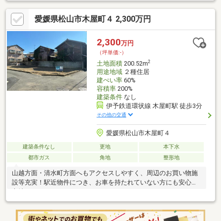
愛媛県松山市木屋町４ 2,300万円
2,300
万円
（坪単価:-）
2
土地面積
200.52m
用途地域
２種住居
建ぺい率
60%
容積率
200%
建築条件
なし
伊予鉄道環状線 木屋町駅 徒歩3分
その他の交通
愛媛県松山市木屋町４
建築条件なし
更地
本下水
都市ガス
角地
整形地
山越方面・清水町方面へもアクセスしやすく、周辺のお買い物施
設等充実！駅近物件につき、お車を持たれていない方にも安心な
立地です。