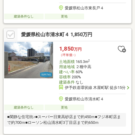
愛媛県松山市東長戸４
建築条件なし
更地
愛媛県松山市清水町４ 1,850万円
1,850
万円
（坪単価:-）
2
土地面積
165.3m
用途地域
２種中高
建ぺい率
60%
容積率
200%
建築条件
なし
伊予鉄道環状線 木屋町駅 徒歩15分
愛媛県松山市清水町４
建築条件なし
更地
■閑静な住宅街♪■スーパー日東高砂店まで約450ｍ■フジ本町店ま
で約700ｍ■ローソン松山清水町3丁目店まで約650ｍ