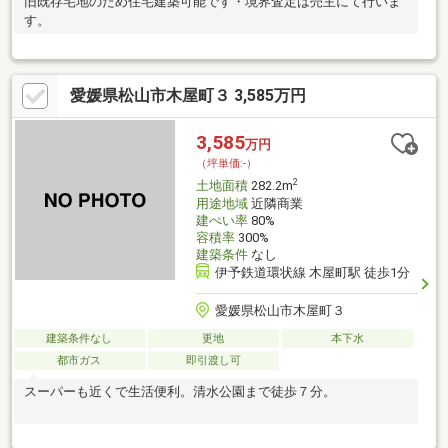
旧既存宅地のため住宅建築可能です・境界査定は売主にて行いま
す。
愛媛県松山市木屋町３ 3,585万円
3,585
万円
（坪単価:-）
2
土地面積
282.2m
用途地域
近隣商業
建ぺい率
80%
容積率
300%
建築条件
なし
伊予鉄道環状線 木屋町駅 徒歩1分
愛媛県松山市木屋町３
建築条件なし
更地
本下水
都市ガス
即引渡し可
スーパーも近くで生活便利。清水公園まで徒歩７分。