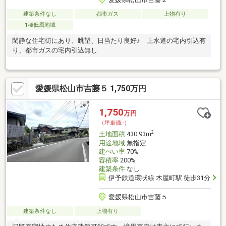
建築条件なし
都市ガス
上物有り
1種低層地域
閑静な住宅街にあり、眺望、日当たり良好♪ 上水道の宅内引込有
り、都市ガスの宅内引込無し
愛媛県松山市吉藤５ 1,750万円
1,750
万円
（坪単価:-）
2
土地面積
430.93m
用途地域
無指定
建ぺい率
70%
容積率
200%
建築条件
なし
伊予鉄道環状線 木屋町駅 徒歩31分
愛媛県松山市吉藤５
建築条件なし
上物有り