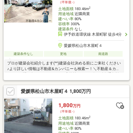
（坪単価:-）
2
土地面積
183.46m
用途地域
近隣商業
建ぺい率
80%
容積率
300%
建築条件
なし
伊予鉄道環状線 木屋町駅 徒歩4分
愛媛県松山市木屋町４
建築条件なし
更地
南道路
プロが建築会社紹介します(^^)建築会社決める前にご来社ください
♪より詳しい情報は不動産&カンパニーも検索ー！＼不動産＆カン
パニーに問い合わせるメリット／◎弊社からの紹介で融資手数料
が半額になる銀行有！◎簡易ホームインスペクションします！◎
追加工事の提案と価格に自信があります！◎金額的に最小限で済
愛媛県松山市木屋町４ 1,800万円
む買い方教えます！◎他社掲載の物件も含んでご案内ツアー可
能！物件を比較できます！◎楽しい！ってよく言われます(^^)/弊
社のHPにも書ききれない情報公開しておりますので、詳しくはそ
1,800
万円
ちらもご覧ください
（坪単価:-）
2
土地面積
183.46m
用途地域
近隣商業
建ぺい率
80%