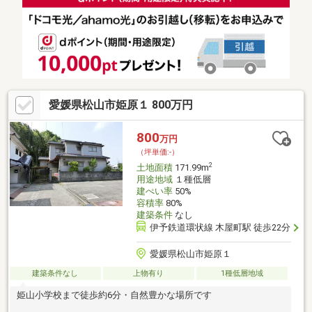
む買い方教えます！◎他社掲載の物件も含んでご案内ツアー可
能！物件を比較できます！◎楽しい！ってよく言われます(^^)/弊
社のHPにも書ききれない情報公開しておりますので、詳しくはそ
ちらもご覧ください
愛媛県松山市姫原１ 800万円
800
万円
（坪単価:-）
2
土地面積
171.99m
用途地域
１種低層
建ぺい率
50%
容積率
80%
建築条件
なし
伊予鉄道環状線 木屋町駅 徒歩22分
愛媛県松山市姫原１
建築条件なし
上物有り
1種低層地域
姫山小学校まで徒歩約6分・自然豊かな場所です