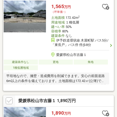
1,565
万円
（坪単価:-）
2
土地面積
172.42m
用途地域
１種低層
建ぺい率
50%
容積率
80%
建築条件
なし
伊予鉄道環状線 木屋町駅 バス5分/
「東長戸」バス停 停歩8分
愛媛県松山市吉藤１
建築条件なし
更地
角地
1種低層地域
平坦地なので、擁壁・造成費用を削減できます。安心の前面道路
6m以上の条件を備えております。土地面積は172.42㎡(公簿)でイ
チオシ。角地は2方向以上が道路になるため、ほかの建物との隣接
面が少ないのが特徴です。周辺環境の良い売地ですので、土地購
入をご検討の方におすすめです。
愛媛県松山市吉藤１ 1,890万円
1,890
万円