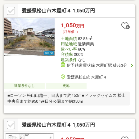
愛媛県松山市木屋町４ 1,050万円
1,050
万円
（坪単価:-）
2
土地面積
82.83m
用途地域
近隣商業
建ぺい率
80%
容積率
300%
建築条件
なし
伊予鉄道環状線 木屋町駅 徒歩3分
愛媛県松山市木屋町４
建築条件なし
更地
■ローソン 松山山越一丁目店まで約450ｍ■ドラッグセイムス 松山
中央店まで約950ｍ■日分公園まで約350ｍ
愛媛県松山市木屋町４ 1,050万円