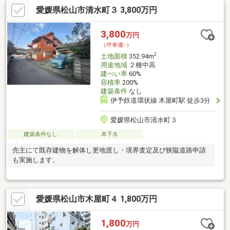
愛媛県松山市清水町３ 3,800万円
3,800
万円
（坪単価:-）
2
土地面積
352.94m
用途地域
２種中高
建ぺい率
60%
容積率
200%
建築条件
なし
伊予鉄道環状線 木屋町駅 徒歩3分
愛媛県松山市清水町３
建築条件なし
本下水
売主にて既存建物を解体し更地渡し・境界査定及び狭隘道路申請
も実施します。
愛媛県松山市木屋町４ 1,800万円
1,800
万円