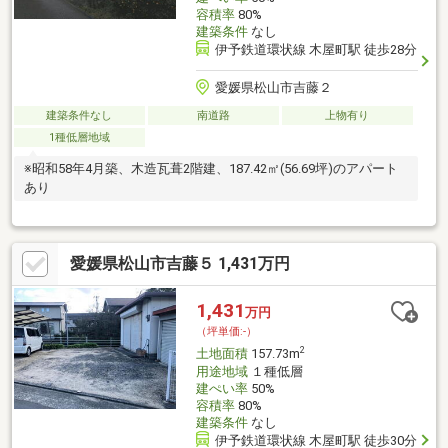
容積率
80%
建築条件
なし
伊予鉄道環状線 木屋町駅 徒歩28分
愛媛県松山市吉藤２
建築条件なし
南道路
上物有り
1種低層地域
※昭和58年4月築、木造瓦葺2階建、187.42㎡(56.69坪)のアパート
あり
愛媛県松山市吉藤５ 1,431万円
1,431
万円
（坪単価:-）
2
土地面積
157.73m
用途地域
１種低層
建ぺい率
50%
容積率
80%
建築条件
なし
伊予鉄道環状線 木屋町駅 徒歩30分