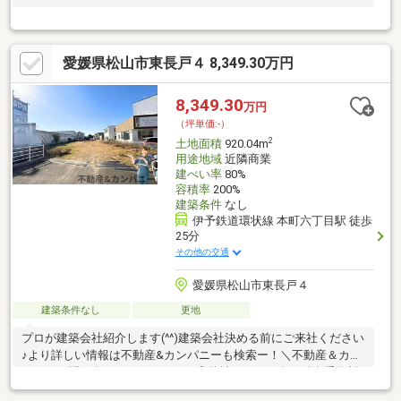
愛媛県松山市東長戸４ 8,349.30万円
8,349.30
万円
（坪単価:-）
2
土地面積
920.04m
用途地域
近隣商業
建ぺい率
80%
容積率
200%
建築条件
なし
伊予鉄道環状線 本町六丁目駅 徒歩
25分
その他の交通
愛媛県松山市東長戸４
建築条件なし
更地
プロが建築会社紹介します(^^)建築会社決める前にご来社ください
♪より詳しい情報は不動産&カンパニーも検索ー！＼不動産＆カン
パニーに問い合わせるメリット／◎弊社からの紹介で融資手数料
が半額になる銀行有！◎簡易ホームインスペクションします！◎