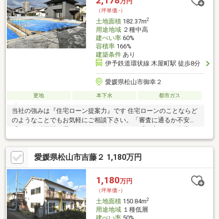
2,178
万円
（坪単価:-）
2
土地面積
182.37m
用途地域
２種中高
建ぺい率
60%
容積率
166%
建築条件
あり
伊予鉄道環状線 木屋町駅 徒歩8分
愛媛県松山市御幸２
更地
本下水
都市ガス
当社の強みは『住宅ローン提案力』です 住宅ローンのことならど
のようなことでもお気軽にご相談下さい。「審査に通るか不安」
「どの金融機関を選べばいいか分からない」「住宅ローン商品の
選び方が分からない」「車のローンがあるけど大丈夫？」「年齢
がネックになっている」皆様のご不安やお悩みを一緒に解決しま
愛媛県松山市吉藤２ 1,180万円
す！もちろん強引な営業は行いません。公平中立な立場でお客様
に合った金融機関をご提案させていただきます。SUUMO接客評
価コメント数ナンバーワンはお客様満足の証です。ぜひお気軽に
1,180
万円
お問い合わせ下さい。
（坪単価:-）
2
土地面積
150.84m
用途地域
１種低層
建ぺい率
50%