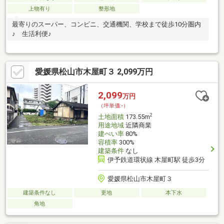
上物有り
整形地
最寄りのスーパー、コンビニ、交通機関、学校まで徒歩10分圏内
♪ 生活利便♪
愛媛県松山市木屋町３ 2,099万円
2,099
万円
（坪単価:-）
2
土地面積
173.55m
用途地域
近隣商業
建ぺい率
80%
容積率
300%
建築条件
なし
伊予鉄道環状線 木屋町駅 徒歩3分
愛媛県松山市木屋町３
建築条件なし
更地
本下水
角地