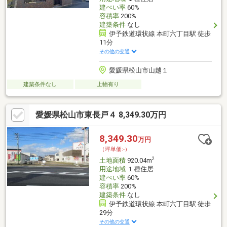
建ぺい率
60%
容積率
200%
建築条件
なし
伊予鉄道環状線 本町六丁目駅 徒歩
11分
その他の交通
愛媛県松山市山越１
建築条件なし
上物有り
愛媛県松山市東長戸４ 8,349.30万円
8,349.30
万円
（坪単価:-）
2
土地面積
920.04m
用途地域
１種住居
建ぺい率
60%
容積率
200%
建築条件
なし
伊予鉄道環状線 本町六丁目駅 徒歩
29分
その他の交通