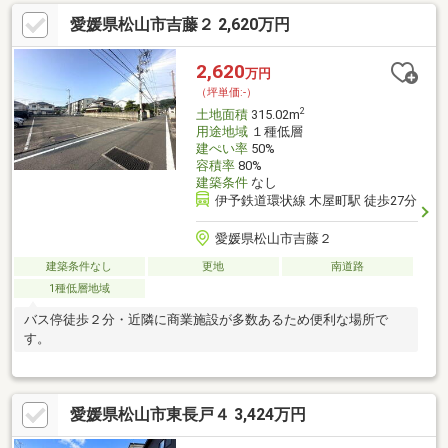
追加工事の提案と価格に自信があります！◎金額的に最小限で済
愛媛県松山市吉藤２ 2,620万円
む買い方教えます！◎他社掲載の物件も含んでご案内ツアー可
能！物件を比較できます！◎楽しい！ってよく言われます(^^)/弊
社のHPにも書ききれない情報公開しておりますので、詳しくはそ
2,620
万円
ちらもご覧ください
（坪単価:-）
2
土地面積
315.02m
用途地域
１種低層
建ぺい率
50%
容積率
80%
建築条件
なし
伊予鉄道環状線 木屋町駅 徒歩27分
愛媛県松山市吉藤２
建築条件なし
更地
南道路
1種低層地域
バス停徒歩２分・近隣に商業施設が多数あるため便利な場所で
す。
愛媛県松山市東長戸４ 3,424万円