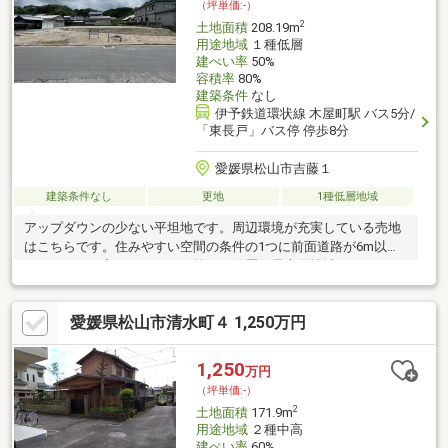
（坪単価:-）
2
土地面積
208.19m
用途地域
１種低層
建ぺい率
50%
容積率
80%
建築条件
なし
伊予鉄道環状線 木屋町駅 バス5分/
「東長戸」バス停 停歩8分
愛媛県松山市吉藤１
建築条件なし
更地
1種低層地域
アップダウンの少ない平坦地です。周辺環境が充実している売地
はこちらです。住みやすい空間の条件の1つに前面道路が6m以上
あるところを入れてみては。第一種低層住居専用地域はストレス
フリーな生活を送ることができ、静かな生活に適しています。土
地面積は208.19㎡(公簿)あります。
愛媛県松山市清水町４ 1,250万円
1,250
万円
（坪単価:-）
2
土地面積
171.9m
用途地域
２種中高
建ぺい率
60%