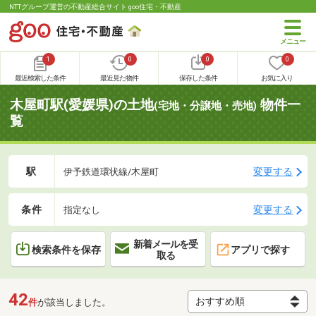
NTTグループ運営の不動産総合サイト goo住宅・不動産
1
0
0
0
最近検索した条件
最近見た物件
保存した条件
お気に入り
木屋町駅(愛媛県)の土地
物件一
(宅地・分譲地・売地)
覧
駅
変更する
伊予鉄道環状線/木屋町
条件
変更する
指定なし
新着メールを受
検索条件を保存
アプリで探す
取る
42
件
が該当しました。