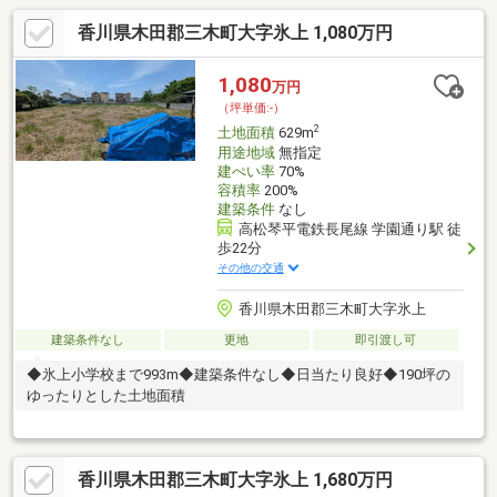
香川県木田郡三木町大字氷上 1,080万円
1,080
万円
（坪単価:-）
2
土地面積
629m
用途地域
無指定
建ぺい率
70%
容積率
200%
建築条件
なし
高松琴平電鉄長尾線 学園通り駅 徒
歩22分
その他の交通
香川県木田郡三木町大字氷上
建築条件なし
更地
即引渡し可
◆氷上小学校まで993m◆建築条件なし◆日当たり良好◆190坪の
ゆったりとした土地面積
香川県木田郡三木町大字氷上 1,680万円