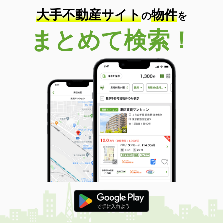
大手不動産サイト
物件
の
を
まとめて検索！