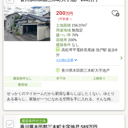
200
万円
（坪単価:-）
2
土地面積
256.07m
用途地域
無指定
建ぺい率
70%
容積率
200%
建築条件
なし
高松琴平電鉄長尾線 池戸駅 徒歩8
分
その他の交通
香川県木田郡三木町大字池戸
建築条件なし
本下水
上物有り
整形地
せっかくのマイホームだから窮屈な暮らしはしたくない。ゆとり
ある暮らし。家族が一つになれる空間を手に入れる。そんな純粋
な思いがマイホーム購入の夢を後押しします。自分の家だからこ
そ叶うライフスタイルです。自然とお子様といる時間が増え笑顔
も絶えない日常生活を手に入れる。将来は子供達にちゃんと部屋
を提供できる喜び。毎日の洗濯物も青空いっぱい、楽しくなる。
建築条件付土地
そんな生活がイメージできる物件です。是非お気軽にご覧下さい
香川県木田郡三木町大字池戸 589万円