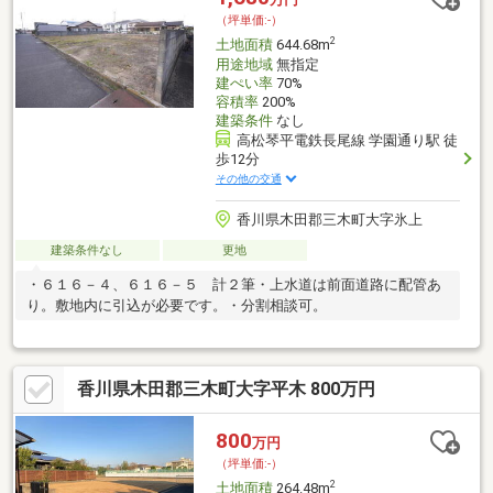
（坪単価:-）
2
土地面積
644.68m
用途地域
無指定
建ぺい率
70%
容積率
200%
建築条件
なし
高松琴平電鉄長尾線 学園通り駅 徒
歩12分
その他の交通
香川県木田郡三木町大字氷上
建築条件なし
更地
・６１６－４、６１６－５ 計２筆・上水道は前面道路に配管あ
り。敷地内に引込が必要です。・分割相談可。
香川県木田郡三木町大字平木 800万円
800
万円
（坪単価:-）
2
土地面積
264.48m