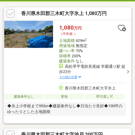
香川県木田郡三木町大字氷上 1,080万円
1,080
万円
（坪単価:-）
2
土地面積
629m
用途地域
無指定
建ぺい率
70%
容積率
200%
建築条件
なし
高松琴平電鉄長尾線 学園通り駅 徒
歩22分
その他の交通
香川県木田郡三木町大字氷上
建築条件なし
更地
即引渡し可
◆氷上小学校まで993m◆建築条件なし◆日当たり良好◆190坪の
ゆったりとした土地面積
香川県木田郡三木町大字池戸 200万円