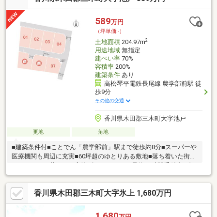
ませ。
589
万円
（坪単価:-）
2
土地面積
204.97m
用途地域
無指定
建ぺい率
70%
容積率
200%
建築条件
あり
高松琴平電鉄長尾線 農学部前駅 徒
歩9分
その他の交通
香川県木田郡三木町大字池戸
更地
角地
■建築条件付■ことでん「農学部前」駅まで徒歩約8分■スーパーや
医療機関も周辺に充実■60坪超のゆとりある敷地■落ち着いた街並
みでのびのび暮らせる立地《WEBからのご予約24時間受付中！》
まずはお気軽にお問い合わせください【 ファミリーホームの家づ
くり 】■土地+建物+外構全部セットで安心価格■毎月の住宅ロー
香川県木田郡三木町大字氷上 1,680万円
ンの支払いは家賃並み■予算・間取り・仕様等、様々なニーズに
お応えします■価格だけでなく品質にも妥協しません■設立30年の
経験と実績。品質と価格にこだわる家づくり
1,680
万円