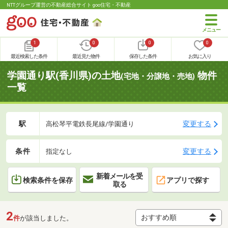
NTTグループ運営の不動産総合サイト goo住宅・不動産
1
0
0
0
最近検索した条件
最近見た物件
保存した条件
お気に入り
学園通り駅(香川県)の土地
物件
(宅地・分譲地・売地)
一覧
駅
変更する
高松琴平電鉄長尾線/学園通り
条件
変更する
指定なし
新着メールを受
検索条件を保存
アプリで探す
取る
2
件
が該当しました。