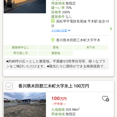
用途地域
無指定
建ぺい率
70%
容積率
200%
建築条件
なし
高松琴平電鉄長尾線 平木駅 徒歩13
分
その他の交通
香川県木田郡三木町大字平木
建築条件なし
更地
本下水
即引渡し可
整形地
■約80坪の広々とした整形地。平屋建や2世帯住宅等、様々なプラ
ンをご検討いただけます。■陽当たりに期待ができる南側道路で
す。■道路との間口も約17.8ｍと広いため、お車の乗り入れも簡単
です。■平木小学校まで徒歩圏内、通学路は住宅地を通るため、
お子様の通学も安心な立地です。
香川県木田郡三木町大字氷上 100万円
100
万円
（坪単価:-）
2
土地面積
305.98m
用途地域
無指定