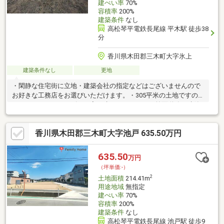
建ぺい率
70%
容積率
200%
建築条件
なし
高松琴平電鉄長尾線 平木駅 徒歩38
分
香川県木田郡三木町大字氷上
建築条件なし
更地
・閑静な住宅街に立地・建築会社の指定などはございませんので
お好きな工務店をお選びいただけます。・305平米の土地ですの
でゆったりしたサイズのお家が建てられます。・前面道路は建築
基準法上の二項道路になっておりますのでセットバックが必要で
す。・現況渡しとなりますのでご了承ください。
香川県木田郡三木町大字池戸 635.50万円
635.50
万円
（坪単価:-）
2
土地面積
214.41m
用途地域
無指定
建ぺい率
70%
容積率
200%
建築条件
なし
高松琴平電鉄長尾線 池戸駅 徒歩9