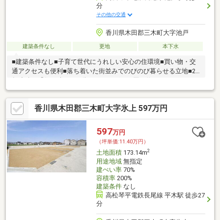
分
その他の交通
香川県木田郡三木町大字池戸
建築条件なし
更地
本下水
■建築条件なし■子育て世代にうれしい安心の住環境■買い物・交
通アクセスも便利■落ち着いた街並みでのびのび暮らせる立地■2
年連続で「住み続けたい街ランキング」四国１位
香川県木田郡三木町大字氷上 597万円
597
万円
（坪単価:11.40万円）
2
土地面積
173.14m
用途地域
無指定
建ぺい率
70%
容積率
200%
建築条件
なし
高松琴平電鉄長尾線 平木駅 徒歩27
分