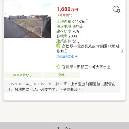
1,680
万円
（坪単価:-）
2
土地面積
644.68m
用途地域
無指定
建ぺい率
70%
容積率
200%
建築条件
なし
高松琴平電鉄長尾線 学園通り駅 徒
歩12分
その他の交通
香川県木田郡三木町大字氷上
建築条件なし
更地
・６１６－４、６１６－５ 計２筆・上水道は前面道路に配管あ
り。敷地内に引込が必要です。・分割相談可。