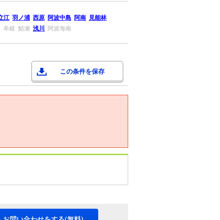
立江
羽ノ浦
西原
阿波中島
阿南
見能林
川
牟岐
鯖瀬
浅川
阿波海南
この条件を保存
・お問い合わせをする(無料)