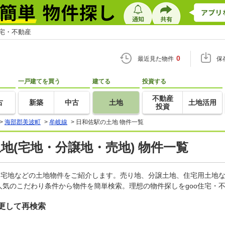
住宅・不動産
0
最近見た物件
保
一戸建てを買う
建てる
投資する
不動産
古
新築
中古
土地
土地活用
投資
>
海部郡美波町
>
牟岐線
>
日和佐駅の土地 物件一覧
土地(宅地・分譲地・売地) 物件一覧
、宅地などの土地物件をご紹介します。売り地、分譲土地、住宅用土地な
気のこだわり条件から物件を簡単検索。理想の物件探しをgoo住宅・
更して再検索