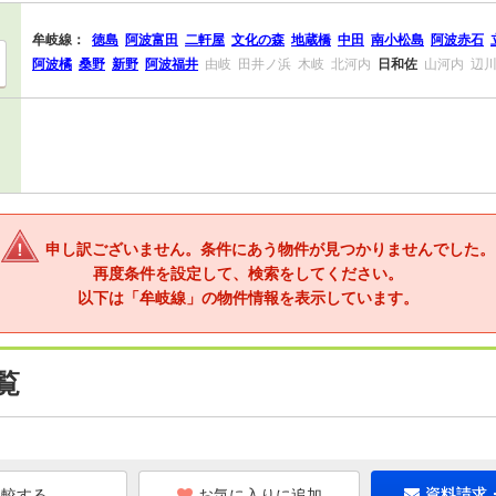
牟岐線：
徳島
阿波富田
二軒屋
文化の森
地蔵橋
中田
南小松島
阿波赤石
阿波橘
桑野
新野
阿波福井
由岐
田井ノ浜
木岐
北河内
日和佐
山河内
辺
申し訳ございません。条件にあう物件が見つかりませんでした。
再度条件を設定して、検索をしてください。
以下は「牟岐線」の物件情報を表示しています。
覧
お気に入りに追加
資料請求