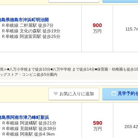
徳島県徳島市沖浜町明治開
900
ＪＲ牟岐線 二軒屋駅 徒歩7分
115.7
ＪＲ牟岐線 文化の森駅 徒歩19分
万円
ＪＲ牟岐線 阿波富田駅 徒歩25分
境≫■八万小学校まで徒歩10分■八万中学校 まで徒歩14分■保育園・幼稚園も徒歩1
ッグストア・コンビニ徒歩5分圏内
見学予約
お気に入りに追加
徳島県阿南市津乃峰町新浜
590
ＪＲ牟岐線 阿波橘駅 徒歩21分
203.4
ＪＲ牟岐線 見能林駅 徒歩38分
万円
ＪＲ牟岐線 阿南駅 徒歩4.9km