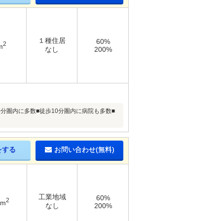
１種住居
60%
2
m
なし
200%
0分圏内に多数■徒歩10分圏内に病院も多数■
をする
お問い合わせ(無料)
工業地域
60%
2
2m
なし
200%