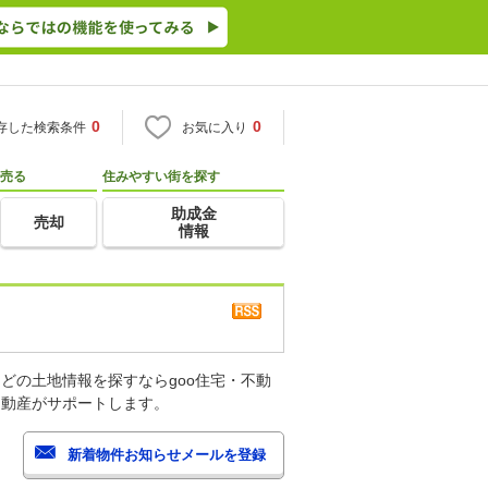
0
0
存した検索条件
お気に入り
売る
住みやすい街を探す
助成金
売却
情報
どの土地情報を探すならgoo住宅・不動
不動産がサポートします。