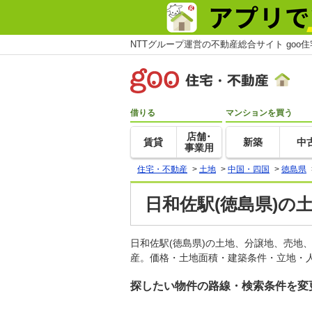
NTTグループ運営の不動産総合サイト goo
借りる
マンションを買う
店舗･
賃貸
新築
中
事業用
住宅・不動産
>
土地
>
中国・四国
>
徳島県
日和佐駅(徳島県)の
日和佐駅(徳島県)の土地、分譲地、売地
産。価格・土地面積・建築条件・立地・人
探したい物件の路線・検索条件を変