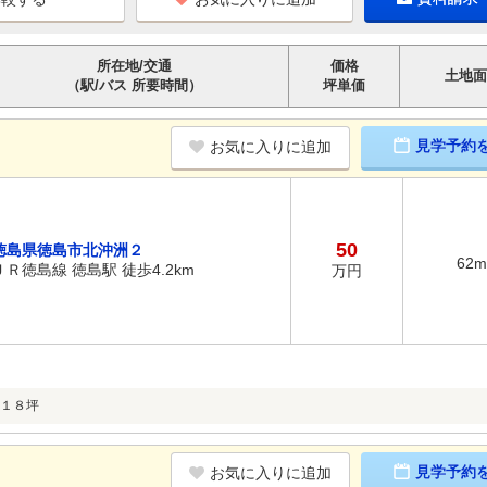
所在地/交通
価格
土地面
（駅/バス 所要時間）
坪単価
見学予約
お気に入りに追加
50
徳島県徳島市北沖洲２
62m
ＪＲ徳島線 徳島駅 徒歩4.2km
万円
１８坪
見学予約
お気に入りに追加