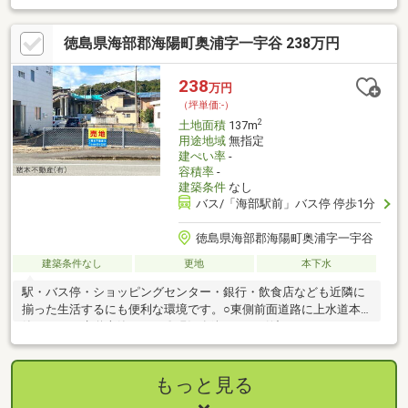
徳島県海部郡海陽町奥浦字一宇谷 238万円
238
万円
（坪単価:-）
2
土地面積
137m
用途地域
無指定
建ぺい率
-
容積率
-
建築条件
なし
バス/「海部駅前」バス停 停歩1分
徳島県海部郡海陽町奥浦字一宇谷
建築条件なし
更地
本下水
駅・バス停・ショッピングセンター・銀行・飲食店なども近隣に
揃った生活するにも便利な環境です。○東側前面道路に上水道本
管あり、下水道本管あり。〇現況有姿でのお引渡しとなります。
〇当社看板設置しています。～仲介物件です。詳しくはお気軽に
お尋ねください。～
もっと見る