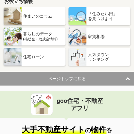
お役立ち情報
「住みたい街」
住まいのコラム
を見つけよう
暮らしのデータ
家賃相場
(補助金・助成金情報)
人気タウン
住宅ローン
ランキング
ページトップに戻る
goo住宅・不動産
アプリ
大手不動産サイト
物件
の
を