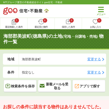
NTTグループ運営の不動産総合サイト goo住宅・不動産
1
0
0
0
最近検索した条件
最近見た物件
保存した条件
お気に入り
海部郡美波町(徳島県)の土地
物
(宅地・分譲地・売地)
件一覧
地域
変更する
海部郡美波町
条件
変更する
指定なし
新着メールを受
検索条件を保存
アプリで探す
取る
お探しの条件に該当する物件はありませんでした。