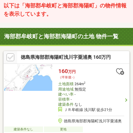
以下は「海部郡牟岐町と海部郡海陽町」の物件情報
を表示しています。
海部郡牟岐町と海部郡海陽町の土地 物件一覧
徳島県海部郡海陽町浅川字粟浦奥 160万円
160
万円
（坪単価:-）
2
土地面積
264m
用途地域
無指定
建ぺい率
-
容積率
-
建築条件
なし
ＪＲ牟岐線 浅川駅 徒歩21分
徳島県海部郡海陽町浅川字粟浦奥
建築条件なし
更地