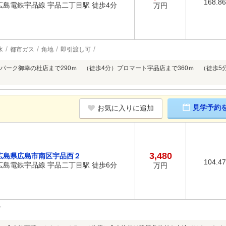
168.8
広島電鉄宇品線 宇品二丁目駅 徒歩4分
万円
水
都市ガス
角地
即引渡し可
パーク御幸の杜店まで290ｍ （徒歩4分）プロマート宇品店まで360ｍ （徒歩5
見学予約
お気に入りに追加
3,480
広島県広島市南区宇品西２
104.4
広島電鉄宇品線 宇品二丁目駅 徒歩6分
万円