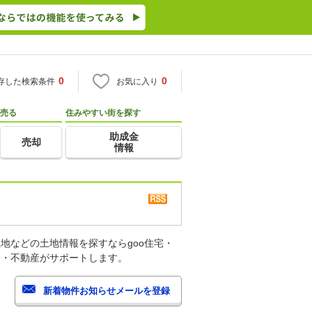
0
0
存した検索条件
お気に入り
売る
住みやすい街を探す
助成金
売却
情報
地などの土地情報を探すならgoo住宅・
宅・不動産がサポートします。