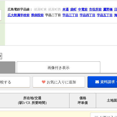
広島電鉄宇品線：
紙屋町東
紙屋町西
本通
袋町
中電前
市役所前
鷹野橋
広大附属学校前
県病院前
宇品二丁目
宇品三丁目
宇品四丁目
宇品五丁目
画像付き表示
お気に入りに追加
資料請求
所在地/交通
価格
土地面
（駅/バス 所要時間）
坪単価