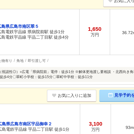
お気に入
広島県広島市南区翠５
1,650
広島電鉄宇品線 県病院前駅 徒歩1分
36.72
万円
広島電鉄宇品線 宇品二丁目駅 徒歩4分
上物有り
角地
即引渡し可
（視認性◎）○広電「県病院前」電停：徒歩1分 ※解体更地渡し要相談 ・北西向き角
徒歩4分〇翠町小学校：徒歩15分〇翠町中学校：徒歩11分
見学予約
お気に入りに追加
3,100
広島県広島市南区宇品御幸２
93m
広島電鉄宇品線 宇品二丁目駅 徒歩1分
万円