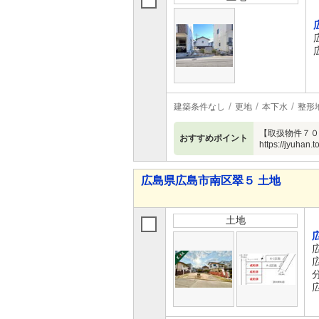
建築条件なし
更地
本下水
整形
【取扱物件７０
おすすめポイント
https://jyuhan.to
広島県広島市南区翠５ 土地
土地