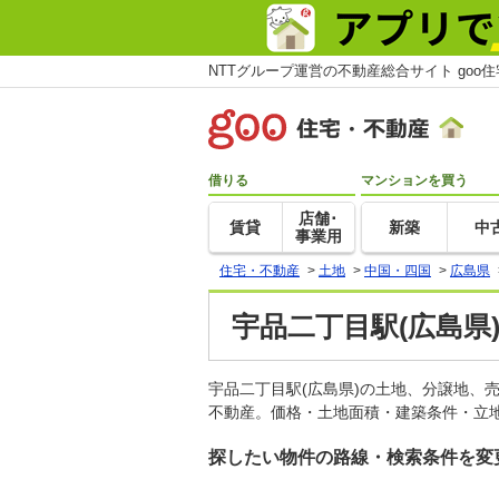
NTTグループ運営の不動産総合サイト goo
借りる
マンションを買う
店舗･
賃貸
新築
中
事業用
住宅・不動産
>
土地
>
中国・四国
>
広島県
宇品二丁目駅(広島県
宇品二丁目駅(広島県)の土地、分譲地、
不動産。価格・土地面積・建築条件・立地
探したい物件の路線・検索条件を変