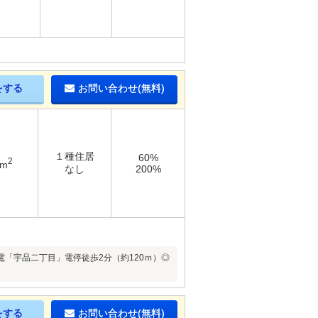
をする
お問い合わせ(無料)
１種住居
60%
2
2m
なし
200%
電「宇品二丁目」電停徒歩2分（約120ｍ）◎
をする
お問い合わせ(無料)