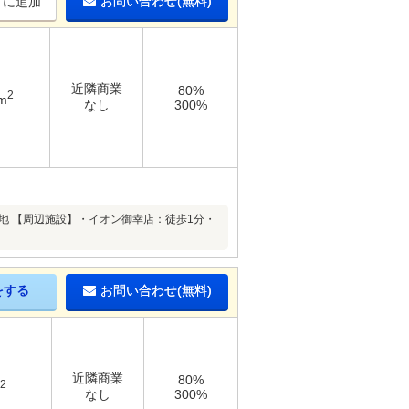
お問い合わせ(無料)
りに追加
近隣商業
80%
2
m
なし
300%
地 【周辺施設】・イオン御幸店：徒歩1分・
をする
お問い合わせ(無料)
近隣商業
80%
2
なし
300%