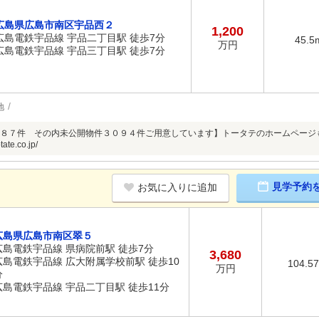
広島県広島市南区宇品西２
1,200
広島電鉄宇品線 宇品二丁目駅 徒歩7分
45.5
万円
広島電鉄宇品線 宇品三丁目駅 徒歩7分
地
８７件 その内未公開物件３０９４件ご用意しています】トータテのホームページ
tate.co.jp/
見学予約
お気に入りに追加
広島県広島市南区翠５
広島電鉄宇品線 県病院前駅 徒歩7分
3,680
広島電鉄宇品線 広大附属学校前駅 徒歩10
104.5
万円
分
広島電鉄宇品線 宇品二丁目駅 徒歩11分