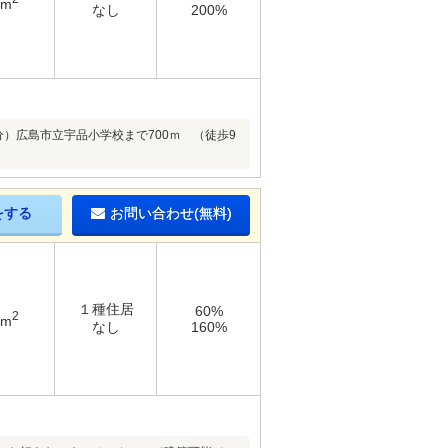
6m
なし
200%
分）広島市立宇品小学校まで700ｍ （徒歩9
をする
お問い合わせ(無料)
１種住居
60%
2
7m
なし
160%