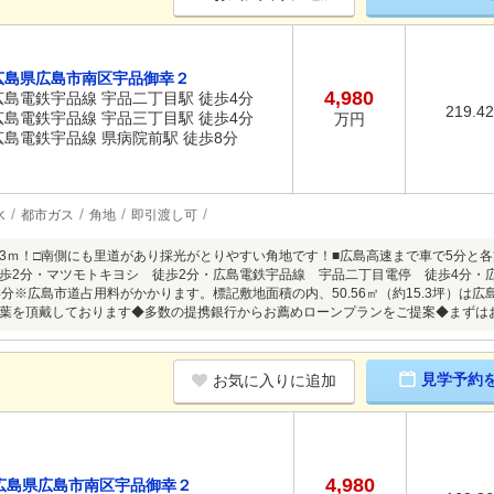
広島県広島市南区宇品御幸２
4,980
広島電鉄宇品線 宇品二丁目駅 徒歩4分
219.4
広島電鉄宇品線 宇品三丁目駅 徒歩4分
万円
広島電鉄宇品線 県病院前駅 徒歩8分
水
都市ガス
角地
即引渡し可
2.3ｍ！□南側にも里道があり採光がとりやすい角地です！■広島高速まで車で5分と各
歩2分・マツモトキヨシ 徒歩2分・広島電鉄宇品線 宇品二丁目電停 徒歩4分・
4分※広島市道占用料がかかります。標記敷地面積の内、50.56㎡（約15.3坪）は
葉を頂戴しております◆多数の提携銀行からお薦めローンプランをご提案◆まずは
見学予約
お気に入りに追加
4,980
広島県広島市南区宇品御幸２