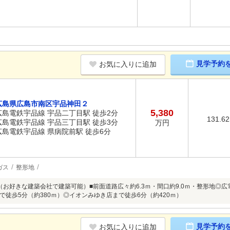
見学予約
お気に入りに追加
広島県広島市南区宇品神田２
5,380
広島電鉄宇品線 宇品二丁目駅 徒歩2分
131.6
広島電鉄宇品線 宇品三丁目駅 徒歩3分
万円
広島電鉄宇品線 県病院前駅 徒歩6分
ガス
整形地
（お好きな建築会社で建築可能）■前面道路広々約6.3ｍ・間口約9.0ｍ・整形地◎広
で徒歩5分（約380ｍ）◎イオンみゆき店まで徒歩6分（約420ｍ）
見学予約
お気に入りに追加