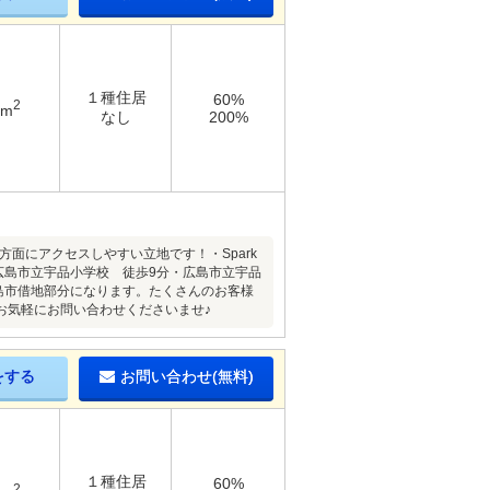
１種住居
60%
2
2m
なし
200%
方面にアクセスしやすい立地です！・Spark
広島市立宇品小学校 徒歩9分・広島市立宇品
広島市借地部分になります。たくさんのお客様
お気軽にお問い合わせくださいませ♪
をする
お問い合わせ(無料)
１種住居
60%
2