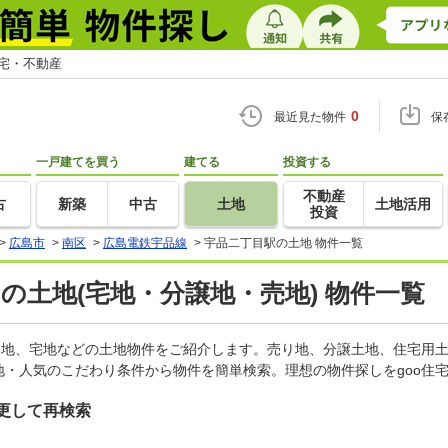
住宅・不動産
0
最近見た物件
保
一戸建てを買う
建てる
投資する
不動産
古
新築
中古
土地
土地活用
投資
>
広島市
>
南区
>
広島電鉄宇品線
>
宇品二丁目駅の土地 物件一覧
)の土地(宅地・分譲地・売地) 物件一覧
売地、宅地などの土地物件をご紹介します。売り地、分譲土地、住宅用土
・人気のこだわり条件から物件を簡単検索。理想の物件探しをgoo住
更して再検索