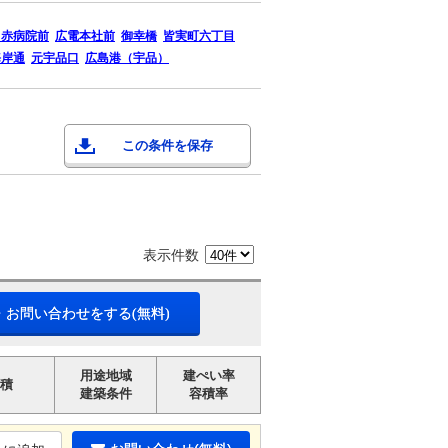
日赤病院前
広電本社前
御幸橋
皆実町六丁目
海岸通
元宇品口
広島港（宇品）
この条件を保存
表示件数
・お問い合わせをする(無料)
用途地域
建ぺい率
積
建築条件
容積率