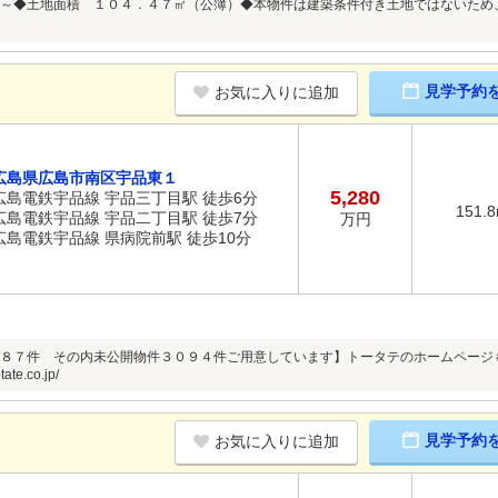
～◆土地面積 １０４．４７㎡（公簿）◆本物件は建築条件付き土地ではないため
見学予約
お気に入りに追加
広島県広島市南区宇品東１
5,280
広島電鉄宇品線 宇品三丁目駅 徒歩6分
151.
広島電鉄宇品線 宇品二丁目駅 徒歩7分
万円
広島電鉄宇品線 県病院前駅 徒歩10分
８７件 その内未公開物件３０９４件ご用意しています】トータテのホームページ
tate.co.jp/
見学予約
お気に入りに追加