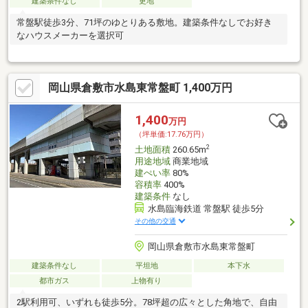
建築条件なし
更地
常盤駅徒歩3分、71坪のゆとりある敷地。建築条件なしでお好き
なハウスメーカーを選択可
岡山県倉敷市水島東常盤町 1,400万円
1,400
万円
（坪単価:17.76万円）
2
土地面積
260.65m
用途地域
商業地域
建ぺい率
80%
容積率
400%
建築条件
なし
水島臨海鉄道 常盤駅 徒歩5分
その他の交通
岡山県倉敷市水島東常盤町
建築条件なし
平坦地
本下水
都市ガス
上物有り
2駅利用可、いずれも徒歩5分。78坪超の広々とした角地で、自由