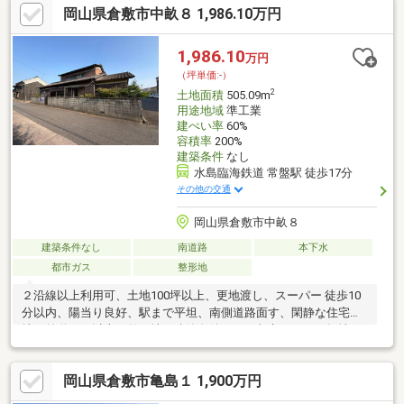
岡山県倉敷市中畝８ 1,986.10万円
1,986.10
万円
（坪単価:-）
2
土地面積
505.09m
用途地域
準工業
建ぺい率
60%
容積率
200%
建築条件
なし
水島臨海鉄道 常盤駅 徒歩17分
その他の交通
岡山県倉敷市中畝８
建築条件なし
南道路
本下水
都市ガス
整形地
２沿線以上利用可、土地100坪以上、更地渡し、スーパー 徒歩10
分以内、陽当り良好、駅まで平坦、南側道路面す、閑静な住宅
地、前道６ｍ以上、整形地、建築条件なし、都市ガス、平坦地
岡山県倉敷市亀島１ 1,900万円