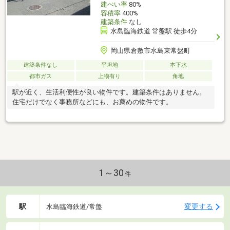
建ぺい率
80%
容積率
400%
建築条件
なし
水島臨海鉄道 常盤駅 徒歩4分
岡山県倉敷市水島東常盤町
建築条件なし
平坦地
本下水
都市ガス
上物有り
角地
駅が近く、生活利便性が良い物件です。建築条件はありません。
住宅だけでなく事務所などにも、お薦めの物件です。
1～30
件
駅
変更する
水島臨海鉄道/常盤