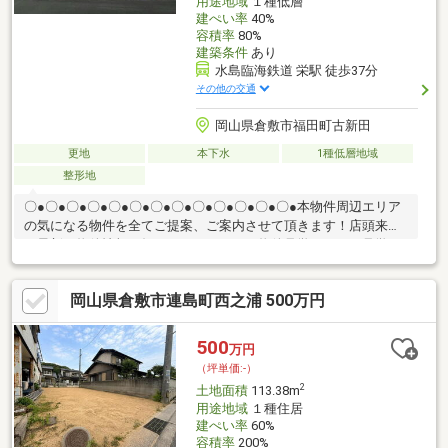
用途地域
１種低層
建ぺい率
40%
容積率
80%
建築条件
あり
水島臨海鉄道 栄駅 徒歩37分
その他の交通
岡山県倉敷市福田町古新田
更地
本下水
1種低層地域
整形地
〇●〇●〇●〇●〇●〇●〇●〇●〇●〇●〇●〇●〇●本物件周辺エリア
の気になる物件を全てご提案、ご案内させて頂きます！店頭来店
で最新の物件情報を知りたい！まとめて物件見学ができる見学ツ
アーは【その場で確定！ 見学予約する（無料）からご予約下さ
い】〇●〇●〇●〇●〇●〇●〇●〇●〇●〇●〇●〇●〇●●全11区画の
岡山県倉敷市連島町西之浦 500万円
分譲地！ラスト1区画です！他にも「これはどんな物件？」「住所
が知りたい」など、お気兼ねなくお問い合わせください。物件ご
とではなく、お客様ごとに担当者がサポートさせていただきま
500
万円
す。
（坪単価:-）
2
土地面積
113.38m
用途地域
１種住居
建ぺい率
60%
容積率
200%