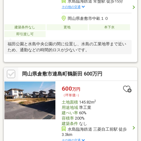
水島臨海鉄道 常盤駅 徒歩15分
その他の交通
岡山県倉敷市中畝１０
建築条件なし
更地
本下水
即引渡し可
福田公園と水島中央公園の間に位置し、水島の工業地帯まで近い
ため、通勤などの時間的ロスが少ないです。
岡山県倉敷市連島町鶴新田 600万円
600
万円
（坪単価:-）
2
土地面積
145.82m
用途地域
準工業
建ぺい率
60%
容積率
200%
建築条件
なし
水島臨海鉄道 三菱自工前駅 徒歩
3.3km
その他の交通