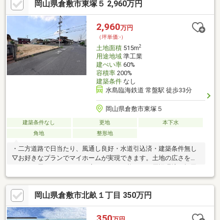
岡山県倉敷市東塚５ 2,960万円
2,960
万円
（坪単価:-）
2
土地面積
515m
用途地域
準工業
建ぺい率
60%
容積率
200%
建築条件
なし
水島臨海鉄道 常盤駅 徒歩33分
岡山県倉敷市東塚５
建築条件なし
更地
本下水
角地
整形地
・二方道路で日当たり、風通し良好・水道引込済・建築条件無し
▽お好きなプランでマイホームが実現できます。土地の広さを活
かした平屋やゆとりあるお庭づくりも可能です！周辺環境・福田
公園 539ｍ・徒歩約7分・セブンイレブン東塚5丁目 348ｍ・徒歩
約5分・第一福田小学校まで855ｍ・徒歩約11分・福田南中学校ま
岡山県倉敷市北畝１丁目 350万円
で985ｍ・徒歩約13分▽事前予約で平日でも案内可能です！▽ロ
ーン等のご相談もお申し付けください▽探し始めで分からない事
ばかりの方分かりやすくご説明する事を心がけております。些細
350
万円