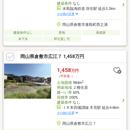
建築条件
なし
水島臨海鉄道 弥生駅 徒歩3.2km
その他の交通
岡山県倉敷市連島町西之浦
建築条件なし
更地
南道路
本下水
即引渡し可
岡山県倉敷市広江７ 1,458万円
1,458
万円
（坪単価:-）
2
土地面積
984m
用途地域
２種住居
建ぺい率
60%
容積率
200%
建築条件
なし
ＪＲ本四備讃線 木見駅 徒歩4.6km
その他の交通
岡山県倉敷市広江７