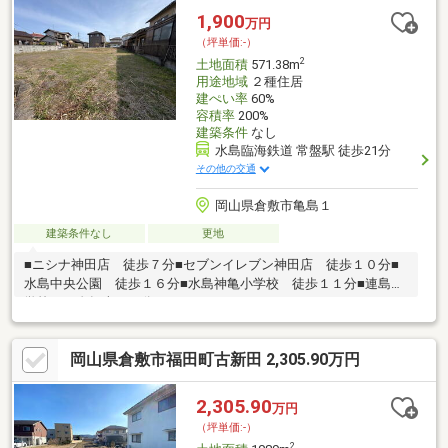
1,900
万円
（坪単価:-）
2
土地面積
571.38m
用途地域
２種住居
建ぺい率
60%
容積率
200%
建築条件
なし
水島臨海鉄道 常盤駅 徒歩21分
その他の交通
岡山県倉敷市亀島１
建築条件なし
更地
■ニシナ神田店 徒歩７分■セブンイレブン神田店 徒歩１０分■
水島中央公園 徒歩１６分■水島神亀小学校 徒歩１１分■連島中
学校 自転車で５分
岡山県倉敷市福田町古新田 2,305.90万円
2,305.90
万円
（坪単価:-）
2