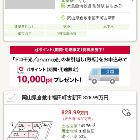
建築条件
なし
水島臨海鉄道 常盤駅 徒歩29分
岡山県倉敷市福田町古新田
建築条件なし
更地
本下水
都市ガス
1種低層地域
岡山県倉敷市福田町古新田 828.99万円
828.99
万円
（坪単価:18.30万円）
2
土地面積
149.76m
用途地域
１種住居
建ぺい率
60%