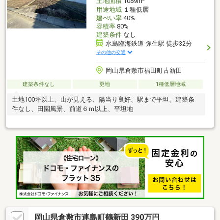
土地面積
1089m
用途地域
１種低層
建ぺい率
40%
容積率
80%
建築条件
なし
水島臨海鉄道 弥生駅 徒歩32分
その他の交通
岡山県倉敷市福田町古新田
建築条件なし
更地
1種低層地域
土地100坪以上、山が見える、陽当り良好、駅まで平坦、建築条
件なし、田園風景、前道６ｍ以上、平坦地
岡山県倉敷市連島町鶴新田 390万円