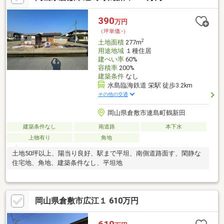
390
万円
（坪単価:-）
2
土地面積
277m
用途地域
１種住居
建ぺい率
60%
容積率
200%
建築条件
なし
水島臨海鉄道 栄駅 徒歩3.2km
その他の交通
岡山県倉敷市連島町鶴新田
建築条件なし
南道路
本下水
上物有り
角地
土地50坪以上、陽当り良好、駅まで平坦、南側道路面す、閑静な
住宅地、角地、建築条件なし、平坦地
岡山県倉敷市広江１ 610万円