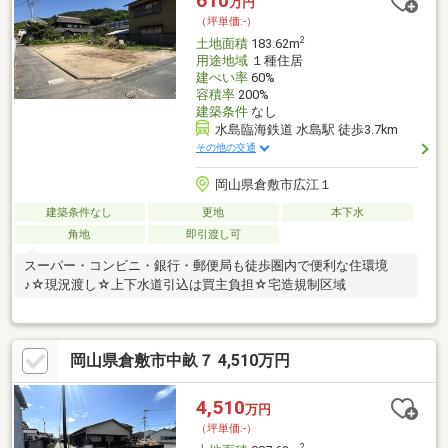
610
万円
（坪単価:-）
2
土地面積
183.62m
用途地域
１種住居
建ぺい率
60%
容積率
200%
建築条件
なし
水島臨海鉄道 水島駅 徒歩3.7km
その他の交通
岡山県倉敷市広江１
建築条件なし
更地
本下水
角地
即引渡し可
スーパー・コンビニ・銀行・郵便局も徒歩圏内で便利な住環境
♪☆現況渡し☆上下水道引込は買主負担☆宅造規制区域
岡山県倉敷市中畝７ 4,510万円
4,510
万円
（坪単価:-）
2