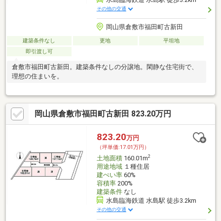
その他の交通
岡山県倉敷市福田町古新田
建築条件なし
更地
平坦地
即引渡し可
倉敷市福田町古新田。建築条件なしの分譲地。閑静な住宅街で、
理想の住まいを。
岡山県倉敷市福田町古新田 823.20万円
823.20
万円
（坪単価:17.01万円）
2
土地面積
160.01m
用途地域
１種住居
建ぺい率
60%
容積率
200%
建築条件
なし
水島臨海鉄道 水島駅 徒歩3.2km
その他の交通