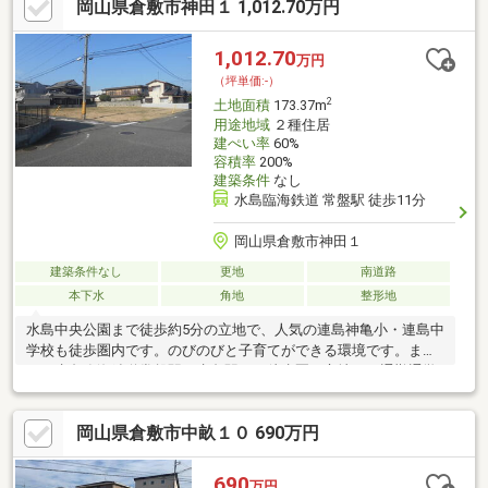
岡山県倉敷市神田１ 1,012.70万円
1,012.70
万円
（坪単価:-）
2
土地面積
173.37m
用途地域
２種住居
建ぺい率
60%
容積率
200%
建築条件
なし
水島臨海鉄道 常盤駅 徒歩11分
岡山県倉敷市神田１
建築条件なし
更地
南道路
本下水
角地
整形地
水島中央公園まで徒歩約5分の立地で、人気の連島神亀小・連島中
学校も徒歩圏内です。のびのびと子育てができる環境です。ま
た、水島臨海鉄道常盤駅・水島駅から徒歩圏の立地で、通勤通学
等の利便性もあります。（掲載物件のみでなく、他の販売区画も
ございます。）
岡山県倉敷市中畝１０ 690万円
690
万円