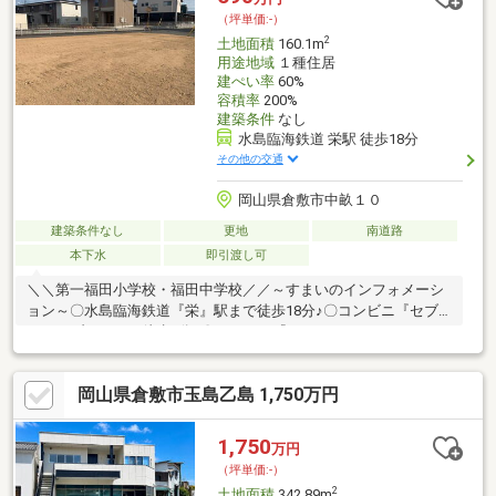
（坪単価:-）
2
土地面積
160.1m
用途地域
１種住居
建ぺい率
60%
容積率
200%
建築条件
なし
水島臨海鉄道 栄駅 徒歩18分
その他の交通
岡山県倉敷市中畝１０
建築条件なし
更地
南道路
本下水
即引渡し可
＼＼第一福田小学校・福田中学校／／～すまいのインフォメーシ
ョン～〇水島臨海鉄道『栄』駅まで徒歩18分♪〇コンビニ『セブ
ンイレブン』まで徒歩8分♪〇スーパー『ニシナフードバスケッ
ト』まで徒歩9分♪〇ドラッグストア『ひまわり』まで徒歩7分♪〇
第一福田小学校まで徒歩9分♪〇福田南中学校まで徒歩11分♪◇建
岡山県倉敷市玉島乙島 1,750万円
築条件なし、現況有姿渡し◇セットバック（道路後退）必要です
◇水道口径13ｍｍ◇お問合せ◇地域に根付いた安心の不動産取引
ならスカイホームへお任せください！！『資料請求』・『電話で
1,750
万円
問合せ』もお気軽にどうぞ（＾＾）/ フリーダイヤル 0120-41-
（坪単価:-）
4146 まで♪
2
土地面積
342.89m