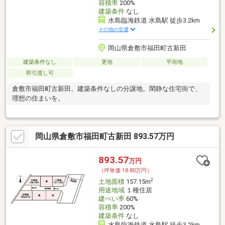
容積率
200%
建築条件
なし
水島臨海鉄道 水島駅 徒歩3.2km
その他の交通
岡山県倉敷市福田町古新田
建築条件なし
更地
平坦地
即引渡し可
倉敷市福田町古新田。建築条件なしの分譲地。閑静な住宅街で、
理想の住まいを。
岡山県倉敷市福田町古新田 893.57万円
893.57
万円
（坪単価:18.80万円）
2
土地面積
157.15m
用途地域
１種住居
建ぺい率
60%
容積率
200%
建築条件
なし
水島臨海鉄道 水島駅 徒歩3.2km