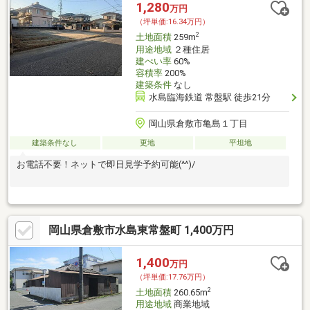
1,280
万円
（坪単価:16.34万円）
2
土地面積
259m
用途地域
２種住居
建ぺい率
60%
容積率
200%
建築条件
なし
水島臨海鉄道 常盤駅 徒歩21分
岡山県倉敷市亀島１丁目
建築条件なし
更地
平坦地
お電話不要！ネットで即日見学予約可能(^^)/
岡山県倉敷市水島東常盤町 1,400万円
1,400
万円
（坪単価:17.76万円）
2
土地面積
260.65m
用途地域
商業地域