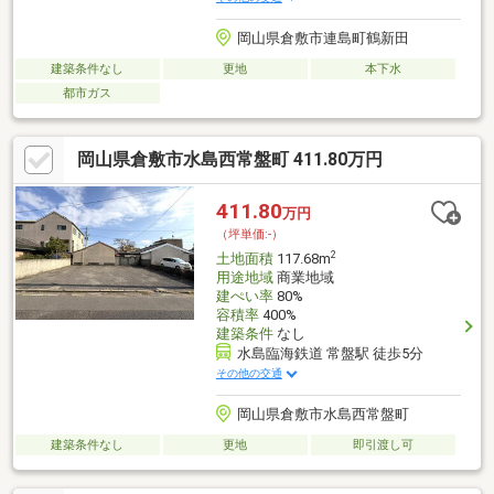
岡山県倉敷市連島町鶴新田
建築条件なし
更地
本下水
都市ガス
岡山県倉敷市水島西常盤町 411.80万円
411.80
万円
（坪単価:-）
2
土地面積
117.68m
用途地域
商業地域
建ぺい率
80%
容積率
400%
建築条件
なし
水島臨海鉄道 常盤駅 徒歩5分
その他の交通
岡山県倉敷市水島西常盤町
建築条件なし
更地
即引渡し可