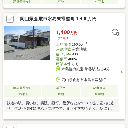
建築条件なし
更地
本下水
岡山県倉敷市水島東常盤町 1,400万円
1,400
万円
（坪単価:-）
2
土地面積
260.65m
用途地域
商業地域
建ぺい率
80%
容積率
400%
建築条件
なし
水島臨海鉄道 常盤駅 徒歩4分
岡山県倉敷市水島東常盤町
建築条件なし
本下水
都市ガス
上物有り
角地
整形地
鉄道の駅、買い物、病院、銀行、役所などがすべて徒歩圏内にあ
り、生活利便性に優れた立地です。また小学校も近く、駅にも近
いので通学にも便利です。さらに閑静な住宅地に位置するため、
事務所兼住宅などにもお薦めの物件です。