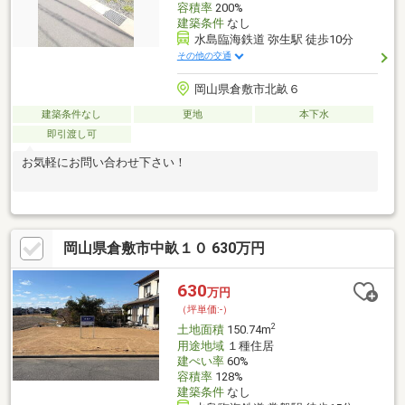
容積率
200%
建築条件
なし
水島臨海鉄道 弥生駅 徒歩10分
その他の交通
岡山県倉敷市北畝６
建築条件なし
更地
本下水
即引渡し可
お気軽にお問い合わせ下さい！
岡山県倉敷市中畝１０ 630万円
630
万円
（坪単価:-）
2
土地面積
150.74m
用途地域
１種住居
建ぺい率
60%
容積率
128%
建築条件
なし