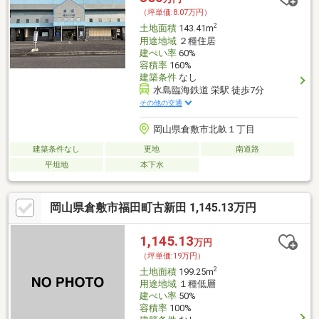
な事でもお気軽にお問合せください＾＾
（坪単価:8.07万円）
2
土地面積
143.41m
用途地域
２種住居
建ぺい率
60%
容積率
160%
建築条件
なし
水島臨海鉄道 栄駅 徒歩7分
その他の交通
岡山県倉敷市北畝１丁目
建築条件なし
更地
南道路
平坦地
本下水
岡山県倉敷市福田町古新田 1,145.13万円
1,145.13
万円
（坪単価:19万円）
2
土地面積
199.25m
用途地域
１種低層
建ぺい率
50%
容積率
100%