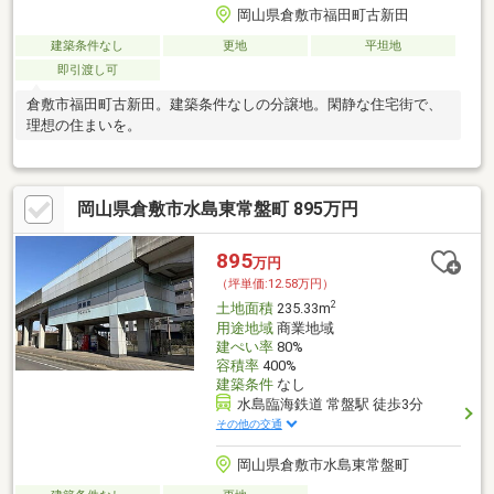
岡山県倉敷市福田町古新田
建築条件なし
更地
平坦地
即引渡し可
倉敷市福田町古新田。建築条件なしの分譲地。閑静な住宅街で、
理想の住まいを。
岡山県倉敷市水島東常盤町 895万円
895
万円
（坪単価:12.58万円）
2
土地面積
235.33m
用途地域
商業地域
建ぺい率
80%
容積率
400%
建築条件
なし
水島臨海鉄道 常盤駅 徒歩3分
その他の交通
岡山県倉敷市水島東常盤町