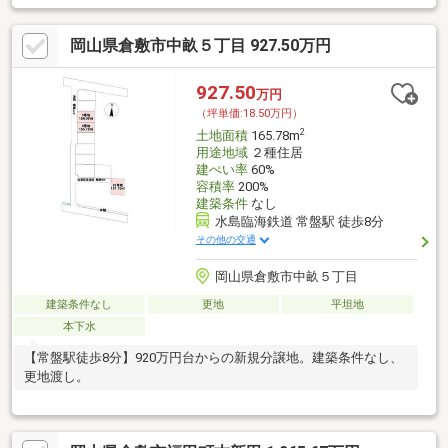
岡山県倉敷市中畝５丁目 927.50万円
927.50
万円
（坪単価:18.50万円）
2
土地面積
165.78m
用途地域
２種住居
建ぺい率
60%
容積率
200%
建築条件
なし
水島臨海鉄道 常盤駅 徒歩8分
その他の交通
岡山県倉敷市中畝５丁目
建築条件なし
更地
平坦地
本下水
【常盤駅徒歩8分】920万円台からの新規分譲地。建築条件なし、
更地渡し。