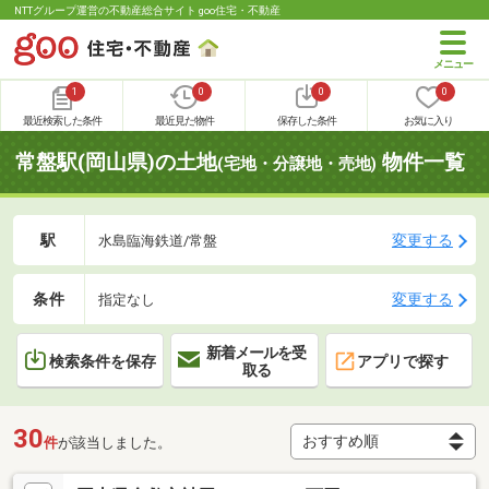
NTTグループ運営の不動産総合サイト goo住宅・不動産
1
0
0
0
最近検索した条件
最近見た物件
保存した条件
お気に入り
常盤駅(岡山県)の土地
物件一覧
(宅地・分譲地・売地)
駅
変更する
水島臨海鉄道/常盤
条件
変更する
指定なし
新着メールを受
検索条件を保存
アプリで探す
取る
30
件
が該当しました。