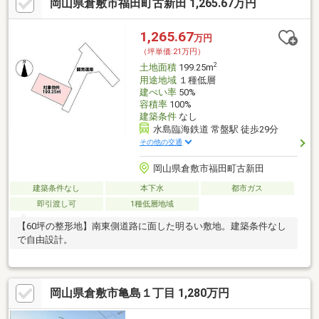
岡山県倉敷市福田町古新田 1,265.67万円
1,265.67
万円
（坪単価:21万円）
2
土地面積
199.25m
用途地域
１種低層
建ぺい率
50%
容積率
100%
建築条件
なし
水島臨海鉄道 常盤駅 徒歩29分
その他の交通
岡山県倉敷市福田町古新田
建築条件なし
本下水
都市ガス
即引渡し可
1種低層地域
【60坪の整形地】南東側道路に面した明るい敷地。建築条件なし
で自由設計。
岡山県倉敷市亀島１丁目 1,280万円