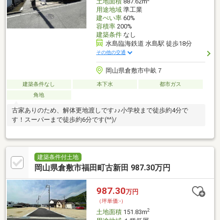
土地面積
887.62m
用途地域
準工業
建ぺい率
60%
容積率
200%
建築条件
なし
水島臨海鉄道 水島駅 徒歩18分
その他の交通
岡山県倉敷市中畝７
建築条件なし
本下水
都市ガス
角地
古家ありのため、解体更地渡しです♪♪小学校まで徒歩約4分で
す！スーパーまで徒歩約6分です(^^)/
建築条件付土地
岡山県倉敷市福田町古新田 987.30万円
987.30
万円
（坪単価:-）
2
土地面積
151.83m