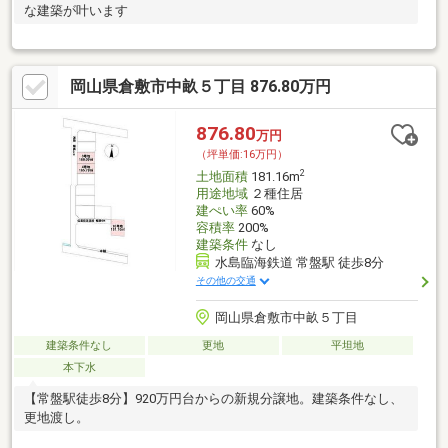
な建築が叶います
岡山県倉敷市中畝５丁目 876.80万円
876.80
万円
（坪単価:16万円）
2
土地面積
181.16m
用途地域
２種住居
建ぺい率
60%
容積率
200%
建築条件
なし
水島臨海鉄道 常盤駅 徒歩8分
その他の交通
岡山県倉敷市中畝５丁目
建築条件なし
更地
平坦地
本下水
【常盤駅徒歩8分】920万円台からの新規分譲地。建築条件なし、
更地渡し。