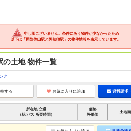
申し訳ございません。条件にあう物件が少なかったため
以下は「周防佐山駅と阿知須駅」の物件情報を表示しています。
駅の土地 物件一覧
ンク
お気に入りに追加
資料請求
所在地/交通
価格
土地面
（駅/バス 所要時間）
坪単価
見学予約