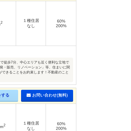
１種住居
60%
2
m
なし
200%
まで徒歩7分、中心エリアも近く便利な立地で
開発・販売、リノベーション」等、住まいに関
ができることをお約束します！不動産のこと
をする
お問い合わせ(無料)
１種住居
60%
2
8m
なし
200%