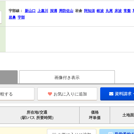
宇部線：
新山口
上嘉川
深溝
周防佐山
岩倉
阿知須
岐波
丸尾
床波
常盤
岩鼻
宇部
画像付き表示
お気に入りに追加
資料請求
所在地/交通
価格
土地面
（駅/バス 所要時間）
坪単価