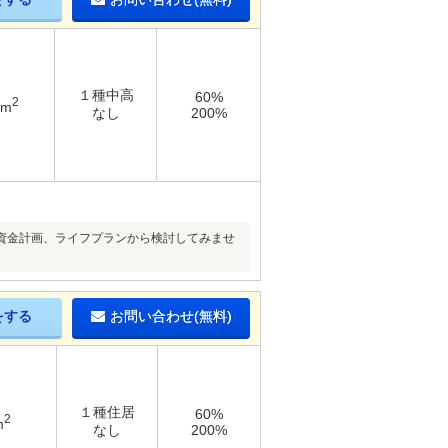
１種中高
60%
2
7m
なし
200%
資金計画、ライフプランから検討してみませ
をする
お問い合わせ(無料)
１種住居
60%
2
m
なし
200%