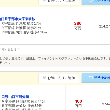
お気に入りに追加
山口県宇部市大字東岐波
380
ＪＲ宇部線 丸尾駅 徒歩17分
214.2
ＪＲ宇部線 岐波駅 徒歩21分
万円
ＪＲ宇部線 阿知須駅 徒歩4.3km
即引渡し可
しの良い立地です。建築士、ファイナンシャルプランナーがいる不動産会社です。
料です。
見学予約
お気に入りに追加
山口県山口市阿知須
400
ＪＲ宇部線 阿知須駅 徒歩14分
374
ＪＲ宇部線 岩倉駅 徒歩32分
万円