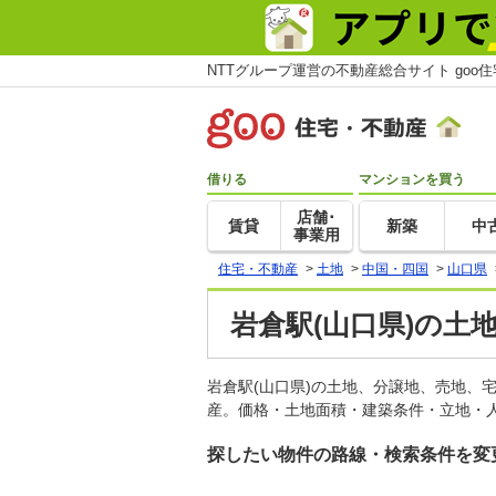
NTTグループ運営の不動産総合サイト goo
借りる
マンションを買う
店舗･
賃貸
新築
中
事業用
住宅・不動産
>
土地
>
中国・四国
>
山口県
岩倉駅(山口県)の土
岩倉駅(山口県)の土地、分譲地、売地、
産。価格・土地面積・建築条件・立地・人
探したい物件の路線・検索条件を変