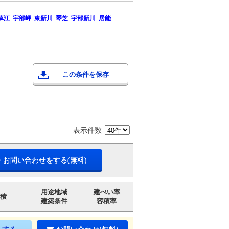
草江
宇部岬
東新川
琴芝
宇部新川
居能
この条件を保存
表示件数
・お問い合わせをする(無料)
用途地域
建ぺい率
積
建築条件
容積率