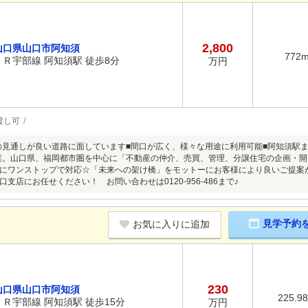
2,800
山口県山口市阿知須
772
ＪＲ宇部線 阿知須駅 徒歩8分
万円
渡し可
線の見通しが良い道路に面しています■間口が広く、様々な用途に利用可能■阿知須駅
創業。山口県、福岡都市圏を中心に「不動産の仲介、売買、管理、分譲住宅の企画・
にワンストップで対応☆「未来への架け橋」をモットーにお客様により良いご提案
支店にお任せください！ お問い合わせは0120-956-486まで♪
見学予約
お気に入りに追加
230
山口県山口市阿知須
225.9
ＪＲ宇部線 阿知須駅 徒歩15分
万円