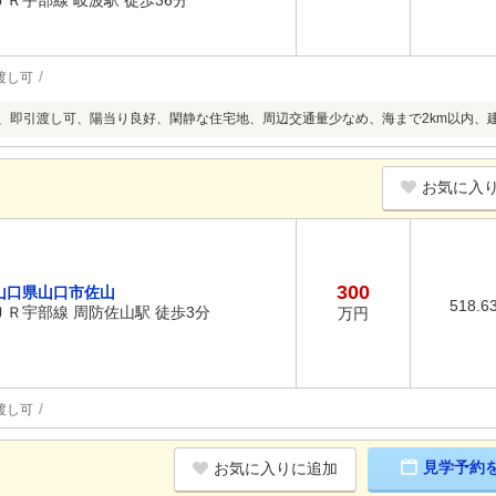
ＪＲ宇部線 岐波駅 徒歩36分
渡し可
上、即引渡し可、陽当り良好、閑静な住宅地、周辺交通量少なめ、海まで2km以内、
お気に入
300
山口県山口市佐山
518.6
ＪＲ宇部線 周防佐山駅 徒歩3分
万円
渡し可
見学予約
お気に入りに追加