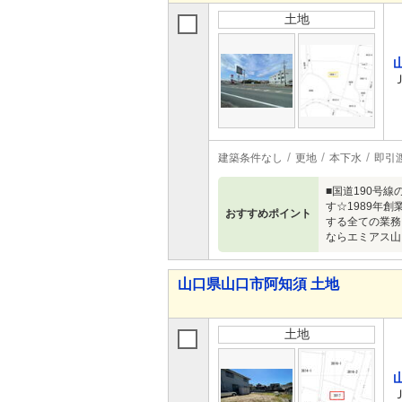
土地
建築条件なし
更地
本下水
即引
■国道190号
す☆1989年
おすすめポイント
する全ての業務
ならエミアス山口
山口県山口市阿知須 土地
土地