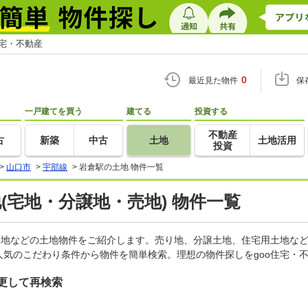
住宅・不動産
0
最近見た物件
保
一戸建てを買う
建てる
投資する
不動産
古
新築
中古
土地
土地活用
投資
>
山口市
>
宇部線
>
岩倉駅の土地 物件一覧
地(宅地・分譲地・売地) 物件一覧
宅地などの土地物件をご紹介します。売り地、分譲土地、住宅用土地など
気のこだわり条件から物件を簡単検索。理想の物件探しをgoo住宅・
更して再検索