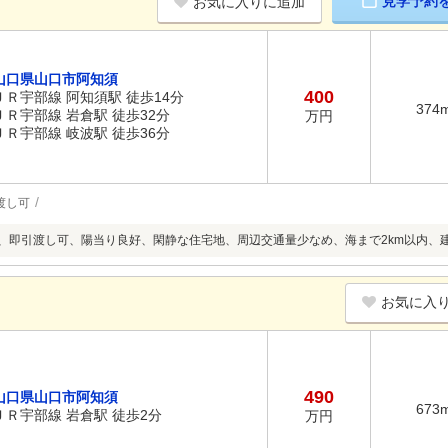
見学予約
お気に入りに追加
山口県山口市阿知須
400
ＪＲ宇部線 阿知須駅 徒歩14分
374
ＪＲ宇部線 岩倉駅 徒歩32分
万円
ＪＲ宇部線 岐波駅 徒歩36分
渡し可
上、即引渡し可、陽当り良好、閑静な住宅地、周辺交通量少なめ、海まで2km以内、
お気に入
490
山口県山口市阿知須
673
ＪＲ宇部線 岩倉駅 徒歩2分
万円