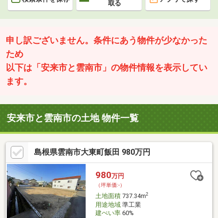
取る
申し訳ございません。条件にあう物件が少なかった
ため
以下は「安来市と雲南市」の物件情報を表示してい
ます。
安来市と雲南市の土地 物件一覧
島根県雲南市大東町飯田 980万円
980
万円
（坪単価:-）
2
土地面積
737.34m
用途地域
準工業
建ぺい率
60%