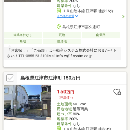
容積率
200%
建築条件
なし
ＪＲ山陰本線 江津駅 徒歩16分
その他の交通
島根県江津市嘉久志町
建築条件なし
更地
南道路
角地
整形地
「お家探し」「ご売却」は不動産システム株式会社におまかせ下
さい！TEL:0855-23-3101Mail:info-w@f-systm.co.jp
島根県江津市江津町 150万円
150
万円
（坪単価:-）
2
土地面積
68.12m
用途地域
近隣商業
建ぺい率
80%
容積率
200%
建築条件
なし
ＪＲ山陰本線 江津駅 徒歩9分