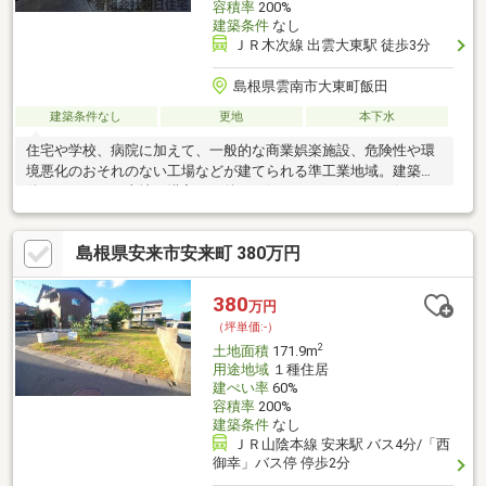
容積率
200%
建築条件
なし
ＪＲ木次線 出雲大東駅 徒歩3分
島根県雲南市大東町飯田
建築条件なし
更地
本下水
住宅や学校、病院に加えて、一般的な商業娯楽施設、危険性や環
境悪化のおそれのない工場などが建てられる準工業地域。建築条
件なしなので、土地を購入した後はお好みのタイミングで住まい
が建てられます。土地購入をお考えの方におすすめなのがこちら
の売地。土地のご購入をお考えなら、ぜひこちらの1100万円の土
島根県安来市安来町 380万円
地を。土地面積は737.34㎡(公簿)でございます。駅まで徒歩3分の
好立地です。
380
万円
（坪単価:-）
2
土地面積
171.9m
用途地域
１種住居
建ぺい率
60%
容積率
200%
建築条件
なし
ＪＲ山陰本線 安来駅 バス4分/「西
御幸」バス停 停歩2分