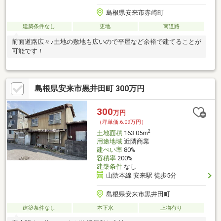
島根県安来市赤崎町
建築条件なし
更地
南道路
前面道路広々♪土地の敷地も広いので平屋など余裕で建てることが
可能です！
島根県安来市黒井田町 300万円
300
万円
（坪単価:6.09万円）
2
土地面積
163.05m
用途地域
近隣商業
建ぺい率
80%
容積率
200%
建築条件
なし
山陰本線 安来駅 徒歩5分
島根県安来市黒井田町
建築条件なし
本下水
上物有り