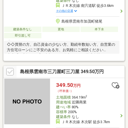
建築条件
なし
ＪＲ木次線 南宍道駅 徒歩3.6km
その他の交通
島根県雲南市加茂町猪尾
建築条件なし
更地
本下水
即引渡し可
◇◇買替の方、自己資金の少ない方、勤続年数短い方、自営業の
方住宅ローンにご不安のある方、お気軽にご相談ください
◇◇「お家探し」「ご売却」は不動産システム株式会社におまか
せ下さい！TEL:0852-67-1790Mail:info@f-systm.co.jp
島根県雲南市三刀屋町三刀屋 349.50万円
349.50
万円
（坪単価:-）
2
土地面積
364.19m
用途地域
近隣商業
建ぺい率
80%
容積率
200%
建築条件
なし
ＪＲ木次線 木次駅 徒歩3.7km