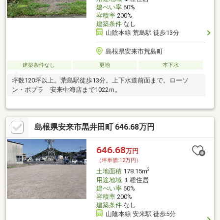
建ぺい率
60%
容積率
200%
建築条件
なし
山陰本線 荒島駅 徒歩13分
島根県安来市荒島町
建築条件なし
更地
本下水
坪数120坪以上。荒島駅徒歩13分。上下水道前面まで。ローソ
ン・ポプラ 安来中海店まで1022ｍ。
島根県安来市黒井田町 646.68万円
646.68
万円
（坪単価:12万円）
2
土地面積
178.15m
用途地域
１種住居
建ぺい率
60%
容積率
200%
建築条件
なし
山陰本線 安来駅 徒歩5分