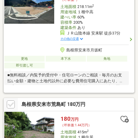
2
土地面積
218.11m
用途地域
１種中高
建ぺい率
60%
容積率
200%
建築条件
あり
ＪＲ山陰本線 安来駅 徒歩37分
その他の交通
島根県安来市月坂町
更地
本下水
角地
即引渡し可
■無料相談／内覧予約受付中・住宅ローンのご相談・毎月のお支
払い金額・建物と土地代以外に必要な費用住宅購入にあたり、ご
不安なことがございましたらお気軽にご相談下さい。・全12区画
の長谷津ガーデンタウンの角地・敷地の面積もゆとりの65坪！・
整形地で上下水道もすでに引き込み済み物件をもっと詳しくお聞
島根県安来市荒島町 180万円
きになりたい方は【資料請求】ボタン又はお気軽にお電話下さ
い。クレバリーホーム松江店 0852-67-3857
180
万円
（坪単価:1.44万円）
2
土地面積
415m
用途地域
１種住居