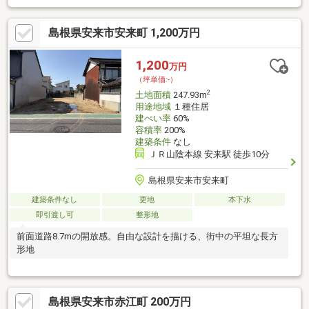
工可能です！〇上水道について：前面道路本管40ｍｍがあり、敷
地内へ13ｍｍ引込があります。下水道について：前面道路本管
島根県安来市安来町 1,200万円
150ｍｍがありますが、敷地内への引込が必要になります。工事
費用別途必要。下水道受益者負担金不要▼市街化調整区域内≪34
条12号緩和区域≫ 43条許可必要 自己居住用建築可＜周辺環境
1,200
万円
＞・南小学校まで徒歩約15分・第二中学校まで徒歩約12分
（坪単価:-）
2
土地面積
247.93m
用途地域
１種住居
建ぺい率
60%
容積率
200%
建築条件
なし
ＪＲ山陰本線 安来駅 徒歩10分
島根県安来市安来町
建築条件なし
更地
本下水
即引渡し可
整形地
前面道路8.7mの開放感。自由な設計を描ける、街中の平坦な長方
形地
島根県安来市赤江町 200万円