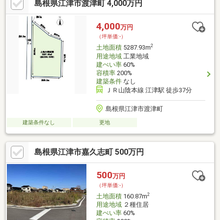
島根県江津市渡津町 4,000万円
4,000
万円
（坪単価:-）
2
土地面積
5287.93m
用途地域
工業地域
建ぺい率
60%
容積率
200%
建築条件
なし
ＪＲ山陰本線 江津駅 徒歩37分
島根県江津市渡津町
建築条件なし
更地
島根県江津市嘉久志町 500万円
500
万円
（坪単価:-）
2
土地面積
160.87m
用途地域
２種住居
建ぺい率
60%