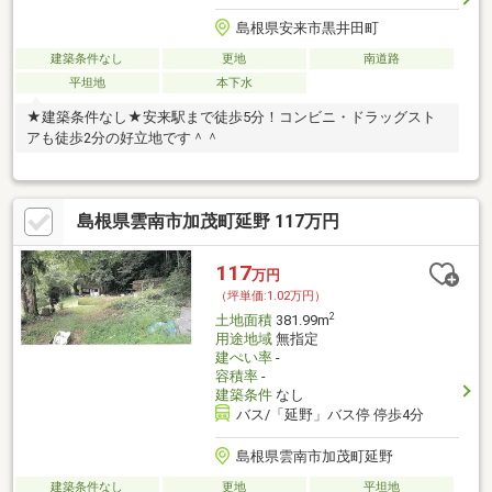
島根県安来市黒井田町
建築条件なし
更地
南道路
平坦地
本下水
★建築条件なし★安来駅まで徒歩5分！コンビニ・ドラッグスト
アも徒歩2分の好立地です＾＾
島根県雲南市加茂町延野 117万円
117
万円
（坪単価:1.02万円）
2
土地面積
381.99m
用途地域
無指定
建ぺい率
-
容積率
-
建築条件
なし
バス/「延野」バス停 停歩4分
島根県雲南市加茂町延野
建築条件なし
更地
平坦地