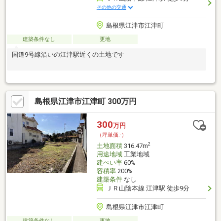
その他の交通
島根県江津市江津町
建築条件なし
更地
国道9号線沿いの江津駅近くの土地です
島根県江津市江津町 300万円
300
万円
（坪単価:-）
2
土地面積
316.47m
用途地域
工業地域
建ぺい率
60%
容積率
200%
建築条件
なし
ＪＲ山陰本線 江津駅 徒歩9分
島根県江津市江津町
建築条件なし
更地