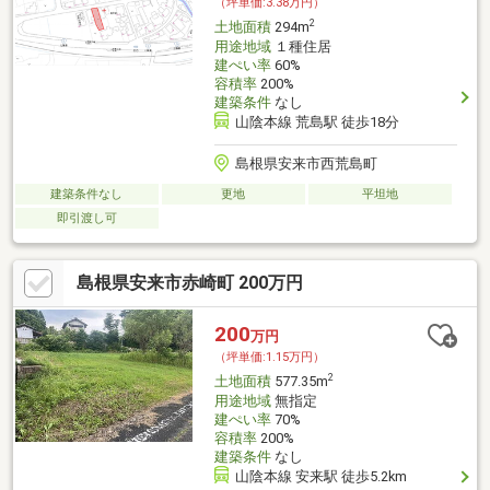
（坪単価:3.38万円）
2
土地面積
294m
用途地域
１種住居
建ぺい率
60%
容積率
200%
建築条件
なし
山陰本線 荒島駅 徒歩18分
島根県安来市西荒島町
建築条件なし
更地
平坦地
即引渡し可
島根県安来市赤崎町 200万円
200
万円
（坪単価:1.15万円）
2
土地面積
577.35m
用途地域
無指定
建ぺい率
70%
容積率
200%
建築条件
なし
山陰本線 安来駅 徒歩5.2km