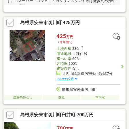
す。〇スーパー・コンビニ・ガソリンスタンド等は徒歩約5分圏内
にある環境になります。〇建築条件なし～お好みの工務店で建築
可能～◎当社提携先ご紹介では！ ローコスト住宅仕様 サ
ッシを樹脂アルミへなどランクアップ可能 住宅性能評価・耐
島根県安来市切川町 425万円
震等級3取得も可能 省令準耐火仕様（火災保険料軽減） 瓦
葺標準仕様・・・etc ＜周辺環境＞・広瀬小学校まで徒歩約22
分・広瀬中学校まで徒歩約32分■物件詳細や周辺環境■住宅ローン
425
万円
やご売却■リフォームや新築・増築などお気軽にご相談ください♪
（坪単価:-）
2
土地面積
236m
用途地域
１種住居
建ぺい率
60%
容積率
200%
建築条件
なし
ＪＲ山陰本線 安来駅 徒歩37分
その他の交通
島根県安来市切川町
建築条件なし
更地
本下水
島根県安来市切川町臼井町 700万円
700
万円