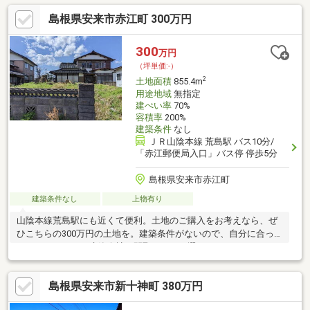
り、敷地内へ引込が必要になります※水道負担金別途要。下水道
島根県安来市赤江町 300万円
受益者負担金別途要（㎡当り380円）〇敷地内には倉庫があり現
状渡しとなります。▼解体される場合の解体費は買主様負担とな
ります。▼市街化調整区域内≪34条12号緩和区域≫ 43条許可必
300
万円
要 自己居住用建築可＜周辺環境＞・飯梨小学校まで徒歩約10
（坪単価:-）
分・第三中学校まで徒歩約53分
2
土地面積
855.4m
用途地域
無指定
建ぺい率
70%
容積率
200%
建築条件
なし
ＪＲ山陰本線 荒島駅 バス10分/
「赤江郵便局入口」バス停 停歩5分
島根県安来市赤江町
建築条件なし
上物有り
山陰本線荒島駅にも近くて便利。土地のご購入をお考えなら、ぜ
ひこちらの300万円の土地を。建築条件がないので、自分に合っ
たスケジュール、建築会社、間取りなどを選ぶことができます。
地域の顧客満足度ナンバーワンを目指す当社が、不動産を探すお
客様を全力でサポートいたします。購入手順からアフタフォロー
島根県安来市新十神町 380万円
までお任せください。お問い合わせをお待ちしております。