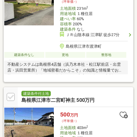
（坪単価:-）
2
土地面積
231m
用途地域
１種住居
建ぺい率
60%
容積率
200%
建築条件
なし
ＪＲ山陰本線 江津駅 徒歩27分
島根県江津市渡津町
建築条件なし
更地
整形地
不動産システムは島根県4店舗（浜乃木本社・松江駅前店・出雲
店・浜田営業所）「地域密着だからこそ」の知識と情報量でお客
様にぴったりの物件をご紹介致します♪◇◇お気軽にご相談くだ
さい◇◇「お家探し」「ご売却」は不動産システム株式会社にお
まかせ下さい！TEL:0855-23-3101Mail:info-w@f-
systm.co.jpLINE@ID→＠ｆｌｍ9903ｃ お友達追加待ってます＼
建築条件付土地
(^o^)／
島根県江津市二宮町神主 500万円
500
万円
（坪単価:-）
2
土地面積
403m
用途地域
１種住居