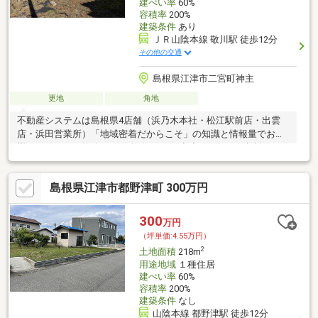
建ぺい率
60%
容積率
200%
建築条件
あり
ＪＲ山陰本線 敬川駅 徒歩12分
その他の交通
島根県江津市二宮町神主
更地
角地
不動産システムは島根県4店舗（浜乃木本社・松江駅前店・出雲
店・浜田営業所）「地域密着だからこそ」の知識と情報量でお客
様にぴったりの物件をご紹介致します♪◇◇お気軽にご相談くだ
さい◇◇「お家探し」「ご売却」は不動産システム株式会社にお
まかせ下さい！TEL:0855-23-3101Mail:info-w@f-
島根県江津市都野津町 300万円
systm.co.jpLINE@ID→＠ｆｌｍ9903ｃ お友達追加待ってます＼
(^o^)／
300
万円
（坪単価:4.55万円）
2
土地面積
218m
用途地域
１種住居
建ぺい率
60%
容積率
200%
建築条件
なし
山陰本線 都野津駅 徒歩12分