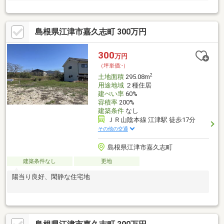
島根県江津市嘉久志町 300万円
300
万円
（坪単価:-）
2
土地面積
295.08m
用途地域
２種住居
建ぺい率
60%
容積率
200%
建築条件
なし
ＪＲ山陰本線 江津駅 徒歩17分
その他の交通
島根県江津市嘉久志町
建築条件なし
更地
陽当り良好、閑静な住宅地