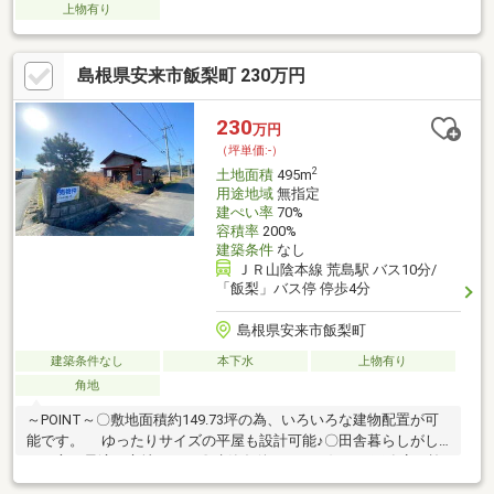
上物有り
島根県安来市飯梨町 230万円
230
万円
（坪単価:-）
2
土地面積
495m
用途地域
無指定
建ぺい率
70%
容積率
200%
建築条件
なし
ＪＲ山陰本線 荒島駅 バス10分/
「飯梨」バス停 停歩4分
島根県安来市飯梨町
建築条件なし
本下水
上物有り
角地
～POINT～〇敷地面積約149.73坪の為、いろいろな建物配置が可
能です。 ゆったりサイズの平屋も設計可能♪〇田舎暮らしがし
たい方に最適な立地です。〇建築条件なし～お好みの工務店で施
工可能です！〇上水道・下水道について：前面道路まで本管があ