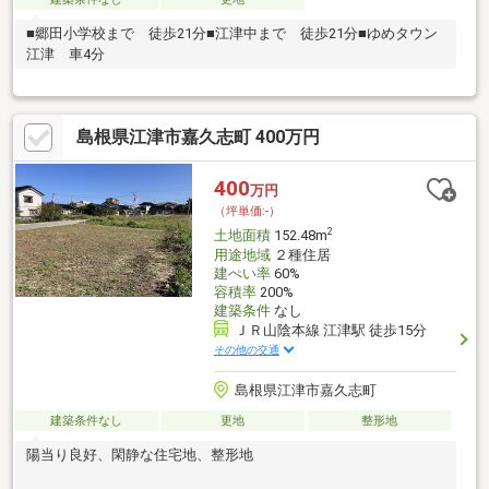
■郷田小学校まで 徒歩21分■江津中まで 徒歩21分■ゆめタウン
江津 車4分
島根県江津市嘉久志町 400万円
400
万円
（坪単価:-）
2
土地面積
152.48m
用途地域
２種住居
建ぺい率
60%
容積率
200%
建築条件
なし
ＪＲ山陰本線 江津駅 徒歩15分
その他の交通
島根県江津市嘉久志町
建築条件なし
更地
整形地
陽当り良好、閑静な住宅地、整形地