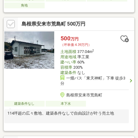
角地
島根県安来市荒島町 500万円
500
万円
（坪単価:4.39万円）
2
土地面積
377.04m
用途地域
準工業
建ぺい率
60%
容積率
200%
建築条件
なし
一畑バス「東天神町」下車 徒歩3
分
島根県安来市荒島町
建築条件なし
本下水
114坪超の広々敷地、建築条件なしで自由設計が叶う売土地