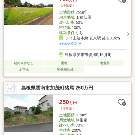
（坪単価:-）
2
土地面積
765m
用途地域
１種低層
建ぺい率
60%
容積率
100%
建築条件
なし
ＪＲ山陰本線 安来駅 徒歩3.3km
その他の交通
島根県安来市切川町臼井町
建築条件なし
更地
南道路
本下水
1種低層地域
島根県雲南市加茂町猪尾 250万円
250
万円
（坪単価:-）
2
土地面積
319m
用途地域
無指定
建ぺい率
70%
容積率
200%