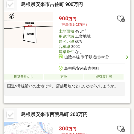
島根県安来市吉佐町 900万円
900
万円
（坪単価:6.02万円）
2
土地面積
495m
用途地域
工業地域
建ぺい率
60%
容積率
200%
建築条件
なし
山陰本線 米子駅 徒歩36分
島根県安来市吉佐町
建築条件なし
更地
即引渡し可
国道9号線沿いの土地です。店舗用地などにいかがでしょうか。
島根県安来市西荒島町 300万円
300
万円