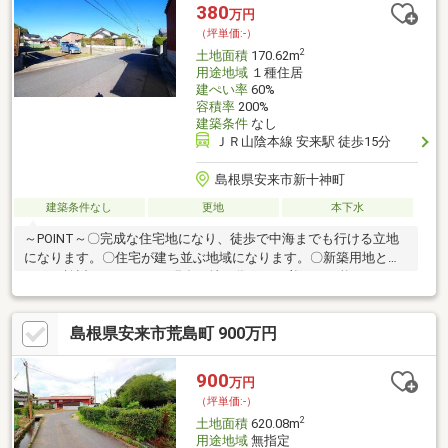
380
万円
（坪単価:-）
2
土地面積
170.62m
用途地域
１種住居
建ぺい率
60%
容積率
200%
建築条件
なし
ＪＲ山陰本線 安来駅 徒歩15分
島根県安来市新十神町
建築条件なし
更地
本下水
～POINT～〇完成な住宅地になり、徒歩で中海までも行ける立地
になります。〇住宅が建ち並ぶ地域になります。〇新築用地とし
てもご検討ください！ 現在更地の為、すぐ着工も可能になりま
す。〇建築条件なし ▼当社施工『すみ家』仕様 →すみ家≪
結露対策・過乾燥対策・空気の浄化・防カビ防ダニ・悪臭除去
島根県安来市荒島町 900万円
etc≫ ▼当社提携先ご紹介では！！ →掲載プランを１７８０
万円～建築可能です♪ ＜周辺環境＞・十神小学校まで徒歩約31
分・第一中学校まで徒歩約37分■物件詳細や周辺環境■住宅ローン
900
万円
やご売却■リフォームや新築・建替えのお気軽にご相談ください♪
（坪単価:-）
2
土地面積
620.08m
用途地域
無指定