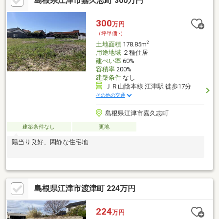
島根県江津市嘉久志町 300万円
300
万円
（坪単価:-）
2
土地面積
178.85m
用途地域
２種住居
建ぺい率
60%
容積率
200%
建築条件
なし
ＪＲ山陰本線 江津駅 徒歩17分
その他の交通
島根県江津市嘉久志町
建築条件なし
更地
陽当り良好、閑静な住宅地
島根県江津市渡津町 224万円
224
万円