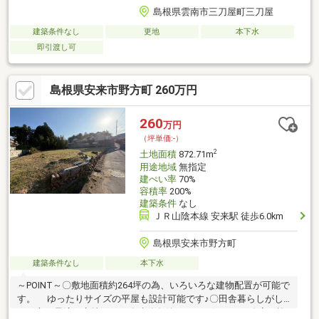
島根県雲南市三刀屋町三刀屋
建築条件なし
更地
本下水
即引渡し可
島根県安来市野方町 260万円
260
万円
（坪単価:-）
2
土地面積
872.71m
用途地域
無指定
建ぺい率
70%
容積率
200%
建築条件
なし
ＪＲ山陰本線 安来駅 徒歩6.0km
島根県安来市野方町
建築条件なし
本下水
～POINT～〇敷地面積約264坪の為、いろいろな建物配置が可能で
す。 ゆったりサイズの平屋も設計可能です♪〇田舎暮らしがし
たい方に最適な立地です。〇建築条件なし～お好みの工務店で施