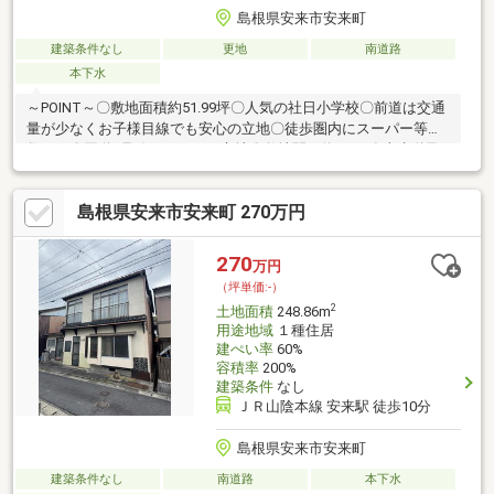
島根県安来市安来町
建築条件なし
更地
南道路
本下水
～POINT～〇敷地面積約51.99坪〇人気の社日小学校〇前道は交通
量が少なくお子様目線でも安心の立地〇徒歩圏内にスーパー等多
数あり〇国道9号線すぐそばの立地〇敷地間口約6.5ｍ〇上水道及
び下水道敷地内に引込あり〇建築条件なし ▼お好きな工務店・
ハウスメーカーで建築可能 →建築会社をご紹介も可能です♪
島根県安来市安来町 270万円
▼当社提携先ご紹介では！！ →プラン集により１７８０万円
～建築可能です♪≪周辺環境≫社日小学校まで徒歩約9分第一中学
校まで徒歩約12分■物件詳細や周辺環境■住宅ローンやご売却■リ
270
万円
フォームや新築・建替えのお気軽にご相談ください♪
（坪単価:-）
2
土地面積
248.86m
用途地域
１種住居
建ぺい率
60%
容積率
200%
建築条件
なし
ＪＲ山陰本線 安来駅 徒歩10分
島根県安来市安来町
建築条件なし
南道路
本下水