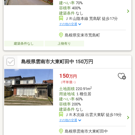
建ぺい率
70%
容積率
400%
建築条件
なし
ＪＲ山陰本線 荒島駅 徒歩17分
その他の交通
島根県安来市荒島町
建築条件なし
上物有り
島根県雲南市大東町田中 150万円
150
万円
（坪単価:-）
2
土地面積
220.91m
用途地域
１種住居
建ぺい率
60%
容積率
200%
建築条件
なし
ＪＲ木次線 出雲大東駅 徒歩19分
その他の交通
島根県雲南市大東町田中