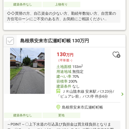
建築条件なし
上物有り
◇◇買替の方、自己資金の少ない方、勤続年数短い方、自営業の
方住宅ローンにご不安のある方、お気軽にご相談ください
◇◇「お家探し」「ご売却」は不動産システム株式会社におまか
せ下さい！TEL:0852-67-1790Mail:info@f-systm.co.jp
島根県安来市広瀬町町帳 130万円
130
万円
（坪単価:-）
2
土地面積
153m
用途地域
無指定
建ぺい率
70%
容積率
200%
建築条件
なし
ＪＲ山陰本線 安来駅 バス23分/
「ピュアレ前」バス停 停歩6分
島根県安来市広瀬町町帳
建築条件なし
更地
～POINT～〇上下水道の引込及び負担金は買主様負担となりま