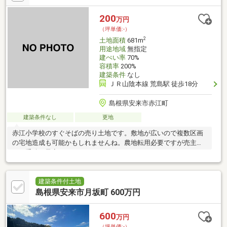
200
万円
（坪単価:-）
2
土地面積
681m
用途地域
無指定
建ぺい率
70%
容積率
200%
建築条件
なし
ＪＲ山陰本線 荒島駅 徒歩18分
島根県安来市赤江町
建築条件なし
更地
赤江小学校のすぐそばの売り土地です。敷地が広いので複数区画
の宅地造成も可能かもしれませんね。農地転用必要ですが売主様
にて手続き予定です。
建築条件付土地
島根県安来市月坂町 600万円
600
万円
（坪単価:-）