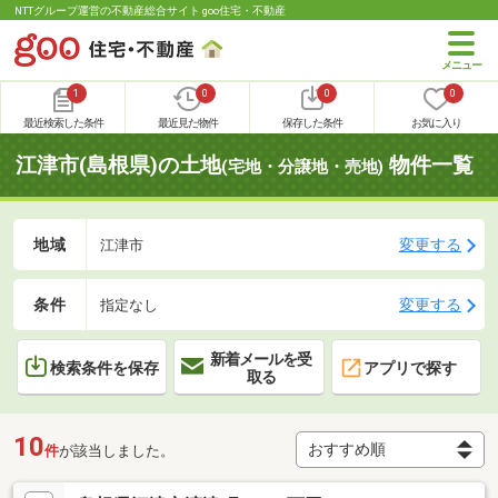
NTTグループ運営の不動産総合サイト goo住宅・不動産
1
0
0
0
最近検索した条件
最近見た物件
保存した条件
お気に入り
江津市(島根県)の土地
物件一覧
(宅地・分譲地・売地)
地域
変更する
江津市
条件
変更する
指定なし
新着メールを受
検索条件を保存
アプリで探す
取る
10
件
が該当しました。