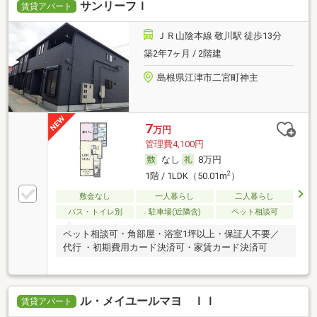
サンリーフＩ
賃貸アパート
ＪＲ山陰本線 敬川駅 徒歩13分
築2年7ヶ月 / 2階建
島根県江津市二宮町神主
7
万円
管理費4,100円
なし
8万円
2
1階 / 1LDK（50.01m
）
敷金なし
一人暮らし
二人暮らし
バス・トイレ別
駐車場(近隣含)
ペット相談可
ペット相談可・角部屋・浴室1坪以上・保証人不要／
代行 ・初期費用カード決済可・家賃カード決済可
ル・メイユールマヨ ＩＩ
賃貸アパート