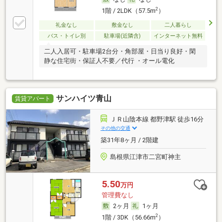
2
1階 / 2LDK（57.5m
）
礼金なし
敷金なし
二人暮らし
バス・トイレ別
駐車場(近隣含)
インターネット無料
二人入居可・駐車場2台分・角部屋・日当り良好・閑
静な住宅街・保証人不要／代行 ・オール電化
サンハイツ青山
賃貸アパート
ＪＲ山陰本線 都野津駅 徒歩16分
その他の交通
築31年8ヶ月 / 2階建
島根県江津市二宮町神主
5.50
万円
管理費なし
2ヶ月
1ヶ月
2
1階 / 3DK（56.66m
）