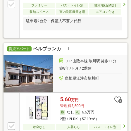
ファミリー
バス・トイレ別
駐車場(近隣含)
収納スペース
室内洗濯機置き場
エアコン付き
駐車場2台分・保証人不要／代行
ベルブランカ Ｉ
賃貸アパート
ＪＲ山陰本線 敬川駅 徒歩11分
築8年7ヶ月 / 2階建
島根県江津市敬川町
5.60
万円
管理費3,500円
なし
6.6万円
2
2階 / 2LDK（57.19m
）
敷金なし
二人暮らし
バス・トイレ別