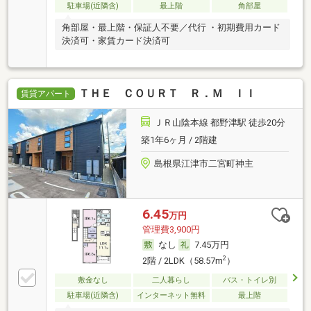
駐車場(近隣含)
最上階
角部屋
角部屋・最上階・保証人不要／代行 ・初期費用カード
決済可・家賃カード決済可
ＴＨＥ ＣＯＵＲＴ Ｒ．Ｍ ＩＩ
賃貸アパート
ＪＲ山陰本線 都野津駅 徒歩20分
築1年6ヶ月 / 2階建
島根県江津市二宮町神主
6.45
万円
管理費3,900円
なし
7.45万円
2
2階 / 2LDK（58.57m
）
敷金なし
二人暮らし
バス・トイレ別
駐車場(近隣含)
インターネット無料
最上階