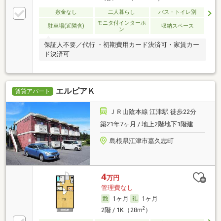
敷金なし
二人暮らし
バス・トイレ別
モニタ付インターホ
駐車場(近隣含)
収納スペース
ン
保証人不要／代行 ・初期費用カード決済可・家賃カー
ド決済可
エルピアＫ
賃貸アパート
ＪＲ山陰本線 江津駅 徒歩22分
築21年7ヶ月 / 地上2階地下1階建
島根県江津市嘉久志町
4
万円
管理費なし
1ヶ月
1ヶ月
2
2階 / 1K（28m
）