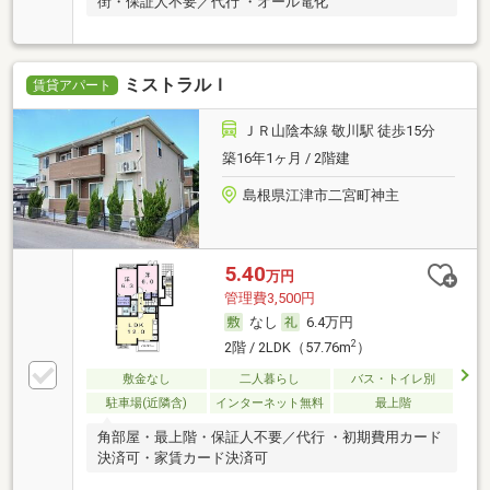
街・保証人不要／代行 ・オール電化
ミストラルＩ
賃貸アパート
ＪＲ山陰本線 敬川駅 徒歩15分
築16年1ヶ月 / 2階建
島根県江津市二宮町神主
5.40
万円
管理費3,500円
なし
6.4万円
2
2階 / 2LDK（57.76m
）
敷金なし
二人暮らし
バス・トイレ別
駐車場(近隣含)
インターネット無料
最上階
角部屋・最上階・保証人不要／代行 ・初期費用カード
決済可・家賃カード決済可