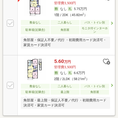
管理費3,500円
なし
5.75万円
2
1階 / 2DK（45.82m
）
敷金なし
二人暮らし
バス・トイレ別
モニタ付インターホ
駐車場(近隣含)
角部屋
ン
角部屋・保証人不要／代行 ・初期費用カード決済可・
家賃カード決済可
5.60
万円
管理費3,500円
なし
6.6万円
2
2階 / 2LDK（58.21m
）
敷金なし
二人暮らし
バス・トイレ別
駐車場(近隣含)
最上階
角部屋
角部屋・最上階・保証人不要／代行 ・初期費用カード
決済可・家賃カード決済可