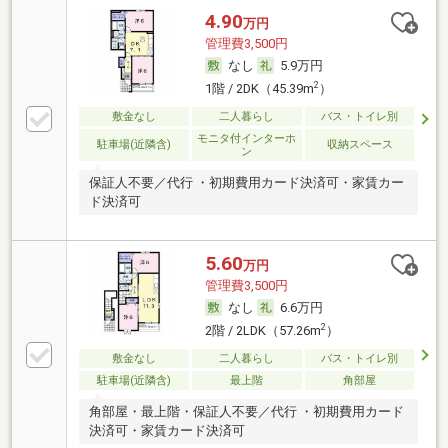
4.90
万円
管理費3,500円
なし
5.9万円
2
1階 / 2DK（45.39m
）
敷金なし
二人暮らし
バス・トイレ別
モニタ付インターホ
駐車場(近隣含)
収納スペース
ン
保証人不要／代行 ・初期費用カード決済可・家賃カー
ド決済可
5.60
万円
管理費3,500円
なし
6.6万円
2
2階 / 2LDK（57.26m
）
敷金なし
二人暮らし
バス・トイレ別
駐車場(近隣含)
最上階
角部屋
角部屋・最上階・保証人不要／代行 ・初期費用カード
決済可・家賃カード決済可