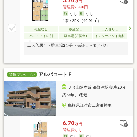
5.70
万円
管理費2,000円
なし
なし
2
1階 / 2DK（40.91m
）
礼金なし
敷金なし
二人暮らし
バス・トイレ別
駐車場(近隣含)
インターネット無料
二人入居可・駐車場2台分・保証人不要／代行
アルバコートＦ
賃貸マンション
ＪＲ山陰本線 都野津駅 徒歩20分
築23年 / 3階建
島根県江津市二宮町神主
6.70
万円
管理費なし
なし
なし