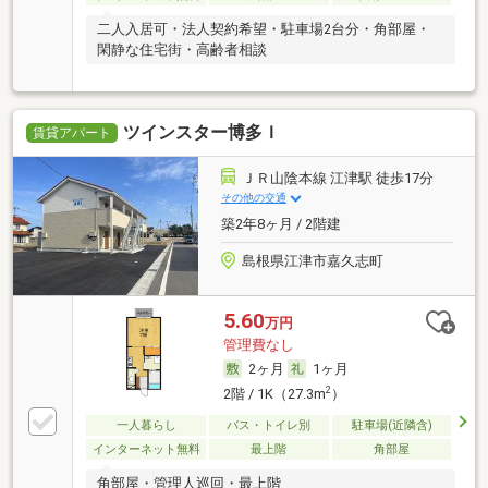
二人入居可・法人契約希望・駐車場2台分・角部屋・
閑静な住宅街・高齢者相談
ツインスター博多Ｉ
賃貸アパート
ＪＲ山陰本線 江津駅 徒歩17分
その他の交通
築2年8ヶ月 / 2階建
島根県江津市嘉久志町
5.60
万円
管理費なし
2ヶ月
1ヶ月
2
2階 / 1K（27.3m
）
一人暮らし
バス・トイレ別
駐車場(近隣含)
インターネット無料
最上階
角部屋
角部屋・管理人巡回・最上階