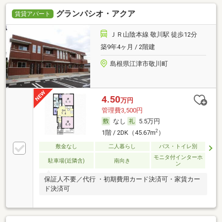
グランパシオ・アクア
賃貸アパート
ＪＲ山陰本線 敬川駅 徒歩12分
築9年4ヶ月 / 2階建
島根県江津市敬川町
4.50
万円
管理費3,500円
なし
5.5万円
2
1階 / 2DK（45.67m
）
敷金なし
二人暮らし
バス・トイレ別
モニタ付インターホ
駐車場(近隣含)
南向き
ン
保証人不要／代行 ・初期費用カード決済可・家賃カー
ド決済可