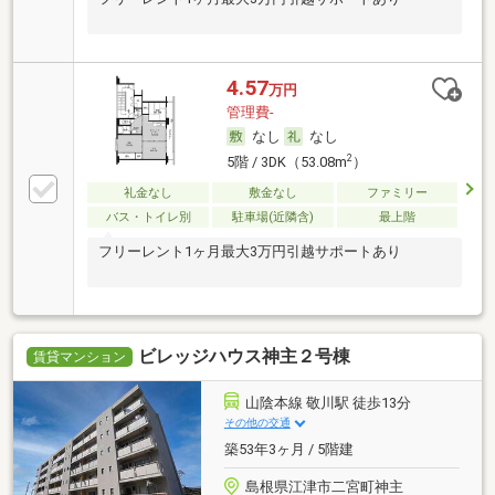
4.57
万円
管理費-
なし
なし
2
5階 / 3DK（53.08m
）
礼金なし
敷金なし
ファミリー
バス・トイレ別
駐車場(近隣含)
最上階
フリーレント1ヶ月最大3万円引越サポートあり
ビレッジハウス神主２号棟
賃貸マンション
山陰本線 敬川駅 徒歩13分
その他の交通
築53年3ヶ月 / 5階建
島根県江津市二宮町神主