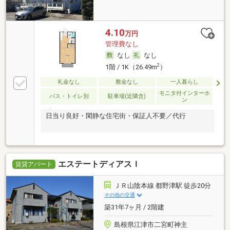
4.10
万円
管理費なし
なし
なし
2
1階 / 1K（26.49m
）
礼金なし
敷金なし
一人暮らし
モニタ付インターホ
バス・トイレ別
駐車場(近隣含)
ン
日当り良好・閑静な住宅街・保証人不要／代行
エステートディアスＩ
賃貸アパート
ＪＲ山陰本線 都野津駅 徒歩20分
その他の交通
築31年7ヶ月 / 2階建
島根県江津市二宮町神主