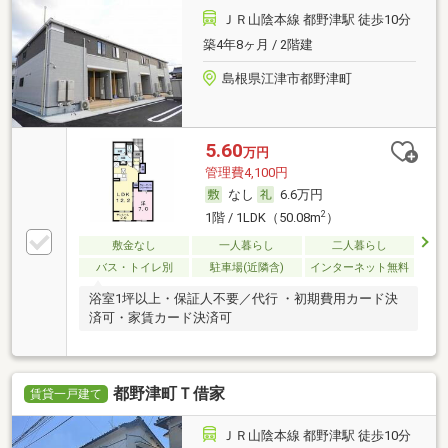
ＪＲ山陰本線 都野津駅 徒歩10分
築4年8ヶ月 / 2階建
島根県江津市都野津町
5.60
万円
管理費4,100円
なし
6.6万円
2
1階 / 1LDK（50.08m
）
敷金なし
一人暮らし
二人暮らし
バス・トイレ別
駐車場(近隣含)
インターネット無料
浴室1坪以上・保証人不要／代行 ・初期費用カード決
済可・家賃カード決済可
都野津町Ｔ借家
賃貸一戸建て
ＪＲ山陰本線 都野津駅 徒歩10分