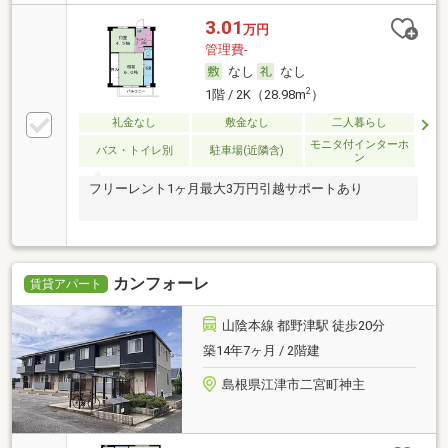
3.01
万円
管理費-
なし
なし
2
1階 / 2K（28.98m
）
礼金なし
敷金なし
二人暮らし
モニタ付インターホ
バス・トイレ別
駐車場(近隣含)
ン
フリーレント1ヶ月最大3万円引越サポートあり
カンフォーレ
賃貸アパート
山陰本線 都野津駅 徒歩20分
築14年7ヶ月 / 2階建
島根県江津市二宮町神主