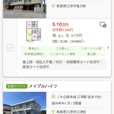
島根県江津市敬川町
5.10
万円
管理費3,500円
なし
6.1万円
2
2階 / 2LDK（54.85m
）
敷金なし
二人暮らし
バス・トイレ別
駐車場(近隣含)
インターネット無料
最上階
最上階・保証人不要／代行 ・初期費用カード決済可・
家賃カード決済可
メイプルハイツ
賃貸アパート
ＪＲ山陰本線 江津駅 徒歩15分
築36年8ヶ月 / 2階建
島根県江津市江津町