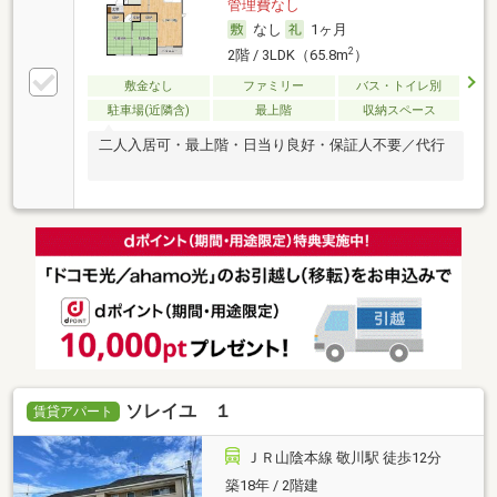
管理費なし
なし
1ヶ月
2
2階 / 3LDK（65.8m
）
敷金なし
ファミリー
バス・トイレ別
駐車場(近隣含)
最上階
収納スペース
二人入居可・最上階・日当り良好・保証人不要／代行
ソレイユ １
賃貸アパート
ＪＲ山陰本線 敬川駅 徒歩12分
築18年 / 2階建