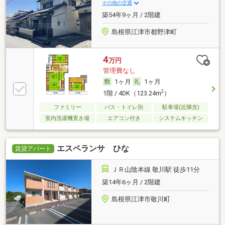
その他の交通
築54年9ヶ月 / 2階建
島根県江津市都野津町
4
万円
管理費なし
1ヶ月
1ヶ月
2
1階 / 4DK（123.24m
）
ファミリー
バス・トイレ別
駐車場(近隣含)
室内洗濯機置き場
エアコン付き
システムキッチン
エスペランサ ひな
賃貸アパート
ＪＲ山陰本線 敬川駅 徒歩11分
築14年6ヶ月 / 2階建
島根県江津市敬川町