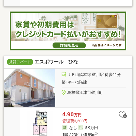
エスポワール ひな
賃貸アパート
ＪＲ山陰本線 敬川駅 徒歩11分
築14年 / 2階建
島根県江津市敬川町
4.90
万円
管理費3,500円
なし
5.9万円
2
1階 / 2DK（45.89m
）