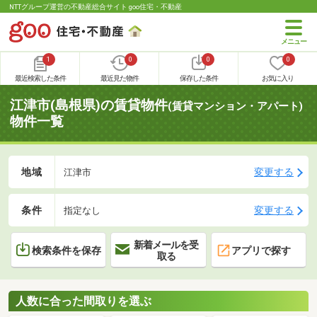
NTTグループ運営の不動産総合サイト goo住宅・不動産
1
0
0
0
最近検索した条件
最近見た物件
保存した条件
お気に入り
江津市(島根県)の賃貸物件
(賃貸マンション・アパート)
物件一覧
地域
変更する
江津市
条件
変更する
指定なし
新着メールを受
検索条件を保存
アプリで探す
取る
人数に合った間取りを選ぶ