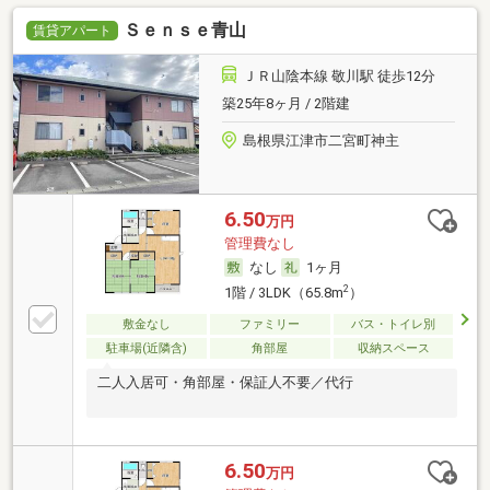
Ｓｅｎｓｅ青山
賃貸アパート
ＪＲ山陰本線 敬川駅 徒歩12分
築25年8ヶ月 / 2階建
島根県江津市二宮町神主
6.50
万円
管理費なし
なし
1ヶ月
2
1階 / 3LDK（65.8m
）
敷金なし
ファミリー
バス・トイレ別
駐車場(近隣含)
角部屋
収納スペース
二人入居可・角部屋・保証人不要／代行
6.50
万円