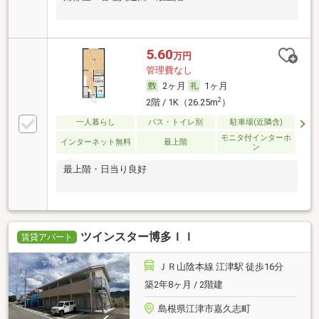
5.60
万円
管理費なし
2ヶ月
1ヶ月
2
2階 / 1K（26.25m
）
一人暮らし
バス・トイレ別
駐車場(近隣含)
モニタ付インターホ
インターネット無料
最上階
ン
最上階・日当り良好
ツインスター博多ＩＩ
賃貸アパート
ＪＲ山陰本線 江津駅 徒歩16分
築2年8ヶ月 / 2階建
島根県江津市嘉久志町