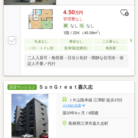
4.50
万円
管理費なし
なし
なし
2
1階 / 2DK（49.38m
）
礼金なし
敷金なし
二人暮らし
バス・トイレ別
駐車場(近隣含)
角部屋
二人入居可・角部屋・日当り良好・閑静な住宅街・保
証人不要／代行
ＳｕｎＧｒｅａｔ嘉久志
賃貸マンション
ＪＲ山陰本線 江津駅 徒歩25分
その他の交通
築20年6ヶ月 / 6階建
島根県江津市嘉久志町