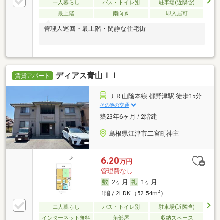
一人暮らし
バス・トイレ別
駐車場(近隣含)
最上階
南向き
即入居可
管理人巡回・最上階・閑静な住宅街
ディアス青山ＩＩ
賃貸アパート
ＪＲ山陰本線 都野津駅 徒歩15分
その他の交通
築23年6ヶ月 / 2階建
島根県江津市二宮町神主
6.20
万円
管理費なし
2ヶ月
1ヶ月
2
1階 / 2LDK（52.54m
）
二人暮らし
バス・トイレ別
駐車場(近隣含)
インターネット無料
角部屋
収納スペース