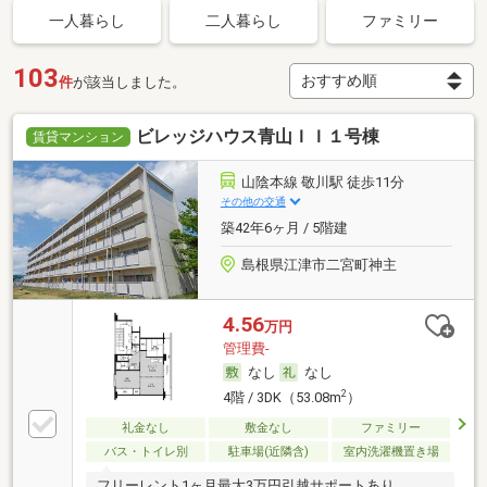
一人暮らし
二人暮らし
ファミリー
103
件
が該当しました。
ビレッジハウス青山ＩＩ１号棟
賃貸マンション
山陰本線 敬川駅 徒歩11分
その他の交通
築42年6ヶ月 / 5階建
島根県江津市二宮町神主
4.56
万円
管理費-
なし
なし
2
4階 / 3DK（53.08m
）
礼金なし
敷金なし
ファミリー
バス・トイレ別
駐車場(近隣含)
室内洗濯機置き場
フリーレント1ヶ月最大3万円引越サポートあり