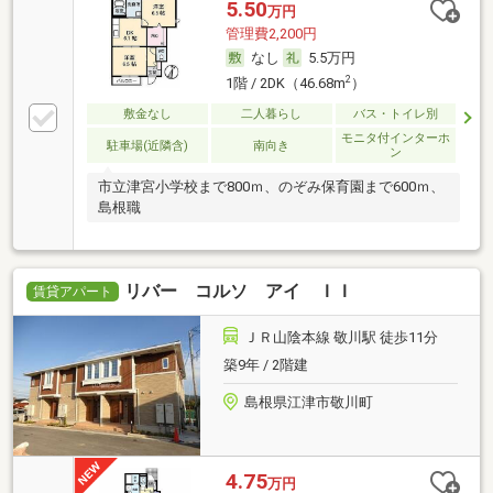
5.50
万円
管理費2,200円
なし
5.5万円
2
1階 / 2DK（46.68m
）
敷金なし
二人暮らし
バス・トイレ別
モニタ付インターホ
駐車場(近隣含)
南向き
ン
市立津宮小学校まで800ｍ、のぞみ保育園まで600ｍ、
島根職
リバー コルソ アイ ＩＩ
賃貸アパート
ＪＲ山陰本線 敬川駅 徒歩11分
築9年 / 2階建
島根県江津市敬川町
4.75
万円