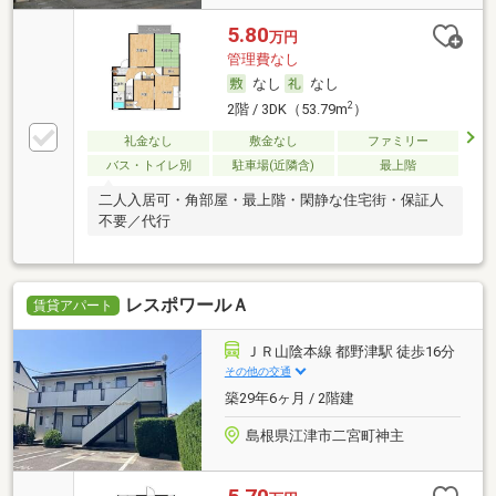
5.80
万円
管理費なし
なし
なし
2
2階 / 3DK（53.79m
）
礼金なし
敷金なし
ファミリー
バス・トイレ別
駐車場(近隣含)
最上階
二人入居可・角部屋・最上階・閑静な住宅街・保証人
不要／代行
レスポワールＡ
賃貸アパート
ＪＲ山陰本線 都野津駅 徒歩16分
その他の交通
築29年6ヶ月 / 2階建
島根県江津市二宮町神主