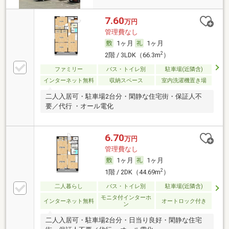
7.60
万円
管理費なし
1ヶ月
1ヶ月
2
2階 / 3LDK（66.3m
）
ファミリー
バス・トイレ別
駐車場(近隣含)
インターネット無料
収納スペース
室内洗濯機置き場
二人入居可・駐車場2台分・閑静な住宅街・保証人不
要／代行 ・オール電化
6.70
万円
管理費なし
1ヶ月
1ヶ月
2
1階 / 2DK（44.69m
）
二人暮らし
バス・トイレ別
駐車場(近隣含)
モニタ付インターホ
インターネット無料
オートロック付き
ン
二人入居可・駐車場2台分・日当り良好・閑静な住宅