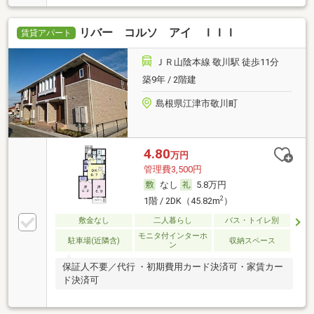
リバー コルソ アイ ＩＩＩ
賃貸アパート
ＪＲ山陰本線 敬川駅 徒歩11分
築9年 / 2階建
島根県江津市敬川町
4.80
万円
管理費3,500円
なし
5.8万円
2
1階 / 2DK（45.82m
）
敷金なし
二人暮らし
バス・トイレ別
モニタ付インターホ
駐車場(近隣含)
収納スペース
ン
保証人不要／代行 ・初期費用カード決済可・家賃カー
ド決済可