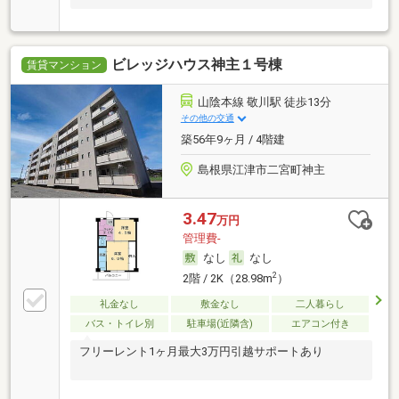
ビレッジハウス神主１号棟
賃貸マンション
山陰本線 敬川駅 徒歩13分
その他の交通
築56年9ヶ月 / 4階建
島根県江津市二宮町神主
3.47
万円
管理費-
なし
なし
2
2階 / 2K（28.98m
）
礼金なし
敷金なし
二人暮らし
バス・トイレ別
駐車場(近隣含)
エアコン付き
フリーレント1ヶ月最大3万円引越サポートあり