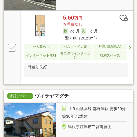
5.60
万円
管理費なし
2ヶ月
1ヶ月
2
1階 / 1K（26.25m
）
一人暮らし
バス・トイレ別
駐車場(近隣含)
モニタ付インターホ
インターネット無料
収納スペース
ン
日当り良好
ヴィラヤマグチ
賃貸アパート
ＪＲ山陰本線 都野津駅 徒歩30分
築30年 / 2階建
島根県江津市二宮町神主