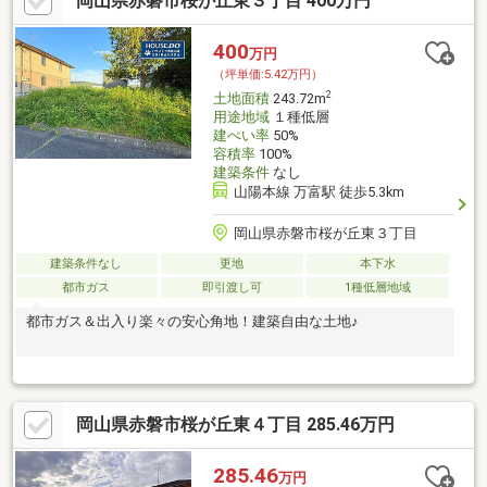
岡山県赤磐市桜が丘東３丁目 400万円
400
万円
（坪単価:5.42万円）
2
土地面積
243.72m
用途地域
１種低層
建ぺい率
50%
容積率
100%
建築条件
なし
山陽本線 万富駅 徒歩5.3km
岡山県赤磐市桜が丘東３丁目
建築条件なし
更地
本下水
都市ガス
即引渡し可
1種低層地域
都市ガス＆出入り楽々の安心角地！建築自由な土地♪
岡山県赤磐市桜が丘東４丁目 285.46万円
285.46
万円