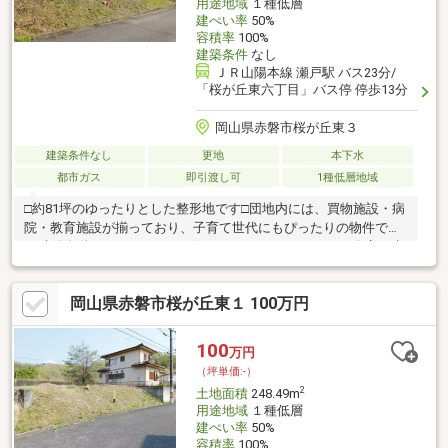
用途地域
１種低層
建ぺい率
50%
容積率
100%
建築条件
なし
ＪＲ山陽本線 瀬戸駅 バス23分/
「桜が丘東六丁目」バス停 停歩13分
岡山県赤磐市桜が丘東３
建築条件なし
更地
本下水
都市ガス
即引渡し可
1種低層地域
□約81坪のゆったりとした整形地です□団地内には、買物施設・病
院・教育施設が揃っており、子育て世代にもぴったりの物件です
♪□建築条件はありません。お好きなハウスメーカーや工務店で建
築いただけます。□敷地が広いので、納得のプランニングが実現
できます♪※売主は契約不適合責任を負いません
岡山県赤磐市桜が丘東１ 100万円
100
万円
（坪単価:-）
2
土地面積
248.49m
用途地域
１種低層
建ぺい率
50%
容積率
100%