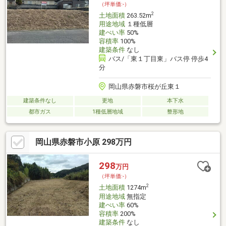
（坪単価:-）
2
土地面積
263.52m
用途地域
１種低層
建ぺい率
50%
容積率
100%
建築条件
なし
バス/「東１丁目東」バス停 停歩4
分
岡山県赤磐市桜が丘東１
建築条件なし
更地
本下水
都市ガス
1種低層地域
整形地
岡山県赤磐市小原 298万円
298
万円
（坪単価:-）
2
土地面積
1274m
用途地域
無指定
建ぺい率
60%
容積率
200%
建築条件
なし