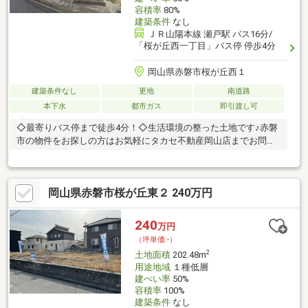
容積率
80%
建築条件
なし
ＪＲ山陽本線 瀬戸駅 バス16分/
「桜が丘西一丁目」バス停 停歩4分
岡山県赤磐市桜が丘西１
建築条件なし
更地
南道路
本下水
都市ガス
即引渡し可
◇最寄りバス停まで徒歩4分！◇生活環境の整った土地です♪赤磐
市の物件をお探しの方はお気軽にタカセ不動産岡山店までお問合
せください☆
岡山県赤磐市桜が丘東２ 240万円
240
万円
（坪単価:-）
2
土地面積
202.48m
用途地域
１種低層
建ぺい率
50%
容積率
100%
建築条件
なし