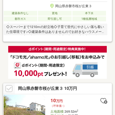
岡山県赤磐市桜が丘東３
建築条件なし
更地
本下水
都市ガス
即引渡し可
1種低層地域
◇スーパーまで1210ｍの好立地◇子育て世代にやさしい落ち着い
た住環境です♪◇建築条件はありませんのでお好きなハウスメー
カー・工務店で建築いただけます※売主は契約不適合責任を負い
ませんお問い合わせは【タカセ不動産岡山店】まで☆☆
岡山県赤磐市桜が丘東３ 10万円
10
万円
（坪単価:-）
2
土地面積
269.52m