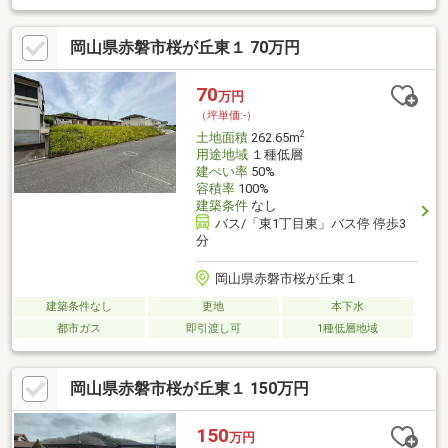
などお問合せはお気軽にフリーダイヤル「0120-135-701」へご連
絡ください！すべてのお客様に「ありがとう」と言っていただけ
岡山県赤磐市桜が丘東１ 70万円
ることを目標に、安心・安全な不動産取引を通して、お客様のお
役に立てるように活動してまいります。不動産のことなら、「近
鉄不動産株式会社 四季が丘営業所」へお任せください。不動産に
70
万円
関すること何でもご相談ください！ まずは見るだけ！ 聞くだ
（坪単価:-）
け！大歓迎です！
2
土地面積
262.65m
用途地域
１種低層
建ぺい率
50%
容積率
100%
建築条件
なし
バス/「東1丁目東」バス停 停歩3
分
岡山県赤磐市桜が丘東１
建築条件なし
更地
本下水
都市ガス
即引渡し可
1種低層地域
岡山県赤磐市桜が丘東１ 150万円
150
万円