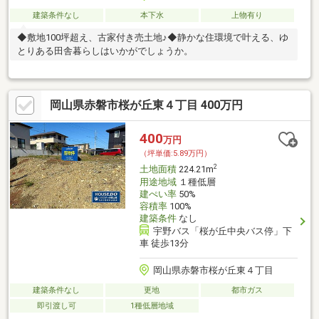
建築条件なし
本下水
上物有り
◆敷地100坪超え、古家付き売土地♪◆静かな住環境で叶える、ゆ
とりある田舎暮らしはいかがでしょうか。
岡山県赤磐市桜が丘東４丁目 400万円
400
万円
（坪単価:5.89万円）
2
土地面積
224.21m
用途地域
１種低層
建ぺい率
50%
容積率
100%
建築条件
なし
宇野バス「桜が丘中央バス停」下
車 徒歩13分
岡山県赤磐市桜が丘東４丁目
建築条件なし
更地
都市ガス
即引渡し可
1種低層地域