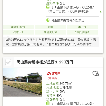
建築条件
なし
ＪＲ山陽本線 瀬戸駅 バス20分/
「東１丁目東」バス停 停歩2分
岡山県赤磐市桜が丘東１
建築条件なし
更地
本下水
都市ガス
即引渡し可
1種低層地域
□約75坪のゆったりとした整形地です□団地内には、買物施設・病
院・教育施設が揃っており、子育て世代にもぴったりの物件です
♪□建築条件はありません。お好きなハウスメーカーや工務店で建
築いただけます。□敷地が広いので、納得のプランニングが実現
できます♪※売主は契約不適合責任を負いません
岡山県赤磐市桜が丘西１ 290万円
290
万円
（坪単価:-）
2
土地面積
245.72m
用途地域
１種低層
建ぺい率
50%
容積率
80%
建築条件
なし
ＪＲ山陽本線 瀬戸駅 バス20分/