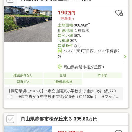
190
万円
（坪単価:-）
2
土地面積
308.98m
用途地域
１種低層
建ぺい率
50%
容積率
80%
建築条件
なし
バス/「東1丁目西」バス停 停歩2
分
岡山県赤磐市桜が丘西１
建築条件なし
更地
本下水
都市ガス
1種低層地域
【周辺環境について】※市立山陽東小学校まで徒歩10分（約770
ｍ） ※市立桜が丘中学校まで徒歩15分（約1150ｍ） ※マックス
バリュー桜が丘店まで徒歩20分（約1550ｍ） ※いきいき交流セ
ンターまで徒歩19分（約1500ｍ） ※池の公園まで徒歩2分（約
160ｍ） ※ローソン赤磐桜が丘東店まで徒歩20分（約1600ｍ）
岡山県赤磐市桜が丘東３ 395.80万円
※桜が丘郵便局まで徒歩20分（約1600ｍ）「これはどんな物
件？」「住所が知りたい」など、お気軽にお問い合わせくださ
い。0120-238-782 不動産の事なら(株)なりとも不動産へお任せ