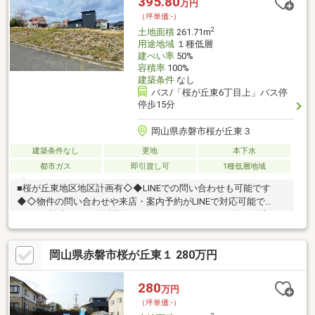
395.80
万円
ください
（坪単価:-）
2
土地面積
261.71m
用途地域
１種低層
建ぺい率
50%
容積率
100%
建築条件
なし
バス/「桜が丘東6丁目上」バス停
停歩15分
岡山県赤磐市桜が丘東３
建築条件なし
更地
本下水
都市ガス
即引渡し可
1種低層地域
■桜が丘東地区地区計画有◇◆LINEでの問い合わせも可能です
◆◇物件の問い合わせや来店・案内予約がLINEで対応可能で
す！！↓検索してお友達登録して下さい↓■アカウント名→咲良不
動産■ID→＠403akwjq※お友達登録後、お名前(フルネーム)をメッ
セージでお送りいただき登録完了です※
岡山県赤磐市桜が丘東１ 280万円
280
万円
（坪単価:-）