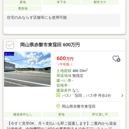
更地
本下水
都市ガス
整形地
住宅のみならず店舗等にも使用可能
岡山県赤磐市東窪田 600万円
600
万円
（坪単価:-）
2
土地面積
486.55m
用途地域
無指定
建ぺい率
-
容積率
-
建築条件
なし
バス/「窪田」バス停 停歩2分
岡山県赤磐市東窪田
建築条件なし
更地
即引渡し可
【今すぐ見学OK、月々支払いも即ご提案します】ご案内から資金
計画作成、金融機関のご紹介や審査申込まで全てワンストップで