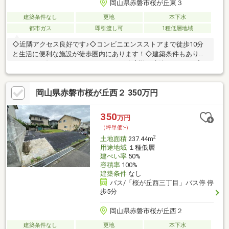
岡山県赤磐市桜が丘東３
建築条件なし
更地
本下水
都市ガス
即引渡し可
1種低層地域
◇近隣アクセス良好です♪◇コンビニエンスストアまで徒歩10分
と生活に便利な施設が徒歩圏内にあります！◇建築条件もありま
せんのでお好きなハウスメーカー・工務店様で建築できます♪◇
自然と都市が融合した緑溢れる桜が丘団地でご家族と過ごしてみ
ませんか？※売主は契約不適合責任を負いませんご質問や詳しい
岡山県赤磐市桜が丘西２ 350万円
情報はタカセ不動産までお気軽にお問い合わせください(^^♪
350
万円
（坪単価:-）
2
土地面積
237.44m
用途地域
１種低層
建ぺい率
50%
容積率
100%
建築条件
なし
バス/「桜が丘西三丁目」バス停 停
歩5分
岡山県赤磐市桜が丘西２
建築条件なし
更地
本下水