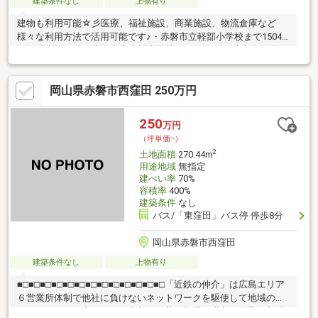
建築条件なし
上物有り
建物も利用可能☆彡医療、福祉施設、商業施設、物流倉庫など
様々な利用方法で活用可能です♪・赤磐市立軽部小学校まで1504
ｍ 徒歩約19分・赤磐市立赤坂中学校まで1723ｍ 徒歩約22分・
セブンイレブン 赤磐町苅田店まで1685ｍ 徒歩約22分・赤磐市役
所赤坂支所まで1647ｍ 徒歩約21分・赤坂郵便局まで1823ｍ 徒
岡山県赤磐市西窪田 250万円
歩約23分・戸川クリニックまで764ｍ 徒歩約10分電話が苦手な
方も安心！ネット予約ならワンタップでOK！！【見学予約する】
より、見学希望のお問合せが可能です。内見のご予約お待ちして
250
万円
おります☆彡・景観法・宅地造成等規制法・都市再生特別措置法
（坪単価:-）
2
土地面積
270.44m
用途地域
無指定
建ぺい率
70%
容積率
400%
建築条件
なし
バス/「東窪田」バス停 停歩8分
岡山県赤磐市西窪田
建築条件なし
上物有り
■□■□■□■□■□■□■□■□■□■□■□■□■□「近鉄の仲介」は広島エリア
６営業所体制で他社に負けないネットワークを駆使して地域のみ
なさまのお役に立ちます！売却・住替・賃貸・購入・買取・相続