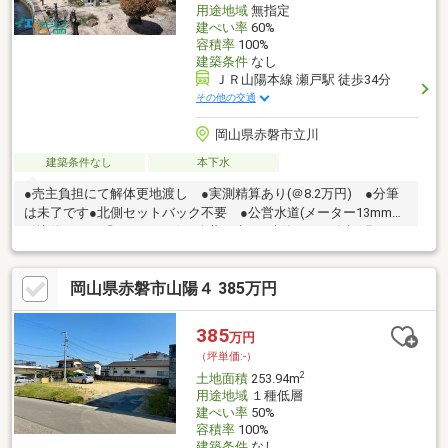
用途地域
無指定
建ぺい率
60%
容積率
100%
建築条件
なし
ＪＲ山陽本線 瀬戸駅 徒歩34分
その他の交通
岡山県赤磐市立川
建築条件なし
本下水
●売主負担にて解体更地渡し ●実測精算あり(＠8.2万円) ●分筆
は未了です●北側セットバック不要 ●公営水道(メーター13mm、
引込管ともに恐らく13mm)、公共下水●再建築には60条証明を要
する(買主負担、発注先指定あり)●敷地内にある電柱・支線は売主
負担にて敷地外へ移設予定 ●再利用が難しい井戸あり お祓い
岡山県赤磐市山陽４ 385万円
は売主にて対応●敷地内にカーブミラーあり
385
万円
（坪単価:-）
2
土地面積
253.94m
用途地域
１種低層
建ぺい率
50%
容積率
100%
建築条件
なし