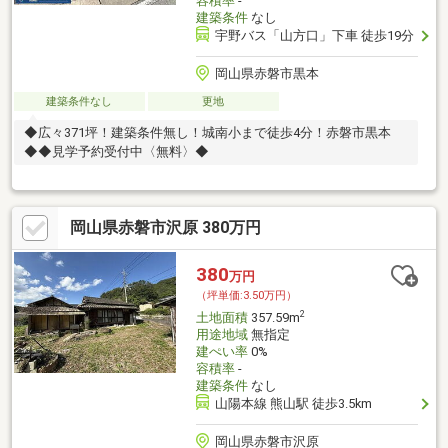
容積率
-
建築条件
なし
宇野バス「山方口」下車 徒歩19分
岡山県赤磐市黒本
建築条件なし
更地
◆広々371坪！建築条件無し！城南小まで徒歩4分！赤磐市黒本
◆◆見学予約受付中〈無料〉◆
岡山県赤磐市沢原 380万円
380
万円
（坪単価:3.50万円）
2
土地面積
357.59m
用途地域
無指定
建ぺい率
0%
容積率
-
建築条件
なし
山陽本線 熊山駅 徒歩3.5km
岡山県赤磐市沢原