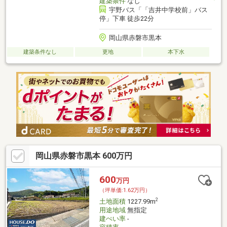
建築条件
なし
宇野バス「「吉井中学校前」バス
停」下車 徒歩22分
岡山県赤磐市黒本
建築条件なし
更地
本下水
岡山県赤磐市黒本 600万円
600
万円
（坪単価:1.62万円）
2
土地面積
1227.99m
用途地域
無指定
建ぺい率
-