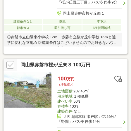
「桜が丘西三丁目」バス停 停歩9分
岡山県赤磐市桜が丘西１
建築条件なし
更地
本下水
都市ガス
即引渡し可
1種低層地域
◎赤磐市立山陽東小学校 12ｍ 赤磐市立桜が丘中学校 16ｍと通
学に便利な立地☆◎建築条件はございませんのでお好きなハウス
メーカー様で建築頂けます。◎約74坪の整形地は建築のイメージ
が広がります♪
岡山県赤磐市桜が丘東３ 100万円
100
万円
（坪単価:-）
2
土地面積
207.46m
用途地域
１種低層
建ぺい率
50%
容積率
100%
建築条件
なし
ＪＲ山陽本線 瀬戸駅 バス26分/
「野間」バス停 停歩14分