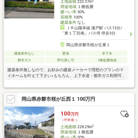
2
土地面積
222.37m
用途地域
１種低層
建ぺい率
50%
容積率
100%
建築条件
なし
ＪＲ山陽本線 瀬戸駅 バス13分/
「東１丁目南」バス停 停歩3分
岡山県赤磐市桜が丘東１
建築条件なし
更地
本下水
都市ガス
即引渡し可
1種低層地域
建築条件無しなので、お好みの建築メーカーで理想のプランのマ
イホームを叶えて下さい♪もちろん、上下水道・都市ガス利用可
能！敷地もキレイな形でいろんなプランが考えられます。ご質問
やご内覧などタカセ不動産株式会社岡山店までお気軽にご連絡下
さい♪※売主は契約不適合責任を負いませんお問い合わせは【タカ
岡山県赤磐市桜が丘西１ 100万円
セ不動産岡山店】まで☆☆
100
万円
（坪単価:-）
2
土地面積
228.29m
用途地域
１種低層
建ぺい率
50%