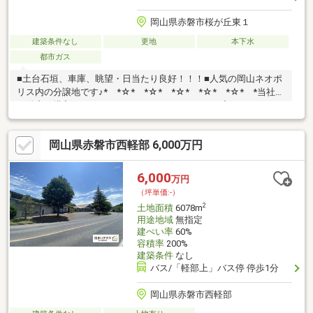
岡山県赤磐市桜が丘東１
建築条件なし
更地
本下水
都市ガス
■土台石垣、車庫、眺望・日当たり良好！！！■人気の岡山ネオポ
リス内の分譲地です♪* *☆* *☆* *☆* *☆* *☆* *当社は
不動産の購入からリノベーションまでワンストップでサポートい
たします。物件購入費用とリノベ工事費用を一緒にローンで組む
提案も可能です。3Dモデリングでリフォームの完成予想図を立体
岡山県赤磐市西軽部 6,000万円
的に表現。購入・買い替え・購入+リノベーションなど、お気軽
にご相談ください！お問い合わせは【086-250-9005】または資料
請求・来場予約ボタンから。 *
6,000
万円
*☆* *☆* *☆* *☆* *☆*
（坪単価:-）
2
土地面積
6078m
用途地域
無指定
建ぺい率
60%
容積率
200%
建築条件
なし
バス/「軽部上」バス停 停歩1分
岡山県赤磐市西軽部