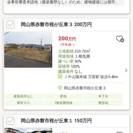
会事前審査承認地（建築履歴なし）のため、建物建築には都市計
画法の許可を要す（費用買主実費負担）。敷地西側水路沿いの既
存擁壁には一部破損あり。接面道路より上下水道の引込・接続す
る際はその可否を都度確認要（下水道受益者負担金３０万円支払
岡山県赤磐市桜が丘東３ 200万円
履歴なし）。敷地内に電柱・支線あり。敷地内に排水路（Ｕ字
溝）あり。接面道路の敷地間口に電柱・支線あり。
200
万円
（坪単価:-）
2
土地面積
233.72m
用途地域
１種低層
建ぺい率
50%
容積率
100%
建築条件
なし
ＪＲ山陽本線 万富駅 徒歩5.4km
岡山県赤磐市桜が丘東３
建築条件なし
更地
本下水
都市ガス
1種低層地域
整形地
岡山県赤磐市桜が丘東１ 150万円