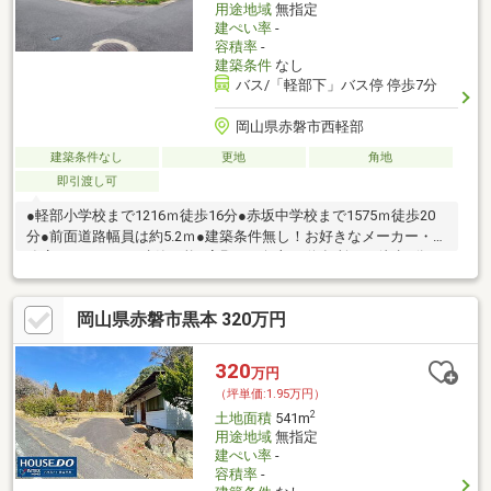
用途地域
無指定
建ぺい率
-
容積率
-
建築条件
なし
バス/「軽部下」バス停 停歩7分
岡山県赤磐市西軽部
建築条件なし
更地
角地
即引渡し可
●軽部小学校まで1216ｍ徒歩16分●赤坂中学校まで1575ｍ徒歩20
分●前面道路幅員は約5.2ｍ●建築条件無し！お好きなメーカー・工
務店でマイホーム建築可能●宇野バス軽部下停留所まで徒歩7分●
地積測量図は無し。境界の明示にて現況有姿にて取引○●LINEでの
お問い合わせも可能です●○物件の問い合わせや来店・案内予約が
岡山県赤磐市黒本 320万円
LINEで出来ます●ライン追加URL● https://lin.ee/NcTho8W●ライン
ID● @cou3078a
320
万円
（坪単価:1.95万円）
2
土地面積
541m
用途地域
無指定
建ぺい率
-
容積率
-