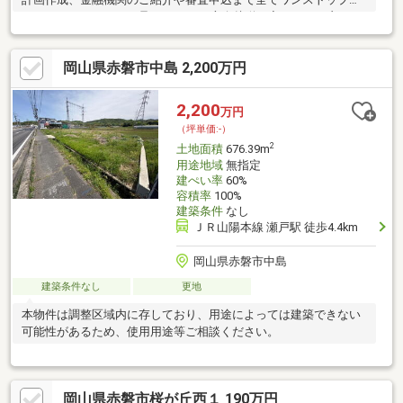
ネクステージホームが承ります♪■二方向接道で入りやすさ良し♪■
県道２７号すぐ近くの好立地♪■石相小学校まで徒歩９分♪■自然豊
かな環境でのびのび暮らせます♪「まだ検討中なので…」という方
岡山県赤磐市中島 2,200万円
も大歓迎！◎新築と中古の比較◎月々支払いのシミュレーション
◎購入するべきタイミング◎住み始めるまでの流れetc.など、余
すことなくご説明させていただきます！LINEでやり取りも可能で
2,200
万円
すので、お気軽にお問い合わせください♪
（坪単価:-）
2
土地面積
676.39m
用途地域
無指定
建ぺい率
60%
容積率
100%
建築条件
なし
ＪＲ山陽本線 瀬戸駅 徒歩4.4km
岡山県赤磐市中島
建築条件なし
更地
本物件は調整区域内に存しており、用途によっては建築できない
可能性があるため、使用用途等ご相談ください。
岡山県赤磐市桜が丘西１ 190万円