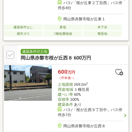
バス/「桜が丘東２丁目西」バス停
停歩4分
岡山県赤磐市桜が丘東１
建築条件なし
更地
本下水
都市ガス
1種低層地域
整形地
建築条件付土地
岡山県赤磐市桜が丘西８ 600万円
600
万円
（坪単価:-）
2
土地面積
269.2m
用途地域
１種住居
建ぺい率
60%
容積率
200%
建築条件
あり
バス/「桜が丘西９丁目中」バス停
停歩1分
岡山県赤磐市桜が丘西８