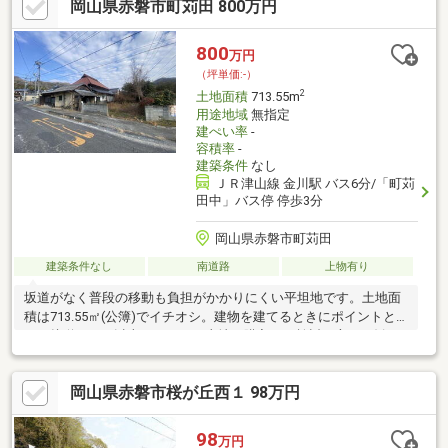
岡山県赤磐市町苅田 800万円
800
万円
（坪単価:-）
2
土地面積
713.55m
用途地域
無指定
建ぺい率
-
容積率
-
建築条件
なし
ＪＲ津山線 金川駅 バス6分/「町苅
田中」バス停 停歩3分
岡山県赤磐市町苅田
建築条件なし
南道路
上物有り
坂道がなく普段の移動も負担がかかりにくい平坦地です。土地面
積は713.55㎡(公簿)でイチオシ。建物を建てるときにポイントと
なる接道は15m以上あります。土地の購入をご検討の方にお勧め
の売地となっています。経済面での圧迫が相場より低く、その分
心に余裕が生まれる800万円の土地です。
岡山県赤磐市桜が丘西１ 98万円
98
万円