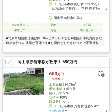
ＪＲ山陽本線 岡山駅 バス36分/
「山陽西小学校前」バス停 停歩3分
岡山県赤磐市山陽４
建築条件なし
更地
本下水
都市ガス
角地
即引渡し可
■北東角地前面道路は約5.0ｍとストレスなし■建築条件無お好きな
建築会社での建築が可能です■お問合せくださいタカセ不動産株
式会社 岡山店上下水道：メーター権利無都市ガス：東側前面道
路配管口径50ｍｍ（敷地内引込無）
岡山県赤磐市桜が丘東１ 650万円
650
万円
（坪単価:-）
2
土地面積
286.73m
用途地域
１種住居
建ぺい率
50%
容積率
100%
建築条件
なし
ＪＲ山陽本線 万富駅 徒歩5.2km
その他の交通