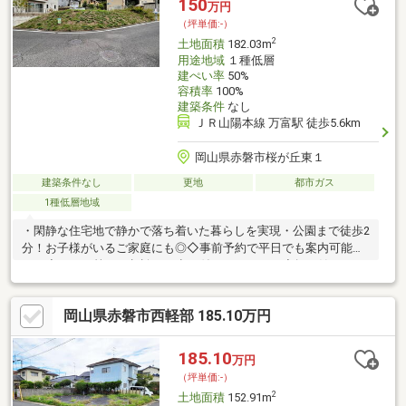
150
万円
（坪単価:-）
2
土地面積
182.03m
用途地域
１種低層
建ぺい率
50%
容積率
100%
建築条件
なし
ＪＲ山陽本線 万富駅 徒歩5.6km
岡山県赤磐市桜が丘東１
建築条件なし
更地
都市ガス
1種低層地域
・閑静な住宅地で静かで落ち着いた暮らしを実現・公園まで徒歩2
分！お子様がいるご家庭にも◎◇事前予約で平日でも案内可能で
す！◇ローン等のご相談もお申し付けください。◇探し始めでわ
からない事ばかりの方分かりやすくご説明する事を心がけており
ます。些細な事でもお気軽にお問合せください。
岡山県赤磐市西軽部 185.10万円
185.10
万円
（坪単価:-）
2
土地面積
152.91m