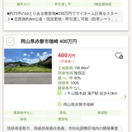
都市ガス
即引渡し可
1種低層地域
■約71坪のゆとりある整形地■350万円でマイホーム計画をスター
ト■ 北西側約6m公道・現況更地・即引渡し可能（防草シート、農
業倉庫は売主にて撤去します）■ハウスメーカー・工務店をご紹
介■建物配置・駐車計画・造成のご相談も対応「土地だけ」では
なく、「どんな家が建つか」まで一緒に考えます。ご予算やライ
岡山県赤磐市穂崎 400万円
フスタイルに合わせた建築会社選びから資金計画までサポート。
家づくりをトータルでお手伝いします。
400
万円
（坪単価:-）
2
土地面積
196.86m
用途地域
無指定
建ぺい率
60%
容積率
100%
建築条件
なし
ＪＲ山陽本線 瀬戸駅 徒歩4.0km
岡山県赤磐市穂崎
建築条件なし
更地
南道路
角地
整形地
現状有姿取引。瑕疵担保責任免責。市街化調整区域内の開発審査