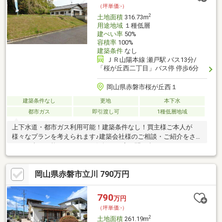
（坪単価:-）
2
土地面積
316.73m
用途地域
１種低層
建ぺい率
50%
容積率
100%
建築条件
なし
ＪＲ山陽本線 瀬戸駅 バス13分/
「桜が丘西二丁目」バス停 停歩6分
岡山県赤磐市桜が丘西１
建築条件なし
更地
本下水
都市ガス
即引渡し可
1種低層地域
上下水道・都市ガス利用可能！建築条件なし！買主様ご本人が
様々なプランを考えられます♪建築会社様のご相談・ご紹介をさせ
て頂く事も可能ですので、お気軽に一度お問い合わせ下さい♪
岡山県赤磐市立川 790万円
790
万円
（坪単価:-）
2
土地面積
261.19m