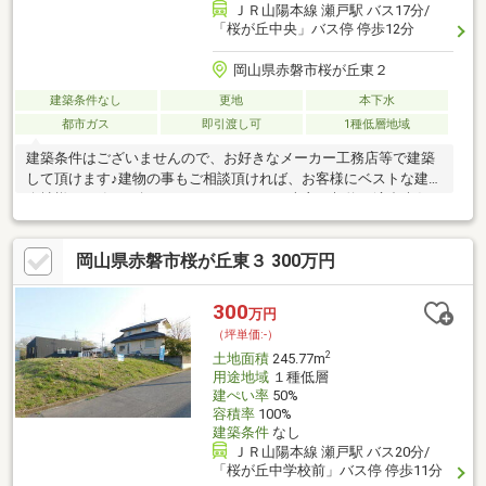
ＪＲ山陽本線 瀬戸駅 バス17分/
「桜が丘中央」バス停 停歩12分
岡山県赤磐市桜が丘東２
建築条件なし
更地
本下水
都市ガス
即引渡し可
1種低層地域
建築条件はございませんので、お好きなメーカー工務店等で建築
して頂けます♪建物の事もご相談頂ければ、お客様にベストな建築
会社様を一緒にお探しさせて頂きます！※売主は契約不適合責任
を負いませんお気軽にお問い合わせ下さい♪
岡山県赤磐市桜が丘東３ 300万円
300
万円
（坪単価:-）
2
土地面積
245.77m
用途地域
１種低層
建ぺい率
50%
容積率
100%
建築条件
なし
ＪＲ山陽本線 瀬戸駅 バス20分/
「桜が丘中学校前」バス停 停歩11分