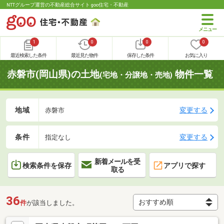
NTTグループ運営の不動産総合サイト goo住宅・不動産
1
0
0
0
最近検索した条件
最近見た物件
保存した条件
お気に入り
赤磐市(岡山県)の土地
物件一覧
(宅地・分譲地・売地)
地域
変更する
赤磐市
条件
変更する
指定なし
新着メールを受
検索条件を保存
アプリで探す
取る
36
件
が該当しました。