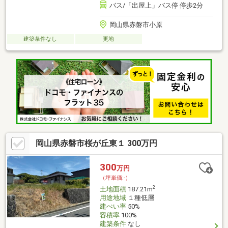
バス/「出屋上」バス停 停歩2分
岡山県赤磐市小原
建築条件なし
更地
岡山県赤磐市桜が丘東１ 300万円
300
万円
（坪単価:-）
2
土地面積
187.21m
用途地域
１種低層
建ぺい率
50%
容積率
100%
建築条件
なし