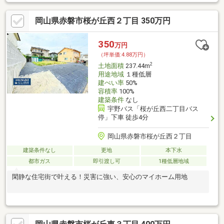
岡山県赤磐市桜が丘西２丁目 350万円
350
万円
（坪単価:4.88万円）
2
土地面積
237.44m
用途地域
１種低層
建ぺい率
50%
容積率
100%
建築条件
なし
宇野バス「桜が丘西二丁目バス
停」下車 徒歩4分
岡山県赤磐市桜が丘西２丁目
建築条件なし
更地
本下水
都市ガス
即引渡し可
1種低層地域
閑静な住宅街で叶える！災害に強い、安心のマイホーム用地