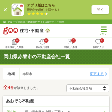
アプリ版はこちら
開く
複数社の物件を探せる！
NTTグループ運営の不動産総合サイト goo住宅・不動産
0
0
0
0
最近検索した条件
最近見た物件
保存した条件
お気に入り
岡山県赤磐市の不動産会社一覧
地域
変更する
赤磐市
全4
件
が該当しました。
あおぞら不動産
所在地
岡山県赤磐市山陽１丁目１－９