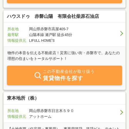
ハウスドゥ 赤磐山陽 有限会社柴原石油店
所在地
岡山県赤磐市高屋405-7
最寄駅
山陽本線 瀬戸駅 徒歩45分
情報提供元
LIFULL HOME'S
物件の本音を伝える不動産店！災害に強い街・赤磐市で、あなたの
理想の住まいをトータルサポート！
この不動産会社が取り扱う
賃貸物件を探す
東本地所（株）
所在地
岡山県赤磐市日古木５９０
情報提供元
アットホーム
【土地売買（住宅用・事業用）、事業用賃貸、賃貸ビル、テナント