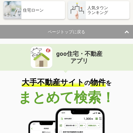
人気タウン
住宅ローン
ランキング
ページトップに戻る
goo住宅・不動産
アプリ
大手不動産サイト
物件
の
を
まとめて検索！