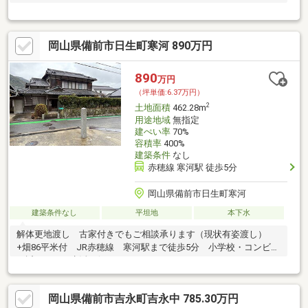
岡山県備前市日生町寒河 890万円
890
万円
（坪単価:6.37万円）
2
土地面積
462.28m
用途地域
無指定
建ぺい率
70%
容積率
400%
建築条件
なし
赤穂線 寒河駅 徒歩5分
岡山県備前市日生町寒河
建築条件なし
平坦地
本下水
解体更地渡し 古家付きでもご相談承ります（現状有姿渡し）
+畑86平米付 JR赤穂線 寒河駅まで徒歩5分 小学校・コンビニ
も近くにあり生活至便
岡山県備前市吉永町吉永中 785.30万円