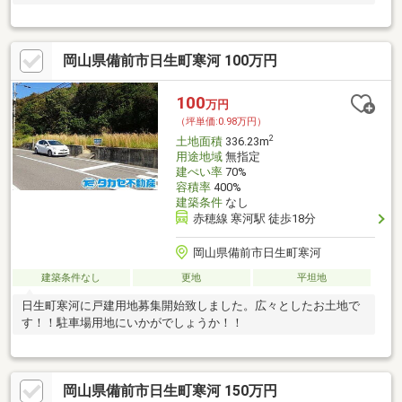
岡山県備前市日生町寒河 100万円
100
万円
（坪単価:0.98万円）
2
土地面積
336.23m
用途地域
無指定
建ぺい率
70%
容積率
400%
建築条件
なし
赤穂線 寒河駅 徒歩18分
岡山県備前市日生町寒河
建築条件なし
更地
平坦地
日生町寒河に戸建用地募集開始致しました。広々としたお土地で
す！！駐車場用地にいかがでしょうか！！
岡山県備前市日生町寒河 150万円