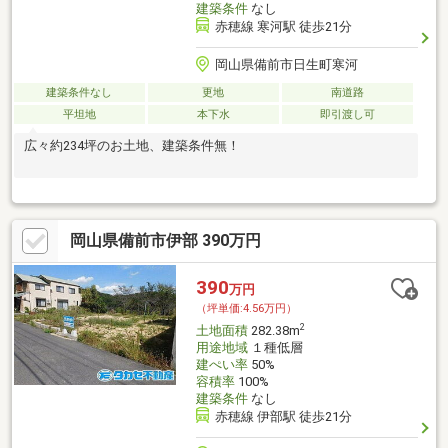
建築条件
なし
赤穂線 寒河駅 徒歩21分
岡山県備前市日生町寒河
建築条件なし
更地
南道路
平坦地
本下水
即引渡し可
広々約234坪のお土地、建築条件無！
岡山県備前市伊部 390万円
390
万円
（坪単価:4.56万円）
2
土地面積
282.38m
用途地域
１種低層
建ぺい率
50%
容積率
100%
建築条件
なし
赤穂線 伊部駅 徒歩21分