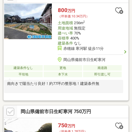
800
万円
（坪単価:10.34万円）
2
土地面積
256m
用途地域
無指定
建ぺい率
70%
容積率
400%
建築条件
なし
赤穂線 寒河駅 徒歩11分
岡山県備前市日生町寒河
建築条件なし
更地
南道路
平坦地
本下水
即引渡し可
南向きで陽当たり良好！約77坪の整形地！建築条件無
岡山県備前市日生町寒河 750万円
750
万円
（坪単価:1.78万円）