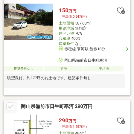
150
万円
（坪単価:0.84万円）
2
土地面積
587.68m
用途地域
無指定
建ぺい率
70%
容積率
400%
建築条件
なし
赤穂線 寒河駅 徒歩18分
岡山県備前市日生町寒河
建築条件なし
更地
平坦地
眺望良好。約177坪のお土地です。建築条件無し！！
岡山県備前市日生町寒河 290万円
290
万円
（坪単価:1.98万円）
2
土地面積
484m