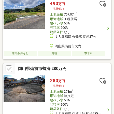
490
万円
（坪単価:-）
2
土地面積
767.07m
用途地域
１種住居
建ぺい率
60%
容積率
200%
建築条件
なし
ＪＲ赤穂線 香登駅 徒歩27分
岡山県備前市大内
建築条件なし
更地
本下水
岡山県備前市鶴海 280万円
280
万円
（坪単価:-）
2
土地面積
278m
用途地域
無指定
建ぺい率
60%
容積率
200%
建築条件
なし
ＪＲ赤穂線 西片上駅 徒歩7.0km