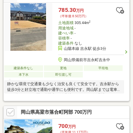
785.30
万円
（坪単価:8.50万円）
2
土地面積
305.44m
用途地域
-
建ぺい率
-
容積率
-
建築条件
なし
山陽本線 吉永駅 徒歩3分
岡山県備前市吉永町吉永中
建築条件なし
更地
平坦地
本下水
即引渡し可
静かな環境で交通量も少なく治安も良くて安全です。吉永駅から
徒歩3分と好立地で通勤や通学にも便利です。岡山駅までは電車で
４０分です。（2区画分譲中 (1)号地：877.7万 (2)号地：785.3
万）
岡山県高梁市落合町阿部 700万円
700
万円
（坪単価:11.17万円）