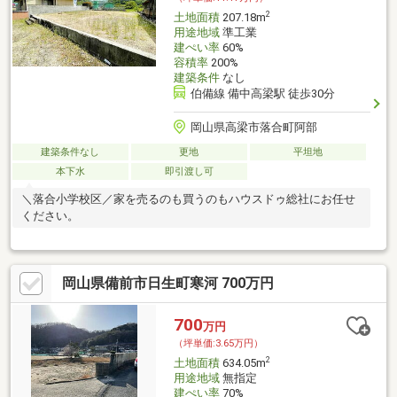
2
土地面積
207.18m
用途地域
準工業
建ぺい率
60%
容積率
200%
建築条件
なし
伯備線 備中高梁駅 徒歩30分
岡山県高梁市落合町阿部
建築条件なし
更地
平坦地
本下水
即引渡し可
＼落合小学校区／家を売るのも買うのもハウスドゥ総社にお任せ
ください。
岡山県備前市日生町寒河 700万円
700
万円
（坪単価:3.65万円）
2
土地面積
634.05m
用途地域
無指定
建ぺい率
70%