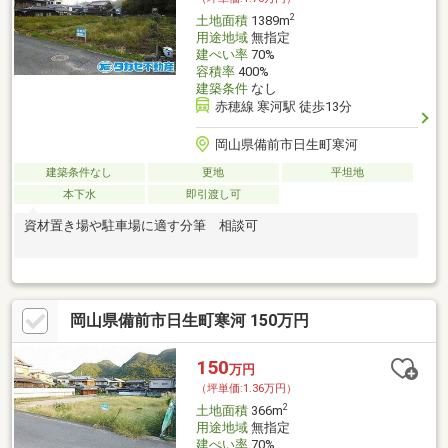
2
土地面積
1389m
用途地域
無指定
建ぺい率
70%
容積率
400%
建築条件
なし
赤穂線 寒河駅 徒歩13分
岡山県備前市日生町寒河
建築条件なし
更地
平坦地
本下水
即引渡し可
資材置き場や駐車場に適す分筆 相談可
岡山県備前市日生町寒河 150万円
150
万円
（坪単価:1.36万円）
2
土地面積
366m
用途地域
無指定
建ぺい率
70%