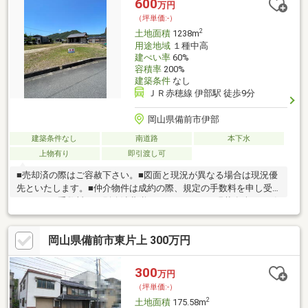
600
万円
（坪単価:-）
2
土地面積
1238m
用途地域
１種中高
建ぺい率
60%
容積率
200%
建築条件
なし
ＪＲ赤穂線 伊部駅 徒歩9分
岡山県備前市伊部
建築条件なし
南道路
本下水
上物有り
即引渡し可
■売却済の際はご容赦下さい。■図面と現況が異なる場合は現況優
先といたします。■仲介物件は成約の際、規定の手数料を申し受
けます。■手数料には別途消費税がかかります。■現状有姿にて引
渡し。（売主契約不適合責任免責）■建物は未登記かつ古家にな
りますので建物評価「0円」とし、建物解体費用相当額を差し引い
岡山県備前市東片上 300万円
た取引とします。■建物解体についは買主の責と費用負担におい
て行うものとする。■地番2119番1の農地転用については買主の責
と費用負担において行うものとする。（2119番3：農地転用許可
300
万円
済み）■地番2119番1を農地転用した際に下水道受益者負担金が発
（坪単価:-）
生します。（540円/㎡）
2
土地面積
175.58m