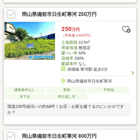
岡山県備前市日生町寒河 250万円
250
万円
（坪単価:3.64万円）
2
土地面積
227m
用途地域
無指定
建ぺい率
60%
容積率
200%
建築条件
なし
赤穂線 寒河駅 徒歩2分
岡山県備前市日生町寒河
建築条件なし
更地
平坦地
本下水
即引渡し可
国道250号線沿いの約68坪！お店・お家を建てるのにいかがです
か？
岡山県備前市日生町寒河 800万円