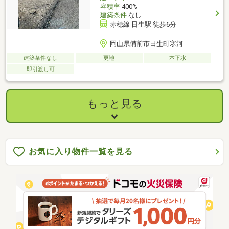
容積率
400%
建築条件
なし
赤穂線 日生駅 徒歩6分
岡山県備前市日生町寒河
建築条件なし
更地
本下水
即引渡し可
もっと見る
お気に入り物件一覧を見る