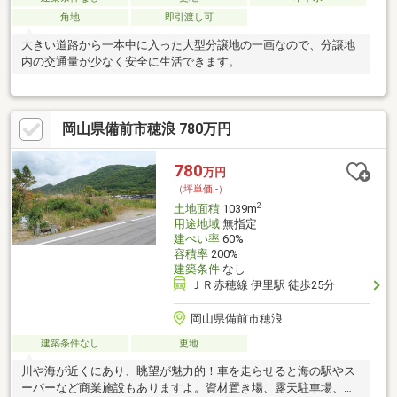
角地
即引渡し可
大きい道路から一本中に入った大型分譲地の一画なので、分譲地
内の交通量が少なく安全に生活できます。
岡山県備前市穂浪 780万円
780
万円
（坪単価:-）
2
土地面積
1039m
用途地域
無指定
建ぺい率
60%
容積率
200%
建築条件
なし
ＪＲ赤穂線 伊里駅 徒歩25分
岡山県備前市穂浪
建築条件なし
更地
川や海が近くにあり、眺望が魅力的！車を走らせると海の駅やス
ーパーなど商業施設もありますよ。資材置き場、露天駐車場、診