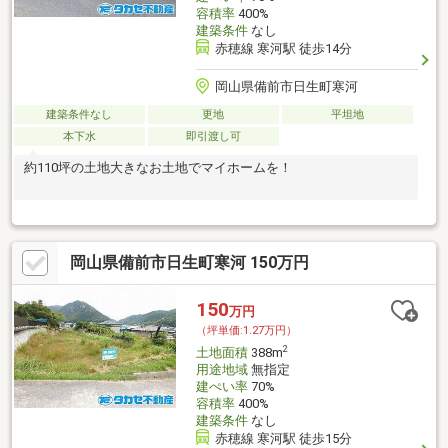
容積率
400%
建築条件
なし
赤穂線 寒河駅 徒歩14分
岡山県備前市日生町寒河
建築条件なし
更地
平坦地
本下水
即引渡し可
約110坪の土地大きなお土地でマイホームを！
岡山県備前市日生町寒河 150万円
150
万円
（坪単価:1.27万円）
2
土地面積
388m
用途地域
無指定
建ぺい率
70%
容積率
400%
建築条件
なし
赤穂線 寒河駅 徒歩15分