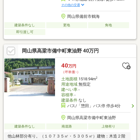
その他の交通
岡山県備前市鶴海
建築条件なし
更地
角地
即引渡し可
岡山県高梁市備中町東油野 40万円
40
万円
（坪単価:-）
2
土地面積
1518.94m
用途地域
無指定
建ぺい率
-
容積率
-
建築条件
なし
バス/「惣田」バス停 停歩4分
岡山県高梁市備中町東油野
建築条件なし
南道路
上物有り
他山林部分有り。（１０７３５㎡・５３０５㎡）建物：木造２階