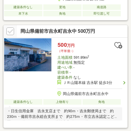
建築条件なし
更地
南道路
本下水
角地
即引渡し可
岡山県備前市吉永町吉永中 500万円
500
万円
（坪単価:-）
2
土地面積
591.89m
用途地域
無指定
建ぺい率
-
容積率
-
建築条件
なし
ＪＲ山陽本線 吉永駅 徒歩3分
岡山県備前市吉永町吉永中
建築条件なし
上物有り
角地
・日生信用金庫 吉永支店まで 約90ｍ・吉永郵便局まで 約
230ｍ・備前市吉永総合支所まで 約275ｍ・市立吉永認定こども
園まで 約335ｍ・ローソン備前吉永町まで 約485ｍ