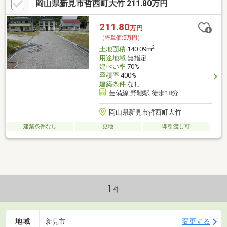
岡山県新見市哲西町大竹 211.80万円
211.80
万円
（坪単価:5万円）
2
土地面積
140.09m
用途地域
無指定
建ぺい率
70%
容積率
400%
建築条件
なし
芸備線 野馳駅 徒歩18分
岡山県新見市哲西町大竹
建築条件なし
更地
即引渡し可
1
件
地域
変更する
新見市