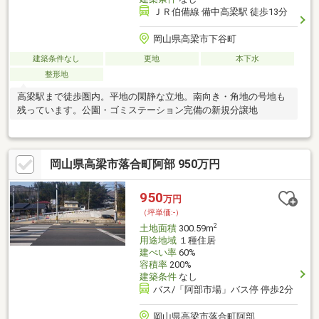
ＪＲ伯備線 備中高梁駅 徒歩13分
岡山県高梁市下谷町
建築条件なし
更地
本下水
整形地
高梁駅まで徒歩圏内。平地の閑静な立地。南向き・角地の号地も
残っています。公園・ゴミステーション完備の新規分譲地
岡山県高梁市落合町阿部 950万円
950
万円
（坪単価:-）
2
土地面積
300.59m
用途地域
１種住居
建ぺい率
60%
容積率
200%
建築条件
なし
バス/「阿部市場」バス停 停歩2分
岡山県高梁市落合町阿部