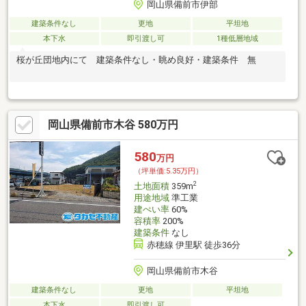
岡山県備前市伊部
建築条件なし
更地
平坦地
本下水
即引渡し可
1種低層地域
桜が丘団地内にて 建築条件なし・眺め良好・建築条件 無
岡山県備前市木谷 580万円
580
万円
（坪単価:5.35万円）
2
土地面積
359m
用途地域
準工業
建ぺい率
60%
容積率
200%
建築条件
なし
赤穂線 伊里駅 徒歩36分
岡山県備前市木谷
建築条件なし
更地
平坦地
本下水
即引渡し可