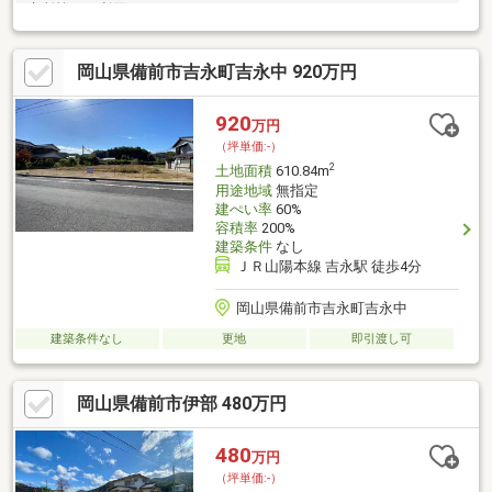
療所等にも利用可！
岡山県備前市吉永町吉永中 920万円
920
万円
（坪単価:-）
2
土地面積
610.84m
用途地域
無指定
建ぺい率
60%
容積率
200%
建築条件
なし
ＪＲ山陽本線 吉永駅 徒歩4分
岡山県備前市吉永町吉永中
建築条件なし
更地
即引渡し可
岡山県備前市伊部 480万円
480
万円
（坪単価:-）