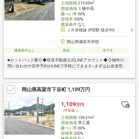
2
土地面積
215.65m
用途地域
１種中高
建ぺい率
60%
容積率
200%
建築条件
なし
ＪＲ赤穂線 伊部駅 徒歩9分
岡山県備前市伊部
建築条件なし
更地
本下水
■セットバック要◇◆咲良不動産公式LINEアカウント◆◇物件の
問い合わせや見学予約がLINEで手軽にできます♪まずはお友達登録
からお願いします。■アカウント名→咲良不動産株式会社■ID→＠
403akwjq※お友達登録後、お名前(フルネーム)をメッセージでお
送り頂き登録完了です※
岡山県高梁市下谷町 1,109万円
1,109
万円
（坪単価:-）
2
土地面積
159.31m
用途地域
準工業
建ぺい率
60%
容積率
200%
建築条件
なし