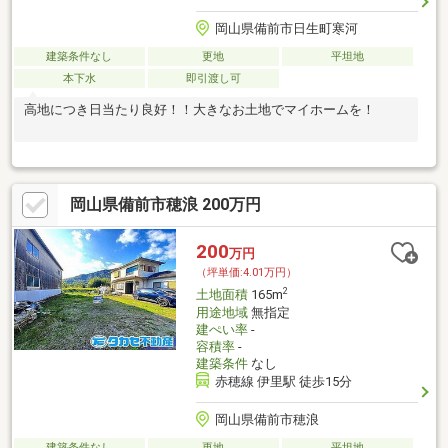
岡山県備前市日生町寒河
建築条件なし
更地
平坦地
本下水
即引渡し可
高地につき日当たり良好！！大きなお土地でマイホームを！
岡山県備前市穂浪 200万円
200
万円
（坪単価:4.01万円）
2
土地面積
165m
用途地域
無指定
建ぺい率
-
容積率
-
建築条件
なし
赤穂線 伊里駅 徒歩15分
岡山県備前市穂浪
建築条件なし
更地
平坦地