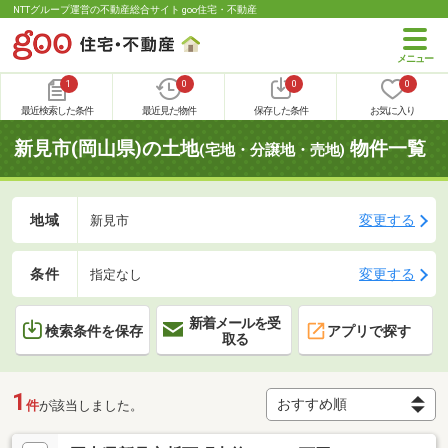
NTTグループ運営の不動産総合サイト goo住宅・不動産
1
0
0
0
最近検索した条件
最近見た物件
保存した条件
お気に入り
新見市(岡山県)の土地
物件一覧
(宅地・分譲地・売地)
地域
変更する
新見市
条件
変更する
指定なし
新着メールを受
検索条件を保存
アプリで探す
取る
1
件
が該当しました。