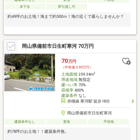
本下水
即引渡し可
約49坪のお土地！海まで約500ｍ！海の近くで暮らしませんか？
岡山県備前市日生町寒河 70万円
70
万円
（坪単価:0.89万円）
2
土地面積
259.34m
用途地域
無指定
建ぺい率
70%
容積率
400%
建築条件
なし
赤穂線 寒河駅 徒歩18分
岡山県備前市日生町寒河
建築条件なし
更地
平坦地
約78坪のお土地！！建築条件無。