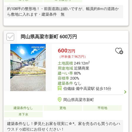
約108坪の整形地！・前面道路は細いですが、幅員約8ｍの道路か
ら敷地に入れます・建築条件 無
岡山県高梁市新町 600万円
600
万円
（坪単価:7.96万円）
2
土地面積
249.12m
用途地域
近隣商業
建ぺい率
80%
容積率
200%
建築条件
なし
伯備線 備中高梁駅 徒歩15分
岡山県高梁市新町
建築条件なし
更地
平坦地
本下水
建築条件なし！夢見たお家を現実に☆*。家を売るのも買うのもハ
ウスドゥ総社にお任せください！