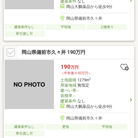
建築条件
なし
岡山大鵬薬品から徒歩9分
岡山県備前市久々井
建築条件なし
平坦地
上物有り
即引渡し可
岡山県備前市久々井 190万円
190
万円
（坪単価:0.50万円）
2
土地面積
1279m
用途地域
無指定
建ぺい率
-
容積率
-
建築条件
なし
岡山大鵬薬品から徒歩9分
岡山県備前市久々井
建築条件なし
更地
平坦地
即引渡し可