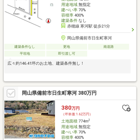
用途地域
無指定
建ぺい率
70%
容積率
400%
建築条件
なし
赤穂線 寒河駅 徒歩21分
岡山県備前市日生町寒河
建築条件なし
更地
南道路
平坦地
即引渡し可
広々約146.41坪のお土地、建築条件無し！
岡山県備前市日生町寒河 380万円
380
万円
（坪単価:1.62万円）
2
土地面積
774m
用途地域
無指定
建ぺい率
70%
容積率
400%