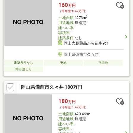
160
万円
（坪単価:0.42万円）
2
土地面積
1273m
用途地域
無指定
建ぺい率
-
容積率
-
建築条件
なし
岡山大鵬薬品から徒歩9分
岡山県備前市久々井
建築条件なし
更地
平坦地
即引渡し可
岡山県備前市久々井 180万円
180
万円
（坪単価:1.42万円）
2
土地面積
420.46m
用途地域
無指定
建ぺい率
-
容積率
-