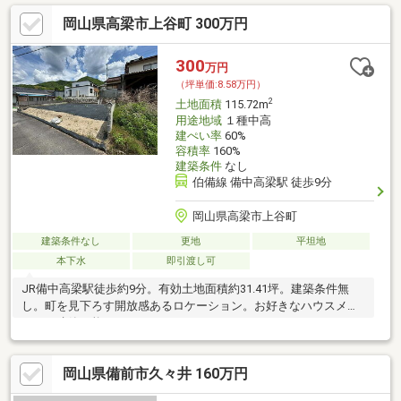
岡山県高梁市上谷町 300万円
300
万円
（坪単価:8.58万円）
2
土地面積
115.72m
用途地域
１種中高
建ぺい率
60%
容積率
160%
建築条件
なし
伯備線 備中高梁駅 徒歩9分
岡山県高梁市上谷町
建築条件なし
更地
平坦地
本下水
即引渡し可
JR備中高梁駅徒歩約9分。有効土地面積約31.41坪。建築条件無
し。町を見下ろす開放感あるロケーション。お好きなハウスメー
カーで建築可能です
岡山県備前市久々井 160万円