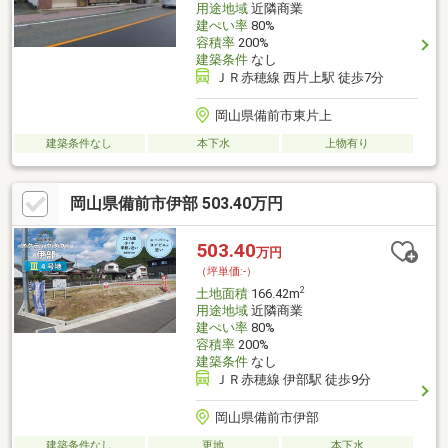
用途地域
近隣商業
建ぺい率
80%
容積率
200%
建築条件
なし
ＪＲ赤穂線 西片上駅 徒歩7分
岡山県備前市東片上
建築条件なし
本下水
上物有り
岡山県備前市伊部 503.40万円
503.40
万円
（坪単価:-）
2
土地面積
166.42m
用途地域
近隣商業
建ぺい率
80%
容積率
200%
建築条件
なし
ＪＲ赤穂線 伊部駅 徒歩9分
岡山県備前市伊部
建築条件なし
更地
本下水