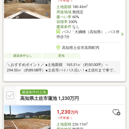
（坪単価:-）
2
土地面積
180.43m
用途地域
無指定
建ぺい率
60%
容積率
200%
建築条件
なし
バス/「大綱橋（高知県）」バス停
停歩7分
高知県土佐市高岡町丙
建築条件なし
更地
＼おすすめポイント／ ●土地面積 165.31㎡（約50.00坪）～
294.50㎡（約89.08坪）●土佐市バイパス沿い！●土佐ICまで車で4
分！●近隣に飲食店多数あります！●残9区画です！☆こちらの物
件は本日ご案内可能です☆☆ご購入時の住宅ローン相談も無料で
承ります♪物件が気になったらお好きなタイミングでお気軽にお問
い合わせください！資料請求フォームからは24時間受付中☆ おう
建築条件付土地
ちと皆様のご縁を結ぶことが私たちの使命です。 皆様にお会い
高知県土佐市蓮池 1,230万円
できますことを、心よりお待ち申し上げております
1,230
万円
（坪単価:-）
2
土地面積
226.11m