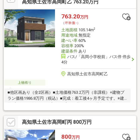
高知県土佐市高岡町乙 763.20万円
763.20
万円
（坪単価:-）
2
土地面積
105.14m
用途地域
無指定
建ぺい率
60%
容積率
200%
建築条件
あり
バス/「高岡小学校前」バス停 停歩
4分
高知県土佐市高岡町乙
上物有り
■他区画あり（全2区画）■土地価格763.2万円（非課税）+建物プ
ラン価格1986.8万円（税込）■完成：着工後4ヶ月予定です。※建
物プランは一例です。プランは変更可能です。■階段が吹抜けに
なっており開放感があります。■リビングにも収納やWICがある
為、生活感を抑えた空間を保てます♪■高岡第一小学校まで約450
高知県土佐市高岡町丙 800万円
ｍ、高岡中学校 まで約550ｍ♪お子様も通学しやすい距離です。■
サンシャインオリビオ店やローソン土佐インター店まで歩6分♪毎
日のお買い物も便利です。■土佐市複合文化施設つなーでまで歩4
800
万円
分！図書館も併設されており、子どもが気軽に本を読める環境で