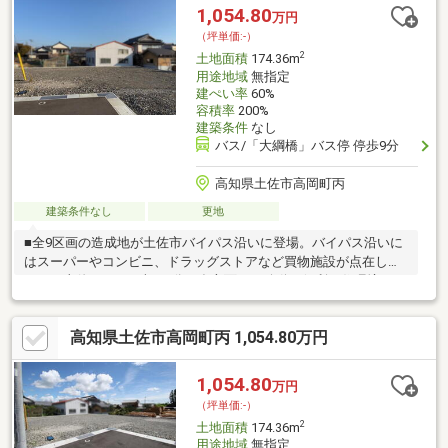
1,054.80
万円
（坪単価:-）
2
土地面積
174.36m
用途地域
無指定
建ぺい率
60%
容積率
200%
建築条件
なし
バス/「大綱橋」バス停 停歩9分
高知県土佐市高岡町丙
建築条件なし
更地
■全9区画の造成地が土佐市バイパス沿いに登場。バイパス沿いに
はスーパーやコンビニ、ドラッグストアなど買物施設が点在して
おり、土佐ICまでも車で3分と多方面への移動に便利な住環境で
す。■建築条件なし！お好きな工務店さんでお家を建てることが
できます!■水道負担金336690円+水道引き込み代11万円別途必要
高知県土佐市高岡町丙 1,054.80万円
です。
1,054.80
万円
（坪単価:-）
2
土地面積
174.36m
用途地域
無指定