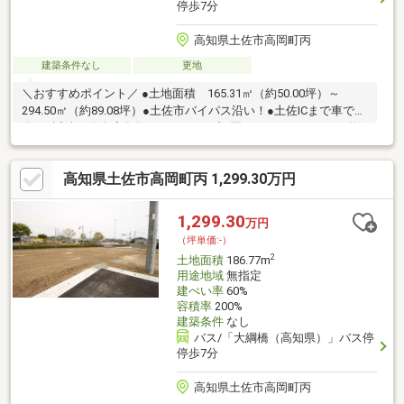
停歩7分
高知県土佐市高岡町丙
建築条件なし
更地
＼おすすめポイント／ ●土地面積 165.31㎡（約50.00坪）～
294.50㎡（約89.08坪）●土佐市バイパス沿い！●土佐ICまで車で4
分！●近隣に飲食店多数あります！●残9区画です！☆こちらの物
件は本日ご案内可能です☆☆ご購入時の住宅ローン相談も無料で
承ります♪物件が気になったらお好きなタイミングでお気軽にお問
高知県土佐市高岡町丙 1,299.30万円
い合わせください！資料請求フォームからは24時間受付中☆ おう
ちと皆様のご縁を結ぶことが私たちの使命です。 皆様にお会い
できますことを、心よりお待ち申し上げております
1,299.30
万円
（坪単価:-）
2
土地面積
186.77m
用途地域
無指定
建ぺい率
60%
容積率
200%
建築条件
なし
バス/「大綱橋（高知県）」バス停
停歩7分
高知県土佐市高岡町丙