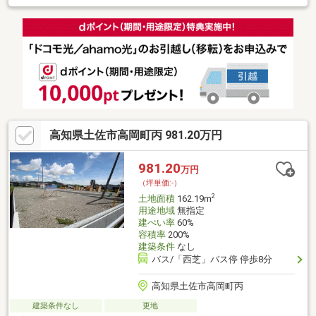
ンター店やサンプラザ土佐ショッピングセンターまで徒歩3～4分
の距離ですので、毎日のお買い物も楽々の住環境です。■更地、
現況でのお引渡しです。■建築時に水道引き込み・水道新設分担
金が必要です。詳しくはお問い合わせください。
高知県土佐市高岡町丙 981.20万円
981.20
万円
（坪単価:-）
2
土地面積
162.19m
用途地域
無指定
建ぺい率
60%
容積率
200%
建築条件
なし
バス/「西芝」バス停 停歩8分
高知県土佐市高岡町丙
建築条件なし
更地