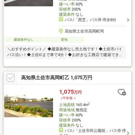
建ぺい率
60%
容積率
200%
建築条件
なし
バス/「西芝」バス停 停歩8分
高知県土佐市高岡町丙
建築条件なし
更地
＼おすすめポイント／ ◆建築条件なし売土地です！◆土佐市バイ
パス沿い！◆土佐ICまで車で4分！◆お好きな工務店で建築できま
す！☆こちらの物件は本日ご案内可能です☆☆ご購入時の住宅ロ
ーン相談も無料で承ります♪物件が気になったらお好きなタイミン
グでお気軽にお問い合わせください！資料請求フォームからは24
高知県土佐市高岡町乙 1,075万円
時間受付中☆ おうちと皆様のご縁を結ぶことが私たちの使命で
す。 皆様にお会いできますことを、心よりお待ち申し上げてお
ります 土地購入をお考えの方に好条件の売地が多数あります。
1,075
万円
（坪単価:-）
2
土地面積
165.4m
用途地域
無指定
建ぺい率
60%
容積率
200%
建築条件
なし
バス/「土佐市民公園前」バス停 停