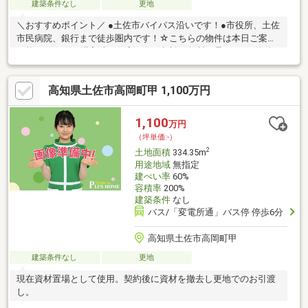
建築条件なし
更地
＼おすすめポイント／ ●土佐市バイパス沿いです！●市役所、土佐
市民病院、銀行まで徒歩圏内です！☆こちらの物件は本日ご案内
可能です☆☆ご購入時の住宅ローン相談も無料で承ります♪物件
が気になったらお好きなタイミングでお気軽にお問い合わせくだ
さい！資料請求フォームからは24時間受付中☆ おうちと皆様のご
高知県土佐市高岡町甲 1,100万円
縁を結ぶことが私たちの使命です。 皆様にお会いできますこと
を、心よりお待ち申し上げております
1,100
万円
（坪単価:-）
2
土地面積
334.35m
用途地域
無指定
建ぺい率
60%
容積率
200%
建築条件
なし
バス/「変電所通」バス停 停歩6分
高知県土佐市高岡町甲
建築条件なし
更地
現在資材置場として使用。契約後に資材を撤去し更地でのお引渡
し。