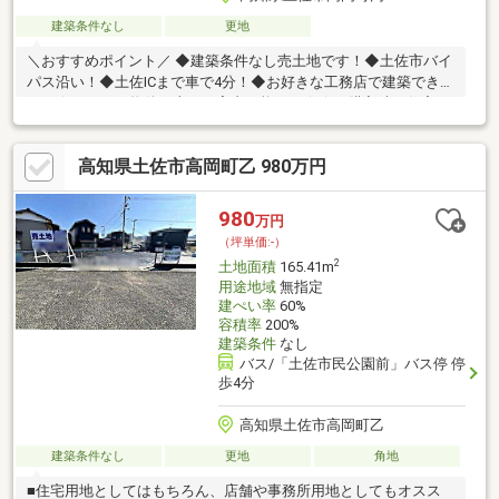
建築条件なし
更地
＼おすすめポイント／ ◆建築条件なし売土地です！◆土佐市バイ
パス沿い！◆土佐ICまで車で4分！◆お好きな工務店で建築できま
す！☆こちらの物件は本日ご案内可能です☆☆ご購入時の住宅ロ
ーン相談も無料で承ります♪物件が気になったらお好きなタイミン
グでお気軽にお問い合わせください！資料請求フォームからは24
高知県土佐市高岡町乙 980万円
時間受付中☆ おうちと皆様のご縁を結ぶことが私たちの使命で
す。 皆様にお会いできますことを、心よりお待ち申し上げてお
ります 土地購入をお考えの方に好条件の売地が多数あります。
980
万円
（坪単価:-）
2
土地面積
165.41m
用途地域
無指定
建ぺい率
60%
容積率
200%
建築条件
なし
バス/「土佐市民公園前」バス停 停
歩4分
高知県土佐市高岡町乙
建築条件なし
更地
角地
■住宅用地としてはもちろん、店舗や事務所用地としてもオスス