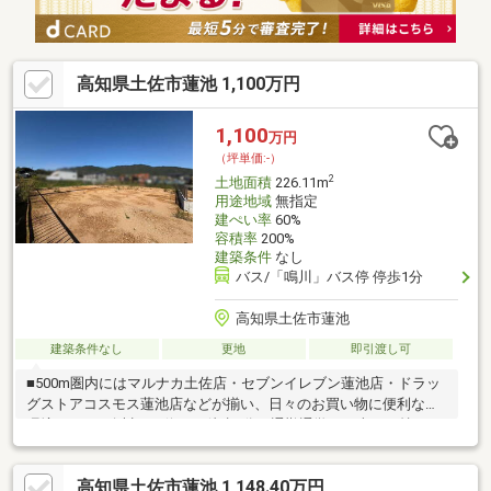
高知県土佐市蓮池 1,100万円
1,100
万円
（坪単価:-）
2
土地面積
226.11m
用途地域
無指定
建ぺい率
60%
容積率
200%
建築条件
なし
バス/「鳴川」バス停 停歩1分
高知県土佐市蓮池
建築条件なし
更地
即引渡し可
■500m圏内にはマルナカ土佐店・セブンイレブン蓮池店・ドラッ
グストアコスモス蓮池店などが揃い、日々のお買い物に便利な住
環境です。■鳴川バス停まで徒歩1分！通勤通学やお車をお持ちで
ない方も多方面への移動もスムーズです。■建築条件なし！お好
きな工務店さんでお家を建てることができます!
高知県土佐市蓮池 1,148.40万円