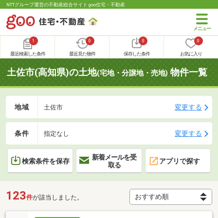
NTTグループ運営の不動産総合サイト goo住宅・不動産
1
0
0
0
最近検索した条件
最近見た物件
保存した条件
お気に入り
土佐市(高知県)の土地
物件一覧
(宅地・分譲地・売地)
地域
変更する
土佐市
条件
変更する
指定なし
新着メールを受
検索条件を保存
アプリで探す
取る
123
件
が該当しました。