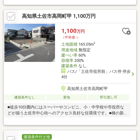
高知県土佐市高岡町甲 1,100万円
1,100
万円
（坪単価:-）
2
土地面積
165.05m
用途地域
無指定
建ぺい率
60%
容積率
200%
建築条件
なし
バス/「土佐市役所前」バス停 停歩
4分
高知県土佐市高岡町甲
建築条件なし
更地
即引渡し可
■徒歩10分圏内にはスーパーやコンビニ、小・中学校や市役所な
どが揃う土佐市中心街へのアクセス良好な住環境です。■橋の新
設、擁壁の改修、上水道引き込み済で直ぐお家を建て始めれま
す。■建築条件なし！お好きな工務店さんでお家を建てることが
できます!
建築条件付土地