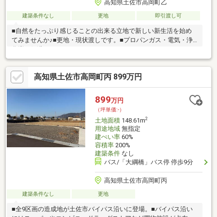
高知県土佐市高岡町乙
建築条件なし
更地
即引渡し可
■自然をたっぷり感じることの出来る立地で新しい新生活を始め
てみませんか♪■更地・現状渡しです。■プロパンガス・電気・浄
化増・側溝
高知県土佐市高岡町丙 899万円
899
万円
（坪単価:-）
2
土地面積
148.61m
用途地域
無指定
建ぺい率
60%
容積率
200%
建築条件
なし
バス/「大綱橋」バス停 停歩9分
高知県土佐市高岡町丙
建築条件なし
更地
■全9区画の造成地が土佐市バイパス沿いに登場。■バイパス沿い