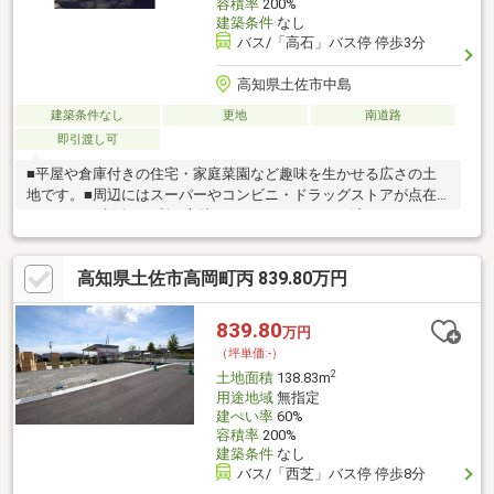
容積率
200%
建築条件
なし
バス/「高石」バス停 停歩3分
高知県土佐市中島
建築条件なし
更地
南道路
即引渡し可
■平屋や倉庫付きの住宅・家庭菜園など趣味を生かせる広さの土
地です。■周辺にはスーパーやコンビニ・ドラッグストアが点在
しており、生活に便利な立地です。■セットバック済みです。(セ
ットバック部分は土佐市に寄付済み)
高知県土佐市高岡町丙 839.80万円
839.80
万円
（坪単価:-）
2
土地面積
138.83m
用途地域
無指定
建ぺい率
60%
容積率
200%
建築条件
なし
バス/「西芝」バス停 停歩8分