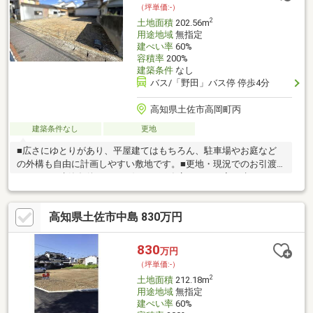
（坪単価:-）
す♪
2
土地面積
202.56m
用途地域
無指定
建ぺい率
60%
容積率
200%
建築条件
なし
バス/「野田」バス停 停歩4分
高知県土佐市高岡町丙
建築条件なし
更地
■広さにゆとりがあり、平屋建てはもちろん、駐車場やお庭など
の外構も自由に計画しやすい敷地です。■更地・現況でのお引渡
しです。■建築条件なし！お好きな工務店さんでお家を建てるこ
とができます。■小学校まで徒歩10分ですので、毎日の通学も負
担が少ないですね♪■ファミリーマート高岡北店まで徒歩4分！周
高知県土佐市中島 830万円
辺1ｋｍ圏内にはドラッグストアやスーパーが点在しており、お買
い物に便利な住環境です。■国道56号線が近く、市内へのアクセ
スも良好です。■敷地正面の水路に橋を架ける必要があります。
830
万円
（坪単価:-）
2
土地面積
212.18m
用途地域
無指定
建ぺい率
60%