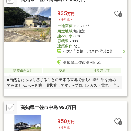
す。 皆様にお会いできますことを、心よりお待ち申し上げてお
ります 土地購入をお考えの方に好条件の売地が多数あります。
935
万円
（坪単価:-）
2
土地面積
193.21m
用途地域
無指定
建ぺい率
60%
容積率
200%
建築条件
なし
バス/「吹越」バス停 停歩2分
高知県土佐市高岡町乙
建築条件なし
更地
即引渡し可
■自然をたっぷり感じることの出来る立地で新しい新生活を始め
てみませんか♪■更地・現状渡しです。■プロパンガス・電気・浄
化増・側溝
高知県土佐市中島 950万円
950
万円
（坪単価:-）