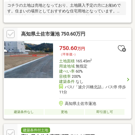
コチラの土地は売地となっており、土地購入予定の方にお勧めで
す。住まいの場所としておすすめな住宅用地となっています。土
地50坪以上の広々した敷地は様々な用途の要望にお応えします。
高知県土佐市蓮池 750.60万円
750.60
万円
（坪単価:-）
2
土地面積
165.45m
用途地域
無指定
建ぺい率
60%
容積率
200%
建築条件
なし
バス/「波介川橋北詰」バス停 停歩
11分
高知県土佐市蓮池
建築条件なし
更地
即引渡し可
建築条件付土地