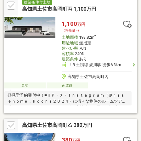
建築条件付土地
高知県土佐市高岡町丙 1,100万円
1,100
万円
（坪単価:-）
2
土地面積
193.82m
用途地域
無指定
建ぺい率
70%
容積率
240%
建築条件
あり
ＪＲ土讃線 波川駅 徒歩6.3km
高知県土佐市高岡町丙
更地
南道路
◎見学予約受付中！■ＨＰ・Ｘ・Ｉｎｓｔａｇｒａｍ（＠ｒｉｓ
ｅｈｏｍｅ．ｋｏｃｈｉ２０２４）に様々な物件のルームツアー
動画あり！ぜひご覧ください(*^-^*)・高性能な平屋の建物プラン
あり！耐震等級3×ZEH水準の安心・省エネ設計！・敷地面積58.6
坪！並列駐車や、お庭のスペースまでしっかり確保できる広さで
高知県土佐市高岡町乙 380万円
す♪・南向き接道で陽当り良好・高岡第一小学校徒歩5分、サンシ
ャイン徒歩9分、市役所徒歩8分と、生活施設が徒歩10分圏内に揃
う好立地が魅力♪【周辺環境】・土佐市立高岡第一小学校 徒歩5
380
万円