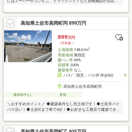
にはスーパーやコンビニ、ドラッグストアなど買物施設が点在し
ています。■建築条件なし！お好きな工務店さんでお家を建てる
ことができます!■水道負担金286966円+水道引き込み代11万円別
途必要です。
高知県土佐市高岡町丙 899万円
899
万円
（坪単価:-）
2
土地面積
148.61m
用途地域
無指定
建ぺい率
60%
容積率
200%
建築条件
なし
バス/「西芝」バス停 停歩8分
高知県土佐市高岡町丙
建築条件なし
更地
＼おすすめポイント／ ◆建築条件なし売土地です！◆土佐市バイ
パス沿い！◆土佐ICまで車で4分！◆お好きな工務店で建築できま
す！☆こちらの物件は本日ご案内可能です☆☆ご購入時の住宅ロ
ーン相談も無料で承ります♪物件が気になったらお好きなタイミン
グでお気軽にお問い合わせください！資料請求フォームからは24
高知県土佐市高岡町乙 935万円
時間受付中☆ おうちと皆様のご縁を結ぶことが私たちの使命で