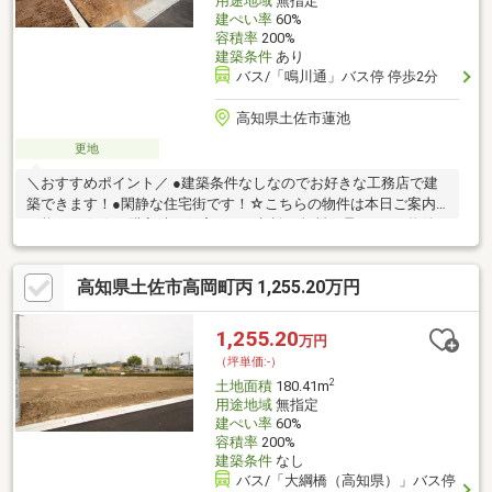
用途地域
無指定
建ぺい率
60%
容積率
200%
建築条件
あり
バス/「鳴川通」バス停 停歩2分
高知県土佐市蓮池
更地
＼おすすめポイント／ ●建築条件なしなのでお好きな工務店で建
築できます！●閑静な住宅街です！☆こちらの物件は本日ご案内
可能です☆☆ご購入時の住宅ローン相談も無料で承ります♪物件
が気になったらお好きなタイミングでお気軽にお問い合わせくだ
さい！資料請求フォームからは24時間受付中☆ おうちと皆様のご
高知県土佐市高岡町丙 1,255.20万円
縁を結ぶことが私たちの使命です。 皆様にお会いできますこと
を、心よりお待ち申し上げております
1,255.20
万円
（坪単価:-）
2
土地面積
180.41m
用途地域
無指定
建ぺい率
60%
容積率
200%
建築条件
なし
バス/「大綱橋（高知県）」バス停