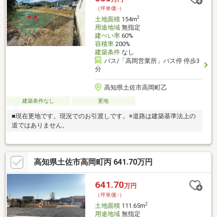
分（327ｍ）・土佐市立高岡中学校 徒歩9分（659ｍ）
（坪単価:-）
2
土地面積
154m
用途地域
無指定
建ぺい率
60%
容積率
200%
建築条件
なし
バス/「高岡営業所」バス停 停歩3
分
高知県土佐市高岡町乙
建築条件なし
更地
■現在更地です。現況でのお引渡しです。※道路は建築基準法上の
道ではありません。
高知県土佐市高岡町丙 641.70万円
641.70
万円
（坪単価:-）
2
土地面積
111.65m
用途地域
無指定