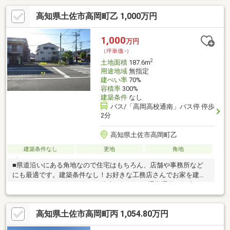
高知県土佐市高岡町乙 1,000万円
1,000
万円
（坪単価:-）
2
土地面積
187.6m
用途地域
無指定
建ぺい率
70%
容積率
300%
建築条件
なし
バス/「高岡高校通南」バス停 停歩
2分
高知県土佐市高岡町乙
建築条件なし
更地
角地
■県道沿いにある角地なので住宅はもちろん、店舗や事務所など
にも最適です。建築条件なし！お好きな工務店さんでお家を建て
ることができます!バス停まで徒歩2分♪日々の通勤通学やお車をお
持ちでない方にも多方面へのアクセス良好です。周辺にはスーパ
ー・コンビニ・ドラッグストアが徒歩圏内に点在しており、毎日
高知県土佐市高岡町丙 1,054.80万円
のお買い物に便利な住環境です。