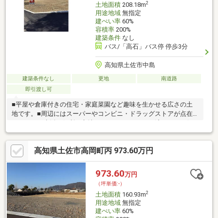
2
土地面積
208.18m
用途地域
無指定
建ぺい率
60%
容積率
200%
建築条件
なし
バス/「高石」バス停 停歩3分
高知県土佐市中島
建築条件なし
更地
南道路
即引渡し可
■平屋や倉庫付きの住宅・家庭菜園など趣味を生かせる広さの土
地です。■周辺にはスーパーやコンビニ・ドラッグストアが点在
しており、生活に便利な立地です。■セットバック済みです。(セ
ットバック部分は土佐市に寄付済み)
高知県土佐市高岡町丙 973.60万円
973.60
万円
（坪単価:-）
2
土地面積
160.93m
用途地域
無指定
建ぺい率
60%