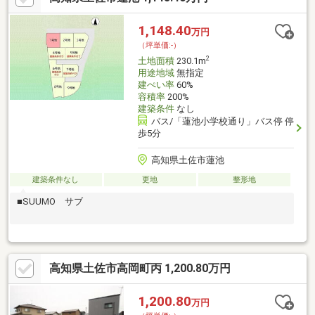
1,148.40
万円
（坪単価:-）
2
土地面積
230.1m
用途地域
無指定
建ぺい率
60%
容積率
200%
建築条件
なし
バス/「蓮池小学校通り」バス停 停
歩5分
高知県土佐市蓮池
建築条件なし
更地
整形地
■SUUMO サブ
高知県土佐市高岡町丙 1,200.80万円
1,200.80
万円