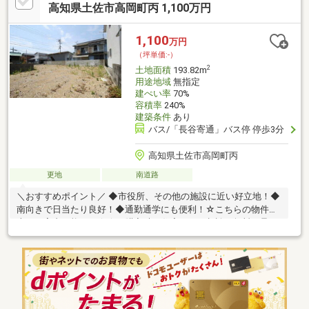
高知県土佐市高岡町丙 1,100万円
1,100
万円
（坪単価:-）
2
土地面積
193.82m
用途地域
無指定
建ぺい率
70%
容積率
240%
建築条件
あり
バス/「長谷寄通」バス停 停歩3分
高知県土佐市高岡町丙
更地
南道路
＼おすすめポイント／ ◆市役所、その他の施設に近い好立地！◆
南向きで日当たり良好！◆通勤通学にも便利！☆こちらの物件は
本日ご案内可能です☆☆ご購入時の住宅ローン相談も無料で承り
ます♪物件が気になったらお好きなタイミングでお気軽にお問い合
わせください！資料請求フォームからは24時間受付中☆ おうちと
皆様のご縁を結ぶことが私たちの使命です。 皆様にお会いでき
ますことを、心よりお待ち申し上げております 。