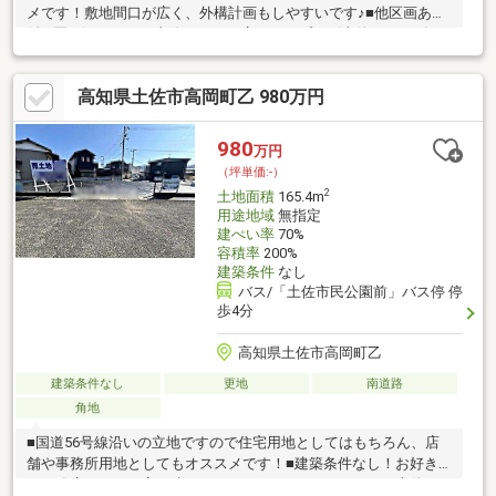
メです！敷地間口が広く、外構計画もしやすいです♪■他区画あり
(全2区画)■ローソン土佐インター店やサンプラザ土佐ショッピン
グセンターまで徒歩3～4分の距離ですので、毎日のお買い物も
楽々の住環境です。■更地、現況でのお引渡しです。■建築条件な
高知県土佐市高岡町乙 980万円
し！お好きな工務店さんでお家を建てることができます。■建築
時に水道引き込み・水道新設分担金が必要です。詳しくはお問い
合わせください。
980
万円
（坪単価:-）
2
土地面積
165.4m
用途地域
無指定
建ぺい率
70%
容積率
200%
建築条件
なし
バス/「土佐市民公園前」バス停 停
歩4分
高知県土佐市高岡町乙
建築条件なし
更地
南道路
角地
■国道56号線沿いの立地ですので住宅用地としてはもちろん、店
舗や事務所用地としてもオススメです！■建築条件なし！お好き
な工務店さんでお家を建てることができます。■ローソン土佐イ