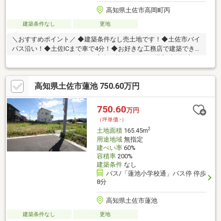
高知県土佐市高岡町丙
建築条件なし
更地
＼おすすめポイント／ ◆建築条件なし売土地です！◆土佐市バイ
パス沿い！◆土佐ICまで車で4分！◆お好きな工務店で建築できま
す！☆こちらの物件は本日ご案内可能です☆☆ご購入時の住宅ロ
ーン相談も無料で承ります♪物件が気になったらお好きなタイミン
グでお気軽にお問い合わせください！資料請求フォームからは24
高知県土佐市蓮池 750.60万円
時間受付中☆ おうちと皆様のご縁を結ぶことが私たちの使命で
す。 皆様にお会いできますことを、心よりお待ち申し上げてお
ります 土地購入をお考えの方に好条件の売地が多数あります。
750.60
万円
（坪単価:-）
2
土地面積
165.45m
用途地域
無指定
建ぺい率
60%
容積率
200%
建築条件
なし
バス/「蓮池小学校通」バス停 停歩
8分
高知県土佐市蓮池
建築条件なし
更地