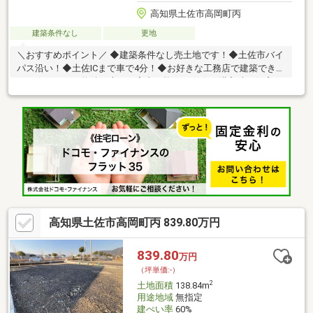
高知県土佐市高岡町丙
建築条件なし
更地
＼おすすめポイント／ ◆建築条件なし売土地です！◆土佐市バイ
パス沿い！◆土佐ICまで車で4分！◆お好きな工務店で建築できま
す！☆こちらの物件は本日ご案内可能です☆☆ご購入時の住宅ロ
ーン相談も無料で承ります♪物件が気になったらお好きなタイミン
グでお気軽にお問い合わせください！資料請求フォームからは24
時間受付中☆ おうちと皆様のご縁を結ぶことが私たちの使命で
す。 皆様にお会いできますことを、心よりお待ち申し上げてお
ります 土地購入をお考えの方に好条件の売地が多数あります。
高知県土佐市高岡町丙 839.80万円
839.80
万円
（坪単価:-）
2
土地面積
138.84m
用途地域
無指定
建ぺい率
60%