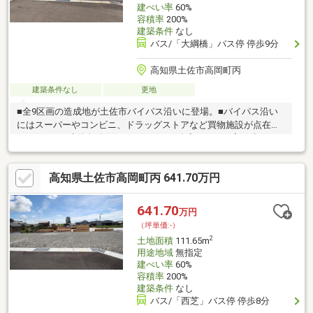
建ぺい率
60%
容積率
200%
建築条件
なし
バス/「大綱橋」バス停 停歩9分
高知県土佐市高岡町丙
建築条件なし
更地
■全9区画の造成地が土佐市バイパス沿いに登場。■バイパス沿い
にはスーパーやコンビニ、ドラッグストアなど買物施設が点在し
ています。■建築条件なし！お好きな工務店さんでお家を建てる
ことができます!■水道負担金215597円+水道引き込み代11万円別
途必要です。
高知県土佐市高岡町丙 641.70万円
641.70
万円
（坪単価:-）
2
土地面積
111.65m
用途地域
無指定
建ぺい率
60%
容積率
200%
建築条件
なし
バス/「西芝」バス停 停歩8分