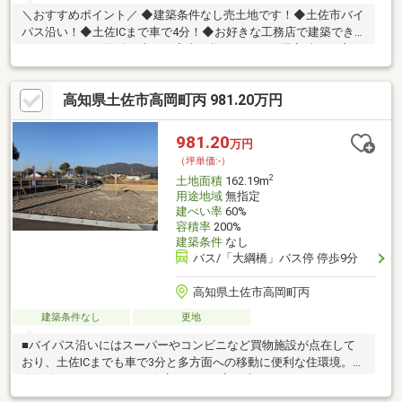
＼おすすめポイント／ ◆建築条件なし売土地です！◆土佐市バイ
パス沿い！◆土佐ICまで車で4分！◆お好きな工務店で建築できま
す！☆こちらの物件は本日ご案内可能です☆☆ご購入時の住宅ロ
ーン相談も無料で承ります♪物件が気になったらお好きなタイミン
グでお気軽にお問い合わせください！資料請求フォームからは24
高知県土佐市高岡町丙 981.20万円
時間受付中☆ おうちと皆様のご縁を結ぶことが私たちの使命で
す。 皆様にお会いできますことを、心よりお待ち申し上げてお
ります 土地購入をお考えの方に好条件の売地が多数あります。
981.20
万円
（坪単価:-）
2
土地面積
162.19m
用途地域
無指定
建ぺい率
60%
容積率
200%
建築条件
なし
バス/「大綱橋」バス停 停歩9分
高知県土佐市高岡町丙
建築条件なし
更地
■バイパス沿いにはスーパーやコンビニなど買物施設が点在して
おり、土佐ICまでも車で3分と多方面への移動に便利な住環境。建
築条件なし！お好きな工務店さんでお家を建てることができます!
■水道負担金313189円+水道引き込み代11万円別途必要です。