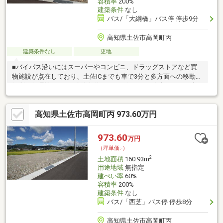
容積率
200%
建築条件
なし
バス/「大綱橋」バス停 停歩9分
高知県土佐市高岡町丙
建築条件なし
更地
■バイパス沿いにはスーパーやコンビニ、ドラッグストアなど買
物施設が点在しており、土佐ICまでも車で3分と多方面への移動に
便利な住環境です。■建築条件なし！お好きな工務店さんでお家
を建てることができます!■水道負担金310756円+水道引き込み代
11万円別途必要です。
高知県土佐市高岡町丙 973.60万円
973.60
万円
（坪単価:-）
2
土地面積
160.93m
用途地域
無指定
建ぺい率
60%
容積率
200%
建築条件
なし
バス/「西芝」バス停 停歩8分
高知県土佐市高岡町丙