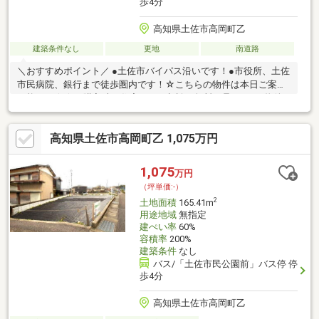
歩4分
高知県土佐市高岡町乙
建築条件なし
更地
南道路
＼おすすめポイント／ ●土佐市バイパス沿いです！●市役所、土佐
市民病院、銀行まで徒歩圏内です！☆こちらの物件は本日ご案内
可能です☆☆ご購入時の住宅ローン相談も無料で承ります♪物件
が気になったらお好きなタイミングでお気軽にお問い合わせくだ
さい！資料請求フォームからは24時間受付中☆ おうちと皆様のご
高知県土佐市高岡町乙 1,075万円
縁を結ぶことが私たちの使命です。 皆様にお会いできますこと
を、心よりお待ち申し上げております
1,075
万円
（坪単価:-）
2
土地面積
165.41m
用途地域
無指定
建ぺい率
60%
容積率
200%
建築条件
なし
バス/「土佐市民公園前」バス停 停
歩4分
高知県土佐市高岡町乙