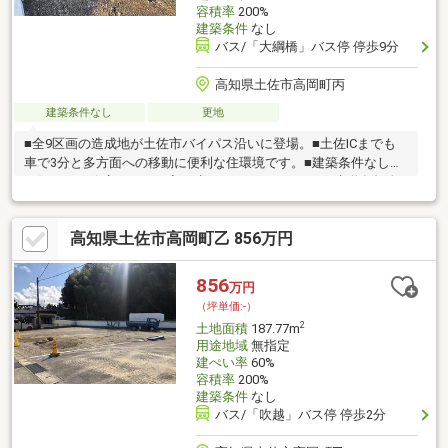
容積率
200%
建築条件
なし
バス/「大綱橋」バス停 停歩9分
高知県土佐市高岡町丙
建築条件なし
更地
■全9区画の造成地が土佐市バイパス沿いに登場。■土佐ICまでも
車で3分と多方面への移動に便利な住環境です。■建築条件なし！
お好きな工務店さんでお家を建てることができます!■水道負担金
268081円+水道引き込み代11万円別途必要です。
高知県土佐市高岡町乙 856万円
856
万円
（坪単価:-）
2
土地面積
187.77m
用途地域
無指定
建ぺい率
60%
容積率
200%
建築条件
なし
バス/「吹越」バス停 停歩2分