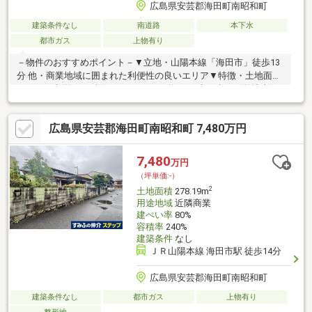
広島県安芸郡海田町南昭和町
建築条件なし
南道路
本下水
都市ガス
上物有り
－物件のおすすめポイント－▼立地・山陽本線「海田市」徒歩13
分 他・商業地域に囲まれた利便性の良いエリア▼特徴・土地面積
278.19平米(約84.15坪)※セットバック約2.2平米を含む・敷地南側
は海田町道、北側は通路・南側の間口は約21.8m・お好きなハウ
スメーカー・工務店で建築可能▼周辺環境・マックスバリュ海田
広島県安芸郡海田町南昭和町 7,480万円
店 徒歩4分(約320m)・海田町立海田小学校 徒歩4分(約300m)※現況
地目:田※容積率は前面道路幅員により160％に制限されます■ ご希
望の住まい探しをお手伝いします ━━━━━・・・物件の詳細・
7,480
万円
ご相談はお気軽にお問い合わせください。
（坪単価:-）
2
土地面積
278.19m
用途地域
近隣商業
建ぺい率
80%
容積率
240%
建築条件
なし
ＪＲ山陽本線 海田市駅 徒歩14分
広島県安芸郡海田町南昭和町
建築条件なし
都市ガス
上物有り