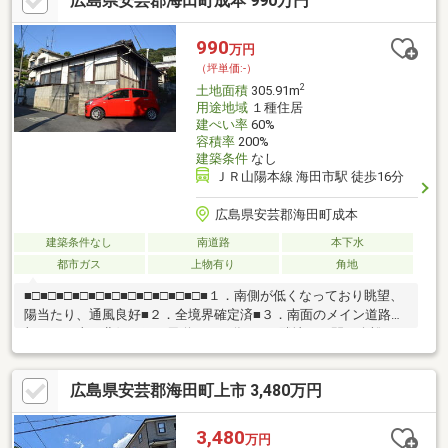
広島県安芸郡海田町成本 990万円
談ください！物件詳細、見学・資金計画・銀行ローンシミュレー
ション等、フリーダイヤル「0120-188-068」までお気軽にお問合
せください。
990
万円
（坪単価:-）
2
土地面積
305.91m
用途地域
１種住居
建ぺい率
60%
容積率
200%
建築条件
なし
ＪＲ山陽本線 海田市駅 徒歩16分
広島県安芸郡海田町成本
建築条件なし
南道路
本下水
都市ガス
上物有り
角地
■□■□■□■□■□■□■□■□■□■□■□■１．南側が低くなっており眺望、
陽当たり、通風良好■２．全境界確定済■３．南面のメイン道路に
加えて、東、北側に細い里道がある為■ 隣地との間に余裕が
あり、建物管理も容易■４．古家2棟有（現況渡し）■５．ネック
は、当該不動産までの、のぼり坂の道路の狭さ（幅員約2.2ｍ）
広島県安芸郡海田町上市 3,480万円
■ ※前面道路は約4m※■６．都市ガス利用可能（現在引き込み管
無）■７．固定資産税は約５万6千円（現況の建物分含）■８．売
主物件■□■□■□■□■□■□■□■□■□■□■□
3,480
万円