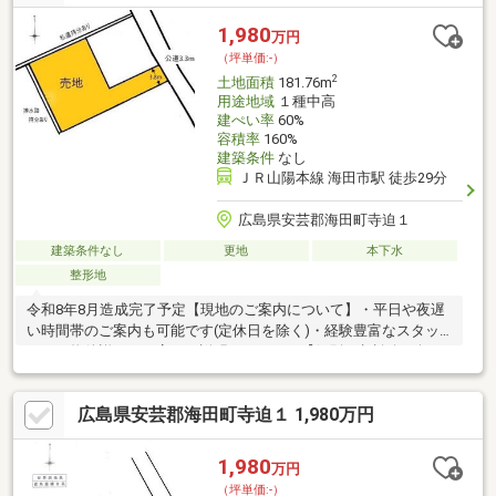
境充実の立地
1,980
万円
（坪単価:-）
2
土地面積
181.76m
用途地域
１種中高
建ぺい率
60%
容積率
160%
建築条件
なし
ＪＲ山陽本線 海田市駅 徒歩29分
広島県安芸郡海田町寺迫１
建築条件なし
更地
本下水
整形地
令和8年8月造成完了予定【現地のご案内について】・平日や夜遅
い時間帯のご案内も可能です(定休日を除く)・経験豊富なスタッ
フが、物件詳細を丁寧にご説明いたします【個別FP相談会（無
料）】住宅ローン・資金のご相談をしたいという方も大歓迎◎・
他社様で住宅ローンが難しいと言われた方・転職したてで審査に
広島県安芸郡海田町寺迫１ 1,980万円
不安がある方・お借入れがある方（お車/カード/キャッシング/リ
ボ）等・お支払いが不安な方・頭金のご準備に不安のある方お気
軽にご連絡、ご相談くださいませ！
1,980
万円
（坪単価:-）