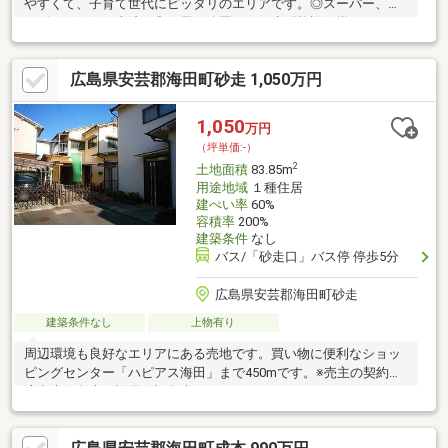
やすくて、子育て世代にピッタリのエリアです。◎スーパー、コ
ンビニ、銀行、病院、郵便局、公園など、生活施設が揃っていま
す。
広島県安芸郡海田町砂走 1,050万円
1,050
万円
（坪単価:-）
2
土地面積
83.85m
用途地域
１種住居
建ぺい率
60%
容積率
200%
建築条件
なし
バス/「砂走口」バス停 停歩5分
広島県安芸郡海田町砂走
建築条件なし
上物有り
周辺環境も良好なエリアにある売地です。買い物に便利なショッ
ピングセンター「ハピアス海田」まで450mです。※売主の契約不
適合責任免責・設備保証免責＊ … * … ＊ … * …＊ … * … ＊ … * …＊ …
* … ＊お客様のライフスタイルにあった住空間をワンストップで
ご提供しています。住まいに関することは、オールハウスにご相