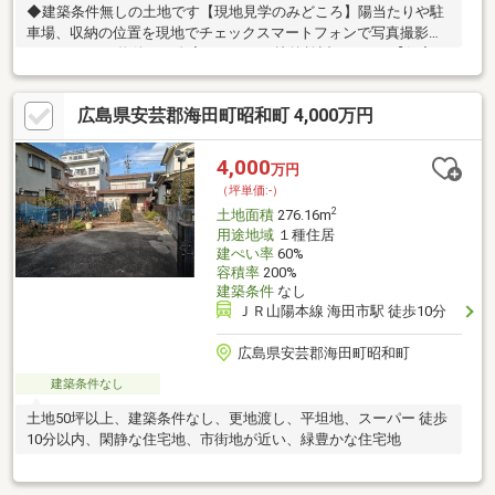
◆建築条件無しの土地です【現地見学のみどころ】陽当たりや駐
車場、収納の位置を現地でチェックスマートフォンで写真撮影も
OKたくさんの物件をご自宅でゆっくり比較検討できます【住宅ロ
ーンのご相談に自信あり】条件さえクリアで、クレジット借入や
マイカーローンを低金利住宅ローンに一本化！住まい＆車『おま
広島県安芸郡海田町昭和町 4,000万円
とめローン』で支払額を抑えます【資料請求だけでもOK】広告未
掲載の物件も多数ご紹介できます 地元密着だからエリア新着情
報に強いです何から手をつけたらいいか悩んでいる方お気軽にお
4,000
万円
問い合わせください一度に複数の物件案内ツアーもご予約くださ
（坪単価:-）
い効率よくご案内します
2
土地面積
276.16m
用途地域
１種住居
建ぺい率
60%
容積率
200%
建築条件
なし
ＪＲ山陽本線 海田市駅 徒歩10分
広島県安芸郡海田町昭和町
建築条件なし
土地50坪以上、建築条件なし、更地渡し、平坦地、スーパー 徒歩
10分以内、閑静な住宅地、市街地が近い、緑豊かな住宅地