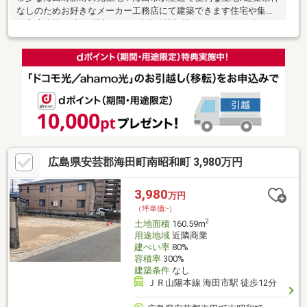
なしのためお好きなメーカー工務店にて建築できます住宅や集合
住宅建築等に♪詳細情報やその他物件情報等についてもお気軽にお
問い合わせください！I・Mエステート（株）ＴＥＬ：082-555-
2345http://www.imestate.com/
広島県安芸郡海田町南昭和町 3,980万円
3,980
万円
（坪単価:-）
2
土地面積
160.59m
用途地域
近隣商業
建ぺい率
80%
容積率
300%
建築条件
なし
ＪＲ山陽本線 海田市駅 徒歩12分