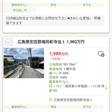
建築条件なし
更地
本下水
即引渡し可
◎詳細は担当までお気軽にお問合せ下さい■きれいな更地♪ 即建
築できます
広島県安芸郡海田町寺迫１ 1,980万円
1,980
万円
（坪単価:-）
2
土地面積
181.76m
用途地域
１種中高
建ぺい率
60%
容積率
160%
建築条件
なし
バス/「海田東小学校前」バス停 停
歩1分
広島県安芸郡海田町寺迫１
建築条件なし
更地
本下水