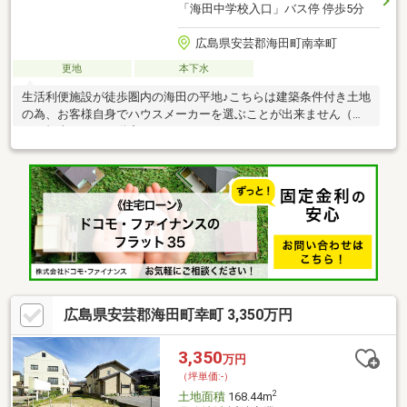
「海田中学校入口」バス停 停歩5分
広島県安芸郡海田町南幸町
更地
本下水
生活利便施設が徒歩圏内の海田の平地♪こちらは建築条件付き土地
の為、お客様自身でハウスメーカーを選ぶことが出来ません（詳
細は担当まで）不動産のことなら、アイスタイルまで♪■イチオシ
ポイント■・海田町の平地・子育て世代が増えいている人気エリ
ア・34坪の敷地です・徒歩数分の近さに、公園、スーパー、小学
校が揃う子育て世代にぴったりの住環境です・落ち着いて暮らせ
る閑静な住宅地・自転車移動も負担の少ない平坦地です■周辺環
境■・海田小学校まで徒歩9分（600m）・海田中学校まで徒歩3分
（200m）・大立公園まで徒歩3分（230m）・万惣海田店まで徒歩
4分（250m）
広島県安芸郡海田町幸町 3,350万円
3,350
万円
（坪単価:-）
2
土地面積
168.44m