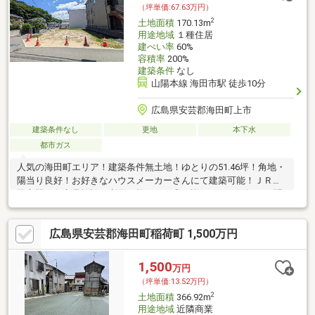
（坪単価:67.63万円）
2
土地面積
170.13m
用途地域
１種住居
建ぺい率
60%
容積率
200%
建築条件
なし
山陽本線 海田市駅 徒歩10分
広島県安芸郡海田町上市
建築条件なし
更地
本下水
都市ガス
人気の海田町エリア！建築条件無土地！ゆとりの51.46坪！角地・
陽当り良好！お好きなハウスメーカーさんにて建築可能！ＪＲ海
田市駅や各商業施設が利用可能なのも◎！詳しくはお気軽にお問
い合わせください！
広島県安芸郡海田町稲荷町 1,500万円
1,500
万円
（坪単価:13.52万円）
2
土地面積
366.92m
用途地域
近隣商業