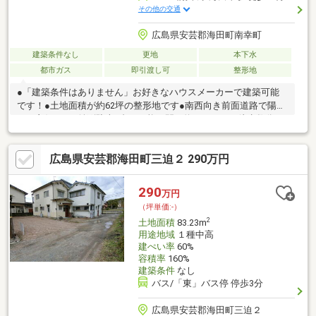
その他の交通
広島県安芸郡海田町南幸町
建築条件なし
更地
本下水
都市ガス
即引渡し可
整形地
●「建築条件はありません」お好きなハウスメーカーで建築可能
です！●土地面積が約62坪の整形地です●南西向き前面道路で陽当
たり良好です●並列駐車3台が可能な間口約9.7ｍです●徒歩数分の
近さに、公園、スーパー、小学校が揃う子育て世代にぴったりの
住環境です●落ち着いて暮らせる閑静な住宅地、自転車移動も負
広島県安芸郡海田町三迫２ 290万円
担の少ない平坦地です●東広島バイパスが開通しますます便利！
広島市、呉市、東広島市へアクセス軽快です
290
万円
（坪単価:-）
2
土地面積
83.23m
用途地域
１種中高
建ぺい率
60%
容積率
160%
建築条件
なし
バス/「東」バス停 停歩3分
広島県安芸郡海田町三迫２