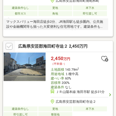
広島県安芸郡海田町南昭和町
建築条件なし
更地
本下水
都市ガス
角地
即引渡し可
マックスバリュー海田店徒歩2分、JR海田駅も徒歩圏内、公共施
設や金融機関等も揃った大変便利な住宅用地です。建築条件もあ
りませんので、お好きなハウスメーカーで建築ができます。
広島県安芸郡海田町寺迫２ 2,450万円
2,450
万円
（坪単価:-）
2
土地面積
143.79m
用途地域
１種中高
建ぺい率
60%
容積率
200%
建築条件
なし
ＪＲ山陽本線 海田市駅 徒歩31分
広島県安芸郡海田町寺迫２
建築条件なし
更地
本下水
即引渡し可
整形地