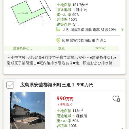
2
土地面積
181.76m
用途地域
１種中高
建ぺい率
60%
容積率
160%
建築条件
なし
ＪＲ山陽本線 海田市駅 徒歩29分
広島県安芸郡海田町寺迫１
建築条件なし
更地
本下水
～小中学校も徒歩10分前後で子育て環境も安心～■建築条件なし■
造成完了後引渡し■宅内給排水引込あり■他、私道および排水路の
持分有
広島県安芸郡海田町三迫１ 990万円
990
万円
（坪単価:-）
2
土地面積
113m
用途地域
１種低層
建ぺい率
50%
容積率
100%