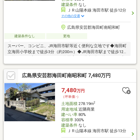
建築条件
なし
ＪＲ山陽本線 海田市駅 徒歩12分
その他の交通
広島県安芸郡海田町南昭和町
建築条件なし
更地
スーパー、コンビニ、JR海田市駅等近く便利な立地です◆海田町
立海田小学校まで徒歩3分（約200ｍ）◆JR海田市駅まで徒歩12分
（約960ｍ）◆マックスバリュ海田店まで徒歩7分（約500ｍ）◆
セブンイレブン広島海田大正町店まで徒歩5分（約400ｍ）資料請
求等、お気軽にお問い合わせください♪
広島県安芸郡海田町南昭和町 7,480万円
7,480
万円
（坪単価:-）
2
土地面積
278.19m
用途地域
近隣商業
建ぺい率
80%
容積率
300%
建築条件
なし
ＪＲ山陽本線 海田市駅 徒歩13分