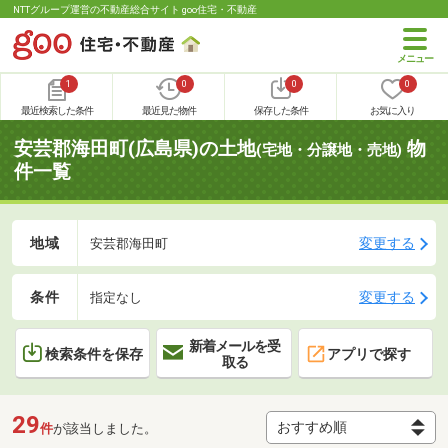
NTTグループ運営の不動産総合サイト goo住宅・不動産
1
0
0
0
最近検索した条件
最近見た物件
保存した条件
お気に入り
安芸郡海田町(広島県)の土地
物
(宅地・分譲地・売地)
件一覧
地域
変更する
安芸郡海田町
条件
変更する
指定なし
新着メールを受
検索条件を保存
アプリで探す
取る
29
件
が該当しました。