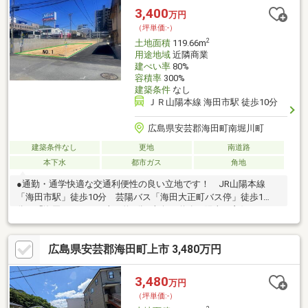
徒歩７分（約５６０ｍ）
3,400
万円
（坪単価:-）
2
土地面積
119.66m
用途地域
近隣商業
建ぺい率
80%
容積率
300%
建築条件
なし
ＪＲ山陽本線 海田市駅 徒歩10分
広島県安芸郡海田町南堀川町
建築条件なし
更地
南道路
本下水
都市ガス
角地
●通勤・通学快適な交通利便性の良い立地です！ JR山陽本線
「海田市駅」徒歩10分 芸陽バス「海田大正町バス停」徒歩1
分 「海田西IC」まで車で約3分●南向き道路で陽当り良好です！
●建築条件はありません。お好きな住宅メーカーで建築可能で
す！●スーパー「マックスバリュ海田店」徒歩4分！周辺に生活利
広島県安芸郡海田町上市 3,480万円
便施設が充実しています●2号線から脇道に入った場所のため、駐
車の際も安全を確保しやすく安心です●自転車移動も気軽な平坦
地です※給水・排水・ガスは宅内に引き込み済です
3,480
万円
（坪単価:-）