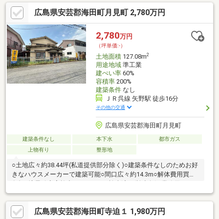
広島県安芸郡海田町月見町 2,780万円
2,780
万円
（坪単価:-）
2
土地面積
127.08m
用途地域
準工業
建ぺい率
60%
容積率
200%
建築条件
なし
ＪＲ呉線 矢野駅 徒歩16分
その他の交通
広島県安芸郡海田町月見町
建築条件なし
本下水
都市ガス
上物有り
整形地
○土地広々約38.44坪(私道提供部分除く)○建築条件なしのためお好
きなハウスメーカーで建築可能○間口広々約14.3m○解体費用買主
負担○境界確定実施中○アスベスト検査済み(検出無)○業務用スーパ
ー海田店まで約60m○ファミリーマート海田南本町店まで約
130m○ココカラファイン矢野東店まで約260m○海田町立海田南小
広島県安芸郡海田町寺迫１ 1,980万円
学校まで約860m○海田町立海田中学校まで約995m○その他周辺環