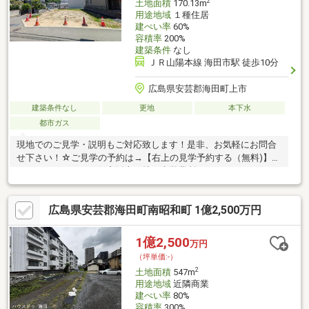
2
土地面積
170.13m
用途地域
１種住居
建ぺい率
60%
容積率
200%
建築条件
なし
ＪＲ山陽本線 海田市駅 徒歩10分
広島県安芸郡海田町上市
建築条件なし
更地
本下水
都市ガス
現地でのご見学・説明もご対応致します！是非、お気軽にお問合
せ下さい！☆ご見学の予約は→【右上の見学予約する（無料)】を
クリック！トータテ住宅販売（株）東営業所まで！！0120-412-
730広島県内に５店舗！地域密着型のトータテ！【取扱物件７０
８７件 その内未公開物件３０９４件ご用意しています】トータ
広島県安芸郡海田町南昭和町 1億2,500万円
テのホームページもぜひご覧くださ
い！!https://jyuhan.totate.co.jp/
1億2,500
万円
（坪単価:-）
2
土地面積
547m
用途地域
近隣商業
建ぺい率
80%
容積率
300%