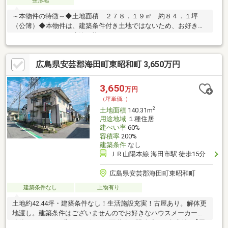
整形地
～本物件の特徴～◆土地面積 ２７８．１９㎡ 約８４．１坪
（公簿）◆本物件は、建築条件付き土地ではないため、お好きな
ハウスメーカーにて建築可能です。
広島県安芸郡海田町東昭和町 3,650万円
3,650
万円
（坪単価:-）
2
土地面積
140.31m
用途地域
１種住居
建ぺい率
60%
容積率
200%
建築条件
なし
ＪＲ山陽本線 海田市駅 徒歩15分
広島県安芸郡海田町東昭和町
建築条件なし
上物有り
土地約42.44坪・建築条件なし！生活施設充実！古屋あり。解体更
地渡し。建築条件はございませんのでお好きなハウスメーカーで
建築できます。○北側・西側、二面道路の開放感ある角立地♪【周