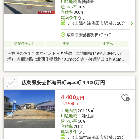
用途地域
近隣商業
建ぺい率
80%
容積率
300%
建築条件
なし
ＪＲ山陽本線 海田市駅 徒歩20分
広島県安芸郡海田町幸町
建築条件なし
更地
本下水
－物件のおすすめポイント－▼特徴・土地面積149平米(約45.07
坪)・前面道路は北西側幅員約40.0mの公道・接道間口は約9.6m・
お好きなハウスメーカー・工務店で建築可能・現況更地▼周辺環
境・スーパー「万惣海田店」徒歩3分(約240m)・セブンイレブン
広島海田幸町店 徒歩3分(約210m)※本物件の敷地面積は、測量の結
広島県安芸郡海田町南幸町 4,400万円
果、168.44平米です なお、売主は地積更正登記を行いません※本
物件の前面道路下、敷地内にガス管の埋設はありません■ ご希望
の住まい探しをお手伝いします ━━━━━・・・物件の詳細・ご
4,400
万円
相談はお気軽にお問い合わせください。
（坪単価:-）
2
土地面積
204.98m
用途地域
１種住居
建ぺい率
60%
容積率
200%
建築条件
なし
ＪＲ山陽本線 海田市駅 徒歩23分