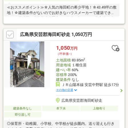
≪おススメポイント≫☆人気の海田町の希少平地！☆43.49坪の敷
地！☆建築条件がないのでお好きなハウスメーカーで建築できま
す！☆幼稚園・小学校徒歩圏内！≪物件の概要≫●２号宅地面積
は、143.79㎡（43.49坪）になります。●確定測量済み●給水引込済
●共有地部分アスファルト舗装済●雨水桝設置済●汚水引込有
広島県安芸郡海田町砂走 1,050万円
1,050
万円
（坪単価:-）
2
土地面積
83.85m
用途地域
１種住居
建ぺい率
60%
容積率
200%
建築条件
なし
ＪＲ山陽本線 安芸中野駅 徒歩17分
その他の交通
広島県安芸郡海田町砂走
建築条件なし
本下水
上物有り
即引渡し可
◎保育所・幼稚園、小学校、中学校が徒歩圏内。送り迎えも行き