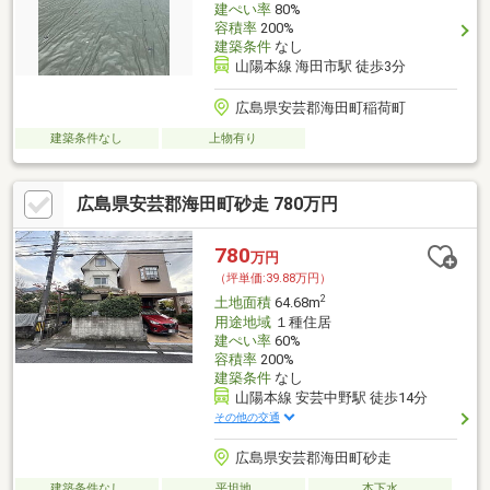
建ぺい率
80%
容積率
200%
建築条件
なし
山陽本線 海田市駅 徒歩3分
広島県安芸郡海田町稲荷町
建築条件なし
上物有り
広島県安芸郡海田町砂走 780万円
780
万円
（坪単価:39.88万円）
2
土地面積
64.68m
用途地域
１種住居
建ぺい率
60%
容積率
200%
建築条件
なし
山陽本線 安芸中野駅 徒歩14分
その他の交通
広島県安芸郡海田町砂走
建築条件なし
平坦地
本下水