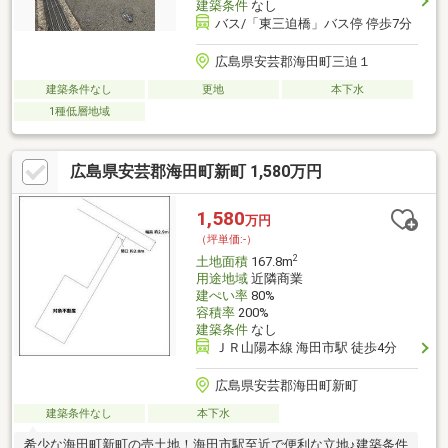
建築条件
なし
バス/「東三迫橋」バス停 停歩7分
広島県安芸郡海田町三迫１
建築条件なし
更地
本下水
1種低層地域
広島県安芸郡海田町新町 1,580万円
1,580
万円
（坪単価:-）
2
土地面積
167.8m
用途地域
近隣商業
建ぺい率
80%
容積率
200%
建築条件
なし
ＪＲ山陽本線 海田市駅 徒歩4分
広島県安芸郡海田町新町
建築条件なし
本下水
希少な海田町新町の売土地！海田市駅至近で便利な立地♪建築条件