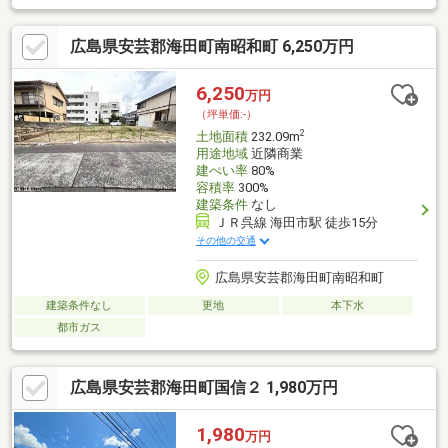
辺環境】・alzo 万惣 海田店 徒歩約4分・コスモス薬局海田東店 徒
歩約4分・ユアーズ東海田店 徒歩約5分・セブンイレブン広島海田
広島県安芸郡海田町南昭和町 6,250万円
幸町店 徒歩約6分・幼保連携型こうわ認定こども園海田第二 徒歩
約6分・海田小学校 徒歩約7分・ 海田町立海田中学校 徒歩約9分・
海田町役場 徒歩約12分・東海田郵便局 徒歩約8分
6,250
万円
（坪単価:-）
2
土地面積
232.09m
用途地域
近隣商業
建ぺい率
80%
容積率
300%
建築条件
なし
ＪＲ呉線 海田市駅 徒歩15分
その他の交通
広島県安芸郡海田町南昭和町
建築条件なし
更地
本下水
都市ガス
広島県安芸郡海田町国信２ 1,980万円
1,980
万円