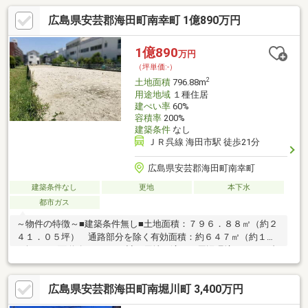
広島県安芸郡海田町南幸町 1億890万円
1億890
万円
（坪単価:-）
2
土地面積
796.88m
用途地域
１種住居
建ぺい率
60%
容積率
200%
建築条件
なし
ＪＲ呉線 海田市駅 徒歩21分
広島県安芸郡海田町南幸町
建築条件なし
更地
本下水
都市ガス
～物件の特徴～■建築条件無し■土地面積：７９６．８８㎡（約２
４１．０５坪） 通路部分を除く有効面積：約６４７㎡（約１９
６坪）■両面道路■アパート計画用地に適す～周辺環境～■アルゾ
海田店 徒歩５分（約３８０ｍ）■セブンイレブン広島海田曙町
店 徒歩６分（約４７０ｍ）■くすりのレデイ海田店 徒歩７分
広島県安芸郡海田町南堀川町 3,400万円
（約５４０ｍ）■フジ海田店 徒歩７分（約５４０ｍ）■海田町立
海田南小学校 徒歩６分（約４１０ｍ）■海田町立海田中学校