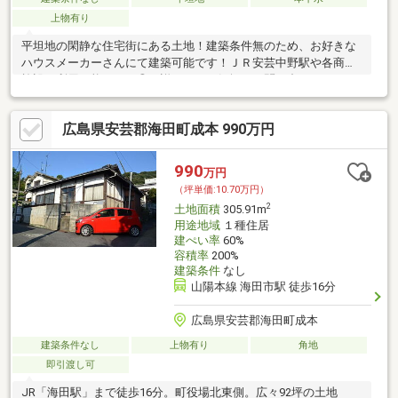
上物有り
平坦地の閑静な住宅街にある土地！建築条件無のため、お好きな
ハウスメーカーさんにて建築可能です！ＪＲ安芸中野駅や各商業
施設が利用可能なのも◎！詳しくはお気軽にお問い合わせくださ
い！
広島県安芸郡海田町成本 990万円
990
万円
（坪単価:10.70万円）
2
土地面積
305.91m
用途地域
１種住居
建ぺい率
60%
容積率
200%
建築条件
なし
山陽本線 海田市駅 徒歩16分
広島県安芸郡海田町成本
建築条件なし
上物有り
角地
即引渡し可
JR「海田駅」まで徒歩16分。町役場北東側。広々92坪の土地