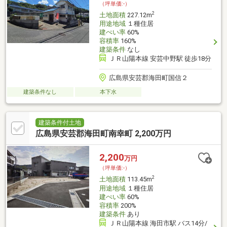
（坪単価:-）
2
土地面積
227.12m
用途地域
１種住居
建ぺい率
60%
容積率
160%
建築条件
なし
ＪＲ山陽本線 安芸中野駅 徒歩18分
広島県安芸郡海田町国信２
建築条件なし
本下水
建築条件付土地
広島県安芸郡海田町南幸町 2,200万円
2,200
万円
（坪単価:-）
2
土地面積
113.45m
用途地域
１種住居
建ぺい率
60%
容積率
200%
建築条件
あり
ＪＲ山陽本線 海田市駅 バス14分/