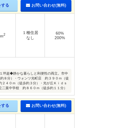
をする
お問い合わせ(無料)
１種住居
60%
2
7m
なし
200%
５１坪超◆静かな暮らしと利便性の両立。市中
歩約８分）・ウォンツ光町店 約３９０ｍ（徒
約２４０ｍ（徒歩約３分）・光が丘Ｋｉｄｓ
立二葉中学校 約８６０ｍ（徒歩約１１分）
をする
お問い合わせ(無料)