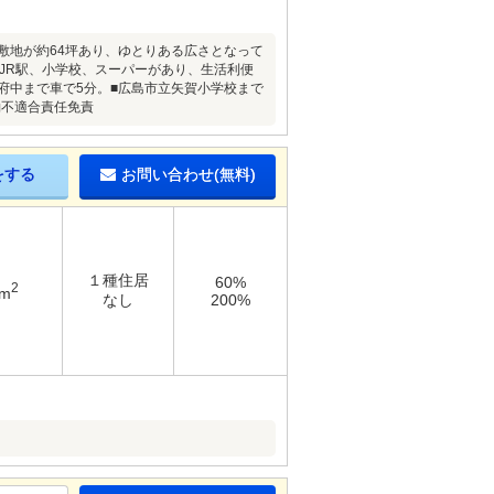
敷地が約64坪あり、ゆとりある広さとなって
JR駅、小学校、スーパーがあり、生活利便
府中まで車で5分。■広島市立矢賀小学校まで
約不適合責任免責
をする
お問い合わせ(無料)
１種住居
60%
2
5m
なし
200%