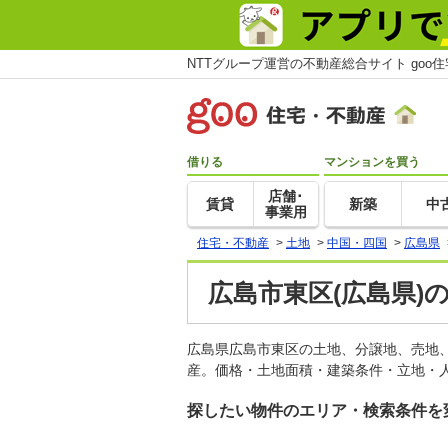
NTTグループ運営の不動産総合サイト goo
借りる
マンションを買う
店舗･
賃貸
新築
中
事業用
住宅・不動産
>
土地
>
中国・四国
>
広島県
広島市東区(広島県)
広島県広島市東区の土地、分譲地、売地
産。価格・土地面積・建築条件・立地・人
探したい物件のエリア・検索条件を