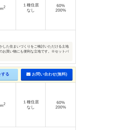
１種住居
60%
2
4m
なし
200%
活かした住まいづくりをご検討いただける土地
日のお買い物にも便利な立地です。※セットバ
をする
お問い合わせ(無料)
１種住居
60%
2
2m
なし
200%