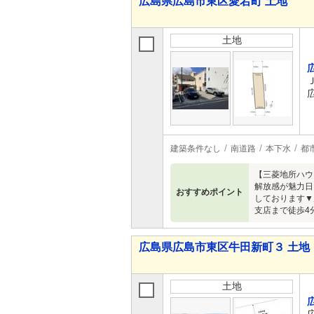
広島県広島市東区愛宕町 土地
土地
建築条件なし
南道路
本下水
都
【三菱地所ハウ
解放感が魅力日
おすすめポイント
しております▼
支店まで徒歩4分
広島県広島市東区牛田新町３ 土地
土地