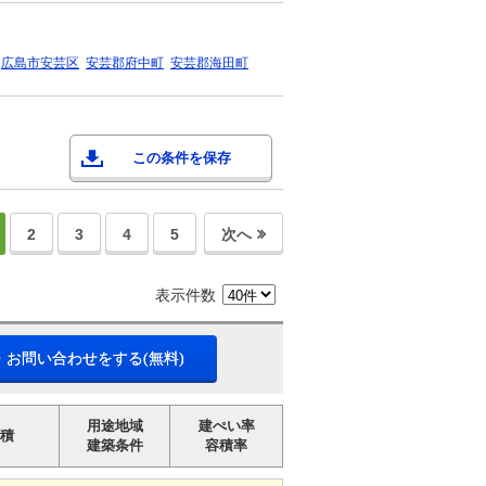
広島市安芸区
安芸郡府中町
安芸郡海田町
この条件を保存
2
3
4
5
次へ
表示件数
・お問い合わせをする(無料)
用途地域
建ぺい率
積
建築条件
容積率