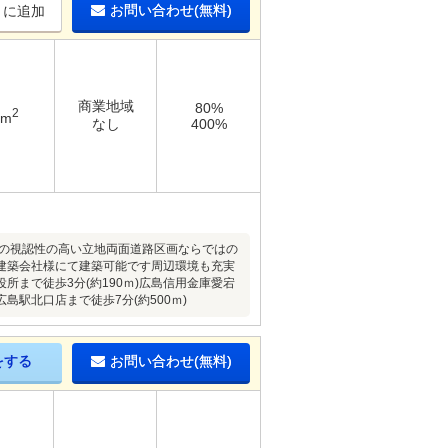
お問い合わせ(無料)
りに追加
商業地域
80%
2
1m
なし
400%
沿いの視認性の高い立地両面道路区画ならではの
建築会社様にて建築可能です周辺環境も充実
所まで徒歩3分(約190ｍ)広島信用金庫愛宕
島駅北口店まで徒歩7分(約500ｍ)
をする
お問い合わせ(無料)