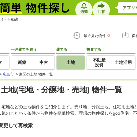
住宅・不動産
0
最近見た物件
保
一戸建てを買う
建てる
投資する
不動産
古
新築
中古
土地
土地活用
投資
>
広島市
>
東区の土地 物件一覧
の土地(宅地・分譲地・売地) 物件一覧
、宅地などの土地物件をご紹介します。売り地、分譲土地、住宅用土地な
気のこだわり条件から物件を簡単検索。理想の物件探しをgoo住宅・
変更して再検索