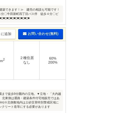
メーカーで建築できます！≫ 建売の相談も可能です！
８分〇牛田新町四丁目バス停 徒歩４分〇ピ
■□■□■□■□■□■□■
お問い合わせ(無料)
りに追加
２種住居
60%
2
6m
なし
200%
園まで徒歩9分圏内の立地。▼立地・「大内越
m公道、北東側は通路・建築条件付宅地販売ではあ
700m)※北側敷地内は土砂災害特別警戒区域に
ンクリート造等にする必要があります