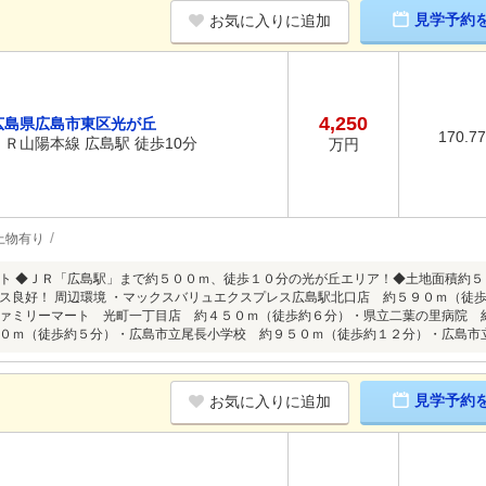
見学予約
お気に入りに追加
4,250
広島県広島市東区光が丘
170.7
ＪＲ山陽本線 広島駅 徒歩10分
万円
上物有り
ト ◆ＪＲ「広島駅」まで約５００ｍ、徒歩１０分の光が丘エリア！◆土地面積約
ス良好！ 周辺環境 ・マックスバリュエクスプレス広島駅北口店 約５９０ｍ（徒
ァミリーマート 光町一丁目店 約４５０ｍ（徒歩約６分）・県立二葉の里病院 
０ｍ（徒歩約５分）・広島市立尾長小学校 約９５０ｍ（徒歩約１２分）・広島市
見学予約
お気に入りに追加