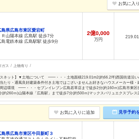
お気に入
広島県広島市東区愛宕町
2億0,000
ＪＲ山陽本線 広島駅 徒歩7分
219.0
万円
広島電鉄本線 広島駅駅 徒歩9分
市ガス
上物有り
スネット】▼土地について ━━・・・土地面積219.01m2(約66.2坪)西国街道
当たり・通風良好建築条件付き土地ではございませんお好きなハウスメーカー様・
周辺環境 ━━・・・セブンイレブン広島若草店まで徒歩2分(約160ｍ)広島市東区役
(約260ｍ)山陽本線「広島駅」まで徒歩7分(約500ｍ)マックスバリュエクスプレス広
見学予約
お気に入りに追加
広島県広島市東区牛田新町３