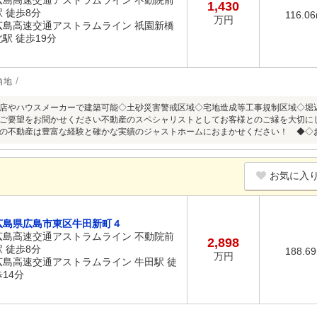
広島高速交通アストラムライン 不動院前
1,430
駅 徒歩8分
116.0
万円
広島高速交通アストラムライン 祇園新橋
北駅 徒歩19分
角地
店やハウスメーカーで建築可能◇土砂災害警戒区域◇宅地造成等工事規制区域◇堀
ご要望をお聞かせください不動産のスペシャリストとしてお客様とのご縁を大切に
の不動産は豊富な経験と確かな実績のジャストホームにおまかせください！ ◆◇
お気に入
広島県広島市東区牛田新町４
広島高速交通アストラムライン 不動院前
2,898
駅 徒歩8分
188.6
万円
広島高速交通アストラムライン 牛田駅 徒
歩14分