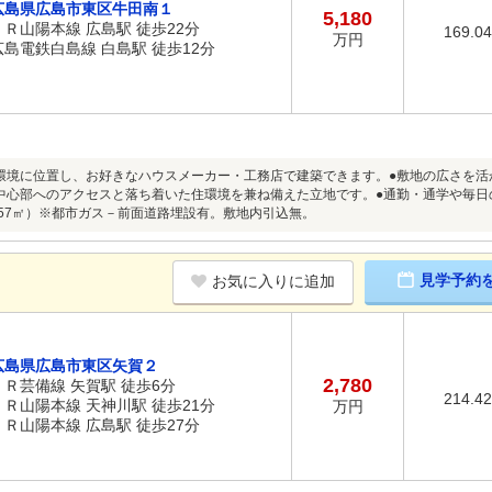
広島県広島市東区牛田南１
5,180
ＪＲ山陽本線 広島駅 徒歩22分
169.0
万円
広島電鉄白島線 白島駅 徒歩12分
環境に位置し、お好きなハウスメーカー・工務店で建築できます。●敷地の広さを
中心部へのアクセスと落ち着いた住環境を兼ね備えた立地です。●通勤・通学や毎
.57㎡）※都市ガス－前面道路埋設有。敷地内引込無。
見学予約
お気に入りに追加
広島県広島市東区矢賀２
2,780
ＪＲ芸備線 矢賀駅 徒歩6分
214.4
ＪＲ山陽本線 天神川駅 徒歩21分
万円
ＪＲ山陽本線 広島駅 徒歩27分