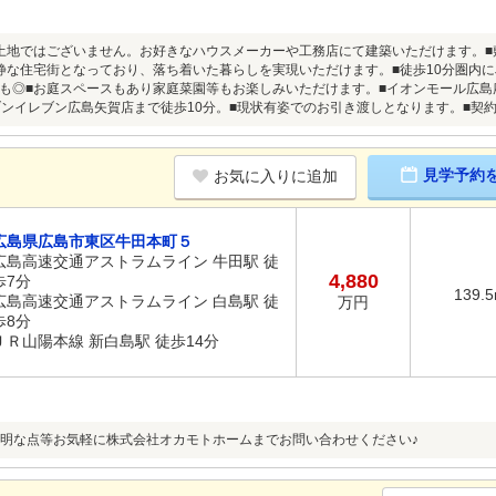
土地ではございません。お好きなハウスメーカーや工務店にて建築いただけます。■
静な住宅街となっており、落ち着いた暮らしを実現いただけます。■徒歩10分圏内に
も◎■お庭スペースもあり家庭菜園等もお楽しみいただけます。■イオンモール広島
ブンイレブン広島矢賀店まで徒歩10分。■現状有姿でのお引き渡しとなります。■契
見学予約
お気に入りに追加
広島県広島市東区牛田本町５
広島高速交通アストラムライン 牛田駅 徒
4,880
歩7分
139.
広島高速交通アストラムライン 白島駅 徒
万円
歩8分
ＪＲ山陽本線 新白島駅 徒歩14分
明な点等お気軽に株式会社オカモトホームまでお問い合わせください♪