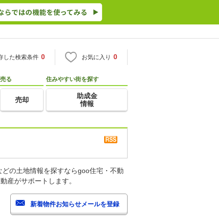
0
0
存した検索条件
お気に入り
売る
住みやすい街を探す
助成金
売却
情報
どの土地情報を探すならgoo住宅・不動
不動産がサポートします。