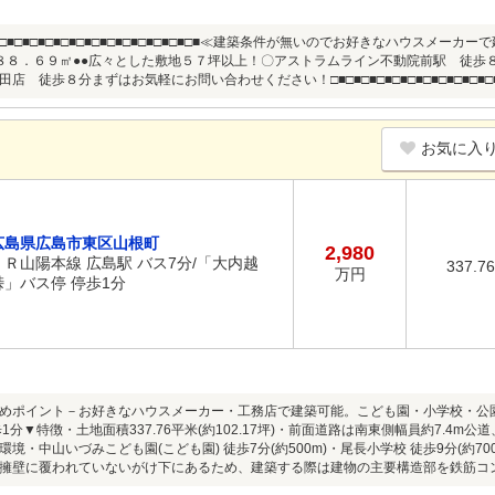
□■□■□■□■□■□■□■□■□■□■□■□■□■□■□■≪建築条件が無いのでお好きなハウス
８８．６９㎡●●広々とした敷地５７坪以上！〇アストラムライン不動院前駅 徒歩
 徒歩８分まずはお気軽にお問い合わせください！□■□■□■□■□■□■□■□■□■□■□■□■□
お気に入
広島県広島市東区山根町
2,980
ＪＲ山陽本線 広島駅 バス7分/「大内越
337.7
万円
峠」バス停 停歩1分
めポイント－お好きなハウスメーカー・工務店で建築可能。こども園・小学校・公
1分▼特徴・土地面積337.76平米(約102.17坪)・前面道路は南東側幅員約7.4
境・中山いづみこども園(こども園) 徒歩7分(約500m)・尾長小学校 徒歩9分(約
擁壁に覆われていないがけ下にあるため、建築する際は建物の主要構造部を鉄筋コ