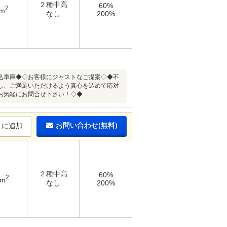
２種中高
60%
2
6m
なし
200%
込車庫◆◇お客様にジャストなご提案◇◆不
し、ご満足いただけるよう真心を込めて応対
お気軽にお問合せ下さい！◇◆
お問い合わせ(無料)
りに追加
２種中高
60%
2
9m
なし
200%