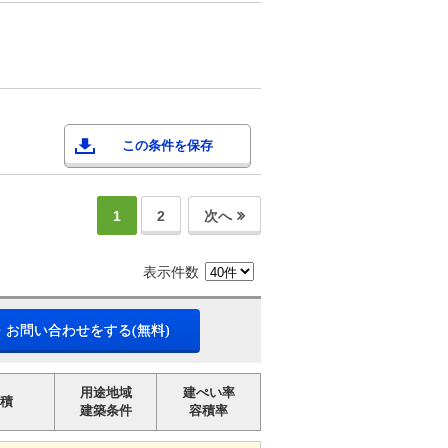
この条件を保存
1
2
次へ
表示件数
・お問い合わせをする(無料)
用途地域
建ぺい率
積
建築条件
容積率