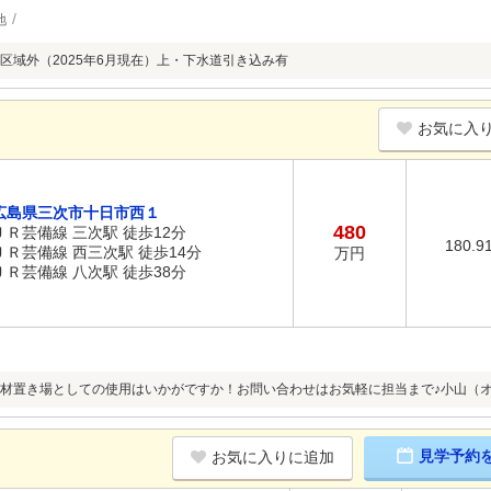
地
区域外（2025年6月現在）上・下水道引き込み有
お気に入
広島県三次市十日市西１
480
ＪＲ芸備線 三次駅 徒歩12分
180.9
ＪＲ芸備線 西三次駅 徒歩14分
万円
ＪＲ芸備線 八次駅 徒歩38分
材置き場としての使用はいかがですか！お問い合わせはお気軽に担当まで♪小山（オヤマ）：
見学予約
お気に入りに追加