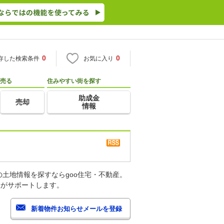
0
0
存した検索条件
お気に入り
売る
住みやすい街を探す
助成金
売却
情報
土地情報を探すならgoo住宅・不動産。
産がサポートします。