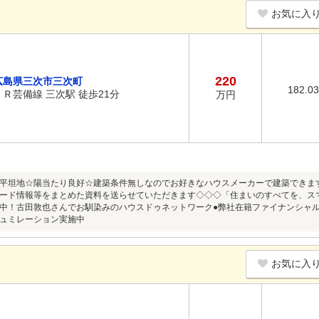
お気に入
220
広島県三次市三次町
182.0
ＪＲ芸備線 三次駅 徒歩21分
万円
平坦地☆陽当たり良好☆建築条件無しなのでお好きなハウスメーカーで建築できま
ード情報等をまとめた資料を送らせていただきます◇◇◇「住まいのすべてを、スマ
中！古田敦也さんでお馴染みのハウスドゥネットワーク●弊社在籍ファイナンシャ
ュミレーション実施中
お気に入