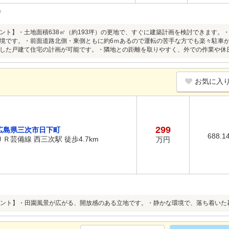
ント】・土地面積638㎡（約193坪）の更地で、すぐに建築計画を検討できます。
境です。・前面道路北側・東側ともに約6ｍあるので運転の苦手な方でも楽々駐車
した戸建て住宅の計画が可能です。・隣地との距離を取りやすく、外での作業や休
お気に入
299
広島県三次市日下町
688.1
ＪＲ芸備線 西三次駅 徒歩4.7km
万円
ント】・田園風景が広がる、開放感のある立地です。・静かな環境で、落ち着いた