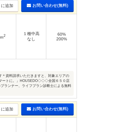
お問い合わせ(無料)
りに追加
１種中高
60%
2
3m
なし
200%
す＊資料請求いただきますと、対象エリアの
ートに。」HOUSEDO◇◇◇全国６５０店
ルプランナー、ライフプラン診断士による無料
お問い合わせ(無料)
りに追加