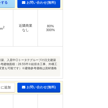
をする
お問い合わせ(無料)
近隣商業
80%
2
7m
なし
300%
年5月築、入居中◎トータテグループの注文建築
考建物面積：28.55坪※給排水工事、外構工
変更も可能です）※建物参考価格は資材価格
お問い合わせ(無料)
りに追加