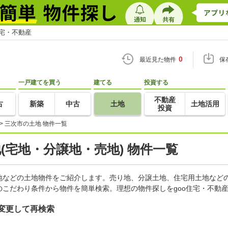
住宅・不動産
0
最近見た物件
保
一戸建てを買う
建てる
投資する
不動産
古
新築
中古
土地
土地活用
投資
>
三次市の土地 物件一覧
地(宅地・分譲地・売地) 物件一覧
地などの土地物件をご紹介します。売り地、分譲土地、住宅用土地などの
こだわり条件から物件を簡単検索。理想の物件探しをgoo住宅・不動
変更して再検索