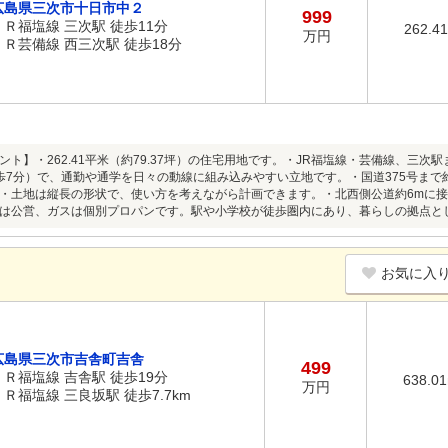
広島県三次市十日市中２
999
ＪＲ福塩線 三次駅 徒歩11分
262.4
万円
ＪＲ芸備線 西三次駅 徒歩18分
ト】・262.41平米（約79.37坪）の住宅用地です。・JR福塩線・芸備線、三次駅
徒歩7分）で、通勤や通学を日々の動線に組み込みやすい立地です。・国道375号まで
・土地は縦長の形状で、使い方を考えながら計画できます。・北西側公道約6mに
は公営、ガスは個別プロパンです。駅や小学校が徒歩圏内にあり、暮らしの拠点と
お気に入
広島県三次市吉舎町吉舎
499
ＪＲ福塩線 吉舎駅 徒歩19分
638.0
万円
ＪＲ福塩線 三良坂駅 徒歩7.7km