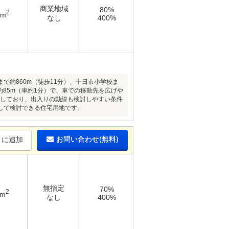
商業地域
80%
2
1m
なし
400%
まで約860m（徒歩11分）、十日市小学校ま
約85m（車約1分）で、車での移動先を広げや
接しており、出入りの動線も検討しやすい条件
して検討できる住宅用地です。
お問い合わせ(無料)
りに追加
無指定
70%
2
1m
なし
400%