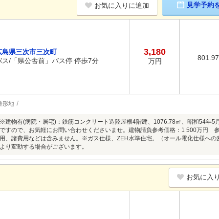
見学予約
お気に入りに追加
3,180
広島県三次市三次町
801.9
バス/「県公舎前」バス停 停歩7分
万円
整形地
※建物有(病院・居宅)：鉄筋コンクリート造陸屋根4階建、1076.78㎡、昭和54
ですので、お気軽にお問い合わせくださいませ。建物請負参考価格：1 500万円 参
用、諸費用などは含みません。※ガス仕様、ZEH水準住宅。（オール電化仕様への
より変動する場合がございます。
お気に入