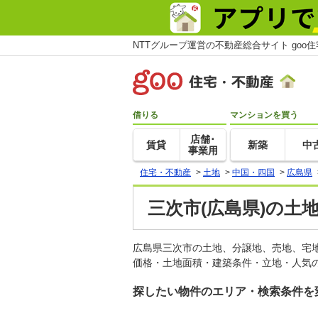
NTTグループ運営の不動産総合サイト goo
借りる
マンションを買う
店舗･
賃貸
新築
中
事業用
住宅・不動産
>
土地
>
中国・四国
>
広島県
三次市(広島県)の土
広島県三次市の土地、分譲地、売地、宅
価格・土地面積・建築条件・立地・人気の
探したい物件のエリア・検索条件を