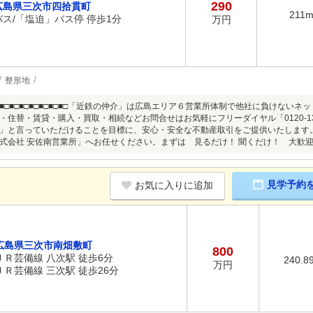
290
広島県三次市四拾貫町
211
バス/「塩迫」バス停 停歩1分
万円
整形地
■□■□■□■□■□■□■□■□■□「近鉄の仲介」は広島エリア６営業所体制で他社に負け
・住替・賃貸・購入・買取・相続などお問合せはお気軽にフリーダイヤル「0120-13
」と言っていただけることを目標に、安心・安全な不動産取引をご提供いたします
会社 安佐南営業所」へお任せください。まずは 見るだけ！ 聞くだけ！ 大歓迎です！■□■□
見学予約
お気に入りに追加
広島県三次市南畑敷町
800
ＪＲ芸備線 八次駅 徒歩6分
240.8
万円
ＪＲ芸備線 三次駅 徒歩26分