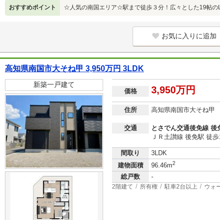
おすすめポイント
☆人気の南国エリア☆駅まで徒歩３分！広々とした19帖のL
お気に入りに追加
高知県南国市大そね甲 3,950万円 3LDK
新築一戸建て
3,950万円
価格
住所
高知県南国市大そね甲
交通
とさでん交通後免線 後
ＪＲ土讃線 後免駅 徒歩
間取り
3LDK
2
建物面積
96.46m
総戸数
-
2階建て
所有権
駐車2台以上
ウォ