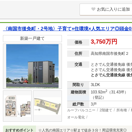
お気に入りに追加
〈南国市後免町・2号地〉子育て×住環境×人気エリア◎頭金
新築一戸建て
3,750万円
価格
住所
高知県南国市後免町２
交通
とさでん交通後免線 後
とさでん交通後免線 後
とさでん交通後免線 後
間取り
3LDK
2
建物面積
103.92m
（31.43坪）
（登記）
総戸数
3戸
ルーフバルコニー
2階建て
所有権
オール電化
おすすめポイント
☆人気の南国エリア☆駅まで徒歩３分！周辺環境充実◎