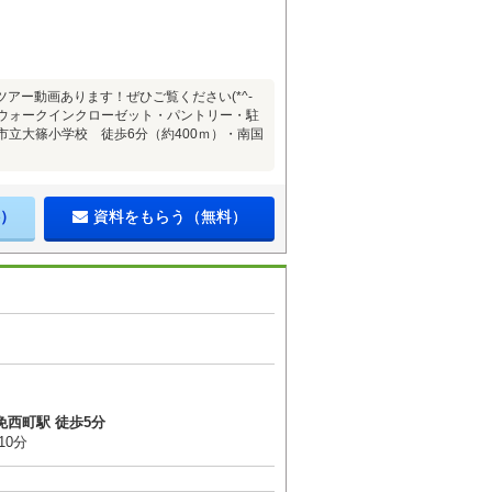
件のルームツアー動画あります！ぜひご覧ください(*^-
大容量ウォークインクローゼット・パントリー・駐
市立大篠小学校 徒歩6分（約400ｍ）・南国
）
資料をもらう（無料）
免西町駅 徒歩5分
10分