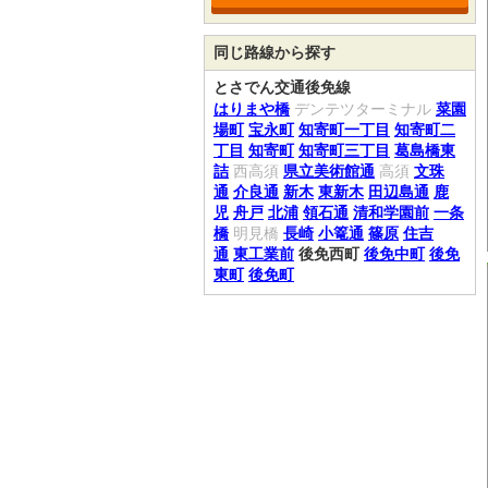
同じ路線から探す
とさでん交通後免線
はりまや橋
デンテツターミナル
菜園
場町
宝永町
知寄町一丁目
知寄町二
丁目
知寄町
知寄町三丁目
葛島橋東
詰
西高須
県立美術館通
高須
文珠
通
介良通
新木
東新木
田辺島通
鹿
児
舟戸
北浦
領石通
清和学園前
一条
橋
明見橋
長崎
小篭通
篠原
住吉
通
東工業前
後免西町
後免中町
後免
東町
後免町