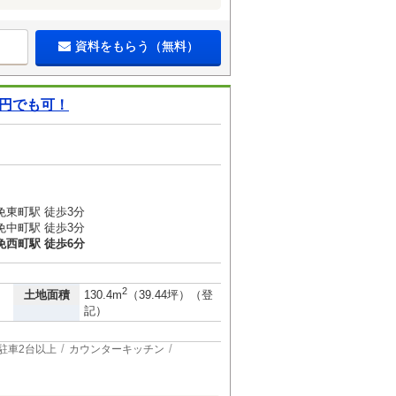
資料をもらう（無料）
0円でも可！
免東町駅 徒歩3分
免中町駅 徒歩3分
免西町駅 徒歩6分
2
土地面積
130.4m
（39.44坪）（登
記）
駐車2台以上
カウンターキッチン