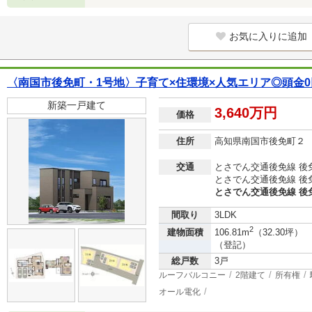
お気に入りに追加
〈南国市後免町・1号地〉子育て×住環境×人気エリア◎頭金
新築一戸建て
3,640万円
価格
住所
高知県南国市後免町２
交通
とさでん交通後免線 後
とさでん交通後免線 後
とさでん交通後免線 後
間取り
3LDK
2
建物面積
106.81m
（32.30坪）
（登記）
総戸数
3戸
ルーフバルコニー
2階建て
所有権
オール電化