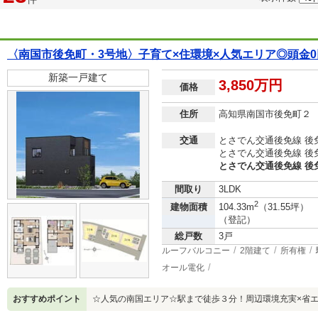
〈南国市後免町・3号地〉子育て×住環境×人気エリア◎頭金
新築一戸建て
3,850万円
価格
住所
高知県南国市後免町２
交通
とさでん交通後免線 後
とさでん交通後免線 後
とさでん交通後免線 後
間取り
3LDK
2
建物面積
104.33m
（31.55坪）
（登記）
総戸数
3戸
ルーフバルコニー
2階建て
所有権
オール電化
おすすめポイント
☆人気の南国エリア☆駅まで徒歩３分！周辺環境充実×省