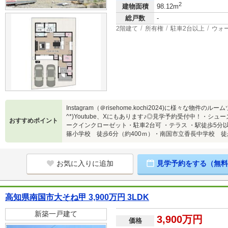
2
建物面積
98.12m
総戸数
-
2階建て
所有権
駐車2台以上
ウォ
Instagram（＠risehome.kochi2024)に様々な物
^*)Youtube、Xにもあります♪◎見学予約受付中！・
おすすめポイント
ークインクローゼット・駐車2台可 ・テラス ・駅徒歩5分
篠小学校 徒歩6分（約400ｍ）・南国市立香長中学校 徒歩
お気に入りに追加
見学予約をする（無料
高知県南国市大そね甲 3,900万円 3LDK
新築一戸建て
3,900万円
価格