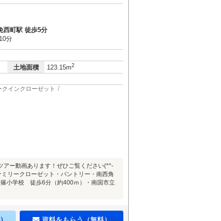
免西町駅 徒歩5分
10分
2
土地面積
123.15m
ークインクローゼット
件のルームツアー動画あります！ぜひご覧ください(*^-
階ファミリークローゼット・パントリー・南西角
篠小学校 徒歩6分（約400ｍ）・南国市立
）
資料をもらう（無料）