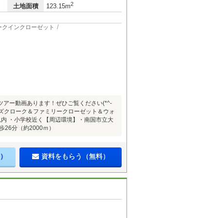
2
土地面積
123.15m
ークインクローゼット
件のルームツアー動画あります！ぜひご覧ください(*^-
シューズクローク＆ファミリークローゼット＆ウォ
以内 ・小学校近く【周辺環境】・南国市立大
26分（約2000ｍ）
）
資料をもらう（無料）