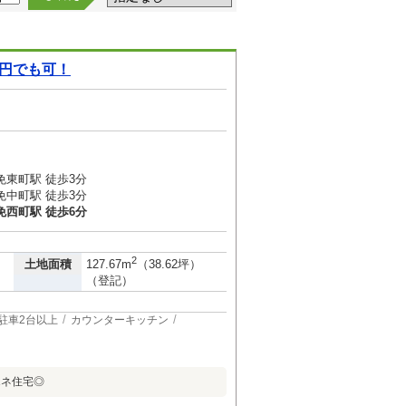
0円でも可！
免東町駅 徒歩3分
免中町駅 徒歩3分
免西町駅 徒歩6分
2
土地面積
127.67m
（38.62坪）
（登記）
駐車2台以上
カウンターキッチン
エネ住宅◎