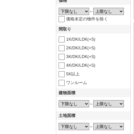
価格
～
価格未定の物件を除く
間取り
1K/DK/LDK(+S)
2K/DK/LDK(+S)
3K/DK/LDK(+S)
4K/DK/LDK(+S)
5K以上
ワンルーム
建物面積
～
土地面積
～