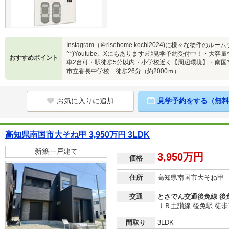
Instagram（＠risehome.kochi2024)に様々な物
^*)Youtube、Xにもあります♪◎見学予約受付中！・
おすすめポイント
車2台可・駅徒歩5分以内・小学校近く【周辺環境】・南国
市立香長中学校 徒歩26分（約2000ｍ）
お気に入りに追加
見学予約をする（無料
高知県南国市大そね甲 3,950万円 3LDK
新築一戸建て
3,950万円
価格
住所
高知県南国市大そね甲
交通
とさでん交通後免線 後
ＪＲ土讃線 後免駅 徒歩
間取り
3LDK