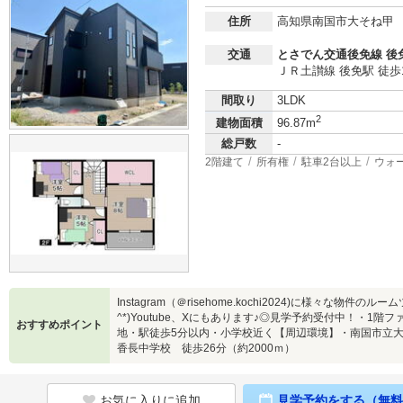
住所
高知県南国市大そね甲
交通
とさでん交通後免線 後
ＪＲ土讃線 後免駅 徒歩
間取り
3LDK
2
建物面積
96.87m
総戸数
-
2階建て
所有権
駐車2台以上
ウォ
Instagram（＠risehome.kochi2024)に様々な物
^*)Youtube、Xにもあります♪◎見学予約受付中！・1
おすすめポイント
地・駅徒歩5分以内・小学校近く【周辺環境】・南国市立大
香長中学校 徒歩26分（約2000ｍ）
お気に入りに追加
見学予約をする（無料