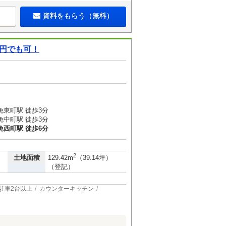
資料をもらう（無料）
0円でも可！
免東町駅 徒歩3分
免中町駅 徒歩3分
免西町駅 徒歩6分
2
土地面積
129.42m
（39.14坪）
（登記）
駐車2台以上
カウンターキッチン