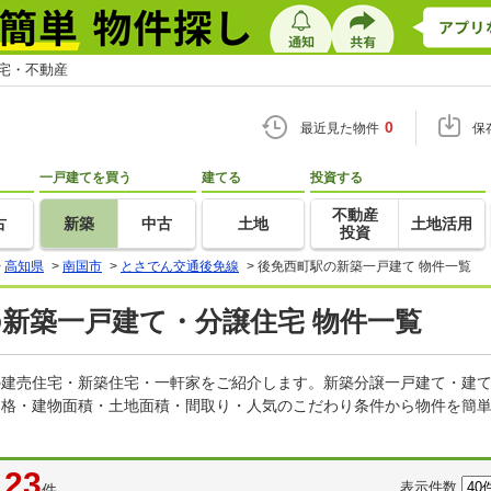
住宅・不動産
0
最近見た物件
保
一戸建てを買う
建てる
投資する
不動産
古
新築
中古
土地
土地活用
投資
>
高知県
>
南国市
>
とさでん交通後免線
>
後免西町駅の新築一戸建て 物件一覧
の新築一戸建て・分譲住宅 物件一覧
どの建売住宅・新築住宅・一軒家をご紹介します。新築分譲一戸建て・建
価格・建物面積・土地面積・間取り・人気のこだわり条件から物件を簡単
23
表示件数
件