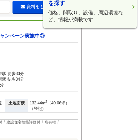
を探す
資料をもらう（無料）
価格、間取り、設備、周辺環境な
ど、情報が満載です
キャンペーン実施中◎
駅 徒歩33分
駅 徒歩34分
1分
2
土地面積
登
132.44m
（40.06坪）
（登記）
付
建設住宅性能評価付
所有権