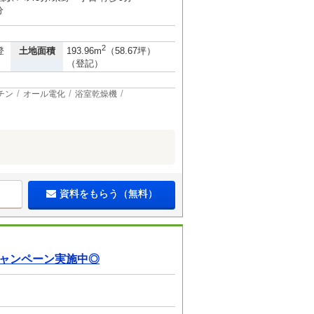
分
2
土地面積
登
193.96m
（58.67坪）
（登記）
チン
オール電化
浴室乾燥機
資料をもらう（無料）
キャンペーン実施中◎