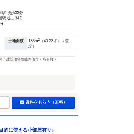
駅 徒歩33分
駅 徒歩34分
1分
2
土地面積
133m
（40.23坪）（登
記）
付
建設住宅性能評価付
所有権
資料をもらう（無料）
目的に使える小部屋有り♪