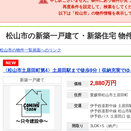
申し訳ございません。条件にあう物件が見
再度条件を設定して、検索をしてく
以下は「松山市」の物件情報を表示し
松山市の新築一戸建て・新築住宅 物
松山市の物件一覧画面へのリンク
〈松山市土居田町第4〉土居田駅まで徒歩9分！収納充実でゆ
新築一戸建て
2,880万円
価格
住所
愛媛県松山市土居田町
交通
伊予鉄道郡中線 土居田駅
伊予鉄道郡中線 松山市駅
伊予鉄バス 土居田口 徒
間取り
3LDK+S（納戸）