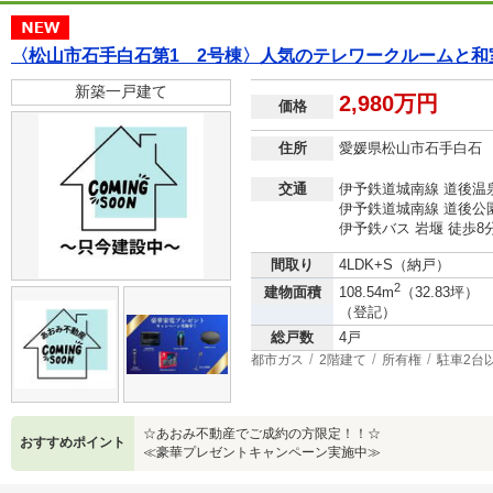
〈松山市石手白石第1 2号棟〉人気のテレワークルームと和
新築一戸建て
2,980万円
価格
住所
愛媛県松山市石手白石
交通
伊予鉄道城南線 道後温泉
伊予鉄道城南線 道後公園
伊予鉄バス 岩堰 徒歩8
間取り
4LDK+S（納戸）
2
建物面積
108.54m
（32.83坪）
（登記）
総戸数
4戸
都市ガス
2階建て
所有権
駐車2台
☆あおみ不動産でご成約の方限定！！☆
おすすめポイント
≪豪華プレゼントキャンペーン実施中≫