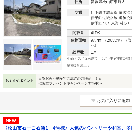
住所
愛媛県松山市東野３
交通
伊予鉄道城南線 道後温泉
伊予鉄道城南線 道後公園
伊予鉄バス 東野 徒歩1
間取り
4LDK
2
建物面積
97.7m
（29.55坪）（登
記）
総戸数
1戸
都市ガス
2階建て
設計住宅性能評価
駐車2台以上
☆あおみ不動産でご成約の方限定！！☆
おすすめポイント
≪豪華プレゼントキャンペーン実施中≫
お気に入りに追加
〈松山市石手白石第1 4号棟〉人気のパントリーや和室、多