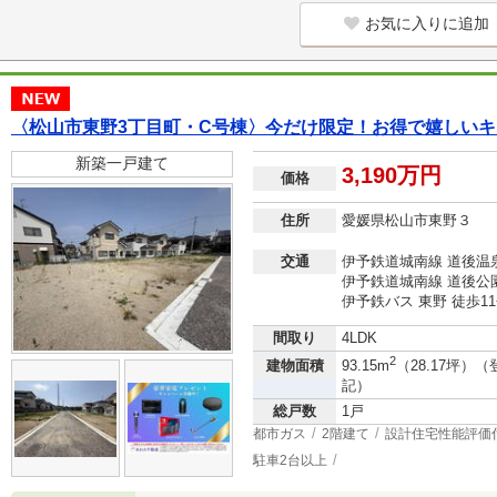
お気に入りに追加
〈松山市東野3丁目町・C号棟〉今だけ限定！お得で嬉しい
新築一戸建て
3,190万円
価格
住所
愛媛県松山市東野３
交通
伊予鉄道城南線 道後温泉
伊予鉄道城南線 道後公園
伊予鉄バス 東野 徒歩1
間取り
4LDK
2
建物面積
93.15m
（28.17坪）（
記）
総戸数
1戸
都市ガス
2階建て
設計住宅性能評価
駐車2台以上