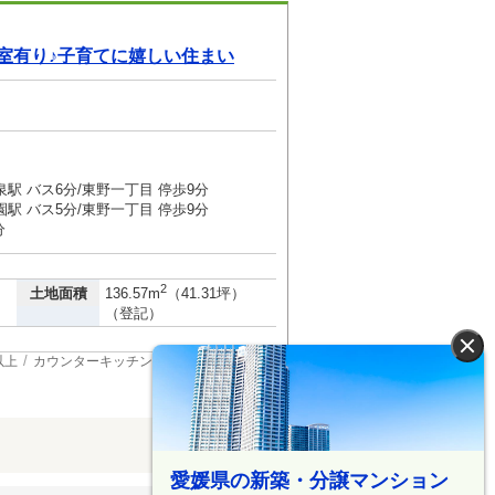
室有り♪子育てに嬉しい住まい
駅 バス6分/東野一丁目 停歩9分
駅 バス5分/東野一丁目 停歩9分
分
2
土地面積
136.57m
（41.31坪）
（登記）
×
以上
カウンターキッチン
浴室乾燥機
愛媛県の新築・分譲マンション