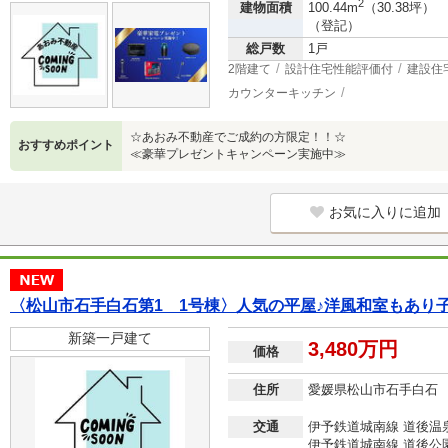
2
建物面積
100.44m
（30.38坪）
（登記）
総戸数
1戸
2階建て
設計住宅性能評価付
建設住
カウンターキッチン
☆あおみ不動産でご成約の方限定！！☆
おすすめポイント
≪豪華プレゼントキャンペーン実施中≫
お気に入りに追加
〈松山市石手白石第1 1号棟〉人気の平屋♪洋風和室もあり
新築一戸建て
3,480万円
価格
住所
愛媛県松山市石手白石
交通
伊予鉄道城南線 道後温泉
伊予鉄道城南線 道後公園