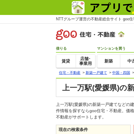
NTTグループ運営の不動産総合サイト goo
借りる
マンションを買う
店舗･
賃貸
新築
中
事業用
住宅・不動産
>
新築一戸建て
>
中国・四国
上一万駅(愛媛県)の
上一万駅(愛媛県)の新築一戸建てなど
件情報を探すならgoo住宅・不動産。価
不動産がサポートします。
現在の検索条件