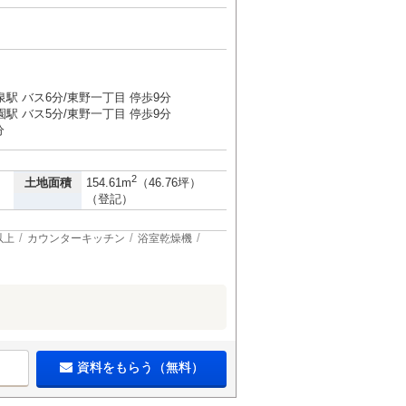
駅 バス6分/東野一丁目 停歩9分
駅 バス5分/東野一丁目 停歩9分
分
2
土地面積
154.61m
（46.76坪）
（登記）
以上
カウンターキッチン
浴室乾燥機
資料をもらう（無料）