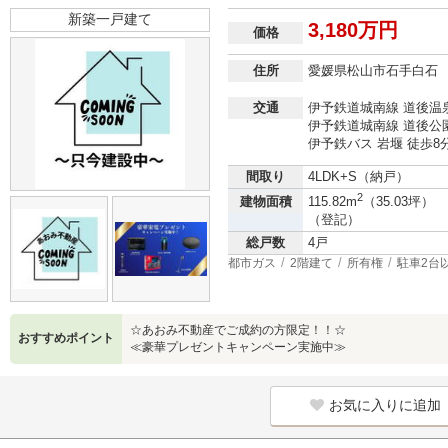
新築一戸建て
3,180万円
価格
住所
愛媛県松山市石手白石
交通
伊予鉄道城南線 道後温泉
伊予鉄道城南線 道後公園
伊予鉄バス 岩堰 徒歩8
間取り
4LDK+S（納戸）
2
建物面積
115.82m
（35.03坪）
（登記）
総戸数
4戸
都市ガス
2階建て
所有権
駐車2台
☆あおみ不動産でご成約の方限定！！☆
おすすめポイント
≪豪華プレゼントキャンペーン実施中≫
お気に入りに追加