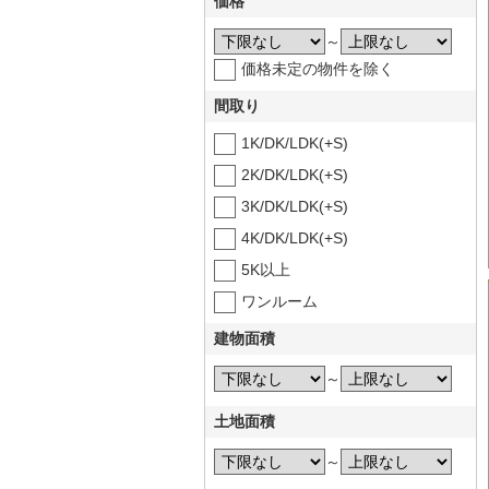
価格
～
価格未定の物件を除く
間取り
1K/DK/LDK(+S)
2K/DK/LDK(+S)
3K/DK/LDK(+S)
4K/DK/LDK(+S)
5K以上
ワンルーム
建物面積
～
土地面積
～