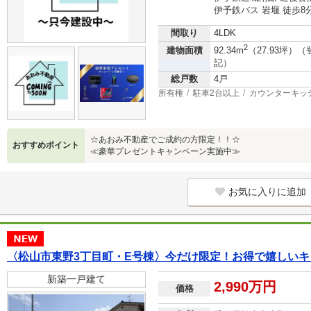
伊予鉄バス 岩堰 徒歩8
間取り
4LDK
2
建物面積
92.34m
（27.93坪）（
記）
総戸数
4戸
所有権
駐車2台以上
カウンターキッ
☆あおみ不動産でご成約の方限定！！☆
おすすめポイント
≪豪華プレゼントキャンペーン実施中≫
お気に入りに追加
〈松山市東野3丁目町・E号棟〉今だけ限定！お得で嬉しい
新築一戸建て
2,990万円
価格