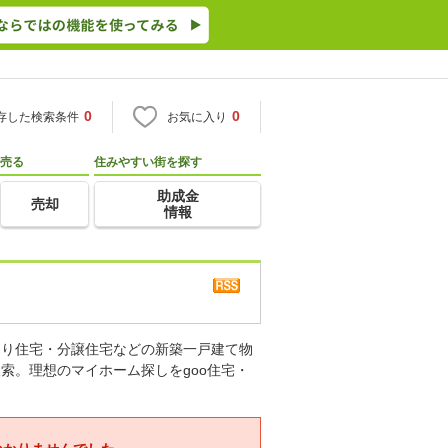
0
0
存した検索条件
お気に入り
売る
住みやすい街を探す
助成金
売却
情報
売り住宅・分譲住宅などの新築一戸建て物
索。理想のマイホーム探しをgoo住宅・