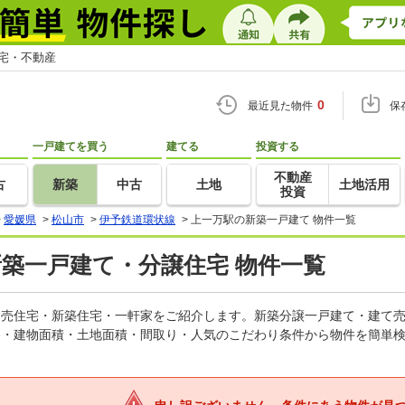
住宅・不動産
0
最近見た物件
保
一戸建てを買う
建てる
投資する
不動産
古
新築
中古
土地
土地活用
投資
>
愛媛県
>
松山市
>
伊予鉄道環状線
>
上一万駅の新築一戸建て 物件一覧
新築一戸建て・分譲住宅 物件一覧
の建売住宅・新築住宅・一軒家をご紹介します。新築分譲一戸建て・建て
格・建物面積・土地面積・間取り・人気のこだわり条件から物件を簡単検