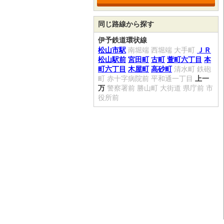
同じ路線から探す
伊予鉄道環状線
松山市駅
南堀端
西堀端
大手町
ＪＲ
松山駅前
宮田町
古町
萱町六丁目
本
町六丁目
木屋町
高砂町
清水町
鉄砲
町
赤十字病院前
平和通一丁目
上一
万
警察署前
勝山町
大街道
県庁前
市
役所前