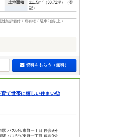
2
土地面積
111.5m
（33.72坪）（登
記）
宅性能評価付
所有権
駐車2台以上
資料をもらう（無料）
子育て世帯に嬉しい住まい◎
駅 バス6分/東野一丁目 停歩9分
駅 バス5分/東野一丁目 停歩9分