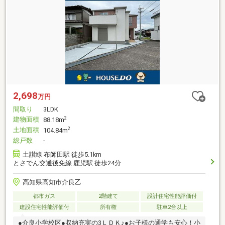
2,698
万円
間取り
3LDK
建物面積
2
88.18m
土地面積
2
104.84m
総戸数
-
土讃線 布師田駅 徒歩5.1km
とさでん交通後免線 鹿児駅 徒歩24分
高知県高知市介良乙
都市ガス
2階建て
設計住宅性能評価付
建設住宅性能評価付
所有権
駐車2台以上
●介良小学校区●収納充実の3ＬＤＫ♪●お子様の通学も安心！小