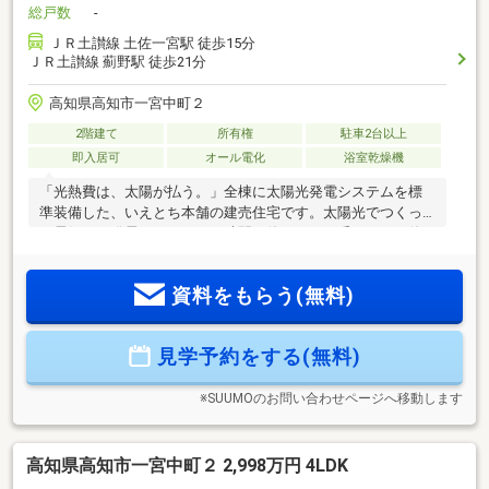
総戸数
-
ＪＲ土讃線 土佐一宮駅 徒歩15分
ＪＲ土讃線 薊野駅 徒歩21分
高知県高知市一宮中町２
2階建て
所有権
駐車2台以上
即入居可
オール電化
浴室乾燥機
「光熱費は、太陽が払う。」全棟に太陽光発電システムを標
準装備した、いえとち本舗の建売住宅です。太陽光でつくっ
た電気は、発電しているその時間に使うのが一番かしこい使
い方。冷房で電気を使う夏の昼間は、ちょうど発電している
時間帯と重なります。買う電気を減らし、光熱費を抑えた暮
資料をもらう(無料)
らしが叶います。【周辺環境】☆あおい保育園まで徒歩4分☆
高知市立一宮小学校まで徒歩9分
見学予約をする(無料)
※SUUMOのお問い合わせページへ移動します
高知県高知市一宮中町２ 2,998万円 4LDK