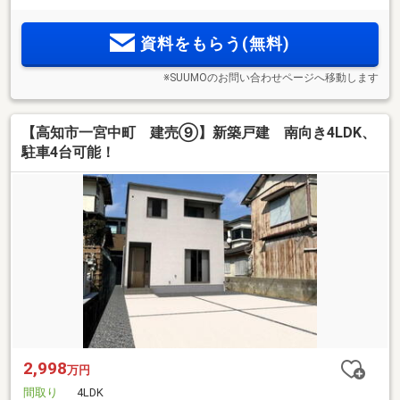
資料をもらう(無料)
※SUUMOのお問い合わせページへ移動します
【高知市一宮中町 建売⑨】新築戸建 南向き4LDK、
駐車4台可能！
2,998
万円
間取り
4LDK