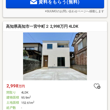
資料をもらう(無料)
※SUUMOのお問い合わせページへ移動します
高知県高知市一宮中町２ 2,998万円 4LDK
2,998
万円
間取り
4LDK
建物面積
2
95.9m
土地面積
2
152.61m
総戸数
-