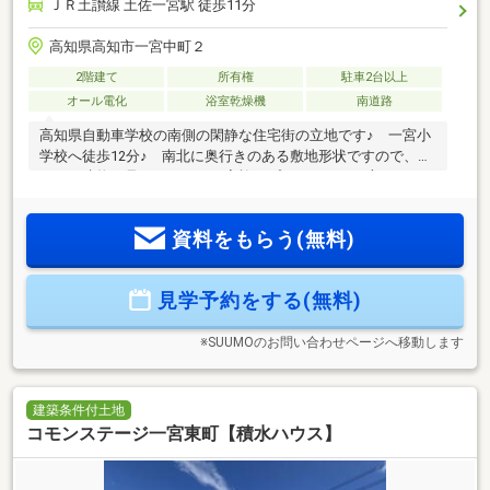
ＪＲ土讃線 土佐一宮駅 徒歩11分
高知県高知市一宮中町２
2階建て
所有権
駐車2台以上
オール電化
浴室乾燥機
南道路
高知県自動車学校の南側の閑静な住宅街の立地です♪ 一宮小
学校へ徒歩12分♪ 南北に奥行きのある敷地形状ですので、通
りから建物が見えにくく、ご家族のプライバシーが守られや
すくなっています♪ お車も4台駐車可能♪ 1階15帖リビング
に隣接した4.3帖洋室は、ゲストルームやキッズスペースとし
資料をもらう(無料)
て独立した使い方でも、リビングと一体となった使い方でも
多用途に利用可能です♪※完成しました！ 現地ご案内可能で
す。お気軽に高知ライフ不動産までお問い合わせください(^^)
見学予約をする(無料)
※SUUMOのお問い合わせページへ移動します
建築条件付土地
コモンステージ一宮東町【積水ハウス】