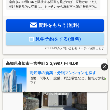
南向きの15畳LDKと隣接する洋室を繋げれば、家族がゆったり
寛げる開放的な空間に。キッチンから洗面室へ繋がる効率的
な動線設計により、料理と洗濯の同時進行もスムーズ♪玄関の
トールタイプシューズボックスは、家族全員の靴をすっきり
と整理整頓できます。4台まで駐車可能な広々としたカースペ
資料をもらう(無料)
ースは、来客時や将来の増車にも柔軟に対応。JR土佐一宮駅
まで徒歩15分と、通勤通学のアクセスも良好な落ち着いた住
環境です。
見学予約をする(無料)
※SUUMOのお問い合わせページへ移動します
高知県高知市一宮中町２ 2,998万円 4LDK
高知県の新築・分譲マンションを探す
価格、間取り、設備、周辺環境など、情報が満載
です