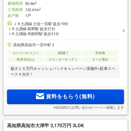
建物面積
2
95.9m
土地面積
2
152.61m
総戸数
1戸
ＪＲ土讃線 土佐一宮駅 徒歩19分
ＪＲ土讃線 薊野駅 徒歩21分
ＪＲ土讃線 布師田駅 徒歩31分
高知県高知市一宮中町２
ルーフバルコニー
2階建て
所有権
駐車2台以上
カウンターキッチン
オール電化
最大１５万円キャッシュバックキャンペーン実施中♪駐車スペ
ース４台分！
資料をもらう(無料)
※SUUMOのお問い合わせページへ移動します
高知県高知市大津甲 3,170万円 3LDK