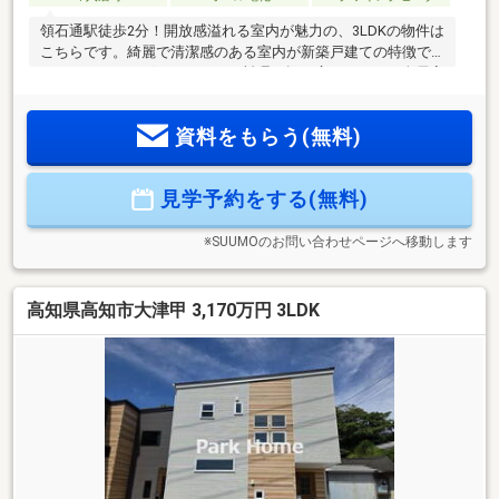
領石通駅徒歩2分！開放感溢れる室内が魅力の、3LDKの物件は
こちらです。綺麗で清潔感のある室内が新築戸建ての特徴で
す。IHクッキングヒーターでお料理の幅が広がります。全居室
収納に加えて床下収納もあり生活空間をすっきりと綺麗に保
てます。広々としたリビングダイニングが18帖以上あるの
資料をもらう(無料)
で、日々の生活に余裕が生まれます。
見学予約をする(無料)
※SUUMOのお問い合わせページへ移動します
高知県高知市大津甲 3,170万円 3LDK