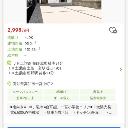
2,998
万円
間取り
4LDK
建物面積
2
95.9m
土地面積
2
152.61m
総戸数
-
ＪＲ土讃線 布師田駅 徒歩31分
ＪＲ土讃線 土佐一宮駅 徒歩19分
ＪＲ土讃線 薊野駅 徒歩21分
高知県高知市一宮中町２
ルーフバルコニー
2階建て
所有権
駐車2台以上
オール電化
浴室乾燥機
■南向き4LDK、駐車4台可能、一宮小学校エリア■・太陽光発
電6.600kW搭載済 ・駐車台数:4台 〈キッチン設備〉 ・対
面式キッチン・IHコンロ・水なし両面焼きグリル・食器洗い乾
燥機・カウンタートップ人造大理石・浄水器内蔵水栓・キッ