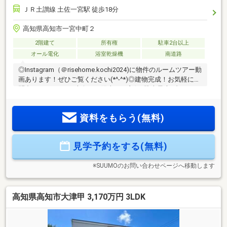
ＪＲ土讃線 土佐一宮駅 徒歩18分
高知県高知市一宮中町２
2階建て
所有権
駐車2台以上
オール電化
浴室乾燥機
南道路
◎Instagram（＠risehome.kochi2024)に物件のルームツアー動
画あります！ぜひご覧ください(*^-^*)◎建物完成！お気軽にお
問合せください♪・南向きで陽当たり良好♪駐車最大4台のゆと
りある4LDK・家族みんなの車も来客も安心！駐車4台可能な
広々敷地・南向きリビングで明るい暮らし。家族に嬉しい
資料をもらう(無料)
4LDK・対面キッチン＆食洗機付きで家事ラクな住まい・子育
て世帯に嬉しい4LDK＋収納充実の住まい【周辺環境】・一宮
小学校 （650m） 徒歩約9分・一宮中学校 （1500m） 徒歩
見学予約をする(無料)
約20分
※SUUMOのお問い合わせページへ移動します
高知県高知市大津甲 3,170万円 3LDK