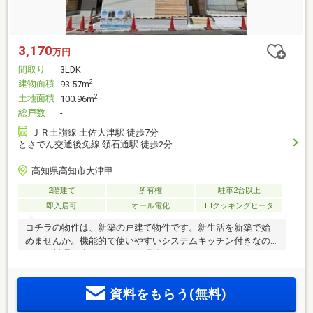
3,170
万円
間取り
3LDK
建物面積
2
93.57m
土地面積
2
100.96m
総戸数
-
ＪＲ土讃線 土佐大津駅 徒歩7分
とさでん交通後免線 領石通駅 徒歩2分
高知県高知市大津甲
2階建て
所有権
駐車2台以上
即入居可
オール電化
IHクッキングヒータ
コチラの物件は、新築の戸建て物件です。新生活を新築で始
めませんか。機能的で使いやすいシステムキッチン付きなの
で、お料理を楽しめます。お掃除がしやすいIHクッキングヒー
ターです。接道幅10m以上となっております。オートバスには
タイマー機能もついているので、お湯の出しすぎを防げま
資料をもらう(無料)
す。区画整理地内にあるので、使いやすく整えられていま
す。余裕のある12帖以上のLDKで、日々の生活にゆとりが出ま