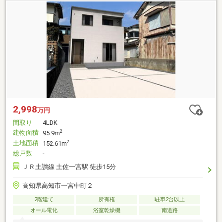
2,998
万円
間取り
4LDK
建物面積
2
95.9m
土地面積
2
152.61m
総戸数
-
ＪＲ土讃線 土佐一宮駅 徒歩15分
高知県高知市一宮中町２
2階建て
所有権
駐車2台以上
オール電化
浴室乾燥機
南道路