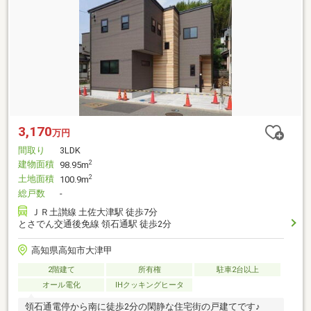
3,170
万円
間取り
3LDK
建物面積
2
98.95m
土地面積
2
100.9m
総戸数
-
ＪＲ土讃線 土佐大津駅 徒歩7分
とさでん交通後免線 領石通駅 徒歩2分
高知県高知市大津甲
2階建て
所有権
駐車2台以上
オール電化
IHクッキングヒータ
領石通電停から南に徒歩2分の閑静な住宅街の戸建てです♪