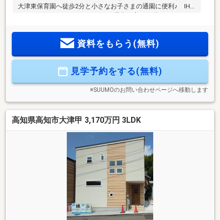
大津東保育園へ徒歩2分と小さなお子さまの通園に便利♪ IH
クッキングヒーターのあるオール電化住宅♪ 1階のリビング
は18帖の広さ♪ 2階の3つの居室はすべて二面採光で、北側の
6帖洋室は三面採光と明るい室内空間となっています♪ 2階に
資料をもらう(無料)
もトイレがあり、夜間や朝の慌ただしい時間帯にも便利です
♪ 2台駐車可能です♪
見学予約をする(無料)
※SUUMOのお問い合わせページへ移動します
高知県高知市大津甲 3,170万円 3LDK