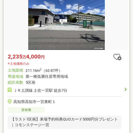
2,235
4,000
万
円
※土地価格のみ
土地面積
2
211.16m
（63.87坪）
用途地域
第一種低層住居専用地域
総区画数
5区画
ＪＲ土讃線 土佐一宮駅 徒歩7分
高知県高知市一宮東町１
所有権
【ラスト1区画】来場予約特典QUOカード5000円分プレゼント
｜コモンステージ一宮