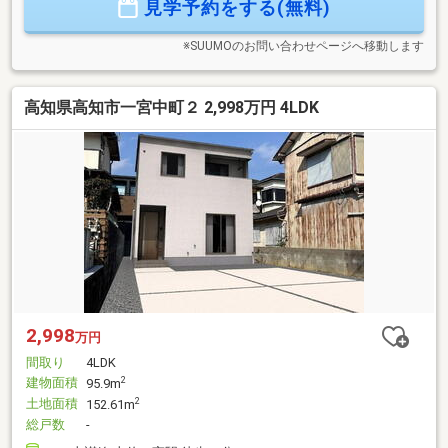
見学予約をする(無料)
※SUUMOのお問い合わせページへ移動します
高知県高知市一宮中町２ 2,998万円 4LDK
2,998
万円
間取り
4LDK
建物面積
2
95.9m
土地面積
2
152.61m
総戸数
-