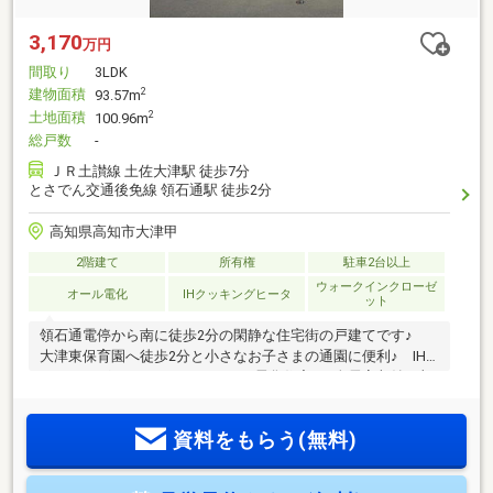
3,170
万円
間取り
3LDK
建物面積
2
93.57m
土地面積
2
100.96m
総戸数
-
ＪＲ土讃線 土佐大津駅 徒歩7分
とさでん交通後免線 領石通駅 徒歩2分
高知県高知市大津甲
2階建て
所有権
駐車2台以上
ウォークインクローゼ
オール電化
IHクッキングヒータ
ット
領石通電停から南に徒歩2分の閑静な住宅街の戸建てです♪
大津東保育園へ徒歩2分と小さなお子さまの通園に便利♪ IH
クッキングヒーターのあるオール電化住宅♪ 全居室収納に加
え、リビング横には2.5帖のウォークインクローゼット
（WIC）がありますので、季節のものや趣味の道具なども収納
資料をもらう(無料)
できます♪ 2階にもトイレがあり、ちょっとした洗面台もあ
りますので、朝の慌ただしい時間帯にも便利です♪ 2台駐車
可能♪