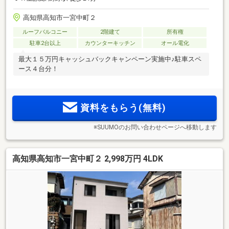
高知県高知市一宮中町２
ルーフバルコニー
2階建て
所有権
駐車2台以上
カウンターキッチン
オール電化
最大１５万円キャッシュバックキャンペーン実施中♪駐車スペ
ース４台分！
資料をもらう(無料)
※SUUMOのお問い合わせページへ移動します
高知県高知市一宮中町２ 2,998万円 4LDK