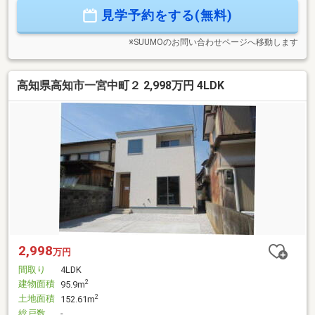
見学予約をする(無料)
※SUUMOのお問い合わせページへ移動します
高知県高知市一宮中町２ 2,998万円 4LDK
2,998
万円
間取り
4LDK
建物面積
2
95.9m
土地面積
2
152.61m
総戸数
-