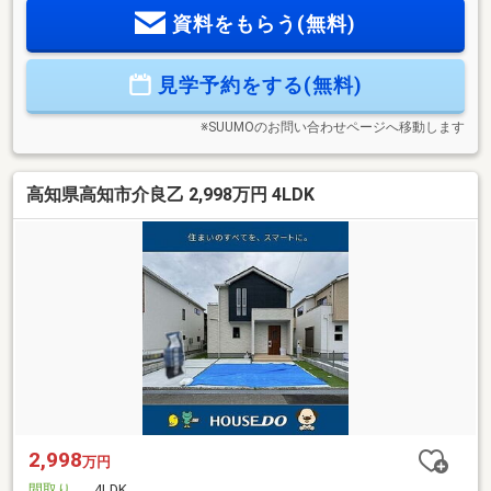
チン手元コンセント 〈その他設備〉・断熱浴槽・ポップア
資料をもらう(無料)
ップ排水栓・UBエコアクアシャワー・マグネットシェルフ・3
面鏡洗面化粧台・洗面エコハンドル水栓・浴室換気暖房乾燥
機・温水洗浄便座・節水型トイレ・24H換気・外部コンセン
見学予約をする(無料)
ト・外部水栓・EV充電器・あおい保育園徒歩4分・一宮小学校
徒歩9分・一宮中学校徒歩19分・業務用スーパー一宮店徒歩7
分
※SUUMOのお問い合わせページへ移動します
高知県高知市介良乙 2,998万円 4LDK
2,998
万円
間取り
4LDK