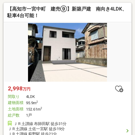
【高知市一宮中町 建売⑨】新築戸建 南向き4LDK、
駐車4台可能！
2,998
万円
間取り
4LDK
建物面積
2
95.9m
土地面積
2
152.61m
総戸数
1戸
ＪＲ土讃線 布師田駅 徒歩31分
ＪＲ土讃線 土佐一宮駅 徒歩19分
ＪＲ土讃線 薊野駅 徒歩21分