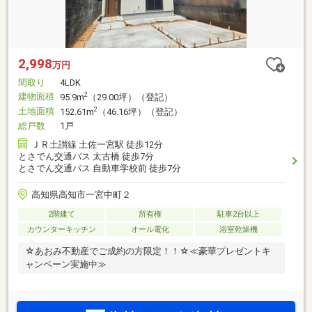
2,998
万円
間取り
4LDK
建物面積
2
95.9m
（29.00坪）（登記）
土地面積
2
152.61m
（46.16坪）（登記）
総戸数
1戸
ＪＲ土讃線 土佐一宮駅 徒歩12分
とさでん交通バス 太古橋 徒歩7分
とさでん交通バス 自動車学校前 徒歩7分
高知県高知市一宮中町２
2階建て
所有権
駐車2台以上
カウンターキッチン
オール電化
浴室乾燥機
☆あおみ不動産でご成約の方限定！！☆≪豪華プレゼントキ
ャンペーン実施中≫