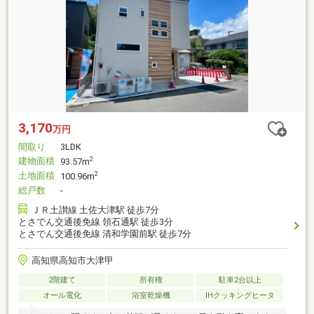
3,170
万円
間取り
3LDK
建物面積
2
93.57m
土地面積
2
100.96m
総戸数
-
ＪＲ土讃線 土佐大津駅 徒歩7分
とさでん交通後免線 領石通駅 徒歩3分
とさでん交通後免線 清和学園前駅 徒歩7分
高知県高知市大津甲
2階建て
所有権
駐車2台以上
オール電化
浴室乾燥機
IHクッキングヒータ