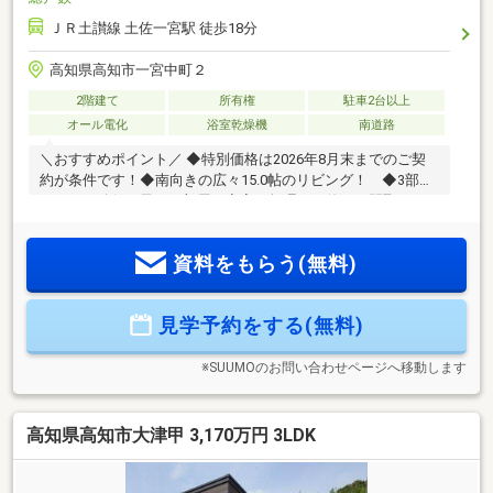
ＪＲ土讃線 土佐一宮駅 徒歩18分
高知県高知市一宮中町２
2階建て
所有権
駐車2台以上
オール電化
浴室乾燥機
南道路
＼おすすめポイント／ ◆特別価格は2026年8月末までのご契
約が条件です！◆南向きの広々15.0帖のリビング！ ◆3部屋
しっかり確保！子ども部屋と寝室で無理なく使える間取りで
す！◆2階の各居室にはクローゼットが付いていますので収納
も便利！☆こちらの物件は本日ご案内可能です☆☆ご購入時
資料をもらう(無料)
の住宅ローン相談も無料で承ります♪物件が気になったらお好
きなタイミングでお気軽にお問い合わせください！資料請求
フォームからは24時間受付中☆ おうちと皆様のご縁を結ぶこ
見学予約をする(無料)
とが私たちの使命です。 皆様にお会いできますことを、心
よりお待ち申し上げております
※SUUMOのお問い合わせページへ移動します
高知県高知市大津甲 3,170万円 3LDK