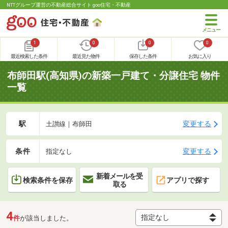
NTTグループ運営の不動産総合サイト goo住宅・不動産
1
0
0
0
最近検索した条件
最近見た物件
保存した条件
お気に入り
布師田駅(高知県)の新築一戸建て・分譲住宅 物件
一覧
駅
変更する
土讃線｜布師田
条件
変更する
指定なし
新着メールを受
検索条件を保存
アプリで探す
取る
4
件
が該当しました。