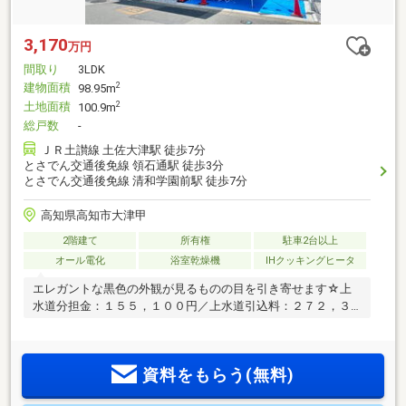
3,170
万円
間取り
3LDK
建物面積
2
98.95m
土地面積
2
100.9m
総戸数
-
ＪＲ土讃線 土佐大津駅 徒歩7分
とさでん交通後免線 領石通駅 徒歩3分
とさでん交通後免線 清和学園前駅 徒歩7分
高知県高知市大津甲
2階建て
所有権
駐車2台以上
オール電化
浴室乾燥機
IHクッキングヒータ
エレガントな黒色の外観が見るものの目を引き寄せます☆上
水道分担金：１５５，１００円／上水道引込料：２７２，３
００円
資料をもらう(無料)