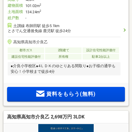
建物面積
2
101.02m
土地面積
2
134.24m
総戸数
-
土讃線 布師田駅 徒歩5.1km
とさでん交通後免線 鹿児駅 徒歩24分
高知県高知市介良乙
都市ガス
2階建て
設計住宅性能評価付
建設住宅性能評価付
所有権
駐車2台以上
●介良小学校区●4ＬＤＫのゆとりある間取り●お子様の通学も
安心！小学校まで徒歩4分
資料をもらう(無料)
高知県高知市介良乙 2,698万円 3LDK