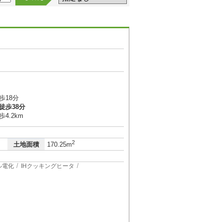
歩18分
徒歩38分
4.2km
2
土地面積
170.25m
ル電化
IHクッキングヒータ