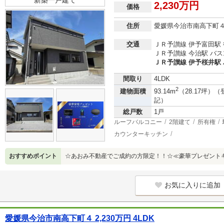
新築一戸建て
2,230万円
価格
住所
愛媛県今治市南高下町
交通
ＪＲ予讃線 伊予富田駅 
ＪＲ予讃線 今治駅 バス
ＪＲ予讃線 伊予桜井駅 
間取り
4LDK
2
建物面積
93.14m
（28.17坪）（
記）
総戸数
1戸
ルーフバルコニー
2階建て
所有権
カウンターキッチン
おすすめポイント
☆あおみ不動産でご成約の方限定！！☆≪豪華プレゼント
お気に入りに追加
愛媛県今治市南高下町４ 2,230万円 4LDK