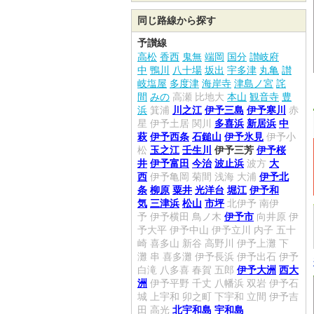
同じ路線から探す
予讃線
高松
香西
鬼無
端岡
国分
讃岐府
中
鴨川
八十場
坂出
宇多津
丸亀
讃
岐塩屋
多度津
海岸寺
津島ノ宮
詫
間
みの
高瀬
比地大
本山
観音寺
豊
浜
箕浦
川之江
伊予三島
伊予寒川
赤
星
伊予土居
関川
多喜浜
新居浜
中
萩
伊予西条
石鎚山
伊予氷見
伊予小
松
玉之江
壬生川
伊予三芳
伊予桜
井
伊予富田
今治
波止浜
波方
大
西
伊予亀岡
菊間
浅海
大浦
伊予北
条
柳原
粟井
光洋台
堀江
伊予和
気
三津浜
松山
市坪
北伊予
南伊
予
伊予横田
鳥ノ木
伊予市
向井原
伊
予大平
伊予中山
伊予立川
内子
五十
崎
喜多山
新谷
高野川
伊予上灘
下
灘
串
喜多灘
伊予長浜
伊予出石
伊予
白滝
八多喜
春賀
五郎
伊予大洲
西大
洲
伊予平野
千丈
八幡浜
双岩
伊予石
城
上宇和
卯之町
下宇和
立間
伊予吉
田
高光
北宇和島
宇和島