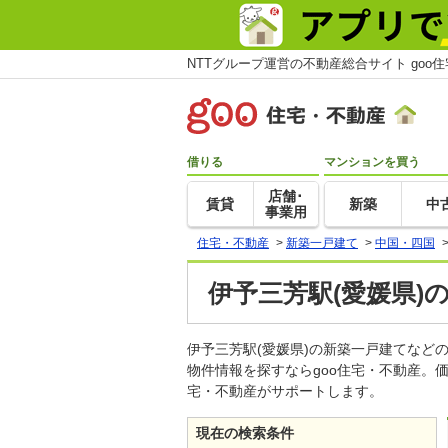
NTTグループ運営の不動産総合サイト goo
借りる
マンションを買う
店舗･
賃貸
新築
中
事業用
住宅・不動産
>
新築一戸建て
>
中国・四国
伊予三芳駅(愛媛県)
伊予三芳駅(愛媛県)の新築一戸建てな
物件情報を探すならgoo住宅・不動産。
宅・不動産がサポートします。
現在の検索条件