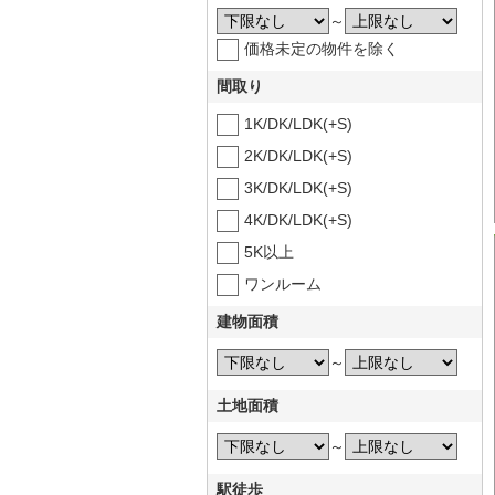
～
価格未定の物件を除く
間取り
1K/DK/LDK(+S)
2K/DK/LDK(+S)
3K/DK/LDK(+S)
4K/DK/LDK(+S)
5K以上
ワンルーム
建物面積
～
土地面積
～
駅徒歩