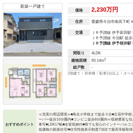
新築一戸建て
2,230万円
価格
住所
愛媛県今治市南高下町
交通
ＪＲ予讃線 伊予富田駅 
ＪＲ予讃線 今治駅 徒歩
ＪＲ予讃線 伊予桜井駅 徒
間取り
4LDK
2
建物面積
93.14m
総戸数
-
2階建て
所有権
駐車2台以上
オー
≪充実の周辺環境≫■鳥生小学校まで徒歩３分■立花中学校ま
ーパー徒歩10分圏内■コンビニ徒歩8分圏内≪収納豊富な住
おすすめポイント
車可■LDK17帖■全室収納付■雨でも安心のインナーバルコ
低価格の新築住宅!■住宅性能表示制度7項目で最高等級取得