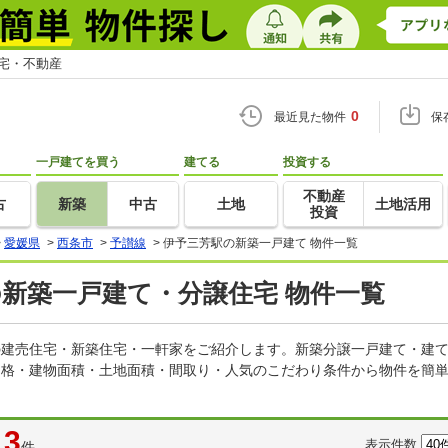
住宅・不動産
0
最近見た物件
保
一戸建てを買う
建てる
投資する
不動産
古
新築
中古
土地
土地活用
投資
>
愛媛県
>
西条市
>
予讃線
>
伊予三芳駅の新築一戸建て 物件一覧
の新築一戸建て・分譲住宅 物件一覧
どの建売住宅・新築住宅・一軒家をご紹介します。新築分譲一戸建て・建
価格・建物面積・土地面積・間取り・人気のこだわり条件から物件を簡単
3
表示件数
件