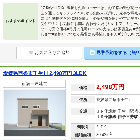
17.5帖のLDKに隣接した畳コーナーは、お子様の遊び場
室を通ってキッチンへつながる動線を採用し、家事や帰宅
には可動棚付きの収納を備え、必要な物を使いやすい場所へ
おすすめポイント
受付中！》お気軽にお問い合わせください♪【 ファミリーホ
ットで安心価格■毎月の住宅ローンの支払いは家賃並み■
します■価格だけでなく品質にも妥協しません■設立30年
お気に入りに追加
見学予約をする（無料
愛媛県西条市壬生川 2,498万円 3LDK
新築一戸建て
2,498万円
価格
住所
愛媛県西条市壬生川
交通
ＪＲ予讃線 壬生川駅 徒
ＪＲ予讃線 伊予三芳駅 
間取り
3LDK
2
建物面積
89.43m