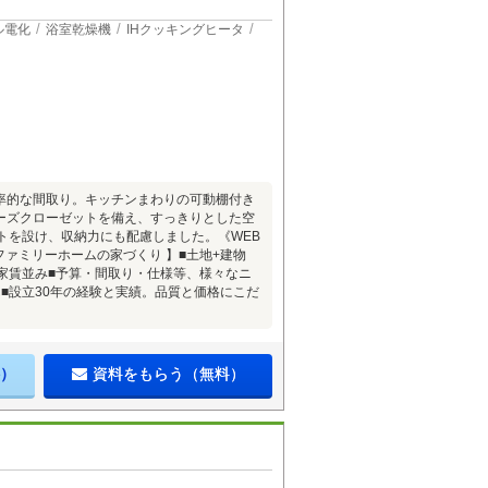
ル電化
浴室乾燥機
IHクッキングヒータ
率的な間取り。キッチンまわりの可動棚付き
ーズクローゼットを備え、すっきりとした空
トを設け、収納力にも配慮しました。《WEB
ファミリーホームの家づくり 】■土地+建物
家賃並み■予算・間取り・仕様等、様々なニ
■設立30年の経験と実績。品質と価格にこだ
）
資料をもらう（無料）