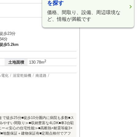
を探す
価格、間取り、設備、周辺環境な
ど、情報が満載です
４
徒歩23分
34分
歩5.2km
2
土地面積
130.78m
ル電化
浴室乾燥機
南道路
で徒歩25分■徒歩10分圏内に病院も多数■ス
みやすい間取り≫■収納豊富な4LDK■車3台駐
ニー≪安心の住宅性能≫■高断熱×耐震等級3×
!■地盤保証＋建物保証有■定期点検付でアフ