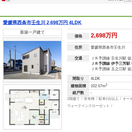
愛媛県西条市壬生川 2,698万円 4LDK
新築一戸建て
2,698万円
価格
住所
愛媛県西条市壬生川
交通
ＪＲ予讃線 壬生川駅 徒
ＪＲ予讃線 伊予三芳駅 
ＪＲ予讃線 玉之江駅 徒歩
間取り
4LDK
2
建物面積
102.67m
総戸数
-
2階建て
所有権
駐車2台以上
オー
ウォークインクローゼット