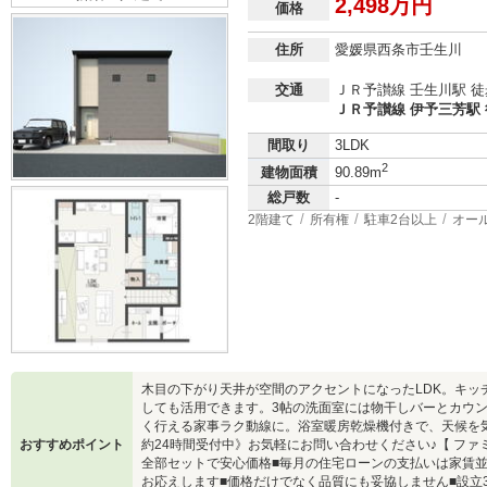
2,498万円
価格
住所
愛媛県西条市壬生川
交通
ＪＲ予讃線 壬生川駅 徒
ＪＲ予讃線 伊予三芳駅 
間取り
3LDK
2
建物面積
90.89m
総戸数
-
2階建て
所有権
駐車2台以上
オー
木目の下がり天井が空間のアクセントになったLDK。キッ
しても活用できます。3帖の洗面室には物干しバーとカウン
く行える家事ラク動線に。浴室暖房乾燥機付きで、天候を
おすすめポイント
約24時間受付中》お気軽にお問い合わせください♪【 ファ
全部セットで安心価格■毎月の住宅ローンの支払いは家賃
お応えします■価格だけでなく品質にも妥協しません■設立