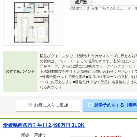
総戸数
-
2階建て
所有権
駐車2台以上
オー
横並びダイニングで、配膳や片付けがスムーズに行える効
の収納は、パントリーとして活用できます。玄関にはシュ
間をキープ。さらに2階には3帖のウォークインクローゼッ
おすすめポイント
予約24時間受付中！》お気軽にお問い合わせください♪【 
+外構全部セットで安心価格■毎月の住宅ローンの支払いは
ーズにお応えします■価格だけでなく品質にも妥協しません
わる家づくり
お気に入りに追加
見学予約をする（無料
愛媛県西条市壬生川 2,498万円 3LDK
新築一戸建て