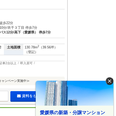
４
徒歩22分
10分/衣干３丁目 停歩7分
バス12分/高下（愛媛県） 停歩7分
2
土地面積
登
130.78m
（39.56坪）
（登記）
駐車2台以上
即入居可
キャンペーン実施中≫
×
資料をもらう（無料）
愛媛県の新築・分譲マンション