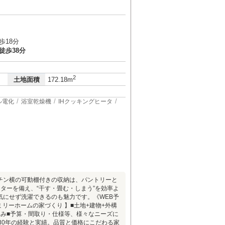
歩18分
徒歩38分
2
土地面積
172.18m
ル電化
浴室乾燥機
IHクッキングヒータ
チン横の可動棚付きの収納は、パントリーと
ターを備え、“干す・畳む・しまう”を効率よ
気にせず洗濯できるのも魅力です。《WEB予
ミリーホームの家づくり 】■土地+建物+外構
並み■予算・間取り・仕様等、様々なニーズに
30年の経験と実績。品質と価格にこだわる家