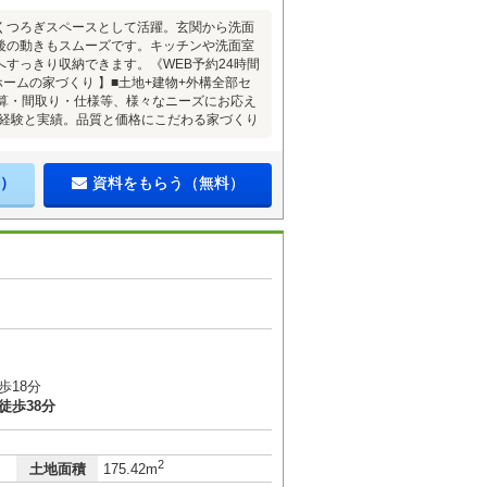
やくつろぎスペースとして活躍。玄関から洗面
後の動きもスムーズです。キッチンや洗面室
すっきり収納できます。《WEB予約24時間
ームの家づくり 】■土地+建物+外構全部セ
予算・間取り・仕様等、様々なニーズにお応え
の経験と実績。品質と価格にこだわる家づくり
）
資料をもらう（無料）
歩18分
徒歩38分
2
土地面積
175.42m