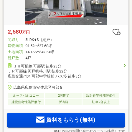
2,580
万円
間取り
3LDK+S（納戸）
建物面積
2
91.52m
27.68坪
土地面積
2
140.66m
42.54坪
総戸数
4戸
ＪＲ可部線 可部駅 徒歩23分
ＪＲ可部線 河戸帆待川駅 徒歩22分
広島交通バス 可部中学校前 バス停 徒歩3分
広島県広島市安佐北区可部８
ルーフバルコニー
2階建て
設計住宅性能評価付
建設住宅性能評価付
所有権
駐車2台以上
資料をもらう(無料)
※SUUMOのお問い合わせページへ移動します