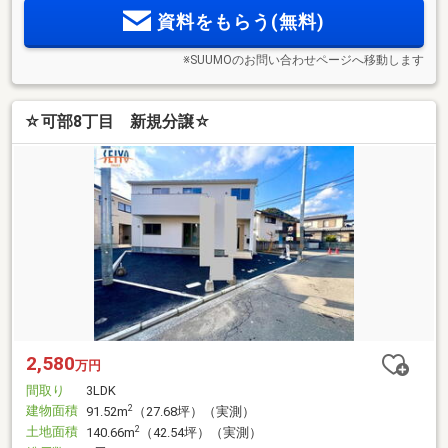
資料をもらう(無料)
※SUUMOのお問い合わせページへ移動します
☆可部8丁目 新規分譲☆
2,580
万円
間取り
3LDK
建物面積
2
91.52m
（27.68坪）（実測）
土地面積
2
140.66m
（42.54坪）（実測）