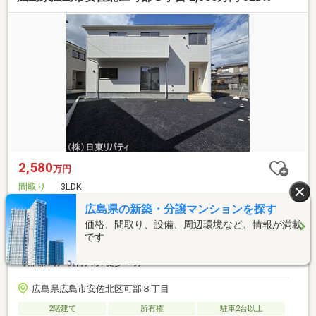
2,580
万円
間取り
3LDK
建物面積
2
91.52m
広島県の新築・分譲マンションを探す
土地面積
2
140.66m
価格、間取り、設備、周辺環境など、情報が満載
総戸数
-
です
可部線 可部駅 徒歩23分
可部線 河戸帆待川駅 徒歩23分
広島県広島市安佐北区可部８丁目
2階建て
所有権
駐車2台以上