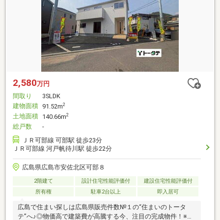
2,580
万円
間取り
3SLDK
建物面積
2
91.52m
土地面積
2
140.66m
総戸数
-
ＪＲ可部線 可部駅 徒歩23分
ＪＲ可部線 河戸帆待川駅 徒歩22分
広島県広島市安佐北区可部８
2階建て
設計住宅性能評価付
建設住宅性能評価付
所有権
駐車2台以上
即入居可
広島で住まい探しは広島県販売件数№１の“住まいのトータ
テ”へ♪◎物価高で建築費が高騰する今、注目の完成物件！※協