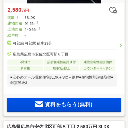
2,580
万円
間取り
3SLDK
建物面積
2
91.52m
土地面積
2
140.66m
総戸数
-
可部線 可部駅 徒歩23分
広島県広島市安佐北区可部８丁目
2階建て
設計住宅性能評価付
建設住宅性能評価付
所有権
駐車2台以上
カウンターキッチン
■安心のオール電化住宅3LDK＋SIC＋納戸■住宅性能評価取得■
耐震等級3
資料をもらう(無料)
広島県広島市安佐北区可部８丁目 2,580万円 3LDK