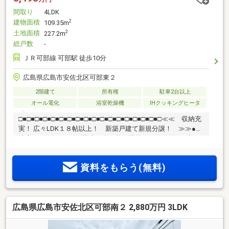
間取り
4LDK
建物面積
2
109.35m
土地面積
2
227.2m
総戸数
-
ＪＲ可部線 可部駅 徒歩10分
広島県広島市安佐北区可部東２
2階建て
所有権
駐車2台以上
オール電化
浴室乾燥機
IHクッキングヒータ
□■□■□■□■□■□■□■□■□■□■□■□■□■□■□■□■□■□≪≪ 収納充
実！ 広々LDK１８帖以上！ 新築戸建て新規分譲！ ≫≫●敷
地広々６８坪！●並列駐車４台可能＆駐輪スペース付き●南西
向き４LDK＋サンルーム＋マルチルーム＋ウォークインCL、
お庭付き●各居室に収納完備〇JR可部駅 徒歩10分まずはお気
資料をもらう(無料)
軽にお問い合わせください！
□■□■□■□■□■□■□■□■□■□■□■□■□■□■□■□■□■□
広島県広島市安佐北区可部南２ 2,880万円 3LDK