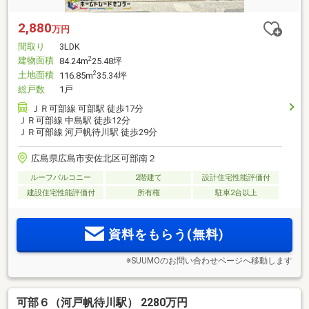
2,880
万円
間取り
3LDK
建物面積
2
84.24m
25.48坪
土地面積
2
116.85m
35.34坪
総戸数
1戸
ＪＲ可部線 可部駅 徒歩17分
ＪＲ可部線 中島駅 徒歩12分
ＪＲ可部線 河戸帆待川駅 徒歩29分
広島県広島市安佐北区可部南２
ルーフバルコニー
2階建て
設計住宅性能評価付
建設住宅性能評価付
所有権
駐車2台以上
資料をもらう(無料)
※SUUMOのお問い合わせページへ移動します
可部６（河戸帆待川駅） 2280万円