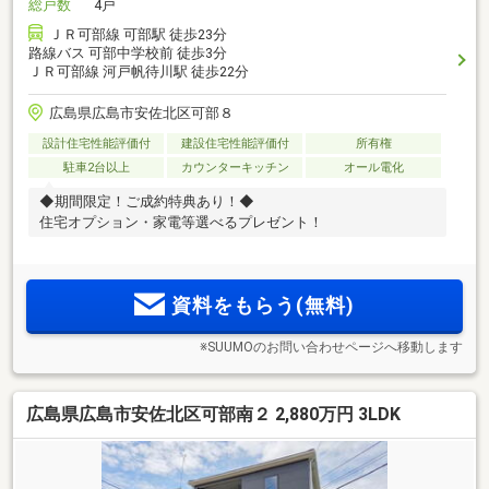
総戸数
4戸
ＪＲ可部線 可部駅 徒歩23分
路線バス 可部中学校前 徒歩3分
ＪＲ可部線 河戸帆待川駅 徒歩22分
広島県広島市安佐北区可部８
設計住宅性能評価付
建設住宅性能評価付
所有権
駐車2台以上
カウンターキッチン
オール電化
◆期間限定！ご成約特典あり！◆
住宅オプション・家電等選べるプレゼント！
資料をもらう(無料)
※SUUMOのお問い合わせページへ移動します
広島県広島市安佐北区可部南２ 2,880万円 3LDK