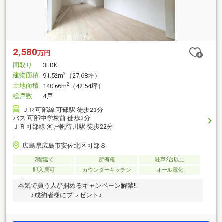
2,580
万円
間取り
3LDK
建物面積
2
91.52m
（27.68坪）
土地面積
2
140.66m
（42.54坪）
総戸数
4戸
ＪＲ可部線 可部駅 徒歩23分
バス 可部中学校前 徒歩3分
ＪＲ可部線 河戸帆待川駅 徒歩22分
広島県広島市安佐北区可部８
2階建て
所有権
駐車2台以上
即入居可
カウンターキッチン
オール電化
本気で買う人が掴めるキャンペーン解禁!!
♪成約者様にプレゼント♪