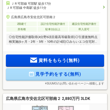
ＪＲ可部線 可部駅 徒歩17分
ＪＲ可部線 中島駅 徒歩11分
広島県広島市安佐北区可部南２
2階建て
設計住宅性能評価付
建設住宅性能評価付
所有権
駐車2台以上
即入居可
◎住宅性能評価取得(4分野6項目最高等級取得)◎引渡後無料点
検実施(6ヶ月・2年・5年・10年の計4回)◎みらいエコ住宅対象
◎フラット35S(金利Aタイプ)利用可能◎床下収納◎玄関収納
◎防犯カメラ◎駐車並列3台可(車種による)◎バス停徒歩約5分
◎可部南小学校徒歩約5分◎ノムラストアー可部店徒歩約8分
資料をもらう(無料)
◎JR中島駅徒歩12分
●◯●◯●◯●◯●◯●◯●◯●◯●◯●◯●◯●◯●◯●◯●◯●
住まいのこと、マルっと。SUMiTAS大町店が住まい探しを徹
見学予約をする(無料)
底サポートします
♪●◯●◯●◯●◯●◯●◯●◯●◯●◯●◯●◯●◯●◯●◯●◯●
※SUUMOのお問い合わせページへ移動します
広島県広島市安佐北区可部南２ 2,880万円 3LDK