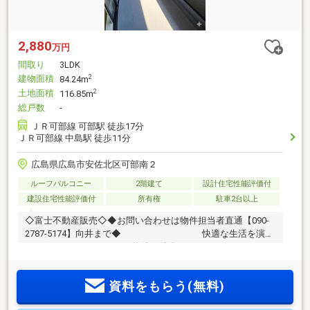
2,880
万円
間取り
3LDK
建物面積
2
84.24m
土地面積
2
116.85m
総戸数
-
ＪＲ可部線 可部駅 徒歩17分
ＪＲ可部線 中島駅 徒歩11分
広島県広島市安佐北区可部南２
ルーフバルコニー
2階建て
設計住宅性能評価付
建設住宅性能評価付
所有権
駐車2台以上
◇富士不動産販売◇◆お問い合わせは物件担当者直通【090-
2787-5174】向井まで◆ 快適な生活を演出
する☆―――――・・・ 物件の特徴 ・・・
―――――☆◇「JR中島駅」徒歩12分 便利な交通利便性！◆
南向き採光のLDKは16帖の広さを確保し、豊かな陽光が差し込
資料をもらう(無料)
む住空間です！◇リビングを含む全居室には物入やクローゼ
ットを配置し、衣類や掃除道具をすっきり収める充実の収納