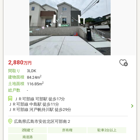
2,880
万円
間取り
3LDK
建物面積
2
84.24m
土地面積
2
116.85m
総戸数
-
ＪＲ可部線 可部駅 徒歩17分
ＪＲ可部線 中島駅 徒歩11分
ＪＲ可部線 河戸帆待川駅 徒歩29分
広島県広島市安佐北区可部南２
2階建て
所有権
駐車2台以上
南道路