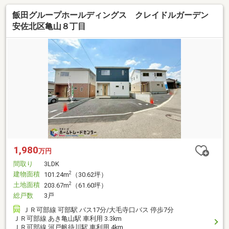
飯田グループホールディングス クレイドルガーデン
安佐北区亀山８丁目
1,980
万円
間取り
3LDK
建物面積
2
101.24m
（30.62坪）
土地面積
2
203.67m
（61.60坪）
総戸数
3戸
ＪＲ可部線 可部駅 バス17分/大毛寺口バス 停歩7分
ＪＲ可部線 あき亀山駅 車利用 3.3km
ＪＲ可部線 河戸帆待川駅 車利用 4km