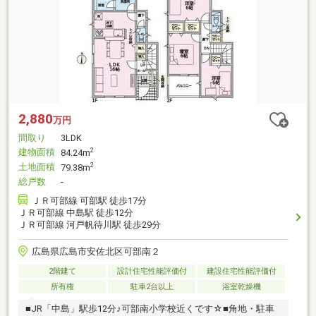
2,880
万円
間取り
3LDK
建物面積
2
84.24m
土地面積
2
79.38m
総戸数
-
ＪＲ可部線 可部駅 徒歩17分
ＪＲ可部線 中島駅 徒歩12分
ＪＲ可部線 河戸帆待川駅 徒歩29分
広島県広島市安佐北区可部南２
2階建て
設計住宅性能評価付
建設住宅性能評価付
所有権
駐車2台以上
浴室乾燥機
■JR「中島」駅歩12分♪可部南小学校近くです☆■角地・駐車