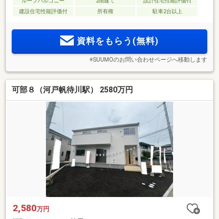
ルーフバルコニー
2階建て
設計住宅性能評価付
建設住宅性能評価付
所有権
駐車2台以上
資料をもらう(無料)
※SUUMOのお問い合わせページへ移動します
可部８（河戸帆待川駅） 2580万円
2,580
万円