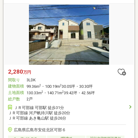
2,280
万円
間取り
3LDK
建物面積
2
2
99.36m
・100.19m
30.05坪・30.30坪
土地面積
2
2
130.33m
・140.71m
39.42坪・42.56坪
総戸数
2戸
ＪＲ可部線 可部駅 徒歩31分
ＪＲ可部線 河戸帆待川駅 徒歩20分
ＪＲ可部線 あき亀山駅 徒歩26分
広島県広島市安佐北区可部６