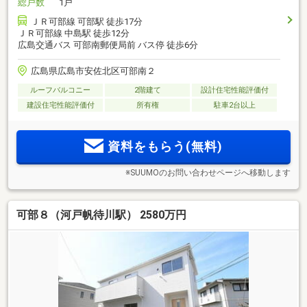
総戸数
1戸
ＪＲ可部線 可部駅 徒歩17分
ＪＲ可部線 中島駅 徒歩12分
広島交通バス 可部南郵便局前 バス停 徒歩6分
広島県広島市安佐北区可部南２
ルーフバルコニー
2階建て
設計住宅性能評価付
建設住宅性能評価付
所有権
駐車2台以上
資料をもらう(無料)
※SUUMOのお問い合わせページへ移動します
可部８（河戸帆待川駅） 2580万円