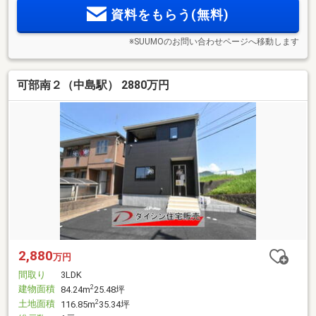
資料をもらう(無料)
※SUUMOのお問い合わせページへ移動します
可部南２（中島駅） 2880万円
2,880
万円
間取り
3LDK
建物面積
2
84.24m
25.48坪
土地面積
2
116.85m
35.34坪