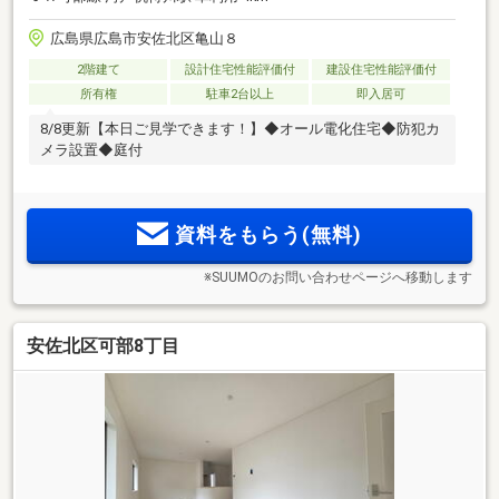
広島県広島市安佐北区亀山８
2階建て
設計住宅性能評価付
建設住宅性能評価付
所有権
駐車2台以上
即入居可
8/8更新【本日ご見学できます！】◆オール電化住宅◆防犯カ
メラ設置◆庭付
資料をもらう(無料)
※SUUMOのお問い合わせページへ移動します
安佐北区可部8丁目