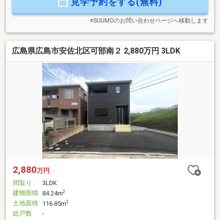
見学予約をする(無料)
※SUUMOのお問い合わせページへ移動します
広島県広島市安佐北区可部南２ 2,880万円 3LDK
2,880
万円
間取り
3LDK
建物面積
2
84.24m
土地面積
2
116.85m
総戸数
-