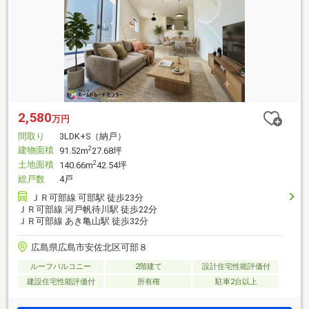
2,580
万円
間取り
3LDK+S（納戸）
建物面積
2
91.52m
27.68坪
土地面積
2
140.66m
42.54坪
総戸数
4戸
ＪＲ可部線 可部駅 徒歩23分
ＪＲ可部線 河戸帆待川駅 徒歩22分
ＪＲ可部線 あき亀山駅 徒歩32分
広島県広島市安佐北区可部８
ルーフバルコニー
2階建て
設計住宅性能評価付
建設住宅性能評価付
所有権
駐車2台以上