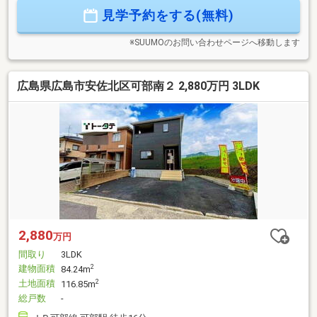
設備！◆可部南2丁目の閑静な住宅街に位置し、周辺施設への
見学予約をする(無料)
アクセスと落ち着いた住環境が両立する限定1棟！ご見学予約
随時受付中！まずはお気軽にお問い合わせください！
※SUUMOのお問い合わせページへ移動します
広島県広島市安佐北区可部南２ 2,880万円 3LDK
2,880
万円
間取り
3LDK
建物面積
2
84.24m
土地面積
2
116.85m
総戸数
-