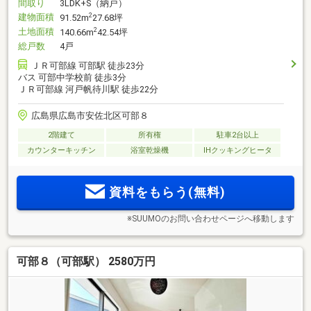
間取り
3LDK+S（納戸）
建物面積
2
91.52m
27.68坪
土地面積
2
140.66m
42.54坪
総戸数
4戸
ＪＲ可部線 可部駅 徒歩23分
バス 可部中学校前 徒歩3分
ＪＲ可部線 河戸帆待川駅 徒歩22分
広島県広島市安佐北区可部８
2階建て
所有権
駐車2台以上
カウンターキッチン
浴室乾燥機
IHクッキングヒータ
資料をもらう(無料)
※SUUMOのお問い合わせページへ移動します
可部８（可部駅） 2580万円