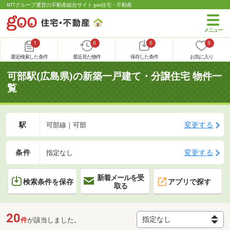
NTTグループ運営の不動産総合サイト goo住宅・不動産
1
0
0
0
最近検索した条件
最近見た物件
保存した条件
お気に入り
可部駅(広島県)の新築一戸建て・分譲住宅 物件一
覧
駅
変更する
可部線｜可部
条件
変更する
指定なし
新着メールを受
検索条件を保存
アプリで探す
取る
20
件
が該当しました。