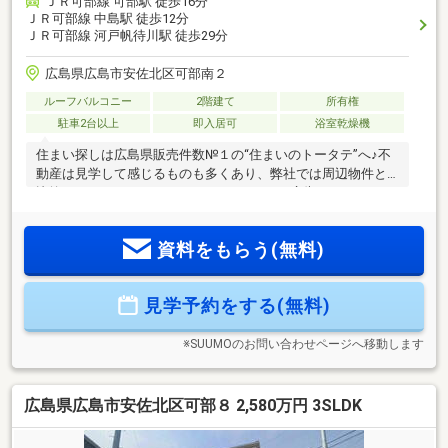
ＪＲ可部線 可部駅 徒歩16分
ＪＲ可部線 中島駅 徒歩12分
ＪＲ可部線 河戸帆待川駅 徒歩29分
広島県広島市安佐北区可部南２
ルーフバルコニー
2階建て
所有権
駐車2台以上
即入居可
浴室乾燥機
住まい探しは広島県販売件数№１の“住まいのトータテ”へ♪不
動産は見学して感じるものも多くあり、弊社では周辺物件と
比較してみることもおススメしております♪広告されている不
動産情報は殆ど取扱いできますので一緒にご見学も大歓迎で
す♪※フラット35S金利Aプラン※耐震・制振構造※寝室に近い2
資料をもらう(無料)
階の収納は防災グッズ置きに最適です※南向きバルコニーは陽
が入りやすく洗濯物も乾きやすい※キッチン・洗面所・浴室の
動線スムーズで家事のしやすい家※浴室乾燥機※ペアガラス※温
見学予約をする(無料)
水洗浄便座※カードキー※床下収納※TVモニター付インターホ
ン※10年保証※シックハウス対応等級区分4
※SUUMOのお問い合わせページへ移動します
広島県広島市安佐北区可部８ 2,580万円 3SLDK