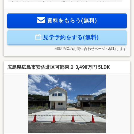
定道路持分有（買主負担にて通行地役権設定）※給水幹線（私
設管）※代表者選定届引き継ぎあり※過去に井戸有り(撤去 お祓
い済) ※表記土地面積は路地状部(共用道路)約1.81㎡含む ※
資料をもらう(無料)
協定道路内に電柱有り ※越境物有り(解消不可) 【取扱物件
7087件 その内未公開物件3094件ご用意しています】トータ
テのホームページもぜひご参照ください。
見学予約をする(無料)
※SUUMOのお問い合わせページへ移動します
広島県広島市安佐北区可部東２ 3,498万円 5LDK