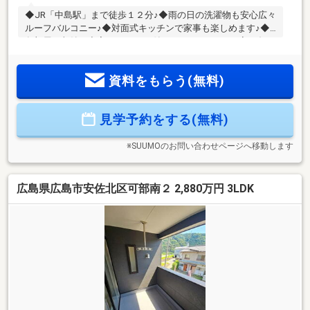
◆JR「中島駅」まで徒歩１２分♪◆雨の日の洗濯物も安心広々
ルーフバルコニー♪◆対面式キッチンで家事も楽しめます♪◆
各部屋の収納も充実♪○センサー付の３口ガスコンロ○寒い冬の
日も安心な浴室暖房乾燥機○暖房便座シャワートイレ○カラー
モニターインターホン現地見学随時受付中です♪詳細はお気軽
資料をもらう(無料)
にお問い合わせください♪
見学予約をする(無料)
※SUUMOのお問い合わせページへ移動します
広島県広島市安佐北区可部南２ 2,880万円 3LDK