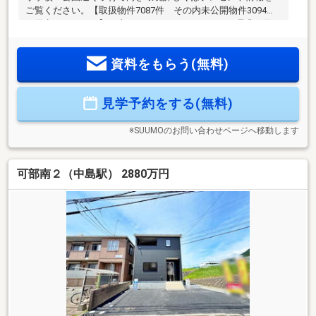
ご覧ください。【取扱物件7087件 その内未公開物件3094件
ご用意しています】日東リバティのホームページも是非ご覧
ください。https://www.nitto-f.com/☆アルゾ高陽深川店ま
で 徒歩27分☆セブンイレブン広島可部南3丁目店まで 徒歩
資料をもらう(無料)
8分☆ザグザグ可部南店まで 徒歩8分☆ホームセンタージュ
ンテンドー可部南店まで 徒歩5分☆広島市立可部南小学校ま
で 徒歩2分☆広島文教大学附属幼稚園まで 徒歩10分☆可部
見学予約をする(無料)
東保育園まで 徒歩9分☆広島可部南郵便局まで 徒歩5分
※SUUMOのお問い合わせページへ移動します
可部南２（中島駅） 2880万円