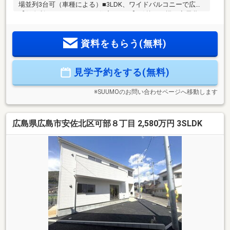
場並列3台可（車種による）■3LDK、ワイドバルコニーで広々
【低金利で一つにまとめる住宅ローン】引越しを機に家電費
用も住宅ローンに組入可能☆頭金・諸費用のない方でもまず
はご相談ください♪車等の個人ローンも一本化して月々支払い
資料をもらう(無料)
を減額☆◇◆西洋トラスト株式会社◆◇・住宅ローンに不安
がある方、一度断られた方、お気軽にご相談ください・ご自
宅までの送迎いたします。事前にご連絡下さい・他社で掲載
見学予約をする(無料)
されている物件情報もまとめて資料をお送りします・是非一
度条件をお聞かせください♪
※SUUMOのお問い合わせページへ移動します
広島県広島市安佐北区可部８丁目 2,580万円 3SLDK