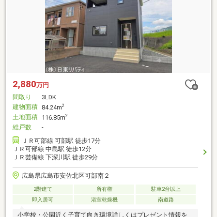
2,880
万円
間取り
3LDK
建物面積
2
84.24m
土地面積
2
116.85m
総戸数
-
ＪＲ可部線 可部駅 徒歩17分
ＪＲ可部線 中島駅 徒歩12分
ＪＲ芸備線 下深川駅 徒歩29分
広島県広島市安佐北区可部南２
2階建て
所有権
駐車2台以上
即入居可
浴室乾燥機
南道路
小学校・公園近く子育て向き環境詳しくはプレゼント情報を