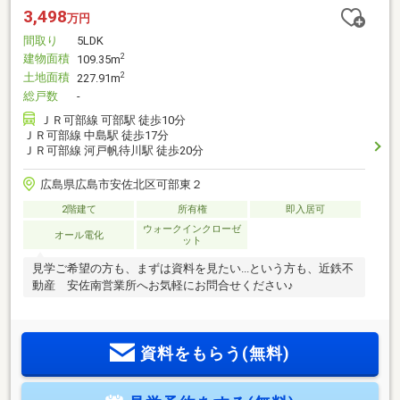
3,498
万円
間取り
5LDK
建物面積
2
109.35m
土地面積
2
227.91m
総戸数
-
ＪＲ可部線 可部駅 徒歩10分
ＪＲ可部線 中島駅 徒歩17分
ＪＲ可部線 河戸帆待川駅 徒歩20分
広島県広島市安佐北区可部東２
2階建て
所有権
即入居可
ウォークインクローゼ
オール電化
ット
見学ご希望の方も、まずは資料を見たい...という方も、近鉄不
動産 安佐南営業所へお気軽にお問合せください♪
資料をもらう(無料)