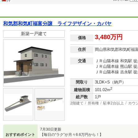
和気郡和気町福富分譲 ライフデザイン・カバヤ
新築一戸建て
3,480万円
価格
住所
岡山県和気郡和気町福
交通
ＪＲ山陽本線 和気駅 徒
ＪＲ山陽本線 熊山駅 徒
ＪＲ山陽本線 吉永駅 徒
間取り
3LDK+S（納戸）
2
建物面積
101.02m
総戸数
1戸
2階建て
所有権
駐車2台以上
カウ
7月30日更新
おすすめポイント
【毎日の“ラク”が月々6.6万円から！】