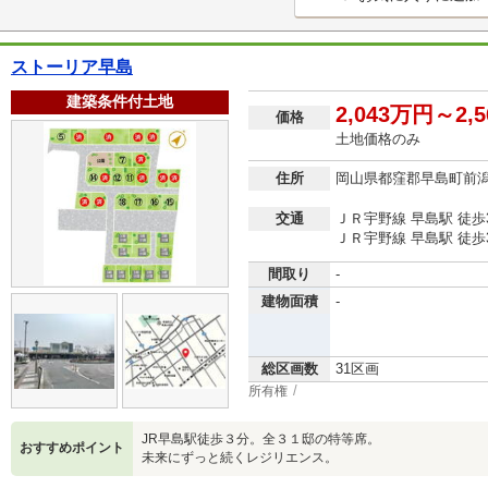
ストーリア早島
建築条件付土地
2,043万円～2,
価格
土地価格のみ
住所
岡山県都窪郡早島町前
交通
ＪＲ宇野線 早島駅 徒歩
ＪＲ宇野線 早島駅 徒歩
間取り
-
建物面積
-
総区画数
31区画
所有権
JR早島駅徒歩３分。全３１邸の特等席。
おすすめポイント
未来にずっと続くレジリエンス。