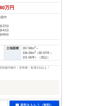
380万円
条院中
歩22分
歩41分
歩66分
）
2
土地面積
267.68m
～
2
336.09m
（80.97坪～
101.66坪）（登記）
宅性能評価付
所有権
駐車2台以上
資料をもらう（無料）