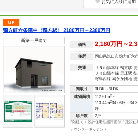
お気に入りに追加
鴨方町六条院中（鴨方駅） 2180万円～2380万円
新築一戸建て
2,180万円～2,
価格
住所
岡山県浅口市鴨方町六
交通
ＪＲ山陽本線 鴨方駅 徒
ＪＲ山陽本線 里庄駅 徒
寄島西線 鳩ケ丘団地 徒
間取り
3LDK～3LDK
2
建物面積
112.61m
～
2
113.44m
34.06坪～34.3
坪
総戸数
2戸
2階建て
設計住宅性能評価付
建設住
カウンターキッチン