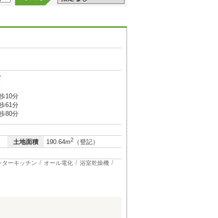
富
歩10分
歩61分
歩80分
2
土地面積
190.64m
（登記）
ンターキッチン
オール電化
浴室乾燥機