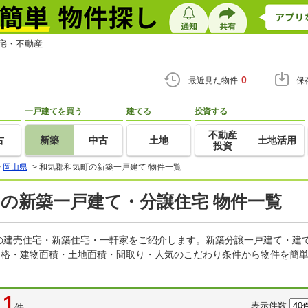
住宅・不動産
0
最近見た物件
保
一戸建てを買う
建てる
投資する
不動産
古
新築
中古
土地
土地活用
投資
>
岡山県
>
和気郡和気町の新築一戸建て 物件一覧
)の新築一戸建て・分譲住宅 物件一覧
の建売住宅・新築住宅・一軒家をご紹介します。新築分譲一戸建て・建
価格・建物面積・土地面積・間取り・人気のこだわり条件から物件を簡単
1
表示件数
件