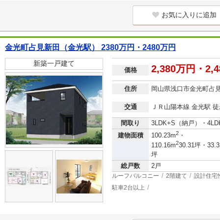
お気に入りに追加
金光町占見新田（金光駅） 2380万円・2480万円
新築一戸建て
2,380万円・2,
価格
住所
岡山県浅口市金光町占
交通
ＪＲ山陽本線 金光駅 徒
間取り
3LDK+S（納戸）・4LD
2
建物面積
100.23m
・
2
110.16m
30.31坪・33.3
坪
総戸数
2戸
ルーフバルコニー
2階建て
設計住宅
駐車2台以上