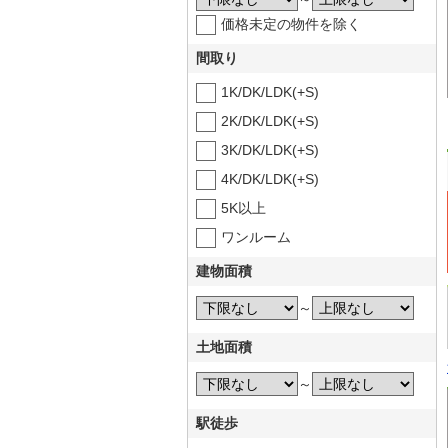
価格未定の物件を除く
間取り
1K/DK/LDK(+S)
2K/DK/LDK(+S)
3K/DK/LDK(+S)
4K/DK/LDK(+S)
5K以上
ワンルーム
建物面積
～
土地面積
～
駅徒歩