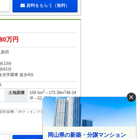
資料をもらう（無料）
480万円
見新田
歩13分
歩61分
金光学園東 徒歩4分
K
2
2
土地面積
159.5m
～173.39m
48.24
×
坪～52.45坪
室乾燥機
IHクッキングヒータ
岡山県の新築・分譲マンション