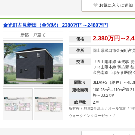
お気に入りに追加
金光町占見新田（金光駅） 2380万円～2480万円
新築一戸建て
2,380万円～2,
価格
住所
岡山県浅口市金光町占
交通
ＪＲ山陽本線 金光駅 徒
ＪＲ山陽本線 鴨方駅 徒
金光南線〔ほかま医院 
間取り
3LDK+S（納戸）～4LD
2
2
建物面積
100.23m
～110m
30.31
坪～33.27坪
総戸数
2戸
所有権
駐車2台以上
オール電化
浴
ウォークインクローゼット