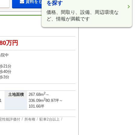
資料をもらう（無料）
を探す
価格、間取り、設備、周辺環境な
ど、情報が満載です
380万円
条院中
歩21分
歩40分
歩3分
2
土地面積
267.68m
～
2
1
336.09m
80.97坪～
101.66坪
宅性能評価付
所有権
駐車2台以上