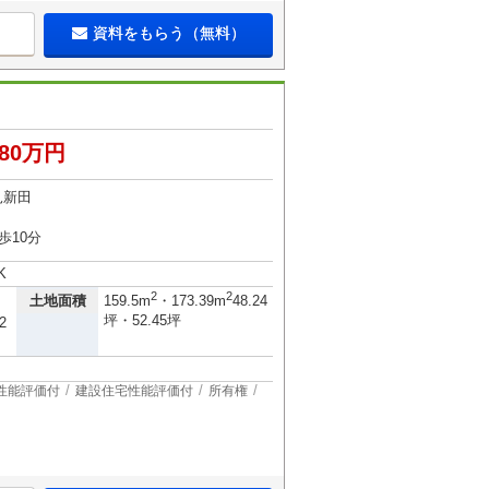
資料をもらう（無料）
480万円
見新田
歩10分
K
2
2
土地面積
159.5m
・173.39m
48.24
坪・52.45坪
2
性能評価付
建設住宅性能評価付
所有権