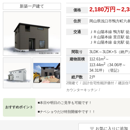
新築一戸建て
2,180万円～2,
価格
住所
岡山県浅口市鴨方町六
交通
ＪＲ山陽本線 鴨方駅 徒
ＪＲ山陽本線 里庄駅 徒
ＪＲ山陽本線 金光駅 徒
間取り
3LDK～3LDK+S（納戸
2
建物面積
112.61m
～
2
113.44m
（34.06坪～
34.31坪）（登記）
総戸数
2戸
2階建て
設計住宅性能評価付
建設住
カウンターキッチン
■本日や明日のご見学も可能です！
おすすめポイント
■ナベショウだけ特別開催中です！！
お気に入りに追加