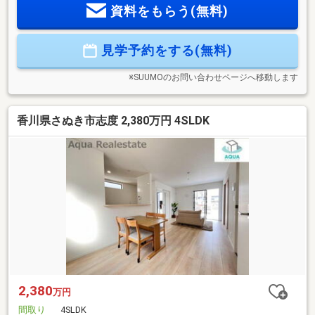
資料をもらう(無料)
理・耐風・ホルムアルデヒド対策）◇ ご案内 ◇物件資
料、保証書類、自治会やハザードマップ等各種資料を基に丁
寧にご説明致します。◇ 住宅ローン ◇頭金０円からご購
見学予約をする(無料)
入も可能です。数ある融資機関からお客様に最適な融資先の
ご提案させて頂きます！
※SUUMOのお問い合わせページへ移動します
香川県さぬき市志度 2,380万円 4SLDK
2,380
万円
間取り
4SLDK