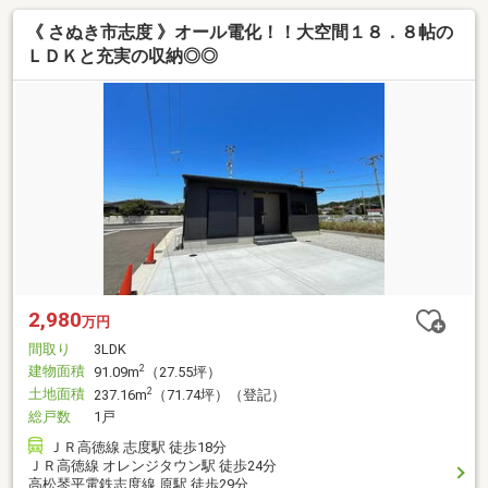
《 さぬき市志度 》オール電化！！大空間１８．８帖の
ＬＤＫと充実の収納◎◎
2,980
万円
間取り
3LDK
建物面積
2
91.09m
（27.55坪）
土地面積
2
237.16m
（71.74坪）（登記）
総戸数
1戸
ＪＲ高徳線 志度駅 徒歩18分
ＪＲ高徳線 オレンジタウン駅 徒歩24分
高松琴平電鉄志度線 原駅 徒歩29分