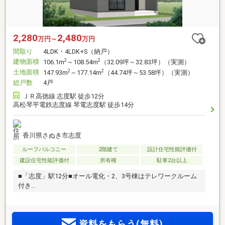
2,280
2,480
万円～
万円
間取り
4LDK・4LDK+S（納戸）
建物面積
2
2
106.1m
～108.54m
（32.09坪～32.83坪）（実測）
土地面積
2
2
147.93m
～177.14m
（44.74坪～53.58坪）（実測）
総戸数
4戸
ＪＲ高徳線 志度駅 徒歩12分
高松琴平電鉄志度線 琴電志度駅 徒歩14分
香川県さぬき市志度
ルーフバルコニー
2階建て
設計住宅性能評価付
建設住宅性能評価付
所有権
駐車2台以上
■「志度」駅12分■オール電化・2、3号棟はテレワークルーム
付き
資料をもらう(無料)