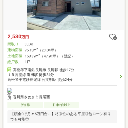
2,530
万円
間取り
3LDK
建物面積
2
76.18m
（23.04坪）
土地面積
2
158.39m
（47.91坪）（登記）
総戸数
1戸
高松琴平電鉄長尾線 長尾駅 徒歩17分
ＪＲ高徳線 造田駅 徒歩24分
高松琴平電鉄長尾線 公文明駅 徒歩24分
香川県さぬき市長尾西
所有権
駐車2台以上
【頭金0で月々6万円台～】将来性のある平屋◎他ローン有り
でも可能◎