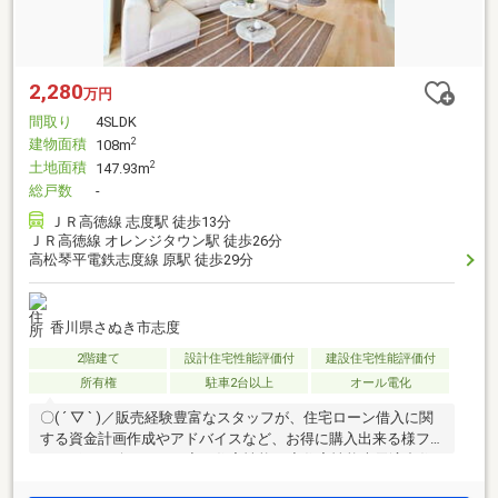
2,280
万円
間取り
4SLDK
建物面積
2
108m
土地面積
2
147.93m
総戸数
-
ＪＲ高徳線 志度駅 徒歩13分
ＪＲ高徳線 オレンジタウン駅 徒歩26分
高松琴平電鉄志度線 原駅 徒歩29分
香川県さぬき市志度
2階建て
設計住宅性能評価付
建設住宅性能評価付
所有権
駐車2台以上
オール電化
〇( ´ ▽ ` )／販売経験豊富なスタッフが、住宅ローン借入に関
する資金計画作成やアドバイスなど、お得に購入出来る様フ
ルサポート致します！◇ 住宅性能 ◇住宅性能表示適合住
宅→第三者機関による『安心のお約束』下記５分野６項目最