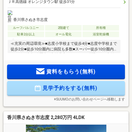
ＪＲ高徳線 オレンジタウン駅 徒歩31分
香川県さぬき市志度
ルーフバルコニー
2階建て
所有権
駐車2台以上
オール電化
浴室乾燥機
≪充実の周辺環境≫■志度小学校まで徒歩4分■志度中学校まで
徒歩2分■徒歩10分圏内に病院も多数■スーパー徒歩10分圏内■
コンビニ徒歩5分圏内≪収納豊富な住みやすい間取り≫■収納
豊富な4LDK■車3台駐車可■LDK16.2帖+和室4.5帖■全室収納付
■雨でも安心のインナーバルコニー≪安心の住宅性能≫■高断
資料をもらう(無料)
熱×耐震等級3×低価格の新築住宅!■住宅性能表示制度7項目で
最高等級取得!■地盤保証＋建物保証有■定期点検付でアフター
サービス充実♪本日ご案内可能です♪
見学予約をする(無料)
※SUUMOのお問い合わせページへ移動します
香川県さぬき市志度 2,280万円 4LDK