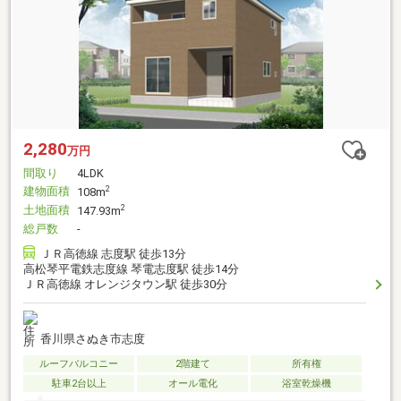
2,280
万円
間取り
4LDK
建物面積
2
108m
土地面積
2
147.93m
総戸数
-
ＪＲ高徳線 志度駅 徒歩13分
高松琴平電鉄志度線 琴電志度駅 徒歩14分
ＪＲ高徳線 オレンジタウン駅 徒歩30分
香川県さぬき市志度
ルーフバルコニー
2階建て
所有権
駐車2台以上
オール電化
浴室乾燥機