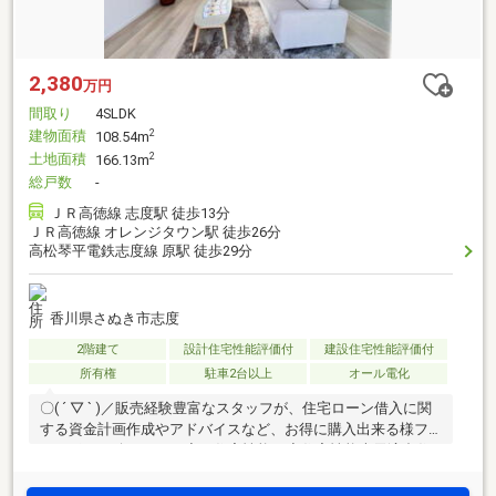
2,380
万円
間取り
4SLDK
建物面積
2
108.54m
土地面積
2
166.13m
総戸数
-
ＪＲ高徳線 志度駅 徒歩13分
ＪＲ高徳線 オレンジタウン駅 徒歩26分
高松琴平電鉄志度線 原駅 徒歩29分
香川県さぬき市志度
2階建て
設計住宅性能評価付
建設住宅性能評価付
所有権
駐車2台以上
オール電化
〇( ´ ▽ ` )／販売経験豊富なスタッフが、住宅ローン借入に関
する資金計画作成やアドバイスなど、お得に購入出来る様フ
ルサポート致します！◇ 住宅性能 ◇住宅性能表示適合住
宅→第三者機関による『安心のお約束』下記５分野６項目最
高ランク等級の高品質住宅♪（耐震２項目・劣化対策・維持管