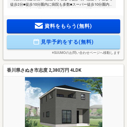
徒歩2分■徒歩10分圏内に病院も多数■スーパー徒歩10分圏内■
コンビニ徒歩5分圏内≪収納豊富な住みやすい間取り≫■収納
豊富な4LDK■車4台駐車可■LDK17帖+和室5.2帖■全室収納付■
雨でも安心のインナーバルコニー≪安心の住宅性能≫■高断熱
資料をもらう(無料)
×耐震等級3×低価格の新築住宅!■住宅性能表示制度7項目で最
高等級取得!■地盤保証＋建物保証有■定期点検付でアフターサ
ービス充実♪本日ご案内可能です♪
見学予約をする(無料)
※SUUMOのお問い合わせページへ移動します
香川県さぬき市志度 2,380万円 4LDK