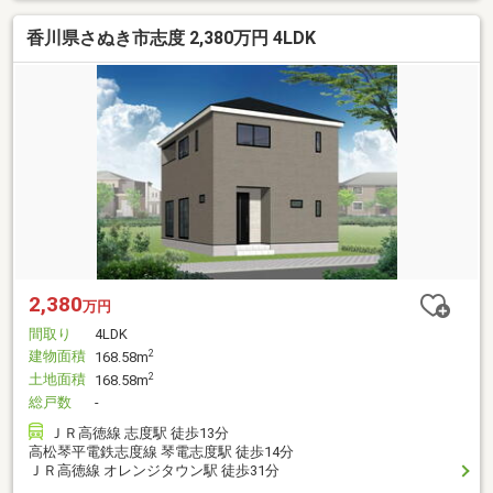
香川県さぬき市志度 2,380万円 4LDK
2,380
万円
間取り
4LDK
建物面積
2
168.58m
土地面積
2
168.58m
総戸数
-
ＪＲ高徳線 志度駅 徒歩13分
高松琴平電鉄志度線 琴電志度駅 徒歩14分
ＪＲ高徳線 オレンジタウン駅 徒歩31分