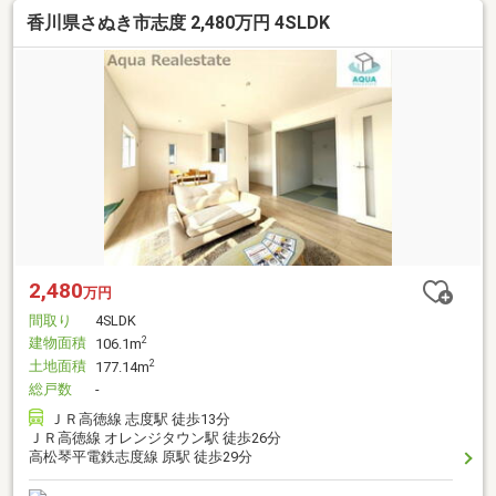
香川県さぬき市志度 2,480万円 4SLDK
2,480
万円
間取り
4SLDK
建物面積
2
106.1m
土地面積
2
177.14m
総戸数
-
ＪＲ高徳線 志度駅 徒歩13分
ＪＲ高徳線 オレンジタウン駅 徒歩26分
高松琴平電鉄志度線 原駅 徒歩29分