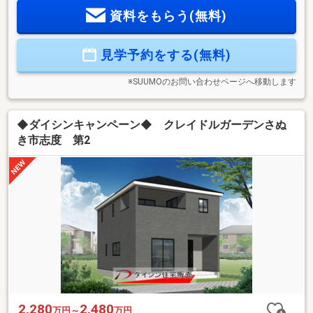
高ランク等級の高品質住宅♪（耐震２項目・劣化対策・維持管
資料をもらう(無料)
理・耐風・ホルムアルデヒド対策）◇ ご案内 ◇物件資
料、保証書類、自治会やハザードマップ等各種資料を基に丁
寧にご説明致します。◇ 住宅ローン ◇頭金０円からご購
見学予約をする(無料)
入も可能です。数ある融資機関からお客様に最適な融資先の
ご提案させて頂きます！
※SUUMOのお問い合わせページへ移動します
◆ダイシンキャンペーン◆ クレイドルガーデンさぬ
き市志度 第2
2,280
2,480
万円～
万円