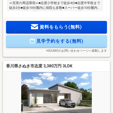
≪充実の周辺環境≫■志度小学校まで徒歩4分■志度中学校まで
徒歩2分■徒歩10分圏内に病院も多数■スーパー徒歩10分圏内■
コンビニ徒歩5分圏内≪収納豊富な住みやすい間取り≫■収納
豊富な4LDK■車3台駐車可■LDK16帖+和室4.5帖■全室収納付■
雨でも安心のインナーバルコニー≪安心の住宅性能≫■高断熱
資料をもらう(無料)
×耐震等級3×低価格の新築住宅!■住宅性能表示制度7項目で最
高等級取得!■地盤保証＋建物保証有■定期点検付でアフターサ
ービス充実♪本日ご案内可能です♪
見学予約をする(無料)
※SUUMOのお問い合わせページへ移動します
香川県さぬき市志度 3,380万円 3LDK