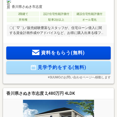
香川県さぬき市志度
2階建て
設計住宅性能評価付
建設住宅性能評価付
所有権
駐車2台以上
オール電化
〇( ´ ▽ ` )／販売経験豊富なスタッフが、住宅ローン借入に関
する資金計画作成やアドバイスなど、お得に購入出来る様フ
ルサポート致します！◇ 住宅性能 ◇住宅性能表示適合住
宅→第三者機関による『安心のお約束』下記５分野６項目最
高ランク等級の高品質住宅♪（耐震２項目・劣化対策・維持管
資料をもらう(無料)
理・耐風・ホルムアルデヒド対策）◇ ご案内 ◇物件資
料、保証書類、自治会やハザードマップ等各種資料を基に丁
寧にご説明致します。◇ 住宅ローン ◇頭金０円からご購
見学予約をする(無料)
入も可能です。数ある融資機関からお客様に最適な融資先の
ご提案させて頂きます！
※SUUMOのお問い合わせページへ移動します
香川県さぬき市志度 2,480万円 4LDK