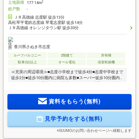
土地面積
2
177.14m
総戸数
-
ＪＲ高徳線 志度駅 徒歩13分
高松琴平電鉄志度線 琴電志度駅 徒歩14分
ＪＲ高徳線 オレンジタウン駅 徒歩30分
香川県さぬき市志度
ルーフバルコニー
2階建て
所有権
駐車2台以上
オール電化
浴室乾燥機
≪充実の周辺環境≫■志度小学校まで徒歩4分■志度中学校まで
徒歩2分■徒歩10分圏内に病院も多数■スーパー徒歩10分圏内■
コンビニ徒歩5分圏内≪収納豊富な住みやすい間取り≫■収納
豊富な4LDK■車4台駐車可■LDK17帖+和室5.2帖■全室収納付■
雨でも安心のインナーバルコニー≪安心の住宅性能≫■高断熱
資料をもらう(無料)
×耐震等級3×低価格の新築住宅!■住宅性能表示制度7項目で最
高等級取得!■地盤保証＋建物保証有■定期点検付でアフターサ
ービス充実♪本日ご案内可能です♪
見学予約をする(無料)
※SUUMOのお問い合わせページへ移動します