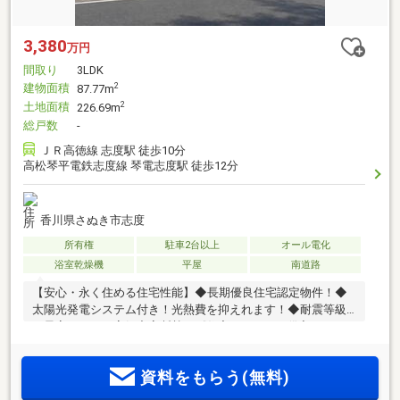
3,380
万円
間取り
3LDK
建物面積
2
87.77m
土地面積
2
226.69m
総戸数
-
ＪＲ高徳線 志度駅 徒歩10分
高松琴平電鉄志度線 琴電志度駅 徒歩12分
香川県さぬき市志度
所有権
駐車2台以上
オール電化
浴室乾燥機
平屋
南道路
【安心・永く住める住宅性能】◆長期優良住宅認定物件！◆
太陽光発電システム付き！光熱費を抑えれます！◆耐震等級
３最高ランク！高気密高断熱！《住宅ローンやお借入れのご
相談も柔軟に対応いたします》こちらの物件にご興味のある
方は【087-810-3147】にお気軽にお電話下さい♪または、「見
資料をもらう(無料)
学予約ボタン」から簡単30秒で即時予約♪