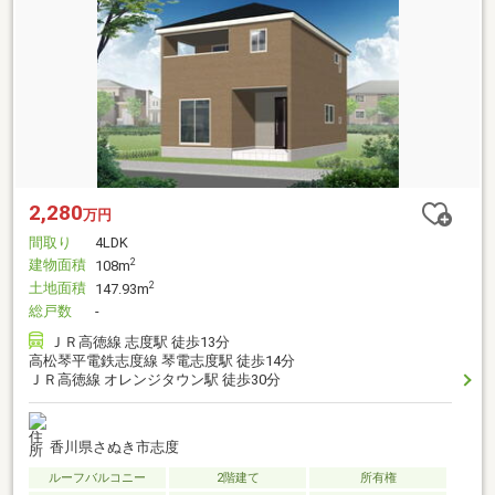
2,280
万円
間取り
4LDK
建物面積
2
108m
土地面積
2
147.93m
総戸数
-
ＪＲ高徳線 志度駅 徒歩13分
高松琴平電鉄志度線 琴電志度駅 徒歩14分
ＪＲ高徳線 オレンジタウン駅 徒歩30分
香川県さぬき市志度
ルーフバルコニー
2階建て
所有権