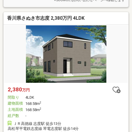
香川県さぬき市志度 2,380万円 4LDK
2,380
万円
間取り
4LDK
建物面積
2
168.58m
土地面積
2
168.58m
総戸数
-
ＪＲ高徳線 志度駅 徒歩13分
高松琴平電鉄志度線 琴電志度駅 徒歩14分