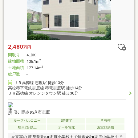
2,480
万円
間取り
4LDK
建物面積
2
106.1m
土地面積
2
177.14m
総戸数
-
ＪＲ高徳線 志度駅 徒歩13分
高松琴平電鉄志度線 琴電志度駅 徒歩14分
ＪＲ高徳線 オレンジタウン駅 徒歩30分
香川県さぬき市志度
ルーフバルコニー
2階建て
所有権
駐車2台以上
オール電化
浴室乾燥機
≪充実の周辺環境≫■志度小学校まで徒歩4分■志度中学校まで