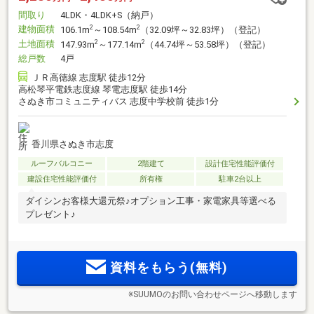
間取り
4LDK・4LDK+S（納戸）
建物面積
2
2
106.1m
～108.54m
（32.09坪～32.83坪）（登記）
土地面積
2
2
147.93m
～177.14m
（44.74坪～53.58坪）（登記）
総戸数
4戸
ＪＲ高徳線 志度駅 徒歩12分
高松琴平電鉄志度線 琴電志度駅 徒歩14分
さぬき市コミュニティバス 志度中学校前 徒歩1分
香川県さぬき市志度
ルーフバルコニー
2階建て
設計住宅性能評価付
建設住宅性能評価付
所有権
駐車2台以上
ダイシンお客様大還元祭♪オプション工事・家電家具等選べる
プレゼント♪
資料をもらう(無料)
※SUUMOのお問い合わせページへ移動します