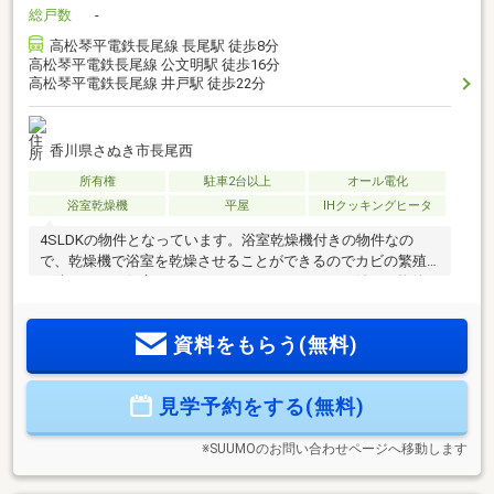
総戸数
-
高松琴平電鉄長尾線 長尾駅 徒歩8分
高松琴平電鉄長尾線 公文明駅 徒歩16分
高松琴平電鉄長尾線 井戸駅 徒歩22分
香川県さぬき市長尾西
所有権
駐車2台以上
オール電化
浴室乾燥機
平屋
IHクッキングヒータ
4SLDKの物件となっています。浴室乾燥機付きの物件なの
で、乾燥機で浴室を乾燥させることができるのでカビの繁殖
を防ぐことに役立ちます。IHクッキングヒーター付きの物件で
す。こちらは南向きの物件です。ぜひ一度ご覧ください。建
物面積が91.09㎡と十分な広さでゆったりと生活できるのでは
資料をもらう(無料)
ないのでしょうか。TVインターホン付きでお子様のお留守番
も安心です。駅から徒歩8分の場所に位置する物件です。
見学予約をする(無料)
※SUUMOのお問い合わせページへ移動します