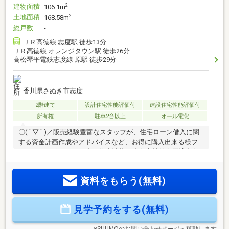
建物面積
2
106.1m
土地面積
2
168.58m
総戸数
-
ＪＲ高徳線 志度駅 徒歩13分
ＪＲ高徳線 オレンジタウン駅 徒歩26分
高松琴平電鉄志度線 原駅 徒歩29分
香川県さぬき市志度
2階建て
設計住宅性能評価付
建設住宅性能評価付
所有権
駐車2台以上
オール電化
〇( ´ ▽ ` )／販売経験豊富なスタッフが、住宅ローン借入に関
する資金計画作成やアドバイスなど、お得に購入出来る様フ
ルサポート致します！◇ 住宅性能 ◇住宅性能表示適合住
宅→第三者機関による『安心のお約束』下記５分野６項目最
高ランク等級の高品質住宅♪（耐震２項目・劣化対策・維持管
資料をもらう(無料)
理・耐風・ホルムアルデヒド対策）◇ ご案内 ◇物件資
料、保証書類、自治会やハザードマップ等各種資料を基に丁
寧にご説明致します。◇ 住宅ローン ◇頭金０円からご購
見学予約をする(無料)
入も可能です。数ある融資機関からお客様に最適な融資先の
ご提案させて頂きます！
※SUUMOのお問い合わせページへ移動します