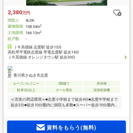
2,380
万円
間取り
4LDK
建物面積
2
108.54m
土地面積
2
166.13m
総戸数
-
ＪＲ高徳線 志度駅 徒歩13分
高松琴平電鉄志度線 琴電志度駅 徒歩14分
ＪＲ高徳線 オレンジタウン駅 徒歩30分
香川県さぬき市志度
ルーフバルコニー
2階建て
所有権
駐車2台以上
オール電化
浴室乾燥機
≪充実の周辺環境≫■志度小学校まで徒歩4分■志度中学校まで
徒歩2分■徒歩10分圏内に病院も多数■スーパー徒歩10分圏内■
コンビニ徒歩5分圏内≪収納豊富な住みやすい間取り≫■収納
豊富な4LDK■車3台駐車可■LDK16帖+和室4.5帖■全室収納付■
雨でも安心のインナーバルコニー≪安心の住宅性能≫■高断熱
資料をもらう(無料)
×耐震等級3×低価格の新築住宅!■住宅性能表示制度7項目で最