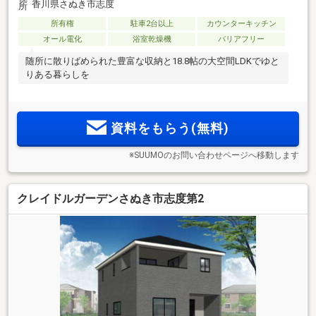
香川県さぬき市志度
所有権
駐車2台以上
カウンターキッチン
オール電化
浴室乾燥機
バリアフリー
随所に散りばめられた豊富な収納と18.8帖の大空間LDKでゆと
りある暮らしを
資料をもらう(無料)
※SUUMOのお問い合わせページへ移動します
クレイドルガーデンさぬき市志度第2