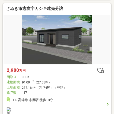
さぬき市志度字カシキ建売分譲
2,980
万円
間取り
3LDK
建物面積
2
91.09m
（27.55坪）
土地面積
2
237.16m
（71.74坪）（登記）
総戸数
1戸
ＪＲ高徳線 志度駅 徒歩18分