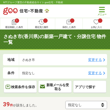
NTTグループ運営の不動産総合サイト goo住宅・不動産
1
最近検索した条件
最近見た物件
保存した条件
お気に入り
さぬき市(香川県)の新築一戸建て・分譲住宅 物件
一覧
地域
変更する
さぬき市
条件
変更する
指定なし
新着メールを受
検索条件を保存
アプリで探す
取る
39
件
が該当しました。