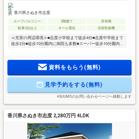
香川県さぬき市志度
ルーフバルコニー
2階建て
所有権
駐車2台以上
オール電化
浴室乾燥機
≪充実の周辺環境≫■志度小学校まで徒歩4分■志度中学校まで
徒歩2分■徒歩10分圏内に病院も多数■スーパー徒歩10分圏内■
コンビニ徒歩5分圏内≪収納豊富な住みやすい間取り≫■収納
豊富な4LDK■車3台駐車可■LDK16.2帖+和室4.5帖■全室収納付
■雨でも安心のインナーバルコニー≪安心の住宅性能≫■高断
資料をもらう(無料)
熱×耐震等級3×低価格の新築住宅!■住宅性能表示制度7項目で
最高等級取得!■地盤保証＋建物保証有■定期点検付でアフター
サービス充実♪本日ご案内可能です♪
見学予約をする(無料)
※SUUMOのお問い合わせページへ移動します
香川県さぬき市志度 2,280万円 4LDK