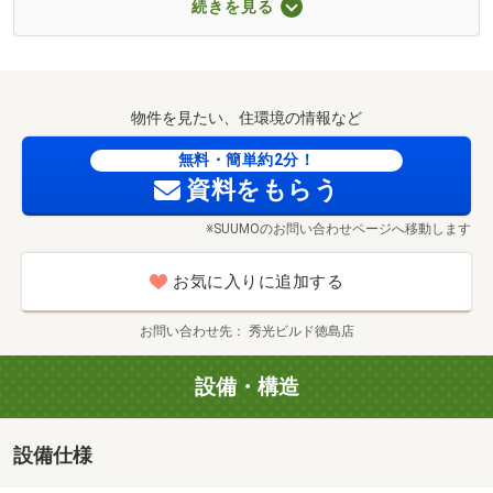
続きを見る
ら志度店（約1068m・徒歩14分）
■【ショッピングセンター】フジ志度（約1122m・徒歩15
分）
■【スーパー】コープ志度（約642m・徒歩9分）
物件を見たい、住環境の情報など
■【スーパー】マルナカ志度店（約833m・徒歩11分）
■【スーパー】フジ志度店（約1073m・徒歩14分）
無料・簡単約2分！
資料をもらう
■【コンビニ】セブンイレブンさぬき志度小坂店（約
222m・徒歩3分）
※SUUMOのお問い合わせページへ移動します
■【コンビニ】ファミリーマートさぬき志度店（約395m・
徒歩5分）
お気に入りに追加する
■【ドラッグストア】くすりのレデイ志度店（約993m・徒
歩13分）
お問い合わせ先
秀光ビルド徳島店
■【ホームセンター】エディオンさぬき志度店（約934m・
徒歩12分）
設備・構造
■【中学校】さぬき市立志度中学校（約489m・徒歩7分）
■【小学校】さぬき市立志度小学校（約867m・徒歩11分）
設備仕様