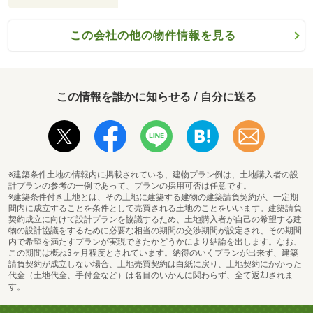
この会社の他の物件情報を見る
この情報を誰かに知らせる / 自分に送る
※建築条件土地の情報内に掲載されている、建物プラン例は、土地購入者の設
計プランの参考の一例であって、プランの採用可否は任意です。
※建築条件付き土地とは、その土地に建築する建物の建築請負契約が、一定期
間内に成立することを条件として売買される土地のことをいいます。建築請負
契約成立に向けて設計プランを協議するため、土地購入者が自己の希望する建
物の設計協議をするために必要な相当の期間の交渉期間が設定され、その期間
内で希望を満たすプランが実現できたかどうかにより結論を出します。なお、
この期間は概ね3ヶ月程度とされています。納得のいくプランが出来ず、建築
請負契約が成立しない場合、土地売買契約は白紙に戻り、土地契約にかかった
代金（土地代金、手付金など）は名目のいかんに関わらず、全て返却されま
す。