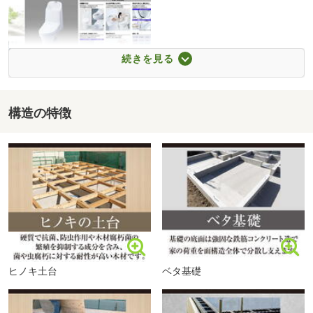
続きを見る
構造の特徴
トイレ
ヒノキ土台
ベタ基礎