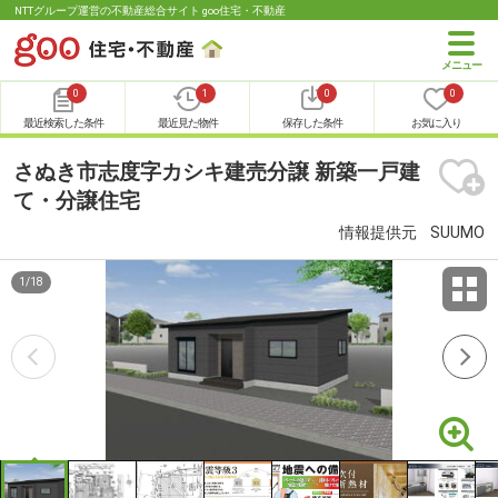
NTTグループ運営の不動産総合サイト goo住宅・不動産
0
1
0
0
最近検索した条件
最近見た物件
保存した条件
お気に入り
さぬき市志度字カシキ建売分譲 新築一戸建
て・分譲住宅
情報提供元
SUUMO
1
/
18