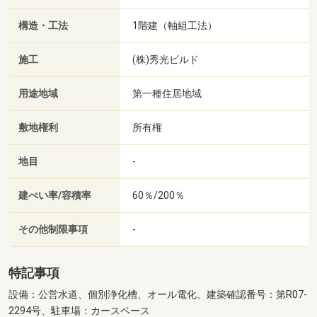
構造・工法
1階建（軸組工法）
施工
(株)秀光ビルド
用途地域
第一種住居地域
敷地権利
所有権
地目
-
建ぺい率/容積率
60％/200％
その他制限事項
-
特記事項
設備：公営水道、個別浄化槽、オール電化、建築確認番号：第R07-
2294号、駐車場：カースペース