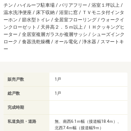
チン / ハイルーフ駐車場 / バリアフリー / 浴室１坪以上 /
温水洗浄便座 / 床下収納 / 浴室に窓 / ＴＶモニタ付インタ
ーホン / 節水型トイレ / 全居室フローリング / ウォークイ
ンクローゼット / 天井高２．５ｍ以上 / ＩＨクッキングヒ
ーター / 全居室複層ガラスか複層サッシ / シューズインク
ローク / 食器洗乾燥機 / オール電化 / 浄水器 / スマートキ
ー
販売戸数
1戸
総戸数
1戸
完成時期
私道負担・道路
無、南西6.1ｍ幅（接道幅18.4ｍ）、
北西7.4ｍ幅（接道幅9ｍ）