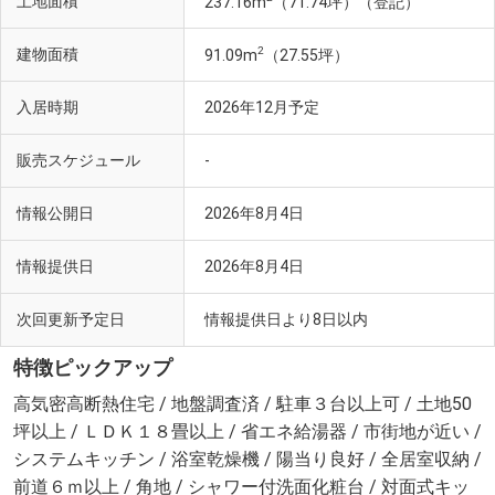
土地面積
237.16m
（71.74坪）（登記）
2
建物面積
91.09m
（27.55坪）
入居時期
2026年12月予定
販売スケジュール
-
情報公開日
2026年8月4日
情報提供日
2026年8月4日
次回更新予定日
情報提供日より8日以内
特徴ピックアップ
高気密高断熱住宅 / 地盤調査済 / 駐車３台以上可 / 土地50
坪以上 / ＬＤＫ１８畳以上 / 省エネ給湯器 / 市街地が近い /
システムキッチン / 浴室乾燥機 / 陽当り良好 / 全居室収納 /
前道６ｍ以上 / 角地 / シャワー付洗面化粧台 / 対面式キッ