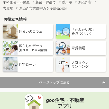
goo住宅・不動産
新築一戸建て
香川県
さぬき市
志度駅
さぬき市志度字カシキ建売分譲
お役立ち情報
「住みたい駅」
住まいのコラム
を見つけよう
暮らしのデータ
家賃相場
(補助金・助成金情報)
人気タウン
住宅ローン
ランキング
ページトップに戻る
goo住宅・不動産
アプリ