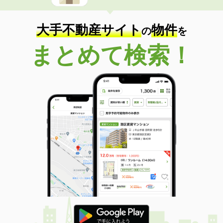
大手不動産サイト
物件
の
を
まとめて検索！