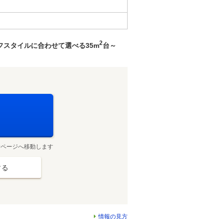
2
フスタイルに合わせて選べる35m
台～
せページへ移動します
する
情報の見方