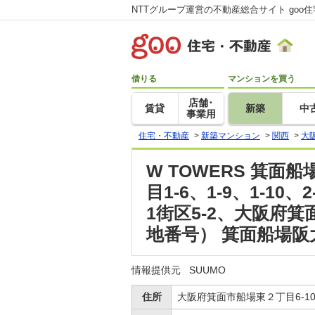
NTTグループ運営の不動産総合サイト goo
借りる
マンションを買う
店舗･
賃貸
新築
中
事業用
住宅・不動産
>
新築マンション
>
関西
>
大
W TOWERS 箕面
目1-6、1-9、1-1
1街区5-2、大阪府箕面
地番号） 箕面船場
情報提供元
SUUMO
住所
大阪府箕面市船場東２丁目6-10、