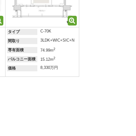
C-70K
タイプ
3LDK+WIC+SIC+N
間取り
2
専有面積
74.99m
2
バルコニー面積
15.12m
8,330万円
価格