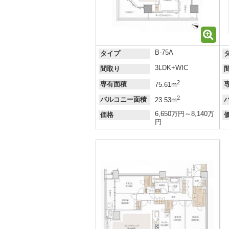
B-75A
タイプ
3LDK+WIC
間取り
2
専有面積
75.61m
2
バルコニー面積
23.53m
6,650万円～8,140万
価格
円