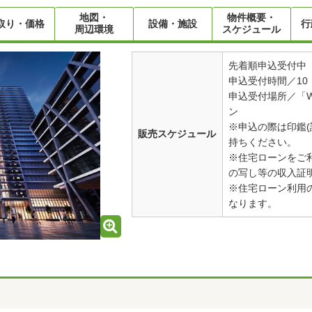
地図・
物件概要・
取り・価格
設備・施設
行
周辺環境
スケジュール
先着順申込受付中
申込受付時間／10：
申込受付場所／「W
ン
※申込の際は印鑑(
販売スケジュール
持ちください。
※住宅ローンをご
の写し等の収入証
※住宅ローン利用
なります。