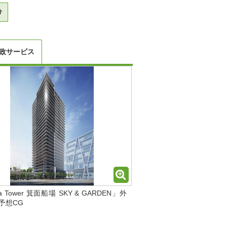
分
政サービス
lia Tower 箕面船場 SKY & GARDEN」外
予想CG