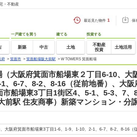
住宅・不動産
1
最近見た物件
保
一戸建てを買う
建てる
投資する
不動産
古
新築
中古
土地
土地活用
投資
阪府
>
箕面市
>
箕面船場阪大前駅
>
W TOWERS 箕面船場
船場（大阪府箕面市船場東２丁目6-10、
0、2-1、6-7、8-2、8-16（従前地番）
市船場東3丁目1街区4、5-1、5-3、7、8-
阪大前駅 住友商事）新築マンション・分
大阪府箕面市船場東3丁目1-6、1-9、1-10、2-1、6-7、8-2、8-16