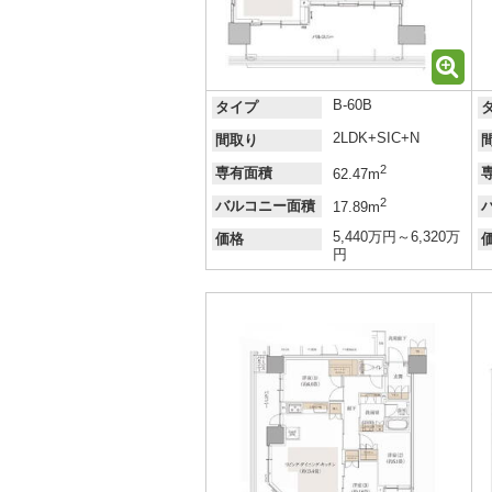
B-60B
タイプ
2LDK+SIC+N
間取り
2
専有面積
62.47m
2
バルコニー面積
17.89m
5,440万円～6,320万
価格
円