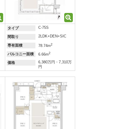
C-75S
タイプ
2LDK+DEN+SIC
間取り
2
専有面積
78.74m
2
バルコニー面積
6.66m
6,380万円・7,310万
価格
円