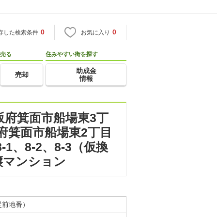
0
0
存した検索条件
お気に入り
売る
住みやすい街を探す
助成金
売却
情報
大阪府箕面市船場東3丁
、大阪府箕面市船場東2丁目
1、8-2、8-3（仮換
譲マンション
（従前地番）