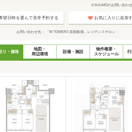
※SUUMOのお問い合わ
希望日時を選んで見学予約する
お気に入りに追加
お問い合わせ先
「W TOWERS 箕面船場」レジデンスサロン
地図・
物件概要・
取り・価格
設備・施設
行
周辺環境
スケジュール