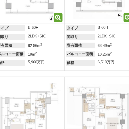
B-60F
B-60H
タイプ
タイプ
2LDK+SIC
2LDK+SIC
間取り
間取り
2
2
専有面積
専有面積
62.86m
63.49m
2
2
バルコニー面積
バルコニー面積
19m
18.25m
5,960万円
6,510万円
価格
価格