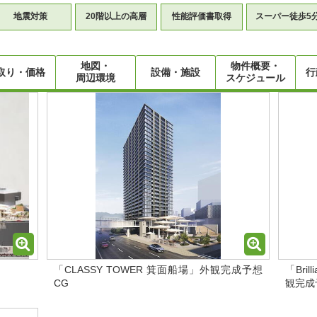
地震対策
20階以上の高層
性能評価書取得
スーパー徒歩5
地図・
物件概要・
取り・価格
設備・施設
行
周辺環境
スケジュール
「CLASSY TOWER 箕面船場」外観完成予想
「Bril
CG
観完成