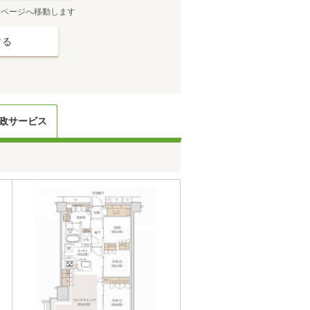
せページへ移動します
する
政サービス