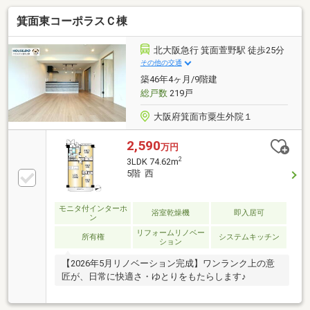
箕面東コーポラスＣ棟
北大阪急行 箕面萱野駅 徒歩25分
その他の交通
築46年4ヶ月/9階建
総戸数
219戸
大阪府箕面市粟生外院１
2,590
万円
2
3LDK 74.62m
5階 西
モニタ付インターホ
浴室乾燥機
即入居可
ン
リフォームリノベー
所有権
システムキッチン
ション
【2026年5月リノベーション完成】ワンランク上の意
匠が、日常に快適さ・ゆとりをもたらします♪