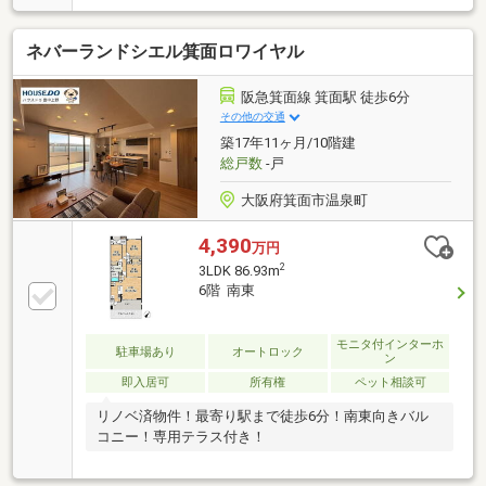
は約18帖の広さ・食洗機搭載のキッチン・各洋室に収
納有、WIC2ヶ所設置・即引渡し可能(残金精算
ネバーランドシエル箕面ロワイヤル
後)▼2026年4月室内リフォーム済【交換】キッチン、
UB、トイレ、洗面化粧台 等【張替】全室天井・壁ク
ロス、全室フローリング【その他】洗濯パン設置※室
阪急箕面線 箕面駅 徒歩6分
内写真の家具・照明等の調度類は価格に含まれません
その他の交通
■ ご希望の住まい探しをお手伝いします
築17年11ヶ月/10階建
━━━━━・・・物件の詳細・ご相談はお気軽にお問
総戸数
-戸
い合わせください。
大阪府箕面市温泉町
4,390
万円
2
3LDK 86.93m
6階 南東
モニタ付インターホ
駐車場あり
オートロック
ン
即入居可
所有権
ペット相談可
リノベ済物件！最寄り駅まで徒歩6分！南東向きバル
コニー！専用テラス付き！