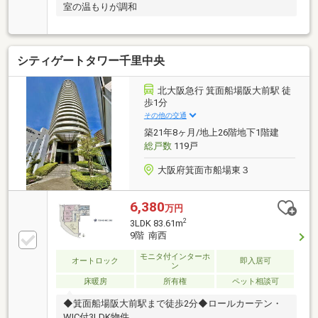
室の温もりが調和
シティゲートタワー千里中央
北大阪急行 箕面船場阪大前駅 徒
歩1分
その他の交通
築21年8ヶ月/地上26階地下1階建
総戸数
119戸
大阪府箕面市船場東３
6,380
万円
2
3LDK 83.61m
9階 南西
モニタ付インターホ
オートロック
即入居可
ン
床暖房
所有権
ペット相談可
◆箕面船場阪大前駅まで徒歩2分◆ロールカーテン・
WIC付3LDK物件