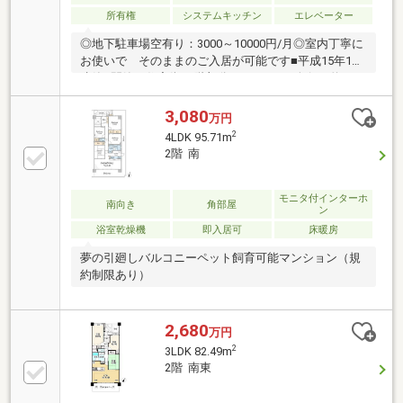
所有権
システムキッチン
エレベーター
◎地下駐車場空有り：3000～10000円/月◎室内丁寧に
お使いで そのままのご入居が可能です■平成15年1月
建築■閑静な住宅街■4階部分■バルコニー奥行き約2.0
ｍ■門扉付き玄関ポーチ■ペット飼育可（規約制限あ
り）【リノベーション歴内容】スケルトンリノベーシ
3,080
万円
ョン躯体を除き全交換【専有設備】トランクルーム水
2
4LDK 95.71m
栓一体型浄水器浴室暖房乾燥機追い焚き機能【共用設
2階 南
備】モニター付きオートロック宅配ボックスプレイロ
ット（屋内広場）居住者専用公園地下駐車場地下バイ
ク置き場地下駐輪場
モニタ付インターホ
南向き
角部屋
ン
浴室乾燥機
即入居可
床暖房
夢の引廻しバルコニーペット飼育可能マンション（規
約制限あり）
2,680
万円
2
3LDK 82.49m
2階 南東