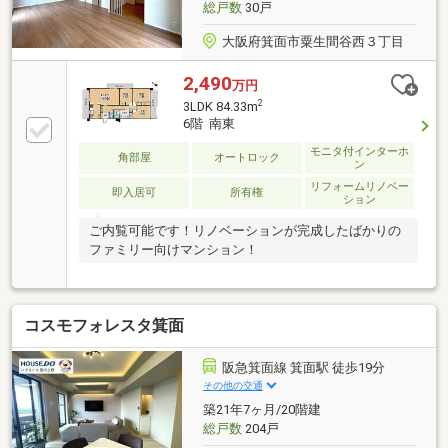
総戸数
30戸
大阪府箕面市粟生間谷西３丁目
2,490
万円
2
3LDK 84.33m
6階 南東
モニタ付インターホ
角部屋
オートロック
ン
リフォームリノベー
即入居可
所有権
ション
ご内覧可能です！リノベーションが完成したばかりの
ファミリー向けマンション！
コスモフォレスタ箕面
阪急箕面線 箕面駅 徒歩19分
その他の交通
築21年7ヶ月/20階建
総戸数
204戸