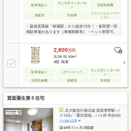
モニタ付インターホ
駐車場あり
浴室乾燥機
ン
リフォームリノベー
床暖房
所有権
ション
・阪急箕面線「牧落駅」から徒歩13分！・各部屋一区
画駐車場があります（車種制限有）・ペット飼育可能
なマンションにつき、ペットがいるご家庭にピッタリ
です！（管理規約による制限有）・南東向きバルコニ
ーにつき日当たり良好♪・オートロックにつきセキュ
2,800
万円
リティ面も安心ですね！・宅配ボックスございま
2
3LDK 82.49m
す！・令和7年２月給湯器交換、令和5年トイレ新調し
4階 南東
ております。・『牧落幼稚園』徒歩8分、『箕面小学
モニタ付インターホ
校』徒歩10分、『第一中学校』徒歩25分。買物施設は
駐車場あり
オートロック
ン
『北乃屋 箕面店』徒歩10分、『ダイエー 桜井店』徒
浴室乾燥機
床暖房
所有権
歩12分など…。その他『箕面市役所』が徒歩13分の距
離にあります。
箕面粟生第５住宅
北大阪急行南北線 箕面萱野駅 バ
ス13分/「粟生団地」バス停 停歩6分
その他の交通
築44年11ヶ月/8階建