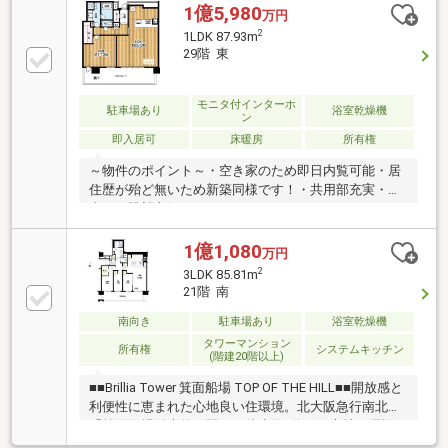
1億5,980
万円
2
1LDK 87.93m
29階 東
モニタ付インターホ
駐車場あり
浴室乾燥機
ン
即入居可
床暖房
所有権
～物件のポイント～・空き家のため即日内覧可能・居
住歴が殆ど無いため新築同様です！・共用部充実・陽
当たり眺望良好
1億1,080
万円
2
3LDK 85.81m
21階 南
南向き
駐車場あり
浴室乾燥機
タワーマンション
所有権
システムキッチン
(階建20階以上)
■■Brillia Tower 箕面船場 TOP OF THE HILL■■開放感と
利便性に恵まれた心地良い住環境。北大阪急行南北線
「箕面船場阪大前」駅まで徒歩約4分の好立地。周辺
には、お買い物施設が充実しております◎竹中工務店