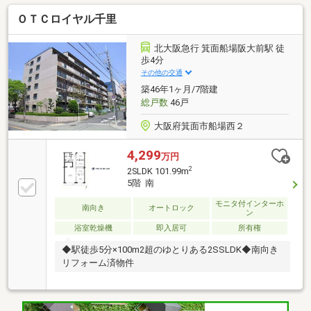
ＯＴＣロイヤル千里
北大阪急行 箕面船場阪大前駅 徒
歩4分
その他の交通
築46年1ヶ月/7階建
総戸数
46戸
大阪府箕面市船場西２
4,299
万円
2
2SLDK 101.99m
5階 南
モニタ付インターホ
南向き
オートロック
ン
浴室乾燥機
即入居可
所有権
◆駅徒歩5分×100m2超のゆとりある2SSLDK◆南向き
リフォーム済物件