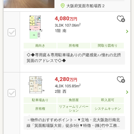
大阪府箕面市船場西２
4,080
万円
2
3LDK 107.06m
1階 南
南向き
所有権
間取り図有り
◇◆専用庭＆専用駐車場ありの戸建感覚♪♪憧れの北摂
箕面のアドレスで◇◆
4,280
万円
2
4LDK 105.85m
2階 西
駐車場あり
角部屋
即入居可
リフォームリノベー
所有権
システムキッチン
ション
－物件のおすすめポイント－▼立地・北大阪急行南北
線「箕面船場阪大前」徒歩5分▼特徴・(株)竹中工務店
施工・LD含む3室がバルコニーに面した間取り・LDK