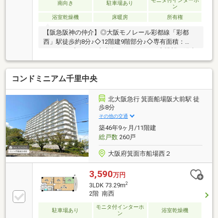
モニタ付インターホ
南向き
駐車場あり
ン
浴室乾燥機
床暖房
所有権
【阪急阪神の仲介】◎大阪モノレール彩都線「彩都
西」駅徒歩約8分♪◇12階建9階部分♪◇専有面積：
112.26㎡♪◇4LDK♪◇南向きバルコニー♪◇眺望・陽当
り・通風良好♪◇浴室に窓有♪浴室の窓から広がるパノ
ラマ♪◇キッチンにはディスポーザー♪◇室内丁寧にお
コンドミニアム千里中央
使いです♪◇ペット飼育可♪（規約による制限有）■主
な設備■・食器洗乾燥機・ディスポーザー・ハンドシ
ャワー水栓・ビルトイン浄水器・ガス温水式床暖房
北大阪急行 箕面船場阪大前駅 徒
（LD） ・ガス式浴室暖房乾燥機（ミストサウナ
歩8分
付）・浴槽（浴室サイズ1620）担当上山のおすすめ物
その他の交通
件です！是非一度、現地をご確認ください！
築46年9ヶ月/11階建
総戸数
260戸
大阪府箕面市船場西２
3,590
万円
2
3LDK 73.29m
2階 南西
モニタ付インターホ
駐車場あり
浴室乾燥機
ン