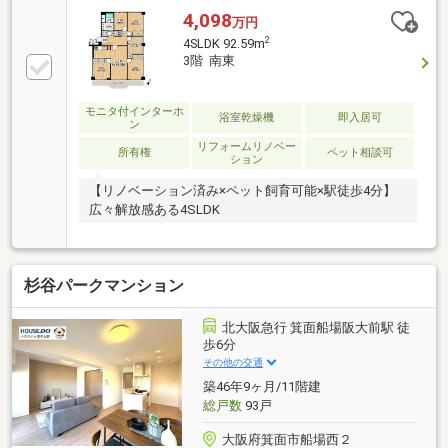
4,098
万円
2
4SLDK 92.59m
3階 南東
モニタ付インターホ
浴室乾燥機
即入居可
ン
リフォームリノベー
所有権
ペット相談可
ション
【リノベーション済み×ペット飼育可能×駅徒歩4分】
広々解放感ある4SLDK
杉谷パークマンション
北大阪急行 箕面船場阪大前駅 徒
歩6分
その他の交通
築46年9ヶ月/11階建
総戸数
93戸
大阪府箕面市船場西２