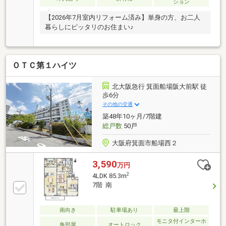
ション
【2026年7月室内リフォーム済み】単身の方、お二人
暮らしにピッタリのお住まい♪
ＯＴＣ第１ハイツ
北大阪急行 箕面船場阪大前駅 徒
歩6分
その他の交通
築48年10ヶ月/7階建
総戸数
50戸
大阪府箕面市船場西２
3,590
万円
2
4LDK 85.3m
7階 南
南向き
駐車場あり
最上階
モニタ付インターホ
角部屋
オートロック