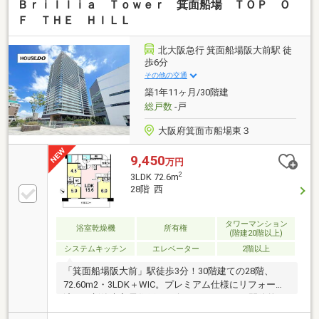
Ｂｒｉｌｌｉａ Ｔｏｗｅｒ 箕面船場 ＴＯＰ Ｏ
Ｆ ＴＨＥ ＨＩＬＬ
北大阪急行 箕面船場阪大前駅 徒
歩6分
その他の交通
築1年11ヶ月/30階建
総戸数
-戸
大阪府箕面市船場東３
9,450
万円
2
3LDK 72.6m
28階 西
タワーマンション
浴室乾燥機
所有権
(階建20階以上)
システムキッチン
エレベーター
2階以上
「箕面船場阪大前」駅徒歩3分！30階建ての28階、
72.60m2・3LDK＋WIC。プレミアム仕様にリフォーム
済みの新築未入居住戸。西向きバルコニーの開放的な
眺望と充実の共用施設も魅力です。