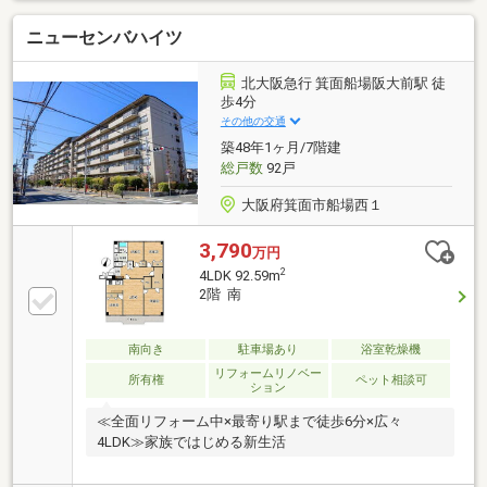
施工の30階建免振構造タワーマンション総戸数397戸
ニューセンバハイツ
のビッグコミュニティーです！廊下は内側に設計され
ているため、雨の日も濡れず一年を通して快適にお過
ごしいただけます。また、ゲストルーム・アトリウム
北大阪急行 箕面船場阪大前駅 徒
ラウンジ・ガーデンビュージムなどの共用設備も充実
歩4分
♪
その他の交通
築48年1ヶ月/7階建
総戸数
92戸
大阪府箕面市船場西１
3,790
万円
2
4LDK 92.59m
2階 南
南向き
駐車場あり
浴室乾燥機
リフォームリノベー
所有権
ペット相談可
ション
≪全面リフォーム中×最寄り駅まで徒歩6分×広々
4LDK≫家族ではじめる新生活