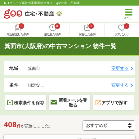
NTTグループ運営の不動産総合サイト goo住宅・不動産
1
0
0
0
最近検索した条件
最近見た物件
保存した条件
お気に入り
箕面市(大阪府)の中古マンション 物件一覧
地域
変更する
箕面市
条件
変更する
指定なし
新着メールを受
検索条件を保存
アプリで探す
取る
408
件
が該当しました。