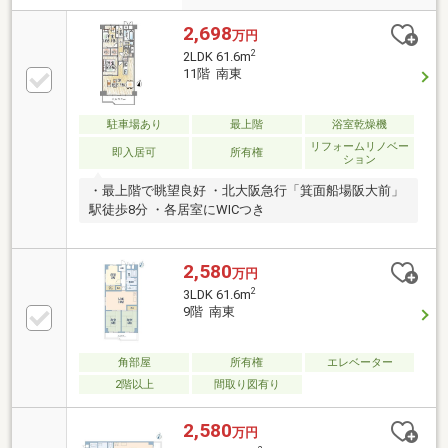
2,698
万円
2
2LDK 61.6m
11階 南東
駐車場あり
最上階
浴室乾燥機
リフォームリノベー
即入居可
所有権
ション
・最上階で眺望良好 ・北大阪急行「箕面船場阪大前」
駅徒歩8分 ・各居室にWICつき
2,580
万円
2
3LDK 61.6m
9階 南東
角部屋
所有権
エレベーター
2階以上
間取り図有り
2,580
万円