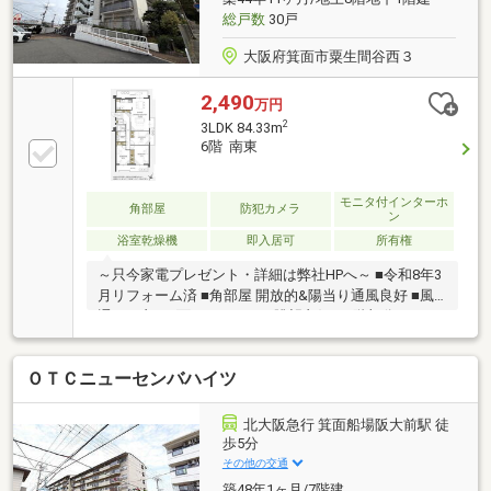
総戸数
30戸
大阪府箕面市粟生間谷西３
2,490
万円
2
3LDK 84.33m
6階 南東
モニタ付インターホ
角部屋
防犯カメラ
ン
浴室乾燥機
即入居可
所有権
～只今家電プレゼント・詳細は弊社HPへ～ ■令和8年3
月リフォーム済 ■角部屋 開放的&陽当り通風良好 ■風
通しの良い3面バルコニー ■眺望良好！6階部分♪
ＯＴＣニューセンバハイツ
北大阪急行 箕面船場阪大前駅 徒
歩5分
その他の交通
築48年1ヶ月/7階建