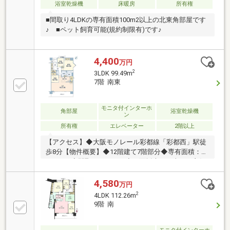
浴室乾燥機
床暖房
所有権
■間取り4LDKの専有面積100m2以上の北東角部屋です
♪ ■ペット飼育可能(規約制限有)です♪
4,400
万円
2
3LDK 99.49m
7階 南東
モニタ付インターホ
角部屋
浴室乾燥機
ン
所有権
エレベーター
2階以上
【アクセス】◆大阪モノレール彩都線「彩都西」駅徒
歩8分【物件概要】◆12階建て7階部分◆専有面積：
99.49m2◆間取り3LDK＋N◆二面採光で日当たり良好
◆南東向きバルコニー◆豊富な収納◆ペット飼育可能
2024年頃5.2帖部分クロス張替え、給湯器交換間取り変
4,580
万円
更４LDK→３LDK【周辺環境】◆箕面市立彩都の丘小
2
4LDK 112.26m
学校徒歩14分◆箕面市立彩都の丘中学校徒歩14分◆
9階 南
ラ・ムー彩都店徒歩9分◆業務スーパー彩都店徒歩13
分