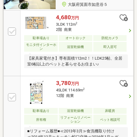
大阪府箕面市如意谷５
4,680
万円
2
3LDK 112m
2階 南東
駐車場あり
オートロック
防犯カメラ
モニタ付インターホ
浴室乾燥機
即入居可
ン
【家具家電付き】専有面積112m2！！LDK25帖、全居
室6帖以上のペットと暮らせるお住まい♪
3,780
万円
2
4SLDK 114.69m
12階 南東
駐車場あり
浴室乾燥機
床暖房
リフォームリノベー
所有権
ペット相談可
ション
■リフォーム履歴■≪2013年3月≫食洗機取り付け
≪2014年12月≫キッチン蛇口交換≪2016年1月≫ガス