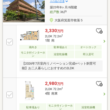
その他の交通
築23年8ヶ月/6階建
総戸数
36戸
大阪府箕面市牧落５
3,330
万円
2
2LDK 72.2m
1階 南
南向き
駐車場あり
オートロック
モニタ付インターホ
浴室乾燥機
即入居可
ン
【2026年7月室内リノベーション完成×ペット飼育可
能】お二人暮らしにおすすめの2LDK
2,980
万円
2
2LDK 72.2m
4階 南東
モニタ付インターホ
駐車場あり
浴室乾燥機
ン