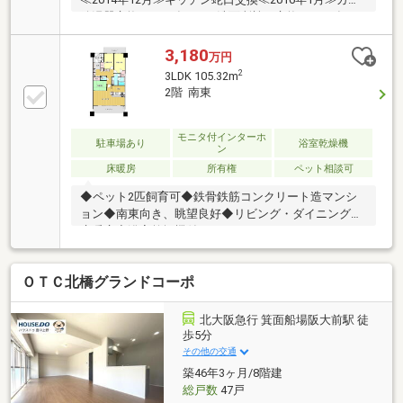
給湯器交換≪2016年7月≫洗面所蛇口交換≪2019年9月
≫ビルトインコンロ交換≪2024年12月≫ディスポーザ
ー交換☆大切なペットと暮らせるマンションです☆約
3,180
万円
6帖の洋室（東側）は防音室となっております☆LDKは
2
3LDK 105.32m
約20.5帖。ダイニングテーブルやソファを置いても充
2階 南東
分な広さがございます☆リビングには床暖房が2面ご
ざいますので、小さなお子様やペットのいるご家庭も
◎☆WIC、納戸がそれぞれ2か所ある為、収納スペース
モニタ付インターホ
駐車場あり
浴室乾燥機
ン
も安心です☆南東、北西の2面バルコニーです
床暖房
所有権
ペット相談可
◆ペット2匹飼育可◆鉄骨鉄筋コンクリート造マンシ
ョン◆南東向き、眺望良好◆リビング・ダイニングに
床暖房◆浴室乾燥機付き
ＯＴＣ北橋グランドコーポ
北大阪急行 箕面船場阪大前駅 徒
歩5分
その他の交通
築46年3ヶ月/8階建
総戸数
47戸