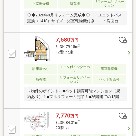
リフォームリノベー
より、お気軽にお問い合わせください。
浴室乾燥機
所有権
ション
◇◆2026年3月リフォーム完成◆◇ ・ユニットバス
交換（1418）サイズ 浴室乾燥機付き ・洗面台交
換 ・間取り変更2LD・K→3LD・Kタイプ ・トイレ
器具一式交換 ・フローリング貼替 ・フロアタイル
貼り ・リビングにダウンライト新設 ・玄関とリビ
7,580
万円
ングに間接照明 ・建具交換 ・全室クロス張替え
2
3LDK 79.15m
◇◆対象住戸おすすめポイント◆◇■北大阪急行南北
12階 北東
線「箕面船場阪大前」駅徒歩2分■26階建の11階部分■
専有面積87.26m2の3LD・Kタイプ■南向きバルコニー
につき日当たり良好■ペット飼育可（管理規約による
モニタ付インターホ
駐車場あり
浴室乾燥機
ン
制限あり）
リフォームリノベー
所有権
ペット相談可
ション
～物件のポイント～■ペット飼育可能マンション（規
約あり）！■フルリフォーム完了！■26階建ての12階部
分■専有面積79.15㎡の3LDK■約16.8帖のLDK～立地の
ポイント～◆阪急オアシス箕面船場店 徒歩2分◆サ
ンディ箕面船場西店 徒歩5分◆フレスコ箕面船場
7,770
万円
店 徒歩7分◆ローソン箕面船場阪大前駅店 徒歩3分
2
3LDK 84.01m
☆弊社にて鍵を保管しておりますので即日内覧可能で
20階 西
す！下記お電話番号にお問い合わせください！！フリ