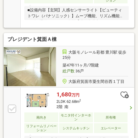
ション
■設備内容【玄関】人感センサーライト【ビューティ
トワレ（パナソニック）】ムーブ機能、リズム機能、
ノズル掃除、タンク一体型【洗面化粧台（パナソニッ
ク）】くもりシャットミラー、スクエア洗面【浴室
（パナソニック）】浴室暖房換気乾燥機、サイズ
プレジデント箕面Ａ棟
1216【電気温水器（四変テック）】2022年6月製造、
容量370L【TVモニター付きインターホン（パナソニッ
ク）】録画再生機能付き【システムキッチン（パナソ
大阪モノレール彩都 豊川駅 徒歩
ニック）】食器洗浄乾燥機、水栓一体型浄水器、パン
25分
トリー※5つの洋室のうち4つまでは通常のエアコンが
築47年11ヶ月/7階建
設置可能、1つはウィンドウエアコンになります※エレ
総戸数
36戸
ベーターが停止する階のお部屋です
大阪府箕面市粟生間谷西１丁目
1,680
万円
2
2LDK 62.68m
2階 南
モニタ付インターホ
南向き
所有権
ン
リフォームリノベー
システムキッチン
エレベーター
ション