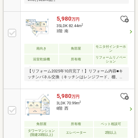
5,980
万円
2
3SLDK 82.44m
3階 南
モニタ付インターホ
南向き
角部屋
ン
リフォームリノベー
浴室乾燥機
所有権
ション
【リフォーム2025年10月完了！】リフォーム内容■キ
ッチンパネル交換（キッチンはレンジフード、棚、水
栓、照明、手元灯交換）■浴室交換■洗面化粧台パネル
交換■全室建具交換■リビングにシーリングライト新設
（ラインライト）■畳表替え■玄関フロアタイル交換■
5,980
万円
全室クロス、フローリング張替え■ピクトレール新設
2
3LDK 70.99m
物件の特徴■内廊下■南東の角部屋のため、日当たり風
8階 西
通し良好■南東向きバルコニー（25.10㎡）■浴室暖房
乾燥機「カワック24」標準設備
角部屋
所有権
ペット相談可
タワーマンション
エレベーター
2階以上
(階建20階以上)