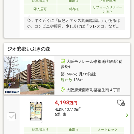
ーダイヤル…0120-304-968
駐車場あり
角部屋
浴室乾燥機
リフォームリノベー
即入居可
所有権
ション
◇：すぐ近くに「阪急オアシス箕面船場店」があるほ
か、コンビニや薬局、少し歩けば「フレスコ」なども
あり、日常の買い物環境が非常に充実しています
◇「箕面船場阪大前駅」まで目と鼻の先の近さ（徒歩
2分）のため、天候が悪い日でも快適に通勤・通学が
ジオ彩都いぶきの森
可能です◇北大阪急行線は大阪メトロ御堂筋線に直通
しているため、江坂、新大阪、梅田、本町、心斎橋、
なんばといった大阪の主要都心へ乗り換えなしで一本
大阪モノレール彩都 彩都西駅 徒
でアクセスできます◇丘陵地に建つタワーマンション
歩8分
の高層階のお部屋なので箕面の美しい山々や、遠くの
築15年6ヶ月/12階建
夜景まで見渡せる素晴らしい眺望が広がります
総戸数
186戸
大阪府箕面市彩都粟生南４丁目
4,198
万円
2
4LDK 107.13m
5階 東
駐車場あり
角部屋
オートロック