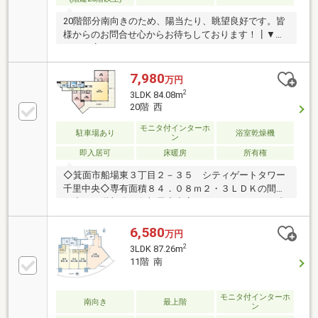
育も相談可能です
20階部分南向きのため、陽当たり、眺望良好です。皆
様からのお問合せ心からお待ちしております！┃▼ア
クセス┗━━━━━━━━━━━━━━━━━━━・
北大阪急行「箕面船場阪大前」駅まで徒歩１分の立地
です。┃▼マンションの特徴
7,980
万円
┗━━━━━━━━━━━━━━━━━━━・平成17
2
3LDK 84.08m
年1月築・地上２６階建て・総戸数：119戸・安心の管
20階 西
理体制→伊藤忠アーバンコミュティ株式会社の管理
┃▼お部屋の特徴
モニタ付インターホ
駐車場あり
浴室乾燥機
ン
┗━━━━━━━━━━━━━━━━━━━・南向き
即入居可
床暖房
所有権
のため、陽当たり良好です。・夏には花火大会の花火
がリビングから望めます。・LDK約22畳以上ありま
◇箕面市船場東３丁目２－３５ シティゲートタワー
す。
千里中央◇専有面積８４．０８ｍ２・３ＬＤＫの間取
り◇２０階部分・角部屋◇空家につき、いつでもご内
覧可能です●物件のおすすめポイント●・室内全面リノ
ベーション済みにつき、そのまま気持ちよくお住まい
6,580
万円
頂けます・北大阪急行「箕面船場阪大前」駅徒歩２分
2
3LDK 87.26m
の便利な立地・高層階につき、開放感のある眺望で
11階 南
す・敷地内駐車場に空きがございます・ペット飼育可
(規約あり)・床暖房、食洗機、浴室暖房乾燥機付き～
ネットでかんたん見学予約～電話が苦手な方も安心♪
モニタ付インターホ
南向き
最上階
ン
ネット予約はワンタップで完了！【見学予約】ボタン