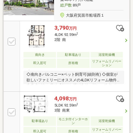
総戸数
89戸
大阪府箕面市船場西１
3,790
万円
2
4LDK 92.59m
2階 南
南向き
駐車場あり
浴室乾燥機
リフォームリノベー
即入居可
所有権
ション
◇南向きバルコニー×ペット飼育可(細則有) ◇個室が
欲しいファミリーにオススメの4LDKリフォーム物件
◇北大阪急行電鉄「箕面船場阪大前」駅まで徒歩5分
◇機能的なウォークスルークローゼット有♪
4,098
万円
2
5LDK 92.59m
3階 南東
モニタ付インターホ
駐車場あり
浴室乾燥機
ン
リフォームリノベー
即入居可
所有権