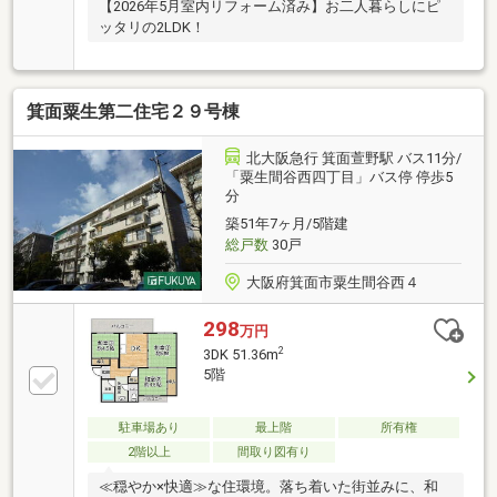
【2026年5月室内リフォーム済み】お二人暮らしにピ
ッタリの2LDK！
箕面粟生第二住宅２９号棟
北大阪急行 箕面萱野駅 バス11分/
「粟生間谷西四丁目」バス停 停歩5
分
築51年7ヶ月/5階建
総戸数
30戸
大阪府箕面市粟生間谷西４
298
万円
2
3DK 51.36m
5階
駐車場あり
最上階
所有権
2階以上
間取り図有り
≪穏やか×快適≫な住環境。落ち着いた街並みに、和