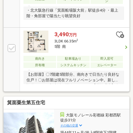
ン
・北大阪急行線「箕面船場阪大前」駅徒歩4分 ・最上
階・角部屋で陽当たり眺望良好
3,490
万円
2
3LDK 66.35m
5階 南
南向き
駐車場あり
即入居可
所有権
システムキッチン
エレベーター
【お部屋】〇7階建5階部分、南向きで日当たり良好な
住戸！〇お部屋は現在フルリノベーション中。新しい
設備ですぐに新生活を開始できます。【周辺環境】〇
箕面船場阪大前駅から新幹線との接続駅である新大阪
駅まで乗り換えなしで約16分、大阪梅田駅まで約23分
箕面粟生第五住宅
のアクセスを実現。毎日の通勤や通学、お出かけの際
にも便利な環境です。○周囲は緑が多く、閑静な雰囲
気。静かにお過ごしいただけます。【周辺施設】〇サ
大阪モノレール彩都線 彩都西駅
ンディ 箕面船場西店 徒歩1分○ファミリーマート箕面
徒歩31分
船場店 徒歩3分○萱野小学校 徒歩19分○第五中学
その他の交通
校 徒歩16分
築44年11ヶ月/地上8階地下1階建