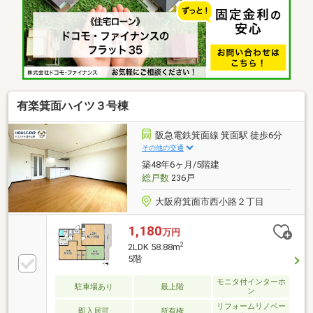
有楽箕面ハイツ３号棟
阪急電鉄箕面線 箕面駅 徒歩6分
その他の交通
築48年6ヶ月/5階建
総戸数
236戸
大阪府箕面市西小路２丁目
1,180
万円
2
2LDK 58.88m
5階
モニタ付インターホ
駐車場あり
最上階
ン
リフォームリノベー
即入居可
所有権