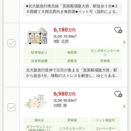
■北大阪急行南北線「箕面船場阪大前」駅徒歩１分■２
６階建て８階北西向き角部屋■ペット可（規約による
制限有）【2026年4月末リフォーム済】■クロス全面張
替■床全面張替■キッチン入替（パナソニック）■浴室
入替（パナソニック）■洗面台入替（パナソニック）■
6,180
万円
トイレ入替（TOTO）■フロアタイル張替（トイレ・洗
2
3LDK 70.99m
面室）■建具交換（パナソニック）■ダウンライト新設
9階 北西
■スイッチパネル交換【リビングメッセージ】■阪急オ
アシス箕面船場店・・・50ｍ■箕面市立萱野東小学
モニタ付インターホ
駐車場あり
角部屋
ン
校・・・2320ｍ■ローソンS箕面船場阪大前駅店・・・
浴室乾燥機
床暖房
所有権
170ｍ
北大阪急行延伸で注目が集まる「箕面船場阪大前」駅
から徒歩1分。移動のストレスを解放し、ゆとりある
暮らしを叶える好立地マンションです。■暮らしを彩
るポイント・9階部分の北西角住戸につき、陽当り・
通風・眺望ともに良好・LDKは約15.2畳の広々空間。
6,980
万円
足元から温まる床暖房完備・プライバシーに配慮され
2
3LDK 90.85m
たアルコーブ付きの玄関・全居室収納＆廊下収納な
20階 南
ど、生活動線を考えた豊富な収納力■充実の周辺環
境・スーパー「阪急オアシス」まで徒歩2分。お買い
物も快適・図書館やカフェが点在する、再開発で美し
南向き
所有権
ペット相談可
く整備された街並み・大切な家族であるペットとの飼
タワーマンション
システムキッチン
エレベーター
(階建20階以上)