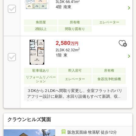
2
3LDK 66.41m
4階 南東
角部屋
所有権
エレベーター
2階以上
間取り図有り
2,580
万円
2
2LDK 62.32m
1階 東
駐車場あり
即入居可
所有権
リフォームリノベー
エレベーター
食器洗浄乾燥機
ション
３DKから２LDKへ間取り変更し、全室フラットのバリ
アフリー設計に刷新。水回り設備もすべて新調、収納
新設で暮らしやすさを高めたフルリノベーション住
戸。
クラウンヒルズ箕面
阪急箕面線 牧落駅 徒歩12分