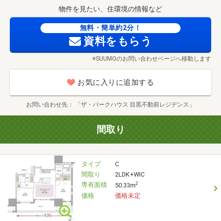
物件を見たい、住環境の情報など
無料・簡単約2分！
資料をもらう
※SUUMOのお問い合わせページへ移動します
お気に入りに追加する
お問い合わせ先
「ザ・パークハウス 目黒不動前レジデンス」
間取り
タイプ
C
間取り
2LDK+WIC
専有面積
2
50.33m
価格
価格未定