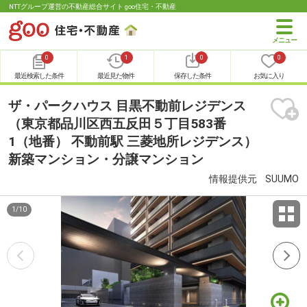
NTTグループ運営の不動産総合サイト goo住宅・不動産
0
1
0
0
最近検索した条件
最近見た物件
保存した条件
お気に入り
ザ・パークハウス 目黒不動前レジデンス
（東京都品川区西五反田５丁目583番
1（地番） 不動前駅 三菱地所レジデンス）
新築マンション・分譲マンション
情報提供元
SUUMO
1
/
10