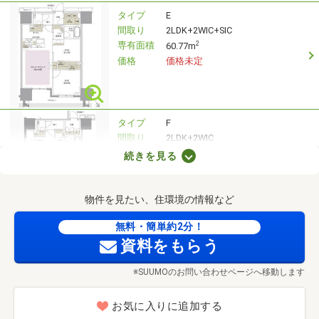
タイプ
E
間取り
2LDK+2WIC+SIC
専有面積
2
60.77m
価格
価格未定
タイプ
F
間取り
2LDK+2WIC
専有面積
2
61.2m
続きを見る
価格
価格未定
物件を見たい、住環境の情報など
無料・簡単約2分！
タイプ
G
資料をもらう
間取り
3LDK+WIC+FS
専有面積
2
70.95m
※SUUMOのお問い合わせページへ移動します
価格
価格未定
お気に入りに追加する