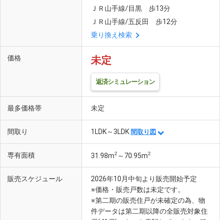
ＪＲ山手線/目黒 歩13分
ＪＲ山手線/五反田 歩12分
乗り換え検索
価格
未定
返済シミュレーション
最多価格帯
未定
間取り
1LDK～3LDK
間取り図
2
2
専有面積
31.98m
～70.95m
販売スケジュール
2026年10月中旬より販売開始予定
※価格・販売戸数は未定です。
※第二期の販売住戸が未確定の為、物
件データは第二期以降の全販売対象住