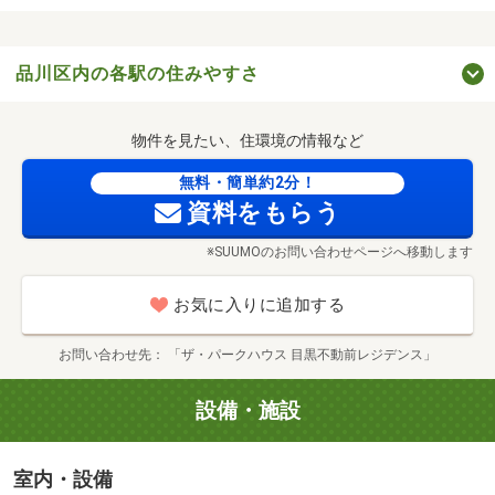
■区立西五反田保育園（（徒歩3分/約200m））
■区立第四日野小学校（（徒歩5分/約380m））
品川区内の各駅の住みやすさ
■区立荏原第一中学校（（徒歩15分/約1170m））
■しむら医院（（徒歩2分/約120m））
■不動前レディースクリニック（（徒歩3分/約230m））
物件を見たい、住環境の情報など
■西五反田4丁目公園（（徒歩6分/約470m））
無料・簡単約2分！
■谷山公園（（徒歩7分/約500m））
資料をもらう
■目黒区美術館（（徒歩17分/約1360m））
■東京都庭園美術館（（徒歩20分/約1590m））
※SUUMOのお問い合わせページへ移動します
まいばすけっと（徒歩8分/約640m）
■品川区目黒サービスコーナー（（徒歩15分/約1130m））
お気に入りに追加する
お問い合わせ先
「ザ・パークハウス 目黒不動前レジデンス」
設備・施設
室内・設備