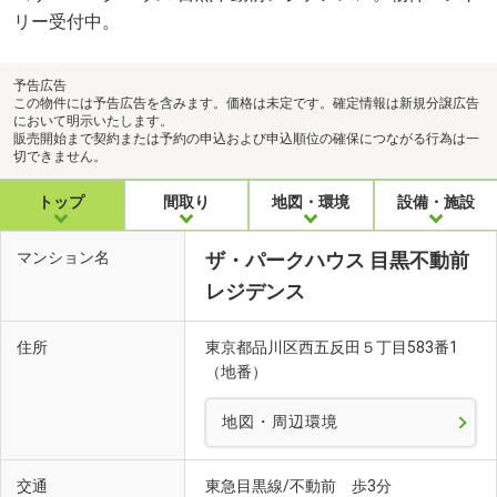
リー受付中。
予告広告
この物件には予告広告を含みます。価格は未定です。確定情報は新規分譲広告
において明示いたします。
販売開始まで契約または予約の申込および申込順位の確保につながる行為は一
切できません。
トップ
間取り
地図・環境
設備・施設
マンション名
ザ・パークハウス 目黒不動前
レジデンス
住所
東京都品川区西五反田５丁目583番1
（地番）
地図・周辺環境
交通
東急目黒線/不動前 歩3分