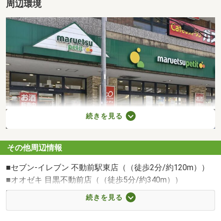
周辺環境
続きを見る
その他周辺情報
マルエツ プチ（徒歩2分/約120m）
■セブン-イレブン 不動前駅東店（（徒歩2分/約120m））
■オオゼキ 目黒不動前店（（徒歩5分/約340m））
■アトレ目黒（（徒歩12分/約910m））
続きを見る
■品川不動前郵便局（（徒歩4分/約280m））
■リックキッズ目黒不動前校（（徒歩2分/約90m））