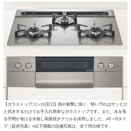
かむろ坂（徒歩3分/約240m）
【ガラストップコンロ(3口)】熱や衝撃に強く、軽い汚れはサッとひ
と拭きするだけでお手入れ簡単なガラストップです。また、水を張
る手間が省ける水無し両面焼きグリルを採用しました。※C～Gタイ
プ（提供写真）※以下掲載の設備写真は、全て同仕様です。