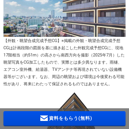
【外観・眺望合成完成予想CG】※掲載の外観・眺望合成完成予想
CGは計画段階の図面を基に描き起こした外観完成予想CGに、現地
17階相当（約51m）の高さから南西方向を撮影（2025年7月）した
眺望写真をCG加工したもので、実際とは多少異なります。雨樋、
エアコン室外機、給湯器、TVアンテナ等再現されていない設備機
器等がございます。なお、周辺の眺望および環境は今後変わる可能
性があり、将来にわたって保証されるものではありません。
資料をもらう(無料)