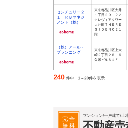
東京都品川区大井
センチュリー２
１丁目２０－２２
１ ＲＢマネジ
クレヴィアタワー
メント（株）
大井町ＴＨＥＲＥ
ＳＩＤＥＮＣＥ１
階
（株）アール・
東京都品川区上大
プランニング
崎２丁目２５－５
久米ビルＢ１Ｆ
240
件中
1～20
件を表示
マンション/一戸建て/土
完全
不動産売
無料