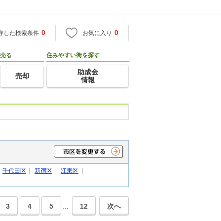
0
0
存した検索条件
お気に入り
売る
住みやすい街を探す
助成金
売却
情報
|
千代田区
|
新宿区
|
江東区
|
3
4
5
12
次へ
…