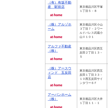
（有）有坂不動
産 駅前店
東京都品川区平塚
１丁目５－８
（株）アルゾホ
東京都品川区小山
ーム
３丁目７－２ワー
ルドパレス武蔵小
山Ⅱ１０１
アルファ不動産
東京都品川区西五
（株）
反田２丁目１３－
５
（株）アースウ
東京都品川区西五
ィンド 五反田
反田１丁目３３－
店
１０西五反田サイ
ンタワー６Ｆ
アーバンホーム
（株）
東京都品川区大井
１丁目１１－１