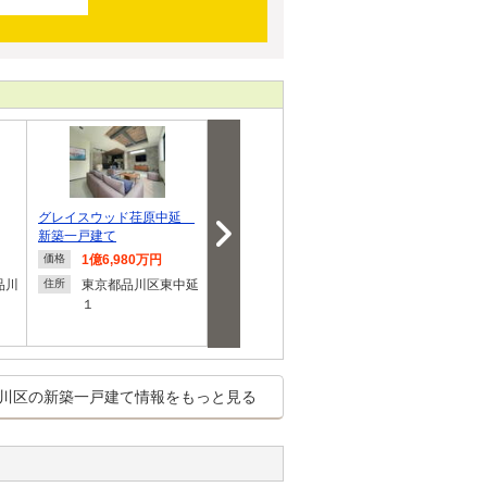
グレイスウッド荏原中延
オープンライブス二葉ソレ
◆メルディア
新築一戸建て
イユ
駅歩4分×南西
1億6,980万円
8,380万円
8,980
価格
価格
価格
円
品川
東京都品川区東中延
東京都品川区二葉４
住所
住所
１
東京都
住所
２
川区の新築一戸建て情報をもっと見る