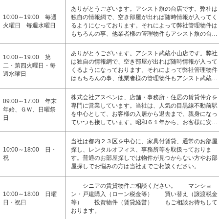
ありがとうございます。アシスト旗の台店です。弊社は
10:00～19:00 毎週
独自の情報網で、空き部屋が出れば随時情報が入ってく
火曜日 毎週水曜日
るようになっております。それによって弊社管理物件は
もちろんの事、他業者様の管理物件もアシスト旗の台…
ありがとうございます。アシスト武蔵小山店です。弊社
10:00～19:00 第
は独自の情報網で、空き部屋が出れば随時情報が入って
二・第四火曜日・毎
くるようになっております。それによって弊社管理物件
週水曜日
はもちろんの事、他業者様の管理物件もアシスト武蔵…
株式会社アスペンは、店舗・事務所・住居の賃貸仲介を
09:00～17:00 年末
専門に営業しています。当社は、人気の目黒線不動前駅
年始、ＧＷ、日曜祭
を中心として、お客様の入居から退去まで、親身になっ
日
ていつも接しています。昭和６１年から、お客様に安…
当社は都内２３区を中心に、家具付賃貸、通常のお部屋
10:00～18:00 日・
探し、レンタルオフィス、事務所等を取扱っておりま
祝
す。普通のお部屋探しでは物件が見つからない方やお部
屋探しでお悩みの方は当社までご相談ください。
シニアの賃貸物件ご相談ください。 マンショ
10:00～18:00 日曜
ン・戸建購入（ローン税金等） 買い替え（譲渡税金
日・祝日
等） 投資物件（賃貸経営） もご相談お待ちして
おります。