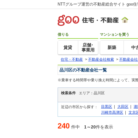
NTTグループ運営の不動産総合サイト goo
借りる
マンションを買う
店舗･
賃貸
新築
中
事業用
住宅・不動産
>
不動産会社検索
>
不動産会社
品川区の不動産会社一覧
※乗車する時間帯や乗り換え時間によって、実
検索条件
エリア：品川区
目黒区
|
大田区
|
港
近辺の市区から探す：
川崎市高津区
|
文京
240
件中
1～20
件を表示