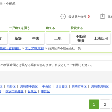
住宅・不動産
0
最近見た物件
保
一戸建てを買う
建てる
投資する
不動産
古
新築
中古
土地
土地活用
投資
検索（首都圏）
>
エリア/東京都
>
品川区の不動産会社一覧
際の所要時間とは異なる場合があります。目安としてご利用ください。
区
|
渋谷区
|
川崎市中原区
|
中央区
|
世田谷区
|
川崎市幸区
|
川崎市川崎区
区
|
横浜市鶴見区
|
台東区
|
中野区
1
2