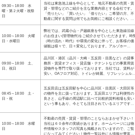
当社は東急池上線を中心として、地元不動産の売買・賃
09:30～18:00 水
貸・管理などのご紹介を主な業務内容とする会社です。
曜・第２火曜・祝祭
「売りたい」「買いたい」「借りたい」ご希望の方、不
日
動産に関する質問は何でもお気軽にご相談ください。…
弊社では、武蔵小山・戸越銀座を中心とした東急線沿線
10:00～18:00 火曜
のお住まい(管理物件)をご紹介させていただきます。時
日・水曜日
（時の流れ・時代）や環境の変化に伴って、お客様の価
値観は様々で、日々変化しております。アルゾホー…
品川区・港区（品川・大崎・五反田・目黒など）の貸事
09:00～18:00 土、
務所・賃貸オフィス・貸店舗・テナントなどの事業用賃
日、祝日
貸物件を専門で取り扱っております。当社では、賃料が
安い、OAフロア対応、トイレが綺麗、リフレッシュル
五反田店は五反田駅を中心に品川区・目黒区・大田区等
08:45～18:00 土・
の物件を主に扱っております。五反田エリアは利便性の
日・祝
良さと、山手線の周辺駅に比べて比較的賃料相場も安い
という事もあり、今とても注目されているエリアです…
不動産の売買・賃貸・管理のことならおまかせ下さい！
10:00～18:00 水曜
当社は６０余年の実績があります。ホームページには物
日
件情報やスタッフの写真も掲載されていますので、ご覧
になってみてください！物件一覧以外にも情報が豊富…