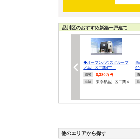
品川区のおすすめ新築一戸建て
◆オープンハウスグループ
西
／品川区二葉4丁…
9
8,380万円
価格
価
東京都品川区二葉４
住所
住
他のエリアから探す