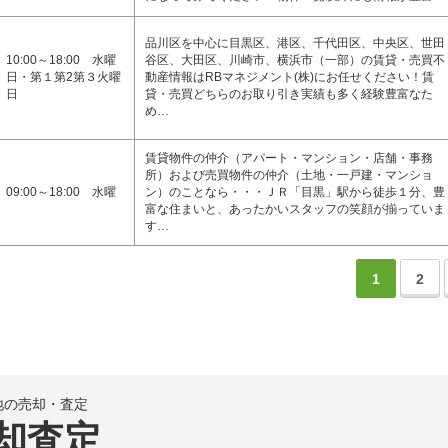
品川区を中心に目黒区、港区、千代田区、中央区、世田
10:00～18:00 水曜
谷区、大田区、川崎市、横浜市（一部）の賃貸・売買不
日・第１第2第３火曜
動産情報はRBマネジメント(株)にお任せください！賃
日
貸・売買どちらのお取り引き実績も多く経験豊富なた
め…
賃貸物件の仲介（アパート・マンション・店舗・事務
所）および売買物件の仲介（土地・一戸建・マンショ
09:00～18:00 水曜
ン）のことなら・・・ＪＲ「目黒」駅から徒歩１分、豊
富な住まいと、あったかいスタッフの笑顔が揃っていま
す…
1
2
地の売却・査定
却査定