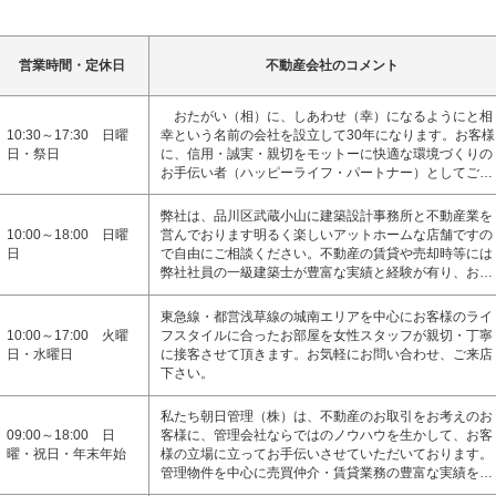
営業時間・定休日
不動産会社のコメント
おたがい（相）に、しあわせ（幸）になるようにと相
10:30～17:30 日曜
幸という名前の会社を設立して30年になります。お客様
日・祭日
に、信用・誠実・親切をモットーに快適な環境づくりの
お手伝い者（ハッピーライフ・パートナー）としてご…
弊社は、品川区武蔵小山に建築設計事務所と不動産業を
10:00～18:00 日曜
営んでおります明るく楽しいアットホームな店舗ですの
日
で自由にご相談ください。不動産の賃貸や売却時等には
弊社社員の一級建築士が豊富な実績と経験が有り、お…
東急線・都営浅草線の城南エリアを中心にお客様のライ
10:00～17:00 火曜
フスタイルに合ったお部屋を女性スタッフが親切・丁寧
日・水曜日
に接客させて頂きます。お気軽にお問い合わせ、ご来店
下さい。
私たち朝日管理（株）は、不動産のお取引をお考えのお
09:00～18:00 日
客様に、管理会社ならではのノウハウを生かして、お客
曜・祝日・年末年始
様の立場に立ってお手伝いさせていただいております。
管理物件を中心に売買仲介・賃貸業務の豊富な実績を…