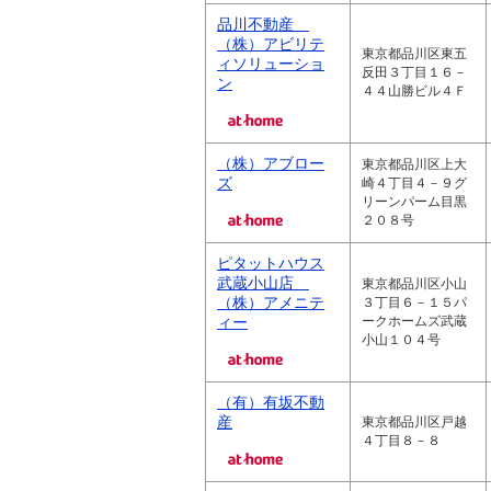
品川不動産
（株）アビリテ
東京都品川区東五
ィソリューショ
反田３丁目１６－
ン
４４山勝ビル４Ｆ
（株）アブロー
東京都品川区上大
ズ
崎４丁目４－９グ
リーンパーム目黒
２０８号
ピタットハウス
武蔵小山店
東京都品川区小山
（株）アメニテ
３丁目６－１５パ
ィー
ークホームズ武蔵
小山１０４号
（有）有坂不動
産
東京都品川区戸越
４丁目８－８