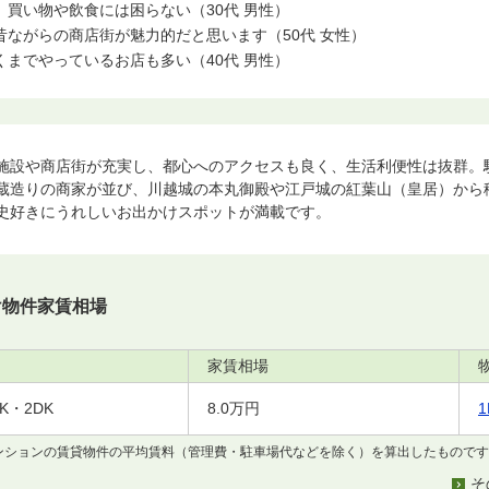
買い物や飲食には困らない（30代 男性）
ながらの商店街が魅力的だと思います（50代 女性）
までやっているお店も多い（40代 男性）
施設や商店街が充実し、都心へのアクセスも良く、生活利便性は抜群。
蔵造りの商家が並び、川越城の本丸御殿や江戸城の紅葉山（皇居）から
史好きにうれしいお出かけスポットが満載です。
け物件家賃相場
家賃相場
2K・2DK
8.0万円
マンションの賃貸物件の平均賃料（管理費・駐車場代などを除く）を算出したもので
そ