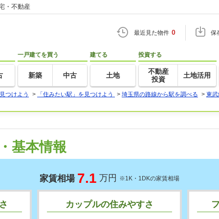
住宅・不動産
0
最近見た物件
保
一戸建てを買う
建てる
投資する
不動産
古
新築
中古
土地
土地活用
投資
見つけよう
>
「住みたい駅」を見つけよう
>
埼玉県の路線から駅を調べる
>
東武
・基本情報
7.1
万円
家賃相場
※1K・1DKの家賃相場
さ
カップルの住みやすさ