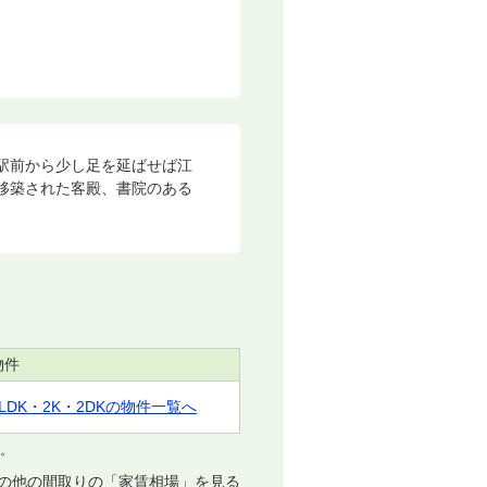
駅前から少し足を延ばせば江
移築された客殿、書院のある
物件
1LDK・2K・2DKの物件一覧へ
す。
の他の間取りの「家賃相場」を見る