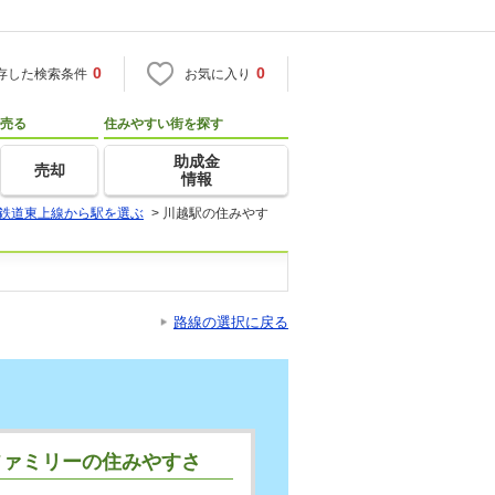
0
0
存した検索条件
お気に入り
売る
住みやすい街を探す
助成金
売却
情報
鉄道東上線から駅を選ぶ
>
川越駅の住みやす
路線の選択に戻る
ファミリーの住みやすさ