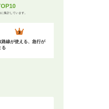
P10
自に集計しています。
数路線が使える、急行が
まる