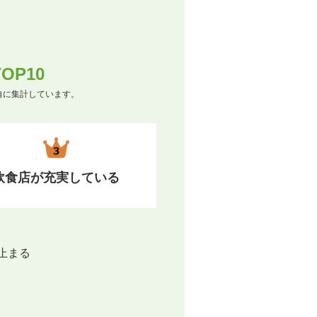
P10
自に集計しています。
飲食店が充実している
止まる