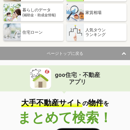
暮らしのデータ
家賃相場
(補助金・助成金情報)
人気タウン
住宅ローン
ランキング
ページトップに戻る
goo住宅・不動産
アプリ
大手不動産サイト
物件
の
を
まとめて検索！