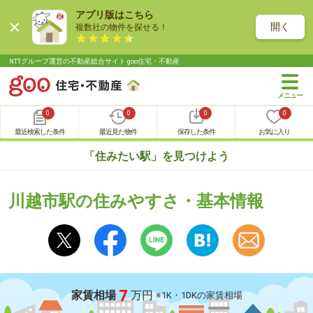
アプリ版はこちら
開く
複数社の物件を探せる！
NTTグループ運営の不動産総合サイト goo住宅・不動産
0
0
0
0
最近検索した条件
最近見た物件
保存した条件
お気に入り
「住みたい駅」を見つけよう
川越市駅の住みやすさ・基本情報
7
家賃相場
万円
※1K・1DKの家賃相場