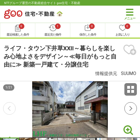
NTTグループ運営の不動産総合サイト goo住宅・不動産
0
1
0
0
最近検索した条件
最近見た物件
保存した条件
お気に入り
ライフ・タウン下井草XXII～暮らしを楽し
み心地よさをデザイン～≪毎日がもっと自
由に≫ 新築一戸建て・分譲住宅
情報提供元
SUUMO
1
/
21