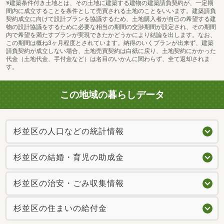
※建築条件付き土地とは、その土地に建築する建物の建築請負契約が、一定期
間内に成立することを条件として売買される土地のことをいいます。建築請負
契約成立に向けて設計プランを協議するため、土地購入者が自己の希望する建
物の設計協議をするために必要な相当の期間の交渉期間が設定され、その期間
内で希望を満たすプランが実現できたかどうかにより結論を出します。なお、
この期間は概ね3ヶ月程度とされています。納得のいくプランが出来ず、建築
請負契約が成立しない場合、土地売買契約は白紙に戻り、土地契約にかかった
代金（土地代金、手付金など）は名目のいかんに関わらず、全て返却されま
す。
この地域の暮らしデータ
杉並区の人口などの統計情報
杉並区の結婚・育児の助成金
杉並区の治安・ごみ収集情報
杉並区の住まいの給付金