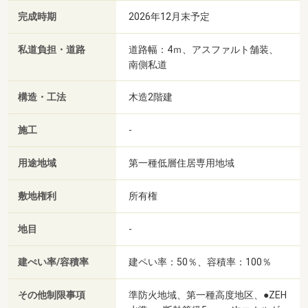
完成時期
2026年12月末予定
私道負担・道路
道路幅：4ｍ、アスファルト舗装、
南側私道
構造・工法
木造2階建
施工
-
用途地域
第一種低層住居専用地域
敷地権利
所有権
地目
-
建ぺい率/容積率
建ペい率：50％、容積率：100％
その他制限事項
準防火地域、第一種高度地区、●ZEH