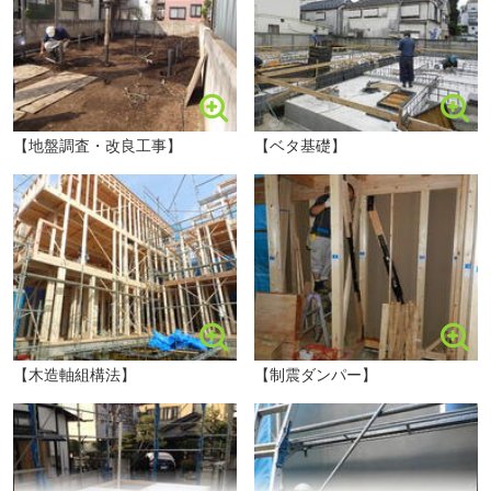
色々見たい！というお客様は、あらかじめ条件をお伝えく
ださい。地域密着ならではの情報を事前に用意させていた
だきます♪
ファミリーマート 杉並下井草一丁目店まで300m 徒歩4分。イートインコーナーがあります。お弁当やスイーツなどのちょっとしたお買い物や、ATM・マルチコピー機の利用、配送の手配など思い立った時にすぐに行ける距離で便利です。
【地盤調査・改良工事】
【ベタ基礎】
【木造軸組構法】
【制震ダンパー】