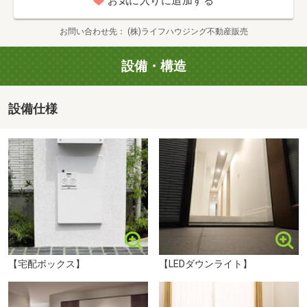
お気に入りに追加する
※火・水は定休日です。
300m・徒歩4分）
■【コンビニ】セブン-イレブン 杉並天沼店（約550m・徒
お問い合わせ先
(株)ライフハウジング不動産販売
未完成物件の場合、建築中現場だけでなく、その時々でモ
歩7分）
デルとなる完成物件や関係資料をご覧いただけます。
■【コンビニ】ローソン杉並本天沼一丁目店（約684m・徒
設備・構造
■みどころポイント■
歩9分）
完成物件の場合には、ホームステージング（物件によって
■【ドラッグストア】スギ薬局下井草店（約911m・徒歩12
設備仕様
はCGの場合あり）で、より生活イメージを体験いただけま
分）
す。
■【ドラッグストア】マツモトキヨシ下井草店（約993m・
・家事動線、キッチンからの目線、収納
徒歩13分）
・採光、通風
■【ドラッグストア】ツルハドラッグ下井草駅前店（約
などなど、リアルにご体感ください！
1002m・徒歩13分）
杉並区立東原中学校まで150m 徒歩2分。都心にありながら豊かな自然環境に恵まれている中学校。学校教育目標は「自主」「感性」「共生」です。HPにて年間予定や学校だよりなどが閲覧できます。
ご予約の方には、より詳細な資料を準備させていただきま
■【ショッピングセンター】ユニクロ杉並下井草店（約
す。
886m・徒歩12分）
■【郵便局】下井草南郵便局（約220m・徒歩3分）
■ご希望に合わせたご案内をいたします■
■【図書館】杉並区立下井草図書館（約965m・徒歩13分）
【宅配ボックス】
【LEDダウンライト】
貴重なお時間の中でのご見学ですので、ご希望に合わせた
■【病院】医療法人社団三成会河北前田病院（約729m・徒
ご案内をさせていただきます。
歩10分）
「物件と併せて周辺のことも教えてほしい」
■【公園】東原公園（約52m・徒歩1分）