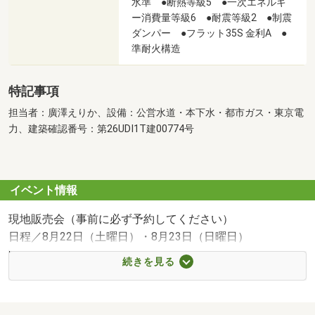
水準 ●断熱等級5 ●一次エネルギ
ー消費量等級6 ●耐震等級2 ●制震
ダンパー ●フラット35S 金利A ●
準耐火構造
特記事項
担当者：廣澤えりか、設備：公営水道・本下水・都市ガス・東京電
力、建築確認番号：第26UDI1T建00774号
イベント情報
現地販売会（事前に必ず予約してください）
日程／8月22日（土曜日）・8月23日（日曜日）
時間／10:00～17:00
続きを見る
現地をご見学いただけます。
事前にご予約をお願いいたします。