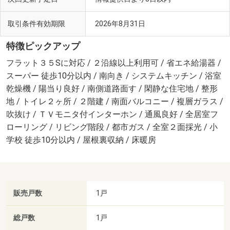
取引条件有効期限
2026年8月31日
特徴ピックアップ
フラット３５Sに対応 / ２沿線以上利用可 / 省エネ給湯器 /
スーパー 徒歩10分以内 / 南向き / システムキッチン / 浴室
乾燥機 / 陽当り良好 / 南側道路面す / 閑静な住宅地 / 整形
地 / トイレ２ヶ所 / ２階建 / 南面バルコニー / 複層ガラス /
吹抜け / ＴＶモニタ付インターホン / 通風良好 / 全居室フ
ローリング / リビング階段 / 都市ガス / 全室２面採光 / 小
学校 徒歩10分以内 / 屋根裏収納 / 床暖房
販売戸数
1戸
総戸数
1戸