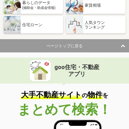
暮らしのデータ
家賃相場
(補助金・助成金情報)
人気タウン
住宅ローン
ランキング
ページトップに戻る
goo住宅・不動産
アプリ
大手不動産サイト
物件
の
を
まとめて検索！