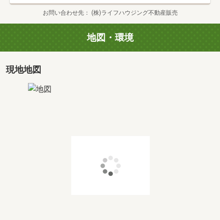
●WEBから見学予約
お問い合わせ先
(株)ライフハウジング不動産販売
『見学予約する（無料）』の赤いボタンから、ご予約くだ
さい。
地図・環境
ご希望があれば、「その他ご要望」欄にご記入いただきま
すとスムーズです。
現地地図
●お電話から見学予約
フリーダイヤル0120-220-513から、ご予約ください。
色々見たい！というお客様は、あらかじめ条件をお伝えく
ださい。地域密着ならではの情報を事前に用意させていた
だきます♪