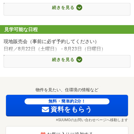
21分）
JR中央線(快速)「阿佐ケ谷」駅まで1680m 徒歩21分。便利な快速停車駅です。南口から約700mも続く「パールセンター」は、レトロな趣きのアーケード商店街で、雨の日でも濡れずにお買い物ができます。
続きを見る
■【小学校】杉並区立杉並第九小学校（約550m・徒歩7
分）
■【中学校】杉並区立東原中学校（約150m・徒歩2分）
見学可能な日程
■【高校・高専】私立日本大学第二高校（約981m・徒歩13
現地販売会（事前に必ず予約してください）
分）
日程／8月22日（土曜日）・8月23日（日曜日）
■【幼稚園・保育園】杉並区立阿佐谷北保育園（約180m・
時間／10:00～17:00
徒歩3分）
続きを見る
■【幼稚園・保育園】うぃず本天沼保育園（約450m・徒歩
現地をご見学いただけます。
6分）
事前にご予約をお願いいたします。
■【幼稚園・保育園】アイグラン保育園下井草（約654m・
予約ダイヤル：0120-220-513
徒歩9分）
物件を見たい、住環境の情報など
■【スーパー】サミットストア 本天沼店（約550m・徒歩7
無料・簡単約2分！
分）
資料をもらう
ハウスツアー（事前に必ず予約してください）
■【スーパー】スーパー文化堂阿佐ヶ谷店（約743m・徒歩
杉並区立杉並第九小学校まで550m 徒歩7分。学校教育目標は「確かな学力の育成（かしこく）、豊かな人間性の育成（ゆたかに）、たくましい心と体の育成（たくましく）」です。HPでは学校だよりや行事予定を確認することができます。
日程／公開中
10分）
※SUUMOのお問い合わせページへ移動します
時間／10：00～17：00
■【スーパー】オーケー鷺宮店（約891m・徒歩12分）
開催日の他ご希望の日時にご見学いただけます。
■【コンビニ】ファミリーマート 杉並下井草一丁目店（約