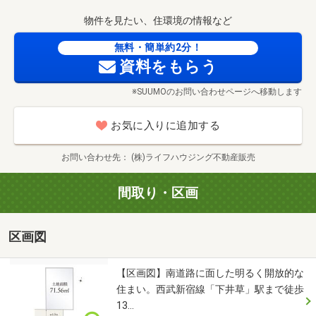
予約ダイヤル：0120-220-513
物件を見たい、住環境の情報など
無料・簡単約2分！
ハウスツアー（事前に必ず予約してください）
資料をもらう
日程／公開中
※SUUMOのお問い合わせページへ移動します
時間／10：00～17：00
開催日の他ご希望の日時にご見学いただけます。
お気に入りに追加する
※火・水は定休日です。
お問い合わせ先
(株)ライフハウジング不動産販売
未完成物件の場合、建築中現場だけでなく、その時々でモ
デルとなる完成物件や関係資料をご覧いただけます。
間取り・区画
■みどころポイント■
完成物件の場合には、ホームステージング（物件によって
区画図
はCGの場合あり）で、より生活イメージを体験いただけま
す。
・家事動線、キッチンからの目線、収納
【区画図】南道路に面した明るく開放的な
住まい。西武新宿線「下井草」駅まで徒歩
・採光、通風
13…
などなど、リアルにご体感ください！