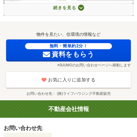
セブン-イレブン 杉並天沼店まで550m 徒歩7分。24時間営業。ちょっとしたお買い物などに便利です。早稲田通り沿いに面しており、お車でお出かけの際も気軽に利用できます。
続きを見る
【床断熱材】
【外壁】
物件を見たい、住環境の情報など
無料・簡単約2分！
資料をもらう
※SUUMOのお問い合わせページへ移動します
お気に入りに追加する
お問い合わせ先
(株)ライフハウジング不動産販売
不動産会社情報
東原公園まで52m 徒歩1分。東原中学校近くにある公園です。すべり台やブランコ、砂場などの遊具があります。緑豊かな憩いのスポットとして、毎日気軽にお出かけできる距離にあります。
お問い合わせ先