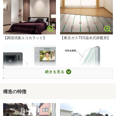
「間取りや設備など、じっくり説明が欲しい」
■【公園】すぎのこ公園（約170m・徒歩3分）
「資金計画の相談がしたい」
■【公園】向井東公園（約400m・徒歩5分）
…などなど、ご希望をお聞かせください！
■【公園】銀杏稲荷公園（約550m・徒歩7分）
■【公園】中野区立白鷺ふれあい公園（約600m・徒歩8
【おおよその所要時間】※ご希望によります
分）
◆物件見学と周辺環境ご案内（30分～）
【調湿消臭エコカラット】
【東京ガスTES温水式床暖房】
◆しっかり建物説明つき物件見学（30分～）
サミットストア 本天沼店まで550m 徒歩7分。営業時間は9:00～23:00。食料品や日用品などを取り扱うスーパーです。ベーカリーやイートインスペースがあります。29台分ある駐車場は、無料で利用できます。
◆他物件のご紹介（15分～）
◆資金計画のご相談（30分～）
◆さーっと物件見学（15分～）
続きを見る
●WEBから見学予約
『見学予約する（無料）』の赤いボタンから、ご予約くだ
さい。
構造の特徴
【TVモニター付インターホン】
【サッシLow-e複層ガラス】
ご希望があれば、「その他ご要望」欄にご記入いただきま
すとスムーズです。
●お電話から見学予約
フリーダイヤル0120-220-513から、ご予約ください。