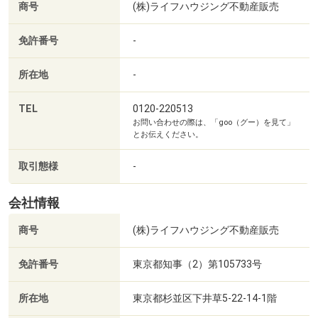
商号
(株)ライフハウジング不動産販売
免許番号
-
所在地
-
TEL
0120-220513
お問い合わせの際は、「goo（グー）を見て」
とお伝えください。
取引態様
-
すぎのこ公園まで170m 徒歩3分。すべり台やブランコなどの遊具が設置され、ベンチや公衆トイレの設備もあります。住宅地の一角にある公園で大通りに面しておらず、お子様がのびのびと遊ぶことができそうです。
会社情報
商号
(株)ライフハウジング不動産販売
免許番号
東京都知事（2）第105733号
所在地
東京都杉並区下井草5-22-14-1階