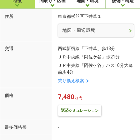
特徴
間取り・区画
地図・環境
設備・構造
住所
東京都杉並区下井草１
地図・周辺環境
交通
西武新宿線「下井草」歩13分
ＪＲ中央線「阿佐ケ谷」歩21分
ＪＲ中央線「阿佐ケ谷」バス10分大鳥
前歩4分
乗り換え検索
価格
7,480
万円
返済シミュレーション
最多価格帯
-