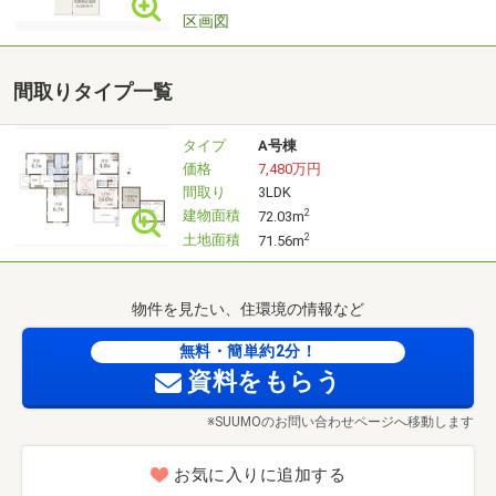
ご予約の方には、より詳細な資料を準備させていただきま
区画図
す。
間取りタイプ一覧
■ご希望に合わせたご案内をいたします■
貴重なお時間の中でのご見学ですので、ご希望に合わせた
タイプ
A号棟
ご案内をさせていただきます。
価格
7,480万円
「物件と併せて周辺のことも教えてほしい」
間取り
3LDK
「間取りや設備など、じっくり説明が欲しい」
建物面積
2
72.03m
「資金計画の相談がしたい」
土地面積
2
71.56m
…などなど、ご希望をお聞かせください！
物件を見たい、住環境の情報など
【おおよその所要時間】※ご希望によります
◆物件見学と周辺環境ご案内（30分～）
無料・簡単約2分！
◆しっかり建物説明つき物件見学（30分～）
資料をもらう
◆他物件のご紹介（15分～）
※SUUMOのお問い合わせページへ移動します
◆資金計画のご相談（30分～）
◆さーっと物件見学（15分～）
お気に入りに追加する