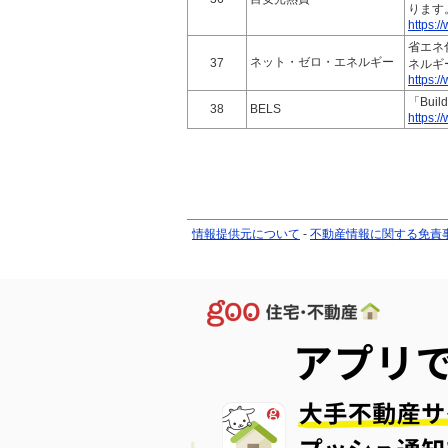
ります
https:/
省エネ
ネット・ゼロ・エネルギー
37
ネルギ
https:/
「Bui
38
BELS
https:/
情報提供元について
-
不動産情報に関する免責