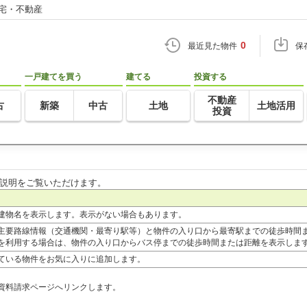
住宅・不動産
0
最近見た物件
保
一戸建てを買う
建てる
投資する
不動産
古
新築
中古
土地
土地活用
投資
説明をご覧いただけます。
建物名を表示します。表示がない場合もあります。
主要路線情報（交通機関・最寄り駅等）と物件の入り口から最寄駅までの徒歩時間
を利用する場合は、物件の入り口からバス停までの徒歩時間または距離を表示します
ている物件をお気に入りに追加します。
資料請求ページへリンクします。