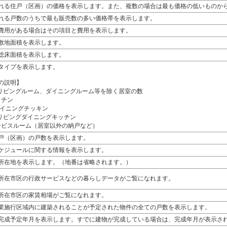
れる住戸（区画）の価格を表示します。また、複数の場合は最も価格の低いものか
れる戸数のうちで最も販売数の多い価格帯を表示します。
費用がある場合はその項目と費用を表示します。
敷地面積を表示します。
総床面積を表示します。
タイプを表示します。
の説明】
- リビングルーム、ダイニングルーム等を除く居室の数
キッチン
 ダイニングチッキン
- リビングダイニングキッチン
 サービスルーム（居室以外の納戸など）
戸（区画）の戸数を表示します。
ケジュールに関する情報を表示します。
所在地を表示します。（地番は省略されます。）
所在市区の行政サービスなどの暮らしデータがご覧になれます。
所在市区の家賃相場がご覧になれます。
業施行区域内に建築されることが予定された物件の全ての戸数を表示します。
完成予定年月を表示します。すでに建物が完成している場合は、完成年月が表示さ