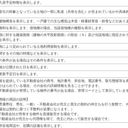
入居予定時期を表示します。
取引の対象となっている土地の一部に私道（共有を含む）が含まれているかや具体
建物構造を表示します。一戸建ての主な構造は木造・軽量鉄骨造・鉄骨などがあり
権利を表示します。借地権の場合、当該借地権の種類を表示します。
積に対する建築面積（建物の水平投影面積）の割合（％）及び当該地域に指定され
を表示します。
画により定められている土地利用規制を表示します。
関するその他の特徴などを表示します。
の条件がある場合はその条件を表示します。
報が公開された日を表示します。
更新予定日を表示します。
報を提供している不動産会社の商号、免許番号、所在地、電話番号、取引態様等を
がはられている場合、その会社の詳細情報を見ることができます。
不動産会社が管理している物件の番号がある場合、管理コードとして表示していま
態様の用語の説明】
専属専任、専任、一般） - 不動産会社が売主と買主の契約の仲立ちを行う形態で、
場合は契約に基づく手数料が必要になります。）
- 不動産会社が所有する物件を直接販売する場合です。
- 不動産会社が売主から代理権を得て、売主に代わって販売する場合です。
所在地周辺や、近隣の設備を表示します。