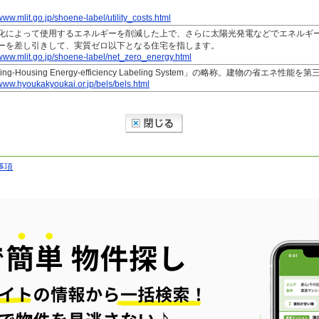
。
/www.mlit.go.jp/shoene-label/utility_costs.html
化によって使用するエネルギーを削減した上で、さらに太陽光発電などでエネルギ
ーを差し引きして、実質ゼロ以下となる住宅を指します。
/www.mlit.go.jp/shoene-label/net_zero_energy.html
lding-Housing Energy-efficiency Labeling System」の略称。建物の省
/www.hyoukakyoukai.or.jp/bels/bels.html
事項