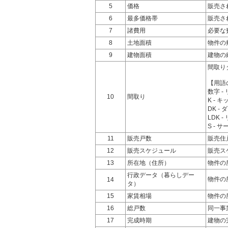
5
価格
販売さ
6
最多価格帯
販売さ
7
諸費用
必要な
8
土地面積
物件の
9
建物面積
建物の
間取り
【用語
数字 
10
間取り
K - 
DK -
LDK 
S -
11
販売戸数
販売住
12
販売スケジュール
販売ス
13
所在地（住所）
物件の
行政データ（暮らしデー
物件の
14
タ）
15
家賃相場
物件の
16
総戸数
同一事
17
完成時期
建物の