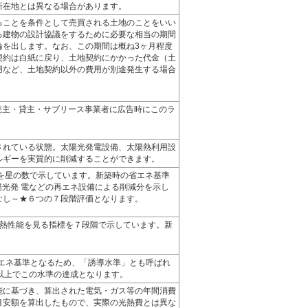
所在地とは異なる場合があります。
ることを条件として売買される土地のことをいい
る建物の設計協議をするために必要な相当の期間
論を出します。なお、この期間は概ね3ヶ月程度
契約は白紙に戻り、土地契約にかかった代金（土
用など、土地契約以外の費用が別途発生する場合
売主・貸主・サブリース事業者に広告時にこのラ
されている状態。太陽光発電設備、太陽熱利用設
ルギーを実質的に削減することができます。
)を星の数で示しています。新築時の省エネ基準
陽光発 電などの再エネ設備による削減分を示し
なし～★６つの７段階評価となります。
断熱性能を見る指標を７段階で示しています。新
省エネ基準となるため、「誘導水準」とも呼ばれ
以上でこの水準の達成となります。
能に基づき、算出された電気・ガス等の年間消費
目安額を算出したもので、実際の光熱費とは異な