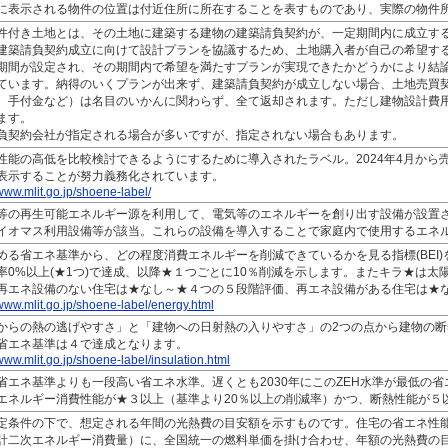
に表示される物件の位置は付近住所に所在することを表すものであり、実際の物件
件付き土地とは、その土地に建築する建物の建築請負契約が、一定期間内に成立す
建築請負契約成立に向けて設計プランを協議するため、土地購入者が自己の希望す
期間が設定され、その期間内で希望を満たすプランが実現できたかどうかにより結
ています。納得のいくプランが出来ず、建築請負契約が成立しない場合、土地売買
、手付金など）は名目のいかんに関わらず、全て返却されます。ただし建物設計費
ます。
負契約会社が指定される場合が多いですが、指定されない場合もあります。
性能の高低を比較検討できるようにするために導入されたラベル。2024年4月から
表示することが努力義務化されています。
/www.mlit.go.jp/shoene-label/
等の再生可能エネルギー源を利用して、電気等のエネルギーを創り出す設備が設置
イオマス利用設備等が該当。これらの設備を導入することで家庭内で使用するエネ
める省エネ基準から、どの程度消費エネルギーを削減できているかを見る指標(BEI
率0%以上(★1つ)で達成、以降★１つごとに10％削減を示します。またキラ★は太
再エネ設備のない住宅は★なし～★４つの５段階評価、再エネ設備がある住宅は★
/www.mlit.go.jp/shoene-label/energy.html
からの熱の逃げやすさ」と「建物への日射熱の入りやすさ」の2つの点から建物の
省エネ基準は４で達成となります。
/www.mlit.go.jp/shoene-label/insulation.html
省エネ基準よりも一段高い省エネ水準。遅くとも2030年にこのZEH水準が最低の
エネルギー消費性能が★３以上（基準より20％以上の削減率）かつ、断熱性能が５
定条件の下で、想定される年間の光熱費の目安額を示すものです。住宅の省エネ性
計二次エネルギー消費量）に、全国統一の燃料単価を掛け合わせ、年額の光熱費の