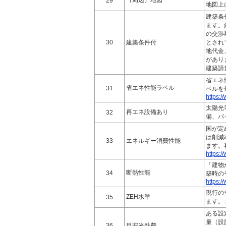
（周辺）地図
29
地図上
建築条
ます。
の交渉
30
建築条件付
とされ
地代金
があり
建築請
省エネ
省エネ性能ラベル
31
ベルを
https:/
太陽光
再エネ設備あり
32
備、バ
国が定
は削減
33
エネルギー消費性能
ます。
https:/
「建物
断熱性能
34
築時の
https:/
現行の
ZEH水準
35
ます。
ある設
量（設
36
目安光熱費