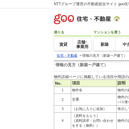
NTTグループ運営の不動産総合サイト goo
借りる
マンションを買う
店舗･
賃貸
新築
中
事業用
住宅・不動産
>
情報の見方（新築一戸建て）
情報の見方（新築一戸建て）
物件詳細ページに掲載している項目や用語の
項目
説明
No.
1
物件名
物件の
物件の
交通
2
バス便
3
［お気に入りに追加］
表示し
［資料をもらう］
4
［資料請求・お問い合わせ
物件の
をする（無料）］