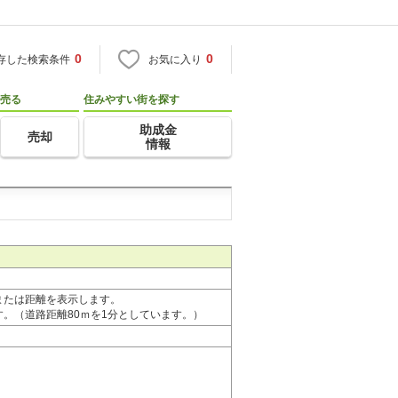
0
0
存した検索条件
お気に入り
売る
住みやすい街を探す
助成金
売却
情報
または距離を表示します。
。（道路距離80ｍを1分としています。）