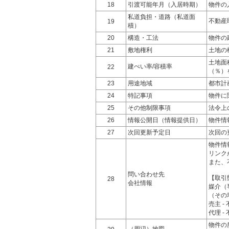
18
引渡可能年月（入居時期）
物件の
私道負担・道路（私道面
不動産
19
積）
20
構造・工法
物件の
21
敷地権利
土地の
土地面
建ぺい率/容積率
22
（％）
23
用途地域
都市計
24
特記事項
物件に
25
その他制限事項
法令上
26
情報公開日（情報提供日）
物件情
27
次回更新予定日
次回の
物件情
リンク
また、
問い合わせ先
【取引
28
会社情報
媒介（
（その
売主 
代理 
物件の