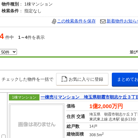
物件種別
： 1棟マンション
検索条件
： 指定なし
この検索条件を保存
新着物件お知ら
4
件中
1～4
件を表示
並び
チェックした物件を一括で
お気に入りに登録
まとめて
一棟売りマンション 埼玉県朝霞市朝志ケ丘３丁
1棟マンション
1億2,000万円
価格
埼玉県 朝霞市朝志ケ丘３丁
住所 交通
東武東上線 志木駅 徒歩13分
総戸数
14戸
建物面積
2
308.5m