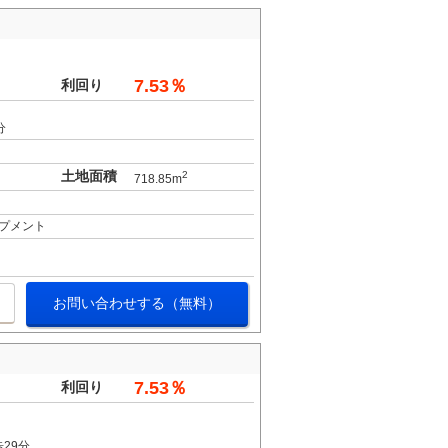
7.53％
利回り
分
土地面積
2
718.85m
プメント
お問い合わせする（無料）
7.53％
利回り
29分