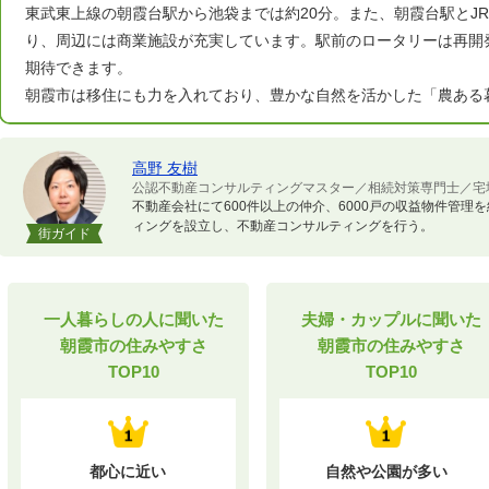
東武東上線の朝霞台駅から池袋までは約20分。また、朝霞台駅とJ
り、周辺には商業施設が充実しています。駅前のロータリーは再開
期待できます。
朝霞市は移住にも力を入れており、豊かな自然を活かした「農ある
高野 友樹
公認不動産コンサルティングマスター／相続対策専門士／宅
不動産会社にて600件以上の仲介、6000戸の収益物件管
ィングを設立し、不動産コンサルティングを行う。
街ガイド
一人暮らしの人に聞いた
夫婦・カップルに聞いた
朝霞市の住みやすさ
朝霞市の住みやすさ
TOP10
TOP10
都心に近い
自然や公園が多い