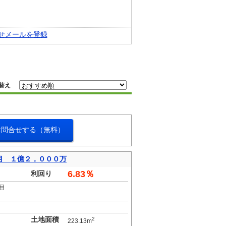
せメールを登録
替え
お問合せする（無料）
目 １億２，０００万
6.83％
利回り
目
土地面積
2
223.13m