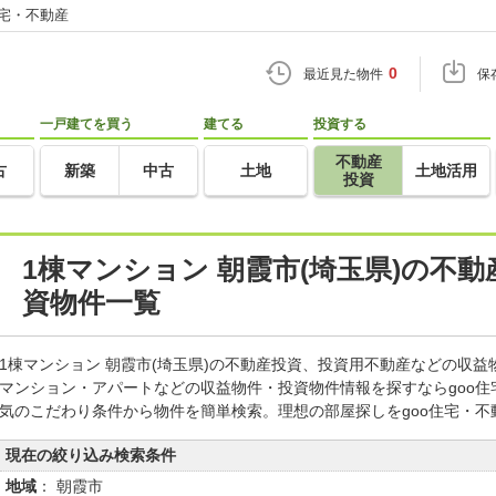
住宅・不動産
0
最近見た物件
保
一戸建てを買う
建てる
投資する
不動産
古
新築
中古
土地
土地活用
投資
1棟マンション 朝霞市(埼玉県)の不
資物件一覧
1棟マンション 朝霞市(埼玉県)の不動産投資、投資用不動産などの収
マンション・アパートなどの収益物件・投資物件情報を探すならgoo
気のこだわり条件から物件を簡単検索。理想の部屋探しをgoo住宅・不
現在の絞り込み検索条件
地域
： 朝霞市