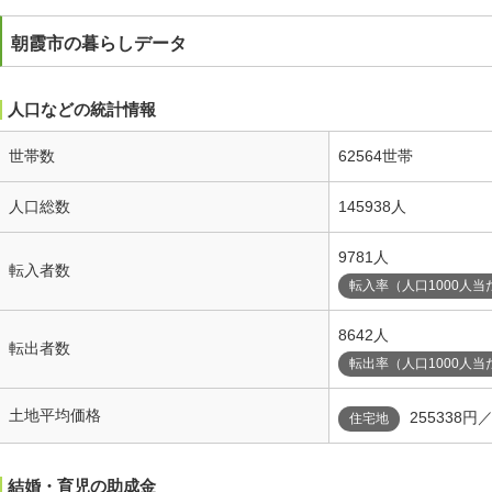
朝霞市の暮らしデータ
人口などの統計情報
世帯数
62564世帯
人口総数
145938人
9781人
転入者数
転入率（人口1000人当
8642人
転出者数
転出率（人口1000人当
土地平均価格
255338円
住宅地
結婚・育児の助成金