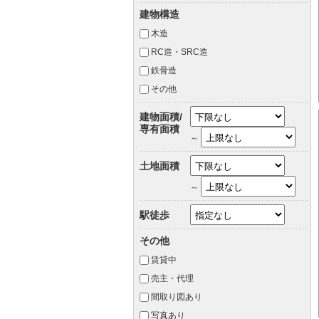
建物構造
木造
RC造・SRC造
鉄骨造
その他
建物面積/
専有面積
～
土地面積
～
駅徒歩
その他
賃貸中
売主・代理
間取り図あり
写真あり