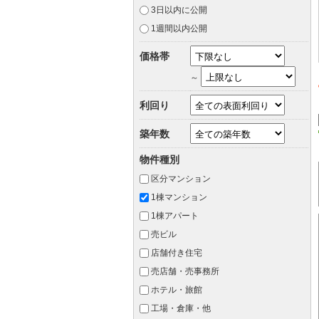
3日以内に公開
1週間以内公開
価格帯
～
利回り
築年数
物件種別
区分マンション
1棟マンション
1棟アパート
売ビル
店舗付き住宅
売店舗・売事務所
ホテル・旅館
工場・倉庫・他