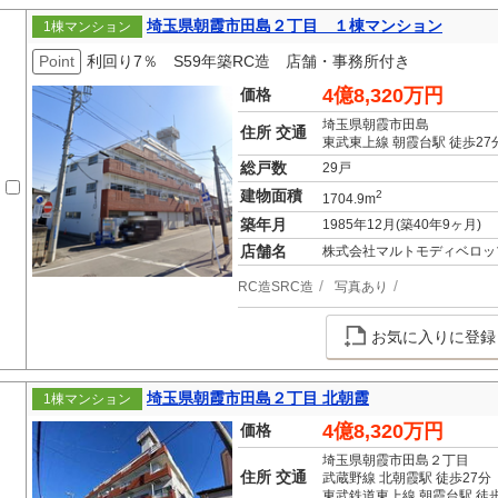
埼玉県朝霞市田島２丁目 １棟マンション
1棟マンション
Point
利回り7％ S59年築RC造 店舗・事務所付き
4億8,320万円
価格
埼玉県朝霞市田島
住所 交通
東武東上線 朝霞台駅 徒歩27
総戸数
29戸
建物面積
2
1704.9m
築年月
1985年12月(築40年9ヶ月)
店舗名
株式会社マルトモディベロッ
RC造SRC造
写真あり
お気に入りに登録
埼玉県朝霞市田島２丁目 北朝霞
1棟マンション
4億8,320万円
価格
埼玉県朝霞市田島２丁目
住所 交通
武蔵野線 北朝霞駅 徒歩27分
東武鉄道東上線 朝霞台駅 徒歩