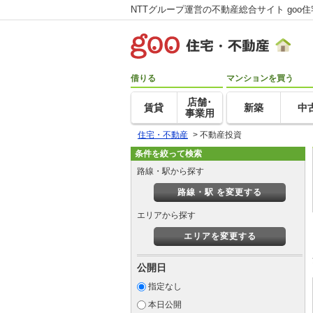
NTTグループ運営の不動産総合サイト goo
借りる
マンションを買う
店舗･
賃貸
新築
中
事業用
住宅・不動産
>
不動産投資
条件を絞って検索
路線・駅から探す
路線・駅 を変更する
エリアから探す
エリアを変更する
公開日
指定なし
本日公開