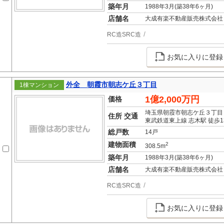
築年月
1988年3月(築38年6ヶ月)
店舗名
大成有楽不動産販売株式会社
RC造SRC造
お気に入りに登録
外全 朝霞市朝志ケ丘３丁目
1棟マンション
1億2,000万円
価格
埼玉県朝霞市朝志ケ丘３丁目
住所 交通
東武鉄道東上線 志木駅 徒歩1
総戸数
14戸
建物面積
2
308.5m
築年月
1988年3月(築38年6ヶ月)
店舗名
大成有楽不動産販売株式会社
RC造SRC造
お気に入りに登録