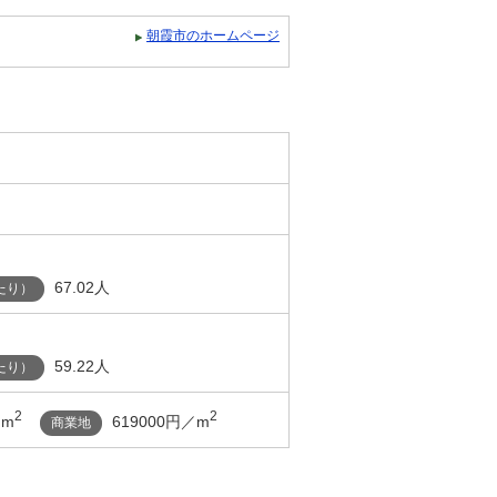
朝霞市のホームページ
67.02人
たり）
59.22人
たり）
2
2
／m
619000円／m
商業地