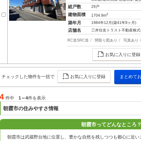
総戸数
29戸
建物面積
2
1704.9m
築年月
1984年12月(築41年9ヶ月)
店舗名
三井住友トラスト不動産株式
RC造SRC造
間取り図あり
写真あり
お気に入りに登録
チェックした物件を一括で
お気に入りに登録
まとめて
4
件中
1～4
件を表示
朝霞市の住みやすさ情報
朝霞市ってどんなところ
朝霞市は武蔵野台地に位置し、豊かな自然を残しつつも都心に近い