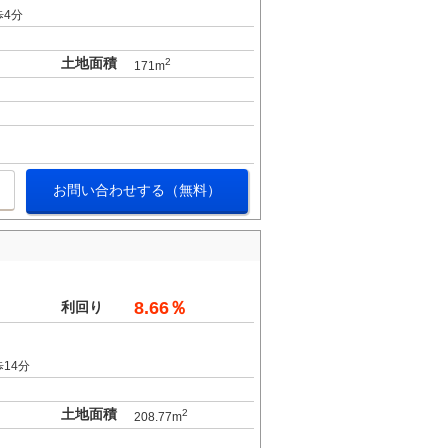
歩4分
土地面積
2
171m
お問い合わせする（無料）
8.66％
利回り
14分
土地面積
2
208.77m