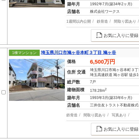
築年月
1992年7月(築34年2ヶ月)
店舗名
株式会社ワークス
1週間以内公開
鉄骨造
間取り図あり
お気に入りに登録
埼玉県川口市鳩ヶ谷本町３丁目 鳩ヶ谷
1棟マンション
6,500万円
価格
埼玉県川口市鳩ヶ谷本町３丁
住所 交通
埼玉高速鉄道 鳩ヶ谷駅 徒歩1
総戸数
7戸
建物面積
2
178.28m
築年月
1993年3月(築33年6ヶ月)
店舗名
三井住友トラスト不動産株式
鉄骨造
間取り図あり
写真あり
お気に入りに登録