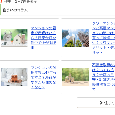
7
件中
1～7
件を表示
住まいのコラム
タワーマンシ
マンションの固
ンと高層マン
定資産税はいく
ョンの違いは
ら？目安金額や
買って後悔し
途中で上がる理
い？タワマン
由
メリット・デ
リット
不動産取得税
マンションの耐
は？いくら払
用年数は47年っ
う？金額の目
て本当？寿命が
安・計算方法
すぎたら住めな
軽減措置につ
くなる？
て
住ま