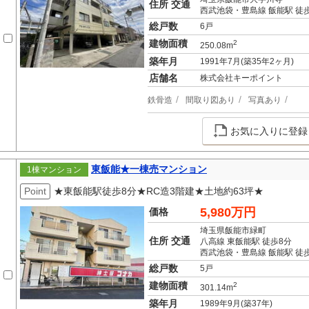
住所 交通
西武池袋・豊島線 飯能駅 徒
総戸数
6戸
建物面積
2
250.08m
築年月
1991年7月(築35年2ヶ月)
店舗名
株式会社キーポイント
鉄骨造
間取り図あり
写真あり
お気に入りに登録
東飯能★一棟売マンション
1棟マンション
Point
★東飯能駅徒歩8分★RC造3階建★土地約63坪★
5,980万円
価格
埼玉県飯能市緑町
住所 交通
八高線 東飯能駅 徒歩8分
西武池袋・豊島線 飯能駅 徒歩
総戸数
5戸
建物面積
2
301.14m
築年月
1989年9月(築37年)