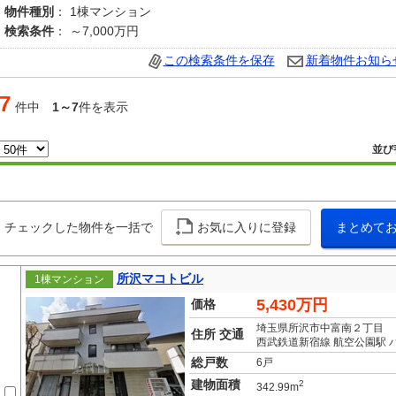
物件種別
： 1棟マンション
検索条件
： ～7,000万円
この検索条件を保存
新着物件お知ら
7
件中
1～7
件を表示
並び
チェックした物件を一括で
お気に入りに登録
まとめて
所沢マコトビル
1棟マンション
5,430万円
価格
埼玉県所沢市中富南２丁目
住所 交通
西武鉄道新宿線 航空公園駅 
総戸数
6戸
建物面積
2
342.99m