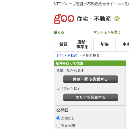
NTTグループ運営の不動産総合サイト goo
借りる
マンションを買う
店舗･
賃貸
新築
中
事業用
住宅・不動産
>
不動産投資
条件を絞って検索
路線・駅から探す
路線・駅 を変更する
エリアから探す
エリアを変更する
公開日
指定なし
本日公開