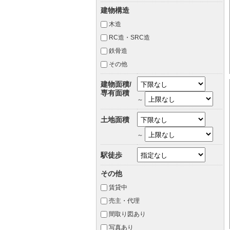
建物構造
木造
RC造・SRC造
鉄骨造
その他
建物面積/
専有面積
～
土地面積
～
駅徒歩
その他
賃貸中
売主・代理
間取り図あり
写真あり