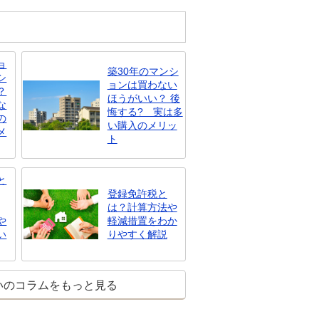
ョ
築30年のマンシ
シ
ョンは買わない
？
ほうがいい？ 後
な
悔する? 実は多
の
い購入のメリッ
メ
ト
と
登録免許税と
は？計算方法や
や
軽減措置をわか
い
りやすく解説
いのコラムをもっと見る