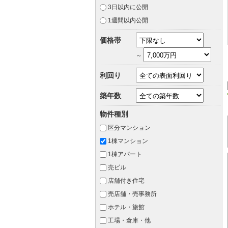
3日以内に公開
1週間以内公開
価格帯
～
利回り
築年数
物件種別
区分マンション
1棟マンション
1棟アパート
売ビル
店舗付き住宅
売店舗・売事務所
ホテル・旅館
工場・倉庫・他