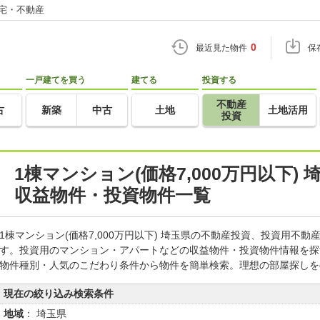
住宅・不動産
0
最近見た物件
保
一戸建てを買う
建てる
投資する
不動産
古
新築
中古
土地
土地活用
投資
1棟マンション(価格7,000万円以下)
収益物件・投資物件一覧
1棟マンション(価格7,000万円以下) 埼玉県の不動産投資、投資用不
す。投資用のマンション・アパートなどの収益物件・投資物件情報を探
物件種別・人気のこだわり条件から物件を簡単検索。理想の部屋探しを
現在の絞り込み検索条件
地域
： 埼玉県