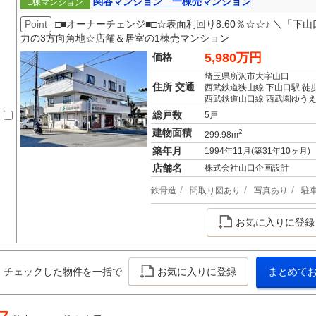
関谷マンション 一棟売マンション
1棟マンション
Point
□■オーナーチェンジ■□☆表面利回り8.60％☆☆♪ ＼「
力の3方向角地☆店舗＆居室の1棟売マンション
5,980万円
価格
埼玉県所沢市大字山口
住所 交通
西武鉄道狭山線 下山口駅 徒
西武鉄道山口線 西武園ゆうえ
総戸数
5戸
建物面積
2
299.98m
築年月
1994年11月(築31年10ヶ月)
店舗名
株式会社山口企画設計
鉄骨造
間取り図あり
写真あり
駐
お気に入りに登録
チェックした物件を一括で
お気に入りに登録
まとめて