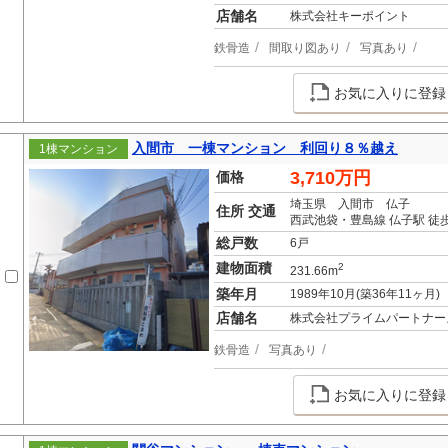
店舗名
株式会社キーポイント
鉄骨造
間取り図あり
写真あり
お気に入りに登録
入間市 一棟マンション 利回り８％越え
1棟マンション
3,710万円
価格
埼玉県 入間市 仏子
住所 交通
西武池袋・豊島線 仏子駅 徒
総戸数
6戸
建物面積
2
231.66m
築年月
1989年10月(築36年11ヶ月)
店舗名
株式会社プライムパートナー
鉄骨造
写真あり
お気に入りに登録