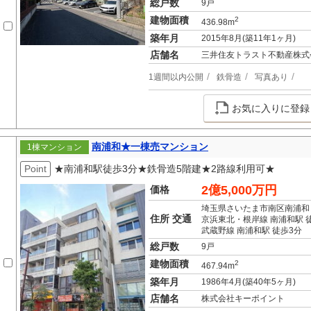
総戸数
9戸
建物面積
2
436.98m
築年月
2015年8月(築11年1ヶ月)
店舗名
三井住友トラスト不動産株式
1週間以内公開
鉄骨造
写真あり
お気に入りに登録
南浦和★一棟売マンション
1棟マンション
Point
★南浦和駅徒歩3分★鉄骨造5階建★2路線利用可★
2億5,000万円
価格
埼玉県さいたま市南区南浦和
住所 交通
京浜東北・根岸線 南浦和駅 
武蔵野線 南浦和駅 徒歩3分
総戸数
9戸
建物面積
2
467.94m
築年月
1986年4月(築40年5ヶ月)
店舗名
株式会社キーポイント