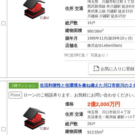
埼玉県 川越市松江町１丁目
西武新宿線 本川越駅 徒歩6分
住所 交通
東武東上線 川越駅 徒歩15分
川越線 川越駅 徒歩15分
総戸数
16戸
建物面積
2
980.08m
築年月
1986年11月(築39年10ヶ月)
店舗名
株式会社LebenGlanz
RC造SRC造
写真あり
お気に入りに登録
生活利便性と住環境を兼ね備えた川口市前川の２
1棟マンション
Point
ローンのご相談承ります。お気軽にお問い合わせください
2億2,000万円
価格
埼玉県 川口市前川４丁目
住所 交通
京浜東北・根岸線 蕨駅 バス7
総戸数
28戸
建物面積
2
913.55m