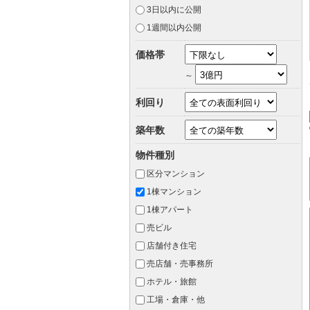
3日以内に公開
1週間以内公開
価格帯
～
利回り
築年数
物件種別
区分マンション
1棟マンション
1棟アパート
売ビル
店舗付き住宅
売店舗・売事務所
ホテル・旅館
工場・倉庫・他