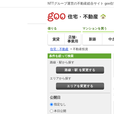
NTTグループ運営の不動産総合サイト goo
借りる
マンションを買う
店舗･
賃貸
新築
中
事業用
住宅・不動産
>
不動産投資
条件を絞って検索
路線・駅から探す
路線・駅 を変更する
エリアから探す
エリアを変更する
公開日
指定なし
本日公開