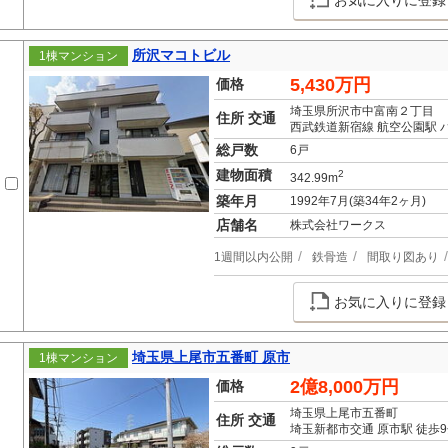
お気に入りに登録
所沢マコトビル
1棟マンション
5,430万円
価格
埼玉県所沢市中富南２丁目
住所 交通
西武鉄道新宿線 航空公園駅 
総戸数
6戸
建物面積
2
342.99m
築年月
1992年7月(築34年2ヶ月)
店舗名
株式会社ワークス
1週間以内公開
鉄骨造
間取り図あり
お気に入りに登録
埼玉県上尾市五番町 原市
1棟マンション
2億8,000万円
価格
埼玉県上尾市五番町
住所 交通
埼玉新都市交通 原市駅 徒歩