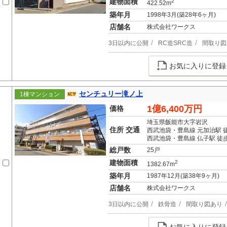
建物面積
2
422.52m
築年月
1998年3月(築28年6ヶ月)
店舗名
株式会社ワークス
3日以内に公開
RC造SRC造
間取り図
お気に入りに登録
センチュリー滝ノ上
1棟マンション
1億6,400万円
価格
埼玉県飯能市大字岩沢
住所 交通
西武池袋・豊島線 元加治駅 
西武池袋・豊島線 仏子駅 徒歩
総戸数
25戸
建物面積
2
1382.67m
築年月
1987年12月(築38年9ヶ月)
店舗名
株式会社ワークス
3日以内に公開
鉄骨造
間取り図あり