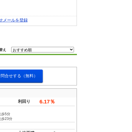
せメールを登録
替え
お問合せする（無料）
6.17％
利回り
徒歩5分
歩23分