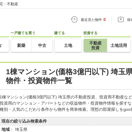
住宅・不動産
0
最近見た物件
保
一戸建てを買う
建てる
投資する
不動産
古
新築
中古
土地
土地活用
投資
1棟マンション(価格3億円以下) 埼
物件・投資物件一覧
1棟マンション(価格3億円以下) 埼玉県の不動産投資、投資用不動産
投資用のマンション・アパートなどの収益物件・投資物件情報を探すな
種別・人気のこだわり条件から物件を簡単検索。理想の部屋探しをgo
現在の絞り込み検索条件
地域
： 埼玉県