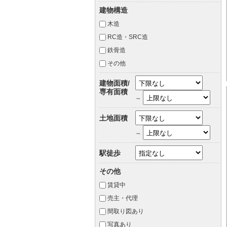
建物構造
木造
RC造・SRC造
鉄骨造
その他
建物面積/
専有面積
～
土地面積
～
駅徒歩
その他
賃貸中
売主・代理
間取り図あり
写真あり