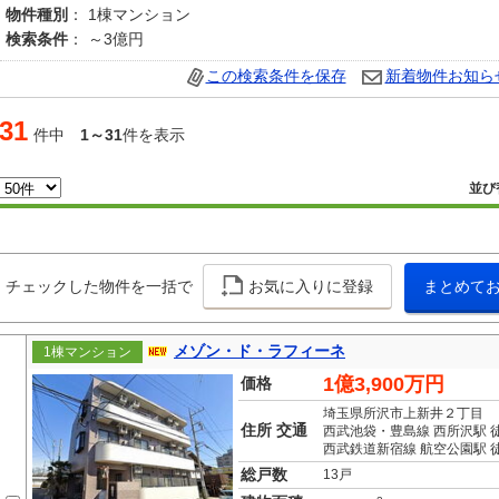
物件種別
： 1棟マンション
検索条件
： ～3億円
この検索条件を保存
新着物件お知ら
31
件中
1～31
件を表示
並び
チェックした物件を一括で
お気に入りに登録
まとめて
メゾン・ド・ラフィーネ
1棟マンション
1億3,900万円
価格
埼玉県所沢市上新井２丁目
住所 交通
西武池袋・豊島線 西所沢駅 
西武鉄道新宿線 航空公園駅 徒
総戸数
13戸