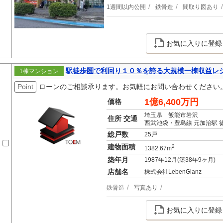
1週間以内公開
鉄骨造
間取り図あり
お気に入りに登録
駅徒歩圏で利回り１０％を誇る大規模一棟収益レ
1棟マンション
Point
ローンのご相談承ります。お気軽にお問い合わせください
1億6,400万円
価格
埼玉県 飯能市岩沢
住所 交通
西武池袋・豊島線 元加治駅 
総戸数
25戸
建物面積
2
1382.67m
築年月
1987年12月(築38年9ヶ月)
店舗名
株式会社LebenGlanz
鉄骨造
写真あり
お気に入りに登録