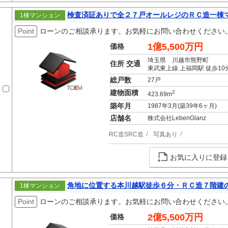
検査済証ありで全２７戸オールレジのＲＣ造一棟
1棟マンション
Point
ローンのご相談承ります。お気軽にお問い合わせください
1億5,500万円
価格
埼玉県 川越市熊野町
住所 交通
東武東上線 上福岡駅 徒歩10
総戸数
27戸
建物面積
2
423.69m
築年月
1987年3月(築39年6ヶ月)
店舗名
株式会社LebenGlanz
RC造SRC造
写真あり
お気に入りに登録
角地に位置する本川越駅徒歩６分・ＲＣ造７階建
1棟マンション
Point
ローンのご相談承ります。お気軽にお問い合わせください
2億5,500万円
価格