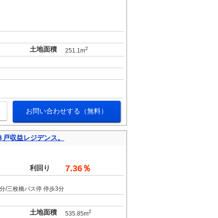
土地面積
2
251.1m
お問い合わせする（無料）
８戸収益レジデンス。
。
7.36％
利回り
分/三枚橋バス停 停歩3分
土地面積
2
535.85m